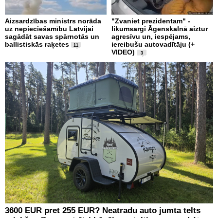
Aizsardzības ministrs norāda
"Zvaniet prezidentam" -
uz nepieciešamību Latvijai
likumsargi Āgenskalnā aiztur
sagādāt savas spārnotās un
agresīvu un, iespējams,
ballistiskās raķetes
iereibušu autovadītāju (+
11
VIDEO)
3
3600 EUR pret 255 EUR? Neatradu auto jumta telts