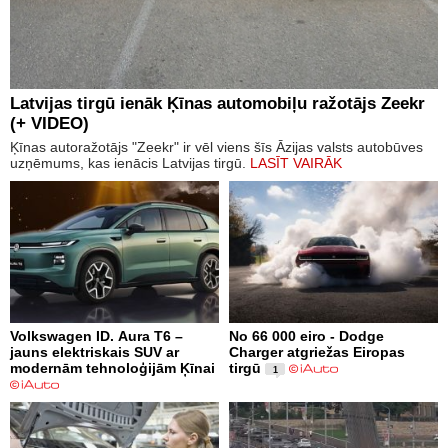
Latvijas tirgū ienāk Ķīnas automobiļu ražotājs Zeekr
(+ VIDEO)
Ķīnas autoražotājs "Zeekr" ir vēl viens šīs Āzijas valsts autobūves
uzņēmums, kas ienācis Latvijas tirgū.
LASĪT VAIRĀK
Volkswagen ID. Aura T6 –
No 66 000 eiro - Dodge
jauns elektriskais SUV ar
Charger atgriežas Eiropas
modernām tehnoloģijām Ķīnai
tirgū
1