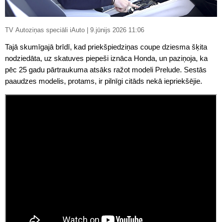
TV Autoziņas speciāli iAuto | 9.jūnijs 2026 11:06
Tajā skumīgajā brīdī, kad priekšpiedziņas coupe dziesma šķita
nodziedāta, uz skatuves piepeši iznāca Honda, un paziņoja, ka
pēc 25 gadu pārtraukuma atsāks ražot modeli Prelude. Sestās
paaudzes modelis, protams, ir pilnīgi citāds nekā iepriekšējie.