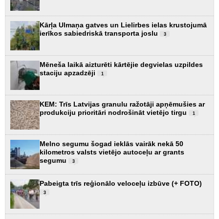
Kārļa Ulmaņa gatves un Lielirbes ielas krustojumā
ierīkos sabiedriskā transporta joslu
3
Mēneša laikā aizturēti kārtējie degvielas uzpildes
staciju apzadzēji
1
KEM: Trīs Latvijas granulu ražotāji apņēmušies ar
produkciju prioritāri nodrošināt vietējo tirgu
1
Melno segumu šogad ieklās vairāk nekā 50
kilometros valsts vietējo autoceļu ar grants
segumu
3
Pabeigta trīs reģionālo veloceļu izbūve (+ FOTO)
3