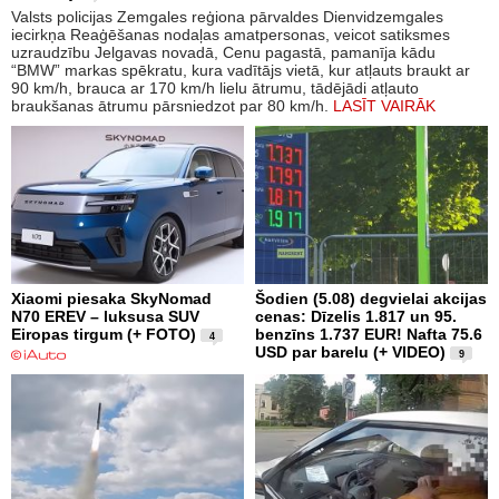
Valsts policijas Zemgales reģiona pārvaldes Dienvidzemgales
iecirkņa Reaģēšanas nodaļas amatpersonas, veicot satiksmes
uzraudzību Jelgavas novadā, Cenu pagastā, pamanīja kādu
“BMW” markas spēkratu, kura vadītājs vietā, kur atļauts braukt ar
90 km/h, brauca ar 170 km/h lielu ātrumu, tādējādi atļauto
braukšanas ātrumu pārsniedzot par 80 km/h.
LASĪT VAIRĀK
Xiaomi piesaka SkyNomad
Šodien (5.08) degvielai akcijas
N70 EREV – luksusa SUV
cenas: Dīzelis 1.817 un 95.
Eiropas tirgum (+ FOTO)
benzīns 1.737 EUR! Nafta 75.6
4
USD par barelu (+ VIDEO)
9