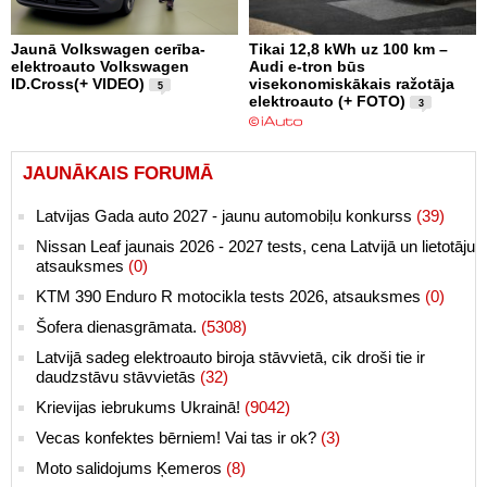
Jaunā Volkswagen cerība-
Tikai 12,8 kWh uz 100 km –
elektroauto Volkswagen
Audi e-tron būs
ID.Cross(+ VIDEO)
visekonomiskākais ražotāja
5
elektroauto (+ FOTO)
3
JAUNĀKAIS FORUMĀ
Latvijas Gada auto 2027 - jaunu automobiļu konkurss
(39)
Nissan Leaf jaunais 2026 - 2027 tests, cena Latvijā un lietotāju
atsauksmes
(0)
KTM 390 Enduro R motocikla tests 2026, atsauksmes
(0)
Šofera dienasgrāmata.
(5308)
Latvijā sadeg elektroauto biroja stāvvietā, cik droši tie ir
daudzstāvu stāvvietās
(32)
Krievijas iebrukums Ukrainā!
(9042)
Vecas konfektes bērniem! Vai tas ir ok?
(3)
Moto salidojums Ķemeros
(8)