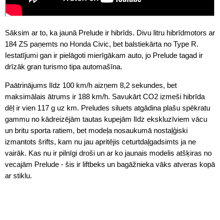
Sāksim ar to, ka jaunā Prelude ir hibrīds. Divu litru hibrīdmotors ar
184 ZS paņemts no Honda Civic, bet balstiekārta no Type R.
Iestatījumi gan ir pielāgoti mierīgākam auto, jo Prelude tagad ir
drīzāk gran turismo tipa automašīna.
Paātrinājums līdz 100 km/h aizņem 8,2 sekundes, bet
maksimālais ātrums ir 188 km/h. Savukārt CO2 izmeši hibrīda
dēļ ir vien 117 g uz km. Preludes siluets atgādina plašu spēkratu
gammu no kādreizējām tautas kupejām līdz ekskluzīviem vācu
un britu sporta ratiem, bet modeļa nosaukumā nostaļģiski
izmantots šrifts, kam nu jau apritējis ceturtdaļgadsimts ja ne
vairāk. Kas nu ir pilnīgi droši un ar ko jaunais modelis atšķiras no
vecajām Prelude - šis ir liftbeks un bagāžnieka vāks atveras kopā
ar stiklu.