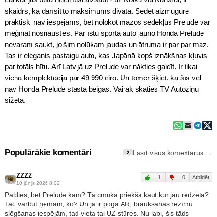
skaidrs, ka darīsit to maksimums divatā. Sēdēt aizmugurē
praktiski nav iespējams, bet nolokot mazos sēdekļus Prelude var
mēģināt nosnausties. Par īstu sporta auto jauno Honda Prelude
nevaram saukt, jo šim nolūkam jaudas un ātruma ir par par maz.
Tas ir elegants pastaigu auto, kas Japānā kopš iznākšnas kļuvis
par totāls hītu. Arī Latvijā uz Prelude var nākties gaidīt. Ir tikai
viena komplektācija par 49 990 eiro. Un tomēr šķiet, ka šīs vēl
nav Honda Prelude stāsta beigas. Vairāk skaties TV Autoziņu
sižetā.
Populārākie komentāri
Lasīt visus komentārus →
2
ZZZZ
1
0
Atbildēt
10.jūnijs 2026 8:02
Paldies, bet Prelūde kam? Tā cmukā priekša kaut kur jau redzēta?
Tad varbūt ņemam, ko? Un ja ir poga AR, braukšanas režīmu
slēgšanas iespējām, tad vieta tai UZ stūres. Nu labi, šis tāds