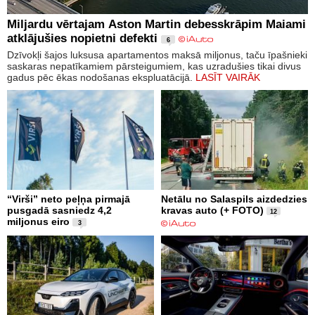
Miljardu vērtajam Aston Martin debesskrāpim Maiami
atklājušies nopietni defekti
6
Dzīvokļi šajos luksusa apartamentos maksā miljonus, taču īpašnieki
saskaras nepatīkamiem pārsteigumiem, kas uzradušies tikai divus
gadus pēc ēkas nodošanas ekspluatācijā.
LASĪT VAIRĀK
“Virši” neto peļņa pirmajā
Netālu no Salaspils aizdedzies
pusgadā sasniedz 4,2
kravas auto (+ FOTO)
12
miljonus eiro
3