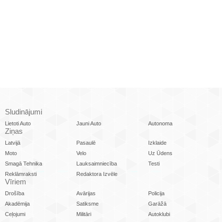
Sludinājumi
Lietoti Auto
Jauni Auto
Autonoma
Ziņas
Latvijā
Pasaulē
Izklaide
Moto
Velo
Uz Ūdens
Smagā Tehnika
Lauksaimniecība
Testi
Reklāmraksti
Redaktora Izvēle
Vīriem
Drošība
Avārijas
Policija
Akadēmija
Satiksme
Garāžā
Ceļojumi
Militāri
Autoklubi