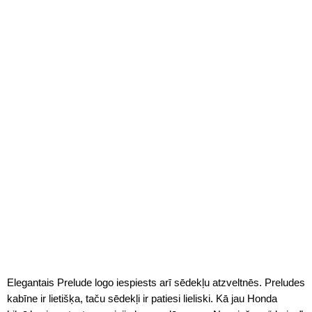
Elegantais Prelude logo iespiests arī sēdekļu atzveltnēs. Preludes
kabīne ir lietišķa, taču sēdekļi ir patiesi lieliski. Kā jau Honda