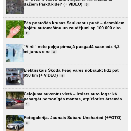
dažiem Park&Ride? (+ VIDEO)
5
Pēc postošās krusas Saulkrastu pusē – desmitiem
bojātu automašīnu un zaudējumi ap 100 000 eiro
2
“Virši” neto peļņa pirmajā pusgadā sasniedz 4,2
miljonus eiro
3
Elektriskais Škoda Peaq varēs nobraukt līdz pat
650 km (+ VIDEO)
8
Ceļojuma suvenīru vietā – izsists auto logs: kā
pasargāt personīgās mantas, atpūšoties ārzemēs
1
Fotogalerija: Jaunais Subaru Uncharted (+FOTO)
3