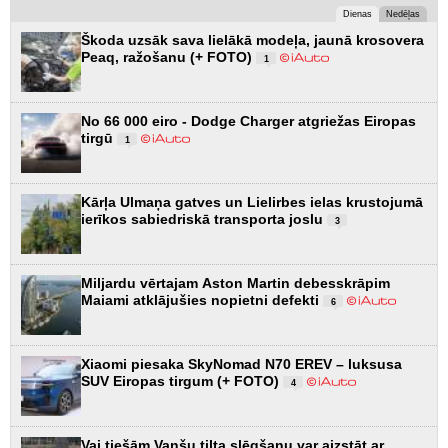
Dienas
Nedēļas
Škoda uzsāk sava lielākā modeļa, jaunā krosovera
Peaq, ražošanu (+ FOTO)
1
No 66 000 eiro - Dodge Charger atgriežas Eiropas
tirgū
1
Kārļa Ulmaņa gatves un Lielirbes ielas krustojumā
ierīkos sabiedriskā transporta joslu
3
Miljardu vērtajam Aston Martin debesskrāpim
Maiami atklājušies nopietni defekti
6
Xiaomi piesaka SkyNomad N70 EREV – luksusa
SUV Eiropas tirgum (+ FOTO)
4
Vai tiešām Vanšu tilta slēgšanu var aizstāt ar