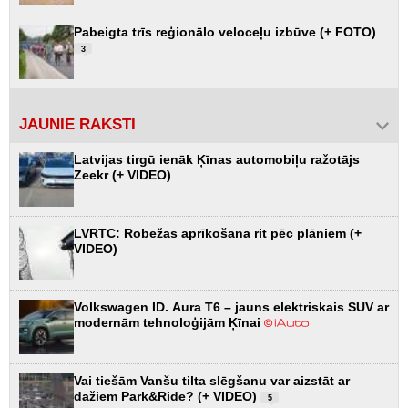
Pabeigta trīs reģionālo veloceļu izbūve (+ FOTO)
3
JAUNIE RAKSTI
Latvijas tirgū ienāk Ķīnas automobiļu ražotājs
Zeekr (+ VIDEO)
LVRTC: Robežas aprīkošana rit pēc plāniem (+
VIDEO)
Volkswagen ID. Aura T6 – jauns elektriskais SUV ar
modernām tehnoloģijām Ķīnai
Vai tiešām Vanšu tilta slēgšanu var aizstāt ar
dažiem Park&Ride? (+ VIDEO)
5