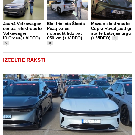
Jaunā Volkswagen
Elektriskais Škoda
Mazais elektroauto
V
cerība- elektroauto
Peaq varēs
Cupra Raval jaudīgi
p
Volkswagen
nobraukt līdz pat
startē Latvijas tirgū
m
ID.Cross(+ VIDEO)
650 km (+ VIDEO)
(+ VIDEO)
D
3
5
8
IZCELTIE RAKSTI