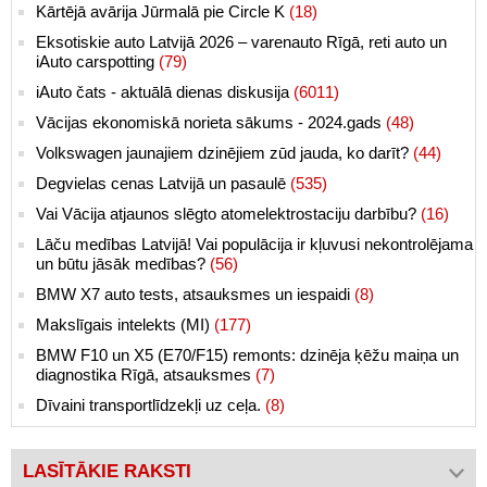
Kārtējā avārija Jūrmalā pie Circle K
(18)
Eksotiskie auto Latvijā 2026 – varenauto Rīgā, reti auto un
iAuto carspotting
(79)
iAuto čats - aktuālā dienas diskusija
(6011)
Vācijas ekonomiskā norieta sākums - 2024.gads
(48)
Volkswagen jaunajiem dzinējiem zūd jauda, ko darīt?
(44)
Degvielas cenas Latvijā un pasaulē
(535)
Vai Vācija atjaunos slēgto atomelektrostaciju darbību?
(16)
Lāču medības Latvijā! Vai populācija ir kļuvusi nekontrolējama
un būtu jāsāk medības?
(56)
BMW X7 auto tests, atsauksmes un iespaidi
(8)
Makslīgais intelekts (MI)
(177)
BMW F10 un X5 (E70/F15) remonts: dzinēja ķēžu maiņa un
diagnostika Rīgā, atsauksmes
(7)
Dīvaini transportlīdzekļi uz ceļa.
(8)
LASĪTĀKIE RAKSTI