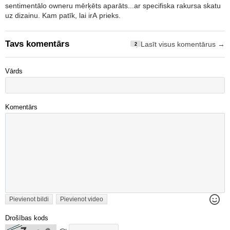
sentimentālo owneru mērķēts aparāts...ar specifiska rakursa skatu
uz dizainu. Kam patīk, lai irA prieks.
Tavs komentārs
Lasīt visus komentārus →
2
Vārds
Komentārs
Pievienot bildi
Pievienot video
Drošības kods