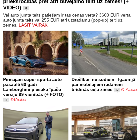
priekšrocības pret ātri būvējamo telti uz zemes! (+
VIDEO)
8
Vai auto jumta telts patiešām ir tās cenas vērta? 3600 EUR vērta
auto jumta telts vai 255 EUR ātri uzstādāmu (pop-up) telti uz
zemes.
LASĪT VAIRĀK
Pirmajam super sporta auto
Drošībai, ne sodiem - Igaunijā
pasaulē 60 gadi –
par mobilajiem radariem
Lamborghini piesaka īpašo
brīdinās ceļa zimes
12
versiju 99 vienībās (+ FOTO)
3