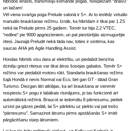
hibrīdos ierasts, transmisiju komandē pogas. Nospiežam “draivu”
un laižam!
Vēl viena svarīga poga Prelude salonā ir S+. Ar to ieslēdz virtuālo
manuālo braukšanas režīmu. Iznāk, ka hibrīdam ir tikai par 1 ZS
nekā tai Prelude pirms 25 gadiem. Tomēr tur bija 2,2 VTEC,
“redline” pie 9000 apgriezieniem, un pat piestūrējās aizmugurējie
riteņi. Jaunajā Preludē nekā tāda nav, toties ir sistēma, kas
saucas AHA jeb Agile Handling Assist.
Hondas hibrīds visu dara ar elektrību, un piedabūt benzīna
dzinēju griezt riteņus var tikai ātros šosejas gabalos. Tomēr S+
režīms var piedabūt motoru rūkt. Standarta braukšanas režīms
šajā Hondā ir nevis Normal vai Eco, bet gan GT - tātad Gran
Turismo. Diezgan ātri atklājas, ka arī braukšana ar vienmēr
nospiestu S+ pogu ir labākais risinājums, jo tas funkcionē arī
automātiskā režīmā. Braucot ar iedomātu 8 pārnesumu, pietiek
uzsist pa gāzes pedāli, lai S+ pārlektu uz piekto vai pat trešo
“pārnesumu”. Samazinot ātrumu pirms apstāšanās S+ imitē
pārgāzēšanu starp ātrumiem.
Lai kur jūs būtu nolēmuši aizšaut - uz Kolku vai Karlsrūi, ir