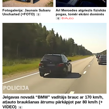
Fotogalerija: Jaunais Subaru
Arī Mercedes atgriezīs fiziskās
Uncharted (+FOTO)
pogas, tomēr ekrāni dominēs
3
6
Jelgavas novadā “BMW” vadītājs brauc ar 170 km/h,
atļauto braukšanas ātrumu pārkāpjot par 80 km/h (+
VIDEO)
6