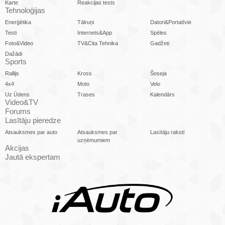
Karte
Reakcijas tests
Tehnoloģijas
Enerģētika
Tālruņi
Datori&Portatīvie
Testi
Internets&App
Spēles
Foto&Video
TV&Cita Tehnika
Gadžeti
Dažādi
Sports
Rallijs
Kross
Šoseja
4x4
Moto
Velo
Uz Ūdens
Trases
Kalendārs
Video&TV
Forums
Lasītāju pieredze
Atsauksmes par auto
Atsauksmes par
Lasītāju raksti
uzņēmumiem
Akcijas
Jautā ekspertam