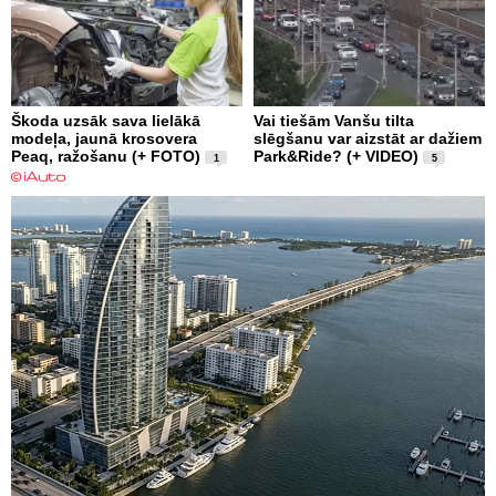
Škoda uzsāk sava lielākā
Vai tiešām Vanšu tilta
modeļa, jaunā krosovera
slēgšanu var aizstāt ar dažiem
Peaq, ražošanu (+ FOTO)
Park&Ride? (+ VIDEO)
1
5