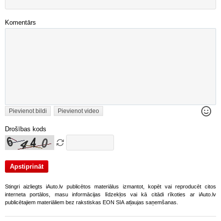
Komentārs
Pievienot bildi
Pievienot video
Drošības kods
Stingri aizliegts iAuto.lv publicētos materiālus izmantot, kopēt vai reproducēt citos
interneta portālos, masu informācijas līdzekļos vai kā citādi rīkoties ar iAuto.lv
publicētajiem materiāliem bez rakstiskas EON SIA atļaujas saņemšanas.