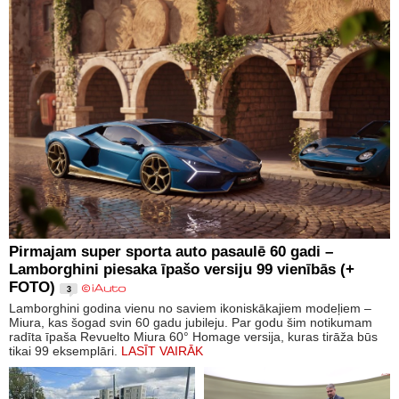
Pirmajam super sporta auto pasaulē 60 gadi –
Lamborghini piesaka īpašo versiju 99 vienībās (+
FOTO)
3
Lamborghini godina vienu no saviem ikoniskākajiem modeļiem –
Miura, kas šogad svin 60 gadu jubileju. Par godu šim notikumam
radīta īpaša Revuelto Miura 60° Homage versija, kuras tirāža būs
tikai 99 eksemplāri.
LASĪT VAIRĀK