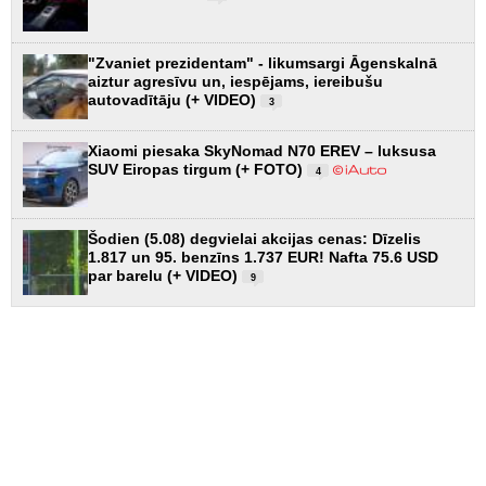
"Zvaniet prezidentam" - likumsargi Āgenskalnā
aiztur agresīvu un, iespējams, iereibušu
autovadītāju (+ VIDEO)
3
Xiaomi piesaka SkyNomad N70 EREV – luksusa
SUV Eiropas tirgum (+ FOTO)
4
Šodien (5.08) degvielai akcijas cenas: Dīzelis
1.817 un 95. benzīns 1.737 EUR! Nafta 75.6 USD
par barelu (+ VIDEO)
9