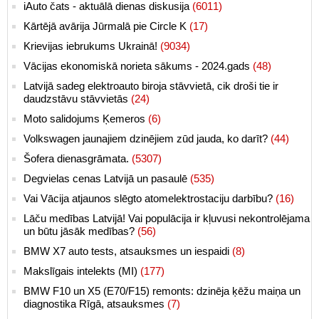
iAuto čats - aktuālā dienas diskusija
(6011)
Kārtējā avārija Jūrmalā pie Circle K
(17)
Krievijas iebrukums Ukrainā!
(9034)
Vācijas ekonomiskā norieta sākums - 2024.gads
(48)
Latvijā sadeg elektroauto biroja stāvvietā, cik droši tie ir
daudzstāvu stāvvietās
(24)
Moto salidojums Ķemeros
(6)
Volkswagen jaunajiem dzinējiem zūd jauda, ko darīt?
(44)
Šofera dienasgrāmata.
(5307)
Degvielas cenas Latvijā un pasaulē
(535)
Vai Vācija atjaunos slēgto atomelektrostaciju darbību?
(16)
Lāču medības Latvijā! Vai populācija ir kļuvusi nekontrolējama
un būtu jāsāk medības?
(56)
BMW X7 auto tests, atsauksmes un iespaidi
(8)
Makslīgais intelekts (MI)
(177)
BMW F10 un X5 (E70/F15) remonts: dzinēja ķēžu maiņa un
diagnostika Rīgā, atsauksmes
(7)