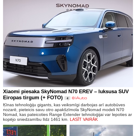
Xiaomi piesaka SkyNomad N70 EREV – luksusa SUV
Eiropas tirgum (+ FOTO)
4
Ķīnas tehnoloģiju gigants, kas veiksmīgi darbojas arī autobūves
nozarē, pieteicis savu otro apakšzīmola SkyNomad modeli N70
Nomad, kas pateicoties Range Extender tehnoloģijai var lepoties ar
kopējo sniedzamību līdz 1461 km.
LASĪT VAIRĀK