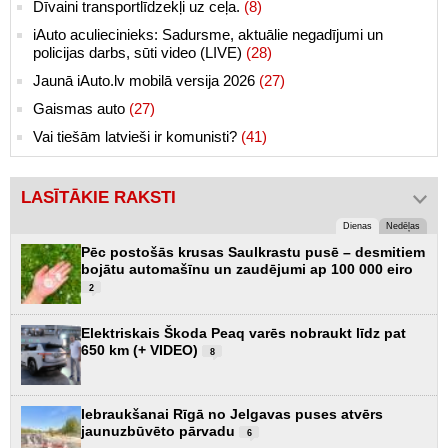
Dīvaini transportlīdzekļi uz ceļa.
(8)
iAuto aculiecinieks: Sadursme, aktuālie negadījumi un
policijas darbs, sūti video (LIVE)
(28)
Jaunā iAuto.lv mobilā versija 2026
(27)
Gaismas auto
(27)
Vai tiešām latvieši ir komunisti?
(41)
LASĪTĀKIE RAKSTI
Dienas
Nedēļas
Pēc postošās krusas Saulkrastu pusē – desmitiem
bojātu automašīnu un zaudējumi ap 100 000 eiro
2
Elektriskais Škoda Peaq varēs nobraukt līdz pat
650 km (+ VIDEO)
8
Iebraukšanai Rīgā no Jelgavas puses atvērs
jaunuzbūvēto pārvadu
6