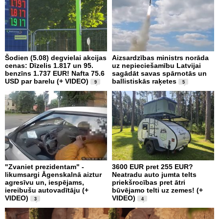
Šodien (5.08) degvielai akcijas
Aizsardzības ministrs norāda
cenas: Dīzelis 1.817 un 95.
uz nepieciešamību Latvijai
benzīns 1.737 EUR! Nafta 75.6
sagādāt savas spārnotās un
USD par barelu (+ VIDEO)
ballistiskās raķetes
9
5
"Zvaniet prezidentam" -
3600 EUR pret 255 EUR?
likumsargi Āgenskalnā aiztur
Neatradu auto jumta telts
agresīvu un, iespējams,
priekšrocības pret ātri
iereibušu autovadītāju (+
būvējamo telti uz zemes! (+
VIDEO)
VIDEO)
3
4