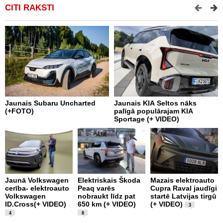
CITI RAKSTI
Jaunais Subaru Uncharted
Jaunais KIA Seltos nāks
V
(+FOTO)
palīgā populārajam KIA
E
Sportage (+ VIDEO)
V
Jaunā Volkswagen
Elektriskais Škoda
Mazais elektroauto
V
cerība- elektroauto
Peaq varēs
Cupra Raval jaudīgi
p
Volkswagen
nobraukt līdz pat
startē Latvijas tirgū
m
ID.Cross(+ VIDEO)
650 km (+ VIDEO)
(+ VIDEO)
D
3
4
8