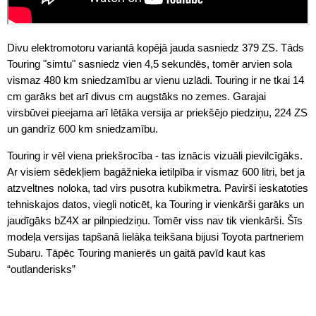
Divu elektromotoru variantā kopējā jauda sasniedz 379 ZS. Tāds
Touring "simtu" sasniedz vien 4,5 sekundēs, tomēr arvien sola
vismaz 480 km sniedzamību ar vienu uzlādi. Touring ir ne tkai 14
cm garāks bet arī divus cm augstāks no zemes. Garajai
virsbūvei pieejama arī lētāka versija ar priekšējo piedziņu, 224 ZS
un gandrīz 600 km sniedzamību.
Touring ir vēl viena priekšrocība - tas iznācis vizuāli pievilcīgāks.
Ar visiem sēdekļiem bagāžnieka ietilpība ir vismaz 600 litri, bet ja
atzveltnes noloka, tad virs pusotra kubikmetra. Pavirši ieskatoties
tehniskajos datos, viegli noticēt, ka Touring ir vienkārši garāks un
jaudīgāks bZ4X ar pilnpiedziņu. Tomēr viss nav tik vienkārši. Šīs
modeļa versijas tapšanā lielāka teikšana bijusi Toyota partneriem
Subaru. Tāpēc Touring manierēs un gaitā pavīd kaut kas
“outlanderisks”