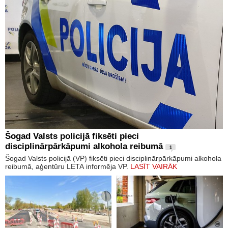
Šogad Valsts policijā fiksēti pieci
disciplinārpārkāpumi alkohola reibumā
1
Šogad Valsts policijā (VP) fiksēti pieci disciplinārpārkāpumi alkohola
reibumā, aģentūru LETA informēja VP.
LASĪT VAIRĀK