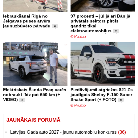
Iebraukšanai Rīgā no
97 procenti – jūlijā arī Dānijā
Jelgavas puses atvērs
privātais sektors pircis
jaunuzbūvēto pārvadu
gandrīz tikai
6
elektroautomobiļus
2
Elektriskais Škoda Peaq varēs
Piedāvājumā atgriežas 821 Zs
nobraukt līdz pat 650 km (+
jaudīgais Shelby F-150 Super
VIDEO)
Snake Sport (+ FOTO)
8
9
JAUNĀKAIS FORUMĀ
Latvijas Gada auto 2027 - jaunu automobiļu konkurss
(36)