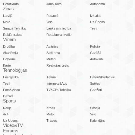
Lietoti Auto
Jauni Auto
Autonoma
Ziņas
Latvijā
Pasaulē
Izklaide
Moto
Velo
Uz Ūdens
Smagā Tehnika
Lauksaimniecība
Testi
Reklāmraksti
Redaktora Izvēle
Vīriem
Drošība
Avārijas
Policija
Akadēmija
Satiksme
Garāžā
Ceļojumi
Militāri
Autoklubi
Karte
Reakcijas tests
Tehnoloģijas
Enerģētika
Tālruņi
Datori&Portatīvie
Testi
Internets&App
Spēles
Foto&Video
TV&Cita Tehnika
Gadžeti
Dažādi
Sports
Rallijs
Kross
Šoseja
4x4
Moto
Velo
Uz Ūdens
Trases
Kalendārs
Video&TV
Forums