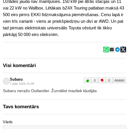
Uzlādes jauda nav mainījusies. 150 kW pie ātrās stacijas un 11
vai 22 kW no Wallbox. Lētākais bZ4X Touring patlaban maksā 43
500 eiro pirms EKKI līdzmaksājuma piemērošanas. Cenu lapā ir
vien trīs varianti - viens ar priekšpiedziņu un divi ar AWD. Un pat
tad pirmais elektriskais universālis Toyota vēsturē tik tikko
pārkāpj 50 000 eiro slieksnim.
Visi komentāri
Subaru
0
0
Atbildēt
7.jūlijs 2026 21:09
Subaru neražo Outlander. Žurnālist mazliek kļudijās
Tavs komentārs
Vārds