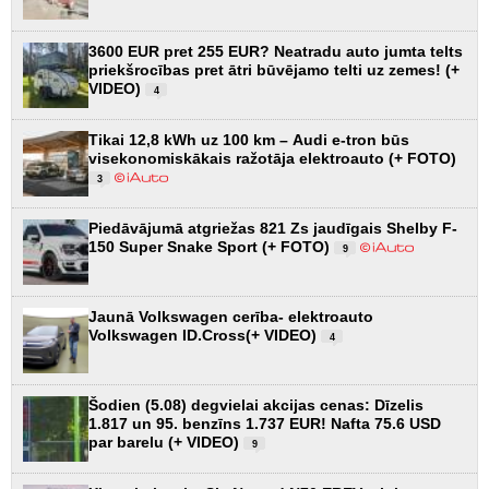
3600 EUR pret 255 EUR? Neatradu auto jumta telts
priekšrocības pret ātri būvējamo telti uz zemes! (+
VIDEO)
4
Tikai 12,8 kWh uz 100 km – Audi e-tron būs
visekonomiskākais ražotāja elektroauto (+ FOTO)
3
Piedāvājumā atgriežas 821 Zs jaudīgais Shelby F-
150 Super Snake Sport (+ FOTO)
9
Jaunā Volkswagen cerība- elektroauto
Volkswagen ID.Cross(+ VIDEO)
4
Šodien (5.08) degvielai akcijas cenas: Dīzelis
1.817 un 95. benzīns 1.737 EUR! Nafta 75.6 USD
par barelu (+ VIDEO)
9