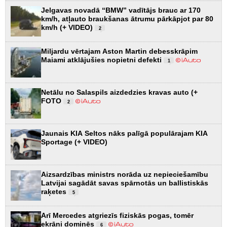
Jelgavas novadā “BMW” vadītājs brauc ar 170
km/h, atļauto braukšanas ātrumu pārkāpjot par 80
km/h (+ VIDEO)
2
Miljardu vērtajam Aston Martin debesskrāpim
Maiami atklājušies nopietni defekti
1
Netālu no Salaspils aizdedzies kravas auto (+
FOTO
2
Jaunais KIA Seltos nāks palīgā populārajam KIA
Sportage (+ VIDEO)
Aizsardzības ministrs norāda uz nepieciešamību
Latvijai sagādāt savas spārnotās un ballistiskās
raķetes
5
Arī Mercedes atgriezīs fiziskās pogas, tomēr
ekrāni dominēs
6