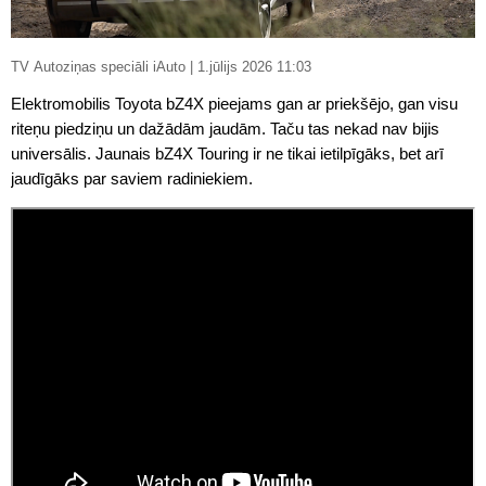
TV Autoziņas speciāli iAuto | 1.jūlijs 2026 11:03
Elektromobilis Toyota bZ4X pieejams gan ar priekšējo, gan visu
riteņu piedziņu un dažādām jaudām. Taču tas nekad nav bijis
universālis. Jaunais bZ4X Touring ir ne tikai ietilpīgāks, bet arī
jaudīgāks par saviem radiniekiem.