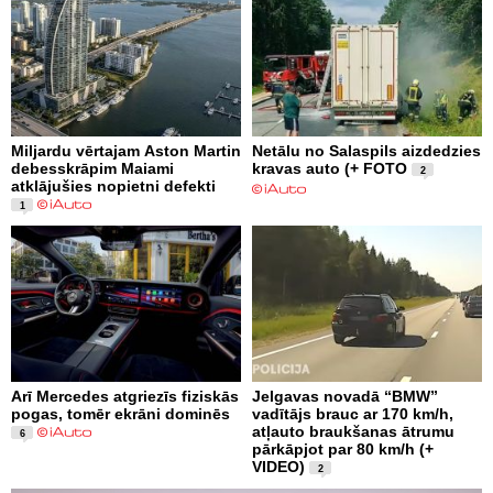
Miljardu vērtajam Aston Martin
Netālu no Salaspils aizdedzies
debesskrāpim Maiami
kravas auto (+ FOTO
2
atklājušies nopietni defekti
1
Arī Mercedes atgriezīs fiziskās
Jelgavas novadā “BMW”
pogas, tomēr ekrāni dominēs
vadītājs brauc ar 170 km/h,
atļauto braukšanas ātrumu
6
pārkāpjot par 80 km/h (+
VIDEO)
2