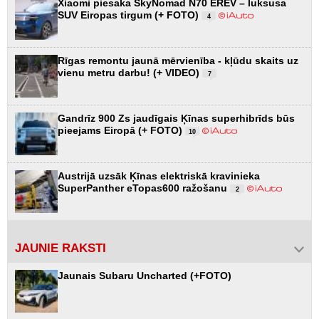
Xiaomi piesaka SkyNomad N70 EREV – luksusa
SUV Eiropas tirgum (+ FOTO)
4
Rīgas remontu jaunā mērvienība - kļūdu skaits uz
vienu metru darbu! (+ VIDEO)
7
Gandrīz 900 Zs jaudīgais Ķīnas superhibrīds būs
pieejams Eiropā (+ FOTO)
10
Austrijā uzsāk Ķīnas elektriskā kravinieka
SuperPanther eTopas600 ražošanu
2
JAUNIE RAKSTI
Jaunais Subaru Uncharted (+FOTO)