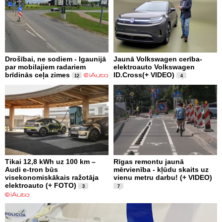
Drošībai, ne sodiem - Igaunijā
Jaunā Volkswagen cerība-
par mobilajiem radariem
elektroauto Volkswagen
brīdinās ceļa zimes
ID.Cross(+ VIDEO)
12
4
Tikai 12,8 kWh uz 100 km –
Rīgas remontu jaunā
Audi e-tron būs
mērvienība - kļūdu skaits uz
visekonomiskākais ražotāja
vienu metru darbu! (+ VIDEO)
elektroauto (+ FOTO)
3
7