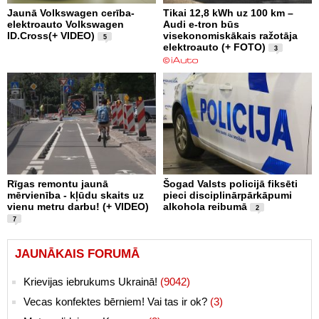
Jaunā Volkswagen cerība-
Tikai 12,8 kWh uz 100 km –
elektroauto Volkswagen
Audi e-tron būs
ID.Cross(+ VIDEO)
visekonomiskākais ražotāja
5
elektroauto (+ FOTO)
3
Rīgas remontu jaunā
Šogad Valsts policijā fiksēti
mērvienība - kļūdu skaits uz
pieci disciplinārpārkāpumi
vienu metru darbu! (+ VIDEO)
alkohola reibumā
2
7
JAUNĀKAIS FORUMĀ
Krievijas iebrukums Ukrainā!
(9042)
Vecas konfektes bērniem! Vai tas ir ok?
(3)