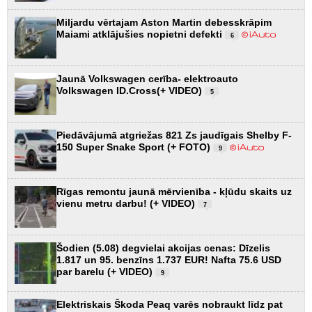
Miljardu vērtajam Aston Martin debesskrāpim
Maiami atklājušies nopietni defekti
6
Jaunā Volkswagen cerība- elektroauto
Volkswagen ID.Cross(+ VIDEO)
5
Piedāvājumā atgriežas 821 Zs jaudīgais Shelby F-
150 Super Snake Sport (+ FOTO)
9
Rīgas remontu jaunā mērvienība - kļūdu skaits uz
vienu metru darbu! (+ VIDEO)
7
Šodien (5.08) degvielai akcijas cenas: Dīzelis
1.817 un 95. benzīns 1.737 EUR! Nafta 75.6 USD
par barelu (+ VIDEO)
9
Elektriskais Škoda Peaq varēs nobraukt līdz pat