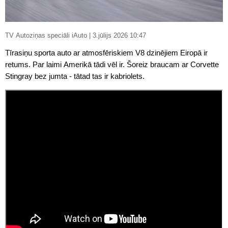
TV Autoziņas speciāli iAuto | 3.jūlijs 2026 10:47
Tīrasiņu sporta auto ar atmosfēriskiem V8 dzinējiem Eiropā ir
retums. Par laimi Amerikā tādi vēl ir. Šoreiz braucam ar Corvette
Stingray bez jumta - tātad tas ir kabriolets.