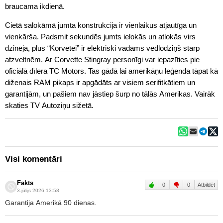
braucama ikdienā.
Cietā salokāmā jumta konstrukcija ir vienlaikus atjautīga un
vienkārša. Padsmit sekundēs jumts ielokās un atlokās virs
dzinēja, plus “Korvetei” ir elektriski vadāms vēdlodziņš starp
atzveltnēm. Ar Corvette Stingray personīgi var iepazīties pie
oficiālā dīlera TC Motors. Tas gādā lai amerikāņu leģenda tāpat kā
diženais RAM pikaps ir apgādāts ar visiem serifitkātiem un
garantijām, un pašiem nav jāstiep šurp no tālās Amerikas. Vairāk
skaties TV Autoziņu sižetā.
Visi komentāri
Fakts
0
0
Atbildēt
3.jūlijs 2026 13:58
Garantija Amerikā 90 dienas.