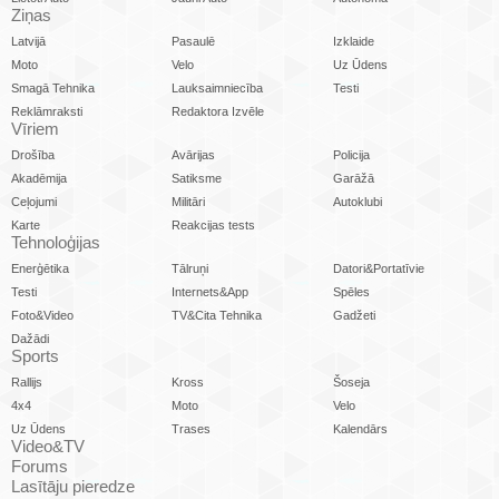
Ziņas
Latvijā
Pasaulē
Izklaide
Moto
Velo
Uz Ūdens
Smagā Tehnika
Lauksaimniecība
Testi
Reklāmraksti
Redaktora Izvēle
Vīriem
Drošība
Avārijas
Policija
Akadēmija
Satiksme
Garāžā
Ceļojumi
Militāri
Autoklubi
Karte
Reakcijas tests
Tehnoloģijas
Enerģētika
Tālruņi
Datori&Portatīvie
Testi
Internets&App
Spēles
Foto&Video
TV&Cita Tehnika
Gadžeti
Dažādi
Sports
Rallijs
Kross
Šoseja
4x4
Moto
Velo
Uz Ūdens
Trases
Kalendārs
Video&TV
Forums
Lasītāju pieredze