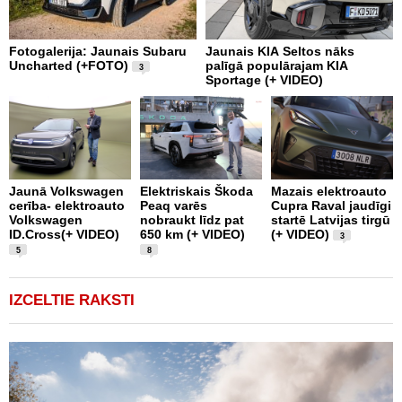
Fotogalerija: Jaunais Subaru
Jaunais KIA Seltos nāks
V
Uncharted (+FOTO)
palīgā populārajam KIA
E
3
Sportage (+ VIDEO)
V
Jaunā Volkswagen
Elektriskais Škoda
Mazais elektroauto
V
cerība- elektroauto
Peaq varēs
Cupra Raval jaudīgi
p
Volkswagen
nobraukt līdz pat
startē Latvijas tirgū
m
ID.Cross(+ VIDEO)
650 km (+ VIDEO)
(+ VIDEO)
D
3
5
8
IZCELTIE RAKSTI