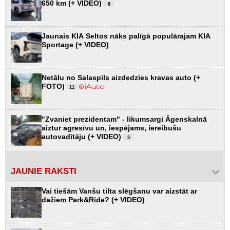
650 km (+ VIDEO)
8
Jaunais KIA Seltos nāks palīgā populārajam KIA
Sportage (+ VIDEO)
Netālu no Salaspils aizdedzies kravas auto (+
FOTO)
11
"Zvaniet prezidentam" - likumsargi Āgenskalnā
aiztur agresīvu un, iespējams, iereibušu
autovadītāju (+ VIDEO)
3
JAUNIE RAKSTI
Vai tiešām Vanšu tilta slēgšanu var aizstāt ar
dažiem Park&Ride? (+ VIDEO)