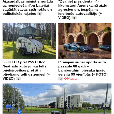
Aizsardzības ministrs norāda
"Zvaniet prezidentam" -
uz nepieciešamību Latvijai
likumsargi Āgenskalnā aiztur
sagādāt savas spārnotās un
agresīvu un, iespējams,
ballistiskās raķetes
iereibušu autovadītāju (+
8
VIDEO)
3
3600 EUR pret 255 EUR?
Pirmajam super sporta auto
Neatradu auto jumta telts
pasaulē 60 gadi –
priekšrocības pret ātri
Lamborghini piesaka īpašo
būvējamo telti uz zemes! (+
versiju 99 vienībās (+ FOTO)
VIDEO)
8
3