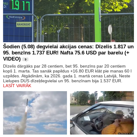
Šodien (5.08) degvielai akcijas cenas: Dīzelis 1.817 un
95. benzīns 1.737 EUR! Nafta 75.6 USD par barelu (+
VIDEO)
9
Dīzelis dārgāks par 28 centiem, bet 95. benzīns par 20 centiem
kopš 1. marta. Tas sanāk papildus +16.80 EUR klāt pie manas 60 l
uzpildes. Atgādinām, ka 2026. gada 1. martā cenas Latvijā, Neste
Lielupes DUS dīzeļdegvielai un 95. benzīnam bija 1.537 EUR.
LASĪT VAIRĀK