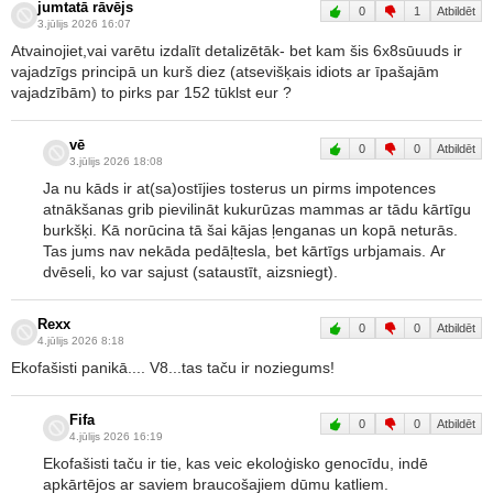
jumtatā rāvējs
0
1
Atbildēt
3.jūlijs 2026 16:07
Atvainojiet,vai varētu izdalīt detalizētāk- bet kam šis 6x8sūuuds ir
vajadzīgs principā un kurš diez (atsevišķais idiots ar īpašajām
vajadzībām) to pirks par 152 tūklst eur ?
vē
0
0
Atbildēt
3.jūlijs 2026 18:08
Ja nu kāds ir at(sa)ostījies tosterus un pirms impotences
atnākšanas grib pievilināt kukurūzas mammas ar tādu kārtīgu
burkšķi. Kā norūcina tā šai kājas ļenganas un kopā neturās.
Tas jums nav nekāda pedāļtesla, bet kārtīgs urbjamais. Ar
dvēseli, ko var sajust (sataustīt, aizsniegt).
Rexx
0
0
Atbildēt
4.jūlijs 2026 8:18
Ekofašisti panikā.... V8...tas taču ir noziegums!
Fifa
0
0
Atbildēt
4.jūlijs 2026 16:19
Ekofašisti taču ir tie, kas veic ekoloģisko genocīdu, indē
apkārtējos ar saviem braucošajiem dūmu katliem.