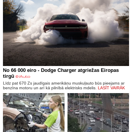
No 66 000 eiro - Dodge Charger atgriežas Eiropas
tirgū
Līdz pat 670 Zs jaudīgais amerikāņu muskuļauto būs pieejams ar
benzīna motoru un arī kā pilnībā elektrisks mdelis.
LASĪT VAIRĀK