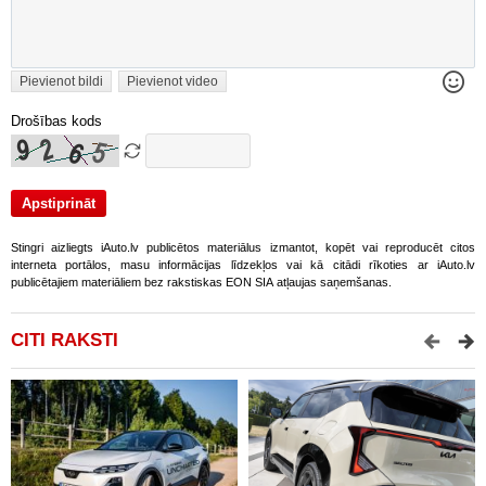
Pievienot bildi
Pievienot video
Drošības kods
Stingri aizliegts iAuto.lv publicētos materiālus izmantot, kopēt vai reproducēt citos
interneta portālos, masu informācijas līdzekļos vai kā citādi rīkoties ar iAuto.lv
publicētajiem materiāliem bez rakstiskas EON SIA atļaujas saņemšanas.
CITI RAKSTI