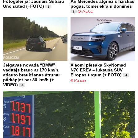
Fotogalerija: Jaunais Subaru
Arī Mercedes atgriezīs fiziskās
Uncharted (+FOTO)
pogas, tomēr ekrāni dominēs
3
6
Jelgavas novadā “BMW”
Xiaomi piesaka SkyNomad
vadītājs brauc ar 170 km/h,
N70 EREV – luksusa SUV
atļauto braukšanas ātrumu
Eiropas tirgum (+ FOTO)
4
pārkāpjot par 80 km/h (+
VIDEO)
6