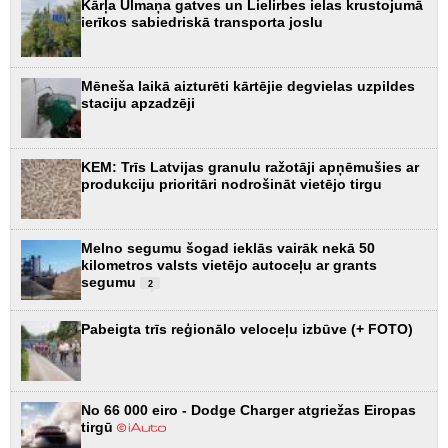
Kārļa Ulmaņa gatves un Lielirbes ielas krustojumā
ierīkos sabiedriskā transporta joslu
Mēneša laikā aizturēti kārtējie degvielas uzpildes
staciju apzadzēji
KEM: Trīs Latvijas granulu ražotāji apņēmušies ar
produkciju prioritāri nodrošināt vietējo tirgu
Melno segumu šogad ieklās vairāk nekā 50
kilometros valsts vietējo autoceļu ar grants
segumu
2
Pabeigta trīs reģionālo veloceļu izbūve (+ FOTO)
No 66 000 eiro - Dodge Charger atgriežas Eiropas
tirgū