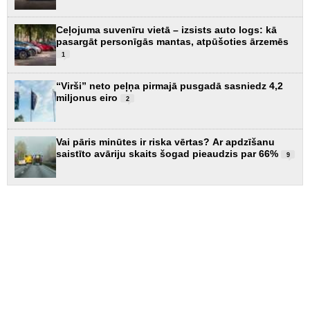
Ceļojuma suvenīru vietā – izsists auto logs: kā
pasargāt personīgās mantas, atpūšoties ārzemēs
1
“Virši” neto peļņa pirmajā pusgadā sasniedz 4,2
miljonus eiro
2
Vai pāris minūtes ir riska vērtas? Ar apdzīšanu
saistīto avāriju skaits šogad pieaudzis par 66%
9