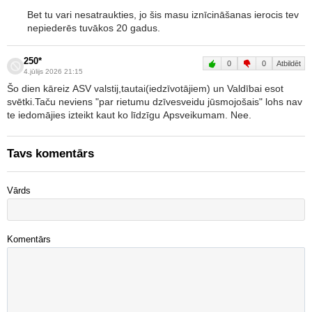
Bet tu vari nesatraukties, jo šis masu iznīcināšanas ierocis tev
nepiederēs tuvākos 20 gadus.
250*
0
0
Atbildēt
4.jūlijs 2026 21:15
Šo dien kāreiz ASV valstij,tautai(iedzīvotājiem) un Valdībai esot
svētki.Taču neviens "par rietumu dzīvesveidu jūsmojošais" lohs nav
te iedomājies izteikt kaut ko līdzīgu Apsveikumam. Nee.
Tavs komentārs
Vārds
Komentārs