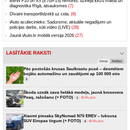
BMW F10 un X5 (E70/F15) remonts: dzinēja ķēžu maiņa un
diagnostika Rīgā, atsauksmes
(7)
Dīvaini transportlīdzekļi uz ceļa.
(8)
iAuto aculiecinieks: Sadursme, aktuālie negadījumi un
policijas darbs, sūti video (LIVE)
(28)
Jaunā iAuto.lv mobilā versija 2026
(27)
LASĪTĀKIE RAKSTI
Dienas
Nedēļas
Pēc postošās krusas Saulkrastu pusē – desmitiem
bojātu automašīnu un zaudējumi ap 100 000 eiro
2
Škoda uzsāk sava lielākā modeļa, jaunā krosovera
Peaq, ražošanu (+ FOTO)
1
Xiaomi piesaka SkyNomad N70 EREV – luksusa
SUV Eiropas tirgum (+ FOTO)
4