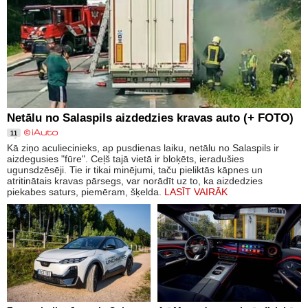
Netālu no Salaspils aizdedzies kravas auto (+ FOTO)
11
Kā ziņo aculiecinieks, ap pusdienas laiku, netālu no Salaspils ir
aizdegusies "fūre". Ceļš tajā vietā ir bloķēts, ieradušies
ugunsdzēsēji. Tie ir tikai minējumi, taču pieliktās kāpnes un
atritinātais kravas pārsegs, var norādīt uz to, ka aizdedzies
piekabes saturs, piemēram, šķelda.
LASĪT VAIRĀK