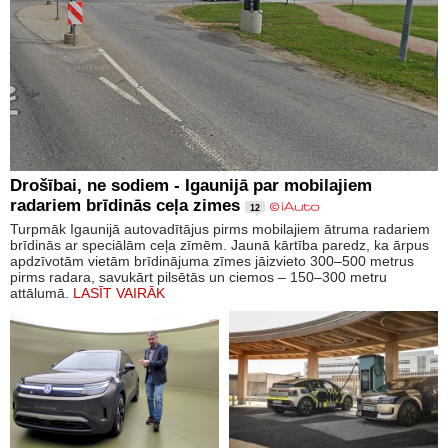
Drošībai, ne sodiem - Igaunijā par mobilajiem
radariem brīdinās ceļa zimes
12
Turpmāk Igaunijā autovadītājus pirms mobilajiem ātruma radariem
brīdinās ar speciālām ceļa zīmēm. Jaunā kārtība paredz, ka ārpus
apdzīvotām vietām brīdinājuma zīmes jāizvieto 300–500 metrus
pirms radara, savukārt pilsētās un ciemos – 150–300 metru
attālumā.
LASĪT VAIRĀK