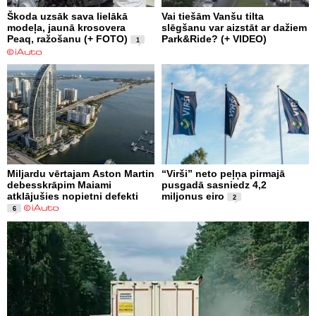
Škoda uzsāk sava lielākā
Vai tiešām Vanšu tilta
modeļa, jaunā krosovera
slēgšanu var aizstāt ar dažiem
Peaq, ražošanu (+ FOTO)
Park&Ride? (+ VIDEO)
1
Miljardu vērtajam Aston Martin
“Virši” neto peļņa pirmajā
debesskrāpim Maiami
pusgadā sasniedz 4,2
atklājušies nopietni defekti
miljonus eiro
2
6