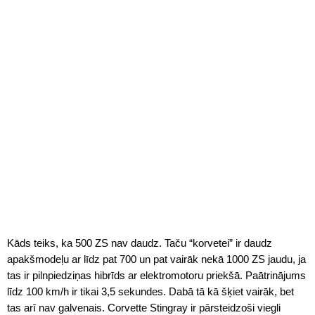
Kāds teiks, ka 500 ZS nav daudz. Taču “korvetei” ir daudz
apakšmodeļu ar līdz pat 700 un pat vairāk nekā 1000 ZS jaudu, ja
tas ir pilnpiedziņas hibrīds ar elektromotoru priekšā. Paātrinājums
līdz 100 km/h ir tikai 3,5 sekundes. Dabā tā kā šķiet vairāk, bet
tas arī nav galvenais. Corvette Stingray ir pārsteidzoši viegli