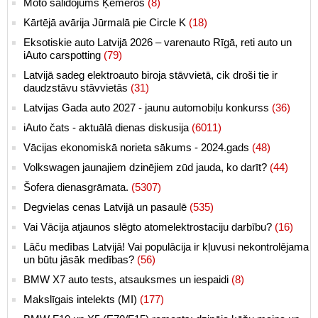
Moto salidojums Ķemeros
(8)
Kārtējā avārija Jūrmalā pie Circle K
(18)
Eksotiskie auto Latvijā 2026 – varenauto Rīgā, reti auto un
iAuto carspotting
(79)
Latvijā sadeg elektroauto biroja stāvvietā, cik droši tie ir
daudzstāvu stāvvietās
(31)
Latvijas Gada auto 2027 - jaunu automobiļu konkurss
(36)
iAuto čats - aktuālā dienas diskusija
(6011)
Vācijas ekonomiskā norieta sākums - 2024.gads
(48)
Volkswagen jaunajiem dzinējiem zūd jauda, ko darīt?
(44)
Šofera dienasgrāmata.
(5307)
Degvielas cenas Latvijā un pasaulē
(535)
Vai Vācija atjaunos slēgto atomelektrostaciju darbību?
(16)
Lāču medības Latvijā! Vai populācija ir kļuvusi nekontrolējama
un būtu jāsāk medības?
(56)
BMW X7 auto tests, atsauksmes un iespaidi
(8)
Makslīgais intelekts (MI)
(177)