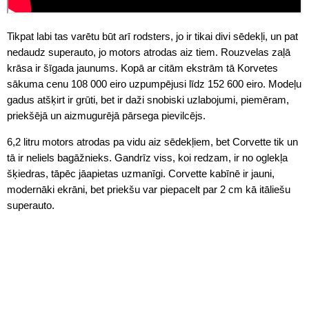
Tikpat labi tas varētu būt arī rodsters, jo ir tikai divi sēdekļi, un pat
nedaudz superauto, jo motors atrodas aiz tiem. Rouzvelas zaļā
krāsa ir šīgada jaunums. Kopā ar citām ekstrām tā Korvetes
sākuma cenu 108 000 eiro uzpumpējusi līdz 152 600 eiro. Modeļu
gadus atšķirt ir grūti, bet ir daži snobiski uzlabojumi, piemēram,
priekšējā un aizmugurējā pārsega pievilcējs.
6,2 litru motors atrodas pa vidu aiz sēdekļiem, bet Corvette tik un
tā ir neliels bagāžnieks. Gandrīz viss, koi redzam, ir no oglekļa
šķiedras, tāpēc jāapietas uzmanīgi. Corvette kabīnē ir jauni,
modernāki ekrāni, bet priekšu var piepacelt par 2 cm kā itāliešu
superauto.