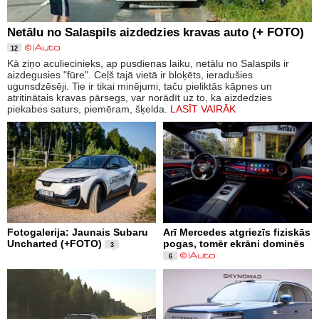
Netālu no Salaspils aizdedzies kravas auto (+ FOTO)
12
Kā ziņo aculiecinieks, ap pusdienas laiku, netālu no Salaspils ir
aizdegusies "fūre". Ceļš tajā vietā ir bloķēts, ieradušies
ugunsdzēsēji. Tie ir tikai minējumi, taču pieliktās kāpnes un
atritinātais kravas pārsegs, var norādīt uz to, ka aizdedzies
piekabes saturs, piemēram, šķelda.
LASĪT VAIRĀK
Fotogalerija: Jaunais Subaru
Arī Mercedes atgriezīs fiziskās
Uncharted (+FOTO)
pogas, tomēr ekrāni dominēs
3
6