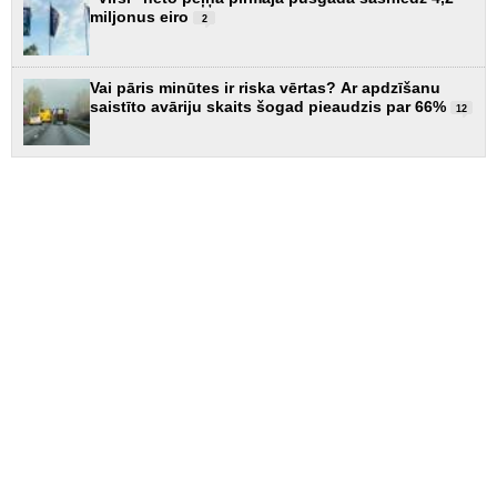
miljonus eiro
2
Vai pāris minūtes ir riska vērtas? Ar apdzīšanu
saistīto avāriju skaits šogad pieaudzis par 66%
12