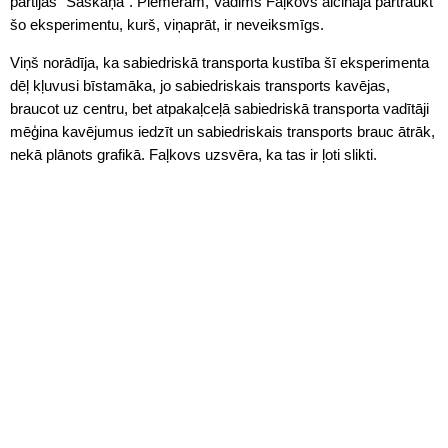
partijas "Saskaņa". Piemēram, Vadims Faļkovs aicināja pārtraukt
šo eksperimentu, kurš, viņaprāt, ir neveiksmīgs.
Viņš norādīja, ka sabiedriskā transporta kustība šī eksperimenta
dēļ kļuvusi bīstamāka, jo sabiedriskais transports kavējas,
braucot uz centru, bet atpakaļceļā sabiedriskā transporta vadītāji
mēģina kavējumus iedzīt un sabiedriskais transports brauc ātrāk,
nekā plānots grafikā. Faļkovs uzsvēra, ka tas ir ļoti slikti.