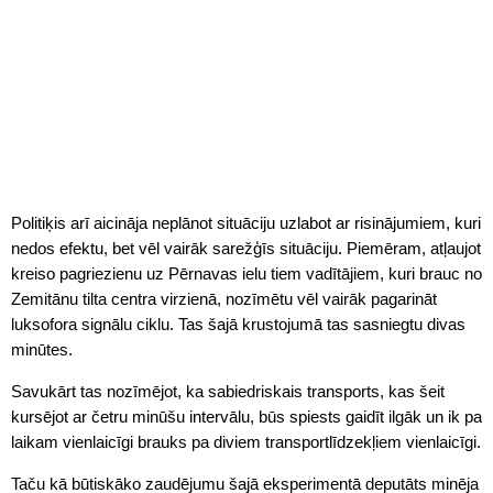
Politiķis arī aicināja neplānot situāciju uzlabot ar risinājumiem, kuri
nedos efektu, bet vēl vairāk sarežģīs situāciju. Piemēram, atļaujot
kreiso pagriezienu uz Pērnavas ielu tiem vadītājiem, kuri brauc no
Zemitānu tilta centra virzienā, nozīmētu vēl vairāk pagarināt
luksofora signālu ciklu. Tas šajā krustojumā tas sasniegtu divas
minūtes.
Savukārt tas nozīmējot, ka sabiedriskais transports, kas šeit
kursējot ar četru minūšu intervālu, būs spiests gaidīt ilgāk un ik pa
laikam vienlaicīgi brauks pa diviem transportlīdzekļiem vienlaicīgi.
Taču kā būtiskāko zaudējumu šajā eksperimentā deputāts minēja