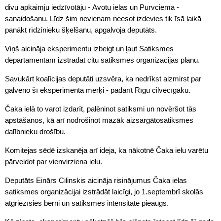
divu apkaimju iedzīvotāju - Avotu ielas un Purvciema -
sanaidošanu. Līdz šim nevienam neesot izdevies tik īsā laikā
panākt rīdzinieku šķelšanu, apgalvoja deputāts.
Viņš aicināja eksperimentu izbeigt un ļaut Satiksmes
departamentam izstrādāt citu satiksmes organizācijas plānu.
Savukārt koalīcijas deputāti uzsvēra, ka nedrīkst aizmirst par
galveno šī eksperimenta mērķi - padarīt Rīgu cilvēcīgāku.
Čaka ielā to varot izdarīt, palēninot satiksmi un novēršot tās
apstāšanos, kā arī nodrošinot mazāk aizsargātosatiksmes
dalībnieku drošību.
Komitejas sēdē izskanēja arī ideja, ka nākotnē Čaka ielu varētu
pārveidot par vienvirziena ielu.
Deputāts Einārs Cilinskis aicināja risinājumus Čaka ielas
satiksmes organizācijai izstrādāt laicīgi, jo 1.septembrī skolās
atgriezīsies bērni un satiksmes intensitāte pieaugs.