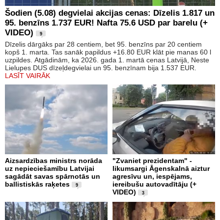
Šodien (5.08) degvielai akcijas cenas: Dīzelis 1.817 un
95. benzīns 1.737 EUR! Nafta 75.6 USD par barelu (+
VIDEO)
9
Dīzelis dārgāks par 28 centiem, bet 95. benzīns par 20 centiem
kopš 1. marta. Tas sanāk papildus +16.80 EUR klāt pie manas 60 l
uzpildes. Atgādinām, ka 2026. gada 1. martā cenas Latvijā, Neste
Lielupes DUS dīzeļdegvielai un 95. benzīnam bija 1.537 EUR.
LASĪT VAIRĀK
Aizsardzības ministrs norāda
"Zvaniet prezidentam" -
uz nepieciešamību Latvijai
likumsargi Āgenskalnā aiztur
sagādāt savas spārnotās un
agresīvu un, iespējams,
ballistiskās raķetes
iereibušu autovadītāju (+
9
VIDEO)
3