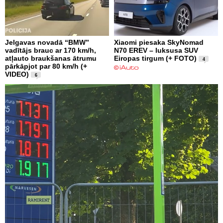
Jelgavas novadā “BMW”
Xiaomi piesaka SkyNomad
vadītājs brauc ar 170 km/h,
N70 EREV – luksusa SUV
atļauto braukšanas ātrumu
Eiropas tirgum (+ FOTO)
4
pārkāpjot par 80 km/h (+
VIDEO)
6