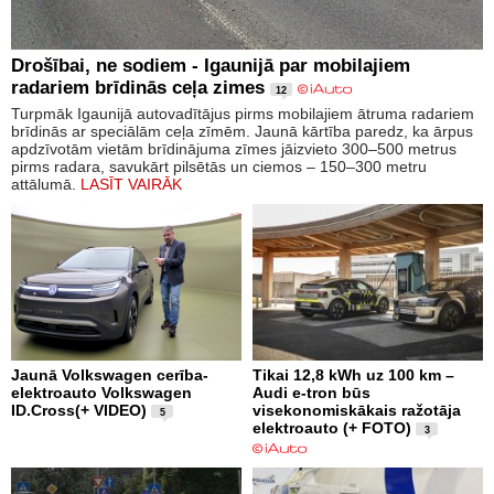
Drošībai, ne sodiem - Igaunijā par mobilajiem
radariem brīdinās ceļa zimes
12
Turpmāk Igaunijā autovadītājus pirms mobilajiem ātruma radariem
brīdinās ar speciālām ceļa zīmēm. Jaunā kārtība paredz, ka ārpus
apdzīvotām vietām brīdinājuma zīmes jāizvieto 300–500 metrus
pirms radara, savukārt pilsētās un ciemos – 150–300 metru
attālumā.
LASĪT VAIRĀK
Jaunā Volkswagen cerība-
Tikai 12,8 kWh uz 100 km –
elektroauto Volkswagen
Audi e-tron būs
ID.Cross(+ VIDEO)
visekonomiskākais ražotāja
5
elektroauto (+ FOTO)
3