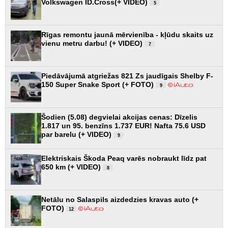
Volkswagen ID.Cross(+ VIDEO)
5
Rīgas remontu jaunā mērvienība - kļūdu skaits uz
vienu metru darbu! (+ VIDEO)
7
Piedāvājumā atgriežas 821 Zs jaudīgais Shelby F-
150 Super Snake Sport (+ FOTO)
9
Šodien (5.08) degvielai akcijas cenas: Dīzelis
1.817 un 95. benzīns 1.737 EUR! Nafta 75.6 USD
par barelu (+ VIDEO)
9
Elektriskais Škoda Peaq varēs nobraukt līdz pat
650 km (+ VIDEO)
8
Netālu no Salaspils aizdedzies kravas auto (+
FOTO)
12