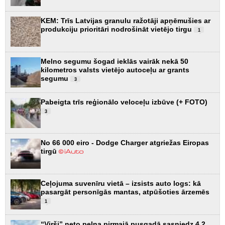
KEM: Trīs Latvijas granulu ražotāji apņēmušies ar
produkciju prioritāri nodrošināt vietējo tirgu
1
Melno segumu šogad ieklās vairāk nekā 50
kilometros valsts vietējo autoceļu ar grants
segumu
3
Pabeigta trīs reģionālo veloceļu izbūve (+ FOTO)
3
No 66 000 eiro - Dodge Charger atgriežas Eiropas
tirgū
Ceļojuma suvenīru vietā – izsists auto logs: kā
pasargāt personīgās mantas, atpūšoties ārzemēs
1
“Virši” neto peļņa pirmajā pusgadā sasniedz 4,2