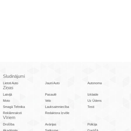
Sludinājumi
Lietoti Auto
Jauni Auto
Autonoma
Ziņas
Latvijā
Pasaulē
Izklaide
Moto
Velo
Uz Ūdens
Smagā Tehnika
Lauksaimniecība
Testi
Reklāmraksti
Redaktora Izvēle
Vīriem
Drošība
Avārijas
Policija
Akadēmija
Satiksme
Garāžā