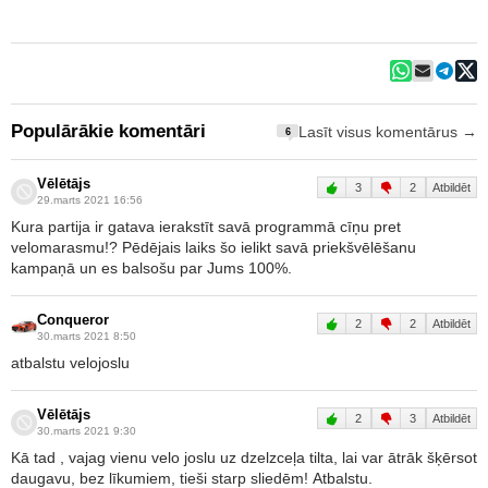
Populārākie komentāri
Lasīt visus komentārus →
6
Vēlētājs
3
2
Atbildēt
29.marts 2021 16:56
Kura partija ir gatava ierakstīt savā programmā cīņu pret
velomarasmu!? Pēdējais laiks šo ielikt savā priekšvēlēšanu
kampaņā un es balsošu par Jums 100%.
Conqueror
2
2
Atbildēt
30.marts 2021 8:50
atbalstu velojoslu
Vēlētājs
2
3
Atbildēt
30.marts 2021 9:30
Kā tad , vajag vienu velo joslu uz dzelzceļa tilta, lai var ātrāk šķērsot
daugavu, bez līkumiem, tieši starp sliedēm! Atbalstu.