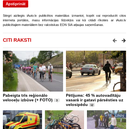
Stingri aizliegts iAuto.lv publicētos materiālus izmantot, kopēt vai reproducēt citos
interneta portālos, masu informācijas līdzekļos vai kā citādi rīkoties ar iAuto.lv
publicētajiem materiāliem bez rakstiskas EON SIA atļaujas saņemšanas.
CITI RAKSTI
Pabeigta trīs reģionālo
Pētījums: 45 % autovadītāju
V
veloceļu izbūve (+ FOTO)
vasarā ir gatavi pārsēsties uz
i
3
velosipēdu
n
12
2