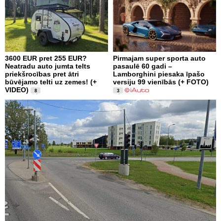
3600 EUR pret 255 EUR?
Pirmajam super sporta auto
Neatradu auto jumta telts
pasaulē 60 gadi –
priekšrocības pret ātri
Lamborghini piesaka īpašo
būvējamo telti uz zemes! (+
versiju 99 vienībās (+ FOTO)
VIDEO)
8
3