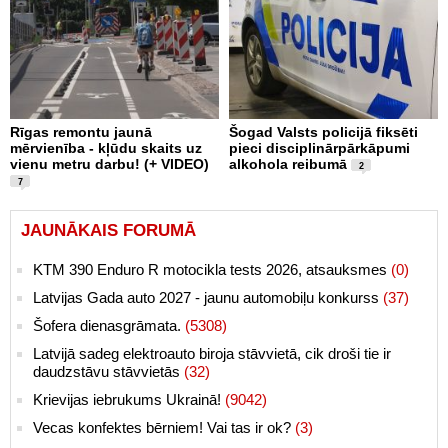
Rīgas remontu jaunā
Šogad Valsts policijā fiksēti
mērvienība - kļūdu skaits uz
pieci disciplinārpārkāpumi
vienu metru darbu! (+ VIDEO)
alkohola reibumā
2
7
JAUNĀKAIS FORUMĀ
KTM 390 Enduro R motocikla tests 2026, atsauksmes
(0)
Latvijas Gada auto 2027 - jaunu automobiļu konkurss
(37)
Šofera dienasgrāmata.
(5308)
Latvijā sadeg elektroauto biroja stāvvietā, cik droši tie ir
daudzstāvu stāvvietās
(32)
Krievijas iebrukums Ukrainā!
(9042)
Vecas konfektes bērniem! Vai tas ir ok?
(3)