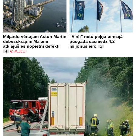
Miljardu vērtajam Aston Martin
“Virši” neto peļņa pirmajā
debesskrāpim Maiami
pusgadā sasniedz 4,2
atklājušies nopietni defekti
miljonus eiro
2
6