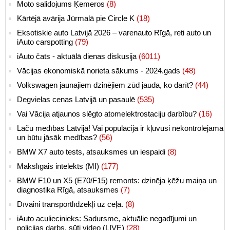
Moto salidojums Ķemeros
(8)
Kārtējā avārija Jūrmalā pie Circle K
(18)
Eksotiskie auto Latvijā 2026 – varenauto Rīgā, reti auto un
iAuto carspotting
(79)
iAuto čats - aktuālā dienas diskusija
(6011)
Vācijas ekonomiskā norieta sākums - 2024.gads
(48)
Volkswagen jaunajiem dzinējiem zūd jauda, ko darīt?
(44)
Degvielas cenas Latvijā un pasaulē
(535)
Vai Vācija atjaunos slēgto atomelektrostaciju darbību?
(16)
Lāču medības Latvijā! Vai populācija ir kļuvusi nekontrolējama
un būtu jāsāk medības?
(56)
BMW X7 auto tests, atsauksmes un iespaidi
(8)
Makslīgais intelekts (MI)
(177)
BMW F10 un X5 (E70/F15) remonts: dzinēja ķēžu maiņa un
diagnostika Rīgā, atsauksmes
(7)
Dīvaini transportlīdzekļi uz ceļa.
(8)
iAuto aculiecinieks: Sadursme, aktuālie negadījumi un
policijas darbs, sūti video (LIVE)
(28)