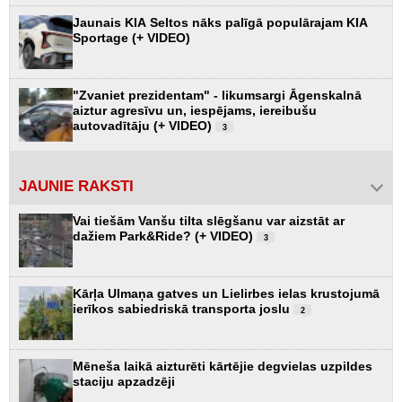
Jaunais KIA Seltos nāks palīgā populārajam KIA
Sportage (+ VIDEO)
"Zvaniet prezidentam" - likumsargi Āgenskalnā
aiztur agresīvu un, iespējams, iereibušu
autovadītāju (+ VIDEO)
3
JAUNIE RAKSTI
Vai tiešām Vanšu tilta slēgšanu var aizstāt ar
dažiem Park&Ride? (+ VIDEO)
3
Kārļa Ulmaņa gatves un Lielirbes ielas krustojumā
ierīkos sabiedriskā transporta joslu
2
Mēneša laikā aizturēti kārtējie degvielas uzpildes
staciju apzadzēji