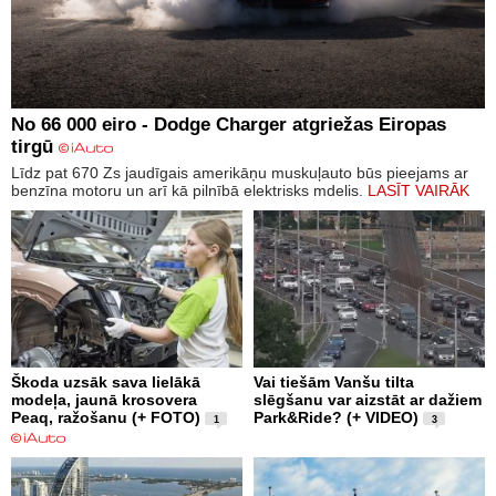
No 66 000 eiro - Dodge Charger atgriežas Eiropas
tirgū
Līdz pat 670 Zs jaudīgais amerikāņu muskuļauto būs pieejams ar
benzīna motoru un arī kā pilnībā elektrisks mdelis.
LASĪT VAIRĀK
Škoda uzsāk sava lielākā
Vai tiešām Vanšu tilta
modeļa, jaunā krosovera
slēgšanu var aizstāt ar dažiem
Peaq, ražošanu (+ FOTO)
Park&Ride? (+ VIDEO)
1
3