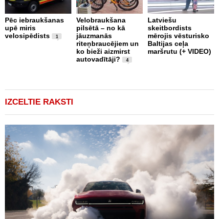
Pēc iebraukšanas
Velobraukšana
Latviešu
upē miris
pilsētā – no kā
skeitbordists
U
velosipēdists
jāuzmanās
mērojis vēsturisko
b
1
riteņbraucējiem un
Baltijas ceļa
g
ko bieži aizmirst
maršrutu (+ VIDEO)
b
autovadītāji?
m
4
(
IZCELTIE RAKSTI