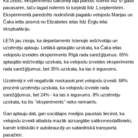
Kā ziņots, eksperimentu sākotnēji bija plānots īstenot līdz šī gada
pavasarim, taču tagad nolemts to turpināt līdz 1.septembrim.
Eksperimentā paredzēts nodrošināt pagaidu velojoslu Marijas un
Čaka ielās posmā no Elizabetes ielas līdz Ērgļu ielai
ekspluatāciju.
LETA jau ziņoja, ka departaments īstenojis iedzīvotāju un
uzņēmēju aptauju. Lielākā aptaujāto uzskata, ka Čaka ielas
velojoslu izveides eksperiments Rīgā rada sarežģījumus. 65%
aptaujāto iedzīvotāju uzskata, ka velojoslu izveides eksperiments
rada sarežģījumus, bet 35% uzskata, ka tas ir ieguvums.
Uzņēmēji ir vēl negatīvāk noskaņoti pret velojoslu izveidi. 68%
procenti uzņēmēju uzskata, ka velojoslu izveide rada
sarežģījumus, bet 24% - ka tas ir ieguvums. 8% uzņēmēju
uzskata, ka šis "eksperiments" neko nemainīs.
Gan aptauju dati, gan sociālajos medijos paustais liecinot, ka
velojoslu izveidi atbalsta mazāk aizsargātie satiksmesdalībnieki,
kamēr kritiskāki ir autobraucēji un sabiedriskā transporta
pasažieri.