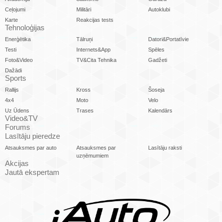
Ceļojumi
Militāri
Autoklubi
Karte
Reakcijas tests
Tehnoloģijas
Enerģētika
Tālruņi
Datori&Portatīvie
Testi
Internets&App
Spēles
Foto&Video
TV&Cita Tehnika
Gadžeti
Dažādi
Sports
Rallijs
Kross
Šoseja
4x4
Moto
Velo
Uz Ūdens
Trases
Kalendārs
Video&TV
Forums
Lasītāju pieredze
Atsauksmes par auto
Atsauksmes par
Lasītāju raksti
uzņēmumiem
Akcijas
Jautā ekspertam