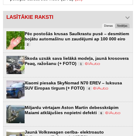
LASĪTĀKIE RAKSTI
Dienas
Nedēļas
Pēc postošās krusas Saulkrastu pusē – desmitiem
bojātu automašīnu un zaudējumi ap 100 000 eiro
2
Škoda uzsāk sava lielākā modeļa, jaunā krosovera
Peaq, ražošanu (+ FOTO)
1
Xiaomi piesaka SkyNomad N70 EREV – luksusa
SUV Eiropas tirgum (+ FOTO)
4
Miljardu vērtajam Aston Martin debesskrāpim
Maiami atklājušies nopietni defekti
6
Jaunā Volkswagen cerība- elektroauto