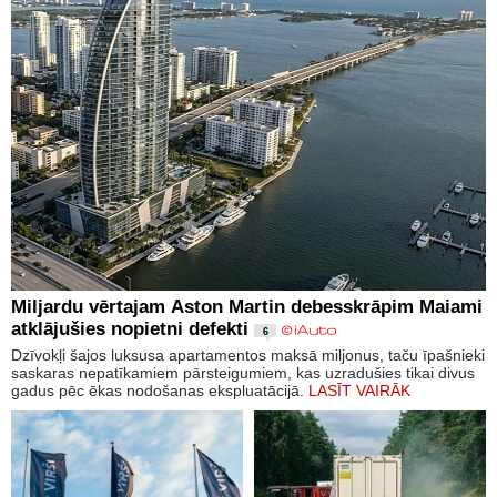
Miljardu vērtajam Aston Martin debesskrāpim Maiami
atklājušies nopietni defekti
6
Dzīvokļi šajos luksusa apartamentos maksā miljonus, taču īpašnieki
saskaras nepatīkamiem pārsteigumiem, kas uzradušies tikai divus
gadus pēc ēkas nodošanas ekspluatācijā.
LASĪT VAIRĀK