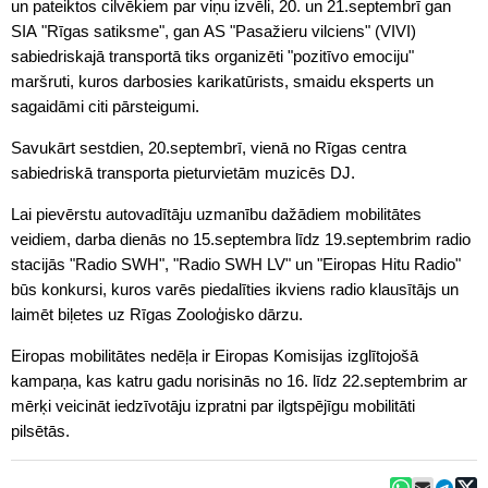
un pateiktos cilvēkiem par viņu izvēli, 20. un 21.septembrī gan
SIA "Rīgas satiksme", gan AS "Pasažieru vilciens" (VIVI)
sabiedriskajā transportā tiks organizēti "pozitīvo emociju"
maršruti, kuros darbosies karikatūrists, smaidu eksperts un
sagaidāmi citi pārsteigumi.
Savukārt sestdien, 20.septembrī, vienā no Rīgas centra
sabiedriskā transporta pieturvietām muzicēs DJ.
Lai pievērstu autovadītāju uzmanību dažādiem mobilitātes
veidiem, darba dienās no 15.septembra līdz 19.septembrim radio
stacijās "Radio SWH", "Radio SWH LV" un "Eiropas Hitu Radio"
būs konkursi, kuros varēs piedalīties ikviens radio klausītājs un
laimēt biļetes uz Rīgas Zooloģisko dārzu.
Eiropas mobilitātes nedēļa ir Eiropas Komisijas izglītojošā
kampaņa, kas katru gadu norisinās no 16. līdz 22.septembrim ar
mērķi veicināt iedzīvotāju izpratni par ilgtspējīgu mobilitāti
pilsētās.