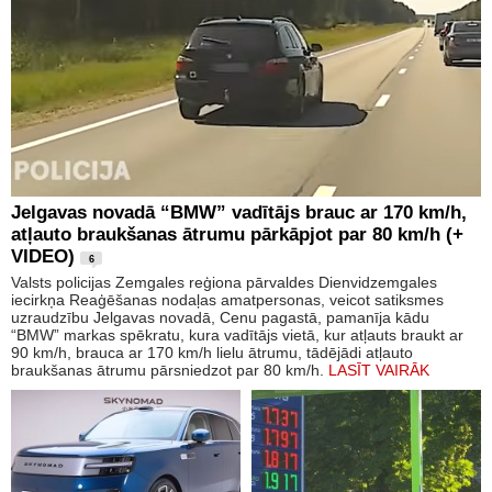
Jelgavas novadā “BMW” vadītājs brauc ar 170 km/h,
atļauto braukšanas ātrumu pārkāpjot par 80 km/h (+
VIDEO)
6
Valsts policijas Zemgales reģiona pārvaldes Dienvidzemgales
iecirkņa Reaģēšanas nodaļas amatpersonas, veicot satiksmes
uzraudzību Jelgavas novadā, Cenu pagastā, pamanīja kādu
“BMW” markas spēkratu, kura vadītājs vietā, kur atļauts braukt ar
90 km/h, brauca ar 170 km/h lielu ātrumu, tādējādi atļauto
braukšanas ātrumu pārsniedzot par 80 km/h.
LASĪT VAIRĀK