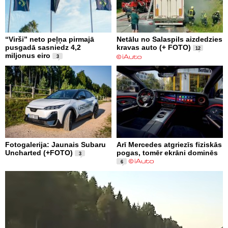
“Virši” neto peļņa pirmajā
Netālu no Salaspils aizdedzies
pusgadā sasniedz 4,2
kravas auto (+ FOTO)
12
miljonus eiro
3
Fotogalerija: Jaunais Subaru
Arī Mercedes atgriezīs fiziskās
Uncharted (+FOTO)
pogas, tomēr ekrāni dominēs
3
6