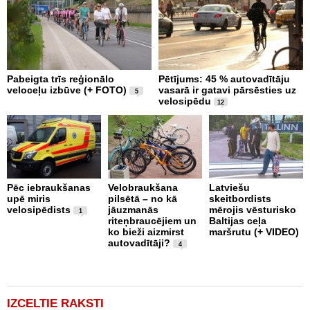
Pabeigta trīs reģionālo
Pētījums: 45 % autovadītāju
V
veloceļu izbūve (+ FOTO)
vasarā ir gatavi pārsēsties uz
i
5
velosipēdu
n
12
2
Pēc iebraukšanas
Velobraukšana
Latviešu
upē miris
pilsētā – no kā
skeitbordists
U
velosipēdists
jāuzmanās
mērojis vēsturisko
b
1
riteņbraucējiem un
Baltijas ceļa
g
ko bieži aizmirst
maršrutu (+ VIDEO)
b
autovadītāji?
m
4
(
IZCELTIE RAKSTI