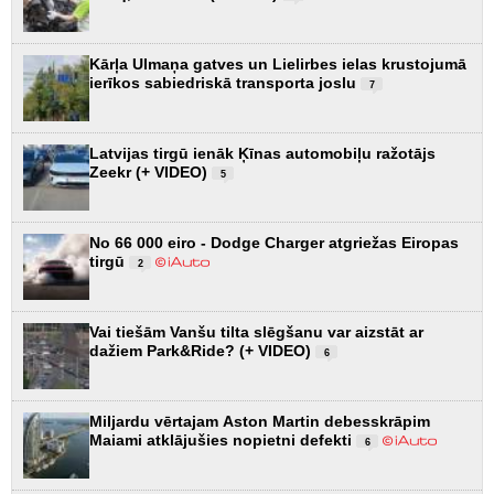
Kārļa Ulmaņa gatves un Lielirbes ielas krustojumā
ierīkos sabiedriskā transporta joslu
7
Latvijas tirgū ienāk Ķīnas automobiļu ražotājs
Zeekr (+ VIDEO)
5
No 66 000 eiro - Dodge Charger atgriežas Eiropas
tirgū
2
Vai tiešām Vanšu tilta slēgšanu var aizstāt ar
dažiem Park&Ride? (+ VIDEO)
6
Miljardu vērtajam Aston Martin debesskrāpim
Maiami atklājušies nopietni defekti
6