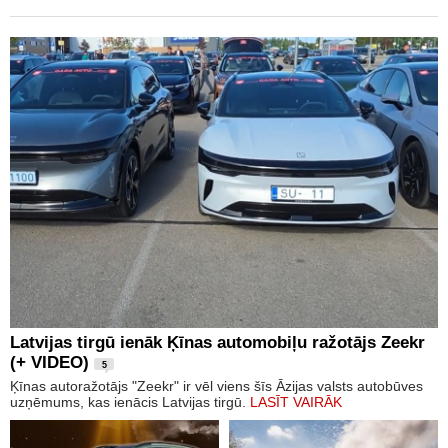
Latvijas tirgū ienāk Ķīnas automobiļu ražotājs Zeekr
(+ VIDEO)
5
Ķīnas autoražotājs "Zeekr" ir vēl viens šīs Āzijas valsts autobūves
uzņēmums, kas ienācis Latvijas tirgū.
LASĪT VAIRĀK