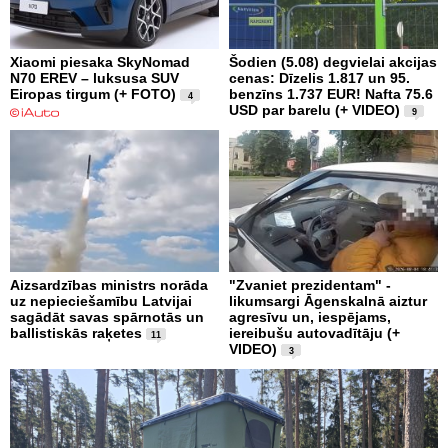
Xiaomi piesaka SkyNomad
Šodien (5.08) degvielai akcijas
N70 EREV – luksusa SUV
cenas: Dīzelis 1.817 un 95.
Eiropas tirgum (+ FOTO)
benzīns 1.737 EUR! Nafta 75.6
4
USD par barelu (+ VIDEO)
9
Aizsardzības ministrs norāda
"Zvaniet prezidentam" -
uz nepieciešamību Latvijai
likumsargi Āgenskalnā aiztur
sagādāt savas spārnotās un
agresīvu un, iespējams,
ballistiskās raķetes
iereibušu autovadītāju (+
11
VIDEO)
3