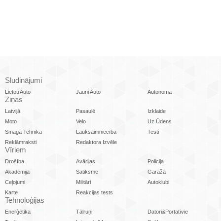
Sludinājumi
Lietoti Auto
Jauni Auto
Autonoma
Ziņas
Latvijā
Pasaulē
Izklaide
Moto
Velo
Uz Ūdens
Smagā Tehnika
Lauksaimniecība
Testi
Reklāmraksti
Redaktora Izvēle
Vīriem
Drošība
Avārijas
Policija
Akadēmija
Satiksme
Garāžā
Ceļojumi
Militāri
Autoklubi
Karte
Reakcijas tests
Tehnoloģijas
Enerģētika
Tālruņi
Datori&Portatīvie