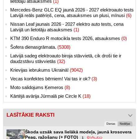
lietotāju atsauksmes
(1)
Mercedes-Benz GLC EQ jaunā 2026 - 2027 elektroauto tests
Latvijā reāls patēriņš, cena, atsauksmes un plusi, mīnusi
(6)
Nissan Leaf jaunais 2026 - 2027 elektro auto tests, cena
Latvijā un lietotāju atsauksmes
(1)
KTM 390 Enduro R motocikla tests 2026, atsauksmes
(0)
Šofera dienasgrāmata.
(5308)
Latvijā sadeg elektroauto biroja stāvvietā, cik droši tie ir
daudzstāvu stāvvietās
(32)
Krievijas iebrukums Ukrainā!
(9042)
Vecas konfektes bērniem! Vai tas ir ok?
(3)
Moto salidojums Ķemeros
(8)
Kārtējā avārija Jūrmalā pie Circle K
(18)
LASĪTĀKIE RAKSTI
Dienas
Nedēļas
Škoda uzsāk sava lielākā modeļa, jaunā krosovera
Peaq, ražošanu (+ FOTO)
1