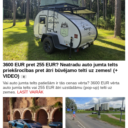
3600 EUR pret 255 EUR? Neatradu auto jumta telts
priekšrocības pret ātri būvējamo telti uz zemes! (+
VIDEO)
8
Vai auto jumta telts patiešām ir tās cenas vērta? 3600 EUR vērta
auto jumta telts vai 255 EUR ātri uzstādāmu (pop-up) telti uz
zemes.
LASĪT VAIRĀK