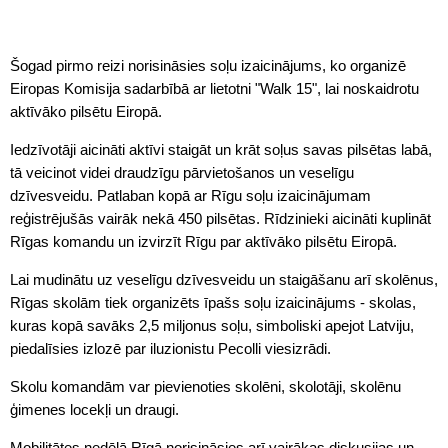
Šogad pirmo reizi norisināsies soļu izaicinājums, ko organizē
Eiropas Komisija sadarbībā ar lietotni "Walk 15", lai noskaidrotu
aktīvāko pilsētu Eiropā.
Iedzīvotāji aicināti aktīvi staigāt un krāt soļus savas pilsētas labā,
tā veicinot videi draudzīgu pārvietošanos un veselīgu
dzīvesveidu. Patlaban kopā ar Rīgu soļu izaicinājumam
reģistrējušās vairāk nekā 450 pilsētas. Rīdzinieki aicināti kuplināt
Rīgas komandu un izvirzīt Rīgu par aktīvāko pilsētu Eiropā.
Lai mudinātu uz veselīgu dzīvesveidu un staigāšanu arī skolēnus,
Rīgas skolām tiek organizēts īpašs soļu izaicinājums - skolas,
kuras kopā savāks 2,5 miljonus soļu, simboliski apejot Latviju,
piedalīsies izlozē par iluzionistu Pecolli viesizrādi.
Skolu komandām var pievienoties skolēni, skolotāji, skolēnu
ģimenes locekļi un draugi.
Mobilitātes nedēļā Rīgā norisināsies arī vairākas diskusijas un