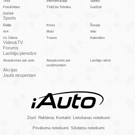
Testi
Internets&App
Spēles
Foto&Video
TV&Cita Tehnika
Gadžeti
Dažādi
Sports
Rallijs
Kross
Šoseja
4x4
Moto
Velo
Uz Ūdens
Trases
Kalendārs
Video&TV
Forums
Lasītāju pieredze
Atsauksmes par auto
Atsauksmes par
Lasītāju raksti
uzņēmumiem
Akcijas
Jautā ekspertam
Ziņo!
Reklāma
Kontakti
Lietošanas noteikumi
Privātuma noteikumi
Sīkdatņu noteikumi