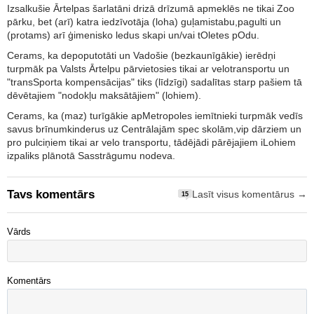
Izsalkušie Ārtelpas šarlatāni drizā drīzumā apmeklēs ne tikai Zoo
pārku, bet (arī) katra iedzīvotāja (loha) guļamistabu,pagulti un
(protams) arī ģimenisko ledus skapi un/vai tOletes pOdu.
Cerams, ka depoputotāti un Vadošie (bezkaunīgākie) ierēdņi
turpmāk pa Valsts Ārtelpu pārvietosies tikai ar velotransportu un
"transSporta kompensācijas" tiks (līdzīgi) sadalītas starp pašiem tā
dēvētajiem "nodokļu maksātājiem" (lohiem).
Cerams, ka (maz) turīgākie apMetropoles iemītnieki turpmāk vedīs
savus brīnumkinderus uz Centrālajām spec skolām,vip dārziem un
pro pulciņiem tikai ar velo transportu, tādējādi pārējajiem iLohiem
izpaliks plānotā Sasstrāgumu nodeva.
Tavs komentārs
Lasīt visus komentārus →
15
Vārds
Komentārs