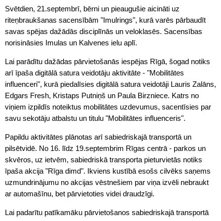
Svētdien, 21.septembrī, bērni un pieaugušie aicināti uz
riteņbraukšanas sacensībām "Imulrings", kurā varēs pārbaudīt
savas spējas dažādās disciplīnās un veloklasēs. Sacensības
norisināsies Imulas un Kalvenes ielu aplī.
Lai parādītu dažādas pārvietošanās iespējas Rīgā, šogad notiks
arī īpaša digitālā satura veidotāju aktivitāte - "Mobilitātes
influenceri", kurā piedalīsies digitālā satura veidotāji Lauris Zalāns,
Edgars Fresh, Kristaps Putniņš un Paula Birzniece. Katrs no
viņiem izpildīs noteiktus mobilitātes uzdevumus, sacentīsies par
savu sekotāju atbalstu un titulu "Mobilitātes influenceris".
Papildu aktivitātes plānotas arī sabiedriskajā transportā un
pilsētvidē. No 16. līdz 19.septembrim Rīgas centrā - parkos un
skvēros, uz ietvēm, sabiedriskā transporta pieturvietās notiks
īpaša akcija "Rīga dimd". Ikviens kustībā esošs cilvēks saņems
uzmundrinājumu no akcijas vēstnešiem par viņa izvēli nebraukt
ar automašīnu, bet pārvietoties videi draudzīgi.
Lai padarītu patīkamāku pārvietošanos sabiedriskajā transportā