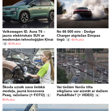
Volkswagen ID. Aura T6 –
No 66 000 eiro - Dodge
jauns elektriskais SUV ar
Charger atgriežas Eiropas
modernām tehnoloģijām Ķīnai
tirgū
2
2
Škoda uzsāk sava lielākā
Vai tiešām Vanšu tilta
modeļa, jaunā krosovera
slēgšanu var aizstāt ar dažiem
Peaq, ražošanu (+ FOTO)
Park&Ride? (+ VIDEO)
1
6