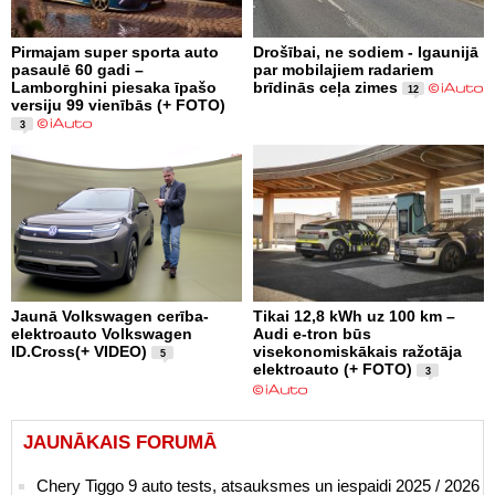
Pirmajam super sporta auto
Drošībai, ne sodiem - Igaunijā
pasaulē 60 gadi –
par mobilajiem radariem
Lamborghini piesaka īpašo
brīdinās ceļa zimes
12
versiju 99 vienībās (+ FOTO)
3
Jaunā Volkswagen cerība-
Tikai 12,8 kWh uz 100 km –
elektroauto Volkswagen
Audi e-tron būs
ID.Cross(+ VIDEO)
visekonomiskākais ražotāja
5
elektroauto (+ FOTO)
3
JAUNĀKAIS FORUMĀ
Chery Tiggo 9 auto tests, atsauksmes un iespaidi 2025 / 2026