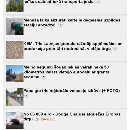
ierīkos sabiedriskā transporta joslu
7
Mēneša laikā aizturēti kārtējie degvielas uzpildes
staciju apzadzēji
1
KEM: Trīs Latvijas granulu ražotāji apņēmušies ar
produkciju prioritāri nodrošināt vietējo tirgu
1
Melno segumu šogad ieklās vairāk nekā 50
kilometros valsts vietējo autoceļu ar grants
segumu
5
Pabeigta trīs reģionālo veloceļu izbūve (+ FOTO)
5
No 66 000 eiro - Dodge Charger atgriežas Eiropas
tirgū
2