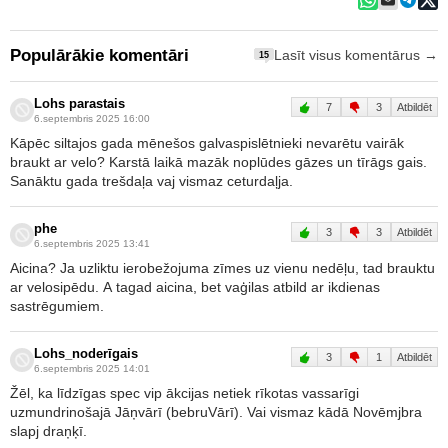
Populārākie komentāri
Lasīt visus komentārus →
15
Lohs parastais
7
3
Atbildēt
6.septembris 2025 16:00
Kāpēc siltajos gada mēnešos galvaspislētnieki nevarētu vairāk
braukt ar velo? Karstā laikā mazāk noplūdes gāzes un tīrāgs gais.
Sanāktu gada trešdaļa vaj vismaz ceturdaļja.
phe
3
3
Atbildēt
6.septembris 2025 13:41
Aicina? Ja uzliktu ierobežojuma zīmes uz vienu nedēļu, tad brauktu
ar velosipēdu. A tagad aicina, bet vaģilas atbild ar ikdienas
sastrēgumiem.
Lohs_noderīgais
3
1
Atbildēt
6.septembris 2025 14:01
Žēl, ka līdzīgas spec vip ākcijas netiek rīkotas vassarīgi
uzmundrinošajā Jāņvārī (bebruVārī). Vai vismaz kādā Novēmjbra
slapj draņķī.