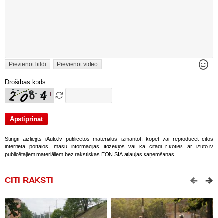
Pievienot bildi
Pievienot video
Drošības kods
Stingri aizliegts iAuto.lv publicētos materiālus izmantot, kopēt vai reproducēt citos
interneta portālos, masu informācijas līdzekļos vai kā citādi rīkoties ar iAuto.lv
publicētajiem materiāliem bez rakstiskas EON SIA atļaujas saņemšanas.
CITI RAKSTI