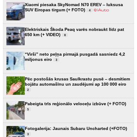
Xiaomi piesaka SkyNomad N70 EREV – luksusa
SUV Eiropas tirgum (+ FOTO)
4
Elektriskais Škoda Peaq varēs nobraukt līdz pat
650 km (+ VIDEO)
8
“Virši” neto peļņa pirmajā pusgadā sasniedz 4,2
miljonus eiro
3
Pēc postošās krusas Saulkrastu pusē – desmitiem
bojātu automašīnu un zaudējumi ap 100 000 eiro
2
Pabeigta trīs reģionālo veloceļu izbūve (+ FOTO)
5
Fotogalerija: Jaunais Subaru Uncharted (+FOTO)
3