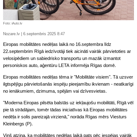
Foto: iAuto.lv
Nozare.lv | 6.septembris 2025 8:47
Eiropas mobilitātes nedēļas laikā no 16.septembra līdz
22.septembrim Rīgā iedzīvotāji tiek aicināti vairāk pārvietoties ar
velosipēdiem un sabiedrisko transportu un mazāk izmantot
personiskos auto, aģentūru LETA informēja Rīgas domē.
Eiropas mobilitātes nedēļas tēma ir "Mobilitāte visiem". Tā uzsver
ilgtspējīgu pārvietošanās iespēju pieejamību ikvienam - neatkarīgi
no ienākumiem, dzimuma, spējām vai dzīvesvietas.
"Moderna Eiropas pilsēta balstās uz iekļaujošu mobilitāti, Rīgā vēl
pie tā strādājam, tomēr tādas iniciatīvas kā Eiropas mobilitātes
nedēļa ir solis pareizajā virzienā," norāda Rīgas mērs Viesturs
Kleinbergs (P).
Viņš atzina, ka mobilitātes nedēļas laikā pats pēc iespējas vairāk