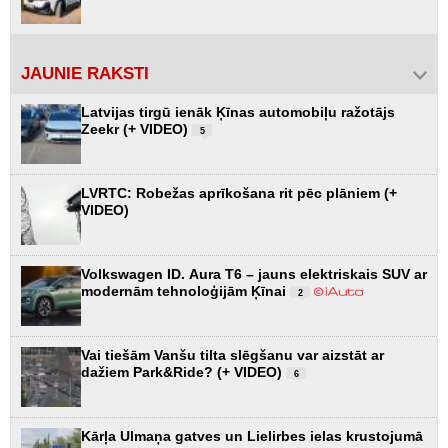
JAUNIE RAKSTI
Latvijas tirgū ienāk Ķīnas automobiļu ražotājs
Zeekr (+ VIDEO)
5
LVRTC: Robežas aprīkošana rit pēc plāniem (+
VIDEO)
Volkswagen ID. Aura T6 – jauns elektriskais SUV ar
modernām tehnoloģijām Ķīnai
2
Vai tiešām Vanšu tilta slēgšanu var aizstāt ar
dažiem Park&Ride? (+ VIDEO)
6
Kārļa Ulmaņa gatves un Lielirbes ielas krustojumā