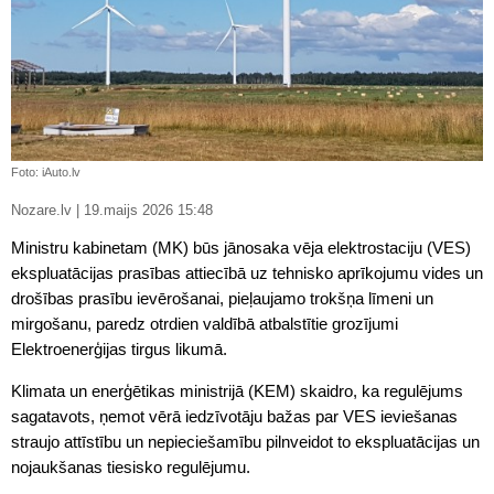
Foto: iAuto.lv
Nozare.lv | 19.maijs 2026 15:48
Ministru kabinetam (MK) būs jānosaka vēja elektrostaciju (VES)
ekspluatācijas prasības attiecībā uz tehnisko aprīkojumu vides un
drošības prasību ievērošanai, pieļaujamo trokšņa līmeni un
mirgošanu, paredz otrdien valdībā atbalstītie grozījumi
Elektroenerģijas tirgus likumā.
Klimata un enerģētikas ministrijā (KEM) skaidro, ka regulējums
sagatavots, ņemot vērā iedzīvotāju bažas par VES ieviešanas
straujo attīstību un nepieciešamību pilnveidot to ekspluatācijas un
nojaukšanas tiesisko regulējumu.