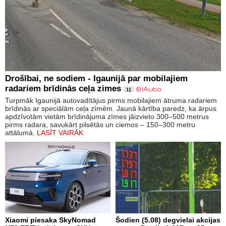
Drošībai, ne sodiem - Igaunijā par mobilajiem
radariem brīdinās ceļa zimes
11
Turpmāk Igaunijā autovadītājus pirms mobilajiem ātruma radariem
brīdinās ar speciālām ceļa zīmēm. Jaunā kārtība paredz, ka ārpus
apdzīvotām vietām brīdinājuma zīmes jāizvieto 300–500 metrus
pirms radara, savukārt pilsētās un ciemos – 150–300 metru
attālumā.
LASĪT VAIRĀK
Xiaomi piesaka SkyNomad
Šodien (5.08) degvielai akcijas