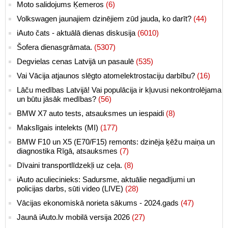
Moto salidojums Ķemeros
(6)
Volkswagen jaunajiem dzinējiem zūd jauda, ko darīt?
(44)
iAuto čats - aktuālā dienas diskusija
(6010)
Šofera dienasgrāmata.
(5307)
Degvielas cenas Latvijā un pasaulē
(535)
Vai Vācija atjaunos slēgto atomelektrostaciju darbību?
(16)
Lāču medības Latvijā! Vai populācija ir kļuvusi nekontrolējama
un būtu jāsāk medības?
(56)
BMW X7 auto tests, atsauksmes un iespaidi
(8)
Makslīgais intelekts (MI)
(177)
BMW F10 un X5 (E70/F15) remonts: dzinēja ķēžu maiņa un
diagnostika Rīgā, atsauksmes
(7)
Dīvaini transportlīdzekļi uz ceļa.
(8)
iAuto aculiecinieks: Sadursme, aktuālie negadījumi un
policijas darbs, sūti video (LIVE)
(28)
Vācijas ekonomiskā norieta sākums - 2024.gads
(47)
Jaunā iAuto.lv mobilā versija 2026
(27)