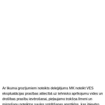
Ar likuma grozījumiem noteikts deleģējums MK noteikt VES
ekspluatācijas prasības attiecībā uz tehnisko aprīkojumu vides un
drošības prasību ievērošanai, pieļaujamo trokšņa līmeni un
mirgošanu noteiktos saules spīdēšanas apstākļos, kas jāievēro