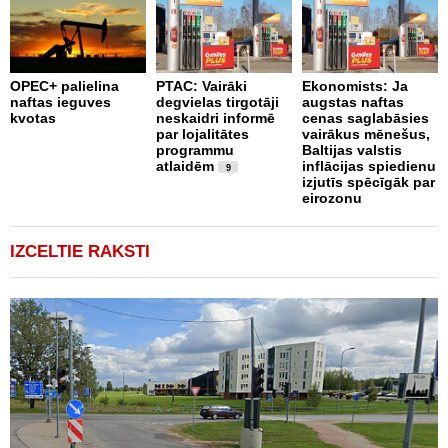
P
OPEC+ palielina
PTAC: Vairāki
Ekonomists: Ja
n
naftas ieguves
degvielas tirgotāji
augstas naftas
a
kvotas
neskaidri informē
cenas saglabāsies
par lojalitātes
vairākus mēnešus,
programmu
Baltijas valstis
atlaidēm
inflācijas spiedienu
9
izjutīs spēcīgāk par
eirozonu
IZCELTIE RAKSTI