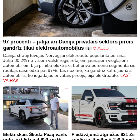
97 procenti – jūlijā arī Dānijā privātais sektors pircis
gandrīz tikai elektroautomobiļus
1
Dānija strauji tuvojas Norvēģijai elektroauto popularitātes ziņā.
Jūlijā 80,2% no visiem valstī reģistrētajiem jaunajiem vieglajiem
automobiļiem bija pilnībā elektriski, bet privātpersonu segmentā šis
rādītājs sasniedza pat 97%. Tas nozīmē, ka gandrīz katrs jaunais
automobilis, ko iegādājās privātais pircējs, bija elektroauto.
LASĪT
VAIRĀK
Elektriskais Škoda Peaq varēs
Piedāvājumā atgriežas 821 Zs
nobraukt līdz pat 650 km (+
jaudīgais Shelby F-150 Super