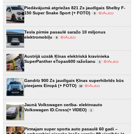
Piedāvājumā atgriežas 821 Zs jaudīgais Shelby F-
150 Super Snake Sport (+ FOTO)
9
Tesla pirmie pasaulē saražo 10 miljonus
elektromobiļu
9
Austrijā uzsāk Ķīnas elektriskā kravinieka
SuperPanther eTopas600 ražošanu
1
Gandrīz 900 Zs jaudīgais Ķīnas superhibrīds būs
pieejams Eiropā (+ FOTO)
10
Jaunā Volkswagen cerība- elektroauto
Volkswagen ID.Cross(+ VIDEO)
1
Pirmajam super sporta auto pasaulē 60 gadi –
Lamborghini piesaka īpašo versiju 99 vienībās (+