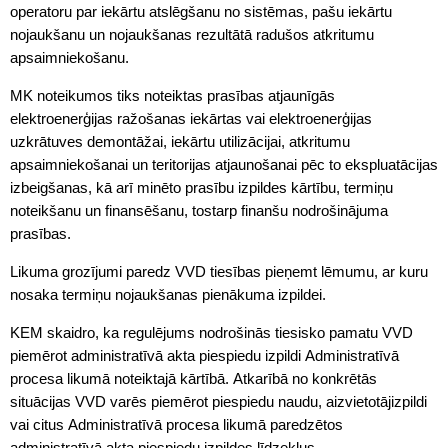
operatoru par iekārtu atslēgšanu no sistēmas, pašu iekārtu
nojaukšanu un nojaukšanas rezultātā radušos atkritumu
apsaimniekošanu.
MK noteikumos tiks noteiktas prasības atjaunīgās
elektroenerģijas ražošanas iekārtas vai elektroenerģijas
uzkrātuves demontāžai, iekārtu utilizācijai, atkritumu
apsaimniekošanai un teritorijas atjaunošanai pēc to ekspluatācijas
izbeigšanas, kā arī minēto prasību izpildes kārtību, termiņu
noteikšanu un finansēšanu, tostarp finanšu nodrošinājuma
prasības.
Likuma grozījumi paredz VVD tiesības pieņemt lēmumu, ar kuru
nosaka termiņu nojaukšanas pienākuma izpildei.
KEM skaidro, ka regulējums nodrošinās tiesisko pamatu VVD
piemērot administratīvā akta piespiedu izpildi Administratīvā
procesa likumā noteiktajā kārtībā. Atkarībā no konkrētās
situācijas VVD varēs piemērot piespiedu naudu, aizvietotājizpildi
vai citus Administratīvā procesa likumā paredzētos
administratīvā akta piespiedu izpildes līdzekļus.