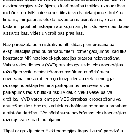
elektroenerģijas ražotājiem, kā arī prasību izpildes uzraudzības
mehānismu. MK noteikumos tiks ietverts pieļaujamais trokšņa
līmenis, mirgošanas efekta novēršanas pienākums, kā arī tas
kādam ir jābūt tehniskajam aprīkojumam, lai tiktu ievērotas dabas
aizsardzības, vides un drošības prasības.
Nav paredzēta administratīvās atbildības piemērošana par
ekspluatācijas prasību pārkāpumiem, tomēr gadījumos, kad tiks
konstatēta MK noteikto ekspluatācijas prasību neievērošana,
Valsts vides dienests (VVD) būs tiesīgs uzdot elektroenerģijas
ražotājam veikt nepieciešamos pasākumus pārkāpumu
novēršanai, nosakot termiņu to izpildei. Ja elektroenerģijas
ražotājs noteiktajā termiņā pārkāpumus nenovērsīs vai
pārkāpums radīs būtisku risku videi, cilvēku veselībai vai
drošībai, VVD varēs lemt par VES darbības ierobežošanu vai
apturēšanu līdz brīdim, kad tiek nodrošināta normatīvu prasībām
atbilstoša darbība. Pēc pārkāpumu novēršanas elektroenerģijas
ražotājs varēs darbību atjaunot.
Tāpat ar grozījumiem Elektroenerģijas tirgus likumā paredzēta