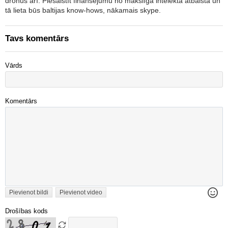
dronus arī. Piesaistīt finansējumu no mākslīgā intelekta atbalsta un
tā lieta būs baltijas know-hows, nākamais skype.
Tavs komentārs
Vārds
Komentārs
Pievienot bildi
Pievienot video
Drošības kods