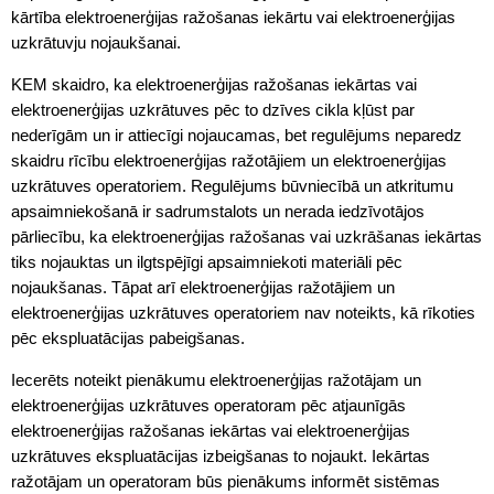
kārtība elektroenerģijas ražošanas iekārtu vai elektroenerģijas
uzkrātuvju nojaukšanai.
KEM skaidro, ka elektroenerģijas ražošanas iekārtas vai
elektroenerģijas uzkrātuves pēc to dzīves cikla kļūst par
nederīgām un ir attiecīgi nojaucamas, bet regulējums neparedz
skaidru rīcību elektroenerģijas ražotājiem un elektroenerģijas
uzkrātuves operatoriem. Regulējums būvniecībā un atkritumu
apsaimniekošanā ir sadrumstalots un nerada iedzīvotājos
pārliecību, ka elektroenerģijas ražošanas vai uzkrāšanas iekārtas
tiks nojauktas un ilgtspējīgi apsaimniekoti materiāli pēc
nojaukšanas. Tāpat arī elektroenerģijas ražotājiem un
elektroenerģijas uzkrātuves operatoriem nav noteikts, kā rīkoties
pēc ekspluatācijas pabeigšanas.
Iecerēts noteikt pienākumu elektroenerģijas ražotājam un
elektroenerģijas uzkrātuves operatoram pēc atjaunīgās
elektroenerģijas ražošanas iekārtas vai elektroenerģijas
uzkrātuves ekspluatācijas izbeigšanas to nojaukt. Iekārtas
ražotājam un operatoram būs pienākums informēt sistēmas