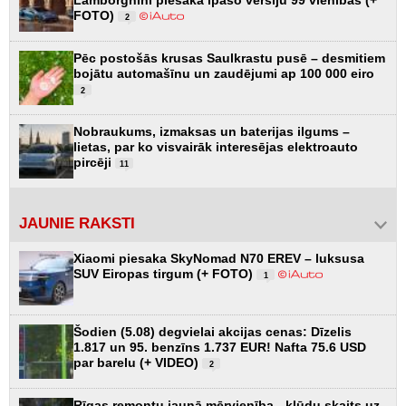
FOTO)
2
Pēc postošās krusas Saulkrastu pusē – desmitiem
bojātu automašīnu un zaudējumi ap 100 000 eiro
2
Nobraukums, izmaksas un baterijas ilgums –
lietas, par ko visvairāk interesējas elektroauto
pircēji
11
JAUNIE RAKSTI
Xiaomi piesaka SkyNomad N70 EREV – luksusa
SUV Eiropas tirgum (+ FOTO)
1
Šodien (5.08) degvielai akcijas cenas: Dīzelis
1.817 un 95. benzīns 1.737 EUR! Nafta 75.6 USD
par barelu (+ VIDEO)
2
Rīgas remontu jaunā mērvienība - kļūdu skaits uz