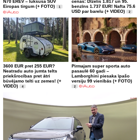
N70 EREV – luksusa SUV
cenas: Dīzelis 1.817 un 95.
Eiropas tirgum (+ FOTO)
benzīns 1.737 EUR! Nafta 75.6
1
USD par barelu (+ VIDEO)
2
3600 EUR pret 255 EUR?
Pirmajam super sporta auto
Neatradu auto jumta telts
pasaulē 60 gadi –
priekšrocības pret ātri
Lamborghini piesaka īpašo
būvējamo telti uz zemes! (+
versiju 99 vienībās (+ FOTO)
VIDEO)
4
2