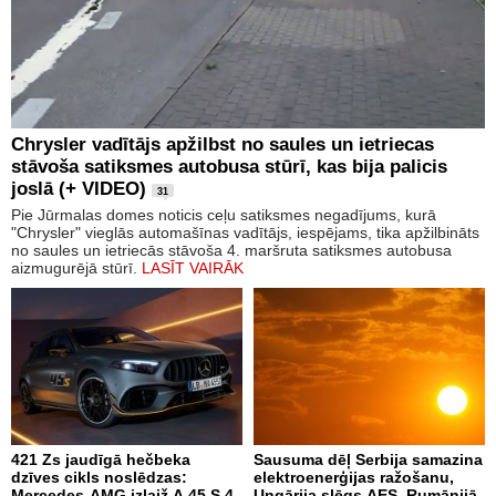
Chrysler vadītājs apžilbst no saules un ietriecas
stāvoša satiksmes autobusa stūrī, kas bija palicis
joslā (+ VIDEO)
31
Pie Jūrmalas domes noticis ceļu satiksmes negadījums, kurā
"Chrysler" vieglās automašīnas vadītājs, iespējams, tika apžilbināts
no saules un ietriecās stāvoša 4. maršruta satiksmes autobusa
aizmugurējā stūrī.
LASĪT VAIRĀK
421 Zs jaudīgā hečbeka
Sausuma dēļ Serbija samazina
dzīves cikls noslēdzas:
elektroenerģijas ražošanu,
Mercedes-AMG izlaiž A 45 S 4-
Ungārija slēgs AES, Rumānijā