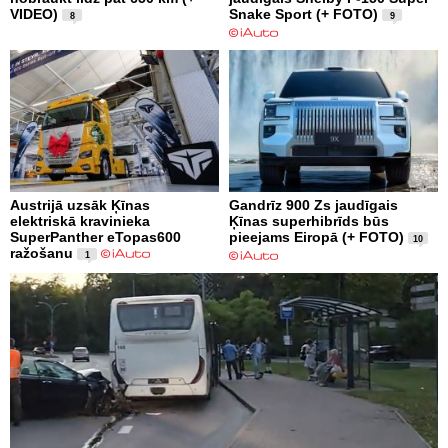
VIDEO)
Snake Sport (+ FOTO)
8
9
Austrijā uzsāk Ķīnas
Gandrīz 900 Zs jaudīgais
elektriskā kravinieka
Ķīnas superhibrīds būs
SuperPanther eTopas600
pieejams Eiropā (+ FOTO)
10
ražošanu
1