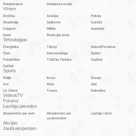
Reklāmraksti
Redaktora Izvēle
Vīriem
Drošība
Avārijas
Policija
Akadēmija
Satiksme
Garāžā
Ceļojumi
Militāri
Autoklubi
Karte
Reakcijas tests
Tehnoloģijas
Enerģētika
Tālruņi
Datori&Portatīvie
Testi
Internets&App
Spēles
Foto&Video
TV&Cita Tehnika
Gadžeti
Dažādi
Sports
Rallijs
Kross
Šoseja
4x4
Moto
Velo
Uz Ūdens
Trases
Kalendārs
Video&TV
Forums
Lasītāju pieredze
Atsauksmes par auto
Atsauksmes par
Lasītāju raksti
uzņēmumiem
Akcijas
Jautā ekspertam