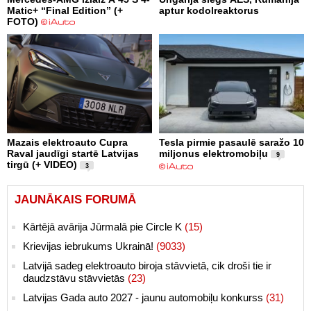
Matic+ “Final Edition” (+
aptur kodolreaktorus
FOTO)
Mazais elektroauto Cupra
Tesla pirmie pasaulē saražo 10
Raval jaudīgi startē Latvijas
miljonus elektromobiļu
9
tirgū (+ VIDEO)
3
JAUNĀKAIS FORUMĀ
Kārtējā avārija Jūrmalā pie Circle K
(15)
Krievijas iebrukums Ukrainā!
(9033)
Latvijā sadeg elektroauto biroja stāvvietā, cik droši tie ir
daudzstāvu stāvvietās
(23)
Latvijas Gada auto 2027 - jaunu automobiļu konkurss
(31)