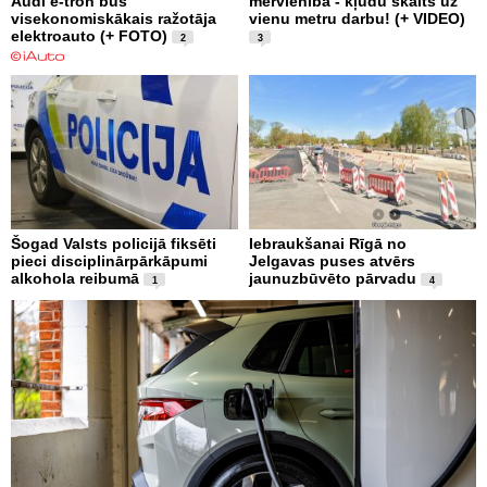
Audi e-tron būs
mērvienība - kļūdu skaits uz
visekonomiskākais ražotāja
vienu metru darbu! (+ VIDEO)
elektroauto (+ FOTO)
2
3
Šogad Valsts policijā fiksēti
Iebraukšanai Rīgā no
pieci disciplinārpārkāpumi
Jelgavas puses atvērs
alkohola reibumā
jaunuzbūvēto pārvadu
1
4