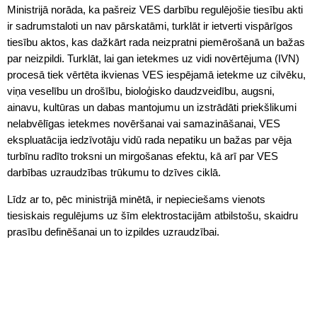
Ministrijā norāda, ka pašreiz VES darbību regulējošie tiesību akti
ir sadrumstaloti un nav pārskatāmi, turklāt ir ietverti vispārīgos
tiesību aktos, kas dažkārt rada neizpratni piemērošanā un bažas
par neizpildi. Turklāt, lai gan ietekmes uz vidi novērtējuma (IVN)
procesā tiek vērtēta ikvienas VES iespējamā ietekme uz cilvēku,
viņa veselību un drošību, bioloģisko daudzveidību, augsni,
ainavu, kultūras un dabas mantojumu un izstrādāti priekšlikumi
nelabvēlīgas ietekmes novēršanai vai samazināšanai, VES
ekspluatācija iedzīvotāju vidū rada nepatiku un bažas par vēja
turbīnu radīto troksni un mirgošanas efektu, kā arī par VES
darbības uzraudzības trūkumu to dzīves ciklā.
Līdz ar to, pēc ministrijā minētā, ir nepieciešams vienots
tiesiskais regulējums uz šīm elektrostacijām atbilstošu, skaidru
prasību definēšanai un to izpildes uzraudzībai.