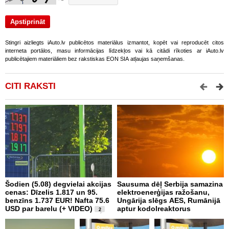
Stingri aizliegts iAuto.lv publicētos materiālus izmantot, kopēt vai reproducēt citos
interneta portālos, masu informācijas līdzekļos vai kā citādi rīkoties ar iAuto.lv
publicētajiem materiāliem bez rakstiskas EON SIA atļaujas saņemšanas.
CITI RAKSTI
Šodien (5.08) degvielai akcijas
Sausuma dēļ Serbija samazina
E
cenas: Dīzelis 1.817 un 95.
elektroenerģijas ražošanu,
p
benzīns 1.737 EUR! Nafta 75.6
Ungārija slēgs AES, Rumānijā
d
USD par barelu (+ VIDEO)
aptur kodolreaktorus
2