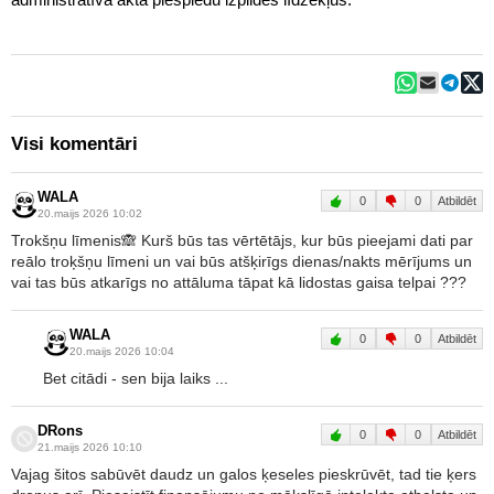
Visi komentāri
WALA
0
0
Atbildēt
20.maijs 2026 10:02
Trokšņu līmenis🙈 Kurš būs tas vērtētājs, kur būs pieejami dati par
reālo troķšņu līmeni un vai būs atšķirīgs dienas/nakts mērījums un
vai tas būs atkarīgs no attāluma tāpat kā lidostas gaisa telpai ???
WALA
0
0
Atbildēt
20.maijs 2026 10:04
Bet citādi - sen bija laiks ...
DRons
0
0
Atbildēt
21.maijs 2026 10:10
Vajag šitos sabūvēt daudz un galos ķeseles pieskrūvēt, tad tie ķers