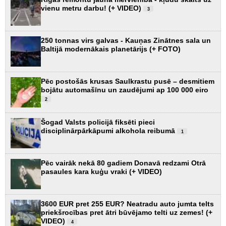
vienu metru darbu! (+ VIDEO)
3
250 tonnas virs galvas - Kauņas Zinātnes sala un
Baltijā modernākais planetārijs (+ FOTO)
Pēc postošās krusas Saulkrastu pusē – desmitiem
bojātu automašīnu un zaudējumi ap 100 000 eiro
2
Šogad Valsts policijā fiksēti pieci
disciplinārpārkāpumi alkohola reibumā
1
Pēc vairāk nekā 80 gadiem Donavā redzami Otrā
pasaules kara kuģu vraki (+ VIDEO)
3600 EUR pret 255 EUR? Neatradu auto jumta telts
priekšrocības pret ātri būvējamo telti uz zemes! (+
VIDEO)
4