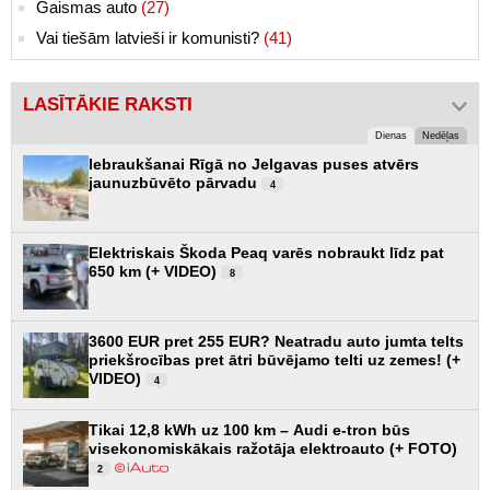
Gaismas auto
(27)
Vai tiešām latvieši ir komunisti?
(41)
LASĪTĀKIE RAKSTI
Dienas
Nedēļas
Iebraukšanai Rīgā no Jelgavas puses atvērs
jaunuzbūvēto pārvadu
4
Elektriskais Škoda Peaq varēs nobraukt līdz pat
650 km (+ VIDEO)
8
3600 EUR pret 255 EUR? Neatradu auto jumta telts
priekšrocības pret ātri būvējamo telti uz zemes! (+
VIDEO)
4
Tikai 12,8 kWh uz 100 km – Audi e-tron būs
visekonomiskākais ražotāja elektroauto (+ FOTO)
2