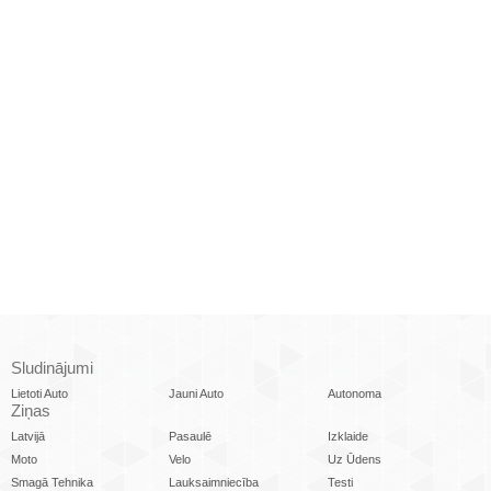
Sludinājumi
Lietoti Auto
Jauni Auto
Autonoma
Ziņas
Latvijā
Pasaulē
Izklaide
Moto
Velo
Uz Ūdens
Smagā Tehnika
Lauksaimniecība
Testi