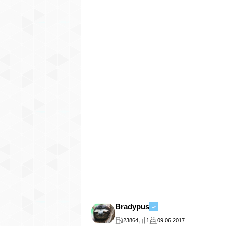
Bradypus
23864
1
09.06.2017