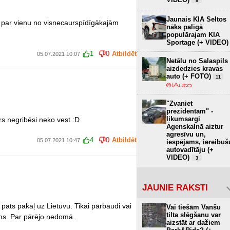
8
Jaunais KIA Seltos
a par vienu no visnecaurspīdīgākajām
nāks palīgā
populārajam KIA
Sportage (+ VIDEO)
1
0
Atbildēt
05.07.2021 10:07
Netālu no Salaspils
aizdedzies kravas
auto (+ FOTO)
11
"Zvaniet
prezidentam" -
likumsargi
s negribēsi neko vest :D
Āgenskalnā aiztur
agresīvu un,
4
0
Atbildēt
05.07.2021 10:47
iespējams, iereibuš
autovadītāju (+
VIDEO)
3
JAUNIE RAKSTI
pats pakaļ uz Lietuvu. Tikai pārbaudi vai
Vai tiešām Vanšu
tilta slēgšanu var
ums. Par pārējo nedomā.
aizstāt ar dažiem