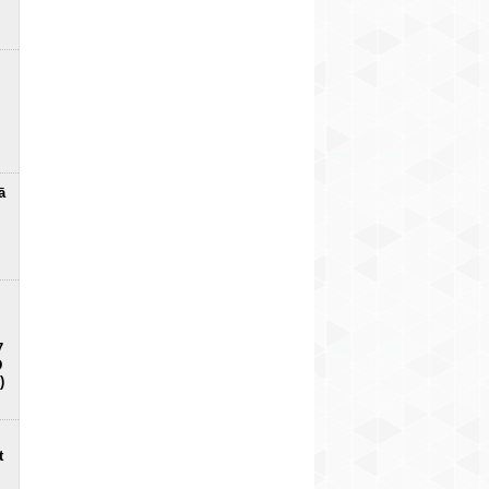
ā
7
D
)
t