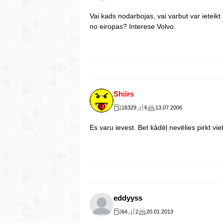
Vai kads nodarbojas, vai varbut var ieteik
no eiropas? Interese Volvo.
Shiirs
16329
6
13.07.2006
Es varu ievest. Bet kādēļ nevēlies pirkt vi
eddyyss
64
2
20.01.2013