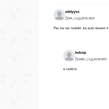
eddyyss
64
2
20.01.2013
Pec ka var noteikt ,ka auto tiesam ir 
ledzep
1062
1
16.03.2017
e.csdd.lv