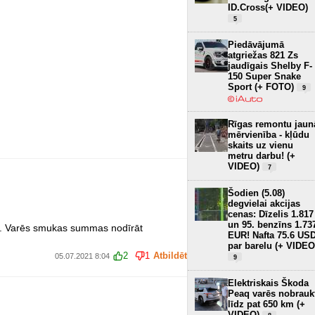
ID.Cross(+ VIDEO)
5
Piedāvājumā
atgriežas 821 Zs
jaudīgais Shelby F-
150 Super Snake
Sport (+ FOTO)
9
Rīgas remontu jaun
mērvienība - kļūdu
skaits uz vienu
metru darbu! (+
VIDEO)
7
Šodien (5.08)
degvielai akcijas
cenas: Dīzelis 1.817
un 95. benzīns 1.73
as. Varēs smukas summas nodīrāt
EUR! Nafta 75.6 US
par barelu (+ VIDEO
2
1
Atbildēt
05.07.2021 8:04
9
Elektriskais Škoda
Peaq varēs nobrauk
līdz pat 650 km (+
VIDEO)