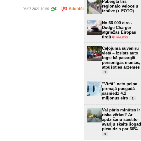
Pabeigta trīs
reģionālo veloceļu
0
3
Atbildēt
08.07.2021 10:50
izbūve (+ FOTO)
No 66 000 eiro -
Dodge Charger
atgriežas Eiropas
tirgū
Ceļojuma suvenīru
vietā – izsists auto
logs: kā pasargāt
personīgās mantas,
atpūšoties ārzemēs
1
“Virši” neto peļņa
pirmajā pusgadā
sasniedz 4,2
miljonus eiro
2
Vai pāris minūtes ir
riska vērtas? Ar
apdzīšanu saistīto
avāriju skaits šogad
pieaudzis par 66%
9