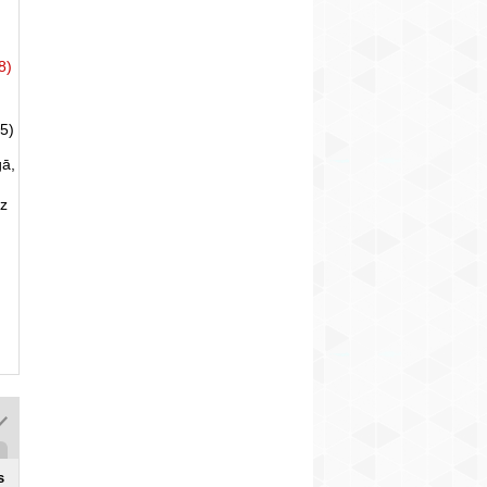
8)
5)
gā,
uz
s