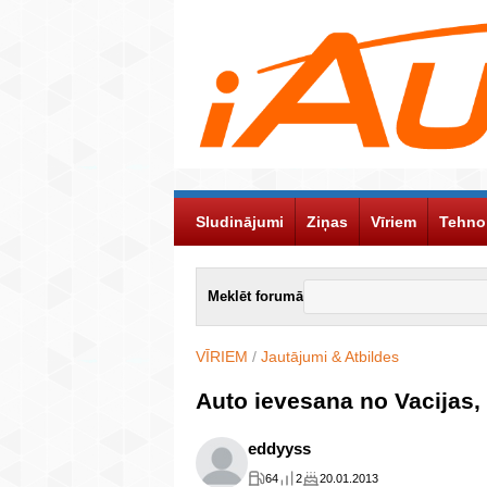
Sludinājumi
Ziņas
Vīriem
Tehno
Meklēt forumā
VĪRIEM
/
Jautājumi & Atbildes
Auto ievesana no Vacijas, 
eddyyss
64
2
20.01.2013