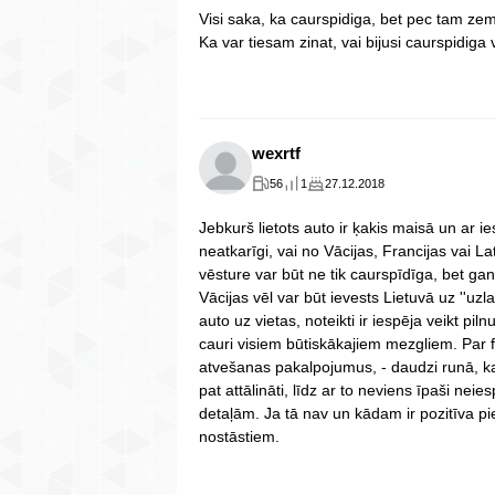
Visi saka, ka caurspidiga, bet pec tam zem
Ka var tiesam zinat, vai bijusi caurspidiga
wexrtf
56
1
27.12.2018
Jebkurš lietots auto ir ķakis maisā un a
neatkarīgi, vai no Vācijas, Francijas vai Lat
vēsture var būt ne tik caurspīdīga, bet gan 
Vācijas vēl var būt ievests Lietuvā uz ''uz
auto uz vietas, noteikti ir iespēja veikt pil
cauri visiem būtiskākajiem mezgliem. Par
atvešanas pakalpojumus, - daudzi runā, ka a
pat attālināti, līdz ar to neviens īpaši ne
detaļām. Ja tā nav un kādam ir pozitīva piere
nostāstiem.