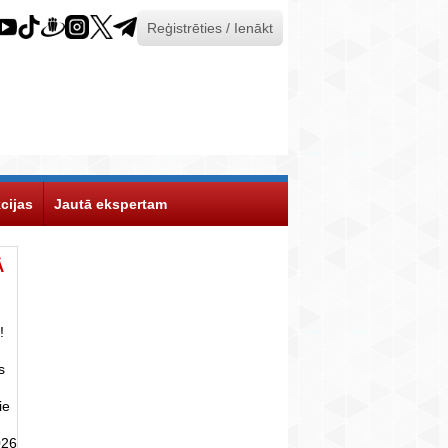
Reģistrēties / Ienākt
cijas
Jautā ekspertam
Ā
!
s
ie
026