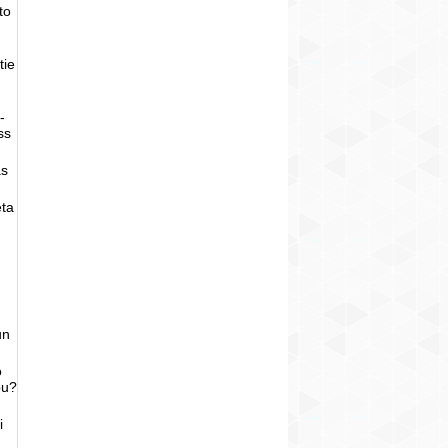
to
tie
-
ss
as
eta
un
o
bu?
i