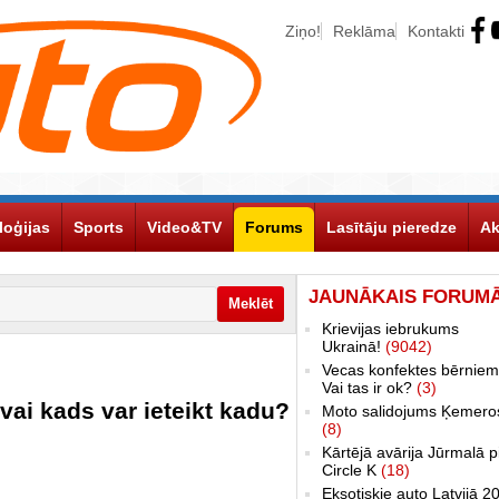
Ziņo!
Reklāma
Kontakti
loģijas
Sports
Video&TV
Forums
Lasītāju pieredze
Ak
JAUNĀKAIS FORUM
Krievijas iebrukums
Ukrainā!
(9042)
Vecas konfektes bērniem
Vai tas ir ok?
(3)
vai kads var ieteikt kadu?
Moto salidojums Ķemero
(8)
Kārtējā avārija Jūrmalā p
Circle K
(18)
Eksotiskie auto Latvijā 2