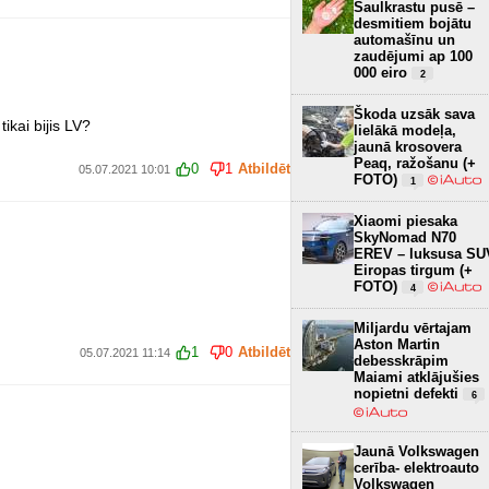
Saulkrastu pusē –
desmitiem bojātu
automašīnu un
zaudējumi ap 100
000 eiro
2
Škoda uzsāk sava
tikai bijis LV?
lielākā modeļa,
jaunā krosovera
Peaq, ražošanu (+
0
1
Atbildēt
05.07.2021 10:01
FOTO)
1
Xiaomi piesaka
SkyNomad N70
EREV – luksusa SU
Eiropas tirgum (+
FOTO)
4
Miljardu vērtajam
Aston Martin
1
0
Atbildēt
05.07.2021 11:14
debesskrāpim
Maiami atklājušies
nopietni defekti
6
Jaunā Volkswagen
cerība- elektroauto
Volkswagen