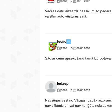
8788
7
18.10.2002
Vācijas datu aizsardzības likumi to padar
valstīm auto vēstures ziņā.
feciic
2796
5
09.05.2008
Sāc ar cenu apsekošanu tamā Europā-vair
ledzep
1062
1
16.03.2017
Nav jēgas vest no Vācijas. Labāk aizbrauc 
nav slīkonis un vai nav koriģēts nobrauk