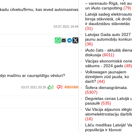
– varenauto Rīgā, reti au
un iAuto carspotting
(79)
t kadu cilveku/firmu, kas ieved automasinas
Latvijā sadeg elektroauto
biroja stāvvietā, cik droši 
ir daudzstāvu stāvvietās
03.07.2021 19:44
(31)
Latvijas Gada auto 2027 
jaunu automobiļu konkur
(36)
iAuto čats - aktuālā dien
diskusija
(6011)
Vācijas ekonomiskā nori
sākums - 2024.gads
(48)
Volkswagen jaunajiem
etējo mašīnu ar caurspīdīgu vēsturi?
dzinējiem zūd jauda, ko
darīt?
(44)
2
2
Atbildēt
Šofera dienasgrāmata.
03.07.2021 20:29
(5307)
Degvielas cenas Latvijā 
pasaulē
(535)
Vai Vācija atjaunos slēgt
atomelektrostaciju darbī
(16)
Lāču medības Latvijā! Va
populācija ir kļuvusi