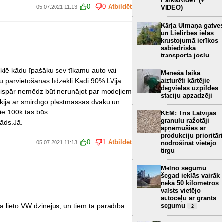
Park&Ride? (+
0
0
Atbildēt
05.07.2021 11:13
VIDEO)
Kārļa Ulmaņa gatve
un Lielirbes ielas
krustojumā ierīkos
sabiedriskā
transporta joslu
meklē kādu īpašāku sev tīkamu auto vai
Mēneša laikā
u pārvietošanās līdzekli.Kādi 90% LVijā
aizturēti kārtējie
degvielas uzpildes
u vispār nemēdz būt,nerunājot par modeļiem
staciju apzadzēji
i kija ar smirdīgo plastmassas dvaku un
ie 100k tas būs
KEM: Trīs Latvijas
granulu ražotāji
kāds.Jā.
apņēmušies ar
produkciju prioritār
0
1
Atbildēt
05.07.2021 11:13
nodrošināt vietējo
tirgu
Melno segumu
šogad ieklās vairāk
nekā 50 kilometros
valsts vietējo
autoceļu ar grants
da lieto VW dzinējus, un tiem tā parādība
segumu
2