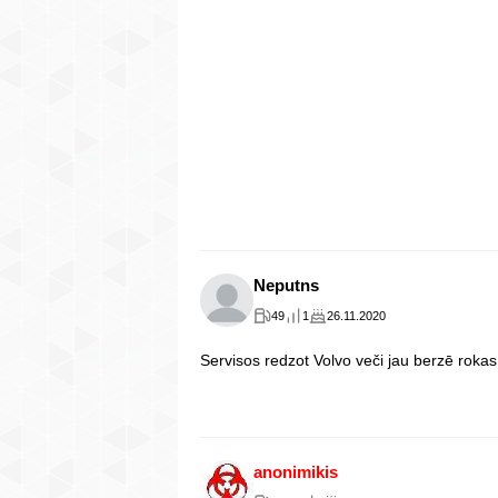
Neputns
49
1
26.11.2020
Servisos redzot Volvo veči jau berzē rok
anonimikis