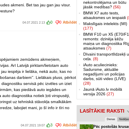
nekontrolējama un būtu
udes akmeni. Bet tas jau gan jau visur.
jāsāk medības?
(56)
 vesture?
BMW X7 auto tests,
atsauksmes un iespaidi
(
0
0
Atbildēt
04.07.2021 2:13
Makslīgais intelekts (MI)
(177)
BMW F10 un X5 (E70/F1
remonts: dzinēja ķēžu
maiņa un diagnostika Rī
atsauksmes
(7)
Dīvaini transportlīdzekļi 
ceļa.
(8)
r iespējamiem zemūdens akmeņiem,
iAuto aculiecinieks:
vijas. Arī Latvijā pirktam/lietotam auto
Sadursme, aktuālie
jau iespēja ir lielāka, nekā auto, kas no
negadījumi un policijas
labošanas darbiem''. Lielākais pluss, pērkot
darbs, sūti video (LIVE)
(28)
nu diagnostiku servisā pēc izvēles un iziet
Jaunā iAuto.lv mobilā
 firmām, kas piedāvā auto iegādes un
versija 2026
(27)
uto diagnostika notiek ļoti virspusēji,
iespringst uz tehniskā stāvokļa smalkākām
dze, labojiet mani, jo šī info ir tīri no
LASĪTĀKIE RAKSTI
Dienas
Nedēļas
3
0
Atbildēt
04.07.2021 19:07
Pēc postošās krusa