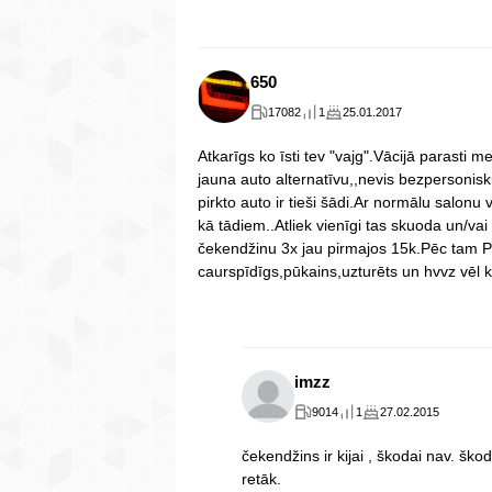
650
17082
1
25.01.2017
Atkarīgs ko īsti tev "vajg".Vācijā parasti 
jauna auto alternatīvu,,nevis bezpersonisk
pirkto auto ir tieši šādi.Ar normālu salon
kā tādiem..Atliek vienīgi tas skuoda un/va
čekendžinu 3x jau pirmajos 15k.Pēc tam P
caurspīdīgs,pūkains,uzturēts un hvvz vēl 
imzz
9014
1
27.02.2015
čekendžins ir kijai , škodai nav. ško
retāk.