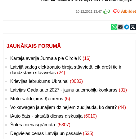
0
0
Atbildēt
10.12.2021 13:47
JAUNĀKAIS FORUMĀ
Kārtējā avārija Jūrmalā pie Circle K
(16)
Latvijā sadeg elektroauto biroja stāvvietā, cik droši tie ir
daudzstāvu stāvvietās
(24)
Krievijas iebrukums Ukrainā!
(9033)
Latvijas Gada auto 2027 - jaunu automobiļu konkurss
(31)
Moto salidojums Ķemeros
(6)
Volkswagen jaunajiem dzinējiem zūd jauda, ko darīt?
(44)
iAuto čats - aktuālā dienas diskusija
(6010)
Šofera dienasgrāmata.
(5307)
Degvielas cenas Latvijā un pasaulē
(535)