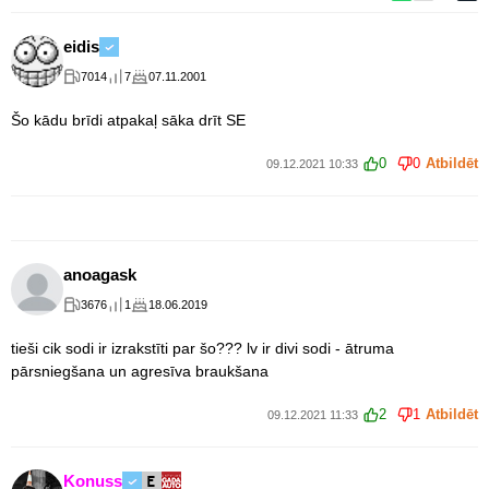
eidis
7014
7
07.11.2001
Šo kādu brīdi atpakaļ sāka drīt SE
0
0
Atbildēt
09.12.2021 10:33
anoagask
3676
1
18.06.2019
tieši cik sodi ir izrakstīti par šo??? lv ir divi sodi - ātruma
pārsniegšana un agresīva braukšana
2
1
Atbildēt
09.12.2021 11:33
Konuss