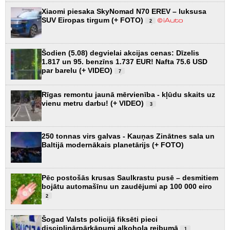
Xiaomi piesaka SkyNomad N70 EREV – luksusa
SUV Eiropas tirgum (+ FOTO)
2
Šodien (5.08) degvielai akcijas cenas: Dīzelis
1.817 un 95. benzīns 1.737 EUR! Nafta 75.6 USD
par barelu (+ VIDEO)
7
Rīgas remontu jaunā mērvienība - kļūdu skaits uz
vienu metru darbu! (+ VIDEO)
3
250 tonnas virs galvas - Kauņas Zinātnes sala un
Baltijā modernākais planetārijs (+ FOTO)
Pēc postošās krusas Saulkrastu pusē – desmitiem
bojātu automašīnu un zaudējumi ap 100 000 eiro
2
Šogad Valsts policijā fiksēti pieci
disciplinārpārkāpumi alkohola reibumā
1