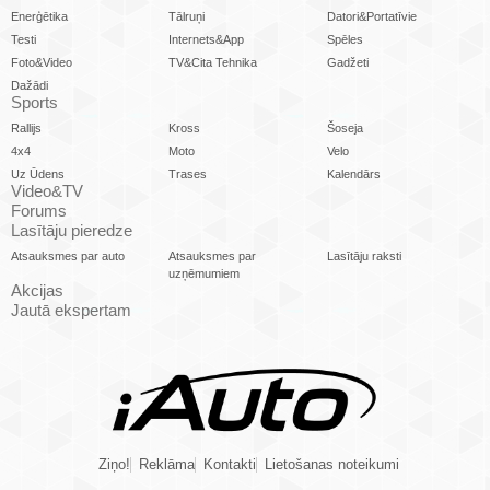
Enerģētika
Tālruņi
Datori&Portatīvie
Testi
Internets&App
Spēles
Foto&Video
TV&Cita Tehnika
Gadžeti
Dažādi
Sports
Rallijs
Kross
Šoseja
4x4
Moto
Velo
Uz Ūdens
Trases
Kalendārs
Video&TV
Forums
Lasītāju pieredze
Atsauksmes par auto
Atsauksmes par
Lasītāju raksti
uzņēmumiem
Akcijas
Jautā ekspertam
Ziņo!
Reklāma
Kontakti
Lietošanas noteikumi