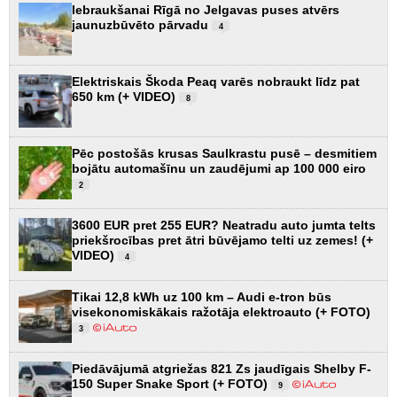
Iebraukšanai Rīgā no Jelgavas puses atvērs
jaunuzbūvēto pārvadu
4
Elektriskais Škoda Peaq varēs nobraukt līdz pat
650 km (+ VIDEO)
8
Pēc postošās krusas Saulkrastu pusē – desmitiem
bojātu automašīnu un zaudējumi ap 100 000 eiro
2
3600 EUR pret 255 EUR? Neatradu auto jumta telts
priekšrocības pret ātri būvējamo telti uz zemes! (+
VIDEO)
4
Tikai 12,8 kWh uz 100 km – Audi e-tron būs
visekonomiskākais ražotāja elektroauto (+ FOTO)
3
Piedāvājumā atgriežas 821 Zs jaudīgais Shelby F-
150 Super Snake Sport (+ FOTO)
9