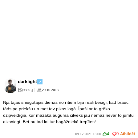
darklight
9365
1
29.10.2013
Njā tajās sniegotajās dienās no rītiem bija reāli besīgi, kad brauc
tāds pa priekšu un met tev pikas logā. Īpaši ar to grēko
džipveidīgie, kur mazāka auguma cilvēks jau nemaz nevar to jumtu
aizsniegt. Bet nu tad lai tur bagāžniekā trepītes!
4
0
Atbildēt
09.12.2021 13:00