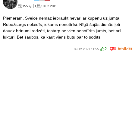
1553
1
10.02.2015
Piemēram, Šveicē nemaz iebraukt nevari ar kupenu uz jumta.
Robežsargs nelaidīs, iekams nenotīrīsi. Rīgā šajās dienās ļoti
daudz brīnumi redzēti, tostarp ne vien nenotīrīts jumts, bet arī
lukturi. Bet šaubos, ka kaut viens būtu par to sodīts.
2
0
Atbildēt
09.12.2021 11:55