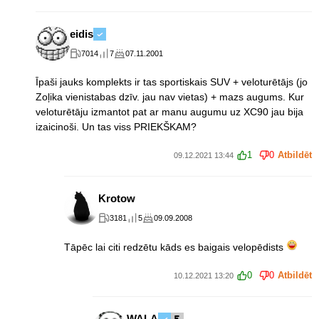
eidis
7014
7
07.11.2001
Īpaši jauks komplekts ir tas sportiskais SUV + veloturētājs (jo
Zoļika vienistabas dzīv. jau nav vietas) + mazs augums. Kur
veloturētāju izmantot pat ar manu augumu uz XC90 jau bija
izaicinoši. Un tas viss PRIEKŠKAM?
1
0
Atbildēt
09.12.2021 13:44
Krotow
3181
5
09.09.2008
Tāpēc lai citi redzētu kāds es baigais velopēdists
0
0
Atbildēt
10.12.2021 13:20
WALA