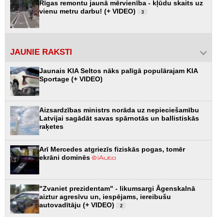
Rīgas remontu jaunā mērvienība - kļūdu skaits uz
vienu metru darbu! (+ VIDEO)
3
JAUNIE RAKSTI
Jaunais KIA Seltos nāks palīgā populārajam KIA
Sportage (+ VIDEO)
Aizsardzības ministrs norāda uz nepieciešamību
Latvijai sagādāt savas spārnotās un ballistiskās
raķetes
Arī Mercedes atgriezīs fiziskās pogas, tomēr
ekrāni dominēs
"Zvaniet prezidentam" - likumsargi Āgenskalnā
aiztur agresīvu un, iespējams, iereibušu
autovadītāju (+ VIDEO)
2