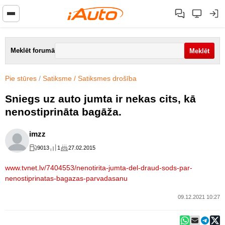
Meklēt forumā
Pie stūres
/
Satiksme / Satiksmes drošība
Sniegs uz auto jumta ir nekas cits, kā
nenostiprināta bagāža.
imzz
9013
1
27.02.2015
www.tvnet.lv/7404553/nenotirita-jumta-del-draud-sods-par-
nenostiprinatas-bagazas-parvadasanu
09.12.2021 10:27