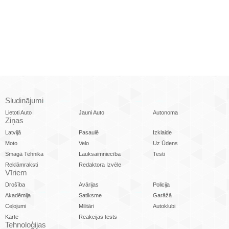
Sludinājumi
Lietoti Auto
Jauni Auto
Autonoma
Ziņas
Latvijā
Pasaulē
Izklaide
Moto
Velo
Uz Ūdens
Smagā Tehnika
Lauksaimniecība
Testi
Reklāmraksti
Redaktora Izvēle
Vīriem
Drošība
Avārijas
Policija
Akadēmija
Satiksme
Garāžā
Ceļojumi
Militāri
Autoklubi
Karte
Reakcijas tests
Tehnoloģijas