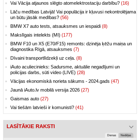
Vai Vācija atjaunos slēgto atomelektrostaciju darbību?
(16)
Lāču medības Latvijā! Vai populācija ir kļuvusi nekontrolējama
un būtu jāsāk medības?
(56)
BMW X7 auto tests, atsauksmes un iespaidi
(8)
Makslīgais intelekts (MI)
(177)
BMW F10 un X5 (E70/F15) remonts: dzinēja ķēžu maiņa un
diagnostika Rīgā, atsauksmes
(7)
Dīvaini transportlīdzekļi uz ceļa.
(8)
iAuto aculiecinieks: Sadursme, aktuālie negadījumi un
policijas darbs, sūti video (LIVE)
(28)
Vācijas ekonomiskā norieta sākums - 2024.gads
(47)
Jaunā iAuto.lv mobilā versija 2026
(27)
Gaismas auto
(27)
Vai tiešām latvieši ir komunisti?
(41)
LASĪTĀKIE RAKSTI
Dienas
Nedēļas