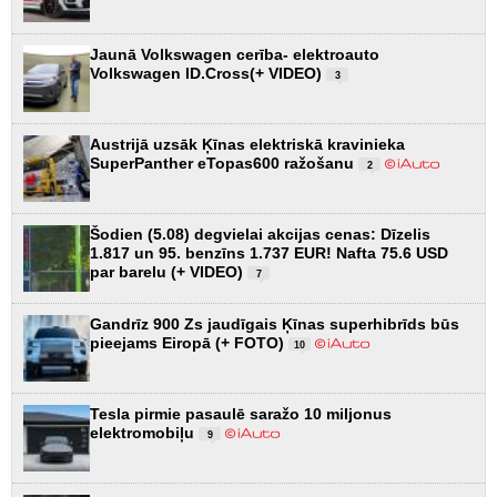
Jaunā Volkswagen cerība- elektroauto
Volkswagen ID.Cross(+ VIDEO)
3
Austrijā uzsāk Ķīnas elektriskā kravinieka
SuperPanther eTopas600 ražošanu
2
Šodien (5.08) degvielai akcijas cenas: Dīzelis
1.817 un 95. benzīns 1.737 EUR! Nafta 75.6 USD
par barelu (+ VIDEO)
7
Gandrīz 900 Zs jaudīgais Ķīnas superhibrīds būs
pieejams Eiropā (+ FOTO)
10
Tesla pirmie pasaulē saražo 10 miljonus
elektromobiļu
9