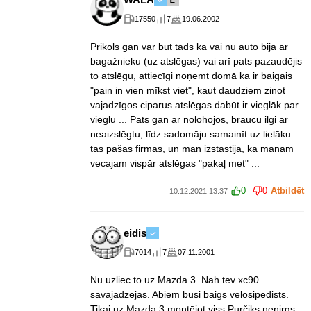
17550
7
19.06.2002
Prikols gan var būt tāds ka vai nu auto bija ar
bagažnieku (uz atslēgas) vai arī pats pazaudējis
to atslēgu, attiecīgi noņemt domā ka ir baigais
"pain in vien mīkst viet", kaut daudziem zinot
vajadzīgos ciparus atslēgas dabūt ir vieglāk par
vieglu ... Pats gan ar nolohojos, braucu ilgi ar
neaizslēgtu, līdz sadomāju samainīt uz lielāku
tās pašas firmas, un man izstāstija, ka manam
vecajam vispār atslēgas "pakaļ met" ...
0
0
Atbildēt
10.12.2021 13:37
eidis
7014
7
07.11.2001
Nu uzliec to uz Mazda 3. Nah tev xc90
savajadzējās. Abiem būsi baigs velosipēdists.
Tikai uz Mazda 3 montējot viss Purčiks neņirgs