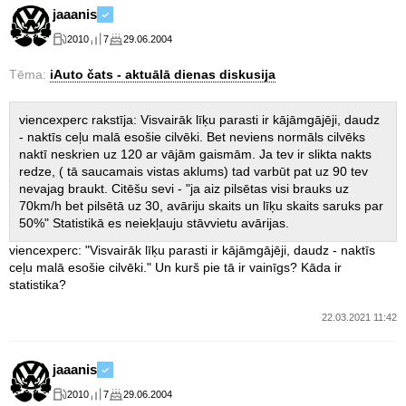
jaaanis
2010
7
29.06.2004
Tēma:
iAuto čats - aktuālā dienas diskusija
viencexperc rakstīja: Visvairāk līķu parasti ir kājāmgājēji, daudz
- naktīs ceļu malā esošie cilvēki. Bet neviens normāls cilvēks
naktī neskrien uz 120 ar vājām gaismām. Ja tev ir slikta nakts
redze, ( tā saucamais vistas aklums) tad varbūt pat uz 90 tev
nevajag braukt. Citēšu sevi - "ja aiz pilsētas visi brauks uz
70km/h bet pilsētā uz 30, avāriju skaits un līķu skaits saruks par
50%" Statistikā es neiekļauju stāvvietu avārijas.
viencexperc: "Visvairāk līķu parasti ir kājāmgājēji, daudz - naktīs
ceļu malā esošie cilvēki." Un kurš pie tā ir vainīgs? Kāda ir
statistika?
22.03.2021 11:42
jaaanis
2010
7
29.06.2004