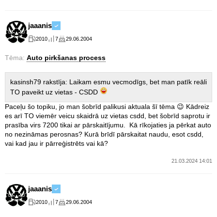
jaaanis
2010
7
29.06.2004
Tēma:
Auto pirkšanas process
kasinsh79 rakstīja: Laikam esmu vecmodīgs, bet man patīk reāli
TO paveikt uz vietas - CSDD
Paceļu šo topiku, jo man šobrīd palikusi aktuala šī tēma 😉 Kādreiz
es arī TO viemēr veicu skaidrā uz vietas csdd, bet šobrīd saprotu ir
prasība virs 7200 tikai ar pārskaitījumu. Kā rīkojaties ja pērkat auto
no nezināmas perosnas? Kurā brīdī pārskaitat naudu, esot csdd,
vai kad jau ir pārreģistrēts vai kā?
21.03.2024 14:01
jaaanis
2010
7
29.06.2004