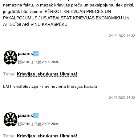
nemazina faktu, jo mazāk krievijas preču un pakalpojumu tiek pirkti,
jo grūtāk būs viņiem. PĒRKOT KRIEVIJAS PRECES UN
PAKALPOJUMUS JŪS ATBALSTĀT KRIEVIJAS EKONOMIKU UN
ATIECĪGI ARĪ VIŅU KARASPĒKU.
24.02.2022 16:32
jaaanis
2010
7
29.06.2004
Tēma:
Krievijas iebrukums Ukrainā!
LMT viedtelevīzija - nav neviena krievijas kanāla
24.02.2022 16:22
jaaanis
2010
7
29.06.2004
Tēma:
Krievijas iebrukums Ukrainā!