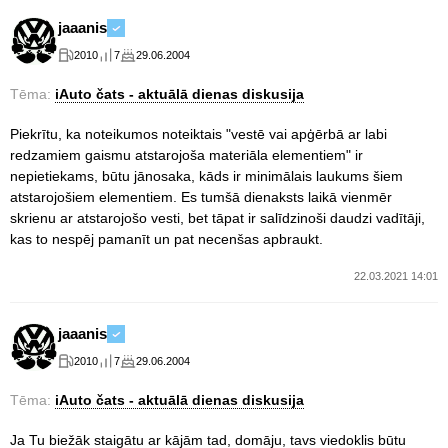
jaaanis
2010
7
29.06.2004
Tēma:
iAuto čats - aktuālā dienas diskusija
Piekrītu, ka noteikumos noteiktais "vestē vai apģērbā ar labi
redzamiem gaismu atstarojoša materiāla elementiem" ir
nepietiekams, būtu jānosaka, kāds ir minimālais laukums šiem
atstarojošiem elementiem. Es tumšā dienaksts laikā vienmēr
skrienu ar atstarojošo vesti, bet tāpat ir salīdzinoši daudzi vadītāji,
kas to nespēj pamanīt un pat necenšas apbraukt.
22.03.2021 14:01
jaaanis
2010
7
29.06.2004
Tēma:
iAuto čats - aktuālā dienas diskusija
Ja Tu biežāk staigātu ar kājām tad, domāju, tavs viedoklis būtu