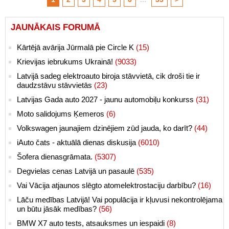
JAUNĀKAIS FORUMĀ
Kārtējā avārija Jūrmalā pie Circle K
(15)
Krievijas iebrukums Ukrainā!
(9033)
Latvijā sadeg elektroauto biroja stāvvietā, cik droši tie ir
daudzstāvu stāvvietās
(23)
Latvijas Gada auto 2027 - jaunu automobiļu konkurss
(31)
Moto salidojums Ķemeros
(6)
Volkswagen jaunajiem dzinējiem zūd jauda, ko darīt?
(44)
iAuto čats - aktuālā dienas diskusija
(6010)
Šofera dienasgrāmata.
(5307)
Degvielas cenas Latvijā un pasaulē
(535)
Vai Vācija atjaunos slēgto atomelektrostaciju darbību?
(16)
Lāču medības Latvijā! Vai populācija ir kļuvusi nekontrolējama
un būtu jāsāk medības?
(56)
BMW X7 auto tests, atsauksmes un iespaidi
(8)