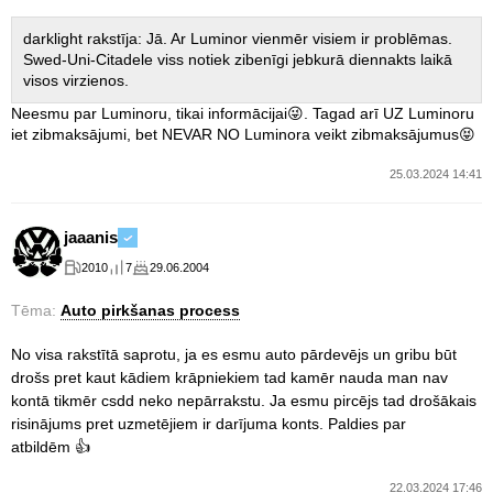
darklight rakstīja: Jā. Ar Luminor vienmēr visiem ir problēmas.
Swed-Uni-Citadele viss notiek zibenīgi jebkurā diennakts laikā
visos virzienos.
Neesmu par Luminoru, tikai informācijai😜. Tagad arī UZ Luminoru
iet zibmaksājumi, bet NEVAR NO Luminora veikt zibmaksājumus😝
25.03.2024 14:41
jaaanis
2010
7
29.06.2004
Tēma:
Auto pirkšanas process
No visa rakstītā saprotu, ja es esmu auto pārdevējs un gribu būt
drošs pret kaut kādiem krāpniekiem tad kamēr nauda man nav
kontā tikmēr csdd neko nepārrakstu. Ja esmu pircējs tad drošākais
risinājums pret uzmetējiem ir darījuma konts. Paldies par
atbildēm 👍
22.03.2024 17:46