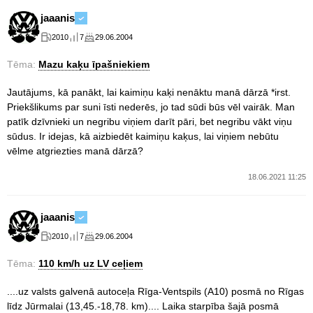
jaaanis
2010
7
29.06.2004
Tēma:
Mazu kaķu īpašniekiem
Jautājums, kā panākt, lai kaimiņu kaķi nenāktu manā dārzā *irst.
Priekšlikums par suni īsti nederēs, jo tad sūdi būs vēl vairāk. Man
patīk dzīvnieki un negribu viņiem darīt pāri, bet negribu vākt viņu
sūdus. Ir idejas, kā aizbiedēt kaimiņu kaķus, lai viņiem nebūtu
vēlme atgriezties manā dārzā?
18.06.2021 11:25
jaaanis
2010
7
29.06.2004
Tēma:
110 km/h uz LV ceļiem
....uz valsts galvenā autoceļa Rīga-Ventspils (A10) posmā no Rīgas
līdz Jūrmalai (13,45.-18,78. km).... Laika starpība šajā posmā