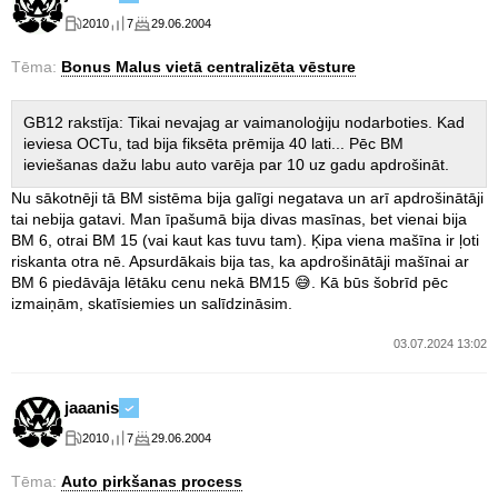
2010
7
29.06.2004
Tēma:
Bonus Malus vietā centralizēta vēsture
GB12 rakstīja: Tikai nevajag ar vaimanoloģiju nodarboties. Kad
ieviesa OCTu, tad bija fiksēta prēmija 40 lati... Pēc BM
ieviešanas dažu labu auto varēja par 10 uz gadu apdrošināt.
Nu sākotnēji tā BM sistēma bija galīgi negatava un arī apdrošinātāji
tai nebija gatavi. Man īpašumā bija divas masīnas, bet vienai bija
BM 6, otrai BM 15 (vai kaut kas tuvu tam). Ķipa viena mašīna ir ļoti
riskanta otra nē. Apsurdākais bija tas, ka apdrošinātāji mašīnai ar
BM 6 piedāvāja lētāku cenu nekā BM15 😅. Kā būs šobrīd pēc
izmaiņām, skatīsiemies un salīdzināsim.
03.07.2024 13:02
jaaanis
2010
7
29.06.2004
Tēma:
Auto pirkšanas process