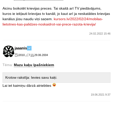
Aicinu boikotēt krievijas preces. Tai skaitā arī TV piedāvājums,
kuros ie iekļauti krievijas tv kanāli, jo kaut arī ja neskatāties krievijas
kanālus jūsu naudu viņi saņem.
kursors.lv/2022/02/24/mobilas-
lietotnes-kas-palidzes-noskaidrot-vai-prece-razota-krievija/
24.02.2022 15:46
jaaanis
2010
7
29.06.2004
Tēma:
Mazu kaķu īpašniekiem
Krotow rakstīja: Ievies savu kaķi.
Lai iet kaimiņu dārzā atriebties
19.06.2021 9:37