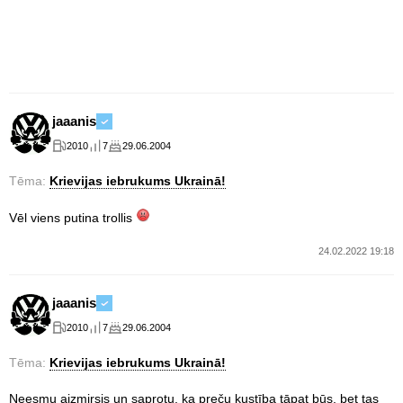
jaaanis
2010
7
29.06.2004
Tēma:
Krievijas iebrukums Ukrainā!
Vēl viens putina trollis
24.02.2022 19:18
jaaanis
2010
7
29.06.2004
Tēma:
Krievijas iebrukums Ukrainā!
Neesmu aizmirsis un saprotu, ka preču kustība tāpat būs, bet tas