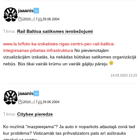
jaaanis
2010
7
29.06.2004
Tēma:
Rail Baltica satiksmes ierobežojumi
www.la.lv/foto-ka-izskatisies-rigas-centrs-pec-rail-baltica-
integresanas-pilsetas-infrastruktura
No pievienotajām
vizualizācijām izskatās, ka nekādas būtiskas satiksmes organizācijā
nebūs. Būs tikai vairāk krūmu un vairāk gājēju pāreju
14.03.2023 13:23
jaaanis
2010
7
29.06.2004
Tēma:
Citybee pieredze
Ko nozīmā "mazpieejama"? Ja auto ir noparkots atļautajā zonā tad
kur problēma? Visticamāk tas prihvatizators pats arī aizbrauks
atpakaļ uz centru.