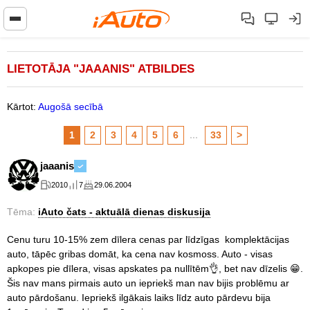
LIETOTĀJA "JAAANIS" ATBILDES
Kārtot:
Augošā secībā
1
2
3
4
5
6
...
33
>
jaaanis
2010
7
29.06.2004
Tēma:
iAuto čats - aktuālā dienas diskusija
Cenu turu 10-15% zem dīlera cenas par līdzīgas komplektācijas
auto, tāpēc gribas domāt, ka cena nav kosmoss. Auto - visas
apkopes pie dīlera, visas apskates pa nullītēm👌, bet nav dīzelis 😁.
Šis nav mans pirmais auto un iepriekš man nav bijis problēmu ar
auto pārdošanu. Iepriekš ilgākais laiks līdz auto pārdevu bija