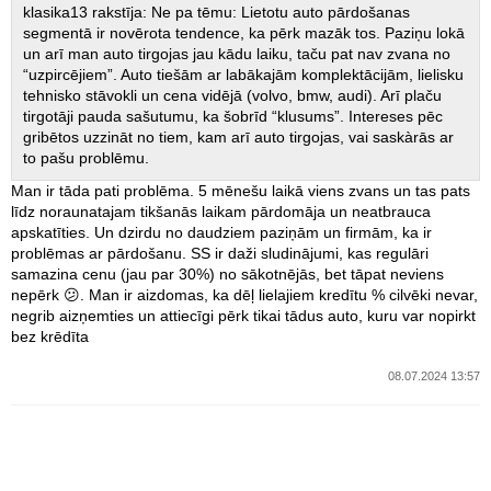
klasika13 rakstīja: Ne pa tēmu: Lietotu auto pārdošanas
segmentā ir novērota tendence, ka pērk mazāk tos. Paziņu lokā
un arī man auto tirgojas jau kādu laiku, taču pat nav zvana no
“uzpircējiem”. Auto tiešām ar labākajām komplektācijām, lielisku
tehnisko stāvokli un cena vidējā (volvo, bmw, audi). Arī plaču
tirgotāji pauda sašutumu, ka šobrīd “klusums”. Intereses pēc
gribētos uzzināt no tiem, kam arī auto tirgojas, vai saskàrās ar
to pašu problēmu.
Man ir tāda pati problēma. 5 mēnešu laikā viens zvans un tas pats
līdz noraunatajam tikšanās laikam pārdomāja un neatbrauca
apskatīties. Un dzirdu no daudziem paziņām un firmām, ka ir
problēmas ar pārdošanu. SS ir daži sludinājumi, kas regulāri
samazina cenu (jau par 30%) no sākotnējās, bet tāpat neviens
nepērk 😕. Man ir aizdomas, ka dēļ lielajiem kredītu % cilvēki nevar,
negrib aizņemties un attiecīgi pērk tikai tādus auto, kuru var nopirkt
bez krēdīta
08.07.2024 13:57