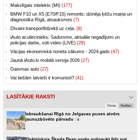
Makslīgais intelekts (MI)
(177)
BMW F10 un X5 (E70/F15) remonts: dzinēja ķēžu maiņa un
diagnostika Rīgā, atsauksmes
(7)
Dīvaini transportlīdzekļi uz ceļa.
(8)
iAuto aculiecinieks: Sadursme, aktuālie negadījumi un
policijas darbs, sūti video (LIVE)
(28)
Vācijas ekonomiskā norieta sākums - 2024.gads
(47)
Jaunā iAuto.lv mobilā versija 2026
(27)
Gaismas auto
(27)
Vai tiešām latvieši ir komunisti?
(41)
LASĪTĀKIE RAKSTI
Dienas
Nedēļas
Iebraukšanai Rīgā no Jelgavas puses atvērs
jaunuzbūvēto pārvadu
4
Elektriskais Škoda Peaq varēs nobraukt līdz pat