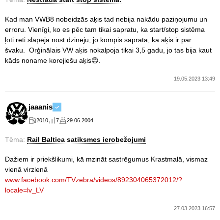
Kad man VWB8 nobeidzās aķis tad nebija nakādu paziņojumu un
erroru. Vienīgi, ko es pēc tam tikai sapratu, ka start/stop sistēma
ļoti reti slāpēja nost dzinēju, jo kompis saprata, ka aķis ir par
švaku. Orģinālais VW aķis nokalpoja tikai 3,5 gadu, jo tas bija kaut
kāds noname korejiešu aķis😡.
19.05.2023 13:49
jaaanis
2010
7
29.06.2004
Tēma:
Rail Baltica satiksmes ierobežojumi
Dažiem ir priekšlikumi, kā mzināt sastrēgumus Krastmalā, vismaz
vienā virzienā
www.facebook.com/TVzebra/videos/892304065372012/?
locale=lv_LV
27.03.2023 16:57