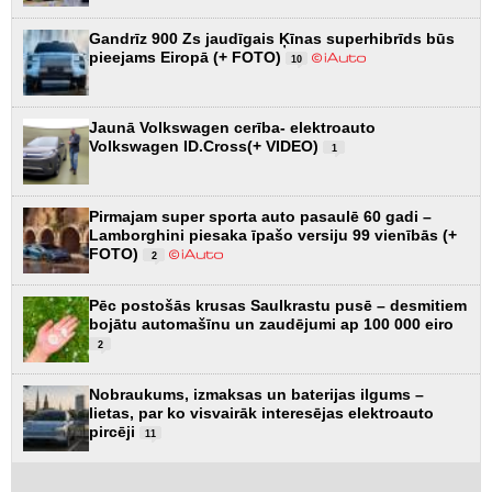
Gandrīz 900 Zs jaudīgais Ķīnas superhibrīds būs
pieejams Eiropā (+ FOTO)
10
Jaunā Volkswagen cerība- elektroauto
Volkswagen ID.Cross(+ VIDEO)
1
Pirmajam super sporta auto pasaulē 60 gadi –
Lamborghini piesaka īpašo versiju 99 vienībās (+
FOTO)
2
Pēc postošās krusas Saulkrastu pusē – desmitiem
bojātu automašīnu un zaudējumi ap 100 000 eiro
2
Nobraukums, izmaksas un baterijas ilgums –
lietas, par ko visvairāk interesējas elektroauto
pircēji
11