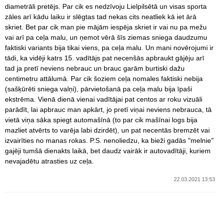
diametrāli pretējs. Par cik es nedzīvoju Lielpilsētā un visas sporta
zāles arī kādu laiku ir slēgtas tad nekas cits neatliek kā iet ārā
skriet. Bet par cik man pie mājām iespēja skriet ir vai nu pa mežu
vai arī pa ceļa malu, un ņemot vērā šīs ziemas sniega daudzumu
faktiski variants bija tikai viens, pa ceļa malu. Un mani novērojumi ir
tādi, ka vidēji katrs 15. vadītājs pat necenšās apbraukt gājēju arī
tad ja pretī neviens nebrauc un brauc garām burtiski dažu
centimetru attālumā. Par cik šoziem ceļa nomales faktiski nebija
(sašķūrēti sniega valņi), pārvietošanā pa ceļa malu bija īpaši
ekstrēma. Vienā dienā vienai vadītājai pat centos ar roku vizuāli
parādīt, lai apbrauc man apkārt, jo pretī viņai neviens nebrauca, tā
vietā viņa sāka spiegt automašīnā (to par cik mašīnai logs bija
mazliet atvērts to varēja labi dzirdēt), un pat necentās bremzēt vai
izvairīties no manas rokas. P.S. nenoliedzu, ka bieži gadās "melnie"
gajēji tumšā dienakts laikā, bet daudz vairāk ir autovadītāji, kuriem
nevajadētu atrasties uz ceļa.
22.03.2021 13:53