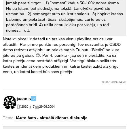
jāmāk pareizi tirgot. 1) "nomest" kādus 50-100k nobraukuma.
Ne pa īstam, bet sludinājuma tekstā. Lai cilvēks pievērstu
uzmanību. 2) nomazgāt auto un iztīrīt salonu. 3) nopirkt krāsas
baloniņu un piekrāsot rūsas, skrāpējumus. Lai turas uz
pārdošanas brīdi. 4) uzlikt cenu lielāku par vidēju, un tad
nomest. utt.
Noteikti pircēji ir dažādi un tas kas vienu pievilina tas citu var
atbaidīt. Par pirmo punktu -es personīgi Tev nezvanītu, jo CSDD
datos redzētu atšķirību un priekš manis Tu būtu "Blēdis" no kura
jāturas pa gabalu 😉. Par 4. punktu - jau sen ir pierādīts, ka uz
katru pircēju cena nostrādā atšķirīgi. Var tirgū blakus nolikt trīs
kastes ar identiskiem produktiem un katrai kastei uzlikt atšķirīgu
cenu, un katrai kastei būs savs pircējs.
08.07.2024 14:20
jaaanis
2010
7
29.06.2004
Tēma:
iAuto čats - aktuālā dienas diskusija