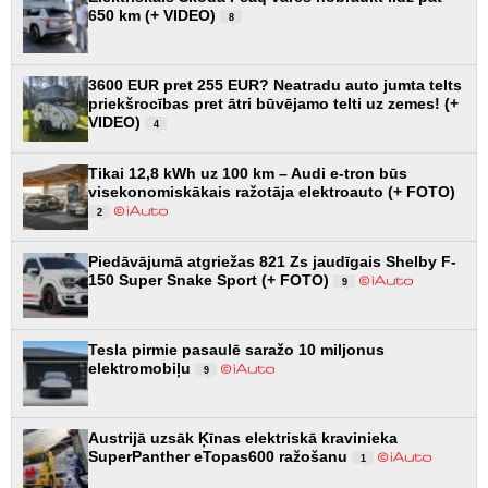
650 km (+ VIDEO)
8
3600 EUR pret 255 EUR? Neatradu auto jumta telts
priekšrocības pret ātri būvējamo telti uz zemes! (+
VIDEO)
4
Tikai 12,8 kWh uz 100 km – Audi e-tron būs
visekonomiskākais ražotāja elektroauto (+ FOTO)
2
Piedāvājumā atgriežas 821 Zs jaudīgais Shelby F-
150 Super Snake Sport (+ FOTO)
9
Tesla pirmie pasaulē saražo 10 miljonus
elektromobiļu
9
Austrijā uzsāk Ķīnas elektriskā kravinieka
SuperPanther eTopas600 ražošanu
1