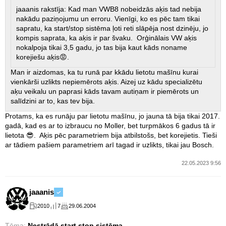
jaaanis rakstīja: Kad man VWB8 nobeidzās aķis tad nebija
nakādu paziņojumu un erroru. Vienīgi, ko es pēc tam tikai
sapratu, ka start/stop sistēma ļoti reti slāpēja nost dzinēju, jo
kompis saprata, ka aķis ir par švaku. Orģinālais VW aķis
nokalpoja tikai 3,5 gadu, jo tas bija kaut kāds noname
korejiešu aķis😡.
Man ir aizdomas, ka tu runā par kkādu lietotu mašīnu kurai
vienkārši uzlikts nepiemērots aķis. Aizej uz kādu specializētu
aķu veikalu un paprasi kāds tavam autiņam ir piemērots un
salīdzini ar to, kas tev bija.
Protams, ka es runāju par lietotu mašīnu, jo jauna tā bija tikai 2017.
gadā, kad es ar to izbraucu no Moller, bet turpmākos 6 gadus tā ir
lietota 😎. Aķis pēc parametriem bija atbilstošs, bet korejietis. Tieši
ar tādiem pašiem parametriem arī tagad ir uzlikts, tikai jau Bosch.
22.05.2023 9:56
jaaanis
2010
7
29.06.2004
Tēma:
Nestrādā start stop sistēma.