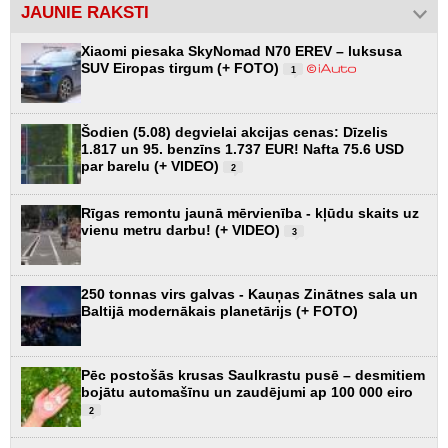
JAUNIE RAKSTI
Xiaomi piesaka SkyNomad N70 EREV – luksusa
SUV Eiropas tirgum (+ FOTO)
1
Šodien (5.08) degvielai akcijas cenas: Dīzelis
1.817 un 95. benzīns 1.737 EUR! Nafta 75.6 USD
par barelu (+ VIDEO)
2
Rīgas remontu jaunā mērvienība - kļūdu skaits uz
vienu metru darbu! (+ VIDEO)
3
250 tonnas virs galvas - Kauņas Zinātnes sala un
Baltijā modernākais planetārijs (+ FOTO)
Pēc postošās krusas Saulkrastu pusē – desmitiem
bojātu automašīnu un zaudējumi ap 100 000 eiro
2