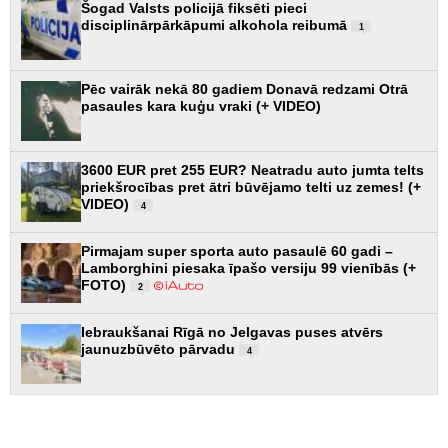
Šogad Valsts policijā fiksēti pieci
disciplinārpārkāpumi alkohola reibumā
1
Pēc vairāk nekā 80 gadiem Donavā redzami Otrā
pasaules kara kuģu vraki (+ VIDEO)
3600 EUR pret 255 EUR? Neatradu auto jumta telts
priekšrocības pret ātri būvējamo telti uz zemes! (+
VIDEO)
4
Pirmajam super sporta auto pasaulē 60 gadi –
Lamborghini piesaka īpašo versiju 99 vienībās (+
FOTO)
2
Iebraukšanai Rīgā no Jelgavas puses atvērs
jaunuzbūvēto pārvadu
4