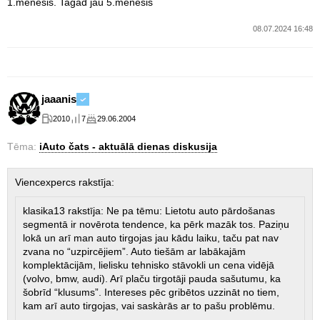
1.mēnesis. Tagad jau 5.mēnesis
08.07.2024 16:48
jaaanis
2010
7
29.06.2004
Tēma:
iAuto čats - aktuālā dienas diskusija
Viencexpercs rakstīja:
klasika13 rakstīja: Ne pa tēmu: Lietotu auto pārdošanas
segmentā ir novērota tendence, ka pērk mazāk tos. Paziņu
lokā un arī man auto tirgojas jau kādu laiku, taču pat nav
zvana no “uzpircējiem”. Auto tiešām ar labākajām
komplektācijām, lielisku tehnisko stāvokli un cena vidējā
(volvo, bmw, audi). Arī plaču tirgotāji pauda sašutumu, ka
šobrīd “klusums”. Intereses pēc gribētos uzzināt no tiem,
kam arī auto tirgojas, vai saskàrās ar to pašu problēmu.