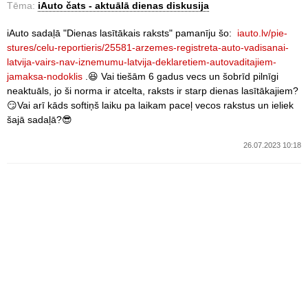
Tēma:
iAuto čats - aktuālā dienas diskusija
iAuto sadaļā "Dienas lasītākais raksts" pamanīju šo:
iauto.lv/pie-
stures/celu-reportieris/25581-arzemes-registreta-auto-vadisanai-
latvija-vairs-nav-iznemumu-latvija-deklaretiem-autovaditajiem-
jamaksa-nodoklis
.😆 Vai tiešām 6 gadus vecs un šobrīd pilnīgi
neaktuāls, jo ši norma ir atcelta, raksts ir starp dienas lasītākajiem?
😏Vai arī kāds softiņš laiku pa laikam paceļ vecos rakstus un ieliek
šajā sadaļā?😎
26.07.2023 10:18