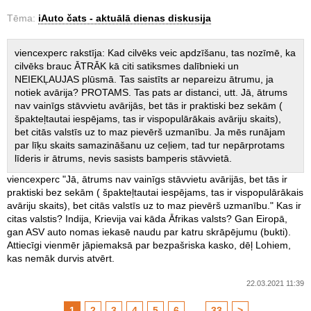
Tēma:
iAuto čats - aktuālā dienas diskusija
viencexperc rakstīja: Kad cilvēks veic apdzīšanu, tas nozīmē, ka
cilvēks brauc ĀTRĀK kā citi satiksmes dalībnieki un
NEIEKĻAUJAS plūsmā. Tas saistīts ar nepareizu ātrumu, ja
notiek avārija? PROTAMS. Tas pats ar distanci, utt. Jā, ātrums
nav vainīgs stāvvietu avārijās, bet tās ir praktiski bez sekām (
špakteļtautai iespējams, tas ir vispopulārākais avāriju skaits),
bet citās valstīs uz to maz pievērš uzmanību. Ja mēs runājam
par līķu skaits samazināšanu uz ceļiem, tad tur nepārprotams
līderis ir ātrums, nevis sasists bamperis stāvvietā.
viencexperc "Jā, ātrums nav vainīgs stāvvietu avārijās, bet tās ir
praktiski bez sekām ( špakteļtautai iespējams, tas ir vispopulārākais
avāriju skaits), bet citās valstīs uz to maz pievērš uzmanību." Kas ir
citas valstis? Indija, Krievija vai kāda Āfrikas valsts? Gan Eiropā,
gan ASV auto nomas iekasē naudu par katru skrāpējumu (bukti).
Attiecīgi vienmēr jāpiemaksā par bezpašriska kasko, dēļ Lohiem,
kas nemāk durvis atvērt.
22.03.2021 11:39
1
2
3
4
5
6
...
33
>