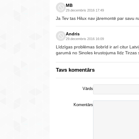
MB
29.decembris 2016 17:49
Ja Tev tas Hilux nav jāremontē par savu nau
Andris
29.decembris 2016 16:09
Līdzīgas problēmas šobrīd ir arī citur La
garumā no Sinoles krustojuma līdz Tirzas s
Tavs komentārs
Vārds
Komentārs