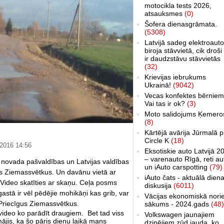
motocikla tests 2026,
atsauksmes
(0)
Šofera dienasgrāmata.
(5308)
Latvijā sadeg elektroauto
biroja stāvvietā, cik droši 
ir daudzstāvu stāvvietās
(32)
Krievijas iebrukums
Ukrainā!
(9042)
Vecas konfektes bērniem
Vai tas ir ok?
(3)
Moto salidojums Ķemero
(8)
Kārtējā avārija Jūrmalā p
Circle K
(18)
 2016 14:56
Eksotiskie auto Latvijā 2
– varenauto Rīgā, reti au
novada pašvaldības un Latvijas valdības
un iAuto carspotting
(79)
gus Ziemassvētkus. Un davānu vietā ar
iAuto čats - aktuālā dien
 Video skatīties ar skaņu. Ceļa posms
diskusija
(6011)
tā ir vēl pēdējie mohikāņi kas grib, var
Vācijas ekonomiskā nori
. Priecīgus Ziemassvētkus.
sākums - 2024.gads
(48)
 video ko parādīt draugiem. Bet tad viss
Volkswagen jaunajiem
ājis, k
a šo pāris dienu laikā mans
dzinējiem zūd jauda, ko