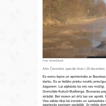
Foto: ekrānšāviņš
Artis Červinskis speciāli iAuto | 29.decembris
Es esmu lepns un apmierināts ar Bauskas 
darbu. Es ar lielāko prieku novēlu priecī
žagariem. Lai atjēdzās ka viņi nav mūžīgi.
Grenctāle-Kukuči-Budberga. Brunavas pagas
strādāt. Bet viņiem arī drīz tas var apnikt
Viss sākās tikai kā ironisks un sarkastisks
sagriezās pavisam savādāk. Jo n
ebiju dom