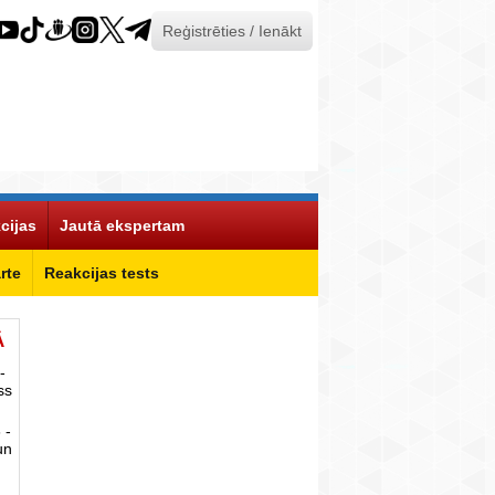
Reģistrēties / Ienākt
cijas
Jautā ekspertam
rte
Reakcijas tests
Ā
-
ss
 -
un