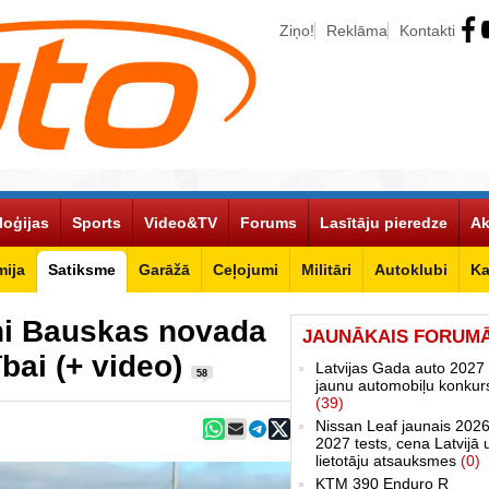
Ziņo!
Reklāma
Kontakti
loģijas
Sports
Video&TV
Forums
Lasītāju pieredze
Ak
ija
Satiksme
Garāžā
Ceļojumi
Militāri
Autoklubi
Ka
eni Bauskas novada
JAUNĀKAIS FORUM
ībai (+ video)
Latvijas Gada auto 2027 
58
jaunu automobiļu konkur
(39)
Nissan Leaf jaunais 2026
2027 tests, cena Latvijā 
lietotāju atsauksmes
(0)
KTM 390 Enduro R