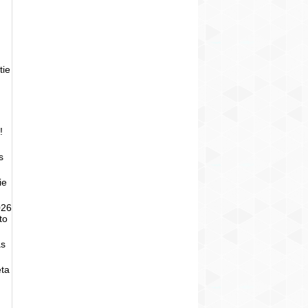
tie
!
s
ie
026
to
as
eta