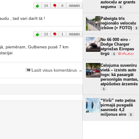
autoceļu ar grants
14
0
Atbildēt
segumu
3
du , tad vari darīt tā !
Pabeigta trīs
reģionālo veloceļu
izbūve (+ FOTO)
3
13
1
Atbildēt
No 66 000 eiro -
Dodge Charger
tvijā, piemēram, Gulbenes pusē 7 km
atgriežas Eiropas
tacijai
tirgū
1
Ceļojuma suvenīru
vietā – izsists auto
Lasīt visus komentārus →
58
logs: kā pasargāt
personīgās mantas,
atpūšoties ārzemēs
1
“Virši” neto peļņa
pirmajā pusgadā
sasniedz 4,2
miljonus eiro
3