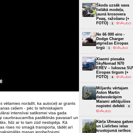
Škoda uzsāk sava
lielākā modeļa,
jaunā krosovera
Peaq, ražošanu (+
FOTO)
1
No 66 000 eiro -
Dodge Charger
atgriežas Eiropas
tirgū
1
Xiaomi piesaka
SkyNomad N70
EREV – luksusa SU
Eiropas tirgum (+
FOTO)
4
Miljardu vērtajam
Aston Martin
debesskrāpim
Maiami atklājušies
s vēlamies norādīt, ka autoceļi ar grants
nopietni defekti
6
šanas ceļiem - pēc to tehniskajiem
lārai i
ntensīvai satiksmei visa gada
cīgi caurbraucamība pasliktinās pavasarī un
Kārļa Ulmaņa gatve
ks, līdz ar to tam zūd nestspēja. Kā
un Lielirbes ielas
ļas rises no smagā transporta, tādēļ arī
krustojumā ierīkos
i maksimālās masas ierobežojumi.