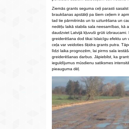
Ziemās grants seguma ceļi parasti sasalst 
braukšanas apstākļi pa šiem ceļiem ir apmi
tad tie pārmitrinās un to uzturēšana un c
nedēļu laikā stabila sala neesamības, kā ar
daudzviet Latvijā kļuvuši grūti izbraucami.
greiderēšana dod tikai īslaicīgu efektu un 
ceļa var veidoties šķidra grants putra. Tā
līdzi laika prognozēm, lai pirms sala iestā
greiderēšanas darbus. Jāpiebilst, ka gra
ieguldījumus mūsdienu satiksmes intensit
pieauguma dēļ.