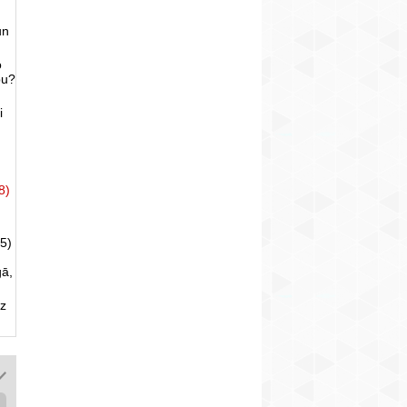
un
o
bu?
i
8)
5)
gā,
uz