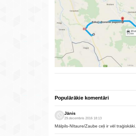
Populārākie komentāri
Jānis
29.decembris 2016 18:13
Mālpils-Nītaure/Zaube ceļi ir vēl traģiskāki