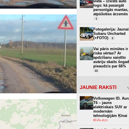
vietā – izsists auto
logs: kā pasargāt
personīgās mantas,
atpūšoties ārzemēs
1
Fotogalerija: Jaunai
Subaru Uncharted
(+FOTO)
3
Vai pāris minūtes ir
riska vērtas? Ar
apdzīšanu saistīto
avāriju skaits šogad
pieaudzis par 66%
13
JAUNIE RAKSTI
Volkswagen ID. Aur
T6 – jauns
elektriskais SUV ar
modernām
tehnoloģijām Ķīnai