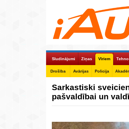
Sludinājumi
Ziņas
Vīriem
Tehno
Drošība
Avārijas
Policija
Akadēm
Sarkastiski sveici
pašvaldībai un vald