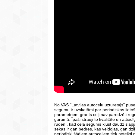
No VAS "Latvijas autoceļu uzturētājs" puse
segumu ir uzskatāmi par periodiskas lieto
parametriem grants ceļi nav paredzēti regu
garumā. Īpaši strauji to kvalitāte un attie
rudenī, kad ceļa segums kļūst daudz slapjā
sekas ir gan bedres, kas veidojas, gan dzi
periodiski šādiem autoceļiem tiek noteikt