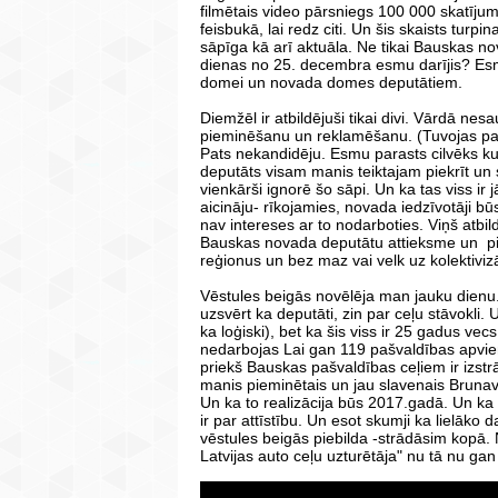
filmētais video pārsniegs 100 000 skatīju
feisbukā, lai redz citi. Un šis skaists turpi
sāpīga kā arī aktuāla. Ne tikai Bauskas nov
dienas no 25. decembra esmu darījis? Esm
domei un novada domes deputātiem.
Diemžēl ir atbildējuši tikai divi. Vārdā nes
pieminēšanu un reklamēšanu. (Tuvojas pa
Pats nekandidēju. Esmu parasts cilvēks kur
deputāts visam manis teiktajam piekrīt un 
vienkārši ignorē šo sāpi. Un ka tas viss ir 
aicināju- rīkojamies, novada iedzīvotāji 
nav intereses ar to nodarboties. Viņš atbi
Bauskas novada deputātu attieksme un pieb
reģionus un bez maz vai velk uz kolektivizā
Vēstules beigās novēlēja man jauku dienu
uzsvērt ka deputāti, zin par ceļu stāvokli.
ka loģiski), bet ka šis viss ir 25 gadus ve
nedarbojas Lai gan 119 pašvaldības apvien
priekš Bauskas pašvaldības ceļiem ir izstrā
manis pieminētais un jau slavenais Bruna
Un ka to realizācija būs 2017.gadā. Un ka 
ir par attīstību. Un esot skumji ka lielāko 
vēstules beigās piebilda -strādāsim kopā
Latvijas auto ceļu uzturētāja" nu tā nu gan