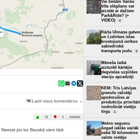
Vai tiešām Vanšu
tilta slēgšanu var
aizstāt ar dažiem
Park&Ride? (+
VIDEO)
4
Kārļa Ulmaņa gatve
un Lielirbes ielas
krustojumā ierīkos
sabiedriskā
transporta joslu
3
Mēneša laikā
aizturēti kārtējie
degvielas uzpildes
staciju apzadzēji
KEM: Trīs Latvijas
granulu ražotāji
apņēmušies ar
Lasīt visus komentārus →
58
produkciju prioritār
nodrošināt vietējo
tirgu
1
18
9
Atbildēt
Melno segumu
šogad ieklās vairāk
. Neesat jūs tur Bauskā vieni tādi.
nekā 50 kilometros
valsts vietējo