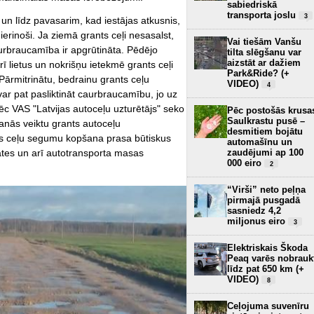
sabiedriskā
transporta joslu
3
un līdz pavasarim, kad iestājas atkusnis,
erinoši. Ja ziemā grants ceļi nesasalst,
Vai tiešām Vanšu
aurbraucamība ir apgrūtināta. Pēdējo
tilta slēgšanu var
aizstāt ar dažiem
ī lietus un nokrišņu ietekmē grants ceļi
Park&Ride? (+
 Pārmitrinātu, bedrainu grants ceļu
VIDEO)
4
var pat pasliktināt caurbraucamību, jo uz
pēc VAS "Latvijas autoceļu uzturētājs" seko
Pēc postošās krusa
Saulkrastu pusē –
šanās veiktu grants autoceļu
desmitiem bojātu
nts ceļu segumu kopšana prasa būtiskus
automašīnu un
zaudējumi ap 100
ātes un arī autotransporta masas
000 eiro
2
“Virši” neto peļņa
pirmajā pusgadā
sasniedz 4,2
miljonus eiro
3
Elektriskais Škoda
Peaq varēs nobrauk
līdz pat 650 km (+
VIDEO)
8
Ceļojuma suvenīru