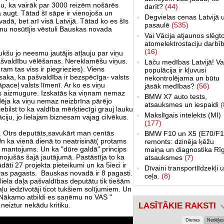
mu, ka vairāk par 3000 reizēm nošārēs
darīt?
(44)
na augt. Tātad šī sāpe ir vienojoša un
Degvielas cenas Latvijā 
adā, bet arī visā Latvijā. Tātad ko es šīs
pasaulē
(535)
u nosūtījis vēstuli Bauskas novada
Vai Vācija atjaunos slēgt
atomelektrostaciju darbī
(16)
aukšu jo neesmu jautājis atļauju par viņu
švaldību vēlēšanas. Nereklamēšu viņus.
Lāču medības Latvijā! Va
am tas viss ir piegriezies). Viens
populācija ir kļuvusi
saka, ka pašvaldība ir bezspēcīga- valsts
nekontrolējama un būtu
jāpaceļ valsts līmenī. Ar ko es viņu
jāsāk medības?
(56)
būs aizmugure. Izskatās ka viņnam nemaz
BMW X7 auto tests,
ldēja ka viņu nemaz neizbrīna pārējo
atsauksmes un iespaidi
(
ilst to ka valdība mērķtiecīgi grauj lauku
Makslīgais intelekts (MI)
ciju, jo lielajam biznesam vajag cilvēkus.
(177)
. Otrs deputāts,savukārt man centās
BMW F10 un X5 (E70/F1
 Un ka vienā dienā to neatrisināt( protams
remonts: dzinēja ķēžu
cs mantojums. Un ka "dūre galdā" princips
maiņa un diagnostika Rī
ojušās šajā jautājumā. Pastāstīja to ka
atsauksmes
(7)
dāti 27 projekta pieteikumi un ka 5ieci ir
Dīvaini transportlīdzekļi 
vas pagasts. Bauskas novadā ir 8 pagasti.
ceļa.
(8)
liela daļa pašvaldības deputātu tik tiešām
daļu iedzīvotāji ticot tukšiem solījumiem. Un
. Nākamo atbildi es saņēmu no VAS "
LASĪTĀKIE RAKSTI
 neiztur nekādu kritiku.
Dienas
Nedēļas