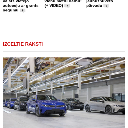
valsts vietējo
vienu metru darbu!
jaunuzbūvēto
L
autoceļu ar grants
(+ VIDEO)
pārvadu
U
7
7
segumu
l
6
i
IZCELTIE RAKSTI