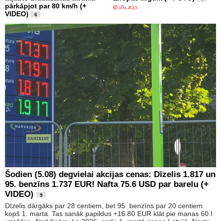
pārkāpjot par 80 km/h (+
VIDEO)
6
Šodien (5.08) degvielai akcijas cenas: Dīzelis 1.817 un
95. benzīns 1.737 EUR! Nafta 75.6 USD par barelu (+
VIDEO)
9
Dīzelis dārgāks par 28 centiem, bet 95. benzīns par 20 centiem
kopš 1. marta. Tas sanāk papildus +16.80 EUR klāt pie manas 60 l