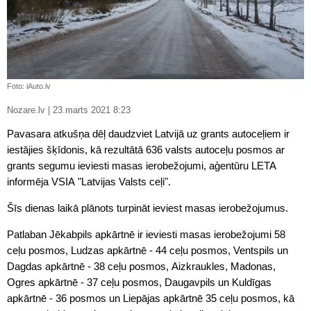
Foto: iAuto.lv
Nozare.lv | 23.marts 2021 8:23
Pavasara atkušņa dēļ daudzviet Latvijā uz grants autoceļiem ir
iestājies šķīdonis, kā rezultātā 636 valsts autoceļu posmos ar
grants segumu ieviesti masas ierobežojumi, aģentūru LETA
informēja VSIA "Latvijas Valsts ceļi".
Šīs dienas laikā plānots turpināt ieviest masas ierobežojumus.
Patlaban Jēkabpils apkārtnē ir ieviesti masas ierobežojumi 58
ceļu posmos, Ludzas apkārtnē - 44 ceļu posmos, Ventspils un
Dagdas apkārtnē - 38 ceļu posmos, Aizkraukles, Madonas,
Ogres apkārtnē - 37 ceļu posmos, Daugavpils un Kuldīgas
apkārtnē - 36 posmos un Liepājas apkārtnē 35 ceļu posmos, kā