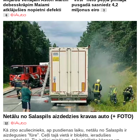
debesskrāpim Maiami
pusgadā sasniedz 4,2
atklājušies nopietni defekti
miljonus eiro
3
6
Netālu no Salaspils aizdedzies kravas auto (+ FOTO)
12
Kā ziņo aculiecinieks, ap pusdienas laiku, netālu no Salaspils ir
aizdegusies "fūre". Ceļš tajā vietā ir bloķēts, ieradušies