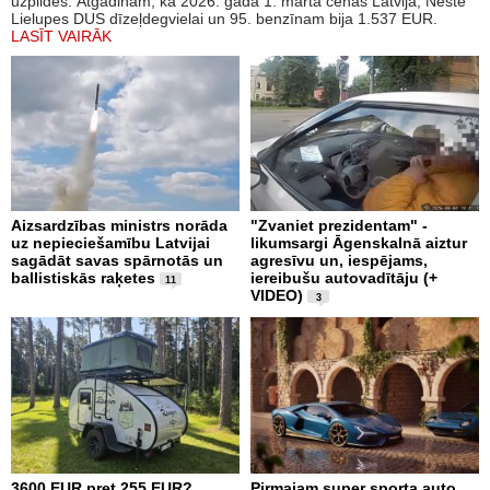
uzpildes. Atgādinām, ka 2026. gada 1. martā cenas Latvijā, Neste
Lielupes DUS dīzeļdegvielai un 95. benzīnam bija 1.537 EUR.
LASĪT VAIRĀK
Aizsardzības ministrs norāda
"Zvaniet prezidentam" -
uz nepieciešamību Latvijai
likumsargi Āgenskalnā aiztur
sagādāt savas spārnotās un
agresīvu un, iespējams,
ballistiskās raķetes
iereibušu autovadītāju (+
11
VIDEO)
3
3600 EUR pret 255 EUR?
Pirmajam super sporta auto