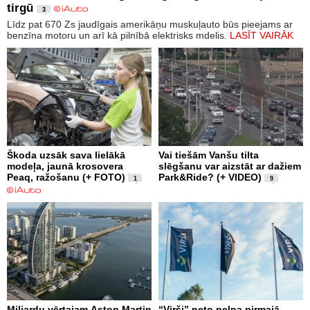
tirgū
3
Līdz pat 670 Zs jaudīgais amerikāņu muskuļauto būs pieejams ar
benzīna motoru un arī kā pilnībā elektrisks mdelis.
LASĪT VAIRĀK
Škoda uzsāk sava lielākā
Vai tiešām Vanšu tilta
modeļa, jaunā krosovera
slēgšanu var aizstāt ar dažiem
Peaq, ražošanu (+ FOTO)
Park&Ride? (+ VIDEO)
1
9
Miljardu vērtajam Aston Martin
“Virši” neto peļņa pirmajā