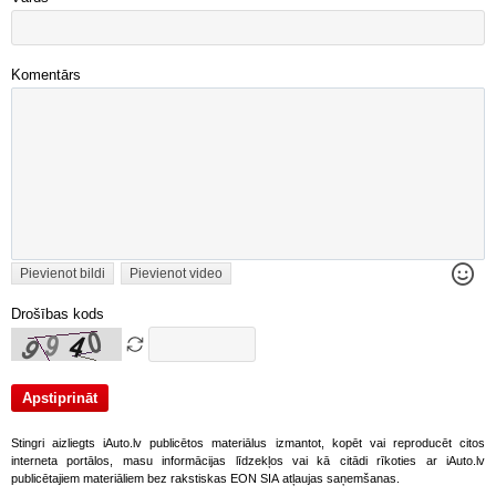
Komentārs
Pievienot bildi
Pievienot video
Drošības kods
Stingri aizliegts iAuto.lv publicētos materiālus izmantot, kopēt vai reproducēt citos
interneta portālos, masu informācijas līdzekļos vai kā citādi rīkoties ar iAuto.lv
publicētajiem materiāliem bez rakstiskas EON SIA atļaujas saņemšanas.