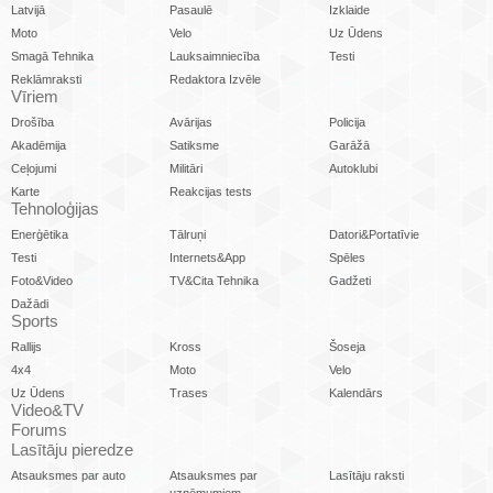
Latvijā
Pasaulē
Izklaide
Moto
Velo
Uz Ūdens
Smagā Tehnika
Lauksaimniecība
Testi
Reklāmraksti
Redaktora Izvēle
Vīriem
Drošība
Avārijas
Policija
Akadēmija
Satiksme
Garāžā
Ceļojumi
Militāri
Autoklubi
Karte
Reakcijas tests
Tehnoloģijas
Enerģētika
Tālruņi
Datori&Portatīvie
Testi
Internets&App
Spēles
Foto&Video
TV&Cita Tehnika
Gadžeti
Dažādi
Sports
Rallijs
Kross
Šoseja
4x4
Moto
Velo
Uz Ūdens
Trases
Kalendārs
Video&TV
Forums
Lasītāju pieredze
Atsauksmes par auto
Atsauksmes par
Lasītāju raksti
uzņēmumiem