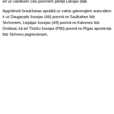
arī uz vairākiem ceļu posmiem pārējā Latvijas daļā.
Apgrūtinoši braukšanas apstākļi uz valsts galvenajiem autoceļiem
ir uz Daugavpils šosejas (A6) posmā no Saulkalnes līdz
Skrīveriem, Liepājas šosejas (A9) posmā no Kalvenes līdz
Grobiņai, kā arī Tīnūžu šosejas (P80) posmā no Rīgas apvedceļa
līdz Skrīveru pagriezienam.