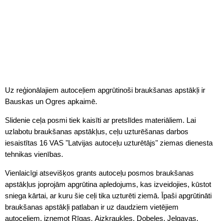
Uz reģionālajiem autoceļiem apgrūtinoši braukšanas apstākļi ir
Bauskas un Ogres apkaimē.
Slidenie ceļa posmi tiek kaisīti ar pretslīdes materiāliem. Lai
uzlabotu braukšanas apstākļus, ceļu uzturēšanas darbos
iesaistītas 16 VAS "Latvijas autoceļu uzturētājs" ziemas dienesta
tehnikas vienības.
Vienlaicīgi atsevišķos grants autoceļu posmos braukšanas
apstākļus joprojām apgrūtina apledojums, kas izveidojies, kūstot
sniega kārtai, ar kuru šie ceļi tika uzturēti ziemā. Īpaši apgrūtināti
braukšanas apstākļi patlaban ir uz daudziem vietējiem
autoceļiem, izņemot Rīgas, Aizkraukles, Dobeles, Jelgavas,