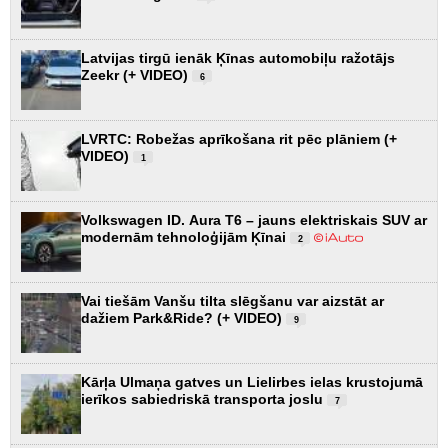
Latvijas tirgū ienāk Ķīnas automobiļu ražotājs
Zeekr (+ VIDEO)
6
LVRTC: Robežas aprīkošana rit pēc plāniem (+
VIDEO)
1
Volkswagen ID. Aura T6 – jauns elektriskais SUV ar
modernām tehnoloģijām Ķīnai
2
Vai tiešām Vanšu tilta slēgšanu var aizstāt ar
dažiem Park&Ride? (+ VIDEO)
9
Kārļa Ulmaņa gatves un Lielirbes ielas krustojumā
ierīkos sabiedriskā transporta joslu
7