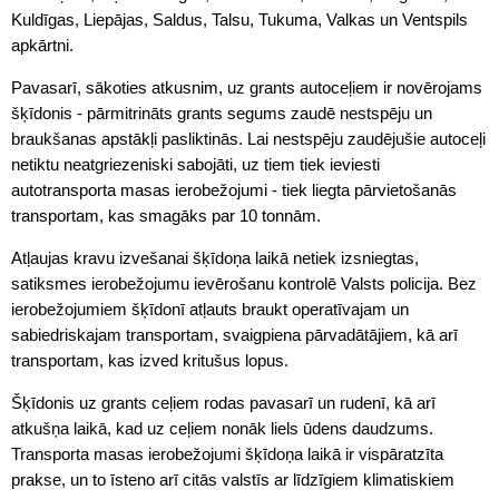
Kuldīgas, Liepājas, Saldus, Talsu, Tukuma, Valkas un Ventspils
apkārtni.
Pavasarī, sākoties atkusnim, uz grants autoceļiem ir novērojams
šķīdonis - pārmitrināts grants segums zaudē nestspēju un
braukšanas apstākļi pasliktinās. Lai nestspēju zaudējušie autoceļi
netiktu neatgriezeniski sabojāti, uz tiem tiek ieviesti
autotransporta masas ierobežojumi - tiek liegta pārvietošanās
transportam, kas smagāks par 10 tonnām.
Atļaujas kravu izvešanai šķīdoņa laikā netiek izsniegtas,
satiksmes ierobežojumu ievērošanu kontrolē Valsts policija. Bez
ierobežojumiem šķīdonī atļauts braukt operatīvajam un
sabiedriskajam transportam, svaigpiena pārvadātājiem, kā arī
transportam, kas izved kritušus lopus.
Šķīdonis uz grants ceļiem rodas pavasarī un rudenī, kā arī
atkušņa laikā, kad uz ceļiem nonāk liels ūdens daudzums.
Transporta masas ierobežojumi šķīdoņa laikā ir vispāratzīta
prakse, un to īsteno arī citās valstīs ar līdzīgiem klimatiskiem