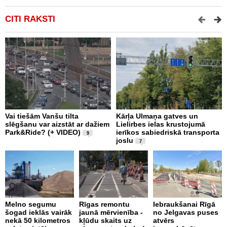
CITI RAKSTI
Vai tiešām Vanšu tilta
Kārļa Ulmaņa gatves un
A
slēgšanu var aizstāt ar dažiem
Lielirbes ielas krustojumā
p
Park&Ride? (+ VIDEO)
ierīkos sabiedriskā transporta
t
9
joslu
n
7
B
Melno segumu
Rīgas remontu
Iebraukšanai Rīgā
šogad ieklās vairāk
jaunā mērvienība -
no Jelgavas puses
J
nekā 50 kilometros
kļūdu skaits uz
atvērs
S