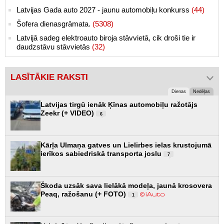
Latvijas Gada auto 2027 - jaunu automobiļu konkurss
(44)
Šofera dienasgrāmata.
(5308)
Latvijā sadeg elektroauto biroja stāvvietā, cik droši tie ir
daudzstāvu stāvvietās
(32)
LASĪTĀKIE RAKSTI
Dienas
Nedēļas
Latvijas tirgū ienāk Ķīnas automobiļu ražotājs
Zeekr (+ VIDEO)
6
Kārļa Ulmaņa gatves un Lielirbes ielas krustojumā
ierīkos sabiedriskā transporta joslu
7
Škoda uzsāk sava lielākā modeļa, jaunā krosovera
Peaq, ražošanu (+ FOTO)
1