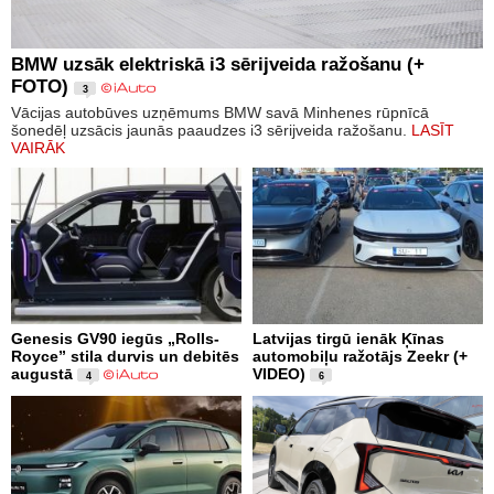
BMW uzsāk elektriskā i3 sērijveida ražošanu (+
FOTO)
3
Vācijas autobūves uzņēmums BMW savā Minhenes rūpnīcā
šonedēļ uzsācis jaunās paaudzes i3 sērijveida ražošanu.
LASĪT
VAIRĀK
Genesis GV90 iegūs „Rolls-
Latvijas tirgū ienāk Ķīnas
Royce” stila durvis un debitēs
automobiļu ražotājs Zeekr (+
augustā
VIDEO)
4
6