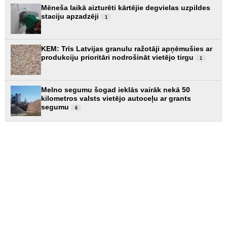
Mēneša laikā aizturēti kārtējie degvielas uzpildes
staciju apzadzēji
1
KEM: Trīs Latvijas granulu ražotāji apņēmušies ar
produkciju prioritāri nodrošināt vietējo tirgu
1
Melno segumu šogad ieklās vairāk nekā 50
kilometros valsts vietējo autoceļu ar grants
segumu
6