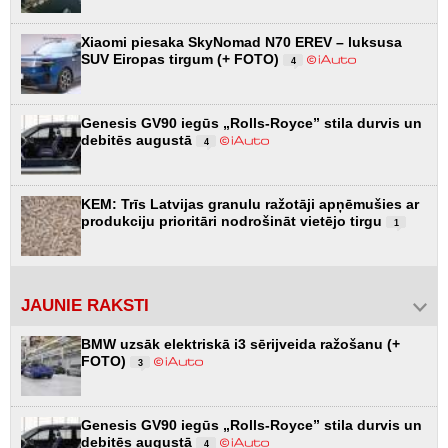
Xiaomi piesaka SkyNomad N70 EREV – luksusa
SUV Eiropas tirgum (+ FOTO)
4
Genesis GV90 iegūs „Rolls-Royce” stila durvis un
debitēs augustā
4
KEM: Trīs Latvijas granulu ražotāji apņēmušies ar
produkciju prioritāri nodrošināt vietējo tirgu
1
JAUNIE RAKSTI
BMW uzsāk elektriskā i3 sērijveida ražošanu (+
FOTO)
3
Genesis GV90 iegūs „Rolls-Royce” stila durvis un
debitēs augustā
4