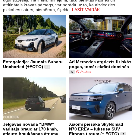
ugunsdzēsēji. Tie ir tikai minējumi, taču pieliktās kāpnes un
atritinātais kravas pārsegs, var norādīt uz to, ka aizdedzies
piekabes saturs, piemēram, šķelda.
LASĪT VAIRĀK
Fotogalerija: Jaunais Subaru
Arī Mercedes atgriezīs fiziskās
Uncharted (+FOTO)
pogas, tomēr ekrāni dominēs
3
6
Jelgavas novadā “BMW”
Xiaomi piesaka SkyNomad
vadītājs brauc ar 170 km/h,
N70 EREV – luksusa SUV
atļauto braukšanas ātrumu
Eiropas tirgum (+ FOTO)
4