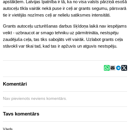
apstākļiem. Latvijas īpatnība ir tā, ka no visa valsts pārziņā esošā
autoceļu tīkla vairāk nekā puse ir ceļi ar grants segumu, pārsvarā
tie ir vietējās nozīmes ceļi ar nelielu satiksmes intensitāti.
Grants autoceļu uzturēšanas darbus šķīdoņa laikā nav iespējams
veikt - uzbraucot ar smago tehniku uz pārmitrināta, nestspēju
zaudējuša ceļa, tas tiks sabojāts vēl vairāk. Uzlabot grants ceļa
stāvokli var tikai tad, kad tas ir apžuvis un atguvis nestspēju.
Komentāri
Nav pievienots neviens komentārs.
Tavs komentārs
Vārds