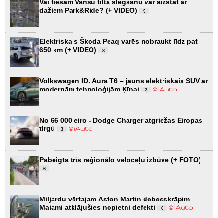
Vai tiešām Vanšu tilta slēgšanu var aizstāt ar
dažiem Park&Ride? (+ VIDEO)
9
Elektriskais Škoda Peaq varēs nobraukt līdz pat
650 km (+ VIDEO)
8
Volkswagen ID. Aura T6 – jauns elektriskais SUV ar
modernām tehnoloģijām Ķīnai
2
No 66 000 eiro - Dodge Charger atgriežas Eiropas
tirgū
3
Pabeigta trīs reģionālo veloceļu izbūve (+ FOTO)
6
Miljardu vērtajam Aston Martin debesskrāpim
Maiami atklājušies nopietni defekti
6