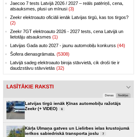
Jaecoo 7 tests Latvijā 2026 / 2027 – reāls patēriņš, cena,
atsauksmes, plusi un mīnusi
(3)
Zeekr elektroauto oficiāli ienāk Latvijas tirgū, kas tos tirgos?
(2)
Zeekr 7GT elektroauto 2026 - 2027 tests, cena Latvijā un
lietotāju atsauksmes
(1)
Latvijas Gada auto 2027 - jaunu automobiļu konkurss
(44)
Šofera dienasgrāmata.
(5308)
Latvijā sadeg elektroauto biroja stāvvietā, cik droši tie ir
daudzstāvu stāvvietās
(32)
LASĪTĀKIE RAKSTI
Dienas
Nedēļas
Latvijas tirgū ienāk Ķīnas automobiļu ražotājs
Zeekr (+ VIDEO)
6
Kārļa Ulmaņa gatves un Lielirbes ielas krustojumā
ierīkos sabiedriskā transporta joslu
7