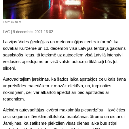
Foto: iAuto.lv
LVC | 9.decembris 2021 16:02
Latvijas Vides ģeoloģijas un meteoroloģijas centrs informē, ka
šovakar Kurzemē un 10. decembrī visā Latvijas teritorijā gaidāms
sasalstošs lietus, tā ietekmē uz autoceļiem visā Latvijā intensīvi
veidosies apledojums un visā valsts autoceļu tīklā ceļi būs ļoti
slideni.
Autovadītājiem jārēķinās, ka šādos laika apstākļos ceļu kaisīšana
ar pretslīdes materiāliem ir mazāk efektīva, un, turpinoties
nokrišņiem, ceļi var atkārtoti apledot arī pēc apstrādes ar
reaģentiem.
Aicinām autovadītājus ievērot maksimālu piesardzību – izvēlēties
ceļa seguma stāvoklim atbilstošu braukšanas ātrumu un distanci.
Jārēķinās, ka satiksme piektdien visas dienas laikā būs stipri