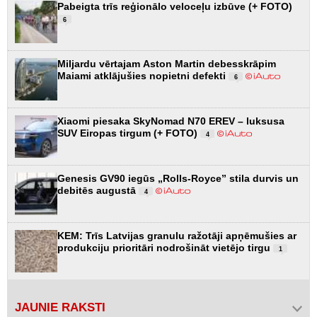
Pabeigta trīs reģionālo veloceļu izbūve (+ FOTO)
6
Miljardu vērtajam Aston Martin debesskrāpim
Maiami atklājušies nopietni defekti
6
Xiaomi piesaka SkyNomad N70 EREV – luksusa
SUV Eiropas tirgum (+ FOTO)
4
Genesis GV90 iegūs „Rolls-Royce” stila durvis un
debitēs augustā
4
KEM: Trīs Latvijas granulu ražotāji apņēmušies ar
produkciju prioritāri nodrošināt vietējo tirgu
1
JAUNIE RAKSTI