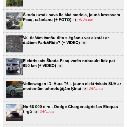
Škoda uzsāk sava lielākā modeļa, jaunā krosovera
Peaq, ražošanu (+ FOTO)
1
Vai tiešām Vanšu tilta slēgšanu var aizstāt ar
dažiem Park&Ride? (+ VIDEO)
9
Elektriskais Škoda Peaq varēs nobraukt līdz pat
650 km (+ VIDEO)
8
Volkswagen ID. Aura T6 – jauns elektriskais SUV ar
modernām tehnoloģijām Ķīnai
2
No 66 000 eiro - Dodge Charger atgriežas Eiropas
tirgū
3