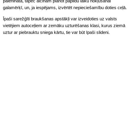
palēnināta, tāpēc aicinām plānot papildu laiku nokļūšanai
galamērķī, un, ja iespējams, izvērtēt nepieciešamību doties ceļā.
Īpaši sarežģīti braukšanas apstākļi var izveidoties uz valsts
vietējiem autoceļiem ar zemāku uzturēšanas klasi, kurus ziemā
uztur ar piebrauktu sniega kārtu, tie var būt īpaši slideni.