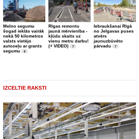
Melno segumu
Rīgas remontu
Iebraukšanai Rīgā
šogad ieklās vairāk
jaunā mērvienība -
no Jelgavas puses
J
nekā 50 kilometros
kļūdu skaits uz
atvērs
S
valsts vietējo
vienu metru darbu!
jaunuzbūvēto
L
autoceļu ar grants
(+ VIDEO)
pārvadu
U
7
7
segumu
l
6
i
IZCELTIE RAKSTI