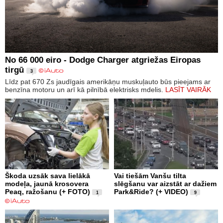
No 66 000 eiro - Dodge Charger atgriežas Eiropas
tirgū
3
Līdz pat 670 Zs jaudīgais amerikāņu muskuļauto būs pieejams ar
benzīna motoru un arī kā pilnībā elektrisks mdelis.
LASĪT VAIRĀK
Škoda uzsāk sava lielākā
Vai tiešām Vanšu tilta
modeļa, jaunā krosovera
slēgšanu var aizstāt ar dažiem
Peaq, ražošanu (+ FOTO)
Park&Ride? (+ VIDEO)
1
9