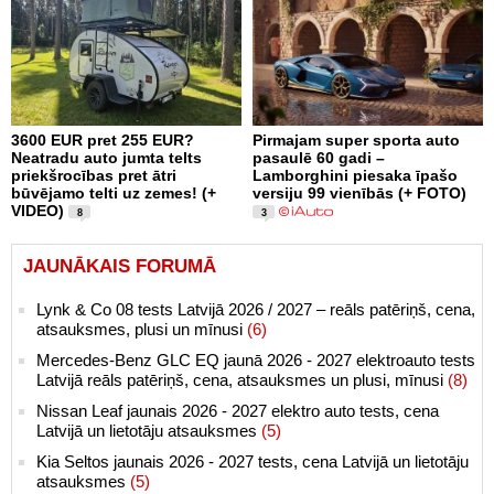
3600 EUR pret 255 EUR?
Pirmajam super sporta auto
Neatradu auto jumta telts
pasaulē 60 gadi –
priekšrocības pret ātri
Lamborghini piesaka īpašo
būvējamo telti uz zemes! (+
versiju 99 vienībās (+ FOTO)
VIDEO)
8
3
JAUNĀKAIS FORUMĀ
Lynk & Co 08 tests Latvijā 2026 / 2027 – reāls patēriņš, cena,
atsauksmes, plusi un mīnusi
(6)
Mercedes-Benz GLC EQ jaunā 2026 - 2027 elektroauto tests
Latvijā reāls patēriņš, cena, atsauksmes un plusi, mīnusi
(8)
Nissan Leaf jaunais 2026 - 2027 elektro auto tests, cena
Latvijā un lietotāju atsauksmes
(5)
Kia Seltos jaunais 2026 - 2027 tests, cena Latvijā un lietotāju
atsauksmes
(5)