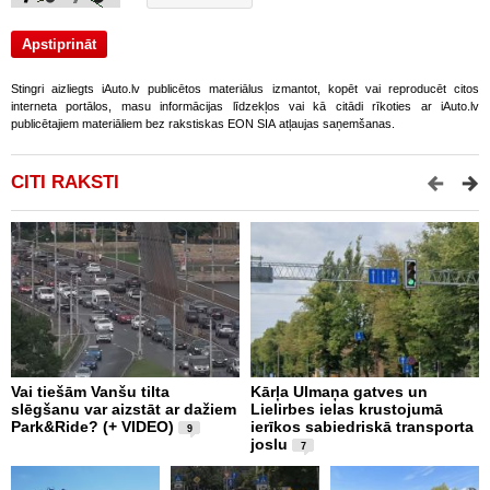
Stingri aizliegts iAuto.lv publicētos materiālus izmantot, kopēt vai reproducēt citos
interneta portālos, masu informācijas līdzekļos vai kā citādi rīkoties ar iAuto.lv
publicētajiem materiāliem bez rakstiskas EON SIA atļaujas saņemšanas.
CITI RAKSTI
Vai tiešām Vanšu tilta
Kārļa Ulmaņa gatves un
A
slēgšanu var aizstāt ar dažiem
Lielirbes ielas krustojumā
p
Park&Ride? (+ VIDEO)
ierīkos sabiedriskā transporta
t
9
joslu
n
7
B