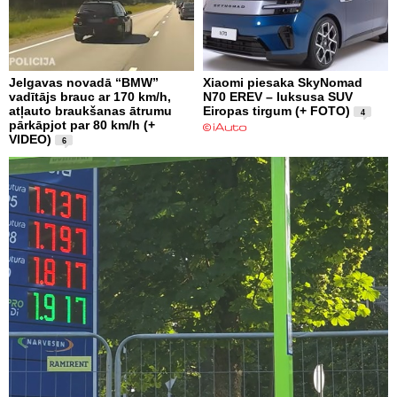
Jelgavas novadā “BMW”
Xiaomi piesaka SkyNomad
vadītājs brauc ar 170 km/h,
N70 EREV – luksusa SUV
atļauto braukšanas ātrumu
Eiropas tirgum (+ FOTO)
4
pārkāpjot par 80 km/h (+
VIDEO)
6