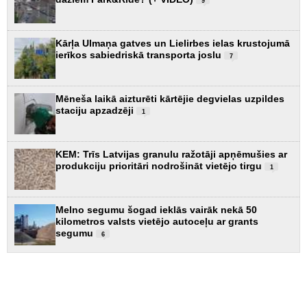
9
Kārļa Ulmaņa gatves un Lielirbes ielas krustojumā
ierīkos sabiedriskā transporta joslu
7
Mēneša laikā aizturēti kārtējie degvielas uzpildes
staciju apzadzēji
1
KEM: Trīs Latvijas granulu ražotāji apņēmušies ar
produkciju prioritāri nodrošināt vietējo tirgu
1
Melno segumu šogad ieklās vairāk nekā 50
kilometros valsts vietējo autoceļu ar grants
segumu
6