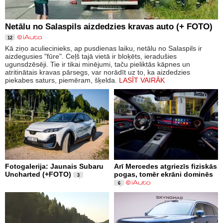
Netālu no Salaspils aizdedzies kravas auto (+ FOTO)
12
Kā ziņo aculiecinieks, ap pusdienas laiku, netālu no Salaspils ir
aizdegusies "fūre". Ceļš tajā vietā ir bloķēts, ieradušies
ugunsdzēsēji. Tie ir tikai minējumi, taču pieliktās kāpnes un
atritinātais kravas pārsegs, var norādīt uz to, ka aizdedzies
piekabes saturs, piemēram, šķelda.
LASĪT VAIRĀK
Fotogalerija: Jaunais Subaru
Arī Mercedes atgriezīs fiziskās
Uncharted (+FOTO)
pogas, tomēr ekrāni dominēs
3
6