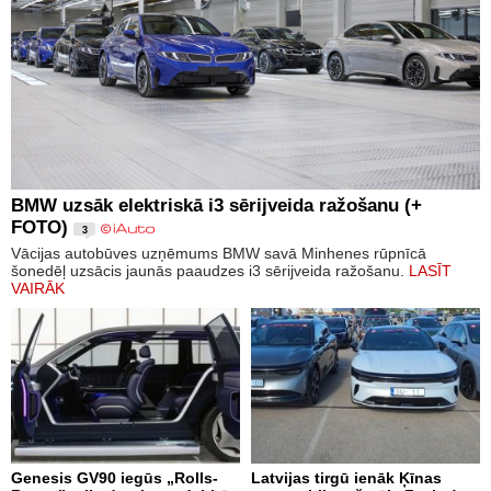
BMW uzsāk elektriskā i3 sērijveida ražošanu (+
FOTO)
3
Vācijas autobūves uzņēmums BMW savā Minhenes rūpnīcā
šonedēļ uzsācis jaunās paaudzes i3 sērijveida ražošanu.
LASĪT
VAIRĀK
Genesis GV90 iegūs „Rolls-
Latvijas tirgū ienāk Ķīnas