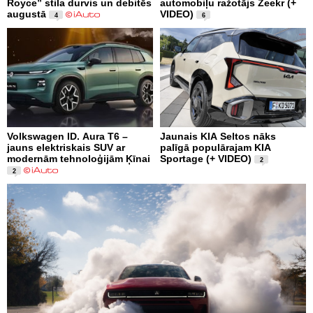
Royce” stila durvis un debitēs
automobiļu ražotājs Zeekr (+
augustā
VIDEO)
4
6
Volkswagen ID. Aura T6 –
Jaunais KIA Seltos nāks
jauns elektriskais SUV ar
palīgā populārajam KIA
modernām tehnoloģijām Ķīnai
Sportage (+ VIDEO)
2
2