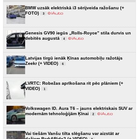
BMW uzsāk elektriskā i3 sērijveida ražošanu (+
FOTO)
3
Genesis GV90 iegūs „Rolls-Royce” stila durvis un
debitēs augustā
4
Latvijas tirgū ienāk Ķīnas automobiļu ražotājs
Zeekr (+ VIDEO)
6
LVRTC: Robežas aprīkošana rit pēc plāniem (+
VIDEO)
1
Volkswagen ID. Aura T6 – jauns elektriskais SUV ar
modernām tehnoloģijām Ķīnai
2
Vai tiešām Vanšu tilta slēgšanu var aizstāt ar
dažiem Park&Ride? (+ VIDEO)