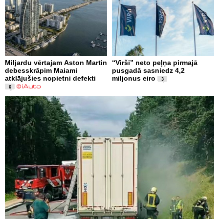
Miljardu vērtajam Aston Martin
“Virši” neto peļņa pirmajā
debesskrāpim Maiami
pusgadā sasniedz 4,2
atklājušies nopietni defekti
miljonus eiro
3
6