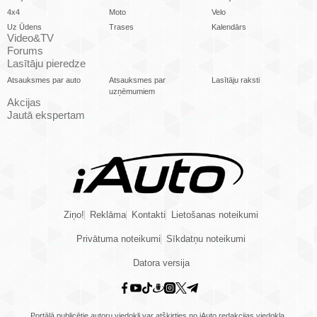
4x4
Moto
Velo
Uz Ūdens
Trases
Kalendārs
Video&TV
Forums
Lasītāju pieredze
Atsauksmes par auto
Atsauksmes par
Lasītāju raksti
uzņēmumiem
Akcijas
Jautā ekspertam
Ziņo!
Reklāma
Kontakti
Lietošanas noteikumi
Privātuma noteikumi
Sīkdatņu noteikumi
Datora versija
Portālā publicētie autoru viedokļi var atšķirties no iAuto redakcijas viedokļa.