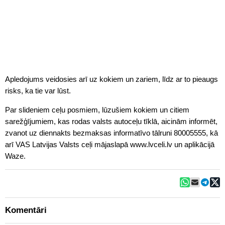
Apledojums veidosies arī uz kokiem un zariem, līdz ar to pieaugs
risks, ka tie var lūst.
Par slideniem ceļu posmiem, lūzušiem kokiem un citiem
sarežģījumiem, kas rodas valsts autoceļu tīklā, aicinām informēt,
zvanot uz diennakts bezmaksas informatīvo tālruni 80005555, kā
arī VAS Latvijas Valsts ceļi mājaslapā www.lvceli.lv un aplikācijā
Waze.
Komentāri