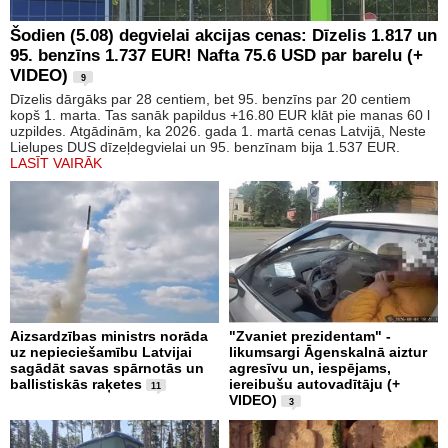
Šodien (5.08) degvielai akcijas cenas: Dīzelis 1.817 un
95. benzīns 1.737 EUR! Nafta 75.6 USD par barelu (+
VIDEO)
9
Dīzelis dārgāks par 28 centiem, bet 95. benzīns par 20 centiem
kopš 1. marta. Tas sanāk papildus +16.80 EUR klāt pie manas 60 l
uzpildes. Atgādinām, ka 2026. gada 1. martā cenas Latvijā, Neste
Lielupes DUS dīzeļdegvielai un 95. benzīnam bija 1.537 EUR.
LASĪT VAIRĀK
Aizsardzības ministrs norāda
"Zvaniet prezidentam" -
uz nepieciešamību Latvijai
likumsargi Āgenskalnā aiztur
sagādāt savas spārnotās un
agresīvu un, iespējams,
ballistiskās raķetes
iereibušu autovadītāju (+
11
VIDEO)
3