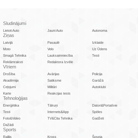
Sludinājumi
Lietoti Auto
Jauni Auto
Autonoma
Ziņas
Latvijā
Pasaulē
Izklaide
Moto
Velo
Uz Ūdens
Smagā Tehnika
Lauksaimniecība
Testi
Reklāmraksti
Redaktora Izvēle
Vīriem
Drošība
Avārijas
Policija
Akadēmija
Satiksme
Garāžā
Ceļojumi
Militāri
Autoklubi
Karte
Reakcijas tests
Tehnoloģijas
Enerģētika
Tālruņi
Datori&Portatīvie
Testi
Internets&App
Spēles
Foto&Video
TV&Cita Tehnika
Gadžeti
Dažādi
Sports
Rallijs
Kross
Šoseja