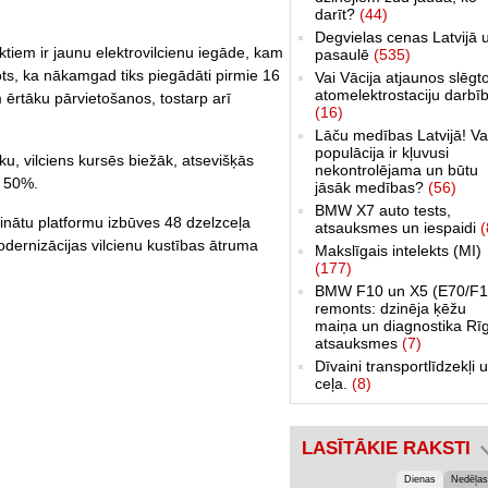
darīt?
(44)
Degvielas cenas Latvijā 
iem ir jaunu elektrovilcienu iegāde, kam
pasaulē
(535)
ots, ka nākamgad tiks piegādāti pirmie 16
Vai Vācija atjaunos slēgt
atomelektrostaciju darbī
m ērtāku pārvietošanos, tostarp arī
(16)
Lāču medības Latvijā! Va
populācija ir kļuvusi
iku, vilciens kursēs biežāk, atsevišķās
nekontrolējama un būtu
at 50%.
jāsāk medības?
(56)
BMW X7 auto tests,
nātu platformu izbūves 48 dzelzceļa
atsauksmes un iespaidi
(
modernizācijas vilcienu kustības ātruma
Makslīgais intelekts (MI)
(177)
BMW F10 un X5 (E70/F1
remonts: dzinēja ķēžu
maiņa un diagnostika Rī
atsauksmes
(7)
Dīvaini transportlīdzekļi 
ceļa.
(8)
LASĪTĀKIE RAKSTI
Dienas
Nedēļas