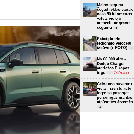
Melno segumu
šogad ieklās vairāk
nekā 50 kilometros
valsts vietējo
autoceļu ar grants
segumu
3
Pabeigta trīs
reģionālo veloceļu
izbūve (+ FOTO)
3
No 66 000 eiro -
Dodge Charger
atgriežas Eiropas
tirgū
1
Ceļojuma suvenīru
vietā – izsists auto
logs: kā pasargāt
personīgās mantas,
atpūšoties ārzemēs
1