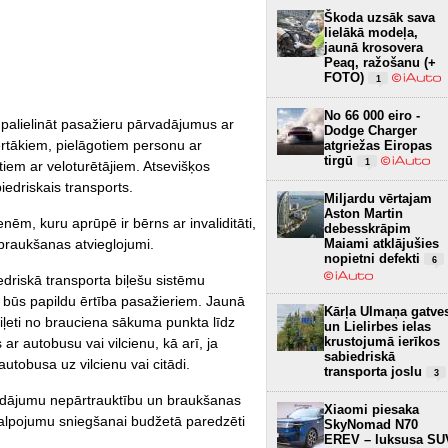
Škoda uzsāk sava
lielākā modeļa,
jaunā krosovera
Peaq, ražošanu (+
FOTO)
1
No 66 000 eiro -
palielināt pasažieru pārvadājumus ar
Dodge Charger
rtākiem, pielāgotiem personu ar
atgriežas Eiropas
tirgū
1
iem ar veloturētājiem. Atsevišķos
edriskais transports.
Miljardu vērtajam
Aston Martin
m, kuru aprūpē ir bērns ar invaliditāti,
debesskrāpim
braukšanas atvieglojumi.
Maiami atklājušies
nopietni defekti
6
edriskā transporta biļešu sistēmu
 būs papildu ērtība pasažieriem. Jaunā
Kārļa Ulmaņa gatve
iļeti no brauciena sākuma punkta līdz
un Lielirbes ielas
krustojumā ierīkos
r autobusu vai vilcienu, kā arī, ja
sabiedriskā
tobusa uz vilcienu vai citādi.
transporta joslu
3
adājumu nepārtrauktību un braukšanas
Xiaomi piesaka
alpojumu sniegšanai budžetā paredzēti
SkyNomad N70
EREV – luksusa SU