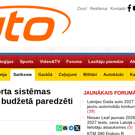
Ziņo!
Reklāma
Kontakti
loģijas
Sports
Video&TV
Forums
Lasītāju pieredze
Ak
ija
Satiksme
Garāžā
Ceļojumi
Militāri
Autoklubi
Ka
rta sistēmas
JAUNĀKAIS FORUM
 budžetā paredzēti
Latvijas Gada auto 2027 
jaunu automobiļu konkur
(39)
Nissan Leaf jaunais 2026
2027 tests, cena Latvijā 
lietotāju atsauksmes
(0)
KTM 390 Enduro R