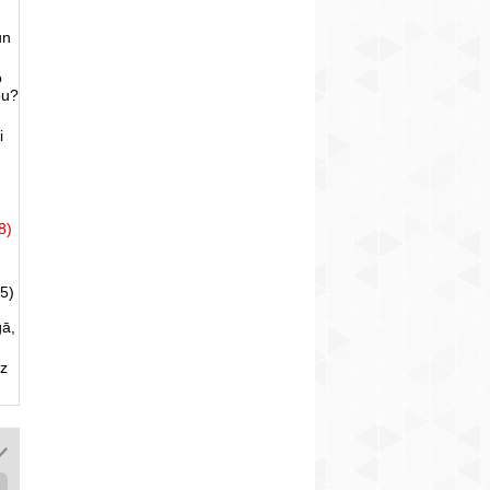
un
o
bu?
i
8)
5)
gā,
uz