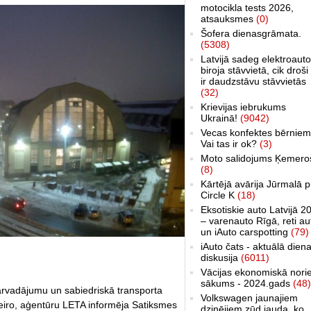
motocikla tests 2026,
atsauksmes
(0)
Šofera dienasgrāmata.
(5308)
Latvijā sadeg elektroauto
biroja stāvvietā, cik droši 
ir daudzstāvu stāvvietās
(32)
Krievijas iebrukums
Ukrainā!
(9042)
Vecas konfektes bērniem
Vai tas ir ok?
(3)
Moto salidojums Ķemero
(8)
Kārtējā avārija Jūrmalā p
Circle K
(18)
Eksotiskie auto Latvijā 2
– varenauto Rīgā, reti au
un iAuto carspotting
(79)
iAuto čats - aktuālā dien
diskusija
(6011)
Vācijas ekonomiskā nori
sākums - 2024.gads
(48)
rvadājumu un sabiedriskā transporta
Volkswagen jaunajiem
i eiro, aģentūru LETA informēja Satiksmes
dzinējiem zūd jauda, ko