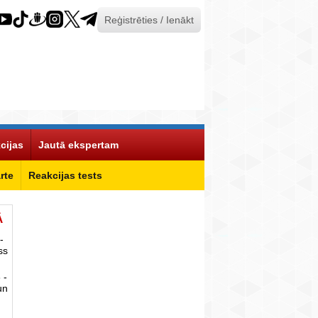
Reģistrēties / Ienākt
cijas
Jautā ekspertam
rte
Reakcijas tests
Ā
-
ss
 -
un