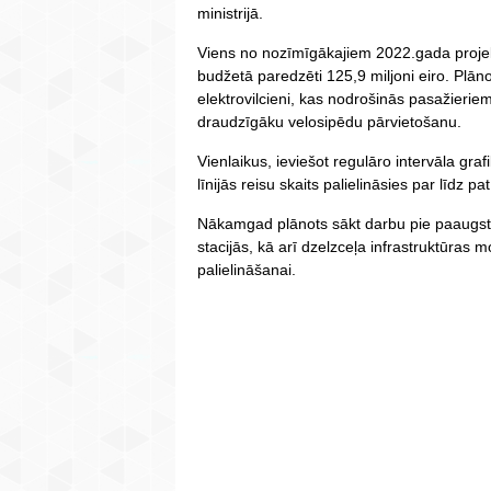
ministrijā.
Viens no nozīmīgākajiem 2022.gada projekt
budžetā paredzēti 125,9 miljoni eiro. Plān
elektrovilcieni, kas nodrošinās pasažierie
draudzīgāku velosipēdu pārvietošanu.
Vienlaikus, ieviešot regulāro intervāla graf
līnijās reisu skaits palielināsies par līdz p
Nākamgad plānots sākt darbu pie paaugsti
stacijās, kā arī dzelzceļa infrastruktūras 
palielināšanai.