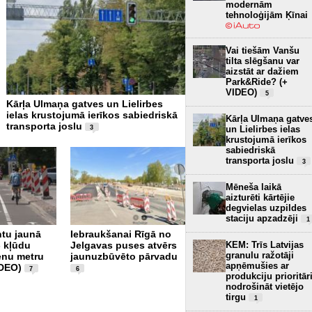
modernām
tehnoloģijām Ķīnai
Vai tiešām Vanšu
tilta slēgšanu var
aizstāt ar dažiem
Park&Ride? (+
VIDEO)
5
Kārļa Ulmaņa gatves un Lielirbes
Ar pēdējā robežkontroles 
ielas krustojumā ierīkos sabiedriskā
slēgšanu kravas transport
Kārļa Ulmaņa gatve
transporta joslu
iedzīvotāji vairs nevarēs š
un Lielirbes ielas
3
Latvijas-Baltkrievijas robe
krustojumā ierīkos
sabiedriskā
transporta joslu
3
Mēneša laikā
aizturēti kārtējie
degvielas uzpildes
staciju apzadzēji
1
tu jaunā
Iebraukšanai Rīgā no
KEM: Trīs Latvijas
- kļūdu
Jelgavas puses atvērs
Jaunais Depo-Spice
granulu ražotāji
ienu metru
jaunuzbūvēto pārvadu
krustojums Lielirbes un
apņēmušies ar
IDEO)
Kārļa Ulmaņa gatvē -
7
6
produkciju prioritār
vai luksofori ir bīstami
nodrošināt vietējo
izvietoti? (+ VIDEO)
9
tirgu
1