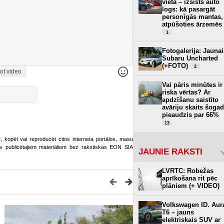
vietā – izsists auto
logs: kā pasargāt
personīgās mantas,
atpūšoties ārzemēs
1
Fotogalerija: Jaunai
Subaru Uncharted
(+FOTO)
3
ot video
Vai pāris minūtes ir
riska vērtas? Ar
apdzīšanu saistīto
avāriju skaits šogad
pieaudzis par 66%
13
ot, kopēt vai reproducēt citos interneta portālos, masu
o.lv publicētajiem materiāliem bez rakstiskas EON SIA
JAUNIE RAKSTI
LVRTC: Robežas
aprīkošana rit pēc
plāniem (+ VIDEO)
Volkswagen ID. Aur
T6 – jauns
elektriskais SUV ar