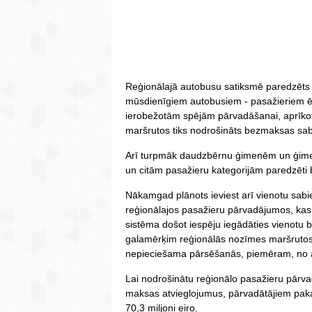
Reģionālajā autobusu satiksmē paredzēts 
mūsdienīgiem autobusiem - pasažieriem ē
ierobežotām spējām pārvadāšanai, aprīkot
maršrutos tiks nodrošināts bezmaksas sabi
Arī turpmāk daudzbērnu ģimenēm un ģimenē
un citām pasažieru kategorijām paredzēti 
Nākamgad plānots ieviest arī vienotu sabi
reģionālajos pasažieru pārvadājumos, kas
sistēma došot iespēju iegādāties vienotu b
galamērķim reģionālās nozīmes maršrutos a
nepieciešama pārsēšanās, piemēram, no au
Lai nodrošinātu reģionālo pasažieru pārv
maksas atvieglojumus, pārvadātājiem pak
70,3 miljoni eiro.