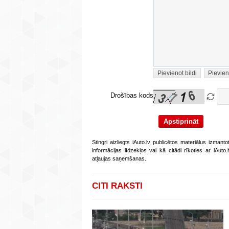
Pievienot bildi
Pievien
Drošības kods
Stingri aizliegts iAuto.lv publicētos materiālus izmant
informācijas līdzekļos vai kā citādi rīkoties ar iAut
atļaujas saņemšanas.
CITI RAKSTI