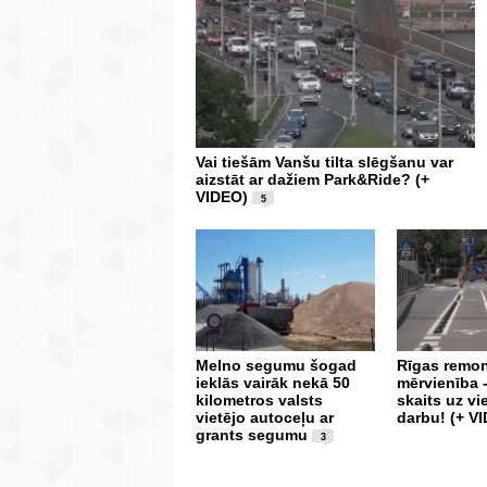
Vai tiešām Vanšu tilta slēgšanu var
aizstāt ar dažiem Park&Ride? (+
VIDEO)
5
Melno segumu šogad
Rīgas remon
ieklās vairāk nekā 50
mērvienība 
kilometros valsts
skaits uz v
vietējo autoceļu ar
darbu! (+ V
grants segumu
3