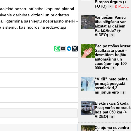
Eiropas tirgum (+
FOTO)
4
rojektā nozaru attīstībai kopumā plānoti
lvenie darbības virzieni un prioritātes
Vai tiešām Vanšu
lai ilgtermiņā sasniegtu nosprausto mērķi -
tilta slēgšanu var
aizstāt ar dažiem
a sistēmu, kas nodrošina iedzīvotāju
Park&Ride? (+
VIDEO)
5
Pēc postošās krusa
Saulkrastu pusē –
desmitiem bojātu
automašīnu un
zaudējumi ap 100
000 eiro
2
“Virši” neto peļņa
pirmajā pusgadā
sasniedz 4,2
miljonus eiro
3
Elektriskais Škoda
Peaq varēs nobrauk
līdz pat 650 km (+
VIDEO)
8
Ceļojuma suvenīru