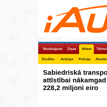
Sludinājumi
Ziņas
Vīriem
Tehno
Drošība
Avārijas
Policija
Akadēm
Sabiedriskā transpo
attīstībai nākamgad
228,2 miljoni eiro