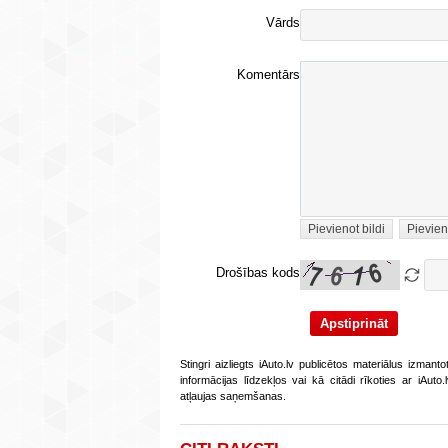
Vārds
Komentārs
Pievienot bildi
Pievien
Drošības kods
Stingri aizliegts iAuto.lv publicētos materiālus izmant
informācijas līdzekļos vai kā citādi rīkoties ar iAut
atļaujas saņemšanas.