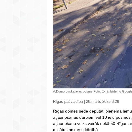
A.Dombrovska ielas posms Foto: Ekrānbilde no Goog
Rīgas pašvaldība | 28.marts 2025 8:28
Rīgas domes sēdē deputāti pieņēma lēmum
atjaunošanas darbiem vēl 10 ielu posmo
atjaunošanu veiks vairāk nekā 50 Rīgas asf
atklātu konkursu kārtībā.