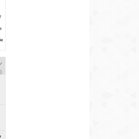
!
s
ie
s