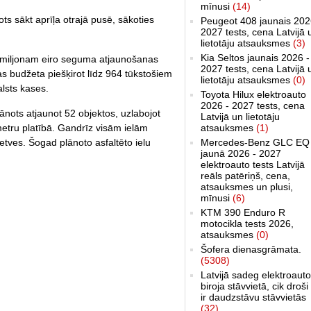
mīnusi
(14)
s sākt aprīļa otrajā pusē, sākoties
Peugeot 408 jaunais 202
2027 tests, cena Latvijā 
lietotāju atsauksmes
(3)
Kia Seltos jaunais 2026 -
4 miljonam eiro seguma atjaunošanas
2027 tests, cena Latvijā 
s budžeta piešķirot līdz 964 tūkstošiem
lietotāju atsauksmes
(0)
alsts kases.
Toyota Hilux elektroauto
2026 - 2027 tests, cena
ots atjaunot 52 objektos, uzlabojot
Latvijā un lietotāju
atsauksmes
(1)
etru platībā. Gandrīz visām ielām
Mercedes-Benz GLC EQ
etves. Šogad plānoto asfaltēto ielu
jaunā 2026 - 2027
elektroauto tests Latvijā
reāls patēriņš, cena,
atsauksmes un plusi,
mīnusi
(6)
KTM 390 Enduro R
motocikla tests 2026,
atsauksmes
(0)
Šofera dienasgrāmata.
(5308)
Latvijā sadeg elektroauto
biroja stāvvietā, cik droši 
ir daudzstāvu stāvvietās
(32)