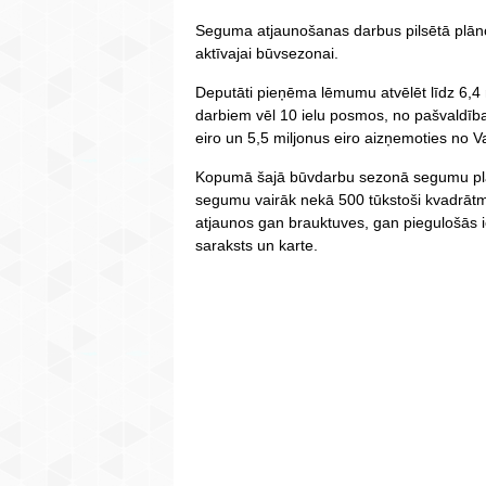
Seguma atjaunošanas darbus pilsētā plānot
aktīvajai būvsezonai.
Deputāti pieņēma lēmumu atvēlēt līdz 6,
darbiem vēl 10 ielu posmos, no pašvaldība
eiro un 5,5 miljonus eiro aizņemoties no V
Kopumā šajā būvdarbu sezonā segumu plān
segumu vairāk nekā 500 tūkstoši kvadrātm
atjaunos gan brauktuves, gan piegulošās i
saraksts un karte.