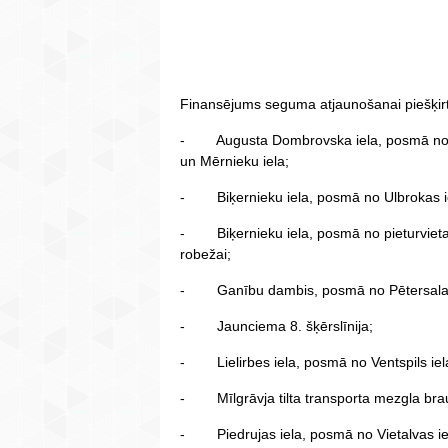
Finansējums seguma atjaunošanai piešķirt
- Augusta Dombrovska iela, posmā no Bal
un Mērnieku iela;
- Biķernieku iela, posmā no Ulbrokas iela
- Biķernieku iela, posmā no pieturvietas 
robežai;
- Ganību dambis, posmā no Pētersalas i
- Jaunciema 8. šķērslīnija;
- Lielirbes iela, posmā no Ventspils iela
- Mīlgrāvja tilta transporta mezgla bra
- Piedrujas iela, posmā no Vietalvas ielas