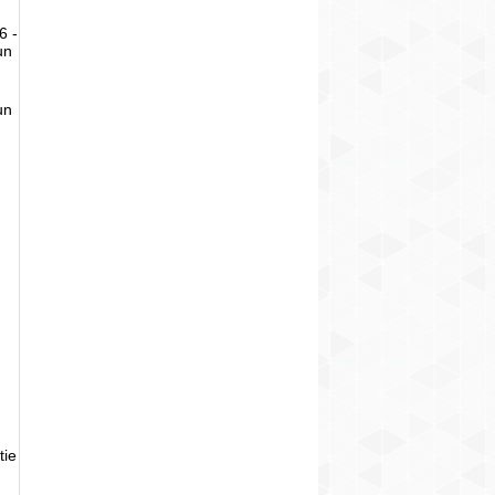
6 -
un
un
tie