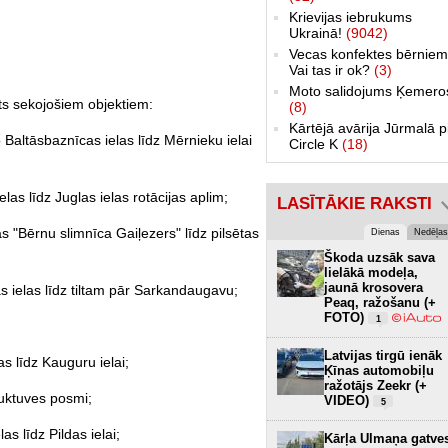
Krievijas iebrukums
Ukrainā!
(9042)
Vecas konfektes bērniem
Vai tas ir ok?
(3)
Moto salidojums Ķemero
s sekojošiem objektiem:
(8)
Kārtējā avārija Jūrmalā p
tāsbaznīcas ielas līdz Mērnieku ielai
Circle K
(18)
s līdz Juglas ielas rotācijas aplim;
LASĪTĀKIE RAKSTI
"Bērnu slimnīca Gaiļezers" līdz pilsētas
Dienas
Nedēļas
Škoda uzsāk sava
lielākā modeļa,
jaunā krosovera
elas līdz tiltam pār Sarkandaugavu;
Peaq, ražošanu (+
FOTO)
1
Latvijas tirgū ienāk
s līdz Kauguru ielai;
Ķīnas automobiļu
ražotājs Zeekr (+
uktuves posmi;
VIDEO)
5
 līdz Pildas ielai;
Kārļa Ulmaņa gatve