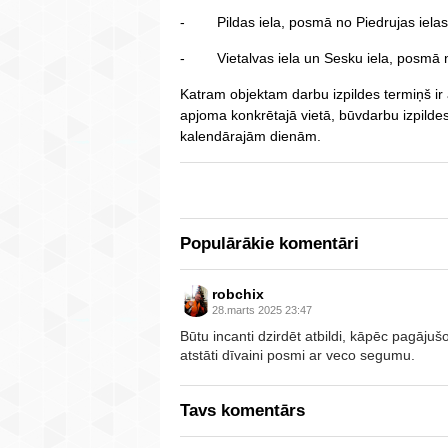
- Pildas iela, posmā no Piedrujas ielas l
- Vietalvas iela un Sesku iela, posmā no 
Katram objektam darbu izpildes termiņš ir
apjoma konkrētajā vietā, būvdarbu izpildes 
kalendārajām dienām.
Populārākie komentāri
robchix
28.marts 2025 23:47
Būtu incanti dzirdēt atbildi, kāpēc pagājušo
atstāti dīvaini posmi ar veco segumu.
Tavs komentārs