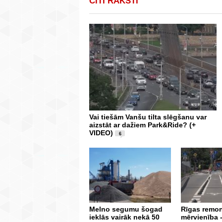
CITI RAKSTI
Vai tiešām Vanšu tilta slēgšanu var
aizstāt ar dažiem Park&Ride? (+
VIDEO)
6
Melno segumu šogad
Rīgas remon
ieklās vairāk nekā 50
mērvienība 