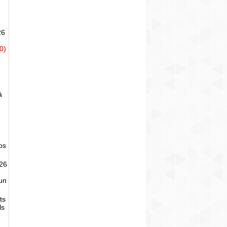
26
0)
ā
tos
026
un
ts
ls