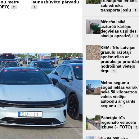
krustojumā ierīkos
ienu metru
jaunuzbūvēto pārvadu
krustojums Lielirbes un
sabiedriskā
IDEO)
Kārļa Ulmaņa gatvē -
7
6
transporta joslu
7
vai luksofori ir bīstami
izvietoti? (+ VIDEO)
9
Mēneša laikā
aizturēti kārtējie
degvielas uzpildes
staciju apzadzēji
1
KEM: Trīs Latvijas
granulu ražotāji
apņēmušies ar
produkciju prioritār
nodrošināt vietējo
tirgu
1
Melno segumu
šogad ieklās vairāk
nekā 50 kilometros
valsts vietējo
autoceļu ar grants
segumu
5
Pabeigta trīs
reģionālo veloceļu
izbūve (+ FOTO)
5
No 66 000 eiro -