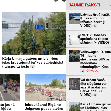
JAUNIE RAKSTI
Latvijas tirgū ienāk
Ķīnas automobiļu
ražotājs Zeekr (+
VIDEO)
5
LVRTC: Robežas
aprīkošana rit pēc
plāniem (+ VIDEO)
Volkswagen ID. Aur
T6 – jauns
Kārļa Ulmaņa gatves un Lielirbes
Ar pēdējā robežkontroles 
elektriskais SUV ar
ielas krustojumā ierīkos sabiedriskā
slēgšanu kravas transport
modernām
transporta joslu
iedzīvotāji vairs nevarēs š
tehnoloģijām Ķīnai
7
Latvijas-Baltkrievijas robe
2
Vai tiešām Vanšu
tilta slēgšanu var
aizstāt ar dažiem
Park&Ride? (+
VIDEO)
6
Kārļa Ulmaņa gatve
tu jaunā
Iebraukšanai Rīgā no
un Lielirbes ielas
- kļūdu
Jelgavas puses atvērs
Jaunais Depo-Spice