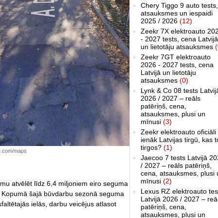
Chery Tiggo 9 auto tests,
atsauksmes un iespaidi
2025 / 2026
(12)
Zeekr 7X elektroauto 20
- 2027 tests, cena Latvijā
un lietotāju atsauksmes
(
Zeekr 7GT elektroauto
2026 - 2027 tests, cena
Latvijā un lietotāju
atsauksmes
(0)
Lynk & Co 08 tests Latvij
2026 / 2027 – reāls
patēriņš, cena,
atsauksmes, plusi un
mīnusi
(3)
Zeekr elektroauto oficiāli
ienāk Latvijas tirgū, kas 
tirgos?
(1)
le.com/maps
Jaecoo 7 tests Latvijā 2
/ 2027 – reāls patēriņš,
cena, atsauksmes, plusi 
mīnusi
(2)
u atvēlēt līdz 6,4 miljoniem eiro seguma
Lexus RZ elektroauto tes
s. Kopumā šajā būvdarbu sezonā seguma
Latvijā 2026 / 2027 – reā
altētajās ielās, darbu veicējus atlasot
patēriņš, cena,
atsauksmes, plusi un