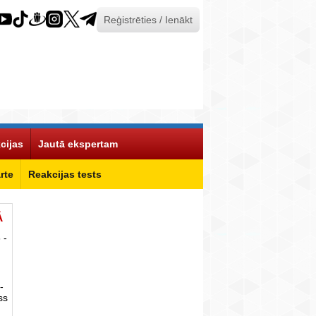
Reģistrēties / Ienākt
cijas
Jautā ekspertam
rte
Reakcijas tests
Ā
 -
-
ss