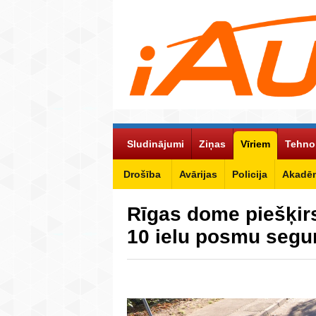
Sludinājumi
Ziņas
Vīriem
Tehno
Drošība
Avārijas
Policija
Akadēm
Rīgas dome piešķir
10 ielu posmu seg