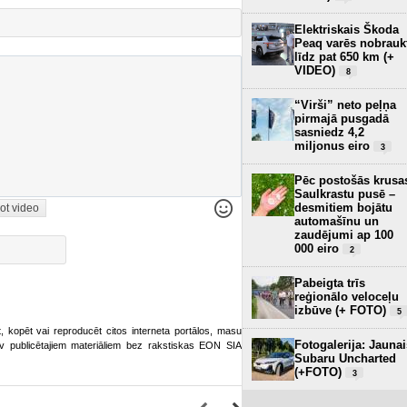
Elektriskais Škoda
Peaq varēs nobrauk
līdz pat 650 km (+
VIDEO)
8
“Virši” neto peļņa
pirmajā pusgadā
sasniedz 4,2
miljonus eiro
3
Pēc postošās krusa
Saulkrastu pusē –
desmitiem bojātu
ot video
automašīnu un
zaudējumi ap 100
000 eiro
2
Pabeigta trīs
reģionālo veloceļu
izbūve (+ FOTO)
5
ot, kopēt vai reproducēt citos interneta portālos, masu
Fotogalerija: Jaunai
o.lv publicētajiem materiāliem bez rakstiskas EON SIA
Subaru Uncharted
(+FOTO)
3