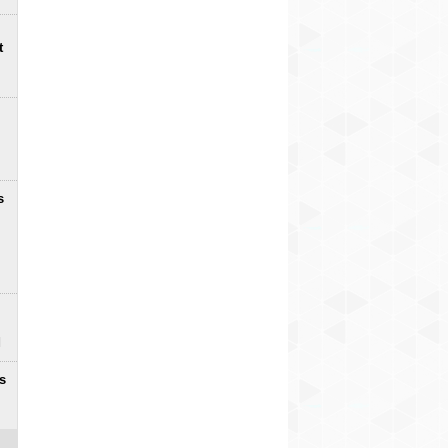
t
s
s