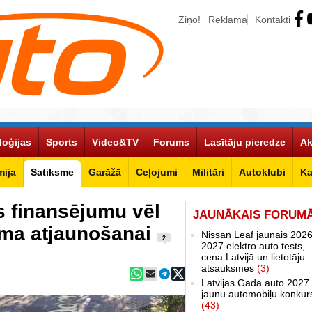
Ziņo!
Reklāma
Kontakti
loģijas
Sports
Video&TV
Forums
Lasītāju pieredze
Ak
ija
Satiksme
Garāžā
Ceļojumi
Militāri
Autoklubi
Ka
s finansējumu vēl
JAUNĀKAIS FORUM
uma atjaunošanai
Nissan Leaf jaunais 2026
2
2027 elektro auto tests,
cena Latvijā un lietotāju
atsauksmes
(3)
Latvijas Gada auto 2027 
jaunu automobiļu konkur
(43)