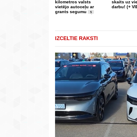
kilometros valsts
skaits uz v
vietējo autoceļu ar
darbu! (+ V
grants segumu
5
IZCELTIE RAKSTI