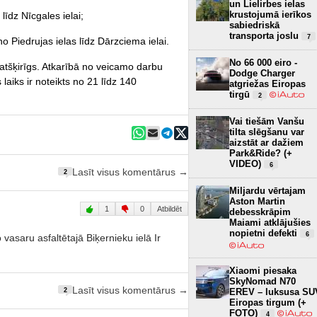
un Lielirbes ielas
krustojumā ierīkos
īdz Nīcgales ielai;
sabiedriskā
transporta joslu
7
Piedrujas ielas līdz Dārzciema ielai.
No 66 000 eiro -
 atšķirīgs. Atkarībā no veicamo darbu
Dodge Charger
laiks ir noteikts no 21 līdz 140
atgriežas Eiropas
tirgū
2
Vai tiešām Vanšu
tilta slēgšanu var
aizstāt ar dažiem
Park&Ride? (+
VIDEO)
6
Lasīt visus komentārus →
2
Miljardu vērtajam
Aston Martin
1
0
Atbildēt
debesskrāpim
Maiami atklājušies
nopietni defekti
6
 vasaru asfaltētajā Biķernieku ielā Ir
Xiaomi piesaka
SkyNomad N70
Lasīt visus komentārus →
EREV – luksusa SU
2
Eiropas tirgum (+
FOTO)
4