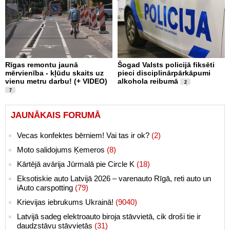
Rīgas remontu jaunā
Šogad Valsts policijā fiksēti
mērvienība - kļūdu skaits uz
pieci disciplinārpārkāpumi
vienu metru darbu! (+ VIDEO)
alkohola reibumā
2
7
JAUNĀKAIS FORUMĀ
Vecas konfektes bērniem! Vai tas ir ok?
(2)
Moto salidojums Ķemeros
(8)
Kārtējā avārija Jūrmalā pie Circle K
(18)
Eksotiskie auto Latvijā 2026 – varenauto Rīgā, reti auto un
iAuto carspotting
(79)
Krievijas iebrukums Ukrainā!
(9040)
Latvijā sadeg elektroauto biroja stāvvietā, cik droši tie ir
daudzstāvu stāvvietās
(31)