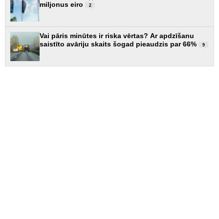
miljonus eiro
2
Vai pāris minūtes ir riska vērtas? Ar apdzīšanu
saistīto avāriju skaits šogad pieaudzis par 66%
9