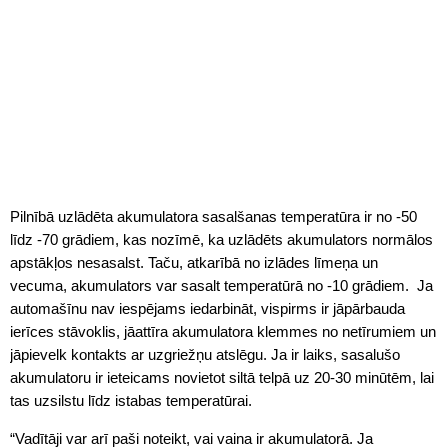
Pilnībā uzlādēta akumulatora sasalšanas temperatūra ir no -50
līdz -70 grādiem, kas nozīmē, ka uzlādēts akumulators normālos
apstākļos nesasalst. Taču, atkarībā no izlādes līmeņa un
vecuma, akumulators var sasalt temperatūrā no -10 grādiem. Ja
automašīnu nav iespējams iedarbināt, vispirms ir jāpārbauda
ierīces stāvoklis, jāattīra akumulatora klemmes no netīrumiem un
jāpievelk kontakts ar uzgriežņu atslēgu. Ja ir laiks, sasalušo
akumulatoru ir ieteicams novietot siltā telpā uz 20-30 minūtēm, lai
tas uzsilstu līdz istabas temperatūrai.
“Vadītāji var arī paši noteikt, vai vaina ir akumulatorā. Ja