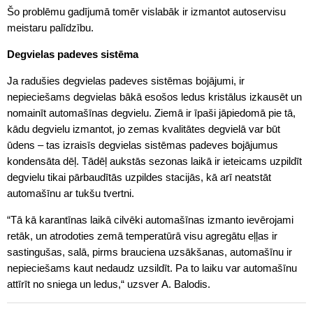
Šo problēmu gadījumā tomēr vislabāk ir izmantot autoservisu
meistaru palīdzību.
Degvielas padeves sistēma
Ja radušies degvielas padeves sistēmas bojājumi, ir
nepieciešams degvielas bākā esošos ledus kristālus izkausēt un
nomainīt automašīnas degvielu. Ziemā ir īpaši jāpiedomā pie tā,
kādu degvielu izmantot, jo zemas kvalitātes degvielā var būt
ūdens – tas izraisīs degvielas sistēmas padeves bojājumus
kondensāta dēļ. Tādēļ aukstās sezonas laikā ir ieteicams uzpildīt
degvielu tikai pārbaudītās uzpildes stacijās, kā arī neatstāt
automašīnu ar tukšu tvertni.
“Tā kā karantīnas laikā cilvēki automašīnas izmanto ievērojami
retāk, un atrodoties zemā temperatūrā visu agregātu eļļas ir
sastingušas, salā, pirms brauciena uzsākšanas, automašīnu ir
nepieciešams kaut nedaudz uzsildīt. Pa to laiku var automašīnu
attīrīt no sniega un ledus,“ uzsver A. Balodis.