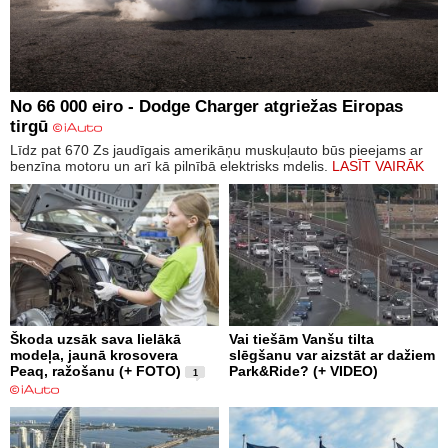
No 66 000 eiro - Dodge Charger atgriežas Eiropas
tirgū
Līdz pat 670 Zs jaudīgais amerikāņu muskuļauto būs pieejams ar
benzīna motoru un arī kā pilnībā elektrisks mdelis.
LASĪT VAIRĀK
Škoda uzsāk sava lielākā
Vai tiešām Vanšu tilta
modeļa, jaunā krosovera
slēgšanu var aizstāt ar dažiem
Peaq, ražošanu (+ FOTO)
Park&Ride? (+ VIDEO)
1