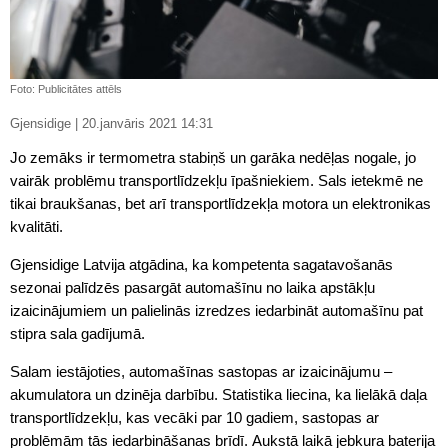
Foto: Publicitātes attēls
Gjensidige | 20.janvāris 2021 14:31
Jo zemāks ir termometra stabiņš un garāka nedēļas nogale, jo
vairāk problēmu transportlīdzekļu īpašniekiem. Sals ietekmē ne
tikai braukšanas, bet arī transportlīdzekļa motora un elektronikas
kvalitāti.
Gjensidige Latvija atgādina, ka kompetenta sagatavošanās
sezonai palīdzēs pasargāt automašīnu no laika apstākļu
izaicinājumiem un palielinās izredzes iedarbināt automašīnu pat
stipra sala gadījumā.
Salam iestājoties, automašīnas sastopas ar izaicinājumu –
akumulatora un dzinēja darbību. Statistika liecina, ka lielākā daļa
transportlīdzekļu, kas vecāki par 10 gadiem, sastopas ar
problēmām tās iedarbināšanas brīdī. Aukstā laikā jebkura baterija