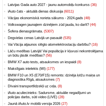
Latvijas Gada auto 2027 - jaunu automobiļu konkurss
(36)
iAuto čats - aktuālā dienas diskusija
(6011)
Vācijas ekonomiskā norieta sākums - 2024.gads
(48)
Volkswagen jaunajiem dzinējiem zūd jauda, ko darīt?
(44)
Šofera dienasgrāmata.
(5307)
Degvielas cenas Latvijā un pasaulē
(535)
Vai Vācija atjaunos slēgto atomelektrostaciju darbību?
(16)
Lāču medības Latvijā! Vai populācija ir kļuvusi nekontrolējama
un būtu jāsāk medības?
(56)
BMW X7 auto tests, atsauksmes un iespaidi
(8)
Makslīgais intelekts (MI)
(177)
BMW F10 un X5 (E70/F15) remonts: dzinēja ķēžu maiņa un
diagnostika Rīgā, atsauksmes
(7)
Dīvaini transportlīdzekļi uz ceļa.
(8)
iAuto aculiecinieks: Sadursme, aktuālie negadījumi un
policijas darbs, sūti video (LIVE)
(28)
Jaunā iAuto.lv mobilā versija 2026
(27)