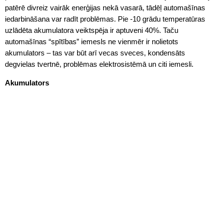
patērē divreiz vairāk enerģijas nekā vasarā, tādēļ automašīnas
iedarbināšana var radīt problēmas. Pie -10 grādu temperatūras
uzlādēta akumulatora veiktspēja ir aptuveni 40%. Taču
automašīnas “spītības” iemesls ne vienmēr ir nolietots
akumulators – tas var būt arī vecas sveces, kondensāts
degvielas tvertnē, problēmas elektrosistēmā un citi iemesli.
Akumulators