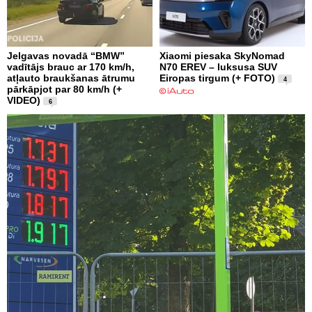
Jelgavas novadā “BMW”
Xiaomi piesaka SkyNomad
vadītājs brauc ar 170 km/h,
N70 EREV – luksusa SUV
atļauto braukšanas ātrumu
Eiropas tirgum (+ FOTO)
4
pārkāpjot par 80 km/h (+
VIDEO)
6