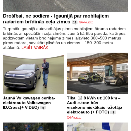
Drošībai, ne sodiem - Igaunijā par mobilajiem
radariem brīdinās ceļa zimes
12
Turpmāk Igaunijā autovadītājus pirms mobilajiem ātruma radariem
brīdinās ar speciālām ceļa zīmēm. Jaunā kārtība paredz, ka ārpus
apdzīvotām vietām brīdinājuma zīmes jāizvieto 300–500 metrus
pirms radara, savukārt pilsētās un ciemos – 150–300 metru
attālumā.
LASĪT VAIRĀK
Jaunā Volkswagen cerība-
Tikai 12,8 kWh uz 100 km –
elektroauto Volkswagen
Audi e-tron būs
ID.Cross(+ VIDEO)
visekonomiskākais ražotāja
5
elektroauto (+ FOTO)
3