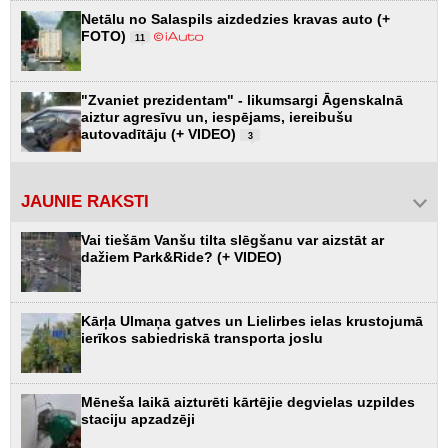
Netālu no Salaspils aizdedzies kravas auto (+
FOTO)
11
"Zvaniet prezidentam" - likumsargi Āgenskalnā
aiztur agresīvu un, iespējams, iereibušu
autovadītāju (+ VIDEO)
3
JAUNIE RAKSTI
Vai tiešām Vanšu tilta slēgšanu var aizstāt ar
dažiem Park&Ride? (+ VIDEO)
Kārļa Ulmaņa gatves un Lielirbes ielas krustojumā
ierīkos sabiedriskā transporta joslu
Mēneša laikā aizturēti kārtējie degvielas uzpildes
staciju apzadzēji