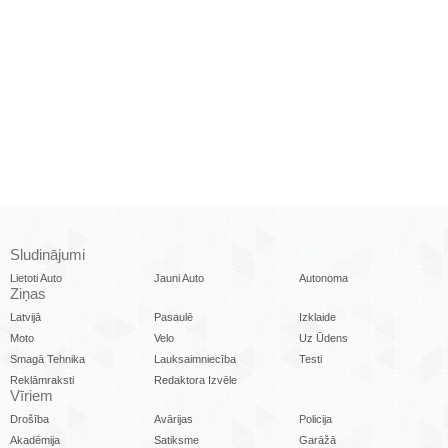
Sludinājumi
Lietoti Auto
Jauni Auto
Autonoma
Ziņas
Latvijā
Pasaulē
Izklaide
Moto
Velo
Uz Ūdens
Smagā Tehnika
Lauksaimniecība
Testi
Reklāmraksti
Redaktora Izvēle
Vīriem
Drošība
Avārijas
Policija
Akadēmija
Satiksme
Garāžā