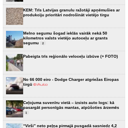
KEM: Trīs Latvijas granulu ražotāji apņēmušies ar
produkciju prioritāri nodrošināt vietējo tirgu
Melno segumu šogad ieklās vairāk nekā 50
kilometros valsts vietējo autoceļu ar grants
segumu
2
Pabeigta trīs reģionālo veloceļu izbūve (+ FOTO)
No 66 000 eiro - Dodge Charger atgriežas Eiropas
tirgū
Ceļojuma suvenīru vietā – izsists auto logs: kā
pasargāt personīgās mantas, atpūšoties ārzemēs
1
“Virši” neto peļņa pirmajā pusgadā sasniedz 4,2