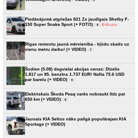
5
Piedāvājumā atgriežas 821 Zs jaudīgais Shelby F-
150 Super Snake Sport (+ FOTO)
9
Rīgas remontu jaunā mērvienība - kļūdu skaits uz
vienu metru darbu! (+ VIDEO)
7
Šodien (5.08) degvielai akcijas cenas: Dīzelis
1.817 un 95. benzīns 1.737 EUR! Nafta 75.6 USD
par barelu (+ VIDEO)
9
Elektriskais Škoda Peaq varēs nobraukt līdz pat
650 km (+ VIDEO)
8
Jaunais KIA Seltos nāks palīgā populārajam KIA
Sportage (+ VIDEO)