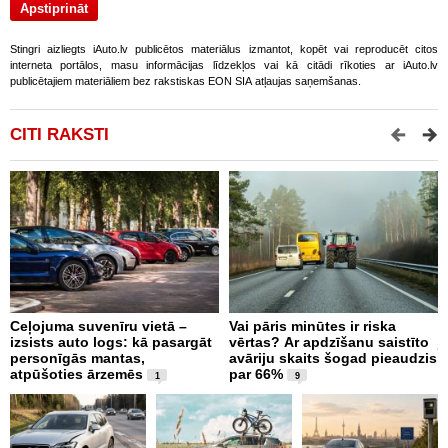
Stingri aizliegts iAuto.lv publicētos materiālus izmantot, kopēt vai reproducēt citos
interneta portālos, masu informācijas līdzekļos vai kā citādi rīkoties ar iAuto.lv
publicētajiem materiāliem bez rakstiskas EON SIA atļaujas saņemšanas.
CITI RAKSTI
Ceļojuma suvenīru vietā –
Vai pāris minūtes ir riska
K
izsists auto logs: kā pasargāt
vērtas? Ar apdzīšanu saistīto
j
personīgās mantas,
avāriju skaits šogad pieaudzis
atpūšoties ārzemēs
par 66%
1
9