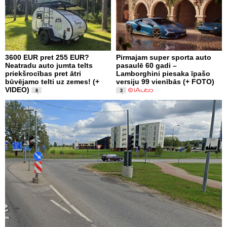
3600 EUR pret 255 EUR?
Pirmajam super sporta auto
Neatradu auto jumta telts
pasaulē 60 gadi –
priekšrocības pret ātri
Lamborghini piesaka īpašo
būvējamo telti uz zemes! (+
versiju 99 vienībās (+ FOTO)
VIDEO)
8
3