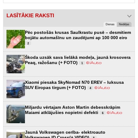
LASĪTĀKIE RAKSTI
Dienas
Nedēļas
Pēc postošās krusas Saulkrastu pusē – desmitiem
bojātu automašīnu un zaudējumi ap 100 000 eiro
2
Škoda uzsāk sava lielākā modeļa, jaunā krosovera
Peaq, ražošanu (+ FOTO)
1
Xiaomi piesaka SkyNomad N70 EREV – luksusa
SUV Eiropas tirgum (+ FOTO)
4
Miljardu vērtajam Aston Martin debesskrāpim
Maiami atklājušies nopietni defekti
6
Jaunā Volkswagen cerība- elektroauto
Volkswagen ID.Cross(+ VIDEO)