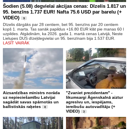
Šodien (5.08) degvielai akcijas cenas: Dīzelis 1.817 un
95. benzīns 1.737 EUR! Nafta 75.6 USD par barelu (+
VIDEO)
9
Dīzelis dārgāks par 28 centiem, bet 95. benzīns par 20 centiem
kopš 1. marta. Tas sanāk papildus +16.80 EUR klāt pie manas 60 l
uzpildes. Atgādinām, ka 2026. gada 1. martā cenas Latvijā, Neste
Lielupes DUS dīzeļdegvielai un 95. benzīnam bija 1.537 EUR.
LASĪT VAIRĀK
Aizsardzības ministrs norāda
"Zvaniet prezidentam" -
uz nepieciešamību Latvijai
likumsargi Āgenskalnā aiztur
sagādāt savas spārnotās un
agresīvu un, iespējams,
ballistiskās raķetes
iereibušu autovadītāju (+
8
VIDEO)
3