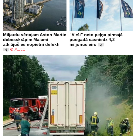
Miljardu vērtajam Aston Martin
“Virši” neto peļņa pirmajā
debesskrāpim Maiami
pusgadā sasniedz 4,2
atklājušies nopietni defekti
miljonus eiro
2
6