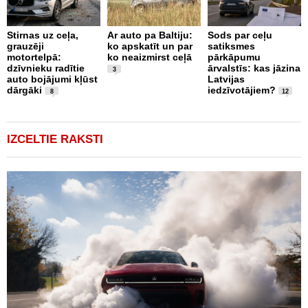
Stirnas uz ceļa,
Ar auto pa Baltiju:
Sods par ceļu
grauzēji
ko apskatīt un par
satiksmes
J
motortelpā:
ko neaizmirst ceļā
pārkāpumu
p
dzīvnieku radītie
ārvalstīs: kas jāzina
b
3
auto bojājumi kļūst
Latvijas
n
dārgāki
iedzīvotājiem?
n
8
12
IZCELTIE RAKSTI