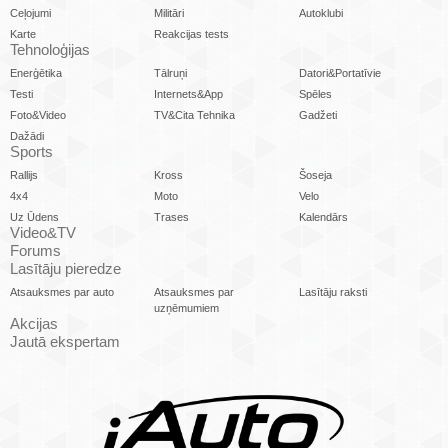
Ceļojumi
Militāri
Autoklubi
Karte
Reakcijas tests
Tehnoloģijas
Enerģētika
Tālruņi
Datori&Portatīvie
Testi
Internets&App
Spēles
Foto&Video
TV&Cita Tehnika
Gadžeti
Dažādi
Sports
Rallijs
Kross
Šoseja
4x4
Moto
Velo
Uz Ūdens
Trases
Kalendārs
Video&TV
Forums
Lasītāju pieredze
Atsauksmes par auto
Atsauksmes par
Lasītāju raksti
uzņēmumiem
Akcijas
Jautā ekspertam