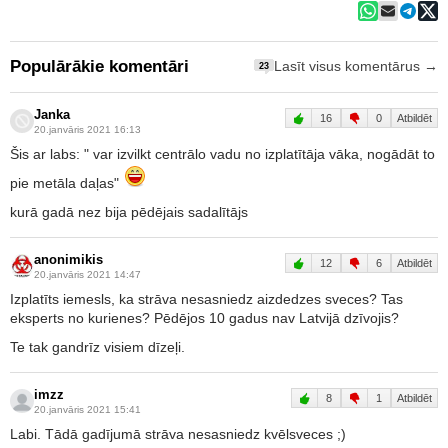
Populārākie komentāri
Lasīt visus komentārus →
23
Janka
16
0
Atbildēt
20.janvāris 2021 16:13
Šis ar labs: " var izvilkt centrālo vadu no izplatītāja vāka, nogādāt to
pie metāla daļas"
kurā gadā nez bija pēdējais sadalītājs
anonimikis
12
6
Atbildēt
20.janvāris 2021 14:47
Izplatīts iemesls, ka strāva nesasniedz aizdedzes sveces? Tas
eksperts no kurienes? Pēdējos 10 gadus nav Latvijā dzīvojis?
Te tak gandrīz visiem dīzeļi.
imzz
8
1
Atbildēt
20.janvāris 2021 15:41
Labi. Tādā gadījumā strāva nesasniedz kvēlsveces ;)