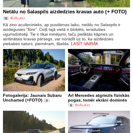
Netālu no Salaspils aizdedzies kravas auto (+ FOTO)
11
Kā ziņo aculiecinieks, ap pusdienas laiku, netālu no Salaspils ir
aizdegusies "fūre". Ceļš tajā vietā ir bloķēts, ieradušies
ugunsdzēsēji. Tie ir tikai minējumi, taču pieliktās kāpnes un
atritinātais kravas pārsegs, var norādīt uz to, ka aizdedzies
piekabes saturs, piemēram, šķelda.
LASĪT VAIRĀK
Fotogalerija: Jaunais Subaru
Arī Mercedes atgriezīs fiziskās
Uncharted (+FOTO)
pogas, tomēr ekrāni dominēs
3
6