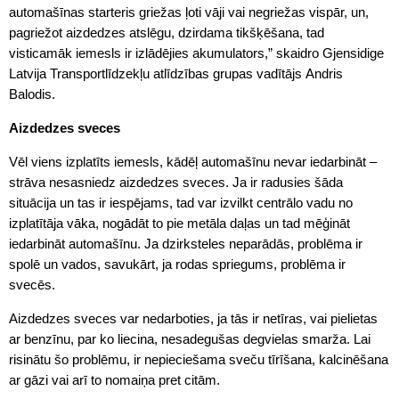
automašīnas starteris griežas ļoti vāji vai negriežas vispār, un,
pagriežot aizdedzes atslēgu, dzirdama tikšķēšana, tad
visticamāk iemesls ir izlādējies akumulators,” skaidro Gjensidige
Latvija Transportlīdzekļu atlīdzības grupas vadītājs Andris
Balodis.
Aizdedzes sveces
Vēl viens izplatīts iemesls, kādēļ automašīnu nevar iedarbināt –
strāva nesasniedz aizdedzes sveces. Ja ir radusies šāda
situācija un tas ir iespējams, tad var izvilkt centrālo vadu no
izplatītāja vāka, nogādāt to pie metāla daļas un tad mēģināt
iedarbināt automašīnu. Ja dzirksteles neparādās, problēma ir
spolē un vados, savukārt, ja rodas spriegums, problēma ir
svecēs.
Aizdedzes sveces var nedarboties, ja tās ir netīras, vai pielietas
ar benzīnu, par ko liecina, nesadegušas degvielas smarža. Lai
risinātu šo problēmu, ir nepieciešama sveču tīrīšana, kalcinēšana
ar gāzi vai arī to nomaiņa pret citām.