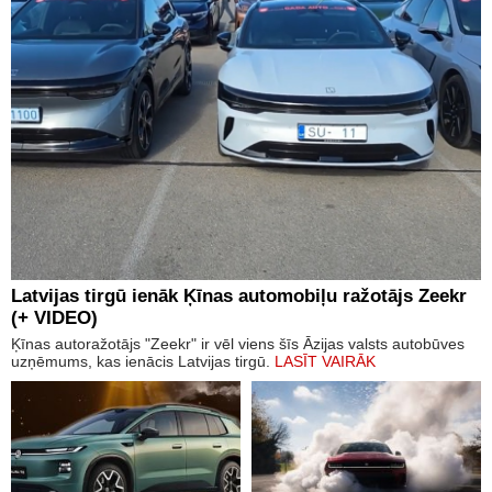
Latvijas tirgū ienāk Ķīnas automobiļu ražotājs Zeekr
(+ VIDEO)
Ķīnas autoražotājs "Zeekr" ir vēl viens šīs Āzijas valsts autobūves
uzņēmums, kas ienācis Latvijas tirgū.
LASĪT VAIRĀK