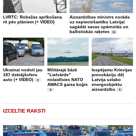
LVRTC: Robežas aprīkošana
Aizsardzības ministrs norāda
N
rit pēc plāniem (+ VIDEO)
uz nepieciešamību Latvijai
U
sagādāt savas spārnotās un
m
ballistiskās raķetes
11
L
Ukrainai nodoti jau
Militārajā bāzē
Iespējamu Krievijas
N
187 dzērājšoferu
“Lielvārde”
provokāciju dēļ
a
auto (+ VIDEO)
nolaidīsies NATO
Latvija uzlabo
p
2
AWACS gaisa kuģis
energoobjektu
k
aizsardzību
b
4
5
"
IZCELTIE RAKSTI