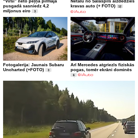
“Virši” neto peļņa pirmajā
Netālu no Salaspils aizdedzies
pusgadā sasniedz 4,2
kravas auto (+ FOTO)
12
miljonus eiro
3
Fotogalerija: Jaunais Subaru
Arī Mercedes atgriezīs fiziskās
Uncharted (+FOTO)
pogas, tomēr ekrāni dominēs
3
6