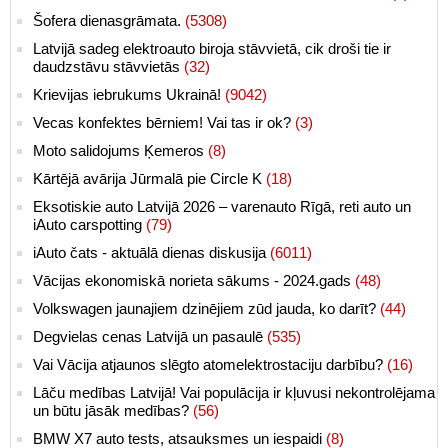
Šofera dienasgrāmata.
(5308)
Latvijā sadeg elektroauto biroja stāvvietā, cik droši tie ir
daudzstāvu stāvvietās
(32)
Krievijas iebrukums Ukrainā!
(9042)
Vecas konfektes bērniem! Vai tas ir ok?
(3)
Moto salidojums Ķemeros
(8)
Kārtējā avārija Jūrmalā pie Circle K
(18)
Eksotiskie auto Latvijā 2026 – varenauto Rīgā, reti auto un
iAuto carspotting
(79)
iAuto čats - aktuālā dienas diskusija
(6011)
Vācijas ekonomiskā norieta sākums - 2024.gads
(48)
Volkswagen jaunajiem dzinējiem zūd jauda, ko darīt?
(44)
Degvielas cenas Latvijā un pasaulē
(535)
Vai Vācija atjaunos slēgto atomelektrostaciju darbību?
(16)
Lāču medības Latvijā! Vai populācija ir kļuvusi nekontrolējama
un būtu jāsāk medības?
(56)
BMW X7 auto tests, atsauksmes un iespaidi
(8)