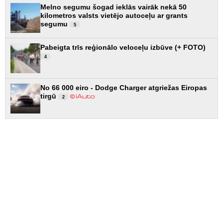
Melno segumu šogad ieklās vairāk nekā 50
kilometros valsts vietējo autoceļu ar grants
segumu
5
Pabeigta trīs reģionālo veloceļu izbūve (+ FOTO)
4
No 66 000 eiro - Dodge Charger atgriežas Eiropas
tirgū
2