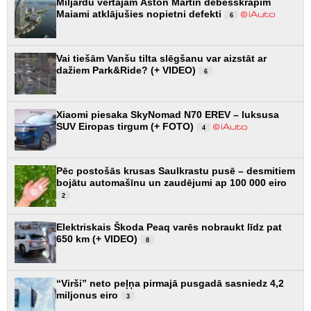
Miljardu vērtajam Aston Martin debesskrāpim
Maiami atklājušies nopietni defekti
6
Vai tiešām Vanšu tilta slēgšanu var aizstāt ar
dažiem Park&Ride? (+ VIDEO)
6
Xiaomi piesaka SkyNomad N70 EREV – luksusa
SUV Eiropas tirgum (+ FOTO)
4
Pēc postošās krusas Saulkrastu pusē – desmitiem
bojātu automašīnu un zaudējumi ap 100 000 eiro
2
Elektriskais Škoda Peaq varēs nobraukt līdz pat
650 km (+ VIDEO)
8
“Virši” neto peļņa pirmajā pusgadā sasniedz 4,2
miljonus eiro
3