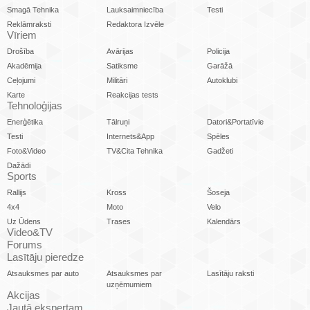
Smagā Tehnika
Lauksaimniecība
Testi
Reklāmraksti
Redaktora Izvēle
Vīriem
Drošība
Avārijas
Policija
Akadēmija
Satiksme
Garāžā
Ceļojumi
Militāri
Autoklubi
Karte
Reakcijas tests
Tehnoloģijas
Enerģētika
Tālruņi
Datori&Portatīvie
Testi
Internets&App
Spēles
Foto&Video
TV&Cita Tehnika
Gadžeti
Dažādi
Sports
Rallijs
Kross
Šoseja
4x4
Moto
Velo
Uz Ūdens
Trases
Kalendārs
Video&TV
Forums
Lasītāju pieredze
Atsauksmes par auto
Atsauksmes par
Lasītāju raksti
uzņēmumiem
Akcijas
Jautā ekspertam