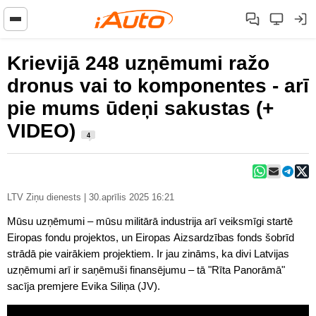
Krievijā 248 uzņēmumi ražo
dronus vai to komponentes - arī
pie mums ūdeņi sakustas (+
VIDEO)
4
LTV Ziņu dienests | 30.aprīlis 2025 16:21
Mūsu uzņēmumi – mūsu militārā industrija arī veiksmīgi startē
Eiropas fondu projektos, un Eiropas Aizsardzības fonds šobrīd
strādā pie vairākiem projektiem. Ir jau zināms, ka divi Latvijas
uzņēmumi arī ir saņēmuši finansējumu – tā "Rīta Panorāmā"
sacīja premjere Evika Siliņa (JV).