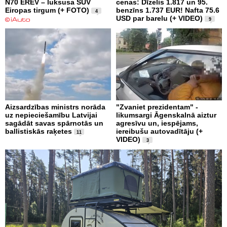
N70 EREV – luksusa SUV
cenas: Dīzelis 1.817 un 95.
Eiropas tirgum (+ FOTO)
benzīns 1.737 EUR! Nafta 75.6
4
USD par barelu (+ VIDEO)
9
Aizsardzības ministrs norāda
"Zvaniet prezidentam" -
uz nepieciešamību Latvijai
likumsargi Āgenskalnā aiztur
sagādāt savas spārnotās un
agresīvu un, iespējams,
ballistiskās raķetes
iereibušu autovadītāju (+
11
VIDEO)
3