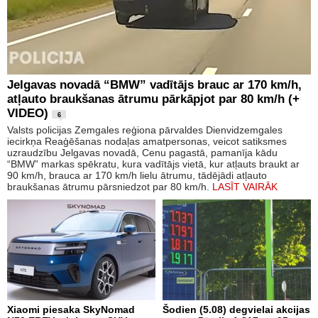
Jelgavas novadā “BMW” vadītājs brauc ar 170 km/h,
atļauto braukšanas ātrumu pārkāpjot par 80 km/h (+
VIDEO)
6
Valsts policijas Zemgales reģiona pārvaldes Dienvidzemgales
iecirkņa Reaģēšanas nodaļas amatpersonas, veicot satiksmes
uzraudzību Jelgavas novadā, Cenu pagastā, pamanīja kādu
“BMW” markas spēkratu, kura vadītājs vietā, kur atļauts braukt ar
90 km/h, brauca ar 170 km/h lielu ātrumu, tādējādi atļauto
braukšanas ātrumu pārsniedzot par 80 km/h.
LASĪT VAIRĀK
Xiaomi piesaka SkyNomad
Šodien (5.08) degvielai akcijas