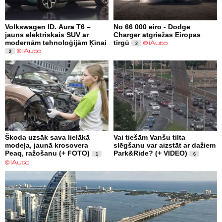
Volkswagen ID. Aura T6 –
No 66 000 eiro - Dodge
jauns elektriskais SUV ar
Charger atgriežas Eiropas
modernām tehnoloģijām Ķīnai
tirgū
2
2
Škoda uzsāk sava lielākā
Vai tiešām Vanšu tilta
modeļa, jaunā krosovera
slēgšanu var aizstāt ar dažiem
Peaq, ražošanu (+ FOTO)
Park&Ride? (+ VIDEO)
1
6