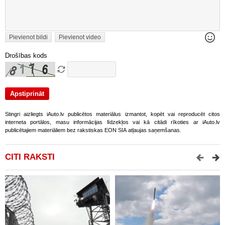
Pievienot bildi
Pievienot video
Drošības kods
Stingri aizliegts iAuto.lv publicētos materiālus izmantot, kopēt vai reproducēt citos
interneta portālos, masu informācijas līdzekļos vai kā citādi rīkoties ar iAuto.lv
publicētajiem materiāliem bez rakstiskas EON SIA atļaujas saņemšanas.
CITI RAKSTI