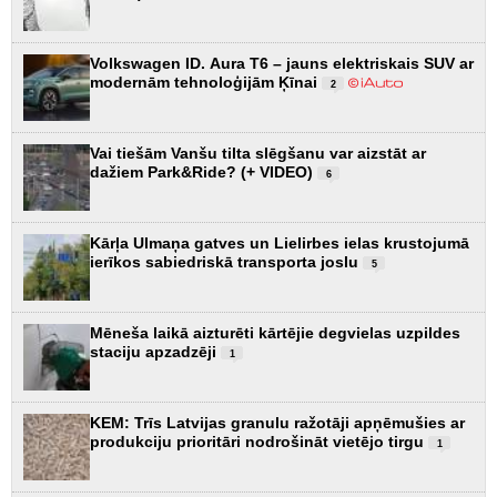
Volkswagen ID. Aura T6 – jauns elektriskais SUV ar
modernām tehnoloģijām Ķīnai
2
Vai tiešām Vanšu tilta slēgšanu var aizstāt ar
dažiem Park&Ride? (+ VIDEO)
6
Kārļa Ulmaņa gatves un Lielirbes ielas krustojumā
ierīkos sabiedriskā transporta joslu
5
Mēneša laikā aizturēti kārtējie degvielas uzpildes
staciju apzadzēji
1
KEM: Trīs Latvijas granulu ražotāji apņēmušies ar
produkciju prioritāri nodrošināt vietējo tirgu
1