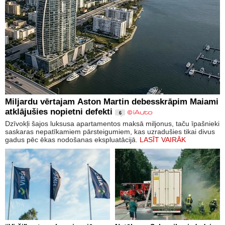
Miljardu vērtajam Aston Martin debesskrāpim Maiami
atklājušies nopietni defekti
6
Dzīvokļi šajos luksusa apartamentos maksā miljonus, taču īpašnieki
saskaras nepatīkamiem pārsteigumiem, kas uzradušies tikai divus
gadus pēc ēkas nodošanas ekspluatācijā.
LASĪT VAIRĀK