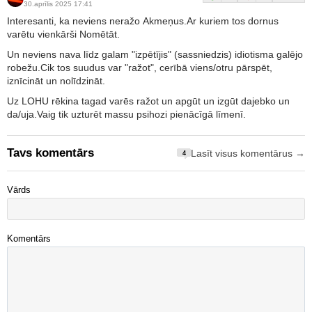
30.aprīlis 2025 17:41
Interesanti, ka neviens neražo Akmeņus.Ar kuriem tos dornus
varētu vienkārši Nomētāt.
Un neviens nava līdz galam "izpētījis" (sassniedzis) idiotisma galējo
robežu.Cik tos suudus var "ražot", cerībā viens/otru pārspēt,
iznīcināt un nolīdzināt.
Uz LOHU rēkina tagad varēs ražot un apgūt un izgūt dajebko un
da/uja.Vaig tik uzturēt massu psihozi pienācīgā līmenī.
Tavs komentārs
Lasīt visus komentārus →
4
Vārds
Komentārs