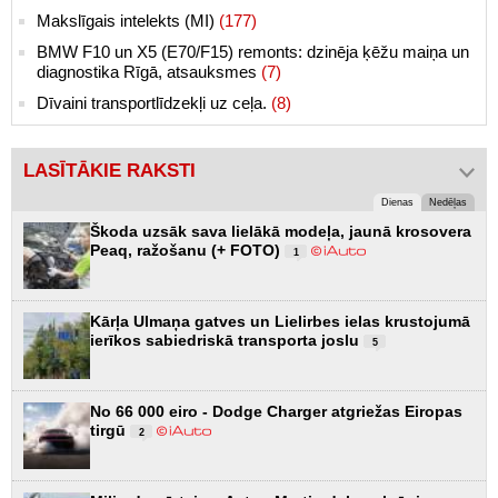
Makslīgais intelekts (MI)
(177)
BMW F10 un X5 (E70/F15) remonts: dzinēja ķēžu maiņa un
diagnostika Rīgā, atsauksmes
(7)
Dīvaini transportlīdzekļi uz ceļa.
(8)
LASĪTĀKIE RAKSTI
Dienas
Nedēļas
Škoda uzsāk sava lielākā modeļa, jaunā krosovera
Peaq, ražošanu (+ FOTO)
1
Kārļa Ulmaņa gatves un Lielirbes ielas krustojumā
ierīkos sabiedriskā transporta joslu
5
No 66 000 eiro - Dodge Charger atgriežas Eiropas
tirgū
2