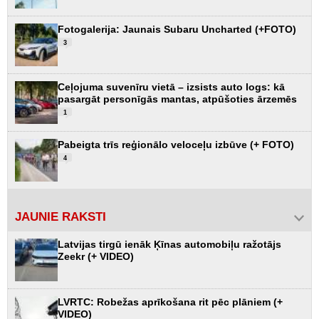
Fotogalerija: Jaunais Subaru Uncharted (+FOTO)
3
Ceļojuma suvenīru vietā – izsists auto logs: kā
pasargāt personīgās mantas, atpūšoties ārzemēs
1
Pabeigta trīs reģionālo veloceļu izbūve (+ FOTO)
4
JAUNIE RAKSTI
Latvijas tirgū ienāk Ķīnas automobiļu ražotājs
Zeekr (+ VIDEO)
LVRTC: Robežas aprīkošana rit pēc plāniem (+
VIDEO)