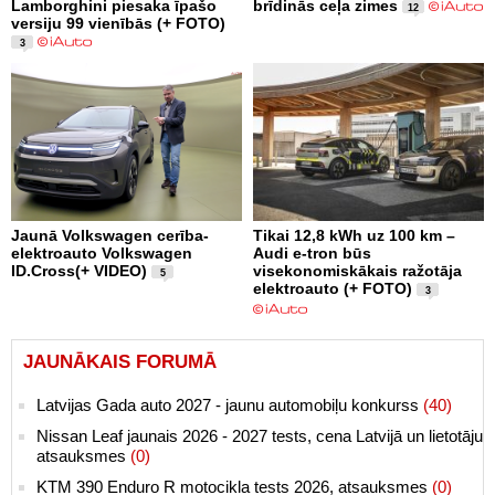
Lamborghini piesaka īpašo
brīdinās ceļa zimes
12
versiju 99 vienībās (+ FOTO)
3
Jaunā Volkswagen cerība-
Tikai 12,8 kWh uz 100 km –
elektroauto Volkswagen
Audi e-tron būs
ID.Cross(+ VIDEO)
visekonomiskākais ražotāja
5
elektroauto (+ FOTO)
3
JAUNĀKAIS FORUMĀ
Latvijas Gada auto 2027 - jaunu automobiļu konkurss
(40)
Nissan Leaf jaunais 2026 - 2027 tests, cena Latvijā un lietotāju
atsauksmes
(0)
KTM 390 Enduro R motocikla tests 2026, atsauksmes
(0)