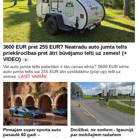
3600 EUR pret 255 EUR? Neatradu auto jumta telts
priekšrocības pret ātri būvējamo telti uz zemes! (+
VIDEO)
8
Vai auto jumta telts patiešām ir tās cenas vērta? 3600 EUR vērta
auto jumta telts vai 255 EUR ātri uzstādāmu (pop-up) telti uz
zemes.
LASĪT VAIRĀK
Pirmajam super sporta auto
Drošībai, ne sodiem - Igaunijā
pasaulē 60 gadi –
par mobilajiem radariem