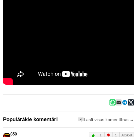
Populārākie komentāri
Lasīt visus komentārus →
4
650
1
1
Atbildēt