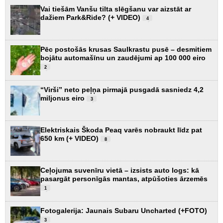
Vai tiešām Vanšu tilta slēgšanu var aizstāt ar
dažiem Park&Ride? (+ VIDEO)
4
Pēc postošās krusas Saulkrastu pusē – desmitiem
bojātu automašīnu un zaudējumi ap 100 000 eiro
2
“Virši” neto peļņa pirmajā pusgadā sasniedz 4,2
miljonus eiro
3
Elektriskais Škoda Peaq varēs nobraukt līdz pat
650 km (+ VIDEO)
8
Ceļojuma suvenīru vietā – izsists auto logs: kā
pasargāt personīgās mantas, atpūšoties ārzemēs
1
Fotogalerija: Jaunais Subaru Uncharted (+FOTO)
3