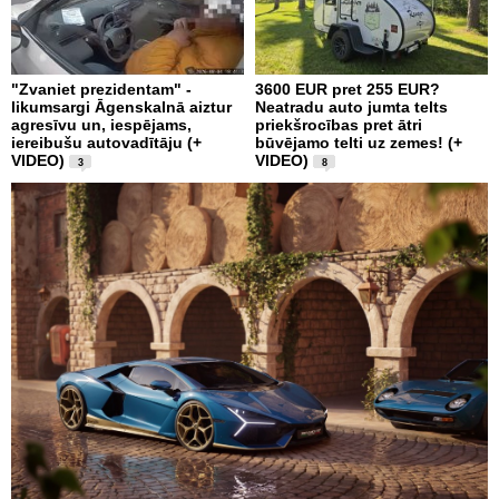
"Zvaniet prezidentam" -
3600 EUR pret 255 EUR?
likumsargi Āgenskalnā aiztur
Neatradu auto jumta telts
agresīvu un, iespējams,
priekšrocības pret ātri
iereibušu autovadītāju (+
būvējamo telti uz zemes! (+
VIDEO)
VIDEO)
3
8