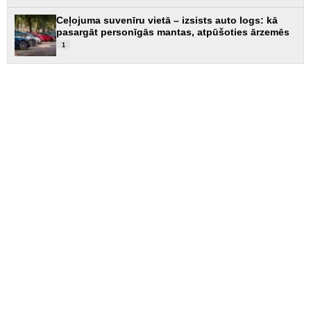
Ceļojuma suvenīru vietā – izsists auto logs: kā
pasargāt personīgās mantas, atpūšoties ārzemēs
1