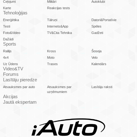
Ceļojumi
Militāri
Autoklubi
Karte
Reakcijas tests
Tehnoloģijas
Enerģētika
Tālruņi
Datori&Portatīvie
Testi
Internets&App
Spēles
Foto&Video
TV&Cita Tehnika
Gadžeti
Dažādi
Sports
Rallijs
Kross
Šoseja
4x4
Moto
Velo
Uz Ūdens
Trases
Kalendārs
Video&TV
Forums
Lasītāju pieredze
Atsauksmes par auto
Atsauksmes par
Lasītāju raksti
uzņēmumiem
Akcijas
Jautā ekspertam