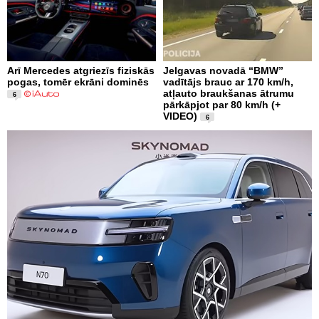
Arī Mercedes atgriezīs fiziskās
Jelgavas novadā “BMW”
pogas, tomēr ekrāni dominēs
vadītājs brauc ar 170 km/h,
atļauto braukšanas ātrumu
6
pārkāpjot par 80 km/h (+
VIDEO)
6