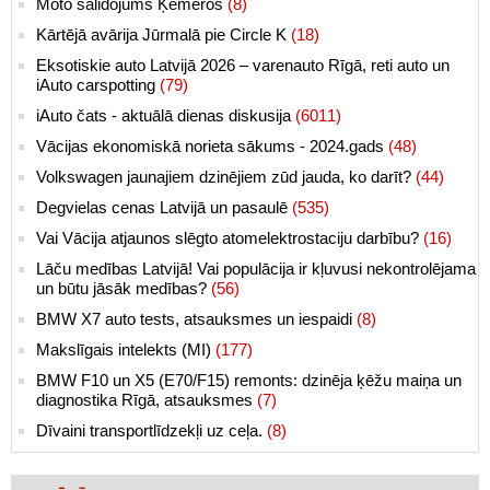
Moto salidojums Ķemeros
(8)
Kārtējā avārija Jūrmalā pie Circle K
(18)
Eksotiskie auto Latvijā 2026 – varenauto Rīgā, reti auto un
iAuto carspotting
(79)
iAuto čats - aktuālā dienas diskusija
(6011)
Vācijas ekonomiskā norieta sākums - 2024.gads
(48)
Volkswagen jaunajiem dzinējiem zūd jauda, ko darīt?
(44)
Degvielas cenas Latvijā un pasaulē
(535)
Vai Vācija atjaunos slēgto atomelektrostaciju darbību?
(16)
Lāču medības Latvijā! Vai populācija ir kļuvusi nekontrolējama
un būtu jāsāk medības?
(56)
BMW X7 auto tests, atsauksmes un iespaidi
(8)
Makslīgais intelekts (MI)
(177)
BMW F10 un X5 (E70/F15) remonts: dzinēja ķēžu maiņa un
diagnostika Rīgā, atsauksmes
(7)
Dīvaini transportlīdzekļi uz ceļa.
(8)