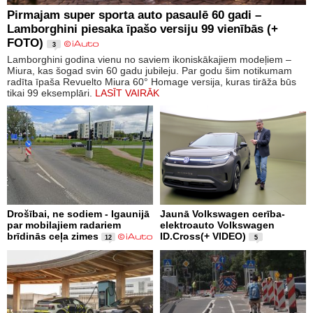
Pirmajam super sporta auto pasaulē 60 gadi –
Lamborghini piesaka īpašo versiju 99 vienībās (+
FOTO)
3
Lamborghini godina vienu no saviem ikoniskākajiem modeļiem –
Miura, kas šogad svin 60 gadu jubileju. Par godu šim notikumam
radīta īpaša Revuelto Miura 60° Homage versija, kuras tirāža būs
tikai 99 eksemplāri.
LASĪT VAIRĀK
Drošībai, ne sodiem - Igaunijā
Jaunā Volkswagen cerība-
par mobilajiem radariem
elektroauto Volkswagen
brīdinās ceļa zimes
ID.Cross(+ VIDEO)
12
5