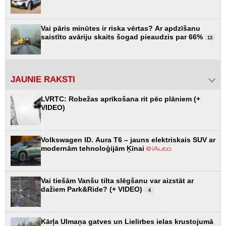
Vai pāris minūtes ir riska vērtas? Ar apdzīšanu
saistīto avāriju skaits šogad pieaudzis par 66%
13
JAUNIE RAKSTI
LVRTC: Robežas aprīkošana rit pēc plāniem (+
VIDEO)
Volkswagen ID. Aura T6 – jauns elektriskais SUV ar
modernām tehnoloģijām Ķīnai
Vai tiešām Vanšu tilta slēgšanu var aizstāt ar
dažiem Park&Ride? (+ VIDEO)
4
Kārļa Ulmaņa gatves un Lielirbes ielas krustojumā