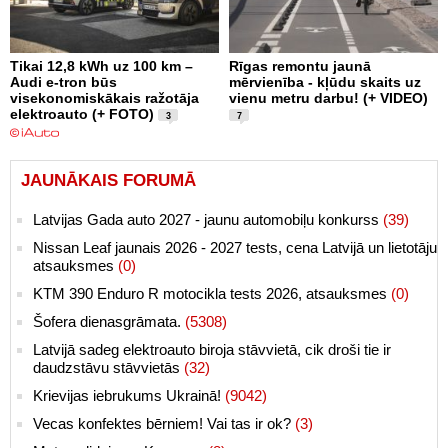
Tikai 12,8 kWh uz 100 km –
Rīgas remontu jaunā
Audi e-tron būs
mērvienība - kļūdu skaits uz
visekonomiskākais ražotāja
vienu metru darbu! (+ VIDEO)
elektroauto (+ FOTO)
3
7
JAUNĀKAIS FORUMĀ
Latvijas Gada auto 2027 - jaunu automobiļu konkurss
(39)
Nissan Leaf jaunais 2026 - 2027 tests, cena Latvijā un lietotāju
atsauksmes
(0)
KTM 390 Enduro R motocikla tests 2026, atsauksmes
(0)
Šofera dienasgrāmata.
(5308)
Latvijā sadeg elektroauto biroja stāvvietā, cik droši tie ir
daudzstāvu stāvvietās
(32)
Krievijas iebrukums Ukrainā!
(9042)
Vecas konfektes bērniem! Vai tas ir ok?
(3)