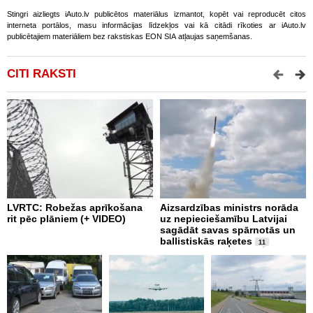
Stingri aizliegts iAuto.lv publicētos materiālus izmantot, kopēt vai reproducēt citos
interneta portālos, masu informācijas līdzekļos vai kā citādi rīkoties ar iAuto.lv
publicētajiem materiāliem bez rakstiskas EON SIA atļaujas saņemšanas.
CITI RAKSTI
LVRTC: Robežas aprīkošana
Aizsardzības ministrs norāda
N
rit pēc plāniem (+ VIDEO)
uz nepieciešamību Latvijai
U
sagādāt savas spārnotās un
m
ballistiskās raķetes
11