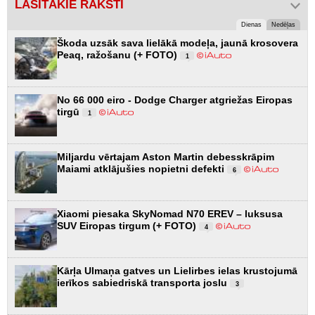
LASĪTĀKIE RAKSTI
Dienas
Nedēļas
Škoda uzsāk sava lielākā modeļa, jaunā krosovera
Peaq, ražošanu (+ FOTO)
1
No 66 000 eiro - Dodge Charger atgriežas Eiropas
tirgū
1
Miljardu vērtajam Aston Martin debesskrāpim
Maiami atklājušies nopietni defekti
6
Xiaomi piesaka SkyNomad N70 EREV – luksusa
SUV Eiropas tirgum (+ FOTO)
4
Kārļa Ulmaņa gatves un Lielirbes ielas krustojumā
ierīkos sabiedriskā transporta joslu
3