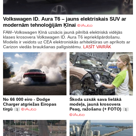
Volkswagen ID. Aura T6 – jauns elektriskais SUV ar
modernām tehnoloģijām Ķīnai
FAW–Volkswagen Ķīnā uzsācis jaunā pilnībā elektriskā vidējās
klases krosovera Volkswagen ID. Aura T6 iepriekšpārdošanu.
Modelis ir veidots uz CEA elektroniskās arhitektūras un aprīkots ar
Carizon viedās braukšanas palīgsistēmu.
LASĪT VAIRĀK
No 66 000 eiro - Dodge
Škoda uzsāk sava lielākā
Charger atgriežas Eiropas
modeļa, jaunā krosovera
tirgū
Peaq, ražošanu (+ FOTO)
1
1