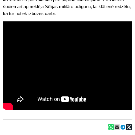
šodien arī apmeklēja Sēlijas militāro poligonu, lai klātienē redzētu,
kā tur notiek izbūves darbi.