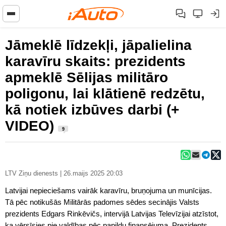
Jāmeklē līdzekļi, jāpalielina
karavīru skaits: prezidents
apmeklē Sēlijas militāro
poligonu, lai klātienē redzētu,
kā notiek izbūves darbi (+
VIDEO)
9
LTV Ziņu dienests | 26.maijs 2025 20:03
Latvijai nepieciešams vairāk karavīru, bruņojuma un munīcijas.
Tā pēc notikušās Militārās padomes sēdes secinājis Valsts
prezidents Edgars Rinkēvičs, intervijā Latvijas Televīzijai atzīstot,
ka vērsīsies pie valdības pēc papildu finansējuma. Prezidents