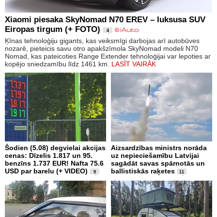
Xiaomi piesaka SkyNomad N70 EREV – luksusa SUV
Eiropas tirgum (+ FOTO)
4
Ķīnas tehnoloģiju gigants, kas veiksmīgi darbojas arī autobūves
nozarē, pieteicis savu otro apakšzīmola SkyNomad modeli N70
Nomad, kas pateicoties Range Extender tehnoloģijai var lepoties ar
kopējo sniedzamību līdz 1461 km.
LASĪT VAIRĀK
Šodien (5.08) degvielai akcijas
Aizsardzības ministrs norāda
cenas: Dīzelis 1.817 un 95.
uz nepieciešamību Latvijai
benzīns 1.737 EUR! Nafta 75.6
sagādāt savas spārnotās un
USD par barelu (+ VIDEO)
ballistiskās raķetes
9
11