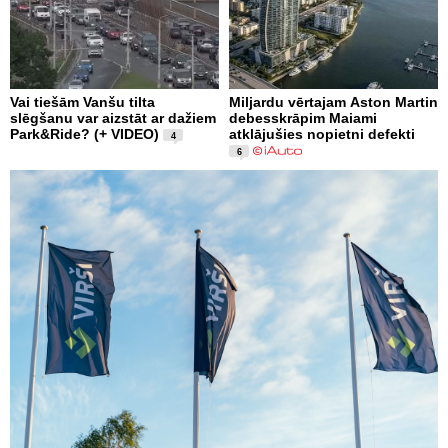
Vai tiešām Vanšu tilta
Miljardu vērtajam Aston Martin
slēgšanu var aizstāt ar dažiem
debesskrāpim Maiami
Park&Ride? (+ VIDEO)
atklājušies nopietni defekti
4
6