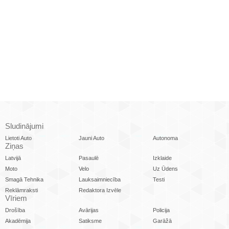
Sludinājumi
Lietoti Auto
Jauni Auto
Autonoma
Ziņas
Latvijā
Pasaulē
Izklaide
Moto
Velo
Uz Ūdens
Smagā Tehnika
Lauksaimniecība
Testi
Reklāmraksti
Redaktora Izvēle
Vīriem
Drošība
Avārijas
Policija
Akadēmija
Satiksme
Garāžā