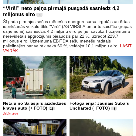
“Virši” neto peļņa pirmajā pusgadā sasniedz 4,2
miljonus eiro
3
Šī gada pirmajos sešos mēnešos energoresursu tirgotājs un ērtas
iepirkšanās veikalu tīkls “Virši” (AS VIRŠI-A un ar to saistītie grupas
uzņēmumi) sasniedzis 4,2 miljonu eiro peļņu, savukārt uzņēmuma
nerevidētais apgrozījums pieaudzis par 22 %, uzrādot 229,7
miljonus eiro. Uzņēmuma EBITDA sešu mēnešu rādītājs
palielinājies par vairāk nekā 60 %, veidojot 10,1 miljonu eiro.
LASĪT
VAIRĀK
Netālu no Salaspils aizdedzies
Fotogalerija: Jaunais Subaru
kravas auto (+ FOTO)
Uncharted (+FOTO)
12
3