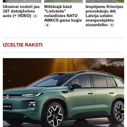
L
Ukrainai nodoti jau
Militārajā bāzē
Iespējamu Krievijas
N
187 dzērājšoferu
“Lielvārde”
provokāciju dēļ
a
auto (+ VIDEO)
nolaidīsies NATO
Latvija uzlabo
p
2
AWACS gaisa kuģis
energoobjektu
k
aizsardzību
b
4
5
"
IZCELTIE RAKSTI