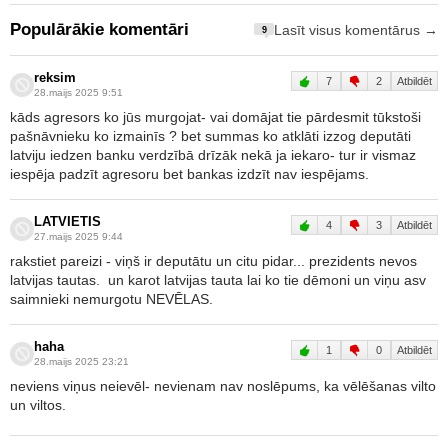
Populārākie komentāri
Lasīt visus komentārus →
9
reksim
7
2
Atbildēt
28.maijs 2025 9:51
kāds agresors ko jūs murgojat- vai domājat tie pārdesmit tūkstoši
pašnāvnieku ko izmainīs ? bet summas ko atklāti izzog deputāti
latviju iedzen banku verdzībā drīzāk nekā ja iekaro- tur ir vismaz
iespēja padzīt agresoru bet bankas izdzīt nav iespējams.
LATVIETIS
4
3
Atbildēt
27.maijs 2025 9:44
rakstiet pareizi - viņš ir deputātu un citu pidar... prezidents nevos
latvijas tautas. un karot latvijas tauta lai ko tie dēmoni un viņu asv
saimnieki nemurgotu NEVĒLAS.
haha
1
0
Atbildēt
28.maijs 2025 23:21
neviens viņus neievēl- nevienam nav noslēpums, ka vēlēšanas vilto
un viltos.