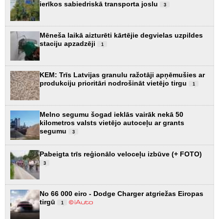
ierīkos sabiedriskā transporta joslu
3
Mēneša laikā aizturēti kārtējie degvielas uzpildes
staciju apzadzēji
1
KEM: Trīs Latvijas granulu ražotāji apņēmušies ar
produkciju prioritāri nodrošināt vietējo tirgu
1
Melno segumu šogad ieklās vairāk nekā 50
kilometros valsts vietējo autoceļu ar grants
segumu
3
Pabeigta trīs reģionālo veloceļu izbūve (+ FOTO)
3
No 66 000 eiro - Dodge Charger atgriežas Eiropas
tirgū
1