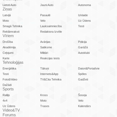
Lietoti Auto
Jauni Auto
Autonoma
Ziņas
Latvijā
Pasaulē
Izklaide
Moto
Velo
Uz Ūdens
Smagā Tehnika
Lauksaimniecība
Testi
Reklāmraksti
Redaktora Izvēle
Vīriem
Drošība
Avārijas
Policija
Akadēmija
Satiksme
Garāžā
Ceļojumi
Militāri
Autoklubi
Karte
Reakcijas tests
Tehnoloģijas
Enerģētika
Tālruņi
Datori&Portatīvie
Testi
Internets&App
Spēles
Foto&Video
TV&Cita Tehnika
Gadžeti
Dažādi
Sports
Rallijs
Kross
Šoseja
4x4
Moto
Velo
Uz Ūdens
Trases
Kalendārs
Video&TV
Forums