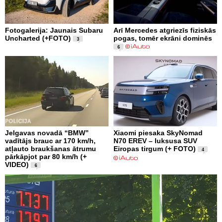
Fotogalerija: Jaunais Subaru
Arī Mercedes atgriezīs fiziskās
Uncharted (+FOTO)
pogas, tomēr ekrāni dominēs
3
6
Jelgavas novadā “BMW”
Xiaomi piesaka SkyNomad
vadītājs brauc ar 170 km/h,
N70 EREV – luksusa SUV
atļauto braukšanas ātrumu
Eiropas tirgum (+ FOTO)
4
pārkāpjot par 80 km/h (+
VIDEO)
6