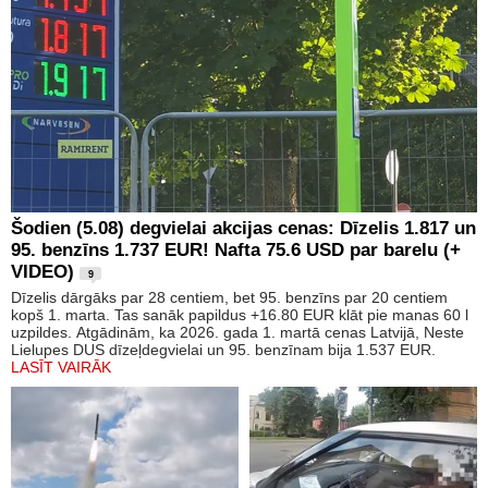
Šodien (5.08) degvielai akcijas cenas: Dīzelis 1.817 un
95. benzīns 1.737 EUR! Nafta 75.6 USD par barelu (+
VIDEO)
9
Dīzelis dārgāks par 28 centiem, bet 95. benzīns par 20 centiem
kopš 1. marta. Tas sanāk papildus +16.80 EUR klāt pie manas 60 l
uzpildes. Atgādinām, ka 2026. gada 1. martā cenas Latvijā, Neste
Lielupes DUS dīzeļdegvielai un 95. benzīnam bija 1.537 EUR.
LASĪT VAIRĀK