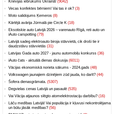
Krievijas iebrukums Ukrainā!
(9042)
Vecas konfektes bērniem! Vai tas ir ok?
(3)
Moto salidojums Ķemeros
(8)
Kārtējā avārija Jūrmalā pie Circle K
(18)
Eksotiskie auto Latvijā 2026 – varenauto Rīgā, reti auto un
iAuto carspotting
(79)
Latvijā sadeg elektroauto biroja stāvvietā, cik droši tie ir
daudzstāvu stāvvietās
(31)
Latvijas Gada auto 2027 - jaunu automobiļu konkurss
(36)
iAuto čats - aktuālā dienas diskusija
(6011)
Vācijas ekonomiskā norieta sākums - 2024.gads
(48)
Volkswagen jaunajiem dzinējiem zūd jauda, ko darīt?
(44)
Šofera dienasgrāmata.
(5307)
Degvielas cenas Latvijā un pasaulē
(535)
Vai Vācija atjaunos slēgto atomelektrostaciju darbību?
(16)
Lāču medības Latvijā! Vai populācija ir kļuvusi nekontrolējama
un būtu jāsāk medības?
(56)