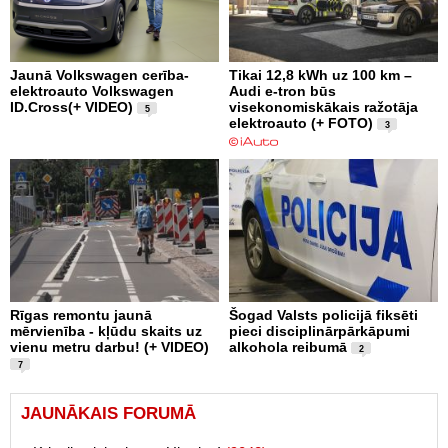
Jaunā Volkswagen cerība-
Tikai 12,8 kWh uz 100 km –
elektroauto Volkswagen
Audi e-tron būs
ID.Cross(+ VIDEO)
visekonomiskākais ražotāja
5
elektroauto (+ FOTO)
3
Rīgas remontu jaunā
Šogad Valsts policijā fiksēti
mērvienība - kļūdu skaits uz
pieci disciplinārpārkāpumi
vienu metru darbu! (+ VIDEO)
alkohola reibumā
2
7
JAUNĀKAIS FORUMĀ