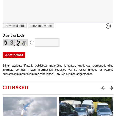
Pievienot bildi
Pievienot video
Drošības kods
Stingri aizliegts iAuto.lv publicētos materiālus izmantot, kopēt vai reproducēt citos
interneta portālos, masu informācijas līdzekļos vai kā citādi rīkoties ar iAuto.lv
publicētajiem materiāliem bez rakstiskas EON SIA atļaujas saņemšanas.
CITI RAKSTI