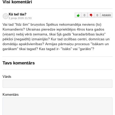
Visi komentāri
Kā tad tāa?
0
0
Atbildēt
2.jūnijs 2026 21:53
Vai tad "līdz šim" bruņotos Spēkus nekomandēja neviens (to)
Komandieris? Ukrainas pieredze iepriekšējos 4tros kara gados
(viņam) nebij vērā ņemama, tikai 5jā gadā "karadarbības lauks"
pēkšņi (negaidīti) izmainījās? Kur tad izcilības centri, domnīcas un
domātāju apakšvienības? Armijas pārmaiņu procesus "īsākam un
garākam" tikai tagad? Kas tagad ir- "īsāks" vai "garāks"?
Tavs komentārs
Vārds
Komentārs