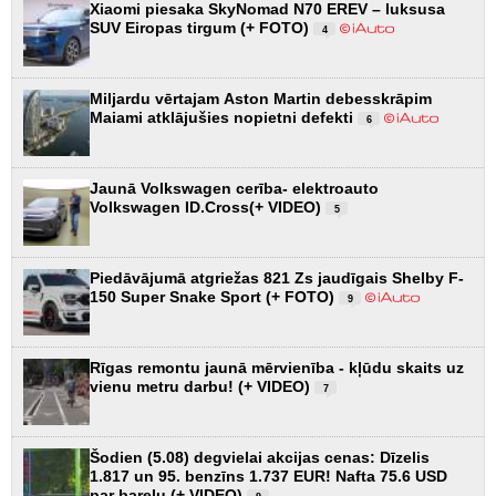
Xiaomi piesaka SkyNomad N70 EREV – luksusa
SUV Eiropas tirgum (+ FOTO)
4
Miljardu vērtajam Aston Martin debesskrāpim
Maiami atklājušies nopietni defekti
6
Jaunā Volkswagen cerība- elektroauto
Volkswagen ID.Cross(+ VIDEO)
5
Piedāvājumā atgriežas 821 Zs jaudīgais Shelby F-
150 Super Snake Sport (+ FOTO)
9
Rīgas remontu jaunā mērvienība - kļūdu skaits uz
vienu metru darbu! (+ VIDEO)
7
Šodien (5.08) degvielai akcijas cenas: Dīzelis
1.817 un 95. benzīns 1.737 EUR! Nafta 75.6 USD
par barelu (+ VIDEO)