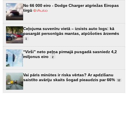
No 66 000 eiro - Dodge Charger atgriežas Eiropas
tirgū
Ceļojuma suvenīru vietā – izsists auto logs: kā
pasargāt personīgās mantas, atpūšoties ārzemēs
1
“Virši” neto peļņa pirmajā pusgadā sasniedz 4,2
miljonus eiro
2
Vai pāris minūtes ir riska vērtas? Ar apdzīšanu
saistīto avāriju skaits šogad pieaudzis par 66%
12