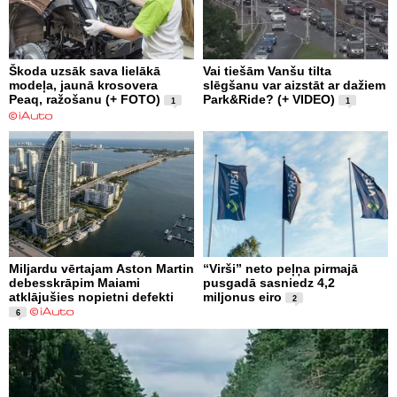
Škoda uzsāk sava lielākā
Vai tiešām Vanšu tilta
modeļa, jaunā krosovera
slēgšanu var aizstāt ar dažiem
Peaq, ražošanu (+ FOTO)
Park&Ride? (+ VIDEO)
1
1
Miljardu vērtajam Aston Martin
“Virši” neto peļņa pirmajā
debesskrāpim Maiami
pusgadā sasniedz 4,2
atklājušies nopietni defekti
miljonus eiro
2
6