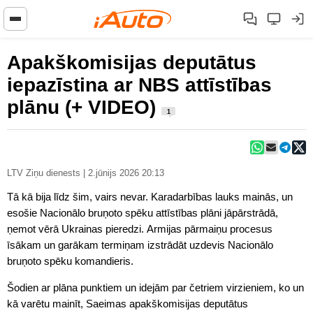
Apakškomisijas deputātus
iepazīstina ar NBS attīstības
plānu (+ VIDEO)
1
LTV Ziņu dienests | 2.jūnijs 2026 20:13
Tā kā bija līdz šim, vairs nevar. Karadarbības lauks mainās, un
esošie Nacionālo bruņoto spēku attīstības plāni jāpārstrādā,
ņemot vērā Ukrainas pieredzi. Armijas pārmaiņu procesus
īsākam un garākam termiņam izstrādāt uzdevis Nacionālo
bruņoto spēku komandieris.
Šodien ar plāna punktiem un idejām par četriem virzieniem, ko un
kā varētu mainīt, Saeimas apakškomisijas deputātus