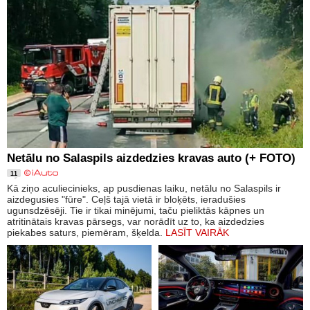
Netālu no Salaspils aizdedzies kravas auto (+ FOTO)
11
Kā ziņo aculiecinieks, ap pusdienas laiku, netālu no Salaspils ir
aizdegusies "fūre". Ceļš tajā vietā ir bloķēts, ieradušies
ugunsdzēsēji. Tie ir tikai minējumi, taču pieliktās kāpnes un
atritinātais kravas pārsegs, var norādīt uz to, ka aizdedzies
piekabes saturs, piemēram, šķelda.
LASĪT VAIRĀK