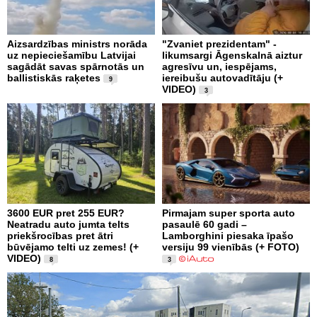
Aizsardzības ministrs norāda
"Zvaniet prezidentam" -
uz nepieciešamību Latvijai
likumsargi Āgenskalnā aiztur
sagādāt savas spārnotās un
agresīvu un, iespējams,
ballistiskās raķetes
iereibušu autovadītāju (+
9
VIDEO)
3
3600 EUR pret 255 EUR?
Pirmajam super sporta auto
Neatradu auto jumta telts
pasaulē 60 gadi –
priekšrocības pret ātri
Lamborghini piesaka īpašo
būvējamo telti uz zemes! (+
versiju 99 vienībās (+ FOTO)
VIDEO)
8
3