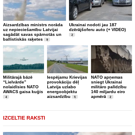
Aizsardzības ministrs norāda
Ukrainai nodoti jau 187
P
uz nepieciešamību Latvijai
dzērājšoferu auto (+ VIDEO)
I
sagādāt savas spārnotās un
E
2
ballistiskās raķetes
9
N
Militārajā bāzē
Iespējamu Krievijas
NATO apņemas
a
“Lielvārde”
provokāciju dēļ
sniegt Ukrainai
a
nolaidīsies NATO
Latvija uzlabo
militāro palīdzību
d
AWACS gaisa kuģis
energoobjektu
140 miljardu eiro
m
aizsardzību
apmērā
4
5
2
IZCELTIE RAKSTI