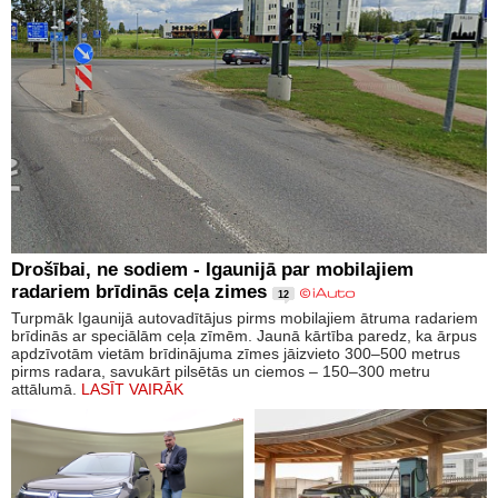
Drošībai, ne sodiem - Igaunijā par mobilajiem
radariem brīdinās ceļa zimes
12
Turpmāk Igaunijā autovadītājus pirms mobilajiem ātruma radariem
brīdinās ar speciālām ceļa zīmēm. Jaunā kārtība paredz, ka ārpus
apdzīvotām vietām brīdinājuma zīmes jāizvieto 300–500 metrus
pirms radara, savukārt pilsētās un ciemos – 150–300 metru
attālumā.
LASĪT VAIRĀK