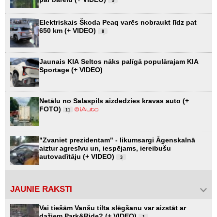
9
Elektriskais Škoda Peaq varēs nobraukt līdz pat
650 km (+ VIDEO)
8
Jaunais KIA Seltos nāks palīgā populārajam KIA
Sportage (+ VIDEO)
Netālu no Salaspils aizdedzies kravas auto (+
FOTO)
11
"Zvaniet prezidentam" - likumsargi Āgenskalnā
aiztur agresīvu un, iespējams, iereibušu
autovadītāju (+ VIDEO)
3
JAUNIE RAKSTI
Vai tiešām Vanšu tilta slēgšanu var aizstāt ar
dažiem Park&Ride? (+ VIDEO)
1