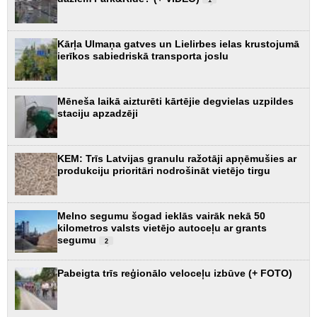
Kārļa Ulmaņa gatves un Lielirbes ielas krustojumā
ierīkos sabiedriskā transporta joslu
Mēneša laikā aizturēti kārtējie degvielas uzpildes
staciju apzadzēji
KEM: Trīs Latvijas granulu ražotāji apņēmušies ar
produkciju prioritāri nodrošināt vietējo tirgu
Melno segumu šogad ieklās vairāk nekā 50
kilometros valsts vietējo autoceļu ar grants
segumu
2
Pabeigta trīs reģionālo veloceļu izbūve (+ FOTO)