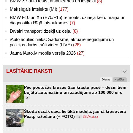
BMW X7 auto tests, atsauksmes un iespaidi
(8)
Makslīgais intelekts (MI)
(177)
BMW F10 un X5 (E70/F15) remonts: dzinēja ķēžu maiņa un
diagnostika Rīgā, atsauksmes
(7)
Dīvaini transportlīdzekļi uz ceļa.
(8)
iAuto aculiecinieks: Sadursme, aktuālie negadījumi un
policijas darbs, sūti video (LIVE)
(28)
Jaunā iAuto.lv mobilā versija 2026
(27)
LASĪTĀKIE RAKSTI
Dienas
Nedēļas
Pēc postošās krusas Saulkrastu pusē – desmitiem
bojātu automašīnu un zaudējumi ap 100 000 eiro
2
Škoda uzsāk sava lielākā modeļa, jaunā krosovera
Peaq, ražošanu (+ FOTO)
1