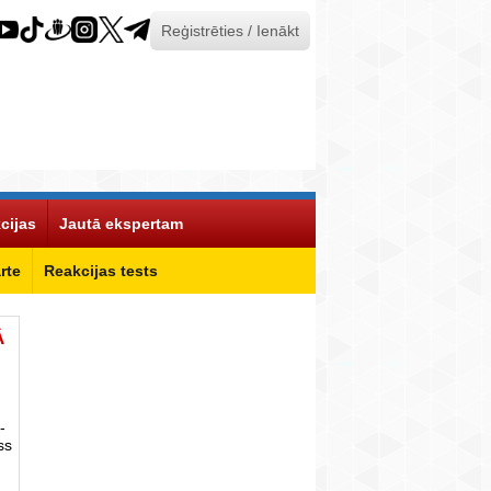
Reģistrēties / Ienākt
cijas
Jautā ekspertam
rte
Reakcijas tests
Ā
-
ss