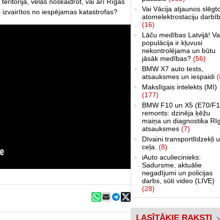
eritorijā, vēlas noskaidrot, vai arī Rīgas
Vai Vācija atjaunos slēgt
i izvairītos no iespējamas katastrofas?
atomelektrostaciju darbī
(16)
Lāču medības Latvijā! Va
populācija ir kļuvusi
nekontrolējama un būtu
jāsāk medības?
(56)
BMW X7 auto tests,
atsauksmes un iespaidi
(
Makslīgais intelekts (MI)
(177)
BMW F10 un X5 (E70/F1
remonts: dzinēja ķēžu
maiņa un diagnostika Rī
atsauksmes
(7)
Dīvaini transportlīdzekļi 
ceļa.
(8)
iAuto aculiecinieks:
Sadursme, aktuālie
negadījumi un policijas
darbs, sūti video (LIVE)
(28)
LASĪTĀKIE RAKSTI