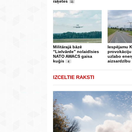
raķetes
11
Militārajā bāzē
Iespējamu K
“Lielvārde” nolaidīsies
provokāciju 
NATO AWACS gaisa
uzlabo ener
kuģis
aizsardzību
4
IZCELTIE RAKSTI