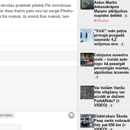
Aston Martin
atrodas praktiski pilsētā.Pie smirdoņas
debesskrāpim
pie dsas.Katris pats sevi lai sargā.Pilsētu-
Maiami atklājušies
nopietni defekti
par.Kā maksā, tā smirdi.Kas maksā, tam
6
“Virši” neto peļņa
pirmajā pusgadā
sasniedz 4,2
miljonus eiro
3
Ceļojuma suvenīru
vietā – izsists auto
logs: kā pasargāt
personīgās mantas,
atpūšoties ārzemēs
1
Vai tiešām Vanšu
tilta slēgšanu var
aizstāt ar dažiem
Park&Ride? (+
VIDEO)
3
ot video
Elektriskais Škoda
Peaq varēs nobrauk
līdz pat 650 km (+
VIDEO)
8