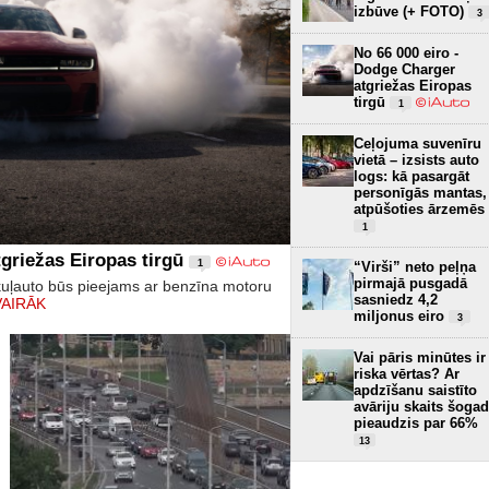
izbūve (+ FOTO)
3
No 66 000 eiro -
Dodge Charger
atgriežas Eiropas
tirgū
1
Ceļojuma suvenīru
vietā – izsists auto
logs: kā pasargāt
personīgās mantas,
atpūšoties ārzemēs
1
griežas Eiropas tirgū
1
“Virši” neto peļņa
pirmajā pusgadā
kuļauto būs pieejams ar benzīna motoru
sasniedz 4,2
VAIRĀK
miljonus eiro
3
Vai pāris minūtes ir
riska vērtas? Ar
apdzīšanu saistīto
avāriju skaits šogad
pieaudzis par 66%
13