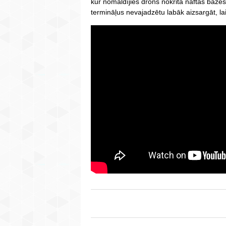
kur nomaldījies drons nokrita naftas bāzes t
termināļus nevajadzētu labāk aizsargāt, la