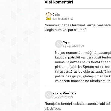
Visi komentāri
0pis
4.jūnijs 2026 8:19
Nomaskēt naftas termināli laikos, kad sat
vieglo auto vai pat skūteri?
Sipo
4.jūnijs 2026 9:23
Ne jau nomaskēt - mēģināt pasargāt
kaut vai patrulēt vai uzraudzīt teritor
mums vajadzētu nevis fantazēt par
pirkšanu (labi, ka Sprūds nost), bet
infrastruktūras objektu uzraudzīšan
palīdzības grupu, glābēju, mediķu ko
vajadzētu mācīties no ukraiņiem, ta
svara Vērotājs
6.jūnijs 2026 2:24
Runājošie ierēdņi izskatās samērā labi ēdi
pārdzīvos.