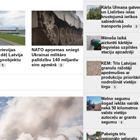
Kārļa Ulmaņa gatve
un Lielirbes ielas
krustojumā ierīkos
sabiedriskā
transporta joslu
2
Mēneša laikā
aizturēti kārtējie
NATO sabiedrotie
degvielas uzpildes
rievijas
NATO apņemas sniegt
alianses aizsardzībai
staciju apzadzēji
dēļ Latvija
Ukrainai militāro
pret droniem tērēs 40
goobjektu
palīdzību 140 miljardu
miljardus dolāru
2
KEM: Trīs Latvijas
eiro apmērā
5
2
granulu ražotāji
apņēmušies ar
produkciju prioritār
nodrošināt vietējo
tirgu
1
Melno segumu
šogad ieklās vairāk
nekā 50 kilometros
valsts vietējo
autoceļu ar grants
segumu
3
Pabeigta trīs
reģionālo veloceļu