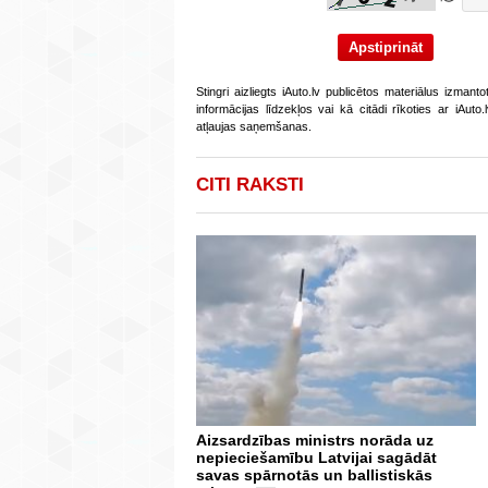
Stingri aizliegts iAuto.lv publicētos materiālus izmant
informācijas līdzekļos vai kā citādi rīkoties ar iAut
atļaujas saņemšanas.
CITI RAKSTI
Aizsardzības ministrs norāda uz
nepieciešamību Latvijai sagādāt
savas spārnotās un ballistiskās