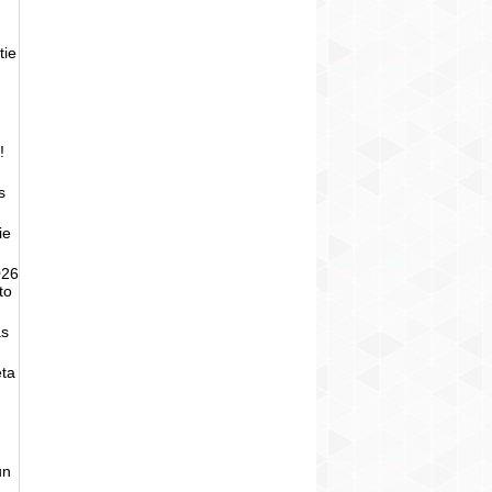
tie
!
s
ie
026
to
as
eta
un