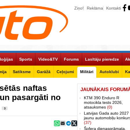
Ziņo!
Reklāma
Kontakti
loģijas
Sports
Video&TV
Forums
Lasītāju pieredze
Ak
ija
Satiksme
Garāžā
Ceļojumi
Militāri
Autoklubi
Ka
lsētās naftas
JAUNĀKAIS FORUM
 un pasargāti no
KTM 390 Enduro R
motocikla tests 2026,
)
atsauksmes
(0)
3
Latvijas Gada auto 2027 
jaunu automobiļu konkur
(37)
Šofera dienasgrāmata.