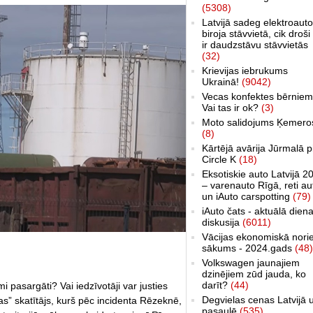
(5308)
Latvijā sadeg elektroauto
biroja stāvvietā, cik droši 
ir daudzstāvu stāvvietās
(32)
Krievijas iebrukums
Ukrainā!
(9042)
Vecas konfektes bērniem
Vai tas ir ok?
(3)
Moto salidojums Ķemero
(8)
Kārtējā avārija Jūrmalā p
Circle K
(18)
Eksotiskie auto Latvijā 2
– varenauto Rīgā, reti au
un iAuto carspotting
(79)
iAuto čats - aktuālā dien
diskusija
(6011)
Vācijas ekonomiskā nori
sākums - 2024.gads
(48)
Volkswagen jaunajiem
dzinējiem zūd jauda, ko
darīt?
(44)
mi pasargāti? Vai iedzīvotāji var justies
Degvielas cenas Latvijā 
as” skatītājs, kurš pēc incidenta Rēzeknē,
pasaulē
(535)