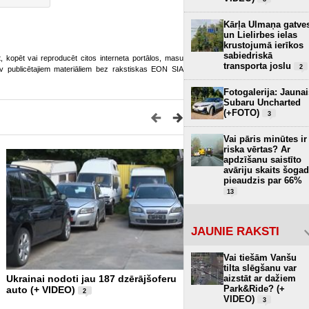
Kārļa Ulmaņa gatve
un Lielirbes ielas
krustojumā ierīkos
sabiedriskā
ot, kopēt vai reproducēt citos interneta portālos, masu
transporta joslu
2
o.lv publicētajiem materiāliem bez rakstiskas EON SIA
Fotogalerija: Jaunai
Subaru Uncharted
(+FOTO)
3
Vai pāris minūtes ir
riska vērtas? Ar
apdzīšanu saistīto
avāriju skaits šogad
pieaudzis par 66%
13
JAUNIE RAKSTI
Vai tiešām Vanšu
tilta slēgšanu var
aizstāt ar dažiem
Ukrainai nodoti jau 187 dzērājšoferu
Pārāk ilgi un jau par vēlu - 
Park&Ride? (+
auto (+ VIDEO)
politikas ekspertu Edvard
2
VIDEO)
VIDEO)
3
2