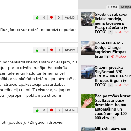
Dienas
Nedēļas
Škoda uzsāk sava
0
0
Atbildēt
lielākā modeļa,
jaunā krosovera
Peaq, ražošanu (+
elītuzņēmos var redzēt nepareizi noparkotu
FOTO)
1
No 66 000 eiro -
Dodge Charger
0
0
Atbildēt
atgriežas Eiropas
tirgū
1
 no vienkārši īstenojamām diversijām, nu
Xiaomi piesaka
iju - par to cilvēks runāja. Es piekrītu -
SkyNomad N70
 zemūdeņu un kādu tur brīnumu vēl
EREV – luksusa SU
 sākt ar vienkāršām lietām - jau pieminēto
Eiropas tirgum (+
u, strāvas apakšstaciju aizsardzību,
FOTO)
4
ordināciju u.tml. To visu var, vajag un
ču - joprojām "peldam pa straumi".
Pēc postošās krusa
Saulkrastu pusē –
desmitiem bojātu
automašīnu un
0
0
Atbildēt
zaudējumi ap 100
000 eiro
2
nāti (paēduši). 72h gavēni drošvien
Miljardu vērtajam