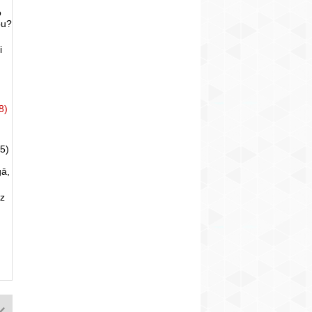
o
bu?
i
8)
5)
gā,
uz