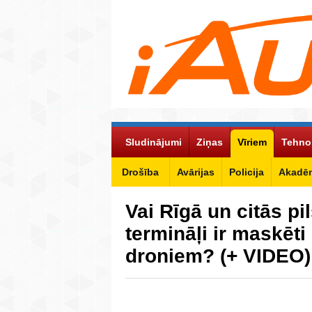
Sludinājumi
Ziņas
Vīriem
Tehno
Drošība
Avārijas
Policija
Akadēm
Vai Rīgā un citās pi
termināļi ir maskēti
droniem? (+ VIDEO