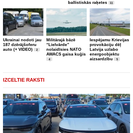
ballistiskās raķetes
11
L
Ukrainai nodoti jau
Militārajā bāzē
Iespējamu Krievijas
N
187 dzērājšoferu
“Lielvārde”
provokāciju dēļ
a
auto (+ VIDEO)
nolaidīsies NATO
Latvija uzlabo
p
2
AWACS gaisa kuģis
energoobjektu
k
aizsardzību
b
4
5
"
IZCELTIE RAKSTI