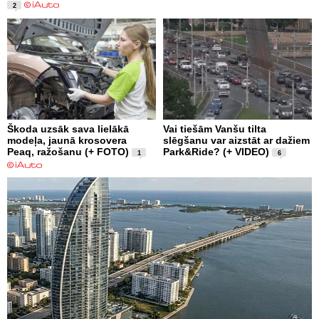
2
Škoda uzsāk sava lielākā
Vai tiešām Vanšu tilta
modeļa, jaunā krosovera
slēgšanu var aizstāt ar dažiem
Peaq, ražošanu (+ FOTO)
Park&Ride? (+ VIDEO)
1
6