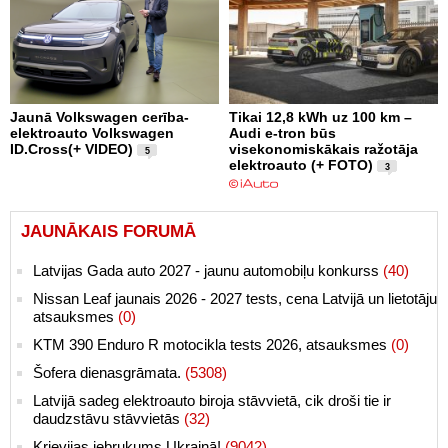
Jaunā Volkswagen cerība-
Tikai 12,8 kWh uz 100 km –
elektroauto Volkswagen
Audi e-tron būs
ID.Cross(+ VIDEO)
visekonomiskākais ražotāja
5
elektroauto (+ FOTO)
3
JAUNĀKAIS FORUMĀ
Latvijas Gada auto 2027 - jaunu automobiļu konkurss
(40)
Nissan Leaf jaunais 2026 - 2027 tests, cena Latvijā un lietotāju
atsauksmes
(0)
KTM 390 Enduro R motocikla tests 2026, atsauksmes
(0)
Šofera dienasgrāmata.
(5308)
Latvijā sadeg elektroauto biroja stāvvietā, cik droši tie ir
daudzstāvu stāvvietās
(32)
Krievijas iebrukums Ukrainā!
(9042)