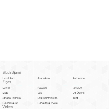
Sludinājumi
Lietoti Auto
Jauni Auto
Autonoma
Ziņas
Latvijā
Pasaulē
Izklaide
Moto
Velo
Uz Ūdens
Smagā Tehnika
Lauksaimniecība
Testi
Reklāmraksti
Redaktora Izvēle
Vīriem