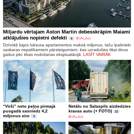
Miljardu vērtajam Aston Martin debesskrāpim Maiami
atklājušies nopietni defekti
6
Dzīvokļi šajos luksusa apartamentos maksā miljonus, taču īpašnieki
saskaras nepatīkamiem pārsteigumiem, kas uzradušies tikai divus
gadus pēc ēkas nodošanas ekspluatācijā.
LASĪT VAIRĀK
“Virši” neto peļņa pirmajā
Netālu no Salaspils aizdedzies
pusgadā sasniedz 4,2
kravas auto (+ FOTO)
12
miljonus eiro
3