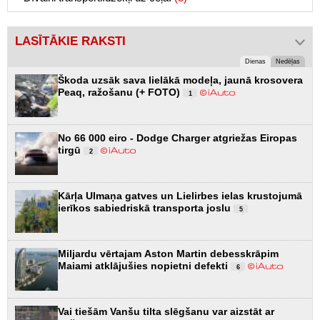
LASĪTĀKIE RAKSTI
Dienas
Nedēļas
Škoda uzsāk sava lielākā modeļa, jaunā krosovera
Peaq, ražošanu (+ FOTO)
1
No 66 000 eiro - Dodge Charger atgriežas Eiropas
tirgū
2
Kārļa Ulmaņa gatves un Lielirbes ielas krustojumā
ierīkos sabiedriskā transporta joslu
5
Miljardu vērtajam Aston Martin debesskrāpim
Maiami atklājušies nopietni defekti
6
Vai tiešām Vanšu tilta slēgšanu var aizstāt ar