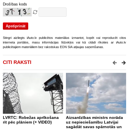
Drošības kods
Stingri aizliegts iAuto.lv publicētos materiālus izmantot, kopēt vai reproducēt citos
interneta portālos, masu informācijas līdzekļos vai kā citādi rīkoties ar iAuto.lv
publicētajiem materiāliem bez rakstiskas EON SIA atļaujas saņemšanas.
CITI RAKSTI
LVRTC: Robežas aprīkošana
Aizsardzības ministrs norāda
N
rit pēc plāniem (+ VIDEO)
uz nepieciešamību Latvijai
U
sagādāt savas spārnotās un
m