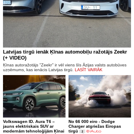
Latvijas tirgū ienāk Ķīnas automobiļu ražotājs Zeekr
(+ VIDEO)
Ķīnas autoražotājs "Zeekr" ir vēl viens šīs Āzijas valsts autobūves
uzņēmums, kas ienācis Latvijas tirgū.
LASĪT VAIRĀK
Volkswagen ID. Aura T6 –
No 66 000 eiro - Dodge
jauns elektriskais SUV ar
Charger atgriežas Eiropas
modernām tehnoloģijām Ķīnai
tirgū
2