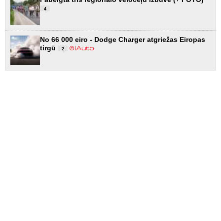
4
No 66 000 eiro - Dodge Charger atgriežas Eiropas
tirgū
2