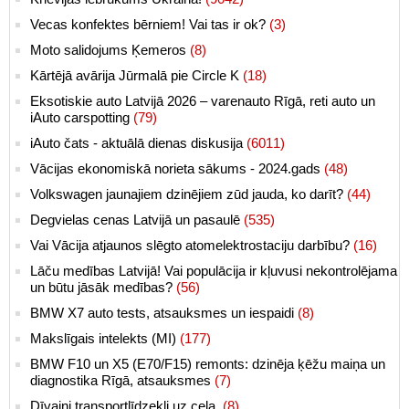
Vecas konfektes bērniem! Vai tas ir ok?
(3)
Moto salidojums Ķemeros
(8)
Kārtējā avārija Jūrmalā pie Circle K
(18)
Eksotiskie auto Latvijā 2026 – varenauto Rīgā, reti auto un
iAuto carspotting
(79)
iAuto čats - aktuālā dienas diskusija
(6011)
Vācijas ekonomiskā norieta sākums - 2024.gads
(48)
Volkswagen jaunajiem dzinējiem zūd jauda, ko darīt?
(44)
Degvielas cenas Latvijā un pasaulē
(535)
Vai Vācija atjaunos slēgto atomelektrostaciju darbību?
(16)
Lāču medības Latvijā! Vai populācija ir kļuvusi nekontrolējama
un būtu jāsāk medības?
(56)
BMW X7 auto tests, atsauksmes un iespaidi
(8)
Makslīgais intelekts (MI)
(177)
BMW F10 un X5 (E70/F15) remonts: dzinēja ķēžu maiņa un
diagnostika Rīgā, atsauksmes
(7)
Dīvaini transportlīdzekļi uz ceļa.
(8)