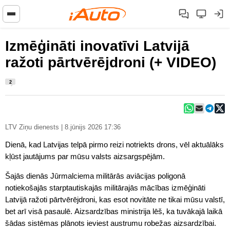
Izmēģināti inovatīvi Latvijā
ražoti pārtvērējdroni (+ VIDEO)
2
LTV Ziņu dienests | 8.jūnijs 2026 17:36
Dienā, kad Latvijas telpā pirmo reizi notriekts drons, vēl aktuālāks
kļūst jautājums par mūsu valsts aizsargspējām.
Šajās dienās Jūrmalciema militārās aviācijas poligonā
notiekošajās starptautiskajās militārajās mācības izmēģināti
Latvijā ražoti pārtvērējdroni, kas esot novitāte ne tikai mūsu valstī,
bet arī visā pasaulē. Aizsardzības ministrija lēš, ka tuvākajā laikā
šādas sistēmas plānots ieviest austrumu robežas aizsardzībai.