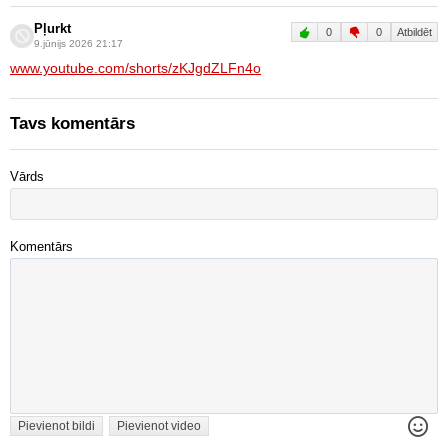
Pļurkt
0
0
Atbildēt
9.jūnijs 2026 21:17
www.youtube.com/shorts/zKJgdZLFn4o
Tavs komentārs
Vārds
Komentārs
Pievienot bildi
Pievienot video