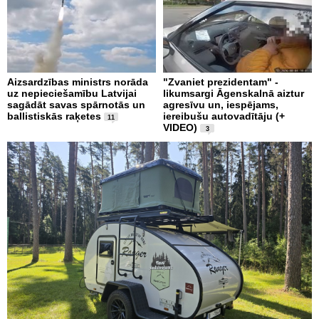
Aizsardzības ministrs norāda
"Zvaniet prezidentam" -
uz nepieciešamību Latvijai
likumsargi Āgenskalnā aiztur
sagādāt savas spārnotās un
agresīvu un, iespējams,
ballistiskās raķetes
iereibušu autovadītāju (+
11
VIDEO)
3