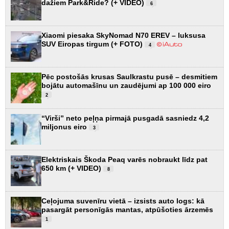
dažiem Park&Ride? (+ VIDEO)
6
Xiaomi piesaka SkyNomad N70 EREV – luksusa
SUV Eiropas tirgum (+ FOTO)
4
Pēc postošās krusas Saulkrastu pusē – desmitiem
bojātu automašīnu un zaudējumi ap 100 000 eiro
2
“Virši” neto peļņa pirmajā pusgadā sasniedz 4,2
miljonus eiro
3
Elektriskais Škoda Peaq varēs nobraukt līdz pat
650 km (+ VIDEO)
8
Ceļojuma suvenīru vietā – izsists auto logs: kā
pasargāt personīgās mantas, atpūšoties ārzemēs
1