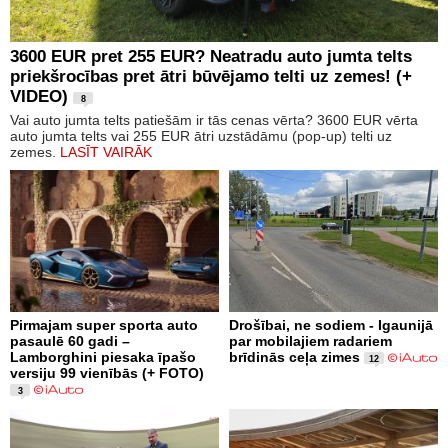
3600 EUR pret 255 EUR? Neatradu auto jumta telts
priekšrocības pret ātri būvējamo telti uz zemes! (+
VIDEO)
8
Vai auto jumta telts patiešām ir tās cenas vērta? 3600 EUR vērta
auto jumta telts vai 255 EUR ātri uzstādāmu (pop-up) telti uz
zemes.
LASĪT VAIRĀK
Pirmajam super sporta auto
Drošībai, ne sodiem - Igaunijā
pasaulē 60 gadi –
par mobilajiem radariem
Lamborghini piesaka īpašo
brīdinās ceļa zimes
12
versiju 99 vienībās (+ FOTO)
3