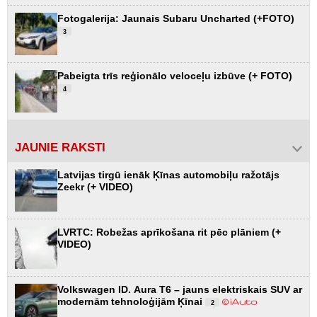
Fotogalerija: Jaunais Subaru Uncharted (+FOTO)
3
Pabeigta trīs reģionālo veloceļu izbūve (+ FOTO)
4
JAUNIE RAKSTI
Latvijas tirgū ienāk Ķīnas automobiļu ražotājs
Zeekr (+ VIDEO)
LVRTC: Robežas aprīkošana rit pēc plāniem (+
VIDEO)
Volkswagen ID. Aura T6 – jauns elektriskais SUV ar
modernām tehnoloģijām Ķīnai
2