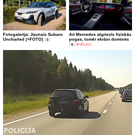
Fotogalerija: Jaunais Subaru
Arī Mercedes atgriezīs fiziskās
Uncharted (+FOTO)
pogas, tomēr ekrāni dominēs
3
6