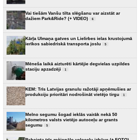
Vai tiešām Vanšu tilta slēgšanu var aizstāt ar
dažiem Park&Ride? (+ VIDEO)
6
Kārļa Ulmaņa gatves un Lielirbes ielas krustojumā
ierīkos sabiedriskā transporta joslu
5
Mēneša laikā aizturēti kārtējie degvielas uzpildes
staciju apzadzēji
1
KEM: Trīs Latvijas granulu ražotāji apņēmušies ar
produkciju prioritāri nodrošināt vietējo tirgu
1
Melno segumu šogad ieklās vairāk nekā 50
kilometros valsts vietējo autoceļu ar grants
segumu
5
Pabeigta trīs reģionālo veloceļu izbūve (+ FOTO)