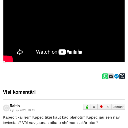
Visi komentāri
Raitis
0
0
Atbildēt
9.jūnijs 2026 10:45
Kāpēc tikai lēš? Kāpēc tikai kaut kad plānots? Kāpēc jau sen nav
ieviestas? Vēl nav jaunas otkatu shēmas sakārtotas?