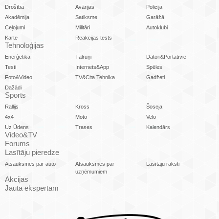
Drošība
Avārijas
Policija
Akadēmija
Satiksme
Garāžā
Ceļojumi
Militāri
Autoklubi
Karte
Reakcijas tests
Tehnoloģijas
Enerģētika
Tālruņi
Datori&Portatīvie
Testi
Internets&App
Spēles
Foto&Video
TV&Cita Tehnika
Gadžeti
Dažādi
Sports
Rallijs
Kross
Šoseja
4x4
Moto
Velo
Uz Ūdens
Trases
Kalendārs
Video&TV
Forums
Lasītāju pieredze
Atsauksmes par auto
Atsauksmes par
Lasītāju raksti
uzņēmumiem
Akcijas
Jautā ekspertam