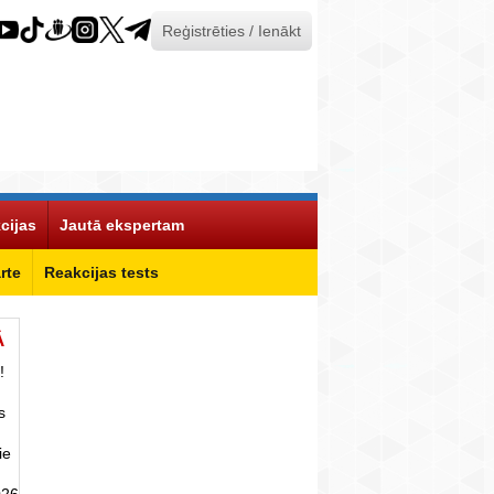
Reģistrēties / Ienākt
cijas
Jautā ekspertam
rte
Reakcijas tests
Ā
!
s
ie
026