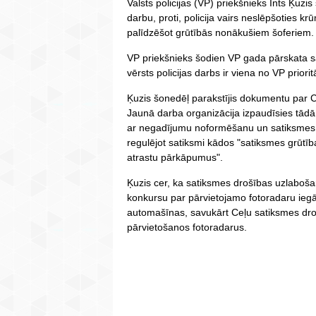
Valsts policijas (VP) priekšnieks Ints Ķuzis
darbu, proti, policija vairs neslēpšoties k
palīdzēšot grūtībās nonākušiem šoferiem.
VP priekšnieks šodien VP gada pārskata s
vērsts policijas darbs ir viena no VP priorit
Ķuzis šonedēļ parakstījis dokumentu par C
Jaunā darba organizācija izpaudīsies tādā 
ar negadījumu noformēšanu un satiksmes 
regulējot satiksmi kādos "satiksmes grūtīb
atrastu pārkāpumus".
Ķuzis cer, ka satiksmes drošības uzlaboša
konkursu par pārvietojamo fotoradaru iegā
automašīnas, savukārt Ceļu satiksmes droš
pārvietošanos fotoradarus.