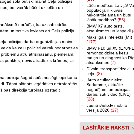
 šogad sola būtiski mainīt Ceļu policijas
Lāču medības Latvijā! Va
rūmos, bet vairāk būšot uz ielām un
populācija ir kļuvusi
nekontrolējama un būtu
jāsāk medības?
(56)
anāksmē norādīja, ka uz sabiedrību
BMW X7 auto tests,
atsauksmes un iespaidi
(
ātēm un tas tiks ieviests arī Ceļu policijā.
Makslīgais intelekts (MI)
eļu policijas darba organizācijas maiņu.
(177)
veidā ka ceļu policisti vairāk nodarbosies
BMW F10 un X5 (E70/F1
remonts: dzinēja ķēžu
problēmu ātru atrisināšanu, piemēram,
maiņa un diagnostika Rī
as punktos, nevis atradīsies krūmos, lai
atsauksmes
(7)
Dīvaini transportlīdzekļi 
ceļa.
(8)
nai policija šogad spēs noslēgt iepirkumu
iAuto aculiecinieks:
di. Tāpat plānots iegādāties netrafarētās
Sadursme, aktuālie
negadījumi un policijas
ības direkcija turpinās uzstādīt
darbs, sūti video (LIVE)
(28)
Jaunā iAuto.lv mobilā
versija 2026
(27)
LASĪTĀKIE RAKSTI