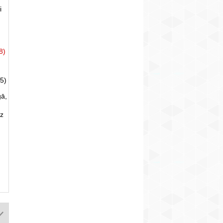
i
8)
5)
gā,
uz