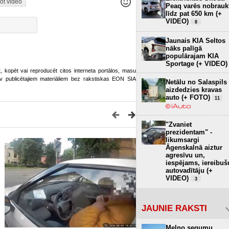
ot video
Peaq varēs nobrauk
līdz pat 650 km (+
VIDEO)
8
Jaunais KIA Seltos
nāks palīgā
populārajam KIA
Sportage (+ VIDEO)
ot, kopēt vai reproducēt citos interneta portālos, masu
o.lv publicētajiem materiāliem bez rakstiskas EON SIA
Netālu no Salaspils
aizdedzies kravas
auto (+ FOTO)
11
"Zvaniet
prezidentam" -
likumsargi
Āgenskalnā aiztur
agresīvu un,
iespējams, iereibuš
autovadītāju (+
VIDEO)
3
JAUNIE RAKSTI
Melno segumu