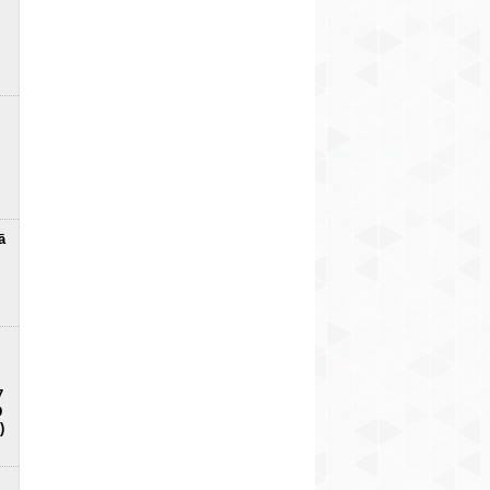
ā
7
D
)