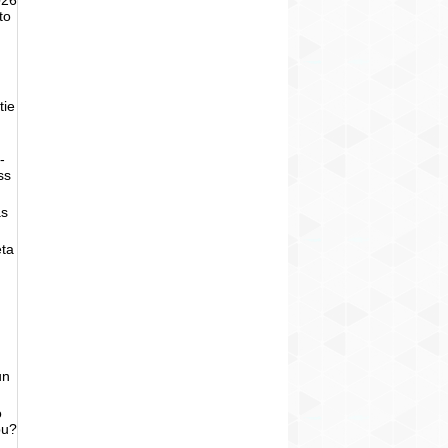
to
tie
-
ss
as
eta
un
o
bu?