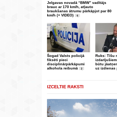
Jelgavas novadā “BMW” vadītājs
brauc ar 170 km/h, atļauto
braukšanas ātrumu pārkāpjot par 80
km/h (+ VIDEO)
6
Šogad Valsts policijā
Ruks: Tīšu
fiksēti pieci
izdarījušiem
disciplinārpārkāpumi
būtu jāatņe
alkohola reibumā
uz izdienas
2
IZCELTIE RAKSTI