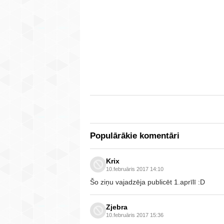
Populārākie komentāri
Krix
10.februāris 2017 14:10
Šo ziņu vajadzēja publicēt 1.aprīlī :D
Zjebra
10.februāris 2017 15:36