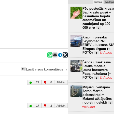
Dienas
Nedēļas
Pēc postošās krusa
Saulkrastu pusē –
desmitiem bojātu
automašīnu un
zaudējumi ap 100
000 eiro
2
Xiaomi piesaka
SkyNomad N70
EREV – luksusa SU
Eiropas tirgum (+
FOTO)
4
Škoda uzsāk sava
lielākā modeļa,
Lasīt visus komentārus →
31
jaunā krosovera
Peaq, ražošanu (+
FOTO)
1
21
0
Atbildēt
Miljardu vērtajam
Aston Martin
debesskrāpim
Maiami atklājušies
nopietni defekti
6
17
2
Atbildēt