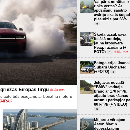
Vai pāris minūtes ir
riska vērtas? Ar
apdzīšanu saistīto
avāriju skaits šogad
pieaudzis par 66%
9
Škoda uzsāk sava
lielākā modeļa,
jaunā krosovera
Peaq, ražošanu (+
FOTO)
1
Fotogalerija: Jaunai
Subaru Uncharted
(+FOTO)
3
Jelgavas novadā
“BMW” vadītājs
griežas Eiropas tirgū
brauc ar 170 km/h,
atļauto braukšanas
kuļauto būs pieejams ar benzīna motoru
ātrumu pārkāpjot pa
VAIRĀK
80 km/h (+ VIDEO)
6
Miljardu vērtajam
Aston Martin
debesskrāpim