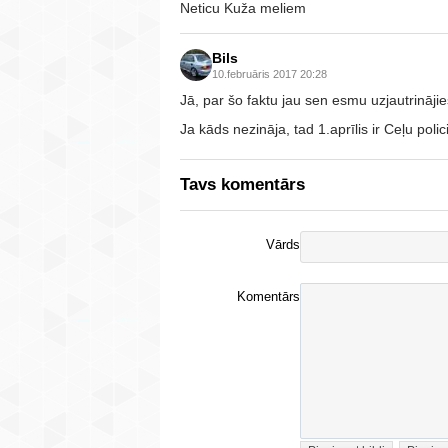
Neticu Kuža meliem
Bils
10.februāris 2017 20:28
Jā, par šo faktu jau sen esmu uzjautrinājie
Ja kāds nezināja, tad 1.aprīlis ir Ceļu polic
Tavs komentārs
Vārds
Komentārs