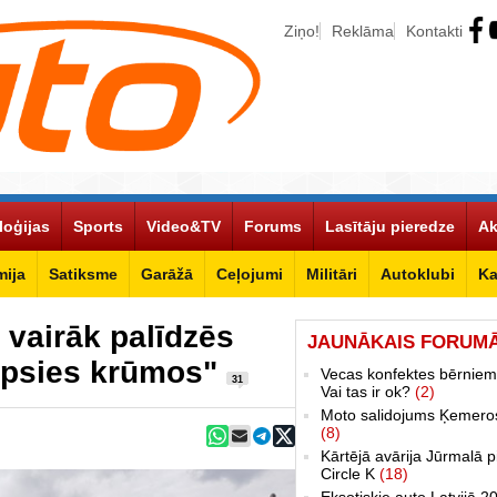
Ziņo!
Reklāma
Kontakti
loģijas
Sports
Video&TV
Forums
Lasītāju pieredze
Ak
ija
Satiksme
Garāžā
Ceļojumi
Militāri
Autoklubi
Ka
i vairāk palīdzēs
JAUNĀKAIS FORUM
lēpsies krūmos"
Vecas konfektes bērniem
31
Vai tas ir ok?
(2)
Moto salidojums Ķemero
(8)
Kārtējā avārija Jūrmalā p
Circle K
(18)
Eksotiskie auto Latvijā 2