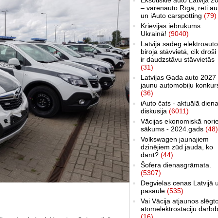
– varenauto Rīgā, reti au
un iAuto carspotting
(79)
Krievijas iebrukums
Ukrainā!
(9040)
Latvijā sadeg elektroauto
biroja stāvvietā, cik droši 
ir daudzstāvu stāvvietās
(31)
Latvijas Gada auto 2027 
jaunu automobiļu konkur
(36)
iAuto čats - aktuālā dien
diskusija
(6011)
Vācijas ekonomiskā nori
sākums - 2024.gads
(48)
Volkswagen jaunajiem
dzinējiem zūd jauda, ko
darīt?
(44)
Šofera dienasgrāmata.
(5307)
Degvielas cenas Latvijā 
pasaulē
(535)
Vai Vācija atjaunos slēgt
atomelektrostaciju darbī
(16)