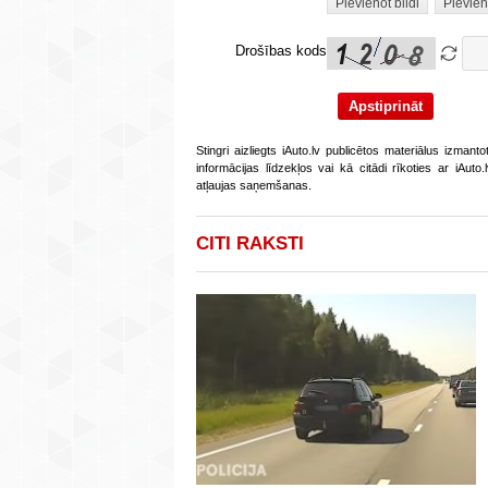
Pievienot bildi
Pievien
Drošības kods
Stingri aizliegts iAuto.lv publicētos materiālus izmant
informācijas līdzekļos vai kā citādi rīkoties ar iAut
atļaujas saņemšanas.
CITI RAKSTI