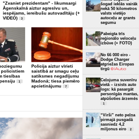
"Zvaniet prezidentam" - likumsargi
Pēc traģēdijas Priekulē pol
šogad ieklās vairāk
Āgenskalnā aiztur agresīvu un,
varētu ieviest ikrīta alkoho
nekā 50 kilometros
iespējams, iereibušu autovadītāju (+
VIDEO)
valsts vietējo
8
autoceļu ar grants
VIDEO)
3
segumu
Pabeigta trīs
reģionālo veloceļu
izbūve (+ FOTO)
No 66 000 eiro -
Dodge Charger
Ogrē autovadītājs 4,2
atgriežas Eiropas
 noziegumu
Policija aiztur vīrieti
promiļu reibumā
tirgū
 policistiem
saistībā ar smagu ceļu
iebraucis stabā
4
m tiesības
satiksmes negadījumu
Ceļojuma suvenīru
 pensiju
Madonā; tiesa piemēro
1
vietā – izsists auto
apcietinājumu
7
logs: kā pasargāt
personīgās mantas,
atpūšoties ārzemēs
1
“Virši” neto peļņa
pirmajā pusgadā
sasniedz 4,2
miljonus eiro
2