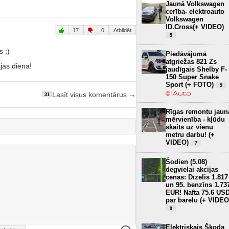
Jaunā Volkswagen
cerība- elektroauto
Volkswagen
ID.Cross(+ VIDEO)
17
0
Atbildēt
5
s ;)
Piedāvājumā
atgriežas 821 Zs
ijas diena!
jaudīgais Shelby F-
150 Super Snake
Sport (+ FOTO)
9
Lasīt visus komentārus →
31
Rīgas remontu jaun
mērvienība - kļūdu
skaits uz vienu
metru darbu! (+
VIDEO)
7
Šodien (5.08)
degvielai akcijas
cenas: Dīzelis 1.817
un 95. benzīns 1.73
EUR! Nafta 75.6 US
par barelu (+ VIDEO
9
Elektriskais Škoda