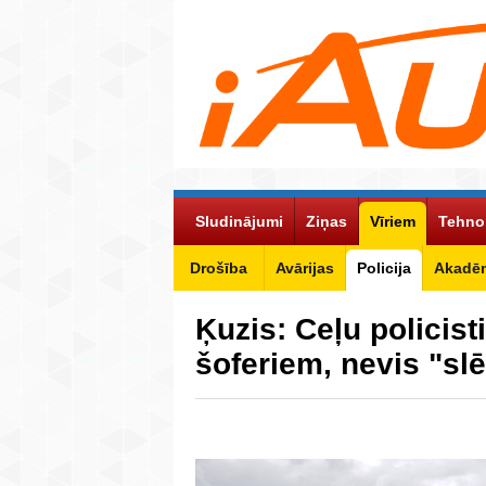
Sludinājumi
Ziņas
Vīriem
Tehno
Drošība
Avārijas
Policija
Akadēm
Ķuzis: Ceļu policist
šoferiem, nevis "s