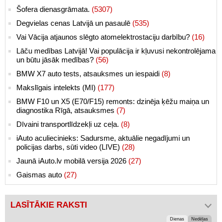
Šofera dienasgrāmata.
(5307)
Degvielas cenas Latvijā un pasaulē
(535)
Vai Vācija atjaunos slēgto atomelektrostaciju darbību?
(16)
Lāču medības Latvijā! Vai populācija ir kļuvusi nekontrolējama
un būtu jāsāk medības?
(56)
BMW X7 auto tests, atsauksmes un iespaidi
(8)
Makslīgais intelekts (MI)
(177)
BMW F10 un X5 (E70/F15) remonts: dzinēja ķēžu maiņa un
diagnostika Rīgā, atsauksmes
(7)
Dīvaini transportlīdzekļi uz ceļa.
(8)
iAuto aculiecinieks: Sadursme, aktuālie negadījumi un
policijas darbs, sūti video (LIVE)
(28)
Jaunā iAuto.lv mobilā versija 2026
(27)
Gaismas auto
(27)
LASĪTĀKIE RAKSTI
Dienas
Nedēļas