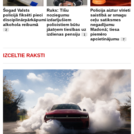
O
4
Šogad Valsts
Ruks: Tīšu
Policija aiztur vīrieti
i
policijā fiksēti pieci
noziegumu
saistībā ar smagu
disciplinārpārkāpumi
izdarījušiem
ceļu satiksmes
alkohola reibumā
policistiem būtu
negadījumu
jāatņem tiesības uz
Madonā; tiesa
2
izdienas pensiju
piemēro
1
apcietinājumu
7
IZCELTIE RAKSTI