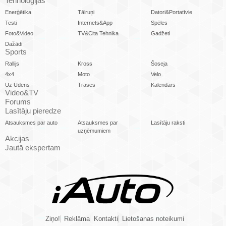
Tehnoloģijas
Enerģētika
Tālruņi
Datori&Portatīvie
Testi
Internets&App
Spēles
Foto&Video
TV&Cita Tehnika
Gadžeti
Dažādi
Sports
Rallijs
Kross
Šoseja
4x4
Moto
Velo
Uz Ūdens
Trases
Kalendārs
Video&TV
Forums
Lasītāju pieredze
Atsauksmes par auto
Atsauksmes par
Lasītāju raksti
uzņēmumiem
Akcijas
Jautā ekspertam
Ziņo!
Reklāma
Kontakti
Lietošanas noteikumi