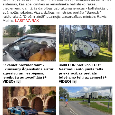
sistēmas, kas spēj cīnīties ar ienaidnieka ballistisko raķešu
triecieniem, gan tālās darbības uzbrukuma ieročus - ballistiskās un
spārnotās raķetes, Aizsardzības ministrijas portāla "Sargs.lv"
raidierakstā "Droši ir zināt" paziņojis aizsardzības ministrs Raivis
Melnis.
LASĪT VAIRĀK
"Zvaniet prezidentam" -
3600 EUR pret 255 EUR?
likumsargi Āgenskalnā aiztur
Neatradu auto jumta telts
agresīvu un, iespējams,
priekšrocības pret ātri
iereibušu autovadītāju (+
būvējamo telti uz zemes! (+
VIDEO)
VIDEO)
3
8