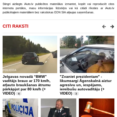
Stingri aizliegts iAuto.lv publicētos materiālus izmantot, kopēt vai reproducēt citos
interneta portālos, masu informācijas līdzekļos vai kā citādi rīkoties ar iAuto.lv
publicētajiem materiāliem bez rakstiskas EON SIA atļaujas saņemšanas.
CITI RAKSTI
Jelgavas novadā “BMW”
"Zvaniet prezidentam" -
P
vadītājs brauc ar 170 km/h,
likumsargi Āgenskalnā aiztur
p
atļauto braukšanas ātrumu
agresīvu un, iespējams,
a
pārkāpjot par 80 km/h (+
iereibušu autovadītāju (+
VIDEO)
VIDEO)
6
3