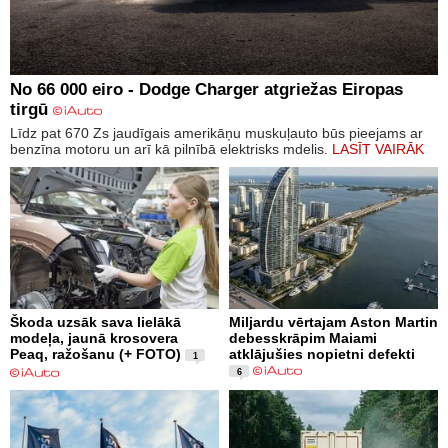
No 66 000 eiro - Dodge Charger atgriežas Eiropas
tirgū
Līdz pat 670 Zs jaudīgais amerikāņu muskuļauto būs pieejams ar
benzīna motoru un arī kā pilnībā elektrisks mdelis.
LASĪT VAIRĀK
Škoda uzsāk sava lielākā
Miljardu vērtajam Aston Martin
modeļa, jaunā krosovera
debesskrāpim Maiami
Peaq, ražošanu (+ FOTO)
atklājušies nopietni defekti
1
6