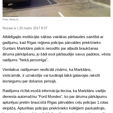
Foto: iAuto.lv
Nozare.lv | 20.marts 2017 8:57
Atbildīgajās institūcijās sāktas vairākas pārbaudes saistībā ar
gadījumu, kad Rīgas reģiona policijas pārvaldes priekšnieks
Guntars Marķitāns palicis nesodīts par atļautā braukšanas
ātruma pārkāpšanu, jo šādi esot pārbaudījis savus padotos, vēsta
raidījums "Nekā personīga".
Vienlaikus raidījumam neoficiāli zināms, ka Marķitāns,
visticamāk, ir uzrakstījis vai tuvākajā laikā gatavojas rakstīt
iesniegumu par došanos pensijā.
Raidījuma rīcībā esošā informācija liecina, ka Marķitāns vadījis
dienesta automašīnu "Ford Mondeo", ko par ātruma pārkāpumu
apturējusi pretim braucošā Rīgas pārvaldes ceļu
policijas
1.rotas
ekipāža. Apturētais
policijas
priekšnieks kolēģiem paskaidrojis,