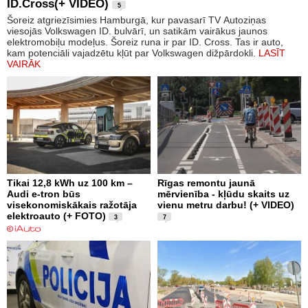
ID.Cross(+ VIDEO)
5
Šoreiz atgriezīsimies Hamburgā, kur pavasarī TV Autoziņas
viesojās Volkswagen ID. bulvārī, un satikām vairākus jaunos
elektromobiļu modeļus. Šoreiz runa ir par ID. Cross. Tas ir auto,
kam potenciāli vajadzētu kļūt par Volkswagen dižpārdokli.
LASĪT
VAIRĀK
Tikai 12,8 kWh uz 100 km –
Rīgas remontu jaunā
Audi e-tron būs
mērvienība - kļūdu skaits uz
visekonomiskākais ražotāja
vienu metru darbu! (+ VIDEO)
elektroauto (+ FOTO)
3
7