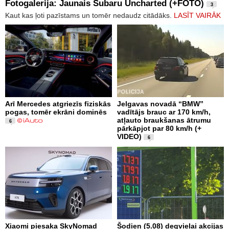
Fotogalerija: Jaunais Subaru Uncharted (+FOTO)
3
Kaut kas ļoti pazīstams un tomēr nedaudz citādāks.
LASĪT VAIRĀK
Arī Mercedes atgriezīs fiziskās
Jelgavas novadā “BMW”
pogas, tomēr ekrāni dominēs
vadītājs brauc ar 170 km/h,
atļauto braukšanas ātrumu
6
pārkāpjot par 80 km/h (+
VIDEO)
6
Xiaomi piesaka SkyNomad
Šodien (5.08) degvielai akcijas