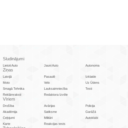
Sludinājumi
Lietoti Auto
Jauni Auto
Autonoma
Ziņas
Latvijā
Pasaulē
Izklaide
Moto
Velo
Uz Ūdens
Smagā Tehnika
Lauksaimniecība
Testi
Reklāmraksti
Redaktora Izvēle
Vīriem
Drošība
Avārijas
Policija
Akadēmija
Satiksme
Garāžā
Ceļojumi
Militāri
Autoklubi
Karte
Reakcijas tests