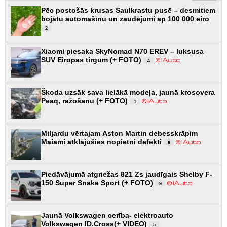
Pēc postošās krusas Saulkrastu pusē – desmitiem
bojātu automašīnu un zaudējumi ap 100 000 eiro
2
Xiaomi piesaka SkyNomad N70 EREV – luksusa
SUV Eiropas tirgum (+ FOTO)
4
Škoda uzsāk sava lielākā modeļa, jaunā krosovera
Peaq, ražošanu (+ FOTO)
1
Miljardu vērtajam Aston Martin debesskrāpim
Maiami atklājušies nopietni defekti
6
Piedāvājumā atgriežas 821 Zs jaudīgais Shelby F-
150 Super Snake Sport (+ FOTO)
9
Jaunā Volkswagen cerība- elektroauto
Volkswagen ID.Cross(+ VIDEO)
5