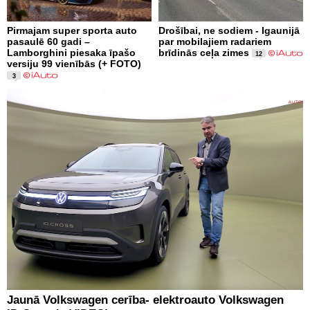
Pirmajam super sporta auto
Drošībai, ne sodiem - Igaunijā
pasaulē 60 gadi –
par mobilajiem radariem
Lamborghini piesaka īpašo
brīdinās ceļa zimes
12
versiju 99 vienībās (+ FOTO)
3
Jaunā Volkswagen cerība- elektroauto Volkswagen