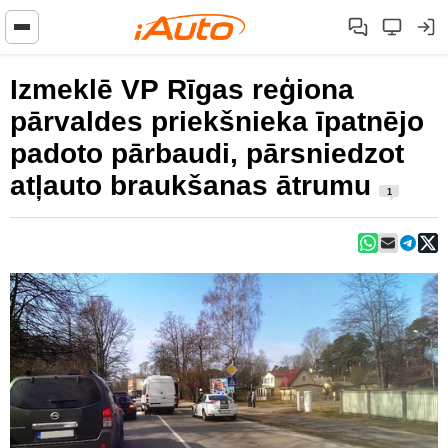
Izmeklē VP Rīgas reģiona
pārvaldes priekšnieka īpatnējo
padoto pārbaudi, pārsniedzot
atļauto braukšanas ātrumu
1