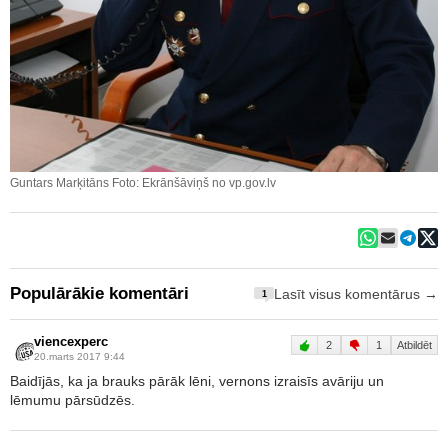
Guntars Marķitāns Foto: Ekrānšāviņš no vp.gov.lv
Populārākie komentāri
Lasīt visus komentārus →
1
viencexperc
2
1
Atbildēt
20.marts 2017 9:44
Baidījās, ka ja brauks pārāk lēni, vernons izraisīs avāriju un
lēmumu pārsūdzēs.