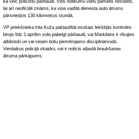
ka veic policistu pārbaudi. Viņš notikumu vietu pametis nesodīts,
lai arī neoficiāli zināms, ka viņa vadītā dienesta auto ātrums
pārsniedzis 130 kilometrus stundā.
VP priekšnieka Inta Ķuža pakļautībā esošais Iekšējās kontroles
birojs līdz 1.aprīlim sola pabeigt pārbaudi, vai Marķitāns ir rīkojies
atbilstoši un vai viņam būtu piemērojams disciplinārsods.
Vienlaikus
policijā
skaidro, vai ir noticis atļautā braukšanas
ātruma pārkāpums.