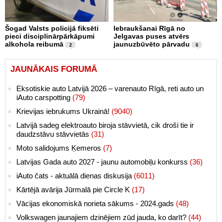
Šogad Valsts policijā fiksēti
Iebraukšanai Rīgā no
pieci disciplinārpārkāpumi
Jelgavas puses atvērs
alkohola reibumā
jaunuzbūvēto pārvadu
2
6
JAUNĀKAIS FORUMĀ
Eksotiskie auto Latvijā 2026 – varenauto Rīgā, reti auto un
iAuto carspotting
(79)
Krievijas iebrukums Ukrainā!
(9040)
Latvijā sadeg elektroauto biroja stāvvietā, cik droši tie ir
daudzstāvu stāvvietās
(31)
Moto salidojums Ķemeros
(7)
Latvijas Gada auto 2027 - jaunu automobiļu konkurss
(36)
iAuto čats - aktuālā dienas diskusija
(6011)
Kārtējā avārija Jūrmalā pie Circle K
(17)
Vācijas ekonomiskā norieta sākums - 2024.gads
(48)
Volkswagen jaunajiem dzinējiem zūd jauda, ko darīt?
(44)