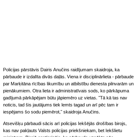
Policijas
pārstāvis Dairis Anučins raidījumam skaidroja, ka
pārbaude ir izdalīta divās daļās. Viena ir disciplinārlieta - pārbaude
par Marķitāna rīcības likumību un atbilstību dienesta pilnvarām un
pienākumiem. Otra lieta ir administratīvais sods, ko pārkāpuma
gadījumā pārkāpējam būtu jāpiemēro uz vietas. "Tā kā tas nav
noticis, tad šis jautājums tiek lemts tagad un arī pēc tam ir
iespējams šo sodu piemērot," skaidroja Anučins.
Atsevišķu pārbaudi sācis arī
policijas
Iekšējās drošības birojs,
kas nav pakļauts Valsts
policijas
priekšniekam, bet Iekšlietu