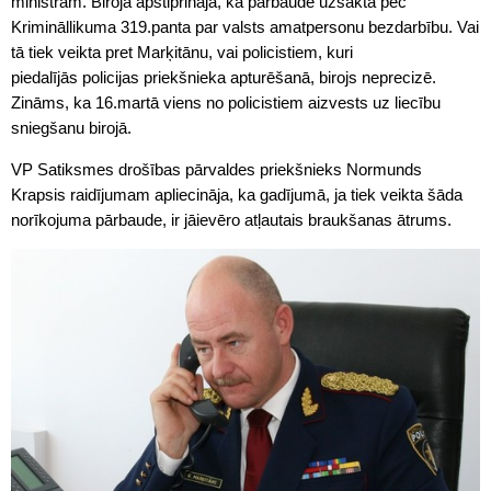
ministram. Birojā apstiprināja, ka pārbaude uzsākta pēc
Krimināllikuma 319.panta par valsts amatpersonu bezdarbību. Vai
tā tiek veikta pret Marķitānu, vai policistiem, kuri
piedalījās
policijas
priekšnieka apturēšanā, birojs neprecizē.
Zināms, ka 16.martā viens no policistiem aizvests uz liecību
sniegšanu birojā.
VP Satiksmes drošības pārvaldes priekšnieks Normunds
Krapsis raidījumam apliecināja, ka gadījumā, ja tiek veikta šāda
norīkojuma pārbaude, ir jāievēro atļautais braukšanas ātrums.