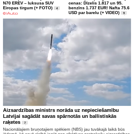
N70 EREV – luksusa SUV
cenas: Dīzelis 1.817 un 95.
Eiropas tirgum (+ FOTO)
benzīns 1.737 EUR! Nafta 75.6
4
USD par barelu (+ VIDEO)
9
Aizsardzības ministrs norāda uz nepieciešamību
Latvijai sagādāt savas spārnotās un ballistiskās
raķetes
7
Nacionālajiem bruņotajiem spēkiem (NBS) jau tuvākajā laikā būs
jādomā, kā savā rīcībā iegūt gan efektīvas pretraķešu aizsardzības