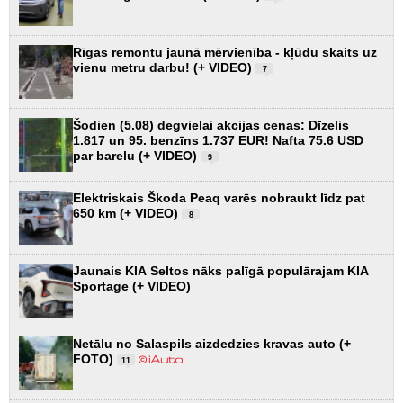
Rīgas remontu jaunā mērvienība - kļūdu skaits uz
vienu metru darbu! (+ VIDEO)
7
Šodien (5.08) degvielai akcijas cenas: Dīzelis
1.817 un 95. benzīns 1.737 EUR! Nafta 75.6 USD
par barelu (+ VIDEO)
9
Elektriskais Škoda Peaq varēs nobraukt līdz pat
650 km (+ VIDEO)
8
Jaunais KIA Seltos nāks palīgā populārajam KIA
Sportage (+ VIDEO)
Netālu no Salaspils aizdedzies kravas auto (+
FOTO)
11