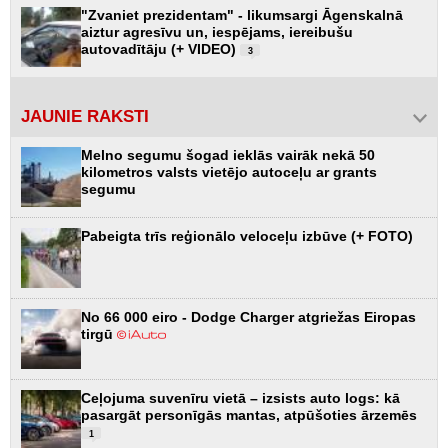
"Zvaniet prezidentam" - likumsargi Āgenskalnā
aiztur agresīvu un, iespējams, iereibušu
autovadītāju (+ VIDEO)
3
JAUNIE RAKSTI
Melno segumu šogad ieklās vairāk nekā 50
kilometros valsts vietējo autoceļu ar grants
segumu
Pabeigta trīs reģionālo veloceļu izbūve (+ FOTO)
No 66 000 eiro - Dodge Charger atgriežas Eiropas
tirgū
Ceļojuma suvenīru vietā – izsists auto logs: kā
pasargāt personīgās mantas, atpūšoties ārzemēs
1