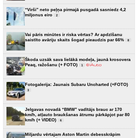
“Virši” neto peļņa pirmajā pusgadā sasniedz 4,2
miljonus eiro
2
Vai pāris minūtes ir riska vērtas? Ar apdzīšanu
saistīto avāriju skaits šogad pieaudzis par 66%
8
Škoda uzsāk sava lielākā modeļa, jaunā krosovera
Peaq, ražošanu (+ FOTO)
1
Fotogalerija: Jaunais Subaru Uncharted (+FOTO)
3
Jelgavas novadā “BMW” vadītājs brauc ar 170
km/h, atļauto braukšanas ātrumu pārkāpjot par 80
km/h (+ VIDEO)
6
Miljardu vērtajam Aston Martin debesskrāpim