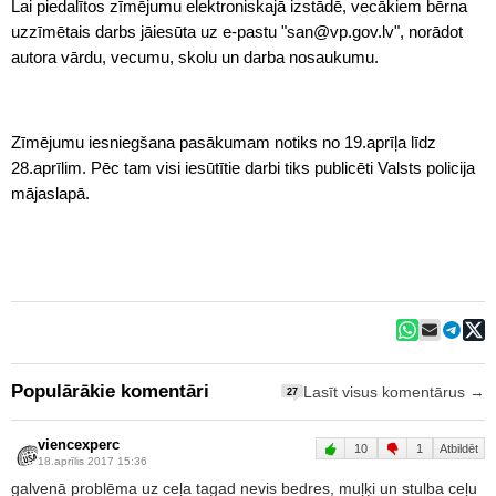
Lai piedalītos zīmējumu elektroniskajā izstādē, vecākiem bērna
uzzīmētais darbs jāiesūta uz e-pastu "san@vp.gov.lv", norādot
autora vārdu, vecumu, skolu un darba nosaukumu.
Zīmējumu iesniegšana pasākumam notiks no 19.aprīļa līdz
28.aprīlim. Pēc tam visi iesūtītie darbi tiks publicēti Valsts policija
mājaslapā.
Populārākie komentāri
Lasīt visus komentārus →
27
viencexperc
10
1
Atbildēt
18.aprīlis 2017 15:36
galvenā problēma uz ceļa tagad nevis bedres, muļķi un stulba ceļu