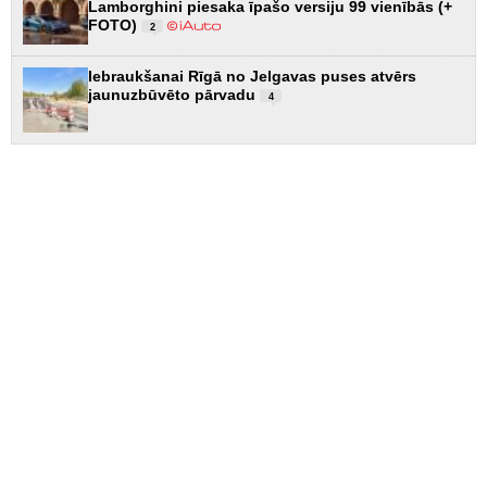
Lamborghini piesaka īpašo versiju 99 vienībās (+
FOTO)
2
Iebraukšanai Rīgā no Jelgavas puses atvērs
jaunuzbūvēto pārvadu
4