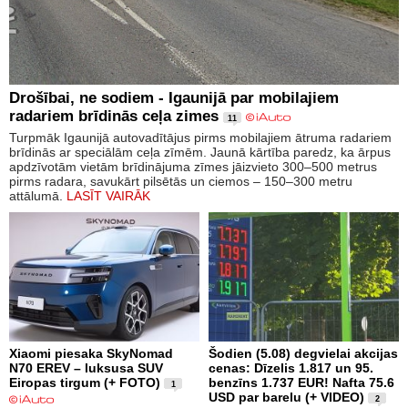
Drošībai, ne sodiem - Igaunijā par mobilajiem
radariem brīdinās ceļa zimes
11
Turpmāk Igaunijā autovadītājus pirms mobilajiem ātruma radariem
brīdinās ar speciālām ceļa zīmēm. Jaunā kārtība paredz, ka ārpus
apdzīvotām vietām brīdinājuma zīmes jāizvieto 300–500 metrus
pirms radara, savukārt pilsētās un ciemos – 150–300 metru
attālumā.
LASĪT VAIRĀK
Xiaomi piesaka SkyNomad
Šodien (5.08) degvielai akcijas
N70 EREV – luksusa SUV
cenas: Dīzelis 1.817 un 95.
Eiropas tirgum (+ FOTO)
benzīns 1.737 EUR! Nafta 75.6
1
USD par barelu (+ VIDEO)
2