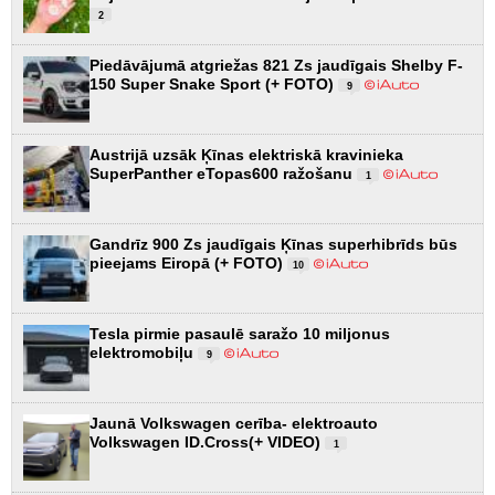
2
Piedāvājumā atgriežas 821 Zs jaudīgais Shelby F-
150 Super Snake Sport (+ FOTO)
9
Austrijā uzsāk Ķīnas elektriskā kravinieka
SuperPanther eTopas600 ražošanu
1
Gandrīz 900 Zs jaudīgais Ķīnas superhibrīds būs
pieejams Eiropā (+ FOTO)
10
Tesla pirmie pasaulē saražo 10 miljonus
elektromobiļu
9
Jaunā Volkswagen cerība- elektroauto
Volkswagen ID.Cross(+ VIDEO)
1