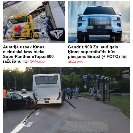
Austrijā uzsāk Ķīnas
Gandrīz 900 Zs jaudīgais
elektriskā kravinieka
Ķīnas superhibrīds būs
SuperPanther eTopas600
pieejams Eiropā (+ FOTO)
10
ražošanu
1