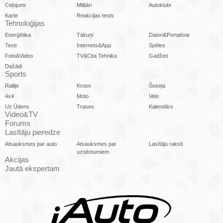
Ceļojumi
Militāri
Autoklubi
Karte
Reakcijas tests
Tehnoloģijas
Enerģētika
Tālruņi
Datori&Portatīvie
Testi
Internets&App
Spēles
Foto&Video
TV&Cita Tehnika
Gadžeti
Dažādi
Sports
Rallijs
Kross
Šoseja
4x4
Moto
Velo
Uz Ūdens
Trases
Kalendārs
Video&TV
Forums
Lasītāju pieredze
Atsauksmes par auto
Atsauksmes par
Lasītāju raksti
uzņēmumiem
Akcijas
Jautā ekspertam