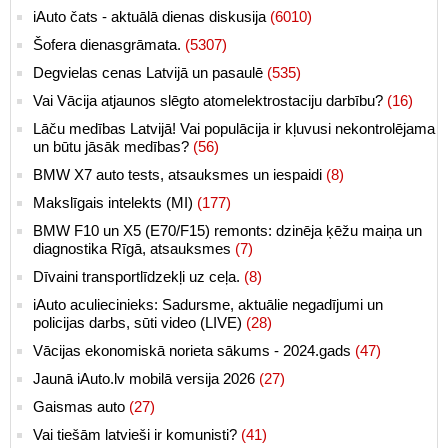
iAuto čats - aktuālā dienas diskusija
(6010)
Šofera dienasgrāmata.
(5307)
Degvielas cenas Latvijā un pasaulē
(535)
Vai Vācija atjaunos slēgto atomelektrostaciju darbību?
(16)
Lāču medības Latvijā! Vai populācija ir kļuvusi nekontrolējama
un būtu jāsāk medības?
(56)
BMW X7 auto tests, atsauksmes un iespaidi
(8)
Makslīgais intelekts (MI)
(177)
BMW F10 un X5 (E70/F15) remonts: dzinēja ķēžu maiņa un
diagnostika Rīgā, atsauksmes
(7)
Dīvaini transportlīdzekļi uz ceļa.
(8)
iAuto aculiecinieks: Sadursme, aktuālie negadījumi un
policijas darbs, sūti video (LIVE)
(28)
Vācijas ekonomiskā norieta sākums - 2024.gads
(47)
Jaunā iAuto.lv mobilā versija 2026
(27)
Gaismas auto
(27)
Vai tiešām latvieši ir komunisti?
(41)