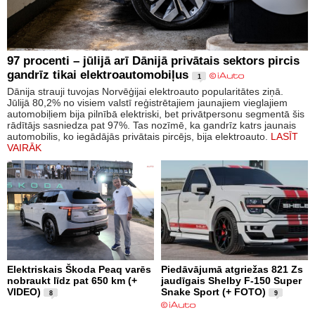
97 procenti – jūlijā arī Dānijā privātais sektors pircis
gandrīz tikai elektroautomobiļus
1
Dānija strauji tuvojas Norvēģijai elektroauto popularitātes ziņā.
Jūlijā 80,2% no visiem valstī reģistrētajiem jaunajiem vieglajiem
automobiļiem bija pilnībā elektriski, bet privātpersonu segmentā šis
rādītājs sasniedza pat 97%. Tas nozīmē, ka gandrīz katrs jaunais
automobilis, ko iegādājās privātais pircējs, bija elektroauto.
LASĪT
VAIRĀK
Elektriskais Škoda Peaq varēs
Piedāvājumā atgriežas 821 Zs
nobraukt līdz pat 650 km (+
jaudīgais Shelby F-150 Super
VIDEO)
Snake Sport (+ FOTO)
8
9