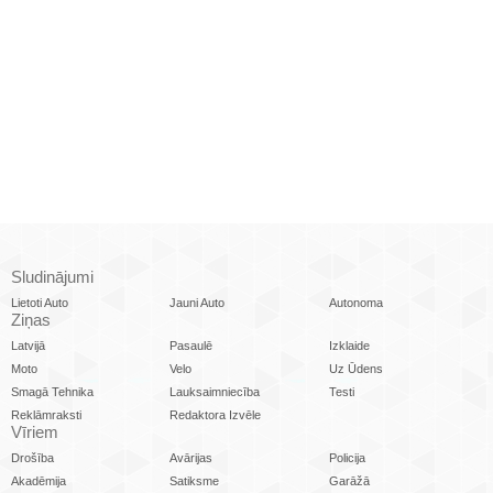
Sludinājumi
Lietoti Auto
Jauni Auto
Autonoma
Ziņas
Latvijā
Pasaulē
Izklaide
Moto
Velo
Uz Ūdens
Smagā Tehnika
Lauksaimniecība
Testi
Reklāmraksti
Redaktora Izvēle
Vīriem
Drošība
Avārijas
Policija
Akadēmija
Satiksme
Garāžā