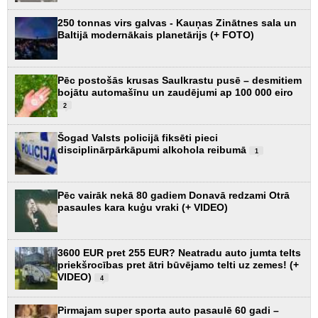
250 tonnas virs galvas - Kauņas Zinātnes sala un
Baltijā modernākais planetārijs (+ FOTO)
Pēc postošās krusas Saulkrastu pusē – desmitiem
bojātu automašīnu un zaudējumi ap 100 000 eiro
2
Šogad Valsts policijā fiksēti pieci
disciplinārpārkāpumi alkohola reibumā
1
Pēc vairāk nekā 80 gadiem Donavā redzami Otrā
pasaules kara kuģu vraki (+ VIDEO)
3600 EUR pret 255 EUR? Neatradu auto jumta telts
priekšrocības pret ātri būvējamo telti uz zemes! (+
VIDEO)
4
Pirmajam super sporta auto pasaulē 60 gadi –