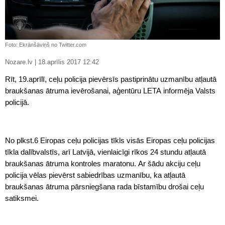
Foto: Ekrānšāviņš no Twitter.com
Nozare.lv | 18.aprīlis 2017 12:42
Rīt, 19.aprīlī, ceļu policija pievērsīs pastiprinātu uzmanību atļautā
braukšanas ātruma ievērošanai, aģentūru LETA informēja Valsts
policijā.
No plkst.6 Eiropas ceļu policijas tīkls visās Eiropas ceļu policijas
tīkla dalībvalstīs, arī Latvijā, vienlaicīgi rīkos 24 stundu atļautā
braukšanas ātruma kontroles maratonu. Ar šādu akciju ceļu
policija vēlas pievērst sabiedrības uzmanību, ka atļautā
braukšanas ātruma pārsniegšana rada bīstamību drošai ceļu
satiksmei.