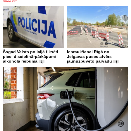
Šogad Valsts policijā fiksēti
Iebraukšanai Rīgā no
pieci disciplinārpārkāpumi
Jelgavas puses atvērs
alkohola reibumā
jaunuzbūvēto pārvadu
1
4