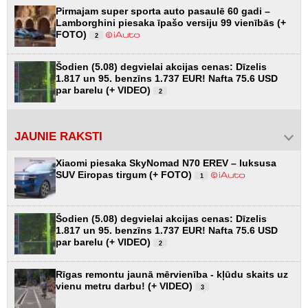
Pirmajam super sporta auto pasaulē 60 gadi –
Lamborghini piesaka īpašo versiju 99 vienībās (+
FOTO)
2
Šodien (5.08) degvielai akcijas cenas: Dīzelis
1.817 un 95. benzīns 1.737 EUR! Nafta 75.6 USD
par barelu (+ VIDEO)
2
JAUNIE RAKSTI
Xiaomi piesaka SkyNomad N70 EREV – luksusa
SUV Eiropas tirgum (+ FOTO)
1
Šodien (5.08) degvielai akcijas cenas: Dīzelis
1.817 un 95. benzīns 1.737 EUR! Nafta 75.6 USD
par barelu (+ VIDEO)
2
Rīgas remontu jaunā mērvienība - kļūdu skaits uz
vienu metru darbu! (+ VIDEO)
3