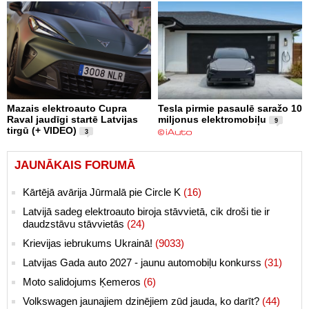
Mazais elektroauto Cupra
Tesla pirmie pasaulē saražo 10
Raval jaudīgi startē Latvijas
miljonus elektromobiļu
9
tirgū (+ VIDEO)
3
JAUNĀKAIS FORUMĀ
Kārtējā avārija Jūrmalā pie Circle K
(16)
Latvijā sadeg elektroauto biroja stāvvietā, cik droši tie ir
daudzstāvu stāvvietās
(24)
Krievijas iebrukums Ukrainā!
(9033)
Latvijas Gada auto 2027 - jaunu automobiļu konkurss
(31)
Moto salidojums Ķemeros
(6)
Volkswagen jaunajiem dzinējiem zūd jauda, ko darīt?
(44)