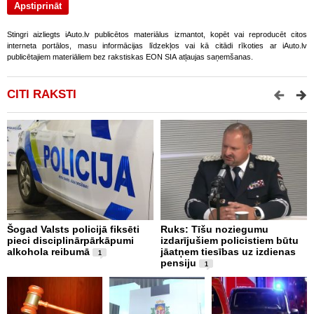
Stingri aizliegts iAuto.lv publicētos materiālus izmantot, kopēt vai reproducēt citos
interneta portālos, masu informācijas līdzekļos vai kā citādi rīkoties ar iAuto.lv
publicētajiem materiāliem bez rakstiskas EON SIA atļaujas saņemšanas.
CITI RAKSTI
Šogad Valsts policijā fiksēti
Ruks: Tīšu noziegumu
O
pieci disciplinārpārkāpumi
izdarījušiem policistiem būtu
r
alkohola reibumā
jāatņem tiesības uz izdienas
1
pensiju
1