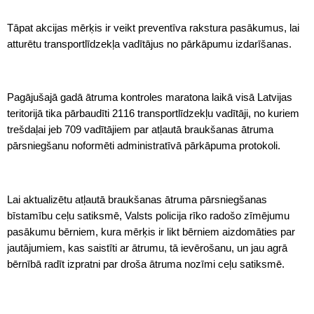
Tāpat akcijas mērķis ir veikt preventīva rakstura pasākumus, lai
atturētu transportlīdzekļa vadītājus no pārkāpumu izdarīšanas.
Pagājušajā gadā ātruma kontroles maratona laikā visā Latvijas
teritorijā tika pārbaudīti 2116 transportlīdzekļu vadītāji, no kuriem
trešdaļai jeb 709 vadītājiem par atļautā braukšanas ātruma
pārsniegšanu noformēti administratīvā pārkāpuma protokoli.
Lai aktualizētu atļautā braukšanas ātruma pārsniegšanas
bīstamību ceļu satiksmē, Valsts policija rīko radošo zīmējumu
pasākumu bērniem, kura mērķis ir likt bērniem aizdomāties par
jautājumiem, kas saistīti ar ātrumu, tā ievērošanu, un jau agrā
bērnībā radīt izpratni par droša ātruma nozīmi ceļu satiksmē.