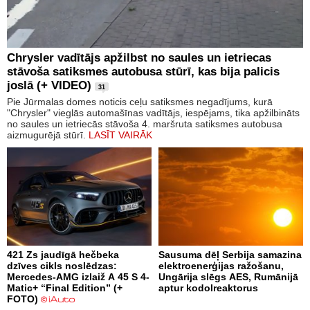
Chrysler vadītājs apžilbst no saules un ietriecas
stāvoša satiksmes autobusa stūrī, kas bija palicis
joslā (+ VIDEO)
31
Pie Jūrmalas domes noticis ceļu satiksmes negadījums, kurā
"Chrysler" vieglās automašīnas vadītājs, iespējams, tika apžilbināts
no saules un ietriecās stāvoša 4. maršruta satiksmes autobusa
aizmugurējā stūrī.
LASĪT VAIRĀK
421 Zs jaudīgā hečbeka
Sausuma dēļ Serbija samazina
dzīves cikls noslēdzas:
elektroenerģijas ražošanu,
Mercedes-AMG izlaiž A 45 S 4-
Ungārija slēgs AES, Rumānijā
Matic+ “Final Edition” (+
aptur kodolreaktorus
FOTO)