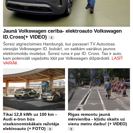
Jaunā Volkswagen cerība- elektroauto Volkswagen
ID.Cross(+ VIDEO)
1
Šoreiz atgriezīsimies Hamburgā, kur pavasarī TV Autoziņas
viesojās Volkswagen ID. bulvārī, un satikām vairākus jaunos
elektromobiļu modeļus. Šoreiz runa ir par ID. Cross. Tas ir auto,
kam potenciāli vajadzētu kļūt par Volkswagen dižpārdokli.
LASĪT
VAIRĀK
Tikai 12,8 kWh uz 100 km –
Rīgas remontu jaunā
Audi e-tron būs
mērvienība - kļūdu skaits uz
visekonomiskākais ražotāja
vienu metru darbu! (+ VIDEO)
elektroauto (+ FOTO)
3
3