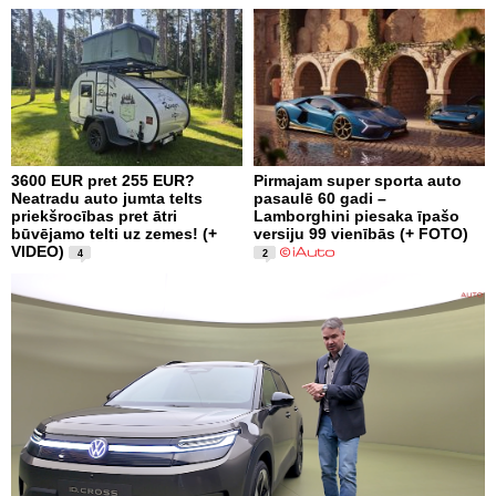
3600 EUR pret 255 EUR?
Pirmajam super sporta auto
Neatradu auto jumta telts
pasaulē 60 gadi –
priekšrocības pret ātri
Lamborghini piesaka īpašo
būvējamo telti uz zemes! (+
versiju 99 vienībās (+ FOTO)
VIDEO)
4
2