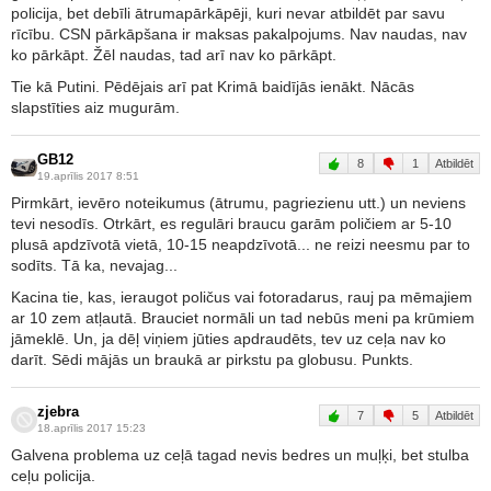
policija, bet debīli ātrumapārkāpēji, kuri nevar atbildēt par savu
rīcību. CSN pārkāpšana ir maksas pakalpojums. Nav naudas, nav
ko pārkāpt. Žēl naudas, tad arī nav ko pārkāpt.
Tie kā Putini. Pēdējais arī pat Krimā baidījās ienākt. Nācās
slapstīties aiz mugurām.
GB12
8
1
Atbildēt
19.aprīlis 2017 8:51
Pirmkārt, ievēro noteikumus (ātrumu, pagriezienu utt.) un neviens
tevi nesodīs. Otrkārt, es regulāri braucu garām poličiem ar 5-10
plusā apdzīvotā vietā, 10-15 neapdzīvotā... ne reizi neesmu par to
sodīts. Tā ka, nevajag...
Kacina tie, kas, ieraugot poličus vai fotoradarus, rauj pa mēmajiem
ar 10 zem atļautā. Brauciet normāli un tad nebūs meni pa krūmiem
jāmeklē. Un, ja dēļ viņiem jūties apdraudēts, tev uz ceļa nav ko
darīt. Sēdi mājās un braukā ar pirkstu pa globusu. Punkts.
zjebra
7
5
Atbildēt
18.aprīlis 2017 15:23
Galvena problema uz ceļā tagad nevis bedres un muļķi, bet stulba
ceļu policija.