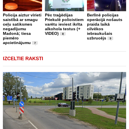
A
Policija aiztur vīrieti
Pēc traģēdijas
Berlīnē policijas
j
saistībā ar smagu
Priekulē policistiem
operācijā nošauts
p
ceļu satiksmes
varētu ieviest ikrīta
praida laikā
m
negadījumu
alkohola testus (+
cilvēkos
Madonā; tiesa
VIDEO)
iebraukušais
8
piemēro
uzbrucējs
9
apcietinājumu
7
IZCELTIE RAKSTI