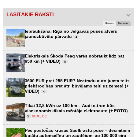
LASĪTĀKIE RAKSTI
Dienas
Nedēļas
Iebraukšanai Rīgā no Jelgavas puses atvērs
jaunuzbūvēto pārvadu
4
Elektriskais Škoda Peaq varēs nobraukt līdz pat
650 km (+ VIDEO)
8
3600 EUR pret 255 EUR? Neatradu auto jumta telts
priekšrocības pret ātri būvējamo telti uz zemes! (+
VIDEO)
4
Tikai 12,8 kWh uz 100 km – Audi e-tron būs
visekonomiskākais ražotāja elektroauto (+ FOTO)
3
Pēc postošās krusas Saulkrastu pusē – desmitiem
bojātu automašīnu un zaudējumi ap 100 000 eiro