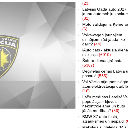
(23)
Latvijas Gada auto 2027 
jaunu automobiļu konkur
(31)
Moto salidojums Ķemero
(6)
Volkswagen jaunajiem
dzinējiem zūd jauda, ko
darīt?
(44)
iAuto čats - aktuālā dien
diskusija
(6010)
Šofera dienasgrāmata.
(5307)
Degvielas cenas Latvijā 
pasaulē
(535)
Vai Vācija atjaunos slēgt
atomelektrostaciju darbī
(16)
Lāču medības Latvijā! Va
populācija ir kļuvusi
nekontrolējama un būtu
jāsāk medības?
(56)
BMW X7 auto tests,
atsauksmes un iespaidi
(
Makslīgais intelekts (MI)