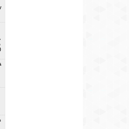
V
7
D
)
ā
s