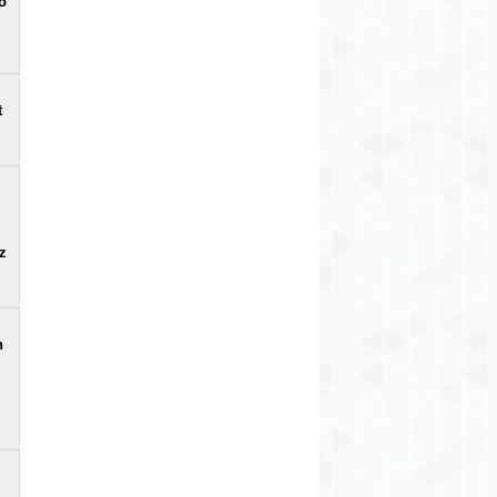
o
t
uz
n