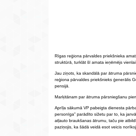
Rīgas reģiona pārvaldes priekšnieka amat
struktūrā, turklāt šī amata ieņēmējs vienlai
Jau ziņots, ka skandālā par ātruma pārsnie
reģiona pārvaldes priekšnieks ģenerālis 
pensijā.
Marķitānam par ātruma pārsniegšanu piemē
Aprīļa sākumā VP pabeigta dienesta pārba
personīga" parādīto sižetu par to, ka janv
atļauto braukšanas ātrumu, taču pie atbild
paziņojis, ka šādā veidā esot veicis norīk