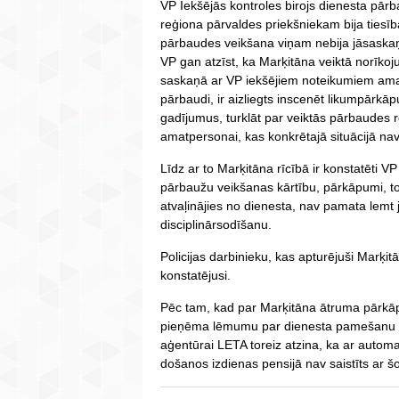
VP Iekšējās kontroles birojs dienesta pār
reģiona pārvaldes priekšniekam bija tiesī
pārbaudes veikšana viņam nebija jāsaska
VP gan atzīst, ka Marķitāna veiktā norīkoj
saskaņā ar VP iekšējiem noteikumiem amatp
pārbaudi, ir aizliegts inscenēt likumpārkāp
gadījumus, turklāt par veiktās pārbaudes 
amatpersonai, kas konkrētajā situācijā nav 
Līdz ar to Marķitāna rīcībā ir konstatēti 
pārbaužu veikšanas kārtību, pārkāpumi, to
atvaļinājies no dienesta, nav pamata lem
disciplinārsodīšanu.
Policijas darbinieku, kas apturējuši Marķi
konstatējusi.
Pēc tam, kad par Marķitāna ātruma pārkāp
pieņēma lēmumu par dienesta pamešanu u
aģentūrai LETA toreiz atzina, ka ar auto
došanos izdienas pensijā nav saistīts ar š