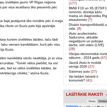
s jau izvēlējies jauno VP Rīgas reģiona
(177)
 par viņa iecelšanu tiks pieņemts pēc
BMW F10 un X5 (E70/F1
remonts: dzinēja ķēžu
maiņa un diagnostika Rīg
atsauksmes
(7)
iša šajā jautājumā tiks nonākts pēc 4.maija
Dīvaini transportlīdzekļi 
a rīkots un Ķuzis pats bija apzinājis
ceļa.
(8)
iAuto aculiecinieks:
Sadursme, aktuālie
arp kuriem izvēlēties labāko, taču tādi
negadījumi un policijas
r labu vienam kandidātam, kurš pēc visu
darbs, sūti video (LIVE)
(28)
cīja Ķuzis.
Vācijas ekonomiskā norie
sākums - 2024.gads
(47)
dām kandidāta vārdu neatklāja, jo ar viņa
Jaunā iAuto.lv mobilā
rrunātas. "Tomēr vēlos piebilst, ka visi
versija 2026
(27)
tu, bet es vēlos izvēlēties labāko, lai
Gaismas auto
(27)
ērķtiecīgs cilvēks," atzina Ķuzis.
Vai tiešām latvieši ir
komunisti?
(41)
LASĪTĀKIE RAKSTI
Dienas
Nedēļas