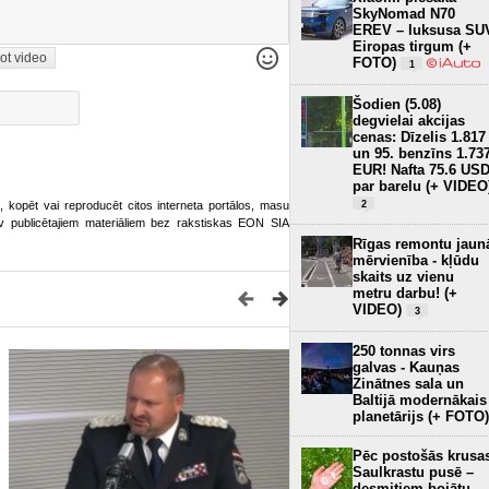
SkyNomad N70
EREV – luksusa SU
Eiropas tirgum (+
ot video
FOTO)
1
Šodien (5.08)
degvielai akcijas
cenas: Dīzelis 1.817
un 95. benzīns 1.73
EUR! Nafta 75.6 US
par barelu (+ VIDEO
2
ot, kopēt vai reproducēt citos interneta portālos, masu
o.lv publicētajiem materiāliem bez rakstiskas EON SIA
Rīgas remontu jaun
mērvienība - kļūdu
skaits uz vienu
metru darbu! (+
VIDEO)
3
250 tonnas virs
galvas - Kauņas
Zinātnes sala un
Baltijā modernākais
planetārijs (+ FOTO)
Pēc postošās krusa
Saulkrastu pusē –
desmitiem bojātu