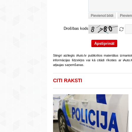
Pievienot bildi
Pievien
Drošības kods
Stingri aizliegts iAuto.lv publicētos materiālus izmant
informācijas līdzekļos vai kā citādi rīkoties ar iAut
atļaujas saņemšanas.
CITI RAKSTI