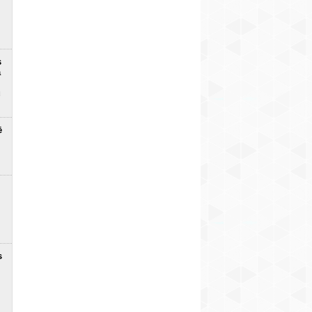
s
a
u
ē
s