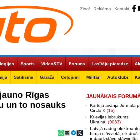
Ziņo!
Reklāma
Kontakti
loģijas
Sports
Video&TV
Forums
Lasītāju pieredze
Ak
ija
Satiksme
Garāžā
Ceļojumi
Militāri
Autoklubi
Ka
 jauno Rīgas
JAUNĀKAIS FORUM
ku un to nosauks
Kārtējā avārija Jūrmalā p
Circle K
(15)
Krievijas iebrukums
Ukrainā!
(9033)
Latvijā sadeg elektroauto
biroja stāvvietā, cik droši 
ir daudzstāvu stāvvietās