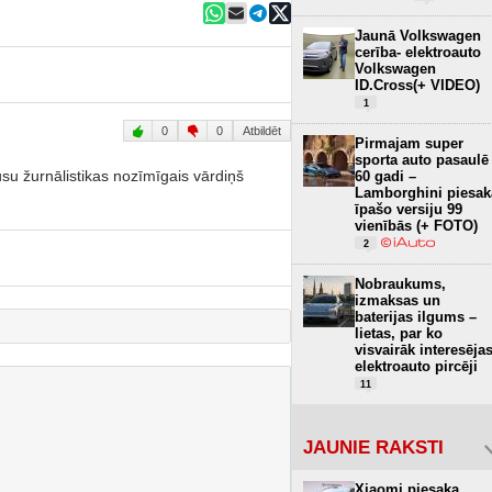
Jaunā Volkswagen
cerība- elektroauto
Volkswagen
ID.Cross(+ VIDEO)
1
0
0
Atbildēt
Pirmajam super
sporta auto pasaulē
su žurnālistikas nozīmīgais vārdiņš
60 gadi –
Lamborghini piesak
īpašo versiju 99
vienībās (+ FOTO)
2
Nobraukums,
izmaksas un
baterijas ilgums –
lietas, par ko
visvairāk interesēja
elektroauto pircēji
11
JAUNIE RAKSTI
Xiaomi piesaka