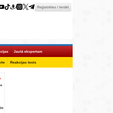
Reģistrēties / Ienākt
cijas
Jautā ekspertam
rte
Reakcijas tests
Ā
ie
tie