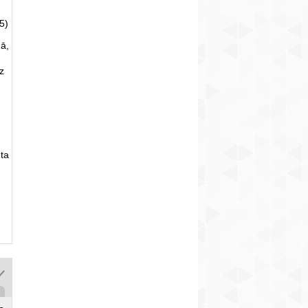
5)
ā,
uz
ta