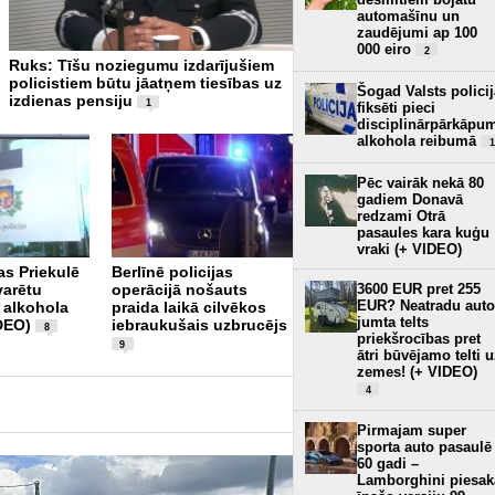
automašīnu un
zaudējumi ap 100
000 eiro
2
Ruks: Tīšu noziegumu izdarījušiem
Ogrē autovadītājs 4,2 prom
policistiem būtu jāatņem tiesības uz
reibumā iebraucis stabā
4
Šogad Valsts policij
izdienas pensiju
1
fiksēti pieci
disciplinārpārkāpu
alkohola reibumā
1
Pēc vairāk nekā 80
gadiem Donavā
redzami Otrā
pasaules kara kuģu
vraki (+ VIDEO)
as Priekulē
Berlīnē policijas
Autopārvadājumu jomā
3600 EUR pret 255
varētu
operācijā nošauts
konstatēto pārkāpumu
EUR? Neatradu auto
a alkohola
praida laikā cilvēkos
skaits ir mainīgs
1
jumta telts
IDEO)
iebraukušais uzbrucējs
8
priekšrocības pret
9
ātri būvējamo telti 
zemes! (+ VIDEO)
4
Pirmajam super
sporta auto pasaulē
60 gadi –
Lamborghini piesak