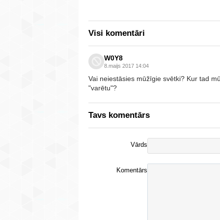
Visi komentāri
W0Y8
8.maijs 2017 14:04
Vai neiestāsies mūžīgie svētki? Kur tad mū
"varētu"?
Tavs komentārs
Vārds
Komentārs