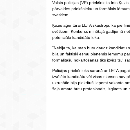
Valsts policijas (VP) priekšnieks Ints Ķuzi
pārvaldes priekšnieku un formālais lēmums
svētkiem.
Ķuzis aģentūrai LETA skaidroja, ka pie fin
svētkiem. Konkurss minētajā gadījumā netik
potenciālo kandidātu loku.
"Nebija tā, ka man būtu daudz kandidātu st
bija un faktiski esmu pieņēmis lēmumu pa
formalitāšu nokārtošanas tiks izvirzīts," sa
Policijas priekšnieks sarunā ar LETA pagai
izvēlēto kandidātu vēl visas nianses nav pā
uzrunātie bija piekrituši ieņemt vakanto ama
šajā amatā būtu profesionāls, izglītots un m