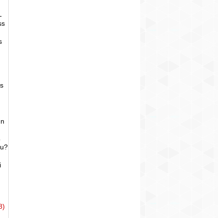
-
ss
s
as
un
o
bu?
i
8)