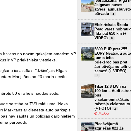
Iebraukšanai Rīgā n
Jelgavas puses
atvērs jaunuzbūvēto
pārvadu
4
Elektriskais Škoda
Peaq varēs nobrauk
līdz pat 650 km (+
VIDEO)
8
3600 EUR pret 255
EUR? Neatradu auto
s ir viens no nozīmīgākajiem amatiem VP
jumta telts
kus ir VP priekšnieka vietnieks.
priekšrocības pret
ātri būvējamo telti 
gšanu iesaistītais līdzšinējais Rīgas
zemes! (+ VIDEO)
4
Guntars Marķitāns no 23.marta devās
Tikai 12,8 kWh uz
100 km – Audi e-tro
rots 80 eiro liels naudas sods.
būs
visekonomiskākais
ude saistībā ar TV3 raidījumā "Nekā
ražotāja elektroauto
(+ FOTO)
2
ārī Marķitāns ar dienesta auto pārkāpis
ības nav saukts un policijas darbiniekiem
ojuma pārbaudi.
Piedāvājumā
atgriežas 821 Zs