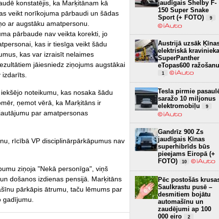
jaudīgais Shelby F-
baudē konstatējis, ka Marķitānam kā
150 Super Snake
bas veikt norīkojuma pārbaudi un šādas
Sport (+ FOTO)
9
ņo ar augstāku amatpersonu.
uma pārbaude nav veikta korekti, jo
Austrijā uzsāk Ķīna
ersonai, kas ir tiesīga veikt šādu
elektriskā kraviniek
umus, kas var izraisīt nelaimes
SuperPanther
rezultātiem jāiesniedz ziņojums augstākai
eTopas600 ražošan
1
izdarīts.
Tesla pirmie pasaul
VP iekšējo noteikumu, kas nosaka šādu
saražo 10 miljonus
mēr, ņemot vērā, ka Marķitāns ir
elektromobiļu
9
t jautājumu par amatpersonas
Gandrīz 900 Zs
jaudīgais Ķīnas
tānu, rīcībā VP disciplinārpārkāpumus nav
superhibrīds būs
pieejams Eiropā (+
FOTO)
10
umu ziņoja "Nekā personīga", viņš
n došanos izdienas pensijā. Marķitāns
Pēc postošās krusa
Saulkrastu pusē –
mašīnu pārkāpis ātrumu, taču lēmums par
desmitiem bojātu
o gadījumu.
automašīnu un
zaudējumi ap 100
000 eiro
2