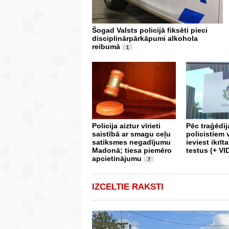
Šogad Valsts policijā fiksēti pieci
disciplinārpārkāpumi alkohola
reibumā
1
Policija aiztur vīrieti
Pēc traģēdij
saistībā ar smagu ceļu
policistiem 
satiksmes negadījumu
ieviest ikrīt
Madonā; tiesa piemēro
testus (+ V
apcietinājumu
7
IZCELTIE RAKSTI