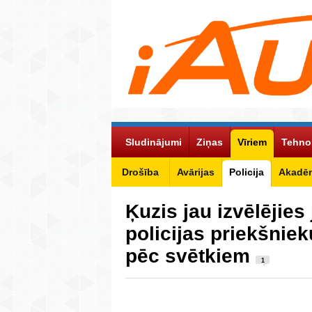
Sludinājumi
Ziņas
Vīriem
Tehno
Drošība
Avārijas
Policija
Akadēm
Ķuzis jau izvēlējies
policijas priekšnie
pēc svētkiem
1