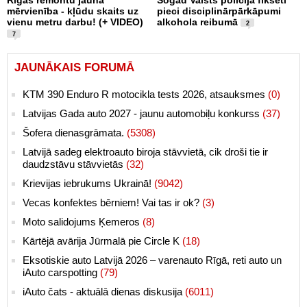
Rīgas remontu jaunā
Šogad Valsts policijā fiksēti
mērvienība - kļūdu skaits uz
pieci disciplinārpārkāpumi
vienu metru darbu! (+ VIDEO)
alkohola reibumā
2
7
JAUNĀKAIS FORUMĀ
KTM 390 Enduro R motocikla tests 2026, atsauksmes
(0)
Latvijas Gada auto 2027 - jaunu automobiļu konkurss
(37)
Šofera dienasgrāmata.
(5308)
Latvijā sadeg elektroauto biroja stāvvietā, cik droši tie ir
daudzstāvu stāvvietās
(32)
Krievijas iebrukums Ukrainā!
(9042)
Vecas konfektes bērniem! Vai tas ir ok?
(3)
Moto salidojums Ķemeros
(8)
Kārtējā avārija Jūrmalā pie Circle K
(18)
Eksotiskie auto Latvijā 2026 – varenauto Rīgā, reti auto un
iAuto carspotting
(79)
iAuto čats - aktuālā dienas diskusija
(6011)