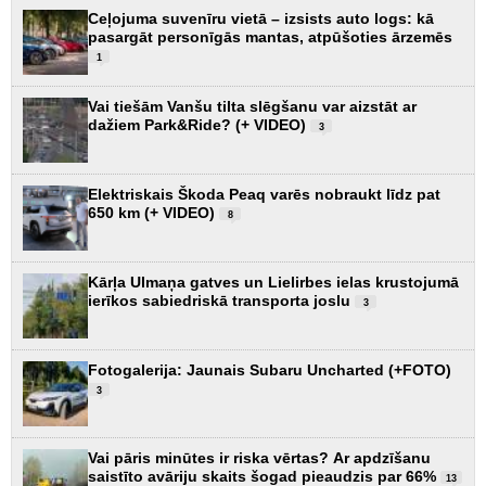
Ceļojuma suvenīru vietā – izsists auto logs: kā
pasargāt personīgās mantas, atpūšoties ārzemēs
1
Vai tiešām Vanšu tilta slēgšanu var aizstāt ar
dažiem Park&Ride? (+ VIDEO)
3
Elektriskais Škoda Peaq varēs nobraukt līdz pat
650 km (+ VIDEO)
8
Kārļa Ulmaņa gatves un Lielirbes ielas krustojumā
ierīkos sabiedriskā transporta joslu
3
Fotogalerija: Jaunais Subaru Uncharted (+FOTO)
3
Vai pāris minūtes ir riska vērtas? Ar apdzīšanu
saistīto avāriju skaits šogad pieaudzis par 66%
13