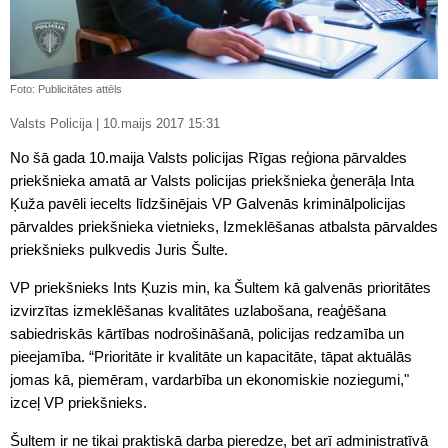
Foto: Publicitātes attēls
Valsts Policija | 10.maijs 2017 15:31
No šā gada 10.maija Valsts policijas Rīgas reģiona pārvaldes
priekšnieka amatā ar Valsts policijas priekšnieka ģenerāļa Inta
Ķuža pavēli iecelts līdzšinējais VP Galvenās kriminālpolicijas
pārvaldes priekšnieka vietnieks, Izmeklēšanas atbalsta pārvaldes
priekšnieks pulkvedis Juris Šulte.
VP priekšnieks Ints Ķuzis min, ka Šultem kā galvenās prioritātes
izvirzītas izmeklēšanas kvalitātes uzlabošana, reaģēšana
sabiedriskās kārtības nodrošināšanā, policijas redzamība un
pieejamība. “Prioritāte ir kvalitāte un kapacitāte, tāpat aktuālās
jomas kā, piemēram, vardarbība un ekonomiskie noziegumi,"
izceļ VP priekšnieks.
Šultem ir ne tikai praktiskā darba pieredze, bet arī administratīvā