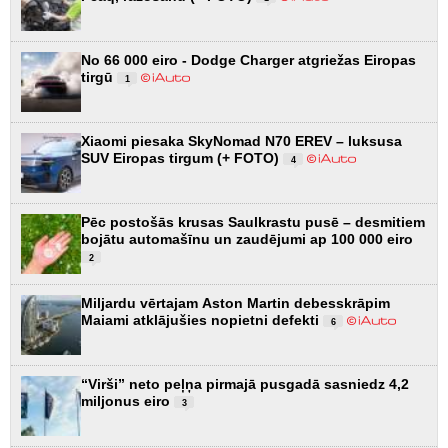
No 66 000 eiro - Dodge Charger atgriežas Eiropas
tirgū
1
Xiaomi piesaka SkyNomad N70 EREV – luksusa
SUV Eiropas tirgum (+ FOTO)
4
Pēc postošās krusas Saulkrastu pusē – desmitiem
bojātu automašīnu un zaudējumi ap 100 000 eiro
2
Miljardu vērtajam Aston Martin debesskrāpim
Maiami atklājušies nopietni defekti
6
“Virši” neto peļņa pirmajā pusgadā sasniedz 4,2
miljonus eiro
3