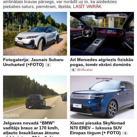
atritinātais kravas pārsegs, var norādīt uz to, ka aizdedzies
piekabes saturs, piemēram, šķelda.
LASĪT VAIRĀK
Fotogalerija: Jaunais Subaru
Arī Mercedes atgriezīs fiziskās
Uncharted (+FOTO)
pogas, tomēr ekrāni dominēs
3
6
Jelgavas novadā “BMW”
Xiaomi piesaka SkyNomad
vadītājs brauc ar 170 km/h,
N70 EREV – luksusa SUV
atļauto braukšanas ātrumu
Eiropas tirgum (+ FOTO)
4