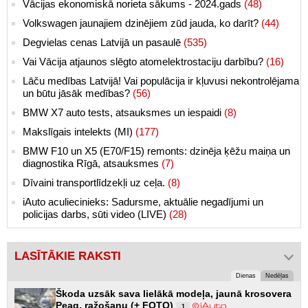
Vācijas ekonomiskā norieta sākums - 2024.gads
(48)
Volkswagen jaunajiem dzinējiem zūd jauda, ko darīt?
(44)
Degvielas cenas Latvijā un pasaulē
(535)
Vai Vācija atjaunos slēgto atomelektrostaciju darbību?
(16)
Lāču medības Latvijā! Vai populācija ir kļuvusi nekontrolējama
un būtu jāsāk medības?
(56)
BMW X7 auto tests, atsauksmes un iespaidi
(8)
Makslīgais intelekts (MI)
(177)
BMW F10 un X5 (E70/F15) remonts: dzinēja ķēžu maiņa un
diagnostika Rīgā, atsauksmes
(7)
Dīvaini transportlīdzekļi uz ceļa.
(8)
iAuto aculiecinieks: Sadursme, aktuālie negadījumi un
policijas darbs, sūti video (LIVE)
(28)
LASĪTĀKIE RAKSTI
Dienas
Nedēļas
Škoda uzsāk sava lielākā modeļa, jaunā krosovera
Peaq, ražošanu (+ FOTO)
1