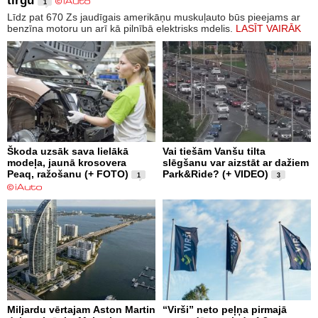
tirgū
1
Līdz pat 670 Zs jaudīgais amerikāņu muskuļauto būs pieejams ar
benzīna motoru un arī kā pilnībā elektrisks mdelis.
LASĪT VAIRĀK
Škoda uzsāk sava lielākā
Vai tiešām Vanšu tilta
modeļa, jaunā krosovera
slēgšanu var aizstāt ar dažiem
Peaq, ražošanu (+ FOTO)
Park&Ride? (+ VIDEO)
1
3
Miljardu vērtajam Aston Martin
“Virši” neto peļņa pirmajā