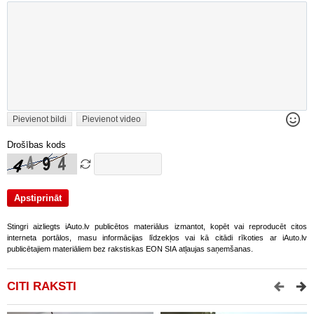
Pievienot bildi
Pievienot video
Drošības kods
Stingri aizliegts iAuto.lv publicētos materiālus izmantot, kopēt vai reproducēt citos
interneta portālos, masu informācijas līdzekļos vai kā citādi rīkoties ar iAuto.lv
publicētajiem materiāliem bez rakstiskas EON SIA atļaujas saņemšanas.
CITI RAKSTI