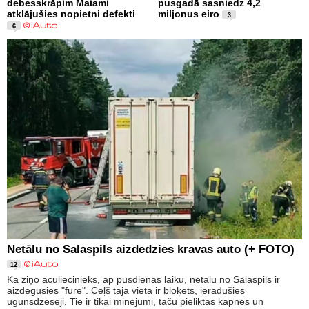
debesskrāpim Maiami
pusgadā sasniedz 4,2
atklājušies nopietni defekti
miljonus eiro
3
6
Netālu no Salaspils aizdedzies kravas auto (+ FOTO)
12
Kā ziņo aculiecinieks, ap pusdienas laiku, netālu no Salaspils ir
aizdegusies "fūre". Ceļš tajā vietā ir bloķēts, ieradušies
ugunsdzēsēji. Tie ir tikai minējumi, taču pieliktās kāpnes un