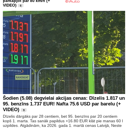
pārkāpjot par 80 km/h (+
VIDEO)
6
Šodien (5.08) degvielai akcijas cenas: Dīzelis 1.817 un
95. benzīns 1.737 EUR! Nafta 75.6 USD par barelu (+
VIDEO)
9
Dīzelis dārgāks par 28 centiem, bet 95. benzīns par 20 centiem
kopš 1. marta. Tas sanāk papildus +16.80 EUR klāt pie manas 60 l
uzpildes. Atgādinām, ka 2026. gada 1. martā cenas Latvijā, Neste