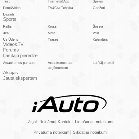
Testi
Internets&App
Spēles
Foto&Video
TV&Cita Tehnika
Gadžeti
Dažādi
Sports
Rallijs
Kross
Šoseja
4x4
Moto
Velo
Uz Ūdens
Trases
Kalendārs
Video&TV
Forums
Lasītāju pieredze
Atsauksmes par auto
Atsauksmes par
Lasītāju raksti
uzņēmumiem
Akcijas
Jautā ekspertam
Ziņo!
Reklāma
Kontakti
Lietošanas noteikumi
Privātuma noteikumi
Sīkdatņu noteikumi