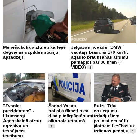
Mēneša laikā aizturēti kārtējie
Jelgavas novadā “BMW”
P
degvielas uzpildes staciju
vadītājs brauc ar 170 km/h,
s
apzadzēji
atļauto braukšanas ātrumu
n
pārkāpjot par 80 km/h (+
p
VIDEO)
6
B
"Zvaniet
Šogad Valsts
Ruks: Tīšu
o
prezidentam" -
policijā fiksēti pieci
noziegumu
p
likumsargi
disciplinārpārkāpumi
izdarījušiem
c
Āgenskalnā aiztur
alkohola reibumā
policistiem būtu
i
agresīvu un,
jāatņem tiesības uz
u
2
iespējams,
izdienas pensiju
1
iereibušu