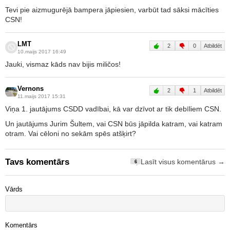
Tevi pie aizmugurējā bampera jāpiesien, varbūt tad sāksi mācīties
CSN!
LMT
2
0
Atbildēt
10.maijs 2017 16:49
Jauki, vismaz kāds nav bijis miličos!
Vernons
2
1
Atbildēt
11.maijs 2017 15:31
Viņa 1. jautājums CSDD vadībai, kā var dzīvot ar tik debīliem CSN.
Un jautājums Jurim Šultem, vai CSN būs jāpilda katram, vai katram
otram. Vai cēloni no sekām spēs atšķirt?
Tavs komentārs
Lasīt visus komentārus →
6
Vārds
Komentārs