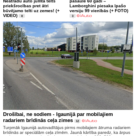
Neatradu auto jumta telts
pasaulē 60 gadi –
priekšrocības pret ātri
Lamborghini piesaka īpašo
būvējamo telti uz zemes! (+
versiju 99 vienībās (+ FOTO)
VIDEO)
8
3
Drošībai, ne sodiem - Igaunijā par mobilajiem
radariem brīdinās ceļa zimes
12
Turpmāk Igaunijā autovadītājus pirms mobilajiem ātruma radariem
brīdinās ar speciālām ceļa zīmēm. Jaunā kārtība paredz, ka ārpus