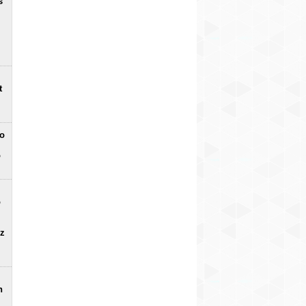
s
t
no
o
o
uz
n