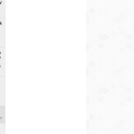
V
ā
s
a
u