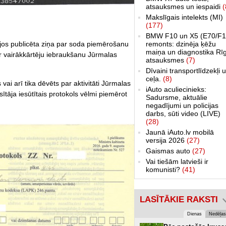
atsauksmes un iespaidi
(
Makslīgais intelekts (MI)
(177)
BMW F10 un X5 (E70/F1
jos publicēta ziņa par soda piemērošanu
remonts: dzinēja ķēžu
maiņa un diagnostika Rī
 vairākkārtēju iebraukšanu Jūrmalas
atsauksmes
(7)
Dīvaini transportlīdzekļi 
ceļa.
(8)
vai arī tika dēvēts par aktivitāti Jūrmalas
iAuto aculiecinieks:
lasītāja iesūtītais protokols vēlmi piemērot
Sadursme, aktuālie
negadījumi un policijas
darbs, sūti video (LIVE)
(28)
Jaunā iAuto.lv mobilā
versija 2026
(27)
Gaismas auto
(27)
Vai tiešām latvieši ir
komunisti?
(41)
LASĪTĀKIE RAKSTI
Dienas
Nedēļas