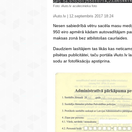
Foto: iAuto.lv aculiecinieka foto
iAuto.lv | 12.septembris 2017 18:24
Nesen sabiedrībā vētru sacēla masu medi
950 eiro apmērā kādam autovadītājam par
maksas zonā bez atbilstošas caurlaides.
Daudziem lasītājiem tas likās kas neticams 
pilsētas publicitātei, taču portāla iAuto.lv 
sodu ar fotofiksāciju apstiprina.