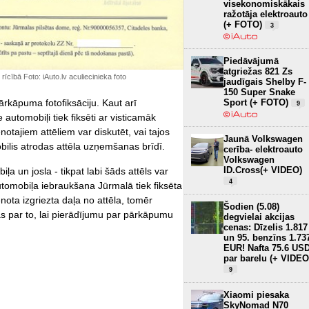
visekonomiskākais
ražotāja elektroauto
(+ FOTO)
3
Piedāvājumā
atgriežas 821 Zs
rīcībā Foto: iAuto.lv aculiecinieka foto
jaudīgais Shelby F-
150 Super Snake
Sport (+ FOTO)
rkāpuma fotofiksāciju. Kaut arī
9
automobiļi tiek fiksēti ar visticamāk
notajiem attēliem var diskutēt, vai tajos
Jaunā Volkswagen
obilis atrodas attēla uzņemšanas brīdī.
cerība- elektroauto
Volkswagen
ID.Cross(+ VIDEO)
a un josla - tikpat labi šāds attēls var
4
automobiļa iebraukšana Jūrmalā tiek fiksēta
ota izgriezta daļa no attēla, tomēr
Šodien (5.08)
s par to, lai pierādījumu par pārkāpumu
degvielai akcijas
cenas: Dīzelis 1.817
un 95. benzīns 1.73
EUR! Nafta 75.6 US
par barelu (+ VIDEO
9
Xiaomi piesaka
SkyNomad N70