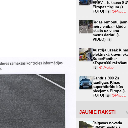
EREV – luksusa SU
Eiropas tirgum (+
FOTO)
4
Rīgas remontu jaun
mērvienība - kļūdu
skaits uz vienu
metru darbu! (+
VIDEO)
7
Austrijā uzsāk Ķīna
elektriskā kraviniek
SuperPanther
eTopas600 ražošan
2
Gandrīz 900 Zs
jaudīgais Ķīnas
superhibrīds būs
pieejams Eiropā (+
FOTO)
10
JAUNIE RAKSTI
Jelgavas novadā
“BMW” vadītājs