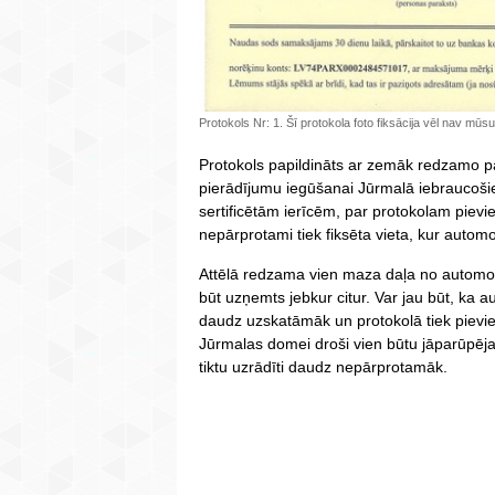
Protokols Nr: 1. Šī protokola foto fiksācija vēl nav mūsu 
Protokols papildināts ar zemāk redzamo pā
pierādījumu iegūšanai Jūrmalā iebraucošie 
sertificētām ierīcēm, par protokolam pievie
nepārprotami tiek fiksēta vieta, kur autom
Attēlā redzama vien maza daļa no automobiļ
būt uzņemts jebkur citur. Var jau būt, ka 
daudz uzskatāmāk un protokolā tiek pievien
Jūrmalas domei droši vien būtu jāparūpēja
tiktu uzrādīti daudz nepārprotamāk.