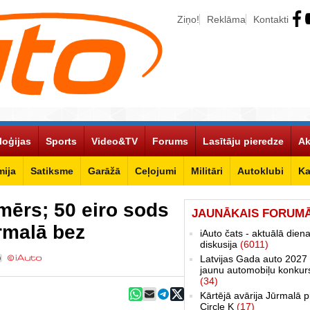
Ziņo!
Reklāma
Kontakti
loģijas
Sports
Video&TV
Forums
Lasītāju pieredze
Ak
ija
Satiksme
Garāžā
Ceļojumi
Militāri
Autoklubi
Ka
mērs; 50 eiro sods
JAUNĀKAIS FORUM
rmalā bez
iAuto čats - aktuālā dien
diskusija
(6011)
Latvijas Gada auto 2027 
0
jaunu automobiļu konkur
(34)
Kārtējā avārija Jūrmalā p
Circle K
(17)