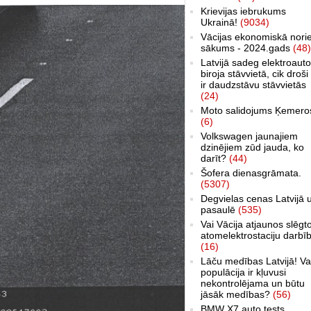
Krievijas iebrukums
Ukrainā!
(9034)
Vācijas ekonomiskā nori
sākums - 2024.gads
(48)
Latvijā sadeg elektroauto
biroja stāvvietā, cik droši 
ir daudzstāvu stāvvietās
(24)
Moto salidojums Ķemero
(6)
Volkswagen jaunajiem
dzinējiem zūd jauda, ko
darīt?
(44)
Šofera dienasgrāmata.
(5307)
Degvielas cenas Latvijā 
pasaulē
(535)
Vai Vācija atjaunos slēgt
atomelektrostaciju darbī
(16)
Lāču medības Latvijā! Va
populācija ir kļuvusi
nekontrolējama un būtu
jāsāk medības?
(56)
BMW X7 auto tests,