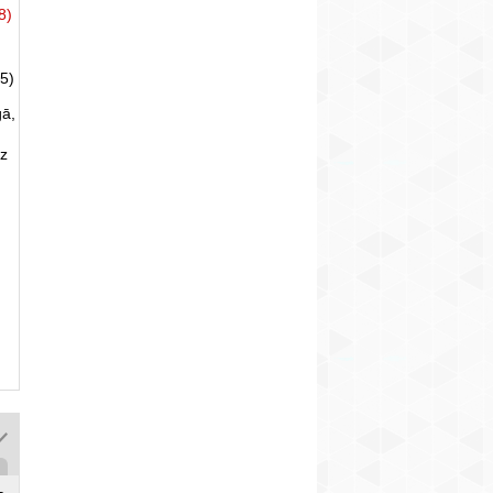
8)
5)
gā,
uz