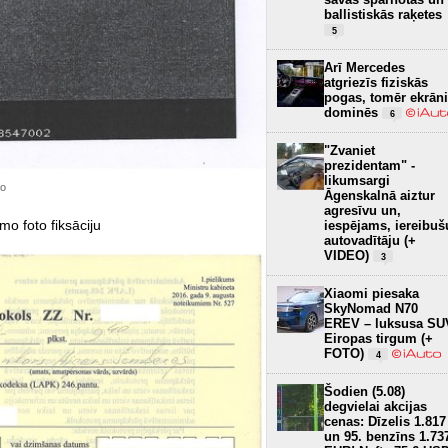
ballistiskās raķetes
5
Arī Mercedes
atgriezīs fiziskās
pogas, tomēr ekrāni
dominēs
6
"Zvaniet
prezidentam" -
likumsargi
to
Āgenskalnā aiztur
agresīvu un,
mo foto fiksāciju
iespējams, iereibuš
autovadītāju (+
VIDEO)
3
Xiaomi piesaka
SkyNomad N70
EREV – luksusa SU
Eiropas tirgum (+
FOTO)
4
Šodien (5.08)
degvielai akcijas
cenas: Dīzelis 1.817
un 95. benzīns 1.73