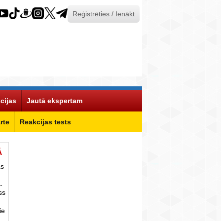
Reģistrēties / Ienākt
cijas
Jautā ekspertam
rte
Reakcijas tests
Ā
as
-
ss
ie