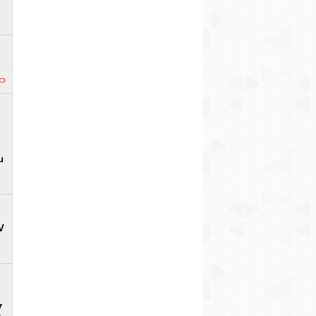
u
V
7