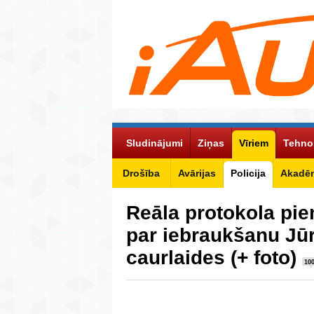
Sludinājumi
Ziņas
Vīriem
Tehno
Drošība
Avārijas
Policija
Akadēm
Reāla protokola pie
par iebraukšanu Jū
caurlaides (+ foto)
10