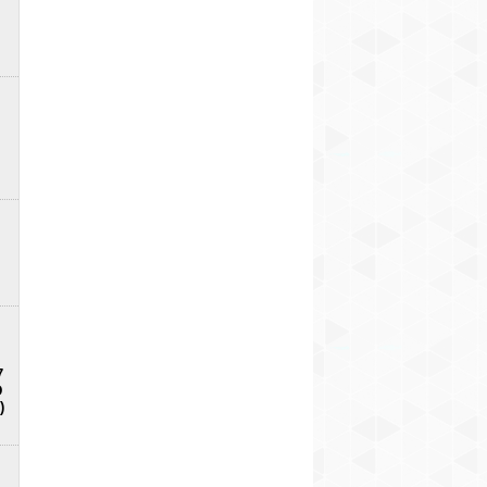
7
D
)