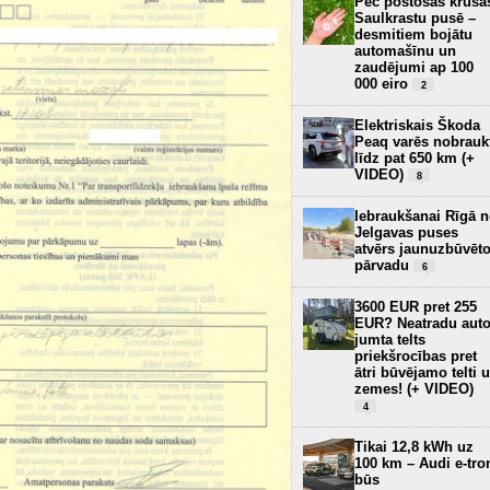
Pēc postošās krusa
Saulkrastu pusē –
desmitiem bojātu
automašīnu un
zaudējumi ap 100
000 eiro
2
Elektriskais Škoda
Peaq varēs nobrauk
līdz pat 650 km (+
VIDEO)
8
Iebraukšanai Rīgā 
Jelgavas puses
atvērs jaunuzbūvēt
pārvadu
6
3600 EUR pret 255
EUR? Neatradu aut
jumta telts
priekšrocības pret
ātri būvējamo telti 
zemes! (+ VIDEO)
4
Tikai 12,8 kWh uz
100 km – Audi e-tro
būs