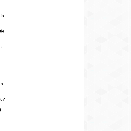
eta
tie
s
un
o
bu?
i