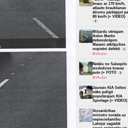
brauc ar 170 km/h,
atļauto braukšanas
ātrumu pārkāpjot pa
80 km/h (+ VIDEO)
2
Miljardu vērtajam
Aston Martin
debesskrāpim
Maiami atklājušies
nopietni defekti
1
Netālu no Salaspils
aizdedzies kravas
auto (+ FOTO
2
Jaunais KIA Seltos
nāks palīgā
populārajam KIA
Sportage (+ VIDEO)
Aizsardzības
ministrs norāda uz
nepieciešamību
Latvijai sagādāt
savas spārnotās un