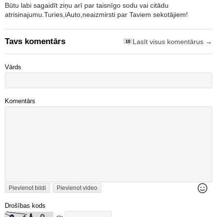
Būtu labi sagaidīt ziņu arī par taisnīgo sodu vai citādu
atrisinajumu.Turies,iAuto,neaizmirsti par Taviem sekotājiem!
Tavs komentārs
Lasīt visus komentārus →
10
Vārds
Komentārs
Pievienot bildi
Pievienot video
Drošības kods