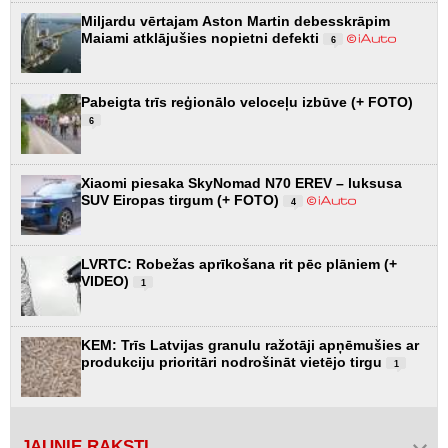
Miljardu vērtajam Aston Martin debesskrāpim
Maiami atklājušies nopietni defekti
6
Pabeigta trīs reģionālo veloceļu izbūve (+ FOTO)
6
Xiaomi piesaka SkyNomad N70 EREV – luksusa
SUV Eiropas tirgum (+ FOTO)
4
LVRTC: Robežas aprīkošana rit pēc plāniem (+
VIDEO)
1
KEM: Trīs Latvijas granulu ražotāji apņēmušies ar
produkciju prioritāri nodrošināt vietējo tirgu
1
JAUNIE RAKSTI