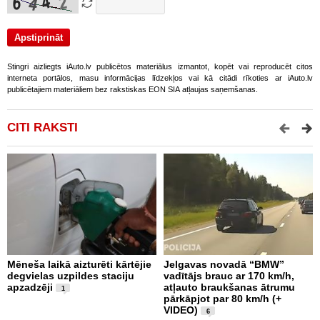
Stingri aizliegts iAuto.lv publicētos materiālus izmantot, kopēt vai reproducēt citos
interneta portālos, masu informācijas līdzekļos vai kā citādi rīkoties ar iAuto.lv
publicētajiem materiāliem bez rakstiskas EON SIA atļaujas saņemšanas.
CITI RAKSTI
Mēneša laikā aizturēti kārtējie
Jelgavas novadā “BMW”
P
degvielas uzpildes staciju
vadītājs brauc ar 170 km/h,
s
apzadzēji
atļauto braukšanas ātrumu
n
1
pārkāpjot par 80 km/h (+
p
VIDEO)
6