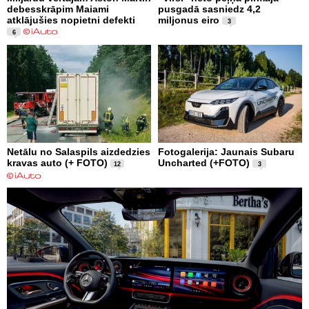
debesskrāpim Maiami
pusgadā sasniedz 4,2
atklājušies nopietni defekti
miljonus eiro
3
6
Netālu no Salaspils aizdedzies
Fotogalerija: Jaunais Subaru
kravas auto (+ FOTO)
Uncharted (+FOTO)
12
3