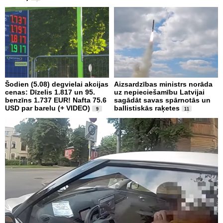
Šodien (5.08) degvielai akcijas
Aizsardzības ministrs norāda
cenas: Dīzelis 1.817 un 95.
uz nepieciešamību Latvijai
benzīns 1.737 EUR! Nafta 75.6
sagādāt savas spārnotās un
USD par barelu (+ VIDEO)
ballistiskās raķetes
9
11