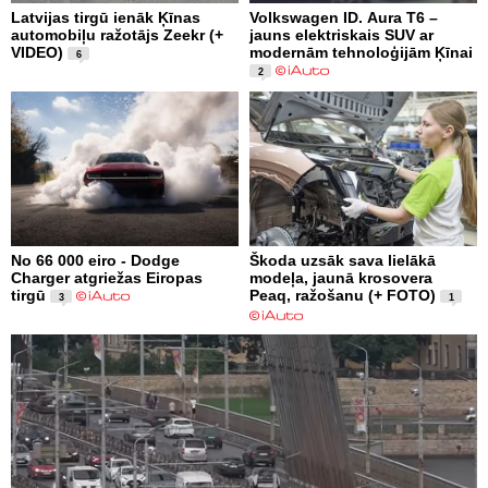
Latvijas tirgū ienāk Ķīnas
Volkswagen ID. Aura T6 –
automobiļu ražotājs Zeekr (+
jauns elektriskais SUV ar
VIDEO)
modernām tehnoloģijām Ķīnai
6
2
No 66 000 eiro - Dodge
Škoda uzsāk sava lielākā
Charger atgriežas Eiropas
modeļa, jaunā krosovera
tirgū
Peaq, ražošanu (+ FOTO)
3
1