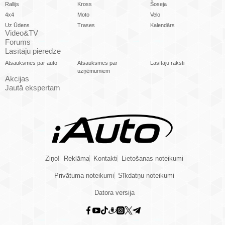
Rallijs
Kross
Šoseja
4x4
Moto
Velo
Uz Ūdens
Trases
Kalendārs
Video&TV
Forums
Lasītāju pieredze
Atsauksmes par auto
Atsauksmes par
Lasītāju raksti
uzņēmumiem
Akcijas
Jautā ekspertam
Ziņo!
Reklāma
Kontakti
Lietošanas noteikumi
Privātuma noteikumi
Sīkdatņu noteikumi
Datora versija