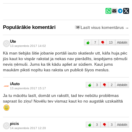
Populārākie komentāri
Lasīt visus komentārus →
10
Ute
7
13
Atbildēt
13.septembris 2017 14:02
Kā man tiebjās šitie jobanie portāli iauto skatieslv utt, kàfa huja.pēc
jūs kaut ko vispār rakstat ja nekas nav pierādīts, iespējams ņēmuši
nevis ņēmuši. Jums ka tik kādu apliet ar sūdiem. Kaut jums
maukām piksti nopītu kas raksta un publicē šiyos meslus.
iAuto
3
2
Atbildēt
13.septembris 2017 15:17
Ja tu mācētu lasīt, domāt un rakstīt, tad tev nebūtu problēmas
saprast šo ziņu! Novēlu tev vismaz kaut ko no augstāk uzskaitītā
picis
3
3
Atbildēt
14.septembris 2017 12:20