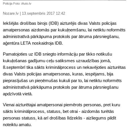
Policija Foto: iAuto.lv
Nozare.lv | 13.septembris 2017 12:42
Iekšējās drošības birojs (IDB) aizturējis divas Valsts policijas
amatpersonas aizdomās par kukuļņemšanu, lai netiktu noformēts
administratīvā pārkāpuma protokols par ātruma pārsniegšanu,
aģentūra LETA noskaidroja IDB.
Pamatojoties uz IDB sniegto informāciju par tikko notikušu
kukuļošanas gadījumu ceļu satiksmes uzraudzības jomā,
8.septembrī tika sākts kriminālprocess un nekavējoties aizturētas
divas Valsts policijas amatpersonas, kuras, iespējams, bija
pieprasījušas un pieņēmušas
kukuli
par to, lai netiktu noformēts
administratīvā pārkāpuma protokols par ātruma pārsniegšanu
apdzīvotā vietā.
Vienai aizturētajai amatpersonai piemērots personas, pret kuru
sākts kriminālprocess, statuss, bet otrai - aizdomās turētās
personas statuss, kā arī drošības līdzeklis - aizliegums pildīt
noteiktu amatu.