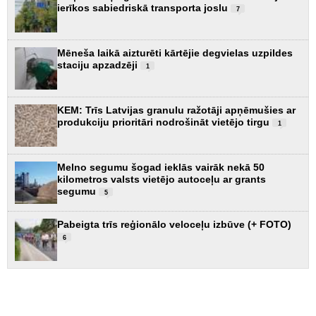
ierīkos sabiedriskā transporta joslu
7
Mēneša laikā aizturēti kārtējie degvielas uzpildes
staciju apzadzēji
1
KEM: Trīs Latvijas granulu ražotāji apņēmušies ar
produkciju prioritāri nodrošināt vietējo tirgu
1
Melno segumu šogad ieklās vairāk nekā 50
kilometros valsts vietējo autoceļu ar grants
segumu
5
Pabeigta trīs reģionālo veloceļu izbūve (+ FOTO)
6