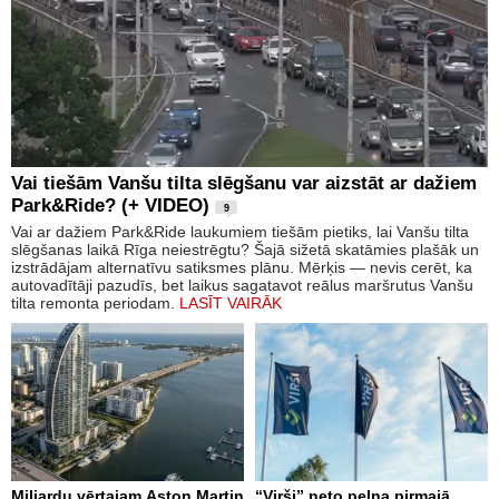
Vai tiešām Vanšu tilta slēgšanu var aizstāt ar dažiem
Park&Ride? (+ VIDEO)
9
Vai ar dažiem Park&Ride laukumiem tiešām pietiks, lai Vanšu tilta
slēgšanas laikā Rīga neiestrēgtu? Šajā sižetā skatāmies plašāk un
izstrādājam alternatīvu satiksmes plānu. Mērķis — nevis cerēt, ka
autovadītāji pazudīs, bet laikus sagatavot reālus maršrutus Vanšu
tilta remonta periodam.
LASĪT VAIRĀK
Miljardu vērtajam Aston Martin
“Virši” neto peļņa pirmajā