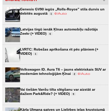
Genesis GV90 iegūs „Rolls-Royce” stila durvis un
debitēs augustā
1
Latvijas tirgū ienāk Ķīnas automobiļu ražotājs
Zeekr (+ VIDEO)
6
LVRTC: Robežas aprīkošana rit pēc plāniem (+
VIDEO)
1
Volkswagen ID. Aura T6 – jauns elektriskais SUV ar
modernām tehnoloģijām Ķīnai
2
Vai tiešām Vanšu tilta slēgšanu var aizstāt ar
dažiem Park&Ride? (+ VIDEO)
9
Kārļa Ulmaņa gatves un Lielirbes ielas krustojumā