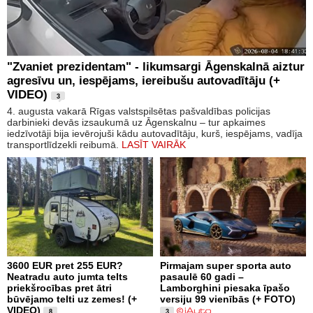
"Zvaniet prezidentam" - likumsargi Āgenskalnā aiztur
agresīvu un, iespējams, iereibušu autovadītāju (+
VIDEO)
3
4. augusta vakarā Rīgas valstspilsētas pašvaldības policijas
darbinieki devās izsaukumā uz Āgenskalnu – tur apkaimes
iedzīvotāji bija ievērojuši kādu autovadītāju, kurš, iespējams, vadīja
transportlīdzekli reibumā.
LASĪT VAIRĀK
3600 EUR pret 255 EUR?
Pirmajam super sporta auto
Neatradu auto jumta telts
pasaulē 60 gadi –
priekšrocības pret ātri
Lamborghini piesaka īpašo
būvējamo telti uz zemes! (+
versiju 99 vienībās (+ FOTO)
VIDEO)
8
3