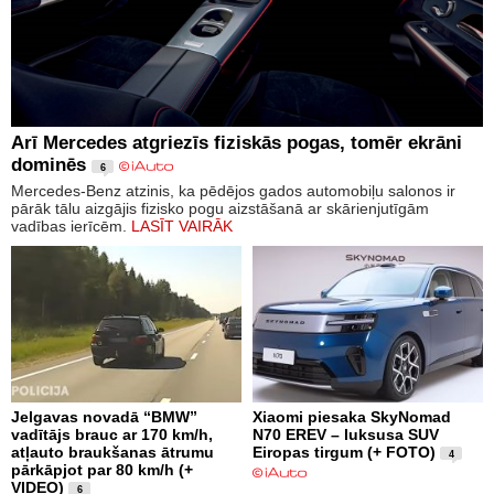
Arī Mercedes atgriezīs fiziskās pogas, tomēr ekrāni
dominēs
6
Mercedes-Benz atzinis, ka pēdējos gados automobiļu salonos ir
pārāk tālu aizgājis fizisko pogu aizstāšanā ar skārienjutīgām
vadības ierīcēm.
LASĪT VAIRĀK
Jelgavas novadā “BMW”
Xiaomi piesaka SkyNomad
vadītājs brauc ar 170 km/h,
N70 EREV – luksusa SUV
atļauto braukšanas ātrumu
Eiropas tirgum (+ FOTO)
4
pārkāpjot par 80 km/h (+
VIDEO)
6