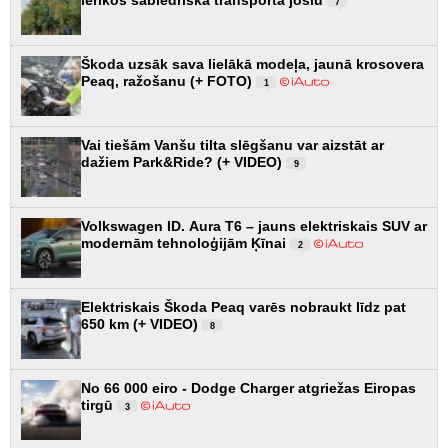
7
Škoda uzsāk sava lielākā modeļa, jaunā krosovera
Peaq, ražošanu (+ FOTO)
1
Vai tiešām Vanšu tilta slēgšanu var aizstāt ar
dažiem Park&Ride? (+ VIDEO)
9
Volkswagen ID. Aura T6 – jauns elektriskais SUV ar
modernām tehnoloģijām Ķīnai
2
Elektriskais Škoda Peaq varēs nobraukt līdz pat
650 km (+ VIDEO)
8
No 66 000 eiro - Dodge Charger atgriežas Eiropas
tirgū
3