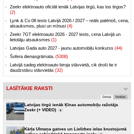
Zeekr elektroauto oficiāli ienāk Latvijas tirgū, kas tos tirgos?
(2)
Lynk & Co 08 tests Latvijā 2026 / 2027 – reāls patēriņš, cena,
atsauksmes, plusi un mīnusi
(4)
Zeekr 7GT elektroauto 2026 - 2027 tests, cena Latvijā un
lietotāju atsauksmes
(1)
Latvijas Gada auto 2027 - jaunu automobiļu konkurss
(44)
Šofera dienasgrāmata.
(5308)
Latvijā sadeg elektroauto biroja stāvvietā, cik droši tie ir
daudzstāvu stāvvietās
(32)
LASĪTĀKIE RAKSTI
Dienas
Nedēļas
Latvijas tirgū ienāk Ķīnas automobiļu ražotājs
Zeekr (+ VIDEO)
6
Kārļa Ulmaņa gatves un Lielirbes ielas krustojumā
ierīkos sabiedriskā transporta joslu