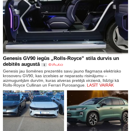
Genesis GV90 iegūs „Rolls-Royce” stila durvis un
debitēs augustā
1
Genesis jau šomēnes prezentēs savu jauno flagmaņa elektrisko
krosoveru GV90, kas izcelsies ar neparastu risinājumu –
aizmugurējām durvīm, kuras atveras pretējā virzienā, līdzīgi kā
Rolls-Royce Cullinan un Ferrari Purosangue.
LASĪT VAIRĀK