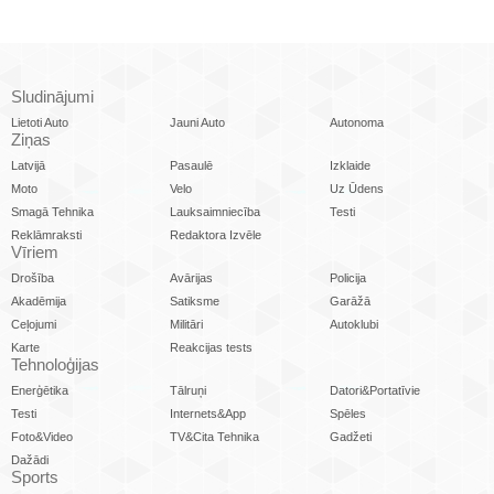
Sludinājumi
Lietoti Auto
Jauni Auto
Autonoma
Ziņas
Latvijā
Pasaulē
Izklaide
Moto
Velo
Uz Ūdens
Smagā Tehnika
Lauksaimniecība
Testi
Reklāmraksti
Redaktora Izvēle
Vīriem
Drošība
Avārijas
Policija
Akadēmija
Satiksme
Garāžā
Ceļojumi
Militāri
Autoklubi
Karte
Reakcijas tests
Tehnoloģijas
Enerģētika
Tālruņi
Datori&Portatīvie
Testi
Internets&App
Spēles
Foto&Video
TV&Cita Tehnika
Gadžeti
Dažādi
Sports