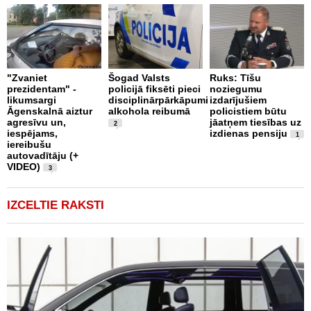
B
"Zvaniet
Šogad Valsts
Ruks: Tīšu
o
prezidentam" -
policijā fiksēti pieci
noziegumu
p
likumsargi
disciplinārpārkāpumi
izdarījušiem
c
Āgenskalnā aiztur
alkohola reibumā
policistiem būtu
i
agresīvu un,
jāatņem tiesības uz
u
2
iespējams,
izdienas pensiju
1
iereibušu
autovadītāju (+
VIDEO)
3
IZCELTIE RAKSTI