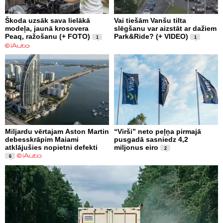
Škoda uzsāk sava lielākā
Vai tiešām Vanšu tilta
modeļa, jaunā krosovera
slēgšanu var aizstāt ar dažiem
Peaq, ražošanu (+ FOTO)
Park&Ride? (+ VIDEO)
1
1
Miljardu vērtajam Aston Martin
“Virši” neto peļņa pirmajā
debesskrāpim Maiami
pusgadā sasniedz 4,2
atklājušies nopietni defekti
miljonus eiro
2
6