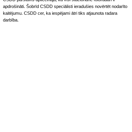
apdrošināti. Šobrīd CSDD speciālisti ieradušies novērtēt nodarīto
kaitējumu. CSDD cer, ka iespējami ātri tiks atjaunota radara
darbība.