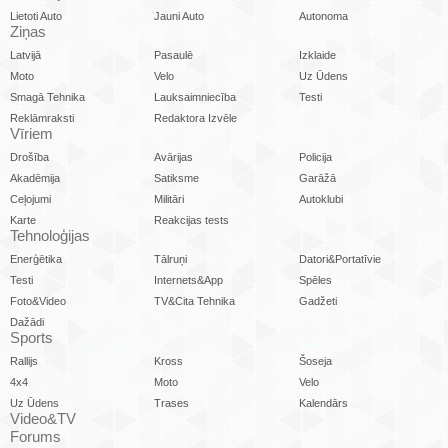
Lietoti Auto
Jauni Auto
Autonoma
Ziņas
Latvijā
Pasaulē
Izklaide
Moto
Velo
Uz Ūdens
Smagā Tehnika
Lauksaimniecība
Testi
Reklāmraksti
Redaktora Izvēle
Vīriem
Drošība
Avārijas
Policija
Akadēmija
Satiksme
Garāžā
Ceļojumi
Militāri
Autoklubi
Karte
Reakcijas tests
Tehnoloģijas
Enerģētika
Tālruņi
Datori&Portatīvie
Testi
Internets&App
Spēles
Foto&Video
TV&Cita Tehnika
Gadžeti
Dažādi
Sports
Rallijs
Kross
Šoseja
4x4
Moto
Velo
Uz Ūdens
Trases
Kalendārs
Video&TV
Forums