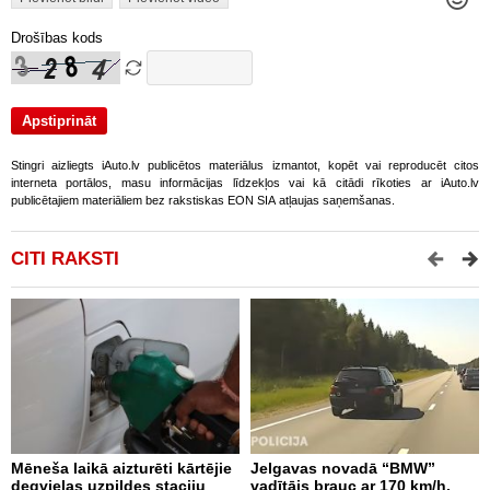
Drošības kods
Stingri aizliegts iAuto.lv publicētos materiālus izmantot, kopēt vai reproducēt citos
interneta portālos, masu informācijas līdzekļos vai kā citādi rīkoties ar iAuto.lv
publicētajiem materiāliem bez rakstiskas EON SIA atļaujas saņemšanas.
CITI RAKSTI
Mēneša laikā aizturēti kārtējie
Jelgavas novadā “BMW”
P
degvielas uzpildes staciju
vadītājs brauc ar 170 km/h,
s