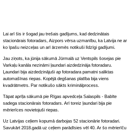
Lai arī šis ir šogad jau trešais gadījums, kad dedzinātais
stacionārais fotoradars, Aizpors vērsa uzmanību, ka Latvija ne ar
ko īpašu neizceļas un arī ārzemēs notikuši līdzīgi gadījumi.
Jau ziņots, ka jūnija sākumā Jūrmalā uz Ventspils šosejas pie
Varkaļu kanāla nezināmi ļaundari aizdedzināja fotoradaru.
Ļaundari bija aizdedzinājuši ap fotoradara pamatni saliktas
automašīnas riepas. Kopējā degšanas platība bija viens
kvadrātmetrs. Par notikušo sākts kriminālprocess.
Tāpat aprīļa sākumā pie Rīgas apvedceļa Salaspils - Babīte
sadega stacionārais fotoradars. Arī toreiz ļaundari bija pie
mērierīces novietojuši riepas.
Uz Latvijas ceļiem kopumā darbojas 52 stacionārie fotoradari.
Savukārt 2018.gadā uz ceļiem parādīsies vēl 40. Ar šo mērierīču