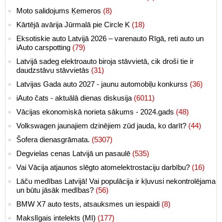
Moto salidojums Ķemeros
(8)
Kārtējā avārija Jūrmalā pie Circle K
(18)
Eksotiskie auto Latvijā 2026 – varenauto Rīgā, reti auto un
iAuto carspotting
(79)
Latvijā sadeg elektroauto biroja stāvvietā, cik droši tie ir
daudzstāvu stāvvietās
(31)
Latvijas Gada auto 2027 - jaunu automobiļu konkurss
(36)
iAuto čats - aktuālā dienas diskusija
(6011)
Vācijas ekonomiskā norieta sākums - 2024.gads
(48)
Volkswagen jaunajiem dzinējiem zūd jauda, ko darīt?
(44)
Šofera dienasgrāmata.
(5307)
Degvielas cenas Latvijā un pasaulē
(535)
Vai Vācija atjaunos slēgto atomelektrostaciju darbību?
(16)
Lāču medības Latvijā! Vai populācija ir kļuvusi nekontrolējama
un būtu jāsāk medības?
(56)
BMW X7 auto tests, atsauksmes un iespaidi
(8)
Makslīgais intelekts (MI)
(177)