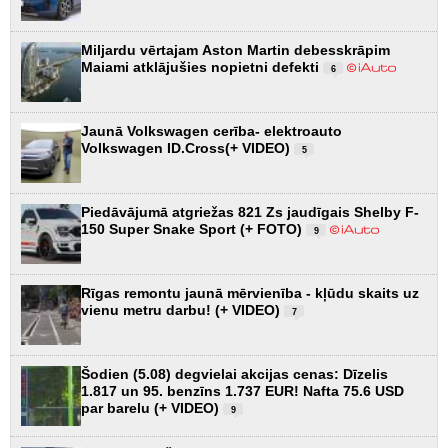
Miljardu vērtajam Aston Martin debesskrāpim
Maiami atklājušies nopietni defekti
6
Jaunā Volkswagen cerība- elektroauto
Volkswagen ID.Cross(+ VIDEO)
5
Piedāvājumā atgriežas 821 Zs jaudīgais Shelby F-
150 Super Snake Sport (+ FOTO)
9
Rīgas remontu jaunā mērvienība - kļūdu skaits uz
vienu metru darbu! (+ VIDEO)
7
Šodien (5.08) degvielai akcijas cenas: Dīzelis
1.817 un 95. benzīns 1.737 EUR! Nafta 75.6 USD
par barelu (+ VIDEO)
9