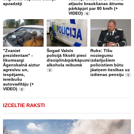
apzadzēji
atļauto braukšanas ātrumu
n
pārkāpjot par 80 km/h (+
p
VIDEO)
6
B
"Zvaniet
Šogad Valsts
Ruks: Tīšu
o
prezidentam" -
policijā fiksēti pieci
noziegumu
p
likumsargi
disciplinārpārkāpumi
izdarījušiem
c
Āgenskalnā aiztur
alkohola reibumā
policistiem būtu
i
agresīvu un,
jāatņem tiesības uz
u
2
iespējams,
izdienas pensiju
1
iereibušu
autovadītāju (+
VIDEO)
3
IZCELTIE RAKSTI