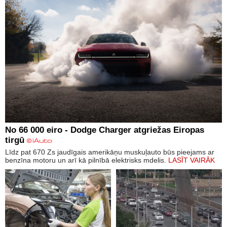
No 66 000 eiro - Dodge Charger atgriežas Eiropas
tirgū
Līdz pat 670 Zs jaudīgais amerikāņu muskuļauto būs pieejams ar
benzīna motoru un arī kā pilnībā elektrisks mdelis.
LASĪT VAIRĀK