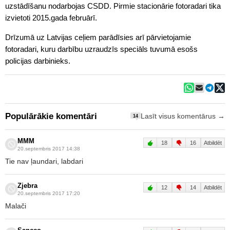
uzstādīšanu nodarbojas CSDD. Pirmie stacionārie fotoradari tika
izvietoti 2015.gada februārī.
Drīzumā uz Latvijas ceļiem parādīsies arī pārvietojamie
fotoradari, kuru darbību uzraudzīs speciāls tuvumā esošs
policijas darbinieks.
Populārākie komentāri
Lasīt visus komentārus →
14
MMM
18
16
Atbildēt
20.septembris 2017 14:38
Tie nav ļaundari, labdari
Zjebra
12
14
Atbildēt
20.septembris 2017 17:20
Malači