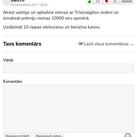
Sancco
11
11
Atbildēt
20.septembris 2017 19:01
Atrast vainīgo un apbalvot vismaz ar Trīszvaigžņu ordeni un
izmaksāt prēmiju vismaz 10000 eiro apmērā.
Uzdāvināt 10 riepas sērkociņus un benzīna kannu.
Tavs komentārs
Lasīt visus komentārus →
14
Vārds
Komentārs
Pievienot bildi
Pievienot video