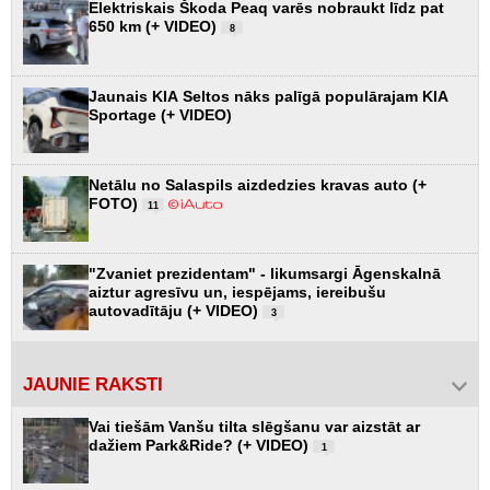
Elektriskais Škoda Peaq varēs nobraukt līdz pat
650 km (+ VIDEO)
8
Jaunais KIA Seltos nāks palīgā populārajam KIA
Sportage (+ VIDEO)
Netālu no Salaspils aizdedzies kravas auto (+
FOTO)
11
"Zvaniet prezidentam" - likumsargi Āgenskalnā
aiztur agresīvu un, iespējams, iereibušu
autovadītāju (+ VIDEO)
3
JAUNIE RAKSTI
Vai tiešām Vanšu tilta slēgšanu var aizstāt ar
dažiem Park&Ride? (+ VIDEO)
1