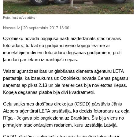
Foto: Ilustratīvs attēls
Nozare.lv | 20.septembris 2017 13:06
Ozolnieku novadā pagājušā naktī aizdedzināts stacionārais
fotoradars, turklāt šo gadījumu vieno kopīga iezīme ar
iepriekšējiem diviem fotoradaru degšanas gadījumiem, proti,
ļaundari par iekuru izmantojuši riepas.
Valsts ugunsdzēsības un glābšanas dienestā aģentūru LETA
pastāstīja, ka izsaukums uz Ozolnieku novada Cenas pagastu
saņemts ap plkst.2.13 un pie mērierīces bija novietotas riepas.
Kopējā degšanas platība bija divi kvadrātmetri.
Ceļu satiksmes drošības direkcijas (CSDD) pārstāvis Jānis
Aizpors aģentūrai LETA pastāstīja, ka dedzis fotoradars uz ceļa
Rīga - Jelgava pie pagrieziena uz Brankām. Šis bija viens no
pirmajiem stacionārajiem radariem, kuru uzstādīja Latvijā.
CSDD pārstāvis apliecināja, ka visi stacionārie fotoradari ir