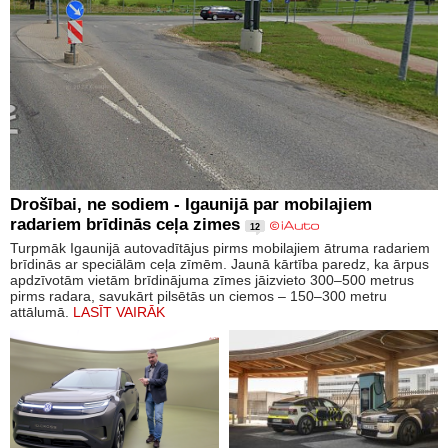
Drošībai, ne sodiem - Igaunijā par mobilajiem
radariem brīdinās ceļa zimes
12
Turpmāk Igaunijā autovadītājus pirms mobilajiem ātruma radariem
brīdinās ar speciālām ceļa zīmēm. Jaunā kārtība paredz, ka ārpus
apdzīvotām vietām brīdinājuma zīmes jāizvieto 300–500 metrus
pirms radara, savukārt pilsētās un ciemos – 150–300 metru
attālumā.
LASĪT VAIRĀK