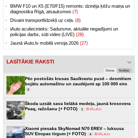
BMW F10 un X5 (E70/F15) remonts: dzinēja ķēžu maiņa un
diagnostika Rīgā, atsauksmes
(7)
Dīvaini transportlīdzekļi uz ceļa.
(8)
iAuto aculiecinieks: Sadursme, aktuālie negadījumi un
policijas darbs, sūti video (LIVE)
(28)
Jaunā iAuto.lv mobilā versija 2026
(27)
LASĪTĀKIE RAKSTI
Dienas
Nedēļas
Pēc postošās krusas Saulkrastu pusē – desmitiem
bojātu automašīnu un zaudējumi ap 100 000 eiro
2
Škoda uzsāk sava lielākā modeļa, jaunā krosovera
Peaq, ražošanu (+ FOTO)
1
Xiaomi piesaka SkyNomad N70 EREV – luksusa
SUV Eiropas tirgum (+ FOTO)
4