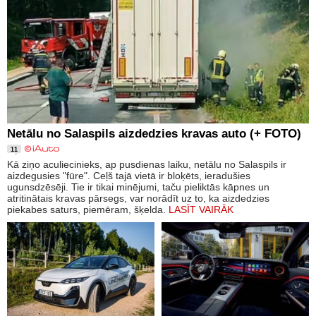
Netālu no Salaspils aizdedzies kravas auto (+ FOTO)
11
Kā ziņo aculiecinieks, ap pusdienas laiku, netālu no Salaspils ir
aizdegusies "fūre". Ceļš tajā vietā ir bloķēts, ieradušies
ugunsdzēsēji. Tie ir tikai minējumi, taču pieliktās kāpnes un
atritinātais kravas pārsegs, var norādīt uz to, ka aizdedzies
piekabes saturs, piemēram, šķelda.
LASĪT VAIRĀK