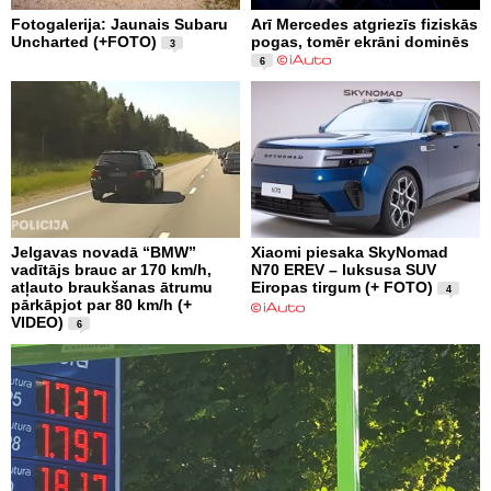
Fotogalerija: Jaunais Subaru
Arī Mercedes atgriezīs fiziskās
Uncharted (+FOTO)
pogas, tomēr ekrāni dominēs
3
6
Jelgavas novadā “BMW”
Xiaomi piesaka SkyNomad
vadītājs brauc ar 170 km/h,
N70 EREV – luksusa SUV
atļauto braukšanas ātrumu
Eiropas tirgum (+ FOTO)
4
pārkāpjot par 80 km/h (+
VIDEO)
6