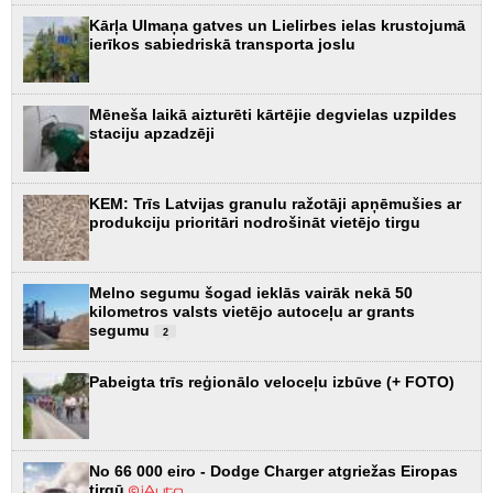
Kārļa Ulmaņa gatves un Lielirbes ielas krustojumā
ierīkos sabiedriskā transporta joslu
Mēneša laikā aizturēti kārtējie degvielas uzpildes
staciju apzadzēji
KEM: Trīs Latvijas granulu ražotāji apņēmušies ar
produkciju prioritāri nodrošināt vietējo tirgu
Melno segumu šogad ieklās vairāk nekā 50
kilometros valsts vietējo autoceļu ar grants
segumu
2
Pabeigta trīs reģionālo veloceļu izbūve (+ FOTO)
No 66 000 eiro - Dodge Charger atgriežas Eiropas
tirgū