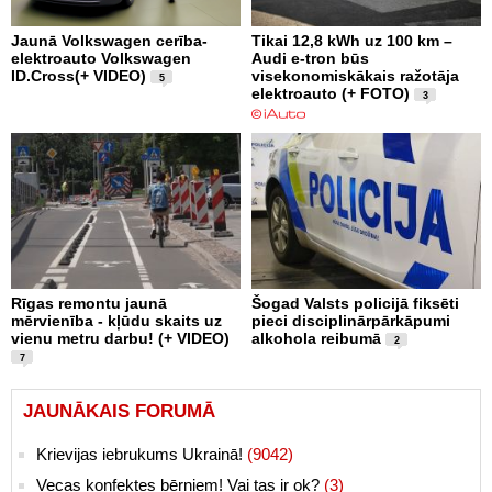
Jaunā Volkswagen cerība-
Tikai 12,8 kWh uz 100 km –
elektroauto Volkswagen
Audi e-tron būs
ID.Cross(+ VIDEO)
visekonomiskākais ražotāja
5
elektroauto (+ FOTO)
3
Rīgas remontu jaunā
Šogad Valsts policijā fiksēti
mērvienība - kļūdu skaits uz
pieci disciplinārpārkāpumi
vienu metru darbu! (+ VIDEO)
alkohola reibumā
2
7
JAUNĀKAIS FORUMĀ
Krievijas iebrukums Ukrainā!
(9042)
Vecas konfektes bērniem! Vai tas ir ok?
(3)