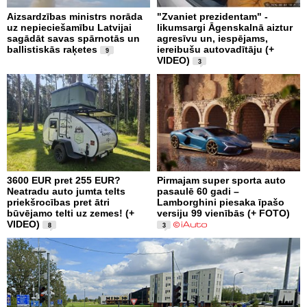
Aizsardzības ministrs norāda
"Zvaniet prezidentam" -
uz nepieciešamību Latvijai
likumsargi Āgenskalnā aiztur
sagādāt savas spārnotās un
agresīvu un, iespējams,
ballistiskās raķetes
iereibušu autovadītāju (+
9
VIDEO)
3
3600 EUR pret 255 EUR?
Pirmajam super sporta auto
Neatradu auto jumta telts
pasaulē 60 gadi –
priekšrocības pret ātri
Lamborghini piesaka īpašo
būvējamo telti uz zemes! (+
versiju 99 vienībās (+ FOTO)
VIDEO)
8
3