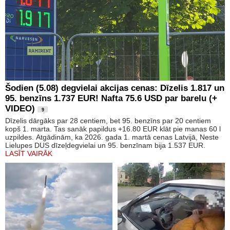
Šodien (5.08) degvielai akcijas cenas: Dīzelis 1.817 un
95. benzīns 1.737 EUR! Nafta 75.6 USD par barelu (+
VIDEO)
9
Dīzelis dārgāks par 28 centiem, bet 95. benzīns par 20 centiem
kopš 1. marta. Tas sanāk papildus +16.80 EUR klāt pie manas 60 l
uzpildes. Atgādinām, ka 2026. gada 1. martā cenas Latvijā, Neste
Lielupes DUS dīzeļdegvielai un 95. benzīnam bija 1.537 EUR.
LASĪT VAIRĀK