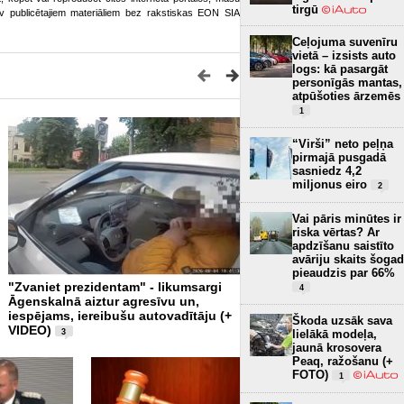
tirgū
o.lv publicētajiem materiāliem bez rakstiskas EON SIA
Ceļojuma suvenīru
vietā – izsists auto
logs: kā pasargāt
personīgās mantas,
atpūšoties ārzemēs
1
“Virši” neto peļņa
pirmajā pusgadā
sasniedz 4,2
miljonus eiro
2
Vai pāris minūtes ir
riska vērtas? Ar
apdzīšanu saistīto
avāriju skaits šogad
pieaudzis par 66%
"Zvaniet prezidentam" - likumsargi
Pēc traģēdijas Priekulē pol
4
Āgenskalnā aiztur agresīvu un,
varētu ieviest ikrīta alkoho
iespējams, iereibušu autovadītāju (+
VIDEO)
8
Škoda uzsāk sava
VIDEO)
3
lielākā modeļa,
jaunā krosovera
Peaq, ražošanu (+
FOTO)
1