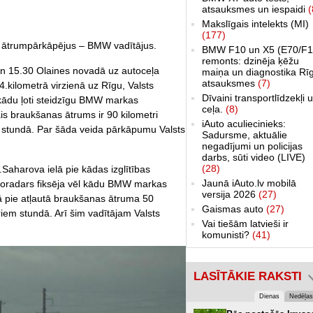
atsauksmes un iespaidi
(
Makslīgais intelekts (MI)
(177)
us ātrumpārkāpējus – BMW vadītājus.
BMW F10 un X5 (E70/F1
remonts: dzinēja ķēžu
en 15.30 Olaines novadā uz autoceļa
maiņa un diagnostika Rī
atsauksmes
(7)
.kilometrā virzienā uz Rīgu, Valsts
Dīvaini transportlīdzekļi 
a kādu ļoti steidzīgu BMW markas
ceļa.
(8)
ais braukšanas ātrums ir 90 kilometri
iAuto aculiecinieks:
 stundā. Par šāda veida pārkāpumu Valsts
Sadursme, aktuālie
negadījumi un policijas
darbs, sūti video (LIVE)
(28)
.Saharova ielā pie kādas izglītības
Jaunā iAuto.lv mobilā
fotoradars fiksēja vēl kādu BMW markas
versija 2026
(27)
ā pie atļautā braukšanas ātruma 50
Gaismas auto
(27)
iem stundā. Arī šim vadītājam Valsts
Vai tiešām latvieši ir
komunisti?
(41)
LASĪTĀKIE RAKSTI
Dienas
Nedēļas