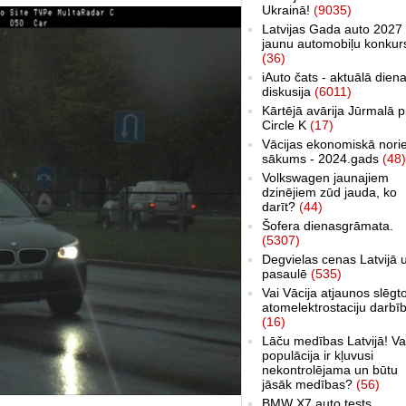
Ukrainā!
(9035)
Latvijas Gada auto 2027 
jaunu automobiļu konkur
(36)
iAuto čats - aktuālā dien
diskusija
(6011)
Kārtējā avārija Jūrmalā p
Circle K
(17)
Vācijas ekonomiskā nori
sākums - 2024.gads
(48)
Volkswagen jaunajiem
dzinējiem zūd jauda, ko
darīt?
(44)
Šofera dienasgrāmata.
(5307)
Degvielas cenas Latvijā 
pasaulē
(535)
Vai Vācija atjaunos slēgt
atomelektrostaciju darbī
(16)
Lāču medības Latvijā! Va
populācija ir kļuvusi
nekontrolējama un būtu
jāsāk medības?
(56)
BMW X7 auto tests,