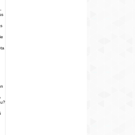
-
ss
as
ie
eta
un
o
bu?
i