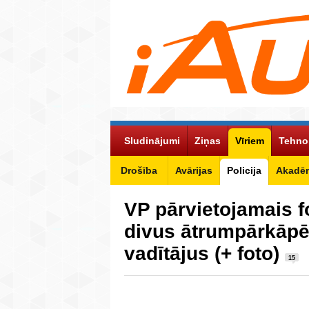
Sludinājumi
Ziņas
Vīriem
Tehno
Drošība
Avārijas
Policija
Akadēm
VP pārvietojamais f
divus ātrumpārkāp
vadītājus (+ foto)
15