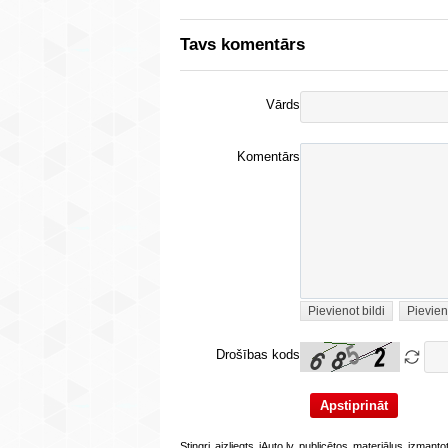
Tavs komentārs
Vārds
Komentārs
Pievienot bildi
Pievien
Drošības kods
Stingri aizliegts iAuto.lv publicētos materiālus izmant