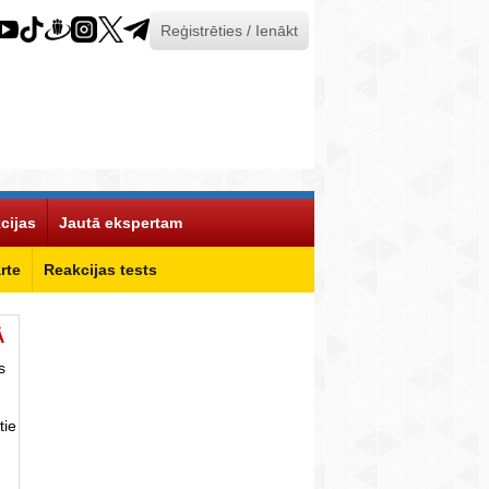
Reģistrēties / Ienākt
cijas
Jautā ekspertam
rte
Reakcijas tests
Ā
s
tie