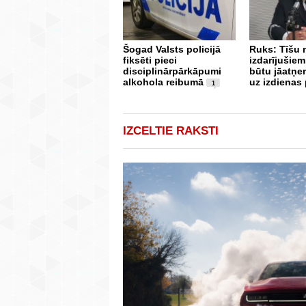
Šogad Valsts policijā
Ruks: Tīšu
fiksēti pieci
izdarījušiem
disciplinārpārkāpumi
būtu jāatņe
alkohola reibumā
uz izdienas
1
IZCELTIE RAKSTI