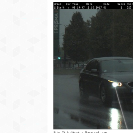
Foto: Ekrānšāviņš no Facebook.com