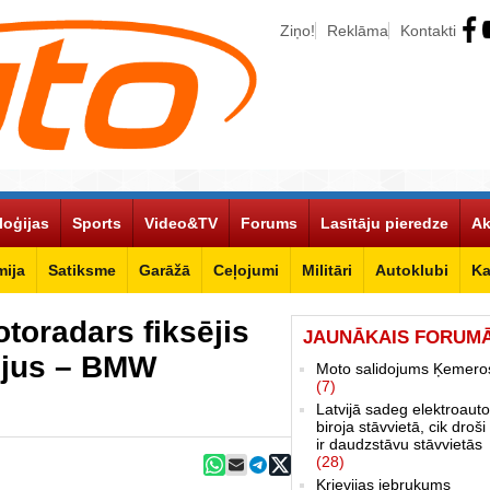
Ziņo!
Reklāma
Kontakti
loģijas
Sports
Video&TV
Forums
Lasītāju pieredze
Ak
ija
Satiksme
Garāžā
Ceļojumi
Militāri
Autoklubi
Ka
otoradars fiksējis
JAUNĀKAIS FORUM
ējus – BMW
Moto salidojums Ķemero
(7)
Latvijā sadeg elektroauto
biroja stāvvietā, cik droši 
ir daudzstāvu stāvvietās
(28)
Krievijas iebrukums