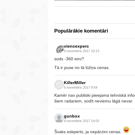
Populārākie komentāri
viencexperc
9.novembris 2017 10:13
sods -360 eiro?
Tā ir puse no tā lūžņa cenas.
KillerMiller
9.novembris 2017 9:54
Kamēr nav publiski pieejama tehniskā info
šiem radariem, sodīt neviemu lāgā nevar.
gunbox
9.novembris 2017 14:03
Švaks eskperts, ja nepārzini cenas.