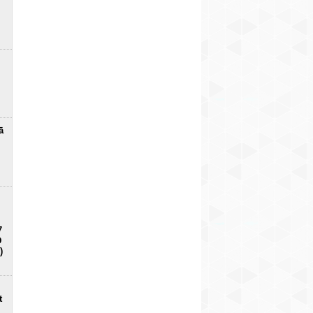
ā
7
D
)
t