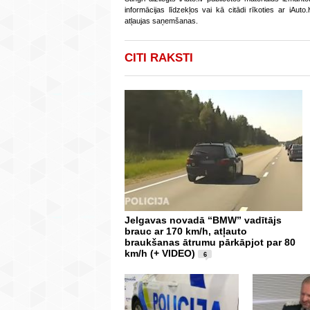
informācijas līdzekļos vai kā citādi rīkoties ar iAut
atļaujas saņemšanas.
CITI RAKSTI
Jelgavas novadā “BMW” vadītājs
brauc ar 170 km/h, atļauto
braukšanas ātrumu pārkāpjot par 80
km/h (+ VIDEO)
6