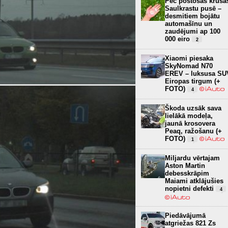
Pēc postošās krusa
Saulkrastu pusē –
desmitiem bojātu
automašīnu un
zaudējumi ap 100
000 eiro
2
Xiaomi piesaka
SkyNomad N70
EREV – luksusa SU
Eiropas tirgum (+
FOTO)
4
Škoda uzsāk sava
lielākā modeļa,
jaunā krosovera
Peaq, ražošanu (+
FOTO)
1
Miljardu vērtajam
Aston Martin
debesskrāpim
Maiami atklājušies
nopietni defekti
4
Piedāvājumā
atgriežas 821 Zs