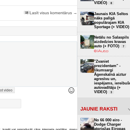
VIDEO)
8
Lasīt visus komentārus →
15
Jaunais KIA Seltos
nāks palīgā
populārajam KIA
Sportage (+ VIDEO)
Netālu no Salaspils
aizdedzies kravas
auto (+ FOTO)
7
"Zvaniet
prezidentam" -
likumsargi
Āgenskalnā aiztur
agresīvu un,
iespējams, iereibuš
autovadītāju (+
ot video
VIDEO)
3
JAUNIE RAKSTI
No 66 000 eiro -
Dodge Charger
atgriežas Eiropas
ot, kopēt vai reproducēt citos interneta portālos, masu