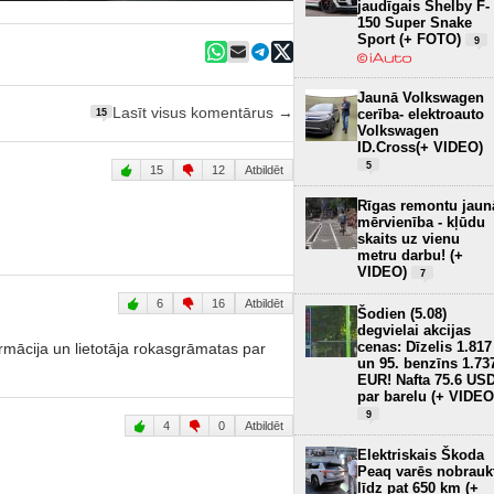
jaudīgais Shelby F-
150 Super Snake
Sport (+ FOTO)
9
Jaunā Volkswagen
Lasīt visus komentārus →
cerība- elektroauto
15
Volkswagen
ID.Cross(+ VIDEO)
5
15
12
Atbildēt
Rīgas remontu jaun
mērvienība - kļūdu
skaits uz vienu
metru darbu! (+
VIDEO)
7
6
16
Atbildēt
Šodien (5.08)
degvielai akcijas
cenas: Dīzelis 1.817
rmācija un lietotāja rokasgrāmatas par
un 95. benzīns 1.73
EUR! Nafta 75.6 US
par barelu (+ VIDEO
9
4
0
Atbildēt
Elektriskais Škoda
Peaq varēs nobrauk
līdz pat 650 km (+