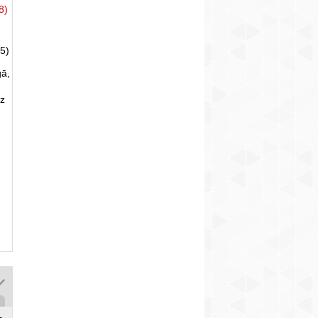
8)
5)
gā,
uz