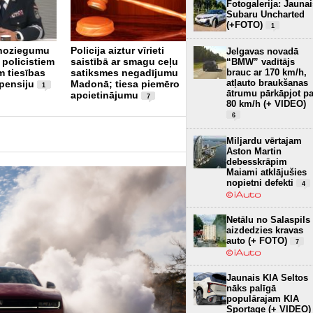
Fotogalerija: Jaunai
Subaru Uncharted
(+FOTO)
1
Ogrē autovadītājs 4,2
 noziegumu
Policija aiztur vīrieti
promiļu reibumā
Jelgavas novadā
 policistiem
saistībā ar smagu ceļu
iebraucis stabā
“BMW” vadītājs
4
brauc ar 170 km/h,
m tiesības
satiksmes negadījumu
atļauto braukšanas
 pensiju
Madonā; tiesa piemēro
1
ātrumu pārkāpjot pa
apcietinājumu
7
80 km/h (+ VIDEO)
6
Miljardu vērtajam
Aston Martin
debesskrāpim
Maiami atklājušies
nopietni defekti
4
Netālu no Salaspils
aizdedzies kravas
auto (+ FOTO)
7
Jaunais KIA Seltos
nāks palīgā
populārajam KIA
Sportage (+ VIDEO)