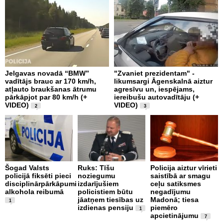
Jelgavas novadā “BMW”
"Zvaniet prezidentam" -
P
vadītājs brauc ar 170 km/h,
likumsargi Āgenskalnā aiztur
p
atļauto braukšanas ātrumu
agresīvu un, iespējams,
a
pārkāpjot par 80 km/h (+
iereibušu autovadītāju (+
VIDEO)
VIDEO)
2
3
O
4
Šogad Valsts
Ruks: Tīšu
Policija aiztur vīrieti
i
policijā fiksēti pieci
noziegumu
saistībā ar smagu
disciplinārpārkāpumi
izdarījušiem
ceļu satiksmes
alkohola reibumā
policistiem būtu
negadījumu
jāatņem tiesības uz
Madonā; tiesa
1
izdienas pensiju
piemēro
1
apcietinājumu
7