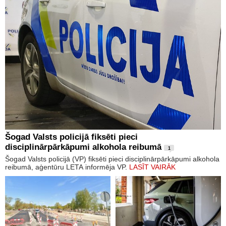
Šogad Valsts policijā fiksēti pieci
disciplinārpārkāpumi alkohola reibumā
1
Šogad Valsts policijā (VP) fiksēti pieci disciplinārpārkāpumi alkohola
reibumā, aģentūru LETA informēja VP.
LASĪT VAIRĀK