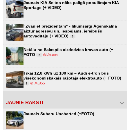
Jaunais KIA Seltos nāks palīgā populārajam KIA
Sportage (+ VIDEO)
"Zvaniet prezidentam" - likumsargi Āgenskalnā
aiztur agresīvu un, iespējams, iereibušu
autovadītāju (+ VIDEO)
3
Netālu no Salaspils aizdedzies kravas auto (+
FOTO
2
Tikai 12,8 kWh uz 100 km – Audi e-tron būs
visekonomiskākais ražotāja elektroauto (+ FOTO)
3
JAUNIE RAKSTI
Jaunais Subaru Uncharted (+FOTO)