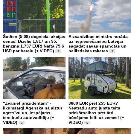
Šodien (5.08) degvielai akcijas
Aizsardzības ministrs norāda
cenas: Dīzelis 1.817 un 95.
uz nepieciešamību Latvijai
benzīns 1.737 EUR! Nafta 75.6
sagādāt savas spārnotās un
USD par barelu (+ VIDEO)
ballistiskās raķetes
9
5
"Zvaniet prezidentam" -
3600 EUR pret 255 EUR?
likumsargi Āgenskalnā aiztur
Neatradu auto jumta telts
agresīvu un, iespējams,
priekšrocības pret ātri
iereibušu autovadītāju (+
būvējamo telti uz zemes! (+
VIDEO)
VIDEO)
3
6