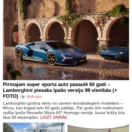
Pirmajam super sporta auto pasaulē 60 gadi –
Lamborghini piesaka īpašo versiju 99 vienībās (+
FOTO)
3
Lamborghini godina vienu no saviem ikoniskākajiem modeļiem –
Miura, kas šogad svin 60 gadu jubileju. Par godu šim notikumam
radīta īpaša Revuelto Miura 60° Homage versija, kuras tirāža būs
tikai 99 eksemplāri.
LASĪT VAIRĀK