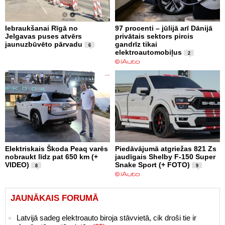
Iebraukšanai Rīgā no
97 procenti – jūlijā arī Dānijā
Jelgavas puses atvērs
privātais sektors pircis
jaunuzbūvēto pārvadu
gandrīz tikai
6
elektroautomobiļus
2
Elektriskais Škoda Peaq varēs
Piedāvājumā atgriežas 821 Zs
nobraukt līdz pat 650 km (+
jaudīgais Shelby F-150 Super
VIDEO)
Snake Sport (+ FOTO)
8
9
JAUNĀKAIS FORUMĀ
Latvijā sadeg elektroauto biroja stāvvietā, cik droši tie ir