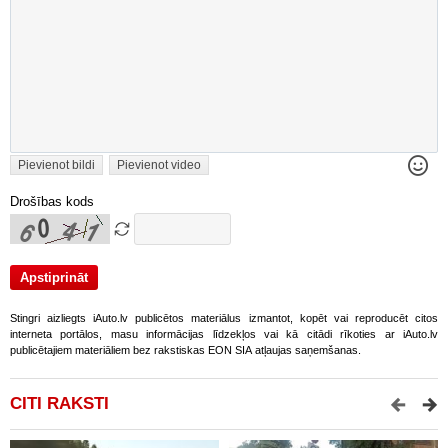
Pievienot bildi
Pievienot video
Drošības kods
Stingri aizliegts iAuto.lv publicētos materiālus izmantot, kopēt vai reproducēt citos
interneta portālos, masu informācijas līdzekļos vai kā citādi rīkoties ar iAuto.lv
publicētajiem materiāliem bez rakstiskas EON SIA atļaujas saņemšanas.
CITI RAKSTI