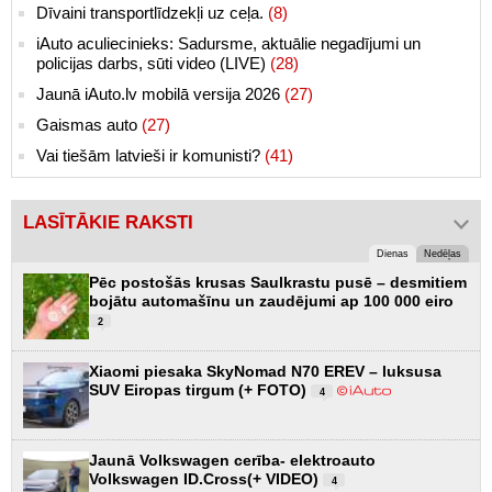
Dīvaini transportlīdzekļi uz ceļa.
(8)
iAuto aculiecinieks: Sadursme, aktuālie negadījumi un
policijas darbs, sūti video (LIVE)
(28)
Jaunā iAuto.lv mobilā versija 2026
(27)
Gaismas auto
(27)
Vai tiešām latvieši ir komunisti?
(41)
LASĪTĀKIE RAKSTI
Dienas
Nedēļas
Pēc postošās krusas Saulkrastu pusē – desmitiem
bojātu automašīnu un zaudējumi ap 100 000 eiro
2
Xiaomi piesaka SkyNomad N70 EREV – luksusa
SUV Eiropas tirgum (+ FOTO)
4
Jaunā Volkswagen cerība- elektroauto
Volkswagen ID.Cross(+ VIDEO)
4