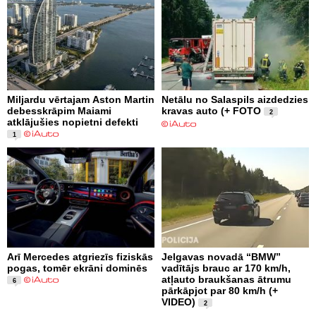
Miljardu vērtajam Aston Martin
Netālu no Salaspils aizdedzies
debesskrāpim Maiami
kravas auto (+ FOTO
2
atklājušies nopietni defekti
1
Arī Mercedes atgriezīs fiziskās
Jelgavas novadā “BMW”
pogas, tomēr ekrāni dominēs
vadītājs brauc ar 170 km/h,
atļauto braukšanas ātrumu
6
pārkāpjot par 80 km/h (+
VIDEO)
2