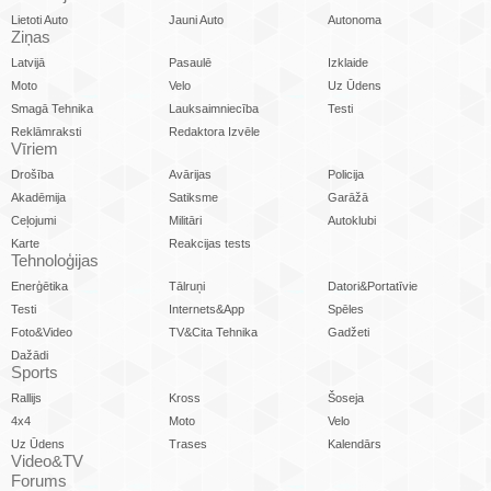
Lietoti Auto
Jauni Auto
Autonoma
Ziņas
Latvijā
Pasaulē
Izklaide
Moto
Velo
Uz Ūdens
Smagā Tehnika
Lauksaimniecība
Testi
Reklāmraksti
Redaktora Izvēle
Vīriem
Drošība
Avārijas
Policija
Akadēmija
Satiksme
Garāžā
Ceļojumi
Militāri
Autoklubi
Karte
Reakcijas tests
Tehnoloģijas
Enerģētika
Tālruņi
Datori&Portatīvie
Testi
Internets&App
Spēles
Foto&Video
TV&Cita Tehnika
Gadžeti
Dažādi
Sports
Rallijs
Kross
Šoseja
4x4
Moto
Velo
Uz Ūdens
Trases
Kalendārs
Video&TV
Forums