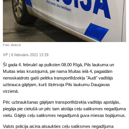
Foto: iAuto.lv
VP | 6.februāris 2021 13:29
Šī gada 4. februārī ap pulksten 08.00 Rīgā, Pils laukuma un
Muitas ielas krustojumā, pie nama Muitas ielā 4, pagaidām
nenoskaidrots gaiši pelēka transportlīdzekļa "Audi" vadītājs
uzbrauca gājējam, kurš šķērsoja Pils laukumu Daugavas
virzienā.
Pēc uzbraukšanas gājējam transportlīdzekļa vadītājs apstājās,
piegāja pie cietušā un pēc tam atstāja ceļu satiksmes negadījuma
vietu. Gājējs ceļu satiksmes negadījumā guva miesas bojājumus.
Valsts policija aicina atsaukties ceļu satiksmes negadījuma