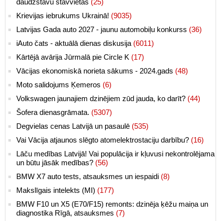
daudzstāvu stāvvietās
(25)
Krievijas iebrukums Ukrainā!
(9035)
Latvijas Gada auto 2027 - jaunu automobiļu konkurss
(36)
iAuto čats - aktuālā dienas diskusija
(6011)
Kārtējā avārija Jūrmalā pie Circle K
(17)
Vācijas ekonomiskā norieta sākums - 2024.gads
(48)
Moto salidojums Ķemeros
(6)
Volkswagen jaunajiem dzinējiem zūd jauda, ko darīt?
(44)
Šofera dienasgrāmata.
(5307)
Degvielas cenas Latvijā un pasaulē
(535)
Vai Vācija atjaunos slēgto atomelektrostaciju darbību?
(16)
Lāču medības Latvijā! Vai populācija ir kļuvusi nekontrolējama
un būtu jāsāk medības?
(56)
BMW X7 auto tests, atsauksmes un iespaidi
(8)
Makslīgais intelekts (MI)
(177)
BMW F10 un X5 (E70/F15) remonts: dzinēja ķēžu maiņa un
diagnostika Rīgā, atsauksmes
(7)