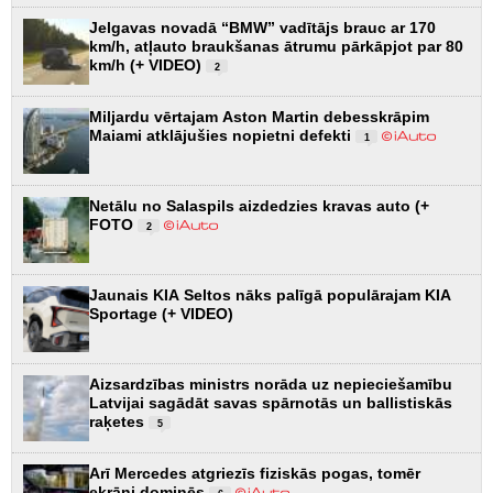
Jelgavas novadā “BMW” vadītājs brauc ar 170
km/h, atļauto braukšanas ātrumu pārkāpjot par 80
km/h (+ VIDEO)
2
Miljardu vērtajam Aston Martin debesskrāpim
Maiami atklājušies nopietni defekti
1
Netālu no Salaspils aizdedzies kravas auto (+
FOTO
2
Jaunais KIA Seltos nāks palīgā populārajam KIA
Sportage (+ VIDEO)
Aizsardzības ministrs norāda uz nepieciešamību
Latvijai sagādāt savas spārnotās un ballistiskās
raķetes
5
Arī Mercedes atgriezīs fiziskās pogas, tomēr
ekrāni dominēs