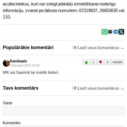
aculieciniekus, kuri var sniegt jebkādu izmeklēšanai noderīgu
informāciju, zvanot pa tālruņa numuriem: 67219837, 26653635 vai
110.
Populārākie komentāri
Lasīt visus komentārus →
2
Kanibaals
1
0
Atbildēt
6.februāris 2021 13:34
MK vai Saeimā lai meklē šoferi.
Tavs komentārs
Lasīt visus komentārus →
2
Vārds
Komentārs