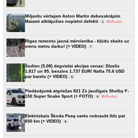
Miljardu vērtajam Aston Martin debesskrāpim
Maiami atklājušies nopietni defekti
1
Rīgas remontu jaunā mērvienība - kļūdu skaits uz
vienu metru darbu! (+ VIDEO)
7
Šodien (5.08) degvielai akcijas cenas: Dīzelis
1.817 un 95. benzīns 1.737 EUR! Nafta 75.6 USD
par barelu (+ VIDEO)
9
Piedāvājumā atgriežas 821 Zs jaudīgais Shelby F-
150 Super Snake Sport (+ FOTO)
9
Elektriskais Škoda Peaq varēs nobraukt līdz pat
650 km (+ VIDEO)
8