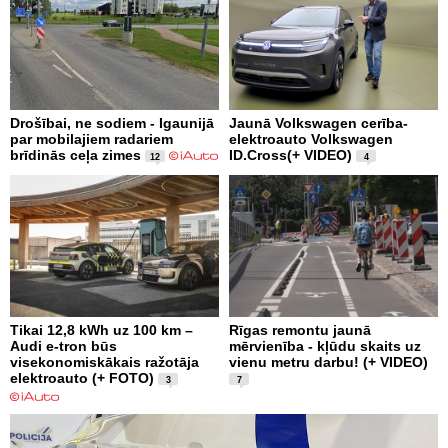
Drošībai, ne sodiem - Igaunijā
Jaunā Volkswagen cerība-
par mobilajiem radariem
elektroauto Volkswagen
brīdinās ceļa zimes
ID.Cross(+ VIDEO)
12
4
Tikai 12,8 kWh uz 100 km –
Rīgas remontu jaunā
Audi e-tron būs
mērvienība - kļūdu skaits uz
visekonomiskākais ražotāja
vienu metru darbu! (+ VIDEO)
elektroauto (+ FOTO)
3
7