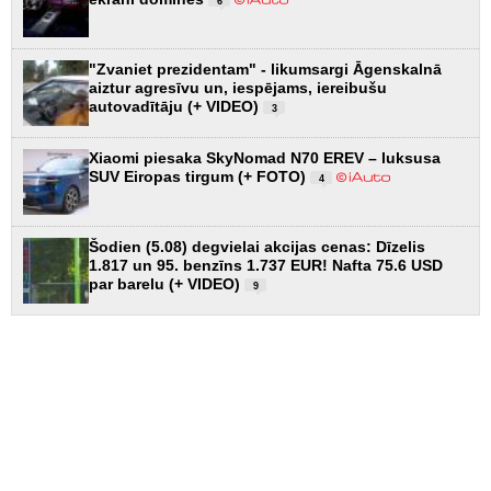
6
"Zvaniet prezidentam" - likumsargi Āgenskalnā
aiztur agresīvu un, iespējams, iereibušu
autovadītāju (+ VIDEO)
3
Xiaomi piesaka SkyNomad N70 EREV – luksusa
SUV Eiropas tirgum (+ FOTO)
4
Šodien (5.08) degvielai akcijas cenas: Dīzelis
1.817 un 95. benzīns 1.737 EUR! Nafta 75.6 USD
par barelu (+ VIDEO)
9