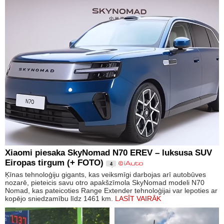
Xiaomi piesaka SkyNomad N70 EREV – luksusa SUV
Eiropas tirgum (+ FOTO)
4
Ķīnas tehnoloģiju gigants, kas veiksmīgi darbojas arī autobūves
nozarē, pieteicis savu otro apakšzīmola SkyNomad modeli N70
Nomad, kas pateicoties Range Extender tehnoloģijai var lepoties ar
kopējo sniedzamību līdz 1461 km.
LASĪT VAIRĀK