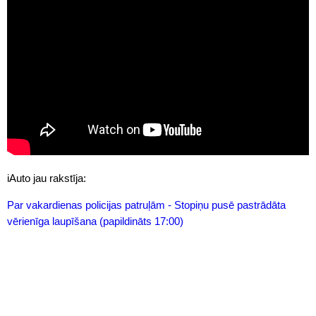
iAuto jau rakstīja:
Par vakardienas policijas patruļām - Stopiņu pusē pastrādāta
vērienīga laupīšana (papildināts 17:00)