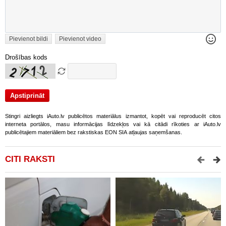
Pievienot bildi
Pievienot video
Drošības kods
Stingri aizliegts iAuto.lv publicētos materiālus izmantot, kopēt vai reproducēt citos
interneta portālos, masu informācijas līdzekļos vai kā citādi rīkoties ar iAuto.lv
publicētajiem materiāliem bez rakstiskas EON SIA atļaujas saņemšanas.
CITI RAKSTI