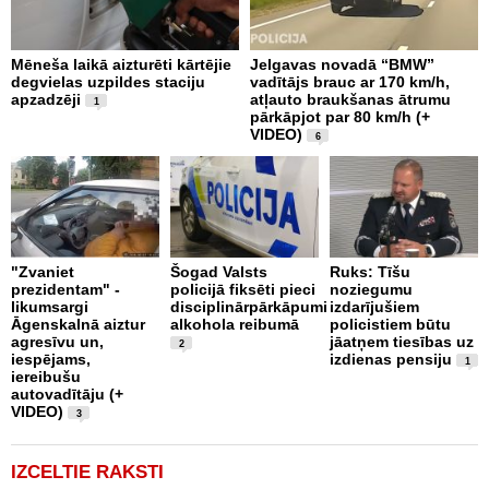
Mēneša laikā aizturēti kārtējie
Jelgavas novadā “BMW”
P
degvielas uzpildes staciju
vadītājs brauc ar 170 km/h,
s
apzadzēji
atļauto braukšanas ātrumu
n
1
pārkāpjot par 80 km/h (+
p
VIDEO)
6
B
"Zvaniet
Šogad Valsts
Ruks: Tīšu
o
prezidentam" -
policijā fiksēti pieci
noziegumu
p
likumsargi
disciplinārpārkāpumi
izdarījušiem
c
Āgenskalnā aiztur
alkohola reibumā
policistiem būtu
i
agresīvu un,
jāatņem tiesības uz
u
2
iespējams,
izdienas pensiju
1
iereibušu
autovadītāju (+
VIDEO)
3
IZCELTIE RAKSTI