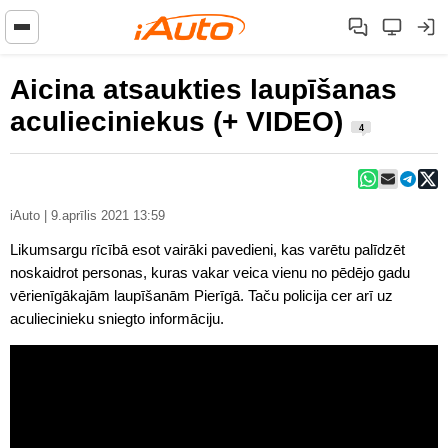
Aicina atsaukties laupīšanas
aculieciniekus (+ VIDEO)
4
iAuto | 9.aprīlis 2021 13:59
Likumsargu rīcībā esot vairāki pavedieni, kas varētu palīdzēt
noskaidrot personas, kuras vakar veica vienu no pēdējo gadu
vērienīgākajām laupīšanām Pierīgā. Taču policija cer arī uz
aculiecinieku sniegto informāciju.