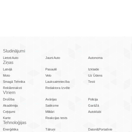
Sludinājumi
Lietoti Auto
Jauni Auto
Autonoma
Ziņas
Latvijā
Pasaulē
Izklaide
Moto
Velo
Uz Ūdens
Smagā Tehnika
Lauksaimniecība
Testi
Reklāmraksti
Redaktora Izvēle
Vīriem
Drošība
Avārijas
Policija
Akadēmija
Satiksme
Garāžā
Ceļojumi
Militāri
Autoklubi
Karte
Reakcijas tests
Tehnoloģijas
Enerģētika
Tālruņi
Datori&Portatīvie