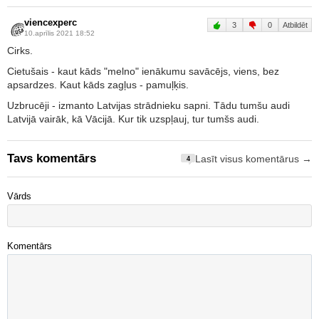
viencexperc
3
0
Atbildēt
10.aprīlis 2021 18:52
Cirks.
Cietušais - kaut kāds "melno" ienākumu savācējs, viens, bez
apsardzes. Kaut kāds zagļus - pamuļķis.
Uzbrucēji - izmanto Latvijas strādnieku sapni. Tādu tumšu audi
Latvijā vairāk, kā Vācijā. Kur tik uzspļauj, tur tumšs audi.
Tavs komentārs
Lasīt visus komentārus →
4
Vārds
Komentārs