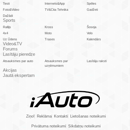
Testi
Internets&App
Spēles
Foto&Video
TV&Cita Tehnika
Gadžeti
Dažādi
Sports
Rallijs
Kross
Šoseja
4x4
Moto
Velo
Uz Ūdens
Trases
Kalendārs
Video&TV
Forums
Lasītāju pieredze
Atsauksmes par auto
Atsauksmes par
Lasītāju raksti
uzņēmumiem
Akcijas
Jautā ekspertam
Ziņo!
Reklāma
Kontakti
Lietošanas noteikumi
Privātuma noteikumi
Sīkdatņu noteikumi