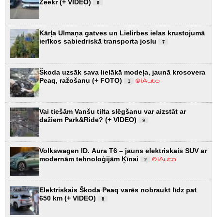
Zeekr (+ VIDEO)
6
Kārļa Ulmaņa gatves un Lielirbes ielas krustojumā
ierīkos sabiedriskā transporta joslu
7
Škoda uzsāk sava lielākā modeļa, jaunā krosovera
Peaq, ražošanu (+ FOTO)
1
Vai tiešām Vanšu tilta slēgšanu var aizstāt ar
dažiem Park&Ride? (+ VIDEO)
9
Volkswagen ID. Aura T6 – jauns elektriskais SUV ar
modernām tehnoloģijām Ķīnai
2
Elektriskais Škoda Peaq varēs nobraukt līdz pat
650 km (+ VIDEO)
8