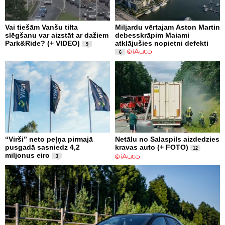
Vai tiešām Vanšu tilta
Miljardu vērtajam Aston Martin
slēgšanu var aizstāt ar dažiem
debesskrāpim Maiami
Park&Ride? (+ VIDEO)
atklājušies nopietni defekti
9
6
“Virši” neto peļņa pirmajā
Netālu no Salaspils aizdedzies
pusgadā sasniedz 4,2
kravas auto (+ FOTO)
12
miljonus eiro
3