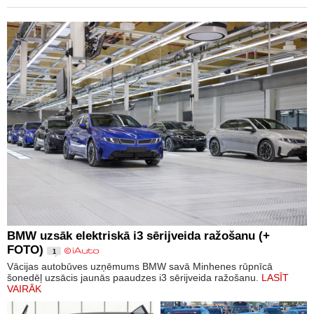
BMW uzsāk elektriskā i3 sērijveida ražošanu (+
FOTO)
1
Vācijas autobūves uzņēmums BMW savā Minhenes rūpnīcā
šonedēļ uzsācis jaunās paaudzes i3 sērijveida ražošanu.
LASĪT
VAIRĀK