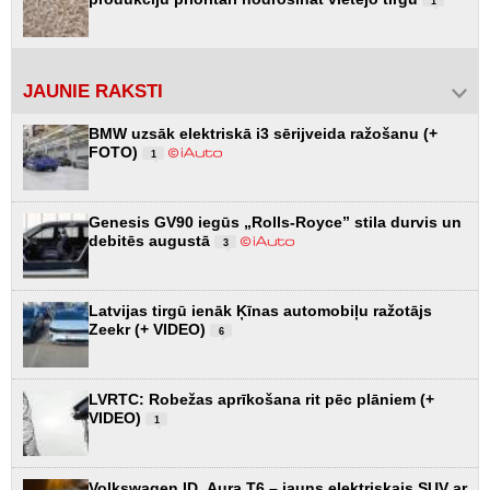
1
JAUNIE RAKSTI
BMW uzsāk elektriskā i3 sērijveida ražošanu (+
FOTO)
1
Genesis GV90 iegūs „Rolls-Royce” stila durvis un
debitēs augustā
3
Latvijas tirgū ienāk Ķīnas automobiļu ražotājs
Zeekr (+ VIDEO)
6
LVRTC: Robežas aprīkošana rit pēc plāniem (+
VIDEO)
1
Volkswagen ID. Aura T6 – jauns elektriskais SUV ar