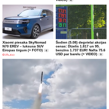
6
Xiaomi piesaka SkyNomad
Šodien (5.08) degvielai akcijas
N70 EREV – luksusa SUV
cenas: Dīzelis 1.817 un 95.
Eiropas tirgum (+ FOTO)
benzīns 1.737 EUR! Nafta 75.6
4
USD par barelu (+ VIDEO)
9