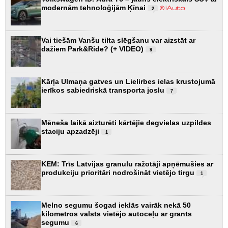
modernām tehnoloģijām Ķīnai
2
Vai tiešām Vanšu tilta slēgšanu var aizstāt ar
dažiem Park&Ride? (+ VIDEO)
9
Kārļa Ulmaņa gatves un Lielirbes ielas krustojumā
ierīkos sabiedriskā transporta joslu
7
Mēneša laikā aizturēti kārtējie degvielas uzpildes
staciju apzadzēji
1
KEM: Trīs Latvijas granulu ražotāji apņēmušies ar
produkciju prioritāri nodrošināt vietējo tirgu
1
Melno segumu šogad ieklās vairāk nekā 50
kilometros valsts vietējo autoceļu ar grants
segumu
6