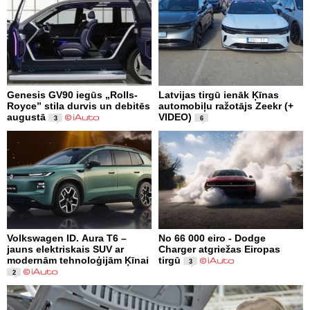
Genesis GV90 iegūs „Rolls-
Latvijas tirgū ienāk Ķīnas
Royce” stila durvis un debitēs
automobiļu ražotājs Zeekr (+
augustā
VIDEO)
3
6
Volkswagen ID. Aura T6 –
No 66 000 eiro - Dodge
jauns elektriskais SUV ar
Charger atgriežas Eiropas
modernām tehnoloģijām Ķīnai
tirgū
3
2