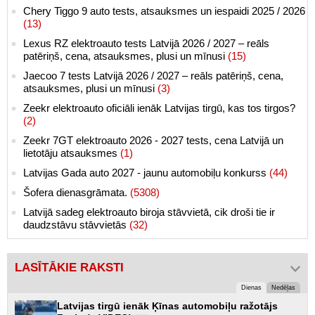
Chery Tiggo 9 auto tests, atsauksmes un iespaidi 2025 / 2026
(13)
Lexus RZ elektroauto tests Latvijā 2026 / 2027 – reāls
patēriņš, cena, atsauksmes, plusi un mīnusi
(15)
Jaecoo 7 tests Latvijā 2026 / 2027 – reāls patēriņš, cena,
atsauksmes, plusi un mīnusi
(3)
Zeekr elektroauto oficiāli ienāk Latvijas tirgū, kas tos tirgos?
(2)
Zeekr 7GT elektroauto 2026 - 2027 tests, cena Latvijā un
lietotāju atsauksmes
(1)
Latvijas Gada auto 2027 - jaunu automobiļu konkurss
(44)
Šofera dienasgrāmata.
(5308)
Latvijā sadeg elektroauto biroja stāvvietā, cik droši tie ir
daudzstāvu stāvvietās
(32)
LASĪTĀKIE RAKSTI
Dienas
Nedēļas
Latvijas tirgū ienāk Ķīnas automobiļu ražotājs