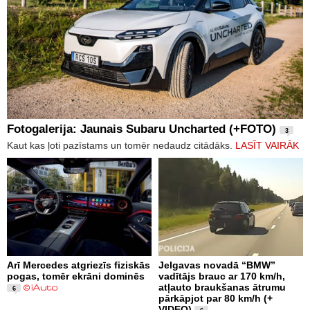
Fotogalerija: Jaunais Subaru Uncharted (+FOTO)
3
Kaut kas ļoti pazīstams un tomēr nedaudz citādāks.
LASĪT VAIRĀK
Arī Mercedes atgriezīs fiziskās
Jelgavas novadā “BMW”
pogas, tomēr ekrāni dominēs
vadītājs brauc ar 170 km/h,
atļauto braukšanas ātrumu
6
pārkāpjot par 80 km/h (+
VIDEO)