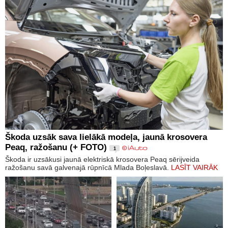
Škoda uzsāk sava lielākā modeļa, jaunā krosovera
Peaq, ražošanu (+ FOTO)
1
Škoda ir uzsākusi jaunā elektriskā krosovera Peaq sērijveida
ražošanu savā galvenajā rūpnīcā Mlada Boļeslavā.
LASĪT VAIRĀK