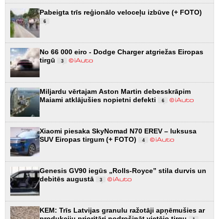
Pabeigta trīs reģionālo veloceļu izbūve (+ FOTO)
6
No 66 000 eiro - Dodge Charger atgriežas Eiropas
tirgū
3
Miljardu vērtajam Aston Martin debesskrāpim
Maiami atklājušies nopietni defekti
6
Xiaomi piesaka SkyNomad N70 EREV – luksusa
SUV Eiropas tirgum (+ FOTO)
4
Genesis GV90 iegūs „Rolls-Royce” stila durvis un
debitēs augustā
3
KEM: Trīs Latvijas granulu ražotāji apņēmušies ar
produkciju prioritāri nodrošināt vietējo tirgu