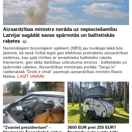
Aizsardzības ministrs norāda uz nepieciešamību
Latvijai sagādāt savas spārnotās un ballistiskās
raķetes
11
Nacionālajiem bruņotajiem spēkiem (NBS) jau tuvākajā laikā būs
jādomā, kā savā rīcībā iegūt gan efektīvas pretraķešu aizsardzības
sistēmas, kas spēj cīnīties ar ienaidnieka ballistisko raķešu
triecieniem, gan tālās darbības uzbrukuma ieročus - ballistiskās un
spārnotās raķetes, Aizsardzības ministrijas portāla "Sargs.lv"
raidierakstā "Droši ir zināt" paziņojis aizsardzības ministrs Raivis
Melnis.
LASĪT VAIRĀK
"Zvaniet prezidentam" -
3600 EUR pret 255 EUR?