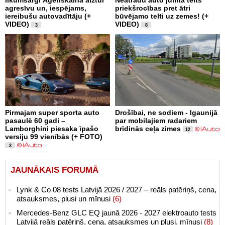
likumsargi Āgenskalnā aiztur
Neatradu auto jumta telts
agresīvu un, iespējams,
priekšrocības pret ātri
iereibušu autovadītāju (+
būvējamo telti uz zemes! (+
VIDEO)
VIDEO)
3
8
Pirmajam super sporta auto
Drošībai, ne sodiem - Igaunijā
pasaulē 60 gadi –
par mobilajiem radariem
Lamborghini piesaka īpašo
brīdinās ceļa zimes
12
versiju 99 vienībās (+ FOTO)
3
JAUNĀKAIS FORUMĀ
Lynk & Co 08 tests Latvijā 2026 / 2027 – reāls patēriņš, cena,
atsauksmes, plusi un mīnusi
(6)
Mercedes-Benz GLC EQ jaunā 2026 - 2027 elektroauto tests
Latvijā reāls patēriņš, cena, atsauksmes un plusi, mīnusi
(8)