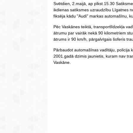
Svētdien, 2.maijā, ap plkst.15.30 Satiksme
ikdienas satiksmes uzraudzību Līgatnes no
fiksēja kādu "Audi" markas automašīnu, kur
Pēc Vaskānes teiktā, transportlīdzekļa va
ātrumu par vairāk nekā 90 kilometriem stun
ātrums ir 90 km/h, pārgalvīgais šoferis tr
Pārbaudot automašīnas vadītāju, policija k
2001.gadā dzimis jaunietis, kuram nav tran
Vaskāne.