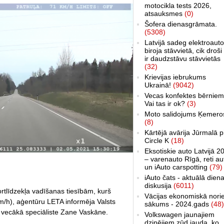
motocikla tests 2026,
atsauksmes
(0)
Šofera dienasgrāmata.
(5308)
Latvijā sadeg elektroauto
biroja stāvvietā, cik droši 
ir daudzstāvu stāvvietās
(32)
Krievijas iebrukums
Ukrainā!
(9042)
Vecas konfektes bērniem
Vai tas ir ok?
(3)
Moto salidojums Ķemero
(8)
Kārtējā avārija Jūrmalā p
Circle K
(18)
Eksotiskie auto Latvijā 2
– varenauto Rīgā, reti au
un iAuto carspotting
(79)
iAuto čats - aktuālā dien
diskusija
(6011)
rtlīdzekļa vadīšanas tiesībām, kurš
Vācijas ekonomiskā nori
km/h), aģentūru LETA informēja Valsts
sākums - 2024.gads
(48)
s vecākā speciāliste Zane Vaskāne.
Volkswagen jaunajiem
dzinējiem zūd jauda, ko