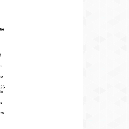
tie
!
s
ie
026
to
as
eta