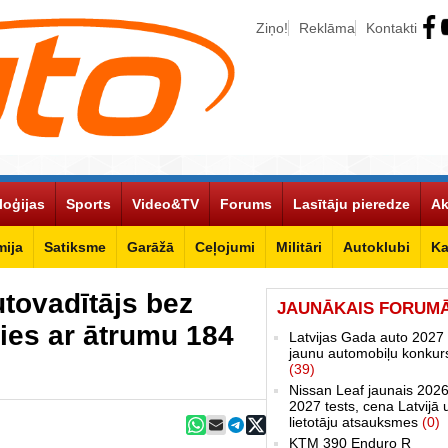
Ziņo!
Reklāma
Kontakti
loģijas
Sports
Video&TV
Forums
Lasītāju pieredze
Ak
ija
Satiksme
Garāžā
Ceļojumi
Militāri
Autoklubi
Ka
tovadītājs bez
JAUNĀKAIS FORUM
cies ar ātrumu 184
Latvijas Gada auto 2027 
jaunu automobiļu konkur
(39)
Nissan Leaf jaunais 2026
2027 tests, cena Latvijā 
lietotāju atsauksmes
(0)
KTM 390 Enduro R