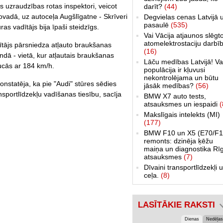
s uzraudzības rotas inspektori, veicot
darīt?
(44)
vadā, uz autoceļa Augšlīgatne - Skrīveri
Degvielas cenas Latvijā 
pasaulē
(535)
as vadītājs bija īpaši steidzīgs.
Vai Vācija atjaunos slēgt
atomelektrostaciju darbī
dītājs pārsniedza atļauto braukšanas
(16)
dā - vietā, kur atļautais braukšanas
Lāču medības Latvijā! Va
aucās ar 184 km/h.
populācija ir kļuvusi
nekontrolējama un būtu
onstatēja, ka pie "Audi" stūres sēdies
jāsāk medības?
(56)
sportlīdzekļu vadīšanas tiesību, sacīja
BMW X7 auto tests,
atsauksmes un iespaidi
(
Makslīgais intelekts (MI)
(177)
BMW F10 un X5 (E70/F1
remonts: dzinēja ķēžu
maiņa un diagnostika Rī
atsauksmes
(7)
Dīvaini transportlīdzekļi 
ceļa.
(8)
LASĪTĀKIE RAKSTI
Dienas
Nedēļas