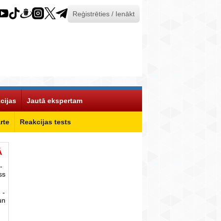
Reģistrēties / Ienākt
cijas
Jautā ekspertam
rte
Reakcijas tests
Ā
-
ss
 -
un