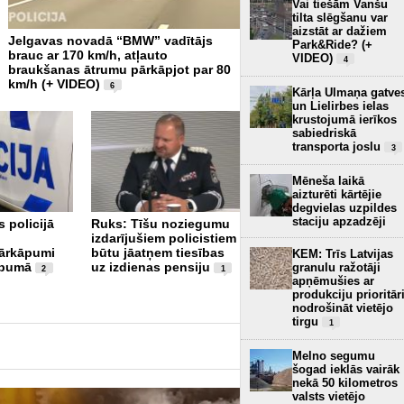
Vai tiešām Vanšu
tilta slēgšanu var
aizstāt ar dažiem
Jelgavas novadā “BMW” vadītājs
Policija aiztur vīrieti saistī
Park&Ride? (+
brauc ar 170 km/h, atļauto
smagu ceļu satiksmes ne
VIDEO)
4
braukšanas ātrumu pārkāpjot par 80
Madonā; tiesa piemēro ap
km/h (+ VIDEO)
6
7
Kārļa Ulmaņa gatve
un Lielirbes ielas
krustojumā ierīkos
sabiedriskā
transporta joslu
3
Mēneša laikā
aizturēti kārtējie
degvielas uzpildes
staciju apzadzēji
 policijā
Ruks: Tīšu noziegumu
Berlīnē policijas
izdarījušiem policistiem
operācijā nošauts
pārkāpumi
būtu jāatņem tiesības
praida laikā cilvēkos
KEM: Trīs Latvijas
ibumā
uz izdienas pensiju
iebraukušais uzbrucējs
granulu ražotāji
2
1
apņēmušies ar
9
produkciju prioritār
nodrošināt vietējo
tirgu
1
Melno segumu
šogad ieklās vairāk
nekā 50 kilometros
valsts vietējo