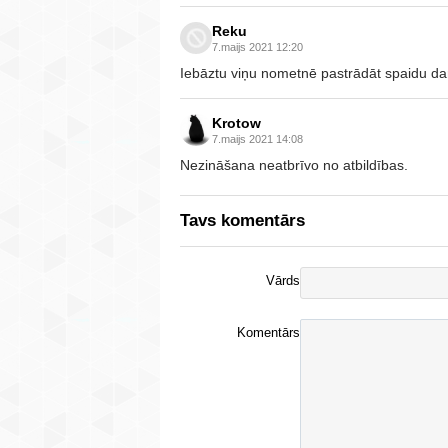
Reku
7.maijs 2021 12:20
Iebāztu viņu nometnē pastrādāt spaidu dar
Krotow
7.maijs 2021 14:08
Nezināšana neatbrīvo no atbildības.
Tavs komentārs
Vārds
Komentārs