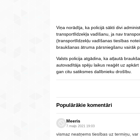
Viņa norādīja, ka policijā sākti divi admin
transportlīdzekļa vadīšanu, ja nav transpo
(transportlīdzekļu vadīšanas tiesības notei
braukšanas ātruma pārsniegšanu vairāk p
Valsts policija atgādina, ka atļautā brau
autovadītāja spēju laikus reaģēt uz apkārt
gan citu satiksmes dalībnieku drošību.
Populārākie komentāri
Meeris
7.maijs 2021 19:03
vismaz neatņems tiesības uz termiņu, var mi