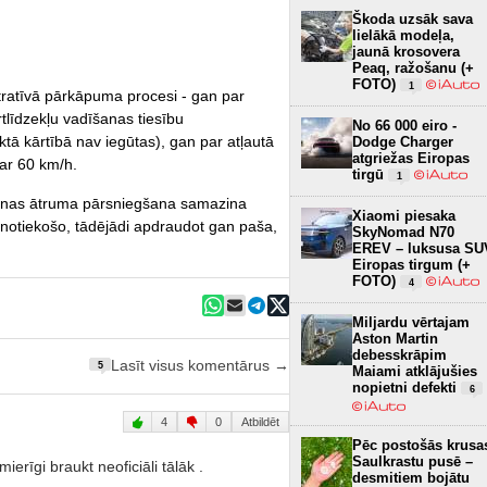
Škoda uzsāk sava
lielākā modeļa,
jaunā krosovera
Peaq, ražošanu (+
FOTO)
1
istratīvā pārkāpuma procesi - gan par
rtlīdzekļu vadīšanas tiesību
No 66 000 eiro -
ktā kārtībā nav iegūtas), gan par atļautā
Dodge Charger
atgriežas Eiropas
ar 60 km/h.
tirgū
1
kšanas ātruma pārsniegšana samazina
Xiaomi piesaka
 notiekošo, tādējādi apdraudot gan paša,
SkyNomad N70
EREV – luksusa SU
Eiropas tirgum (+
FOTO)
4
Miljardu vērtajam
Aston Martin
debesskrāpim
Lasīt visus komentārus →
5
Maiami atklājušies
nopietni defekti
6
4
0
Atbildēt
Pēc postošās krusa
Saulkrastu pusē –
erīgi braukt neoficiāli tālāk .
desmitiem bojātu