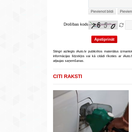
Pievienot bildi
Pievien
Drošības kods
Stingri aizliegts iAuto.lv publicētos materiālus izmant
informācijas līdzekļos vai kā citādi rīkoties ar iAut
atļaujas saņemšanas.
CITI RAKSTI