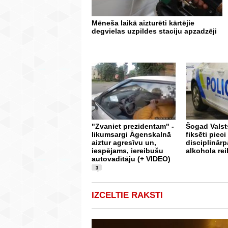
Mēneša laikā aizturēti kārtējie
degvielas uzpildes staciju apzadzēji
"Zvaniet prezidentam" -
Šogad Valsts
likumsargi Āgenskalnā
fiksēti pieci
aiztur agresīvu un,
disciplinār
iespējams, iereibušu
alkohola re
autovadītāju (+ VIDEO)
3
IZCELTIE RAKSTI