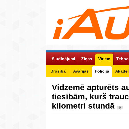
Sludinājumi
Ziņas
Vīriem
Tehno
Drošība
Avārijas
Policija
Akadēm
Vidzemē apturēts au
tiesībām, kurš trau
kilometri stundā
5