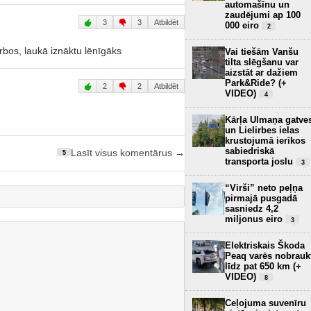
automašīnu un
zaudējumi ap 100
3
3
Atbildēt
000 eiro
2
bos, laukā iznāktu lēnīgāks
Vai tiešām Vanšu
tilta slēgšanu var
aizstāt ar dažiem
Park&Ride? (+
2
2
Atbildēt
VIDEO)
4
Kārļa Ulmaņa gatve
un Lielirbes ielas
krustojumā ierīkos
sabiedriskā
Lasīt visus komentārus →
5
transporta joslu
3
“Virši” neto peļņa
pirmajā pusgadā
sasniedz 4,2
miljonus eiro
3
Elektriskais Škoda
Peaq varēs nobrauk
līdz pat 650 km (+
VIDEO)
8
Ceļojuma suvenīru