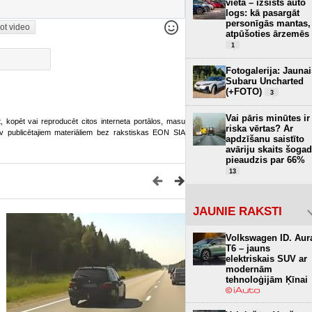
vietā – izsists auto
logs: kā pasargāt
personīgās mantas,
ot video
atpūšoties ārzemēs
1
Fotogalerija: Jaunai
Subaru Uncharted
(+FOTO)
3
Vai pāris minūtes ir
ot, kopēt vai reproducēt citos interneta portālos, masu
riska vērtas? Ar
o.lv publicētajiem materiāliem bez rakstiskas EON SIA
apdzīšanu saistīto
avāriju skaits šogad
pieaudzis par 66%
13
JAUNIE RAKSTI
Volkswagen ID. Aur
T6 – jauns
elektriskais SUV ar
modernām
tehnoloģijām Ķīnai