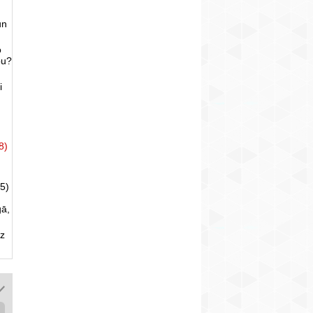
un
o
bu?
i
8)
5)
gā,
uz