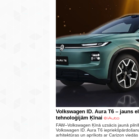
Volkswagen ID. Aura T6 – jauns 
tehnoloģijām Ķīnai
FAW–Volkswagen Ķīnā uzsācis jaunā pilnīb
Volkswagen ID. Aura T6 iepriekšpārdošanu.
arhitektūras un aprīkots ar Carizon viedā