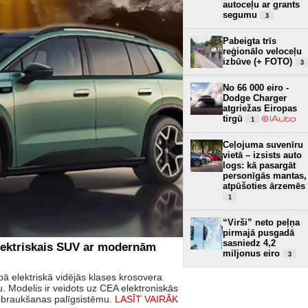
autoceļu ar grants
segumu
3
Pabeigta trīs
reģionālo veloceļu
izbūve (+ FOTO)
3
No 66 000 eiro -
Dodge Charger
atgriežas Eiropas
tirgū
1
Ceļojuma suvenīru
vietā – izsists auto
logs: kā pasargāt
personīgās mantas,
atpūšoties ārzemēs
1
“Virši” neto peļņa
pirmajā pusgadā
sasniedz 4,2
elektriskais SUV ar modernām
miljonus eiro
3
ā elektriskā vidējās klases krosovera
 Modelis ir veidots uz CEA elektroniskās
s braukšanas palīgsistēmu.
LASĪT VAIRĀK