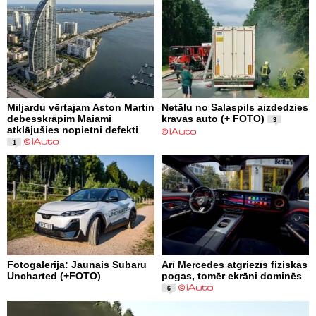
Miljardu vērtajam Aston Martin
Netālu no Salaspils aizdedzies
debesskrāpim Maiami
kravas auto (+ FOTO)
3
atklājušies nopietni defekti
1
Fotogalerija: Jaunais Subaru
Arī Mercedes atgriezīs fiziskās
Uncharted (+FOTO)
pogas, tomēr ekrāni dominēs
6