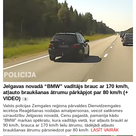
Jelgavas novadā “BMW” vadītājs brauc ar 170 km/h,
atļauto braukšanas ātrumu pārkāpjot par 80 km/h (+
VIDEO)
3
Valsts policijas Zemgales reģiona pārvaldes Dienvidzemgales
iecirkņa Reaģēšanas nodaļas amatpersonas, veicot satiksmes
uzraudzību Jelgavas novadā, Cenu pagastā, pamanīja kādu
“BMW” markas spēkratu, kura vadītājs vietā, kur atļauts braukt ar
90 km/h, brauca ar 170 km/h lielu ātrumu, tādējādi atļauto
braukšanas ātrumu pārsniedzot par 80 km/h.
LASĪT VAIRĀK