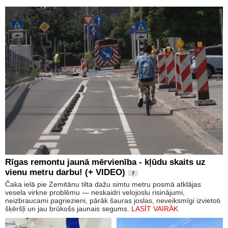
Rīgas remontu jaunā mērvienība - kļūdu skaits uz
vienu metru darbu! (+ VIDEO)
7
Čaka ielā pie Zemitānu tilta dažu simtu metru posmā atklājas
vesela virkne problēmu — neskaidri velojoslu risinājumi,
neizbraucami pagriezieni, pārāk šauras joslas, neveiksmīgi izvietoti
šķēršļi un jau brūkošs jaunais segums.
LASĪT VAIRĀK