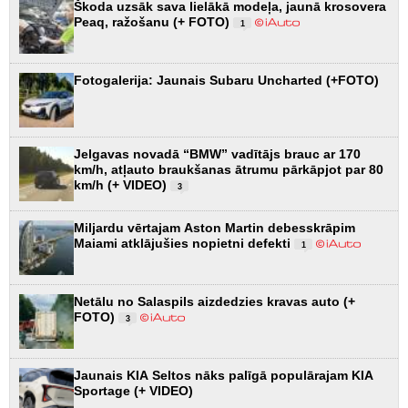
Škoda uzsāk sava lielākā modeļa, jaunā krosovera
Peaq, ražošanu (+ FOTO)
1
Fotogalerija: Jaunais Subaru Uncharted (+FOTO)
Jelgavas novadā “BMW” vadītājs brauc ar 170
km/h, atļauto braukšanas ātrumu pārkāpjot par 80
km/h (+ VIDEO)
3
Miljardu vērtajam Aston Martin debesskrāpim
Maiami atklājušies nopietni defekti
1
Netālu no Salaspils aizdedzies kravas auto (+
FOTO)
3
Jaunais KIA Seltos nāks palīgā populārajam KIA
Sportage (+ VIDEO)