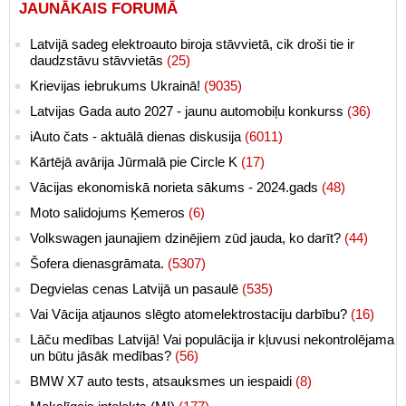
JAUNĀKAIS FORUMĀ
Latvijā sadeg elektroauto biroja stāvvietā, cik droši tie ir
daudzstāvu stāvvietās
(25)
Krievijas iebrukums Ukrainā!
(9035)
Latvijas Gada auto 2027 - jaunu automobiļu konkurss
(36)
iAuto čats - aktuālā dienas diskusija
(6011)
Kārtējā avārija Jūrmalā pie Circle K
(17)
Vācijas ekonomiskā norieta sākums - 2024.gads
(48)
Moto salidojums Ķemeros
(6)
Volkswagen jaunajiem dzinējiem zūd jauda, ko darīt?
(44)
Šofera dienasgrāmata.
(5307)
Degvielas cenas Latvijā un pasaulē
(535)
Vai Vācija atjaunos slēgto atomelektrostaciju darbību?
(16)
Lāču medības Latvijā! Vai populācija ir kļuvusi nekontrolējama
un būtu jāsāk medības?
(56)
BMW X7 auto tests, atsauksmes un iespaidi
(8)