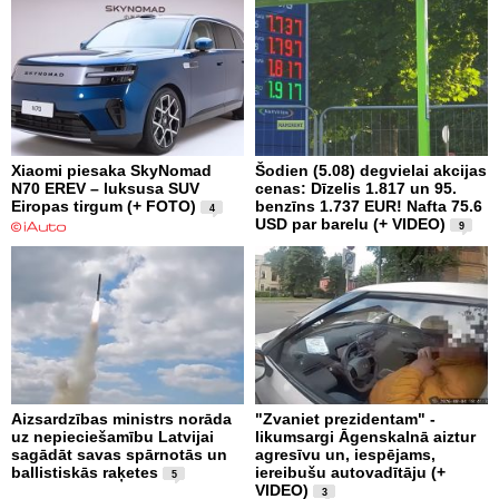
Xiaomi piesaka SkyNomad
Šodien (5.08) degvielai akcijas
N70 EREV – luksusa SUV
cenas: Dīzelis 1.817 un 95.
Eiropas tirgum (+ FOTO)
benzīns 1.737 EUR! Nafta 75.6
4
USD par barelu (+ VIDEO)
9
Aizsardzības ministrs norāda
"Zvaniet prezidentam" -
uz nepieciešamību Latvijai
likumsargi Āgenskalnā aiztur
sagādāt savas spārnotās un
agresīvu un, iespējams,
ballistiskās raķetes
iereibušu autovadītāju (+
5
VIDEO)
3