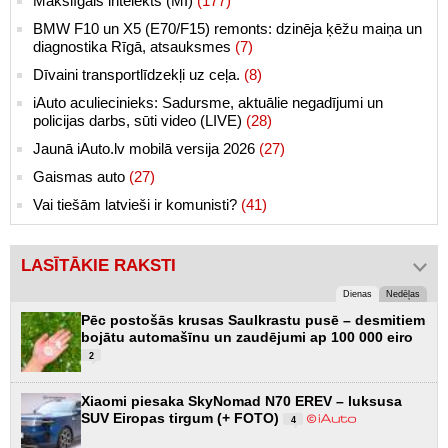
Makslīgais intelekts (MI)
(177)
BMW F10 un X5 (E70/F15) remonts: dzinēja ķēžu maiņa un
diagnostika Rīgā, atsauksmes
(7)
Dīvaini transportlīdzekļi uz ceļa.
(8)
iAuto aculiecinieks: Sadursme, aktuālie negadījumi un
policijas darbs, sūti video (LIVE)
(28)
Jaunā iAuto.lv mobilā versija 2026
(27)
Gaismas auto
(27)
Vai tiešām latvieši ir komunisti?
(41)
LASĪTĀKIE RAKSTI
Dienas
Nedēļas
Pēc postošās krusas Saulkrastu pusē – desmitiem
bojātu automašīnu un zaudējumi ap 100 000 eiro
2
Xiaomi piesaka SkyNomad N70 EREV – luksusa
SUV Eiropas tirgum (+ FOTO)
4