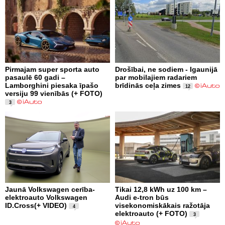
Pirmajam super sporta auto
Drošībai, ne sodiem - Igaunijā
pasaulē 60 gadi –
par mobilajiem radariem
Lamborghini piesaka īpašo
brīdinās ceļa zimes
12
versiju 99 vienībās (+ FOTO)
3
Jaunā Volkswagen cerība-
Tikai 12,8 kWh uz 100 km –
elektroauto Volkswagen
Audi e-tron būs
ID.Cross(+ VIDEO)
visekonomiskākais ražotāja
4
elektroauto (+ FOTO)
3