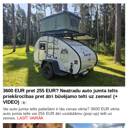
3600 EUR pret 255 EUR? Neatradu auto jumta telts
priekšrocības pret ātri būvējamo telti uz zemes! (+
VIDEO)
6
Vai auto jumta telts patiešām ir tās cenas vērta? 3600 EUR vērta
auto jumta telts vai 255 EUR ātri uzstādāmu (pop-up) telti uz
zemes.
LASĪT VAIRĀK