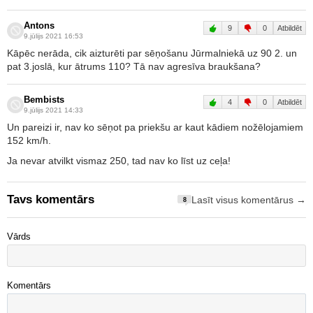
Antons
9
0
Atbildēt
9.jūlijs 2021 16:53
Kāpēc nerāda, cik aizturēti par sēņošanu Jūrmalniekā uz 90 2. un
pat 3.joslā, kur ātrums 110? Tā nav agresīva braukšana?
Bembists
4
0
Atbildēt
9.jūlijs 2021 14:33
Un pareizi ir, nav ko sēņot pa priekšu ar kaut kādiem nožēlojamiem
152 km/h.
Ja nevar atvilkt vismaz 250, tad nav ko līst uz ceļa!
Tavs komentārs
Lasīt visus komentārus →
8
Vārds
Komentārs