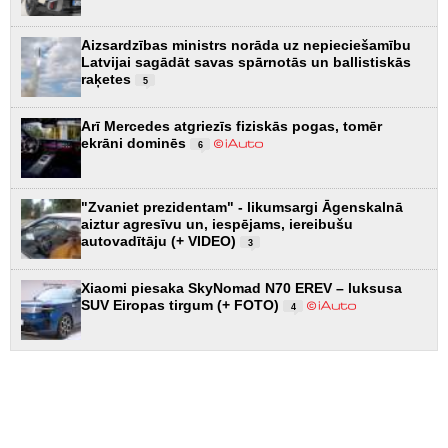
Aizsardzības ministrs norāda uz nepieciešamību
Latvijai sagādāt savas spārnotās un ballistiskās
raķetes
5
Arī Mercedes atgriezīs fiziskās pogas, tomēr
ekrāni dominēs
6
"Zvaniet prezidentam" - likumsargi Āgenskalnā
aiztur agresīvu un, iespējams, iereibušu
autovadītāju (+ VIDEO)
3
Xiaomi piesaka SkyNomad N70 EREV – luksusa
SUV Eiropas tirgum (+ FOTO)
4