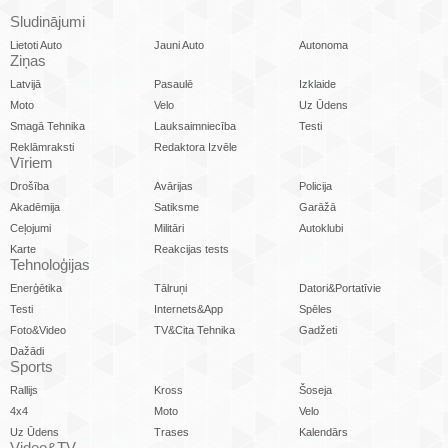
Sludinājumi
Lietoti Auto
Jauni Auto
Autonoma
Ziņas
Latvijā
Pasaulē
Izklaide
Moto
Velo
Uz Ūdens
Smagā Tehnika
Lauksaimniecība
Testi
Reklāmraksti
Redaktora Izvēle
Vīriem
Drošība
Avārijas
Policija
Akadēmija
Satiksme
Garāžā
Ceļojumi
Militāri
Autoklubi
Karte
Reakcijas tests
Tehnoloģijas
Enerģētika
Tālruņi
Datori&Portatīvie
Testi
Internets&App
Spēles
Foto&Video
TV&Cita Tehnika
Gadžeti
Dažādi
Sports
Rallijs
Kross
Šoseja
4x4
Moto
Velo
Uz Ūdens
Trases
Kalendārs
Video&TV