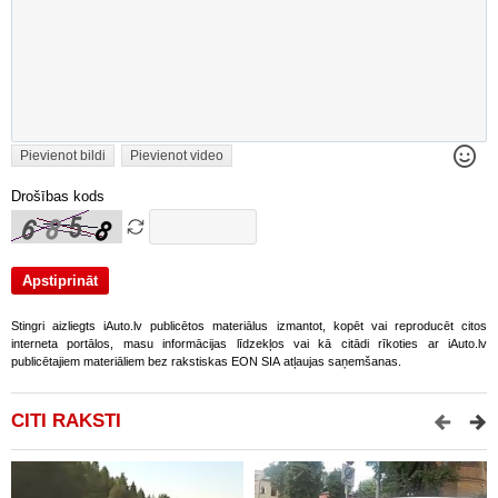
Pievienot bildi
Pievienot video
Drošības kods
Stingri aizliegts iAuto.lv publicētos materiālus izmantot, kopēt vai reproducēt citos
interneta portālos, masu informācijas līdzekļos vai kā citādi rīkoties ar iAuto.lv
publicētajiem materiāliem bez rakstiskas EON SIA atļaujas saņemšanas.
CITI RAKSTI