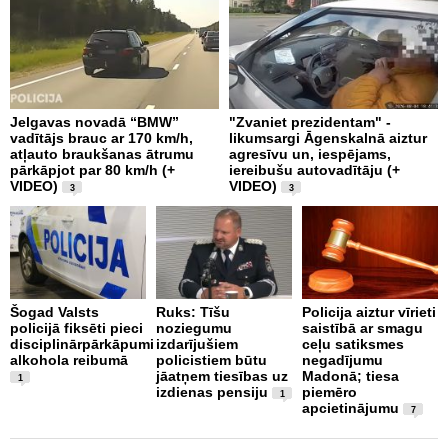
Jelgavas novadā “BMW”
"Zvaniet prezidentam" -
P
vadītājs brauc ar 170 km/h,
likumsargi Āgenskalnā aiztur
p
atļauto braukšanas ātrumu
agresīvu un, iespējams,
a
pārkāpjot par 80 km/h (+
iereibušu autovadītāju (+
VIDEO)
VIDEO)
3
3
O
4
Šogad Valsts
Ruks: Tīšu
Policija aiztur vīrieti
i
policijā fiksēti pieci
noziegumu
saistībā ar smagu
disciplinārpārkāpumi
izdarījušiem
ceļu satiksmes
alkohola reibumā
policistiem būtu
negadījumu
jāatņem tiesības uz
Madonā; tiesa
1
izdienas pensiju
piemēro
1
apcietinājumu
7