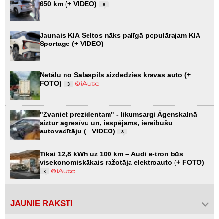
650 km (+ VIDEO)
8
Jaunais KIA Seltos nāks palīgā populārajam KIA
Sportage (+ VIDEO)
Netālu no Salaspils aizdedzies kravas auto (+
FOTO)
3
"Zvaniet prezidentam" - likumsargi Āgenskalnā
aiztur agresīvu un, iespējams, iereibušu
autovadītāju (+ VIDEO)
3
Tikai 12,8 kWh uz 100 km – Audi e-tron būs
visekonomiskākais ražotāja elektroauto (+ FOTO)
3
JAUNIE RAKSTI