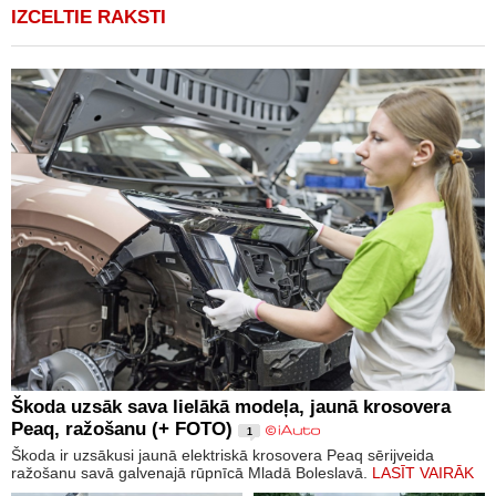
IZCELTIE RAKSTI
Škoda uzsāk sava lielākā modeļa, jaunā krosovera
Peaq, ražošanu (+ FOTO)
1
Škoda ir uzsākusi jaunā elektriskā krosovera Peaq sērijveida
ražošanu savā galvenajā rūpnīcā Mladā Boleslavā.
LASĪT VAIRĀK