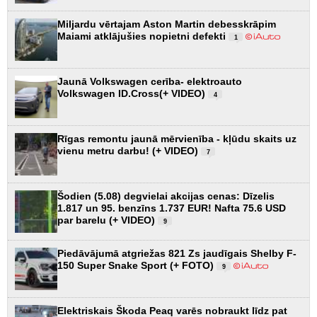
Miljardu vērtajam Aston Martin debesskrāpim
Maiami atklājušies nopietni defekti
1
Jaunā Volkswagen cerība- elektroauto
Volkswagen ID.Cross(+ VIDEO)
4
Rīgas remontu jaunā mērvienība - kļūdu skaits uz
vienu metru darbu! (+ VIDEO)
7
Šodien (5.08) degvielai akcijas cenas: Dīzelis
1.817 un 95. benzīns 1.737 EUR! Nafta 75.6 USD
par barelu (+ VIDEO)
9
Piedāvājumā atgriežas 821 Zs jaudīgais Shelby F-
150 Super Snake Sport (+ FOTO)
9
Elektriskais Škoda Peaq varēs nobraukt līdz pat