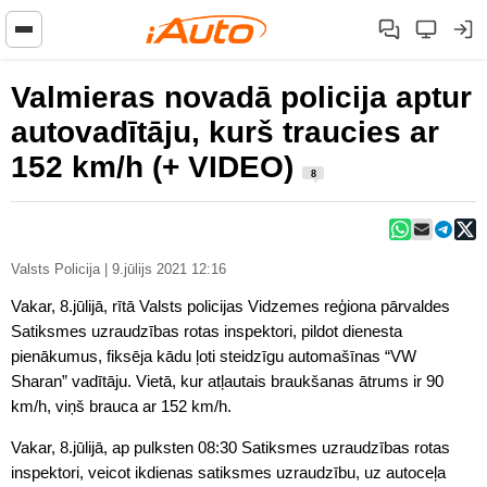
Valmieras novadā policija aptur
autovadītāju, kurš traucies ar
152 km/h (+ VIDEO)
8
Valsts Policija | 9.jūlijs 2021 12:16
Vakar, 8.jūlijā, rītā Valsts policijas Vidzemes reģiona pārvaldes
Satiksmes uzraudzības rotas inspektori, pildot dienesta
pienākumus, fiksēja kādu ļoti steidzīgu automašīnas “VW
Sharan” vadītāju. Vietā, kur atļautais braukšanas ātrums ir 90
km/h, viņš brauca ar 152 km/h.
Vakar, 8.jūlijā, ap pulksten 08:30 Satiksmes uzraudzības rotas
inspektori, veicot ikdienas satiksmes uzraudzību, uz autoceļa