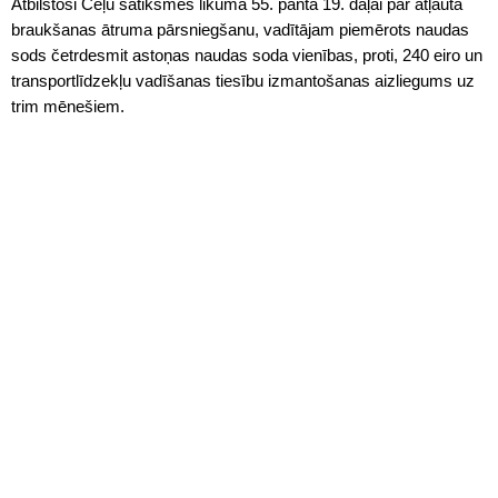
Atbilstoši Ceļu satiksmes likuma 55. panta 19. daļai par atļautā
braukšanas ātruma pārsniegšanu, vadītājam piemērots naudas
sods četrdesmit astoņas naudas soda vienības, proti, 240 eiro un
transportlīdzekļu vadīšanas tiesību izmantošanas aizliegums uz
trim mēnešiem.