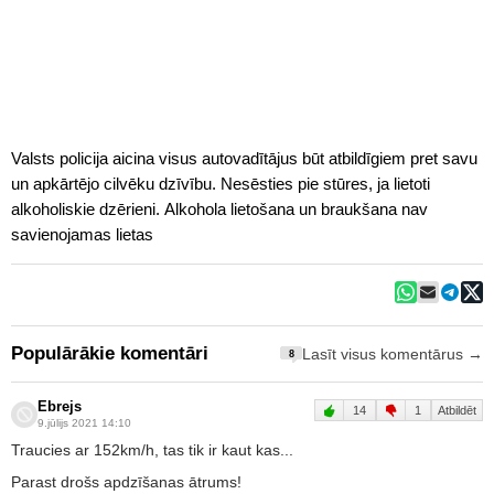
Valsts policija aicina visus autovadītājus būt atbildīgiem pret savu
un apkārtējo cilvēku dzīvību. Nesēsties pie stūres, ja lietoti
alkoholiskie dzērieni. Alkohola lietošana un braukšana nav
savienojamas lietas
Populārākie komentāri
Lasīt visus komentārus →
8
Ebrejs
14
1
Atbildēt
9.jūlijs 2021 14:10
Traucies ar 152km/h, tas tik ir kaut kas...
Parast drošs apdzīšanas ātrums!