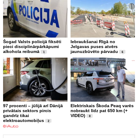
Šogad Valsts policijā fiksēti
Iebraukšanai Rīgā no
pieci disciplinārpārkāpumi
Jelgavas puses atvērs
alkohola reibumā
jaunuzbūvēto pārvadu
1
6
97 procenti – jūlijā arī Dānijā
Elektriskais Škoda Peaq varēs
privātais sektors pircis
nobraukt līdz pat 650 km (+
gandrīz tikai
VIDEO)
8
elektroautomobiļus
2