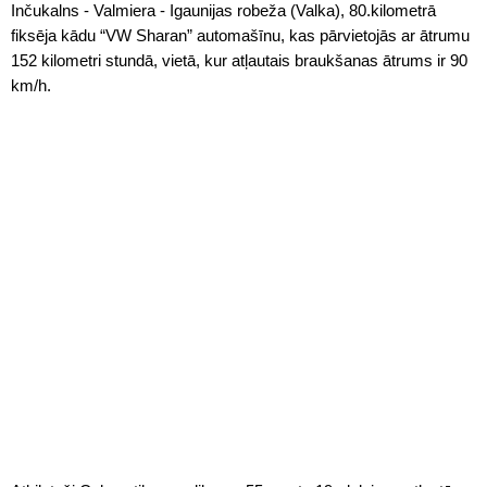
Inčukalns - Valmiera - Igaunijas robeža (Valka), 80.kilometrā
fiksēja kādu “VW Sharan” automašīnu, kas pārvietojās ar ātrumu
152 kilometri stundā, vietā, kur atļautais braukšanas ātrums ir 90
km/h.