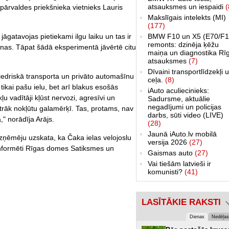
atsauksmes un iespaidi
(
s pārvaldes priekšnieka vietnieks Lauris
Makslīgais intelekts (MI)
(177)
āgatavojas pietiekami ilgu laiku un tas ir
BMW F10 un X5 (E70/F1
remonts: dzinēja ķēžu
anas. Tāpat šādā eksperimentā jāvērtē citu
maiņa un diagnostika Rī
atsauksmes
(7)
Dīvaini transportlīdzekļi 
biedriskā transporta un privāto automašīnu
ceļa.
(8)
tikai pašu ielu, bet arī blakus esošās
iAuto aculiecinieks:
u vadītāji kļūst nervozi, agresīvi un
Sadursme, aktuālie
negadījumi un policijas
trāk nokļūtu galamērķī. Tas, protams, nav
darbs, sūti video (LIVE)
," norādīja Arājs.
(28)
Jaunā iAuto.lv mobilā
 uzņēmēju uzskata, ka Čaka ielas velojoslu
versija 2026
(27)
 informēti Rīgas domes Satiksmes un
Gaismas auto
(27)
Vai tiešām latvieši ir
komunisti?
(41)
LASĪTĀKIE RAKSTI
Dienas
Nedēļas