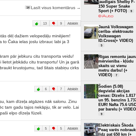
jaudīgais Shelby F-
150 Super Snake
Lasīt visus komentārus →
14
Sport (+ FOTO)
9
13
9
Atbildēt
Jaunā Volkswagen
cerība- elektroauto
tās dēļ dažiem velopedāļu minējiem!
Volkswagen
ID.Cross(+ VIDEO)
to Čaka ielas joslu izbrauc labi ja 3
5
āram pār jebkuru citu transporta veidu!
Rīgas remontu jaun
mērvienība - kļūdu
lietot jebkādu citu transportu! Un ja garā
skaits uz vienu
braukt krustojumu, tad šitais stabiņu cirks
metru darbu! (+
VIDEO)
7
Šodien (5.08)
6
7
Atbildēt
degvielai akcijas
cenas: Dīzelis 1.817
un 95. benzīns 1.73
su, kam dīzeļa atgāzes nāk salonu. Zinu
EUR! Nafta 75.6 US
ēc tam gadu tajos nekāpju, tik ar velo. Lai
par barelu (+ VIDEO
ši elpo dīzeļa fūzeli.
9
Elektriskais Škoda
5
5
Atbildēt
Peaq varēs nobrauk
līdz pat 650 km (+