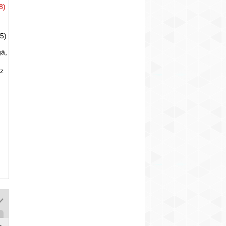
8)
5)
gā,
uz