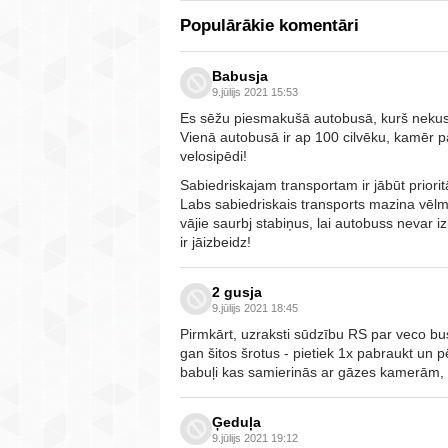
Populārākie komentāri
Babusja
9.jūlijs 2021 15:53
Es sēžu piesmakušā autobusā, kurš nekus
Vienā autobusā ir ap 100 cilvēku, kamēr pa 
velosipēdi!
Sabiedriskajam transportam ir jābūt priorit
Labs sabiedriskais transports mazina vēlmi 
vājie saurbj stabiņus, lai autobuss nevar iz
ir jāizbeidz!
2 gusja
9.jūlijs 2021 18:45
Pirmkārt, uzraksti sūdzību RS par veco bu
gan šitos šrotus - pietiek 1x pabraukt un p
babuļi kas samierinās ar gāzes kamerām, pa
Ģeduļa
9.jūlijs 2021 19:12