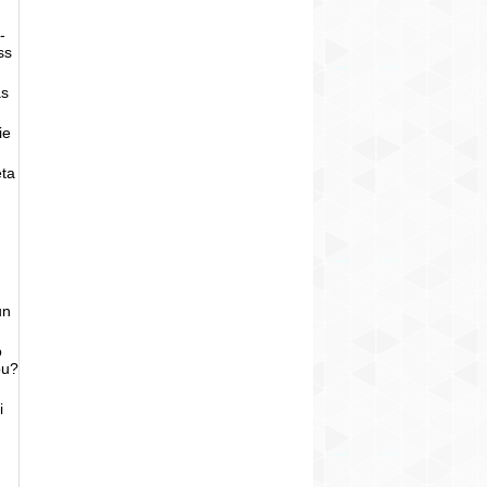
-
ss
as
ie
eta
un
o
bu?
i