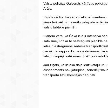
Valsts policijas Galvenās kārtības policija
Arājs.
Viņš norādīja, ka šādam eksperimentam ir j
jāmodelē vēl pirms reālu velojoslu ierīkoš
valstu labākie piemēri.
"Jāņem vērā, ka Čaka ielā ir intensīva sa
satiksme, līdz ar to sastrēgumi piepilda ne 
ielas. Sastrēgumos sēdošie transportlīdzekļ
pēcāk pārkāpj satiksmes noteikumus, lai ā
labi no kopējā satiksmes drošības viedokļa
Jau ziņots, ka lielākā daļa iedzīvotāju un
eksperiments nav jāturpina, šonedēļ tika
transporta lietu komitejas deputāti.