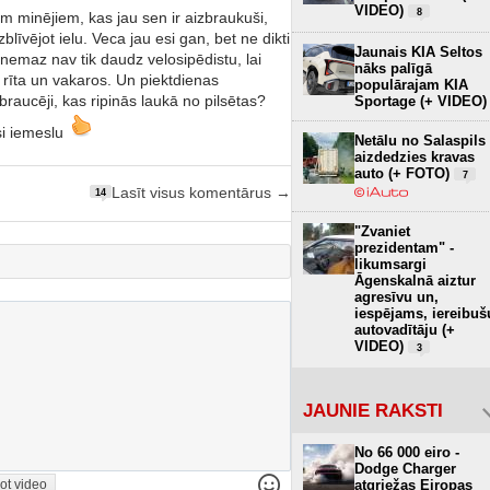
VIDEO)
8
rm minējiem, kas jau sen ir aizbraukuši,
blīvējot ielu. Veca jau esi gan, bet ne dikti
Jaunais KIA Seltos
s nemaz nav tik daudz velosipēdistu, lai
nāks palīgā
o rīta un vakaros. Un piektdienas
populārajam KIA
braucēji, kas ripinās laukā no pilsētas?
Sportage (+ VIDEO)
īsi iemeslu
Netālu no Salaspils
aizdedzies kravas
auto (+ FOTO)
7
Lasīt visus komentārus →
14
"Zvaniet
prezidentam" -
likumsargi
Āgenskalnā aiztur
agresīvu un,
iespējams, iereibuš
autovadītāju (+
VIDEO)
3
JAUNIE RAKSTI
No 66 000 eiro -
Dodge Charger
ot video
atgriežas Eiropas