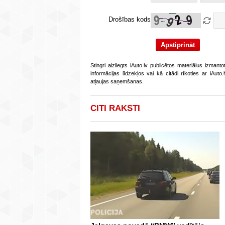
Drošības kods
Stingri aizliegts iAuto.lv publicētos materiālus izmant
informācijas līdzekļos vai kā citādi rīkoties ar iAut
atļaujas saņemšanas.
CITI RAKSTI