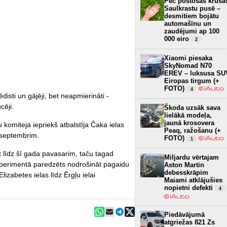
Pēc postošās krusa
Saulkrastu pusē –
desmitiem bojātu
automašīnu un
zaudējumi ap 100
000 eiro
2
Xiaomi piesaka
SkyNomad N70
EREV – luksusa SU
Eiropas tirgum (+
FOTO)
4
disti un gājēji, bet neapmierināti -
cēji.
Škoda uzsāk sava
lielākā modeļa,
jaunā krosovera
komiteja iepriekš atbalstīja Čaka ielas
Peaq, ražošanu (+
.septembrim.
FOTO)
1
t līdz šī gada pavasarim, taču tagad
Miljardu vērtajam
ksperimentā paredzēts nodrošināt pagaidu
Aston Martin
debesskrāpim
izabetes ielas līdz Ērgļu ielai
Maiami atklājušies
nopietni defekti
4
Piedāvājumā
atgriežas 821 Zs