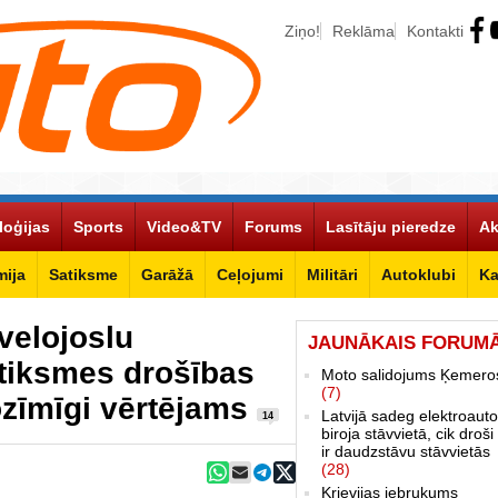
Ziņo!
Reklāma
Kontakti
loģijas
Sports
Video&TV
Forums
Lasītāju pieredze
Ak
ija
Satiksme
Garāžā
Ceļojumi
Militāri
Autoklubi
Ka
 velojoslu
JAUNĀKAIS FORUM
tiksmes drošības
Moto salidojums Ķemero
(7)
ozīmīgi vērtējams
Latvijā sadeg elektroauto
14
biroja stāvvietā, cik droši 
ir daudzstāvu stāvvietās
(28)
Krievijas iebrukums