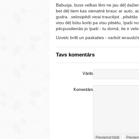
Babusja, buss velkas lēni ne jau dēļ dažie
bet dēļ tiem kas vienatnē brauc ar auto, aiz
gudra...velosipēdi viņai traucējot...pilsētā
viņu dēļ būtu korķi pa visu pilsētu, īpaši n
pēcpusdienās jo īpaši - tu domā, tie ir velo
Uzvelc brilli un paskaties - varbūt ieraudz
Tavs komentārs
Vārds
Komentārs
Pievienot bildi
Pievien