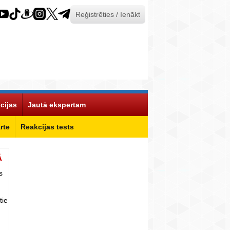
Reģistrēties / Ienākt
cijas
Jautā ekspertam
rte
Reakcijas tests
Ā
s
tie