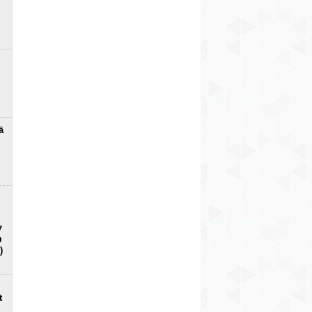
ā
7
D
)
t