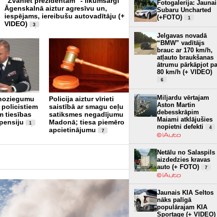
"Zvaniet prezidentam" - likumsargi
Pēc traģēdijas Priekulē pol
Fotogalerija: Jaunai
Āgenskalnā aiztur agresīvu un,
varētu ieviest ikrīta alkoho
Subaru Uncharted
iespējams, iereibušu autovadītāju (+
VIDEO)
(+FOTO)
8
1
VIDEO)
3
Jelgavas novadā
“BMW” vadītājs
brauc ar 170 km/h,
atļauto braukšanas
ātrumu pārkāpjot pa
80 km/h (+ VIDEO)
6
Ogrē autovadītājs 4,2
Miljardu vērtajam
 noziegumu
Policija aiztur vīrieti
promiļu reibumā
Aston Martin
 policistiem
saistībā ar smagu ceļu
iebraucis stabā
4
debesskrāpim
m tiesības
satiksmes negadījumu
Maiami atklājušies
 pensiju
Madonā; tiesa piemēro
1
nopietni defekti
4
apcietinājumu
7
Netālu no Salaspils
aizdedzies kravas
auto (+ FOTO)
7
Jaunais KIA Seltos
nāks palīgā
populārajam KIA
Sportage (+ VIDEO)