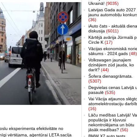
Ukrainā!
(9035)
Latvijas Gada auto 2027 
jaunu automobiļu konkur
(36)
iAuto čats - aktuālā dien
diskusija
(6011)
Kārtējā avārija Jūrmalā p
Circle K
(17)
Vācijas ekonomiskā nori
sākums - 2024.gads
(48)
Volkswagen jaunajiem
dzinējiem zūd jauda, ko
darīt?
(44)
Šofera dienasgrāmata.
(5307)
Degvielas cenas Latvijā 
pasaulē
(535)
Vai Vācija atjaunos slēgt
atomelektrostaciju darbī
(16)
Lāču medības Latvijā! Va
populācija ir kļuvusi
nekontrolējama un būtu
oslu eksperimenta efektivitāte no
jāsāk medības?
(56)
īgi vērtējama, aģentūrai LETA sacīja
BMW X7 auto tests,