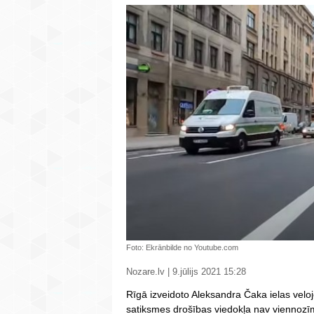
Foto: Ekrānbilde no Youtube.com
Nozare.lv | 9.jūlijs 2021 15:28
Rīgā izveidoto Aleksandra Čaka ielas veloj
satiksmes drošības viedokļa nav viennozīm