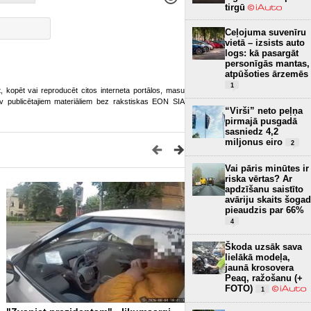
tirgū
Ceļojuma suvenīru
vietā – izsists auto
logs: kā pasargāt
personīgās mantas,
atpūšoties ārzemēs
1
ot, kopēt vai reproducēt citos interneta portālos, masu
o.lv publicētajiem materiāliem bez rakstiskas EON SIA
“Virši” neto peļņa
pirmajā pusgadā
sasniedz 4,2
miljonus eiro
2
Vai pāris minūtes ir
riska vērtas? Ar
apdzīšanu saistīto
avāriju skaits šogad
pieaudzis par 66%
4
Škoda uzsāk sava
lielākā modeļa,
jaunā krosovera
Peaq, ražošanu (+
FOTO)
1