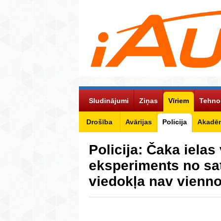
Sludinājumi
Ziņas
Vīriem
Tehno
Drošība
Avārijas
Policija
Akadēm
Policija: Čaka ielas
eksperiments no sa
viedokļa nav vienn