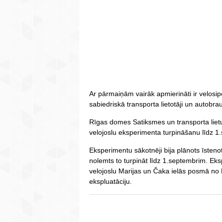
Ar pārmaiņām vairāk apmierināti ir velosipē
sabiedriskā transporta lietotāji un autobrau
Rīgas domes Satiksmes un transporta lietu 
velojoslu eksperimenta turpināšanu līdz 1
Eksperimentu sākotnēji bija plānots īsteno
nolemts to turpināt līdz 1.septembrim. E
velojoslu Marijas un Čaka ielās posmā no El
ekspluatāciju.