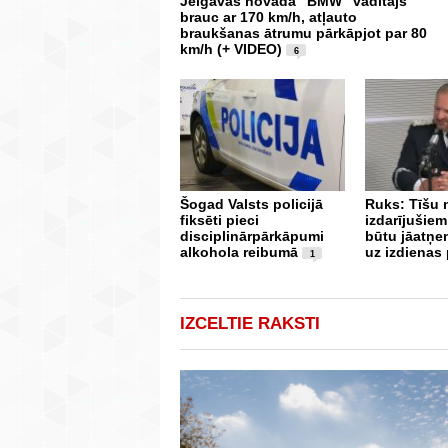
Jelgavas novadā “BMW” vadītājs
brauc ar 170 km/h, atļauto
braukšanas ātrumu pārkāpjot par 80
km/h (+ VIDEO)
6
Šogad Valsts policijā
Ruks: Tīšu
fiksēti pieci
izdarījušiem
disciplinārpārkāpumi
būtu jāatņe
alkohola reibumā
uz izdienas
1
IZCELTIE RAKSTI