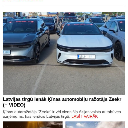
Latvijas tirgū ienāk Ķīnas automobiļu ražotājs Zeekr
(+ VIDEO)
Ķīnas autoražotājs "Zeekr" ir vēl viens šīs Āzijas valsts autobūves
uzņēmums, kas ienācis Latvijas tirgū.
LASĪT VAIRĀK