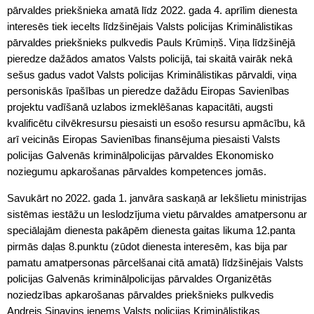
pārvaldes priekšnieka amatā līdz 2022. gada 4. aprīlim dienesta
interesēs tiek iecelts līdzšinējais Valsts policijas Kriminālistikas
pārvaldes priekšnieks pulkvedis Pauls Krūmiņš. Viņa līdzšinējā
pieredze dažādos amatos Valsts policijā, tai skaitā vairāk nekā
sešus gadus vadot Valsts policijas Kriminālistikas pārvaldi, viņa
personiskās īpašības un pieredze dažādu Eiropas Savienības
projektu vadīšanā uzlabos izmeklēšanas kapacitāti, augsti
kvalificētu cilvēkresursu piesaisti un esošo resursu apmācību, kā
arī veicinās Eiropas Savienības finansējuma piesaisti Valsts
policijas Galvenās kriminālpolicijas pārvaldes Ekonomisko
noziegumu apkarošanas pārvaldes kompetences jomās.
Savukārt no 2022. gada 1. janvāra saskaņā ar Iekšlietu ministrijas
sistēmas iestāžu un Ieslodzījuma vietu pārvaldes amatpersonu ar
speciālajām dienesta pakāpēm dienesta gaitas likuma 12.panta
pirmās daļas 8.punktu (zūdot dienesta interesēm, kas bija par
pamatu amatpersonas pārcelšanai citā amatā) līdzšinējais Valsts
policijas Galvenās kriminālpolicijas pārvaldes Organizētās
noziedzības apkarošanas pārvaldes priekšnieks pulkvedis
Andrejs Siņavins ieņems Valsts policijas Kriminālistikas