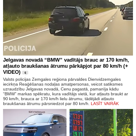
Jelgavas novadā “BMW” vadītājs brauc ar 170 km/h,
atļauto braukšanas ātrumu pārkāpjot par 80 km/h (+
VIDEO)
6
Valsts policijas Zemgales reģiona pārvaldes Dienvidzemgales
iecirkņa Reaģēšanas nodaļas amatpersonas, veicot satiksmes
uzraudzību Jelgavas novadā, Cenu pagastā, pamanīja kādu
“BMW” markas spēkratu, kura vadītājs vietā, kur atļauts braukt ar
90 km/h, brauca ar 170 km/h lielu ātrumu, tādējādi atļauto
braukšanas ātrumu pārsniedzot par 80 km/h.
LASĪT VAIRĀK