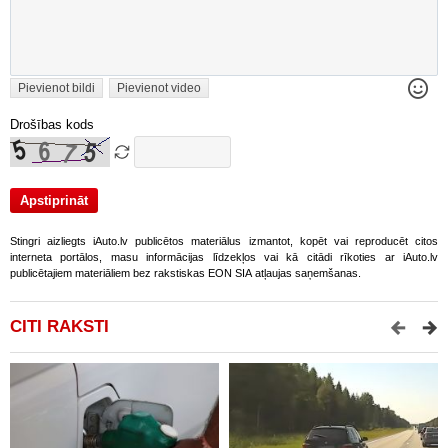
Pievienot bildi
Pievienot video
Drošības kods
Stingri aizliegts iAuto.lv publicētos materiālus izmantot, kopēt vai reproducēt citos
interneta portālos, masu informācijas līdzekļos vai kā citādi rīkoties ar iAuto.lv
publicētajiem materiāliem bez rakstiskas EON SIA atļaujas saņemšanas.
CITI RAKSTI