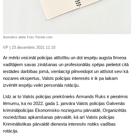
Ilustratīvs attēls Foto: Pexels.com
VP | 23.decembris 2021 11:10
Ar mērķi veicināt policijas attīstību un dot iespēju augsta līmeņa
vadītājiem savas zināšanas un profesionālās spējas pielietot citā
iestādes darbības jomā, vienlaicīgi pilnveidojot un attīstot sevi kā
nozares ekspertus, Valsts policijas interesēs ir ik pa laikam
izvērtēt iespēju veikt personāla rotāciju.
Līdz ar to Valsts policijas priekšnieks Armands Ruks ir pieņēmis
lēmumu, ka no 2022. gada 1. janvāra Valsts policijas Galvenās
kriminālpolicijas Ekonomisko noziegumu pārvaldē, Organizētās
noziedzības apkarošanas pārvaldē, kā arī Valsts policijas
Kriminālistikas pārvaldē dienesta interesēs notiks vadības
rotācija.