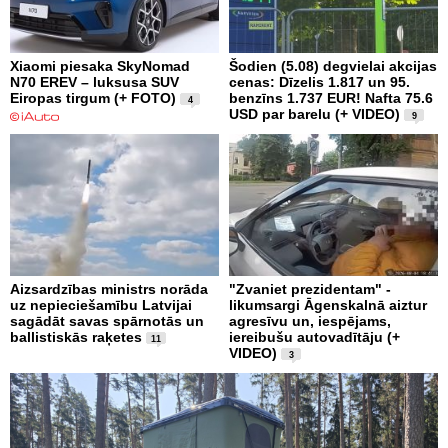
Xiaomi piesaka SkyNomad
Šodien (5.08) degvielai akcijas
N70 EREV – luksusa SUV
cenas: Dīzelis 1.817 un 95.
Eiropas tirgum (+ FOTO)
benzīns 1.737 EUR! Nafta 75.6
4
USD par barelu (+ VIDEO)
9
Aizsardzības ministrs norāda
"Zvaniet prezidentam" -
uz nepieciešamību Latvijai
likumsargi Āgenskalnā aiztur
sagādāt savas spārnotās un
agresīvu un, iespējams,
ballistiskās raķetes
iereibušu autovadītāju (+
11
VIDEO)
3