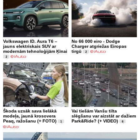
Volkswagen ID. Aura T6 –
No 66 000 eiro - Dodge
jauns elektriskais SUV ar
Charger atgriežas Eiropas
modernām tehnoloģijām Ķīnai
tirgū
2
2
Škoda uzsāk sava lielākā
Vai tiešām Vanšu tilta
modeļa, jaunā krosovera
slēgšanu var aizstāt ar dažiem
Peaq, ražošanu (+ FOTO)
Park&Ride? (+ VIDEO)
1
6