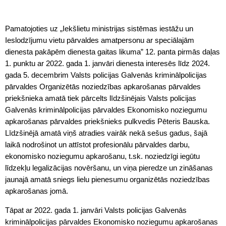
Pamatojoties uz „Iekšlietu ministrijas sistēmas iestāžu un
Ieslodzījumu vietu pārvaldes amatpersonu ar speciālajām
dienesta pakāpēm dienesta gaitas likuma” 12. panta pirmās daļas
1. punktu ar 2022. gada 1. janvāri dienesta interesēs līdz 2024.
gada 5. decembrim Valsts policijas Galvenās kriminālpolicijas
pārvaldes Organizētās noziedzības apkarošanas pārvaldes
priekšnieka amatā tiek pārcelts līdzšinējais Valsts policijas
Galvenās kriminālpolicijas pārvaldes Ekonomisko noziegumu
apkarošanas pārvaldes priekšnieks pulkvedis Pēteris Bauska.
Līdzšinējā amatā viņš atradies vairāk nekā sešus gadus, šajā
laikā nodrošinot un attīstot profesionālu pārvaldes darbu,
ekonomisko noziegumu apkarošanu, t.sk. noziedzīgi iegūtu
līdzekļu legalizācijas novēršanu, un viņa pieredze un zināšanas
jaunajā amatā sniegs lielu pienesumu organizētās noziedzības
apkarošanas jomā.
Tāpat ar 2022. gada 1. janvāri Valsts policijas Galvenās
kriminālpolicijas pārvaldes Ekonomisko noziegumu apkarošanas