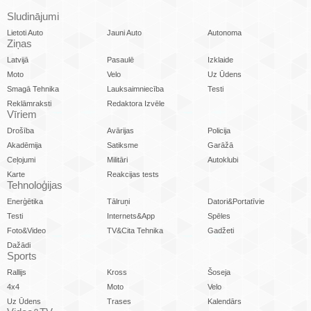
Sludinājumi
Lietoti Auto
Jauni Auto
Autonoma
Ziņas
Latvijā
Pasaulē
Izklaide
Moto
Velo
Uz Ūdens
Smagā Tehnika
Lauksaimniecība
Testi
Reklāmraksti
Redaktora Izvēle
Vīriem
Drošība
Avārijas
Policija
Akadēmija
Satiksme
Garāžā
Ceļojumi
Militāri
Autoklubi
Karte
Reakcijas tests
Tehnoloģijas
Enerģētika
Tālruņi
Datori&Portatīvie
Testi
Internets&App
Spēles
Foto&Video
TV&Cita Tehnika
Gadžeti
Dažādi
Sports
Rallijs
Kross
Šoseja
4x4
Moto
Velo
Uz Ūdens
Trases
Kalendārs