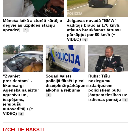
Mēneša laikā aizturēti kārtējie
Jelgavas novadā “BMW”
P
degvielas uzpildes staciju
vadītājs brauc ar 170 km/h,
s
apzadzēji
atļauto braukšanas ātrumu
n
1
pārkāpjot par 80 km/h (+
p
VIDEO)
6
B
"Zvaniet
Šogad Valsts
Ruks: Tīšu
o
prezidentam" -
policijā fiksēti pieci
noziegumu
p
likumsargi
disciplinārpārkāpumi
izdarījušiem
c
Āgenskalnā aiztur
alkohola reibumā
policistiem būtu
i
agresīvu un,
jāatņem tiesības uz
u
2
iespējams,
izdienas pensiju
1
iereibušu
autovadītāju (+
VIDEO)
3
IZCELTIE RAKSTI