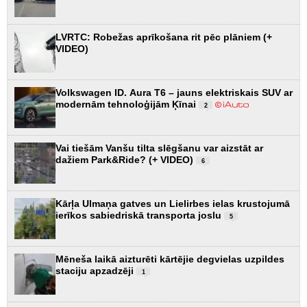
LVRTC: Robežas aprīkošana rit pēc plāniem (+
VIDEO)
Volkswagen ID. Aura T6 – jauns elektriskais SUV ar
modernām tehnoloģijām Ķīnai
2
Vai tiešām Vanšu tilta slēgšanu var aizstāt ar
dažiem Park&Ride? (+ VIDEO)
6
Kārļa Ulmaņa gatves un Lielirbes ielas krustojumā
ierīkos sabiedriskā transporta joslu
5
Mēneša laikā aizturēti kārtējie degvielas uzpildes
staciju apzadzēji
1