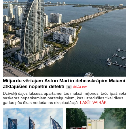
Miljardu vērtajam Aston Martin debesskrāpim Maiami
atklājušies nopietni defekti
6
Dzīvokļi šajos luksusa apartamentos maksā miljonus, taču īpašnieki
saskaras nepatīkamiem pārsteigumiem, kas uzradušies tikai divus
gadus pēc ēkas nodošanas ekspluatācijā.
LASĪT VAIRĀK