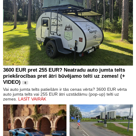
3600 EUR pret 255 EUR? Neatradu auto jumta telts
priekšrocības pret ātri būvējamo telti uz zemes! (+
VIDEO)
8
Vai auto jumta telts patiešām ir tās cenas vērta? 3600 EUR vērta
auto jumta telts vai 255 EUR ātri uzstādāmu (pop-up) telti uz
zemes.
LASĪT VAIRĀK