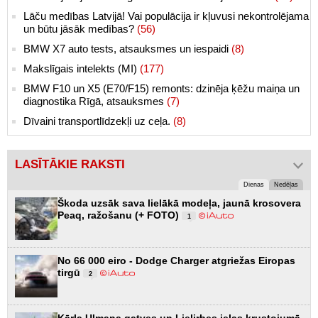
Lāču medības Latvijā! Vai populācija ir kļuvusi nekontrolējama
un būtu jāsāk medības?
(56)
BMW X7 auto tests, atsauksmes un iespaidi
(8)
Makslīgais intelekts (MI)
(177)
BMW F10 un X5 (E70/F15) remonts: dzinēja ķēžu maiņa un
diagnostika Rīgā, atsauksmes
(7)
Dīvaini transportlīdzekļi uz ceļa.
(8)
LASĪTĀKIE RAKSTI
Dienas
Nedēļas
Škoda uzsāk sava lielākā modeļa, jaunā krosovera
Peaq, ražošanu (+ FOTO)
1
No 66 000 eiro - Dodge Charger atgriežas Eiropas
tirgū
2
Kārļa Ulmaņa gatves un Lielirbes ielas krustojumā