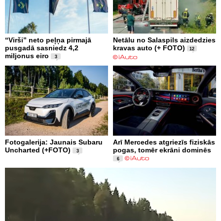
“Virši” neto peļņa pirmajā
Netālu no Salaspils aizdedzies
pusgadā sasniedz 4,2
kravas auto (+ FOTO)
12
miljonus eiro
3
Fotogalerija: Jaunais Subaru
Arī Mercedes atgriezīs fiziskās
Uncharted (+FOTO)
pogas, tomēr ekrāni dominēs
3
6