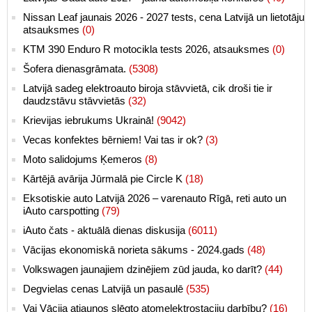
Nissan Leaf jaunais 2026 - 2027 tests, cena Latvijā un lietotāju
atsauksmes
(0)
KTM 390 Enduro R motocikla tests 2026, atsauksmes
(0)
Šofera dienasgrāmata.
(5308)
Latvijā sadeg elektroauto biroja stāvvietā, cik droši tie ir
daudzstāvu stāvvietās
(32)
Krievijas iebrukums Ukrainā!
(9042)
Vecas konfektes bērniem! Vai tas ir ok?
(3)
Moto salidojums Ķemeros
(8)
Kārtējā avārija Jūrmalā pie Circle K
(18)
Eksotiskie auto Latvijā 2026 – varenauto Rīgā, reti auto un
iAuto carspotting
(79)
iAuto čats - aktuālā dienas diskusija
(6011)
Vācijas ekonomiskā norieta sākums - 2024.gads
(48)
Volkswagen jaunajiem dzinējiem zūd jauda, ko darīt?
(44)
Degvielas cenas Latvijā un pasaulē
(535)
Vai Vācija atjaunos slēgto atomelektrostaciju darbību?
(16)