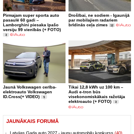
Pirmajam super sporta auto
Drošībai, ne sodiem - Igaunijā
pasaulē 60 gadi –
par mobilajiem radariem
Lamborghini piesaka īpašo
brīdinās ceļa zimes
12
versiju 99 vienībās (+ FOTO)
3
Jaunā Volkswagen cerība-
Tikai 12,8 kWh uz 100 km –
elektroauto Volkswagen
Audi e-tron būs
ID.Cross(+ VIDEO)
visekonomiskākais ražotāja
5
elektroauto (+ FOTO)
3
JAUNĀKAIS FORUMĀ
Latvijas Gada auto 2027 - jaunu automobiļu konkurss
(40)