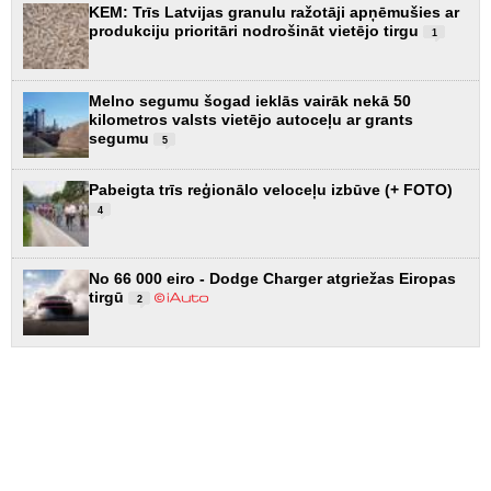
KEM: Trīs Latvijas granulu ražotāji apņēmušies ar
produkciju prioritāri nodrošināt vietējo tirgu
1
Melno segumu šogad ieklās vairāk nekā 50
kilometros valsts vietējo autoceļu ar grants
segumu
5
Pabeigta trīs reģionālo veloceļu izbūve (+ FOTO)
4
No 66 000 eiro - Dodge Charger atgriežas Eiropas
tirgū
2