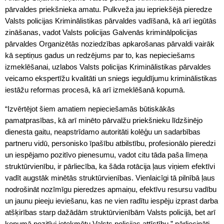
pārvaldes priekšnieka amatu. Pulkveža jau iepriekšējā pieredze
Valsts policijas Kriminālistikas pārvaldes vadīšanā, kā arī iegūtās
zināšanas, vadot Valsts policijas Galvenās kriminālpolicijas
pārvaldes Organizētās noziedzības apkarošanas pārvaldi vairāk
kā septiņus gadus un redzējums par to, kas nepieciešams
izmeklēšanai, uzlabos Valsts policijas Kriminālistikas pārvaldes
veicamo ekspertīžu kvalitāti un sniegs ieguldījumu kriminālistikas
iestāžu reformas procesā, kā arī izmeklēšanā kopumā.
“Izvērtējot šiem amatiem nepieciešamās būtiskākās
pamatprasības, kā arī minēto pārvalžu priekšnieku līdzšinējo
dienesta gaitu, neapstrīdamo autoritāti kolēģu un sadarbības
partneru vidū, personisko īpašību atbilstību, profesionālo pieredzi
un iespējamo pozitīvo pienesumu, vadot citu tāda paša līmeņa
struktūrvienību, ir pārliecība, ka šāda rotācija ļaus viņiem efektīvi
vadīt augstāk minētās struktūrvienības. Vienlaicīgi tā pilnībā ļaus
nodrošināt nozīmīgu pieredzes apmaiņu, efektīvu resursu vadību
un jaunu pieeju ieviešanu, kas ne vien radītu iespēju izprast darba
atšķirības starp dažādām struktūrvienībām Valsts policijā, bet arī
kopumā pozitīvi ietekmētu Valsts policijas attīstību,” pārliecināti