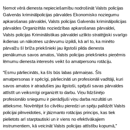
Ņemot vērā dienesta nepieciešamību nodrošināt Valsts policijas
Galvenās kriminālpolicijas pārvaldes Ekonomisko noziegumu
apkarošanas pārvaldei, Valsts policijas Galvenās kriminālpolicijas
pārvaldes Organizētās noziedzības apkarošanas pārvaldei,
Valsts policijas Kriminālistikas pārvaldei uzlikto stratēģiski svarīgo
ikdienas un nākotnes uzdevumu izpildi, kā arī to, ka minēto
pārvalžu šī brīža priekšnieki jau ilgstoši pilda dienesta
pienākumus savos amatos, Valsts policijas priekšnieks pieņēmis
lēmumu dienesta interesēs veikt šo amatpersonu rotāciju.
“Esmu pārliecināts, ka šīs būs labas pārmaiņas. Šīs
amatpersonas ir spēcīgi, pārliecināti un profesionāli vadītāji, kuri
savos amatos ir atradušies jau ilgstoši, spējuši savas pārvaldes
attīstīt un veiksmīgi organizēt to darbu. Viņu līdzšinējo
profesionālo sniegumu ir pierādījuši viņu darba rezultāti un
attieksme. Novērtējot šo cilvēku pieredzi un spēju palīdzēt Valsts
policijai pilnveidoties, ir jāizmanto rotācijas princips, kas tiek
pielietots arī starptautiski un ir viens no efektīvākajiem
instrumentiem, kā veicināt Valsts policijas attīstību kopumā,”