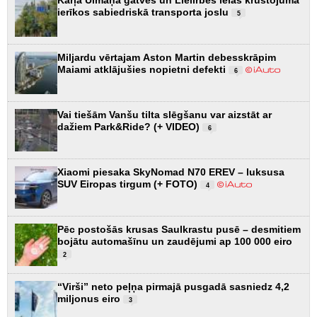
ierīkos sabiedriskā transporta joslu
5
Miljardu vērtajam Aston Martin debesskrāpim
Maiami atklājušies nopietni defekti
6
Vai tiešām Vanšu tilta slēgšanu var aizstāt ar
dažiem Park&Ride? (+ VIDEO)
6
Xiaomi piesaka SkyNomad N70 EREV – luksusa
SUV Eiropas tirgum (+ FOTO)
4
Pēc postošās krusas Saulkrastu pusē – desmitiem
bojātu automašīnu un zaudējumi ap 100 000 eiro
2
“Virši” neto peļņa pirmajā pusgadā sasniedz 4,2
miljonus eiro
3