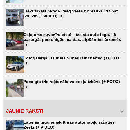
Elektriskais Škoda Peaq varēs nobraukt līdz pat
650 km (+ VIDEO)
8
Ceļojuma suvenīru vietā – izsists auto logs: kā
pasargāt personīgās mantas, atpūšoties ārzemēs
1
Fotogalerija: Jaunais Subaru Uncharted (+FOTO)
3
Pabeigta trīs reģionālo veloceļu izbūve (+ FOTO)
4
JAUNIE RAKSTI
Latvijas tirgū ienāk Ķīnas automobiļu ražotājs
Zeekr (+ VIDEO)