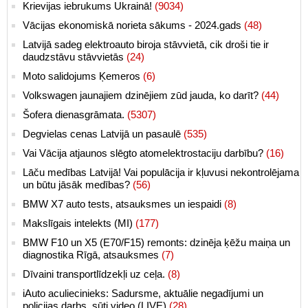
Krievijas iebrukums Ukrainā!
(9034)
Vācijas ekonomiskā norieta sākums - 2024.gads
(48)
Latvijā sadeg elektroauto biroja stāvvietā, cik droši tie ir
daudzstāvu stāvvietās
(24)
Moto salidojums Ķemeros
(6)
Volkswagen jaunajiem dzinējiem zūd jauda, ko darīt?
(44)
Šofera dienasgrāmata.
(5307)
Degvielas cenas Latvijā un pasaulē
(535)
Vai Vācija atjaunos slēgto atomelektrostaciju darbību?
(16)
Lāču medības Latvijā! Vai populācija ir kļuvusi nekontrolējama
un būtu jāsāk medības?
(56)
BMW X7 auto tests, atsauksmes un iespaidi
(8)
Makslīgais intelekts (MI)
(177)
BMW F10 un X5 (E70/F15) remonts: dzinēja ķēžu maiņa un
diagnostika Rīgā, atsauksmes
(7)
Dīvaini transportlīdzekļi uz ceļa.
(8)
iAuto aculiecinieks: Sadursme, aktuālie negadījumi un
policijas darbs, sūti video (LIVE)
(28)