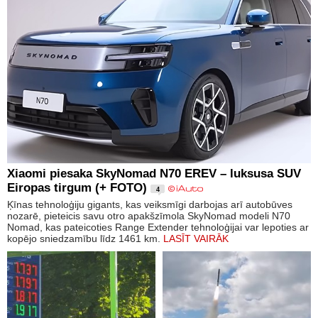
Xiaomi piesaka SkyNomad N70 EREV – luksusa SUV
Eiropas tirgum (+ FOTO)
4
Ķīnas tehnoloģiju gigants, kas veiksmīgi darbojas arī autobūves
nozarē, pieteicis savu otro apakšzīmola SkyNomad modeli N70
Nomad, kas pateicoties Range Extender tehnoloģijai var lepoties ar
kopējo sniedzamību līdz 1461 km.
LASĪT VAIRĀK