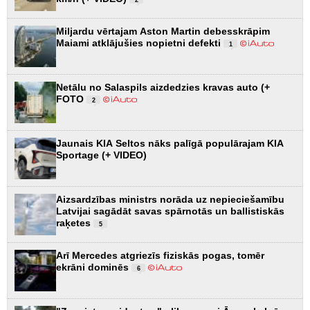
Miljardu vērtajam Aston Martin debesskrāpim
Maiami atklājušies nopietni defekti
1
Netālu no Salaspils aizdedzies kravas auto (+
FOTO
2
Jaunais KIA Seltos nāks palīgā populārajam KIA
Sportage (+ VIDEO)
Aizsardzības ministrs norāda uz nepieciešamību
Latvijai sagādāt savas spārnotās un ballistiskās
raķetes
5
Arī Mercedes atgriezīs fiziskās pogas, tomēr
ekrāni dominēs
6