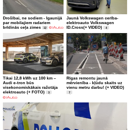
Drošībai, ne sodiem - Igaunijā
Jaunā Volkswagen cerība-
par mobilajiem radariem
elektroauto Volkswagen
brīdinās ceļa zimes
ID.Cross(+ VIDEO)
12
4
Tikai 12,8 kWh uz 100 km –
Rīgas remontu jaunā
Audi e-tron būs
mērvienība - kļūdu skaits uz
visekonomiskākais ražotāja
vienu metru darbu! (+ VIDEO)
elektroauto (+ FOTO)
3
7