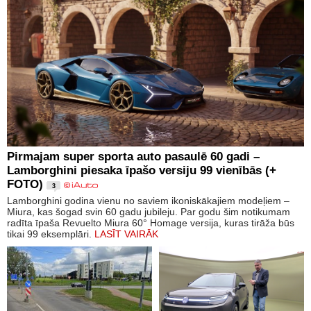
Pirmajam super sporta auto pasaulē 60 gadi –
Lamborghini piesaka īpašo versiju 99 vienībās (+
FOTO)
3
Lamborghini godina vienu no saviem ikoniskākajiem modeļiem –
Miura, kas šogad svin 60 gadu jubileju. Par godu šim notikumam
radīta īpaša Revuelto Miura 60° Homage versija, kuras tirāža būs
tikai 99 eksemplāri.
LASĪT VAIRĀK