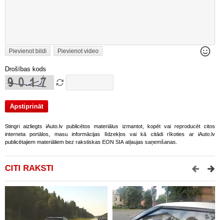
Pievienot bildi
Pievienot video
Drošības kods
Stingri aizliegts iAuto.lv publicētos materiālus izmantot, kopēt vai reproducēt citos
interneta portālos, masu informācijas līdzekļos vai kā citādi rīkoties ar iAuto.lv
publicētajiem materiāliem bez rakstiskas EON SIA atļaujas saņemšanas.
CITI RAKSTI