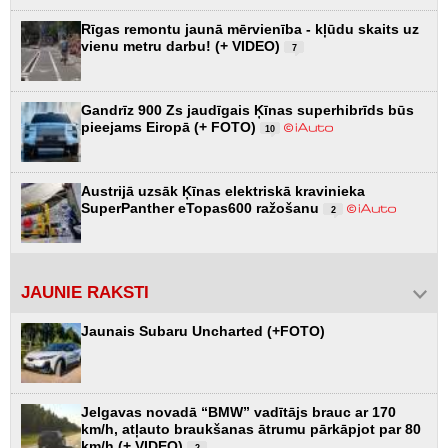
Rīgas remontu jaunā mērvienība - kļūdu skaits uz
vienu metru darbu! (+ VIDEO)
7
Gandrīz 900 Zs jaudīgais Ķīnas superhibrīds būs
pieejams Eiropā (+ FOTO)
10
Austrijā uzsāk Ķīnas elektriskā kravinieka
SuperPanther eTopas600 ražošanu
2
JAUNIE RAKSTI
Jaunais Subaru Uncharted (+FOTO)
Jelgavas novadā “BMW” vadītājs brauc ar 170
km/h, atļauto braukšanas ātrumu pārkāpjot par 80
km/h (+ VIDEO)
2