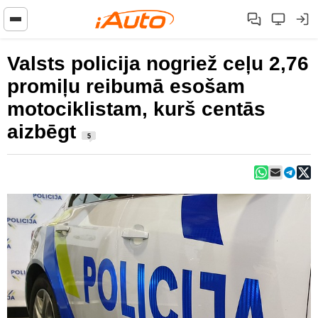
Valsts policija nogriež ceļu 2,76
promiļu reibumā esošam
motociklistam, kurš centās
aizbēgt
5