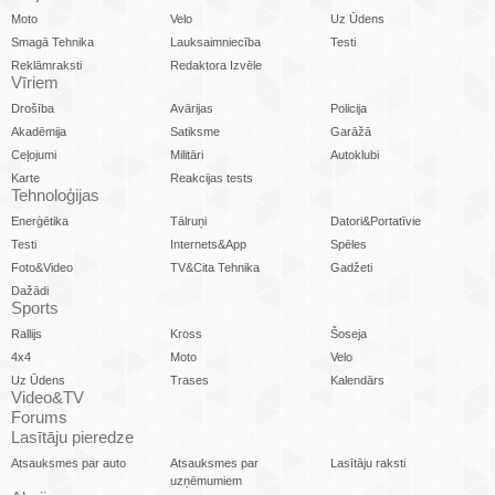
Moto
Velo
Uz Ūdens
Smagā Tehnika
Lauksaimniecība
Testi
Reklāmraksti
Redaktora Izvēle
Vīriem
Drošība
Avārijas
Policija
Akadēmija
Satiksme
Garāžā
Ceļojumi
Militāri
Autoklubi
Karte
Reakcijas tests
Tehnoloģijas
Enerģētika
Tālruņi
Datori&Portatīvie
Testi
Internets&App
Spēles
Foto&Video
TV&Cita Tehnika
Gadžeti
Dažādi
Sports
Rallijs
Kross
Šoseja
4x4
Moto
Velo
Uz Ūdens
Trases
Kalendārs
Video&TV
Forums
Lasītāju pieredze
Atsauksmes par auto
Atsauksmes par
Lasītāju raksti
uzņēmumiem