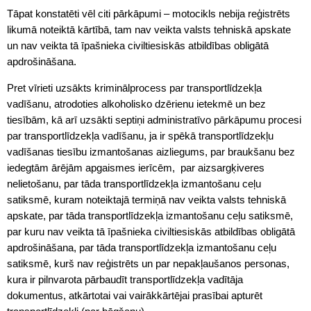
Tāpat konstatēti vēl citi pārkāpumi – motocikls nebija reģistrēts
likumā noteiktā kārtībā, tam nav veikta valsts tehniskā apskate
un nav veikta tā īpašnieka civiltiesiskās atbildības obligātā
apdrošināšana.
Pret vīrieti uzsākts kriminālprocess par transportlīdzekļa
vadīšanu, atrodoties alkoholisko dzērienu ietekmē un bez
tiesībām, kā arī uzsākti septiņi administratīvo pārkāpumu procesi
par transportlīdzekļa vadīšanu, ja ir spēkā transportlīdzekļu
vadīšanas tiesību izmantošanas aizliegums, par braukšanu bez
iedegtām ārējām apgaismes ierīcēm, par aizsargķiveres
nelietošanu, par tāda transportlīdzekļa izmantošanu ceļu
satiksmē, kuram noteiktajā termiņā nav veikta valsts tehniskā
apskate, par tāda transportlīdzekļa izmantošanu ceļu satiksmē,
par kuru nav veikta tā īpašnieka civiltiesiskās atbildības obligātā
apdrošināšana, par tāda transportlīdzekļa izmantošanu ceļu
satiksmē, kurš nav reģistrēts un par nepakļaušanos personas,
kura ir pilnvarota pārbaudīt transportlīdzekļa vadītāja
dokumentus, atkārtotai vai vairākkārtējai prasībai apturēt