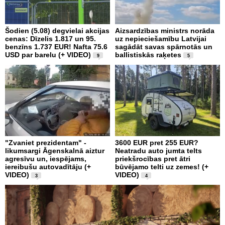
Šodien (5.08) degvielai akcijas
Aizsardzības ministrs norāda
cenas: Dīzelis 1.817 un 95.
uz nepieciešamību Latvijai
benzīns 1.737 EUR! Nafta 75.6
sagādāt savas spārnotās un
USD par barelu (+ VIDEO)
ballistiskās raķetes
9
5
"Zvaniet prezidentam" -
3600 EUR pret 255 EUR?
likumsargi Āgenskalnā aiztur
Neatradu auto jumta telts
agresīvu un, iespējams,
priekšrocības pret ātri
iereibušu autovadītāju (+
būvējamo telti uz zemes! (+
VIDEO)
VIDEO)
3
4