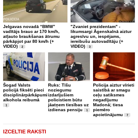
Jelgavas novadā “BMW”
"Zvaniet prezidentam" -
P
vadītājs brauc ar 170 km/h,
likumsargi Āgenskalnā aiztur
p
atļauto braukšanas ātrumu
agresīvu un, iespējams,
a
pārkāpjot par 80 km/h (+
iereibušu autovadītāju (+
VIDEO)
VIDEO)
2
3
O
4
Šogad Valsts
Ruks: Tīšu
Policija aiztur vīrieti
i
policijā fiksēti pieci
noziegumu
saistībā ar smagu
disciplinārpārkāpumi
izdarījušiem
ceļu satiksmes
alkohola reibumā
policistiem būtu
negadījumu
jāatņem tiesības uz
Madonā; tiesa
1
izdienas pensiju
piemēro
1
apcietinājumu
7
IZCELTIE RAKSTI