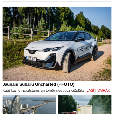
Jaunais Subaru Uncharted (+FOTO)
Kaut kas ļoti pazīstams un tomēr nedaudz citādāks.
LASĪT VAIRĀK