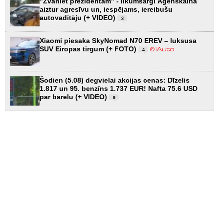
"Zvaniet prezidentam" - likumsargi Āgenskalnā
aiztur agresīvu un, iespējams, iereibušu
autovadītāju (+ VIDEO)
3
Xiaomi piesaka SkyNomad N70 EREV – luksusa
SUV Eiropas tirgum (+ FOTO)
4
Šodien (5.08) degvielai akcijas cenas: Dīzelis
1.817 un 95. benzīns 1.737 EUR! Nafta 75.6 USD
par barelu (+ VIDEO)
9