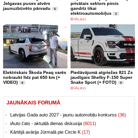
Jelgavas puses atvērs
privātais sektors pircis
jaunuzbūvēto pārvadu
gandrīz tikai
6
elektroautomobiļus
2
Elektriskais Škoda Peaq varēs
Piedāvājumā atgriežas 821 Zs
nobraukt līdz pat 650 km (+
jaudīgais Shelby F-150 Super
VIDEO)
Snake Sport (+ FOTO)
8
9
JAUNĀKAIS FORUMĀ
Latvijas Gada auto 2027 - jaunu automobiļu konkurss
(36)
iAuto čats - aktuālā dienas diskusija
(6011)
Kārtējā avārija Jūrmalā pie Circle K
(17)