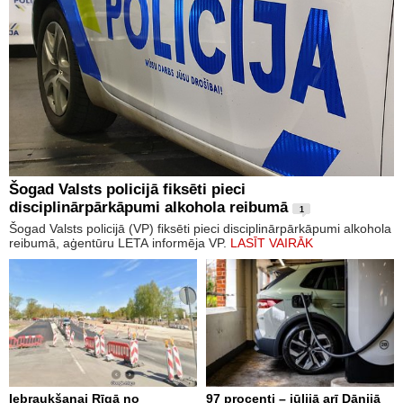
Šogad Valsts policijā fiksēti pieci
disciplinārpārkāpumi alkohola reibumā
1
Šogad Valsts policijā (VP) fiksēti pieci disciplinārpārkāpumi alkohola
reibumā, aģentūru LETA informēja VP.
LASĪT VAIRĀK
Iebraukšanai Rīgā no
97 procenti – jūlijā arī Dānijā