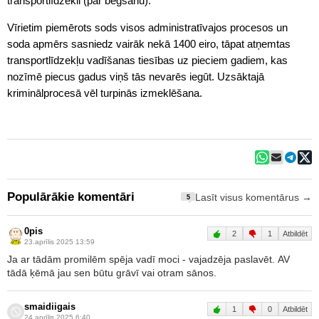
transportlīdzekli (par bēgšanu).
Vīrietim piemērots sods visos administratīvajos procesos un
soda apmērs sasniedz vairāk nekā 1400 eiro, tāpat atņemtas
transportlīdzekļu vadīšanas tiesības uz pieciem gadiem, kas
nozīmē piecus gadus viņš tās nevarēs iegūt. Uzsāktajā
kriminālprocesā vēl turpinās izmeklēšana.
Populārākie komentāri
Lasīt visus komentārus →
5
0pis
2
1
Atbildēt
23.aprīlis 2025 13:59
Ja ar tādām promilēm spēja vadī moci - vajadzēja paslavēt. AV
tādā ķēmā jau sen būtu grāvī vai otram sānos.
smaidiigais
1
0
Atbildēt
24.aprīlis 2025 6:40