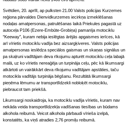
Svētdien, 20. aprīlī, ap pulksten 21.00 Valsts policijas Kurzemes
reģiona pārvaldes Dienvidkurzemes iecirkņa izmeklēšanas
nodaļas amatpersonas, patrulēšanas laikā Priekules pagastā uz
autoceļa P106 (Ezere-Embūte-Grobiņa) pamanīja motociklu
“Keeway”, kuram nebija ieslēgtas ārējās apgaismes ierīces, kā
arī vīrietis motociklu vadīja bez aizsargķiveres. Valsts policijas
amatpersonas ieslēdza speciālos gaismas un skaņas signālus un
pa skaļruni vadītājam deva rīkojumu apturēt motociklu ceļa labajā
malā, uz ko vīrietis nereaģēja un turpināja ceļu, pēc kā likumsargi
atkārtoti un vairākkārt deva rīkojumu vadītājam apstāties, taču
motocikla vadītājs turpināja bēgšanu. Rezultātā likumsargi
pieņēma lēmumu ar transportlīdzekli nobloķēt motociklu,
piebraucot tam priekšā.
Likumsargi noskaidroja, ka motociklu vadīja vīrietis, kuram nav
nekāda veida transportlīdzekļa vadīšanas tiesības un būdams
alkohola reibumā. Veicot alkohola pārbaudi vīrieša izelpā,
konstatēts, ka viņš atradies 2,76 promiļu reibumā.