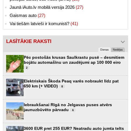
Jaunā iAuto.lv mobilā versija 2026
(27)
Gaismas auto
(27)
Vai tiešām latvieši ir komunisti?
(41)
LASĪTĀKIE RAKSTI
Dienas
Nedēļas
Pēc postošās krusas Saulkrastu pusē – desmitiem
bojātu automašīnu un zaudējumi ap 100 000 eiro
2
Elektriskais Škoda Peaq varēs nobraukt līdz pat
650 km (+ VIDEO)
8
Iebraukšanai Rīgā no Jelgavas puses atvērs
jaunuzbūvēto pārvadu
6
3600 EUR pret 255 EUR? Neatradu auto jumta telts