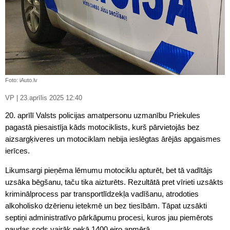
Foto: iAuto.lv
VP | 23.aprīlis 2025 12:40
20. aprīlī Valsts policijas amatpersonu uzmanību Priekules
pagastā piesaistīja kāds motociklists, kurš pārvietojās bez
aizsargķiveres un motociklam nebija ieslēgtas ārējās apgaismes
ierīces.
Likumsargi pieņēma lēmumu motociklu apturēt, bet tā vadītājs
uzsāka bēgšanu, taču tika aizturēts. Rezultātā pret vīrieti uzsākts
kriminālprocess par transportlīdzekļa vadīšanu, atrodoties
alkoholisko dzērienu ietekmē un bez tiesībām. Tāpat uzsākti
septiņi administratīvo pārkāpumu procesi, kuros jau piemērots
naudas sods vairāk nekā 1400 eiro apmērā.