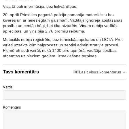
Visa tā pati informācija, bez liekvārdības:
20. aprīlī Priekules pagastā policija pamanīja motociklistu bez
ķiveres un ar neieslēgtām gaismām. Vadītājs ignorēja apstāšanās
prasību un centās bēgt, bet tika aizturēts. Viņam nebija vadītāja
apliecības, un viņš bija 2,76 promiļu reibumā.
Motocikls nebija reģistrēts, bez tehniskās apskates un OCTA. Pret
vīrieti uzsākts kriminālprocess un septiņi administratīvie procesi.
Piemēroti sodi vairāk nekā 1400 eiro apmērā, vadītāja tiesības
atņemtas uz pieciem gadiem. Izmeklēšana turpinās.
Tavs komentārs
Lasīt visus komentārus →
5
Vārds
Komentārs