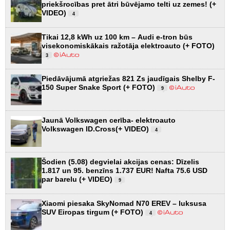
priekšrocības pret ātri būvējamo telti uz zemes! (+
VIDEO)
4
Tikai 12,8 kWh uz 100 km – Audi e-tron būs
visekonomiskākais ražotāja elektroauto (+ FOTO)
3
Piedāvājumā atgriežas 821 Zs jaudīgais Shelby F-
150 Super Snake Sport (+ FOTO)
9
Jaunā Volkswagen cerība- elektroauto
Volkswagen ID.Cross(+ VIDEO)
4
Šodien (5.08) degvielai akcijas cenas: Dīzelis
1.817 un 95. benzīns 1.737 EUR! Nafta 75.6 USD
par barelu (+ VIDEO)
9
Xiaomi piesaka SkyNomad N70 EREV – luksusa
SUV Eiropas tirgum (+ FOTO)
4