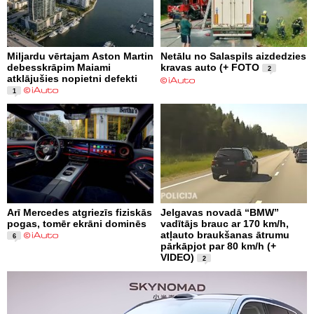
Miljardu vērtajam Aston Martin
Netālu no Salaspils aizdedzies
debesskrāpim Maiami
kravas auto (+ FOTO
2
atklājušies nopietni defekti
1
Arī Mercedes atgriezīs fiziskās
Jelgavas novadā “BMW”
pogas, tomēr ekrāni dominēs
vadītājs brauc ar 170 km/h,
atļauto braukšanas ātrumu
6
pārkāpjot par 80 km/h (+
VIDEO)
2