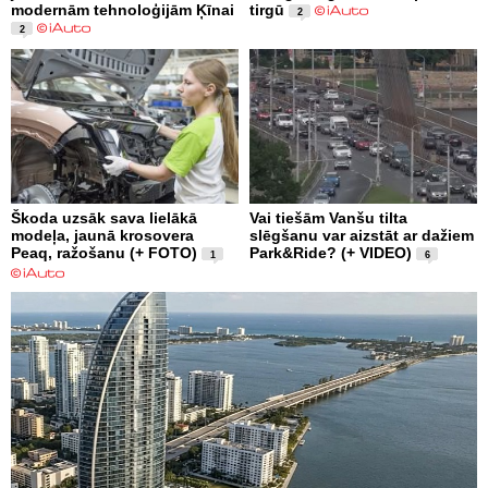
modernām tehnoloģijām Ķīnai
tirgū
2
2
Škoda uzsāk sava lielākā
Vai tiešām Vanšu tilta
modeļa, jaunā krosovera
slēgšanu var aizstāt ar dažiem
Peaq, ražošanu (+ FOTO)
Park&Ride? (+ VIDEO)
1
6