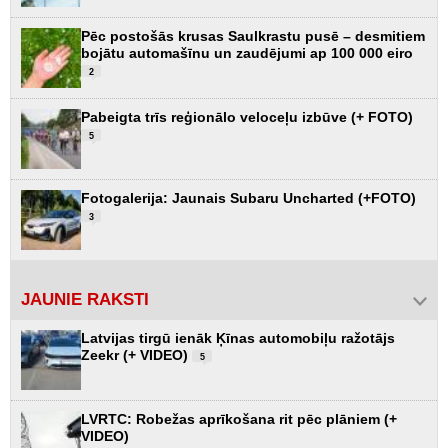
Pēc postošās krusas Saulkrastu pusē – desmitiem
bojātu automašīnu un zaudējumi ap 100 000 eiro
2
Pabeigta trīs reģionālo veloceļu izbūve (+ FOTO)
5
Fotogalerija: Jaunais Subaru Uncharted (+FOTO)
3
JAUNIE RAKSTI
Latvijas tirgū ienāk Ķīnas automobiļu ražotājs
Zeekr (+ VIDEO)
5
LVRTC: Robežas aprīkošana rit pēc plāniem (+
VIDEO)