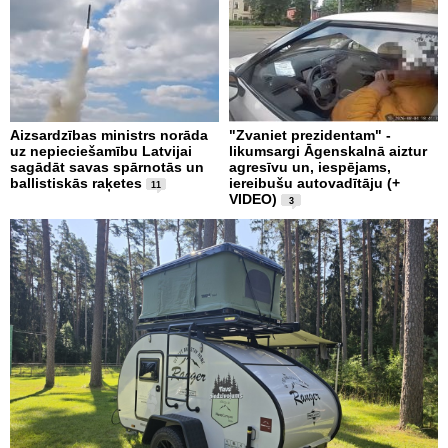
Aizsardzības ministrs norāda
"Zvaniet prezidentam" -
uz nepieciešamību Latvijai
likumsargi Āgenskalnā aiztur
sagādāt savas spārnotās un
agresīvu un, iespējams,
ballistiskās raķetes
iereibušu autovadītāju (+
11
VIDEO)
3