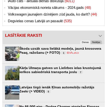
iAuto čats - aktuālā dienas diskusija
(6011)
Vācijas ekonomiskā norieta sākums - 2024.gads
(48)
Volkswagen jaunajiem dzinējiem zūd jauda, ko darīt?
(44)
Degvielas cenas Latvijā un pasaulē
(535)
LASĪTĀKIE RAKSTI
Dienas
Nedēļas
Škoda uzsāk sava lielākā modeļa, jaunā krosovera
Peaq, ražošanu (+ FOTO)
1
Kārļa Ulmaņa gatves un Lielirbes ielas krustojumā
ierīkos sabiedriskā transporta joslu
7
Latvijas tirgū ienāk Ķīnas automobiļu ražotājs
Zeekr (+ VIDEO)
5
No 66 000 eiro - Dodge Charger atgriežas Eiropas