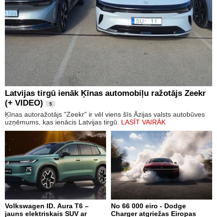
Latvijas tirgū ienāk Ķīnas automobiļu ražotājs Zeekr
(+ VIDEO)
5
Ķīnas autoražotājs "Zeekr" ir vēl viens šīs Āzijas valsts autobūves
uzņēmums, kas ienācis Latvijas tirgū.
LASĪT VAIRĀK
Volkswagen ID. Aura T6 –
No 66 000 eiro - Dodge
jauns elektriskais SUV ar
Charger atgriežas Eiropas