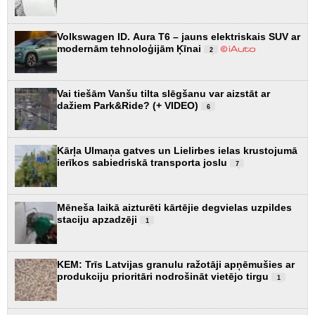
Volkswagen ID. Aura T6 – jauns elektriskais SUV ar
modernām tehnoloģijām Ķīnai
2
Vai tiešām Vanšu tilta slēgšanu var aizstāt ar
dažiem Park&Ride? (+ VIDEO)
6
Kārļa Ulmaņa gatves un Lielirbes ielas krustojumā
ierīkos sabiedriskā transporta joslu
7
Mēneša laikā aizturēti kārtējie degvielas uzpildes
staciju apzadzēji
1
KEM: Trīs Latvijas granulu ražotāji apņēmušies ar
produkciju prioritāri nodrošināt vietējo tirgu
1