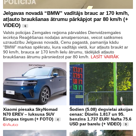
Jelgavas novadā “BMW” vadītājs brauc ar 170 km/h,
atļauto braukšanas ātrumu pārkāpjot par 80 km/h (+
VIDEO)
6
Valsts policijas Zemgales reģiona pārvaldes Dienvidzemgales
iecirkņa Reaģēšanas nodaļas amatpersonas, veicot satiksmes
uzraudzību Jelgavas novadā, Cenu pagastā, pamanīja kādu
“BMW” markas spēkratu, kura vadītājs vietā, kur atļauts braukt ar
90 km/h, brauca ar 170 km/h lielu ātrumu, tādējādi atļauto
braukšanas ātrumu pārsniedzot par 80 km/h.
LASĪT VAIRĀK
Xiaomi piesaka SkyNomad
Šodien (5.08) degvielai akcijas
N70 EREV – luksusa SUV
cenas: Dīzelis 1.817 un 95.
Eiropas tirgum (+ FOTO)
benzīns 1.737 EUR! Nafta 75.6
4
USD par barelu (+ VIDEO)
9