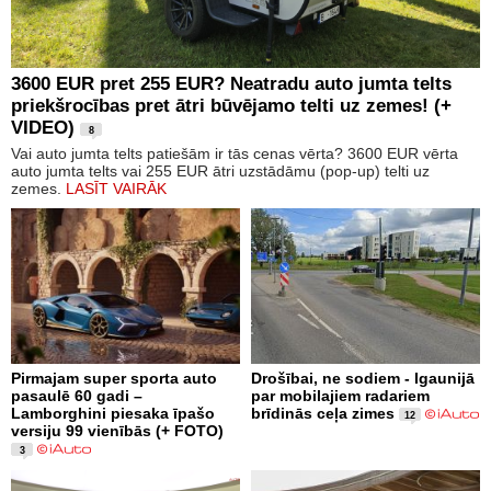
3600 EUR pret 255 EUR? Neatradu auto jumta telts
priekšrocības pret ātri būvējamo telti uz zemes! (+
VIDEO)
8
Vai auto jumta telts patiešām ir tās cenas vērta? 3600 EUR vērta
auto jumta telts vai 255 EUR ātri uzstādāmu (pop-up) telti uz
zemes.
LASĪT VAIRĀK
Pirmajam super sporta auto
Drošībai, ne sodiem - Igaunijā
pasaulē 60 gadi –
par mobilajiem radariem
Lamborghini piesaka īpašo
brīdinās ceļa zimes
12
versiju 99 vienībās (+ FOTO)
3