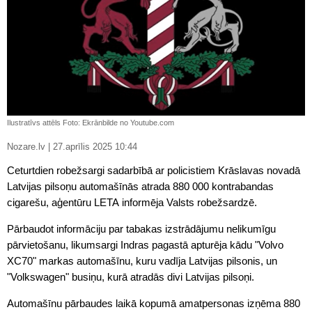
Ilustratīvs attēls Foto: Ekrānbilde no Youtube.com
Nozare.lv | 27.aprīlis 2025 10:44
Ceturtdien robežsargi sadarbībā ar policistiem Krāslavas novadā
Latvijas pilsoņu automašīnās atrada 880 000 kontrabandas
cigarešu, aģentūru LETA informēja Valsts robežsardzē.
Pārbaudot informāciju par tabakas izstrādājumu nelikumīgu
pārvietošanu, likumsargi Indras pagastā apturēja kādu "Volvo
XC70" markas automašīnu, kuru vadīja Latvijas pilsonis, un
"Volkswagen" busiņu, kurā atradās divi Latvijas pilsoņi.
Automašīnu pārbaudes laikā kopumā amatpersonas izņēma 880