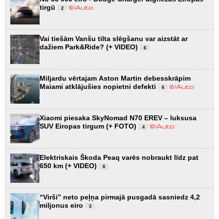
tirgū
2
Vai tiešām Vanšu tilta slēgšanu var aizstāt ar
dažiem Park&Ride? (+ VIDEO)
6
Miljardu vērtajam Aston Martin debesskrāpim
Maiami atklājušies nopietni defekti
6
Xiaomi piesaka SkyNomad N70 EREV – luksusa
SUV Eiropas tirgum (+ FOTO)
4
Elektriskais Škoda Peaq varēs nobraukt līdz pat
650 km (+ VIDEO)
8
“Virši” neto peļņa pirmajā pusgadā sasniedz 4,2
miljonus eiro
3