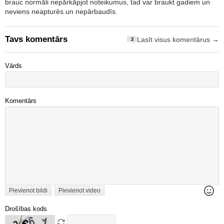
brauc normāli nepārkāpjot noteikumus, tad var braukt gadiem un
neviens neapturēs un nepārbaudīs.
Tavs komentārs
Lasīt visus komentārus →
3
Vārds
Komentārs
Pievienot bildi
Pievienot video
Drošības kods