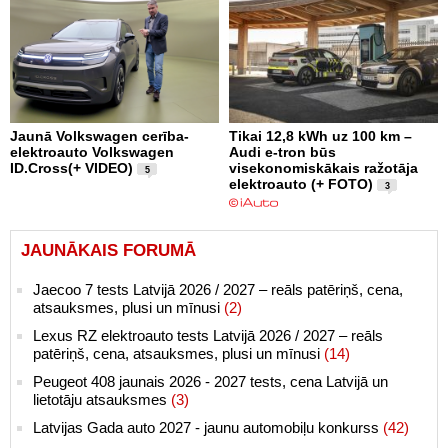
Jaunā Volkswagen cerība-
Tikai 12,8 kWh uz 100 km –
elektroauto Volkswagen
Audi e-tron būs
ID.Cross(+ VIDEO)
visekonomiskākais ražotāja
5
elektroauto (+ FOTO)
3
JAUNĀKAIS FORUMĀ
Jaecoo 7 tests Latvijā 2026 / 2027 – reāls patēriņš, cena,
atsauksmes, plusi un mīnusi
(2)
Lexus RZ elektroauto tests Latvijā 2026 / 2027 – reāls
patēriņš, cena, atsauksmes, plusi un mīnusi
(14)
Peugeot 408 jaunais 2026 - 2027 tests, cena Latvijā un
lietotāju atsauksmes
(3)
Latvijas Gada auto 2027 - jaunu automobiļu konkurss
(42)