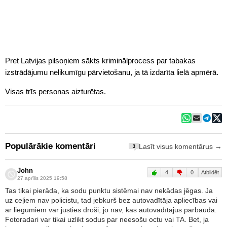
Pret Latvijas pilsoņiem sākts kriminālprocess par tabakas
izstrādājumu nelikumīgu pārvietošanu, ja tā izdarīta lielā apmērā.
Visas trīs personas aizturētas.
Populārākie komentāri
Lasīt visus komentārus →
3
John
4
0
Atbildēt
27.aprīlis 2025 19:58
Tas tikai pierāda, ka sodu punktu sistēmai nav nekādas jēgas. Ja
uz ceļiem nav policistu, tad jebkurš bez autovadītāja apliecības vai
ar liegumiem var justies droši, jo nav, kas autovadītājus pārbauda.
Fotoradari var tikai uzlikt sodus par neesošu octu vai TA. Bet, ja