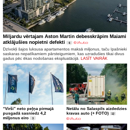
Miljardu vērtajam Aston Martin debesskrāpim Maiami
atklājušies nopietni defekti
6
Dzīvokļi šajos luksusa apartamentos maksā miljonus, taču īpašnieki
saskaras nepatīkamiem pārsteigumiem, kas uzradušies tikai divus
gadus pēc ēkas nodošanas ekspluatācijā.
LASĪT VAIRĀK
“Virši” neto peļņa pirmajā
Netālu no Salaspils aizdedzies
pusgadā sasniedz 4,2
kravas auto (+ FOTO)
12
miljonus eiro
3