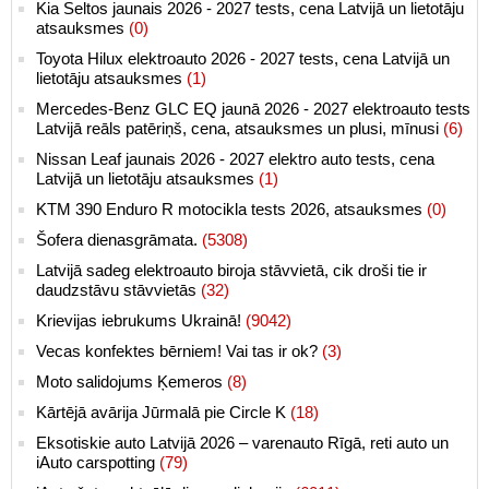
Kia Seltos jaunais 2026 - 2027 tests, cena Latvijā un lietotāju
atsauksmes
(0)
Toyota Hilux elektroauto 2026 - 2027 tests, cena Latvijā un
lietotāju atsauksmes
(1)
Mercedes-Benz GLC EQ jaunā 2026 - 2027 elektroauto tests
Latvijā reāls patēriņš, cena, atsauksmes un plusi, mīnusi
(6)
Nissan Leaf jaunais 2026 - 2027 elektro auto tests, cena
Latvijā un lietotāju atsauksmes
(1)
KTM 390 Enduro R motocikla tests 2026, atsauksmes
(0)
Šofera dienasgrāmata.
(5308)
Latvijā sadeg elektroauto biroja stāvvietā, cik droši tie ir
daudzstāvu stāvvietās
(32)
Krievijas iebrukums Ukrainā!
(9042)
Vecas konfektes bērniem! Vai tas ir ok?
(3)
Moto salidojums Ķemeros
(8)
Kārtējā avārija Jūrmalā pie Circle K
(18)
Eksotiskie auto Latvijā 2026 – varenauto Rīgā, reti auto un
iAuto carspotting
(79)