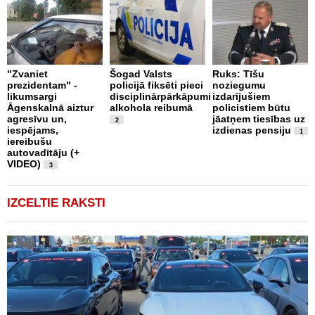
B
"Zvaniet
Šogad Valsts
Ruks: Tīšu
o
prezidentam" -
policijā fiksēti pieci
noziegumu
p
likumsargi
disciplinārpārkāpumi
izdarījušiem
c
Āgenskalnā aiztur
alkohola reibumā
policistiem būtu
i
agresīvu un,
jāatņem tiesības uz
u
2
iespējams,
izdienas pensiju
1
iereibušu
autovadītāju (+
VIDEO)
3
IZCELTIE RAKSTI