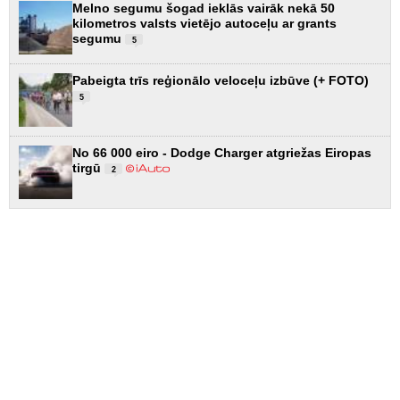
Melno segumu šogad ieklās vairāk nekā 50
kilometros valsts vietējo autoceļu ar grants
segumu
5
Pabeigta trīs reģionālo veloceļu izbūve (+ FOTO)
5
No 66 000 eiro - Dodge Charger atgriežas Eiropas
tirgū
2