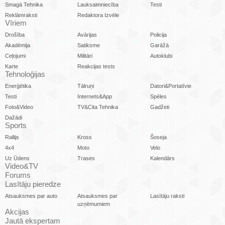
Smagā Tehnika
Lauksaimniecība
Testi
Reklāmraksti
Redaktora Izvēle
Vīriem
Drošība
Avārijas
Policija
Akadēmija
Satiksme
Garāžā
Ceļojumi
Militāri
Autoklubi
Karte
Reakcijas tests
Tehnoloģijas
Enerģētika
Tālruņi
Datori&Portatīvie
Testi
Internets&App
Spēles
Foto&Video
TV&Cita Tehnika
Gadžeti
Dažādi
Sports
Rallijs
Kross
Šoseja
4x4
Moto
Velo
Uz Ūdens
Trases
Kalendārs
Video&TV
Forums
Lasītāju pieredze
Atsauksmes par auto
Atsauksmes par
Lasītāju raksti
uzņēmumiem
Akcijas
Jautā ekspertam