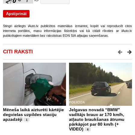
Stingri aizliegts iAuto.lv publicētos materiālus izmantot, kopēt vai reproducēt citos
interneta portālos, masu informācijas līdzekļos vai kā citādi rīkoties ar iAuto.lv
publicētajiem materiāliem bez rakstiskas EON SIA atļaujas saņemšanas.
CITI RAKSTI
Mēneša laikā aizturēti kārtējie
Jelgavas novadā “BMW”
P
degvielas uzpildes staciju
vadītājs brauc ar 170 km/h,
s
apzadzēji
atļauto braukšanas ātrumu
n
1
pārkāpjot par 80 km/h (+
p
VIDEO)
6