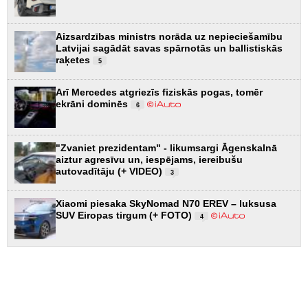
Aizsardzības ministrs norāda uz nepieciešamību
Latvijai sagādāt savas spārnotās un ballistiskās
raķetes
5
Arī Mercedes atgriezīs fiziskās pogas, tomēr
ekrāni dominēs
6
"Zvaniet prezidentam" - likumsargi Āgenskalnā
aiztur agresīvu un, iespējams, iereibušu
autovadītāju (+ VIDEO)
3
Xiaomi piesaka SkyNomad N70 EREV – luksusa
SUV Eiropas tirgum (+ FOTO)
4