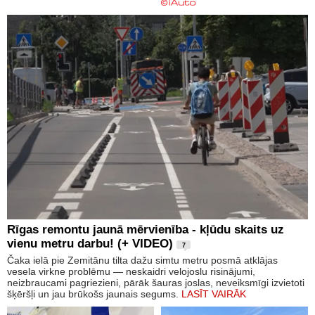
Rīgas remontu jaunā mērvienība - kļūdu skaits uz
vienu metru darbu! (+ VIDEO)
7
Čaka ielā pie Zemitānu tilta dažu simtu metru posmā atklājas
vesela virkne problēmu — neskaidri velojoslu risinājumi,
neizbraucami pagriezieni, pārāk šauras joslas, neveiksmīgi izvietoti
šķēršļi un jau brūkošs jaunais segums.
LASĪT VAIRĀK