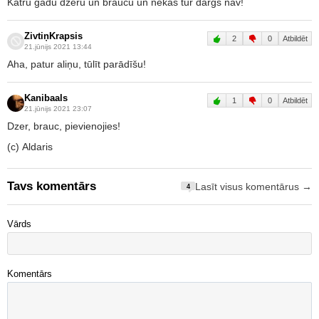
Katru gadu dzeru un braucu un nekas tur dārgs nav!
ZivtiņKrapsis
2
0
Atbildēt
21.jūnijs 2021 13:44
Aha, patur aliņu, tūlīt parādīšu!
Kanibaals
1
0
Atbildēt
21.jūnijs 2021 23:07
Dzer, brauc, pievienojies!
(c) Aldaris
Tavs komentārs
Lasīt visus komentārus →
4
Vārds
Komentārs