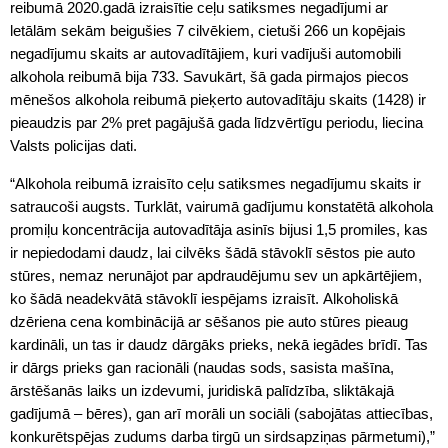
reibumā 2020.gadā izraisītie ceļu satiksmes negadījumi ar
letālām sekām beigušies 7 cilvēkiem, cietuši 266 un kopējais
negadījumu skaits ar autovadītājiem, kuri vadījuši automobili
alkohola reibumā bija 733. Savukārt, šā gada pirmajos piecos
mēnešos alkohola reibumā pieķerto autovadītāju skaits (1428) ir
pieaudzis par 2% pret pagājušā gada līdzvērtīgu periodu, liecina
Valsts policijas dati.
“Alkohola reibumā izraisīto ceļu satiksmes negadījumu skaits ir
satraucoši augsts. Turklāt, vairumā gadījumu konstatētā alkohola
promiļu koncentrācija autovadītāja asinīs bijusi 1,5 promiles, kas
ir nepiedodami daudz, lai cilvēks šādā stāvoklī sēstos pie auto
stūres, nemaz nerunājot par apdraudējumu sev un apkārtējiem,
ko šādā neadekvātā stāvoklī iespējams izraisīt. Alkoholiskā
dzēriena cena kombinācijā ar sēšanos pie auto stūres pieaug
kardināli, un tas ir daudz dārgāks prieks, nekā iegādes brīdī. Tas
ir dārgs prieks gan racionāli (naudas sods, sasista mašīna,
ārstēšanās laiks un izdevumi, juridiskā palīdzība, sliktākajā
gadījumā – bēres), gan arī morāli un sociāli (sabojātas attiecības,
konkurētspējas zudums darba tirgū un sirdsapziņas pārmetumi),”