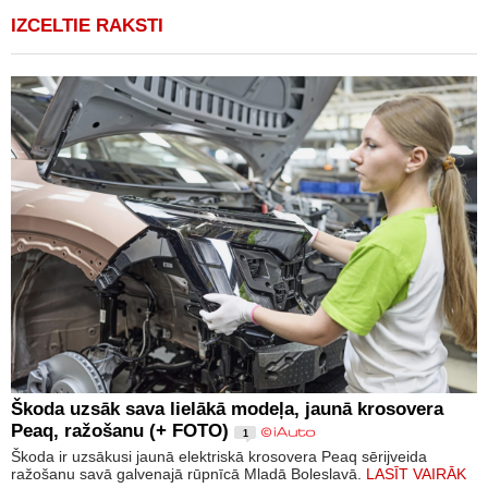
IZCELTIE RAKSTI
Škoda uzsāk sava lielākā modeļa, jaunā krosovera
Peaq, ražošanu (+ FOTO)
1
Škoda ir uzsākusi jaunā elektriskā krosovera Peaq sērijveida
ražošanu savā galvenajā rūpnīcā Mladā Boleslavā.
LASĪT VAIRĀK