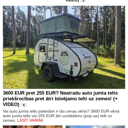
VIDEO)
3
3600 EUR pret 255 EUR? Neatradu auto jumta telts
priekšrocības pret ātri būvējamo telti uz zemes! (+
VIDEO)
6
Vai auto jumta telts patiešām ir tās cenas vērta? 3600 EUR vērta
auto jumta telts vai 255 EUR ātri uzstādāmu (pop-up) telti uz
zemes.
LASĪT VAIRĀK