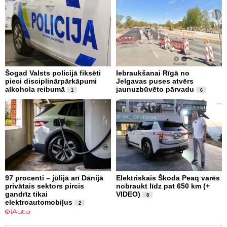
Šogad Valsts policijā fiksēti
Iebraukšanai Rīgā no
pieci disciplinārpārkāpumi
Jelgavas puses atvērs
alkohola reibumā
jaunuzbūvēto pārvadu
1
6
97 procenti – jūlijā arī Dānijā
Elektriskais Škoda Peaq varēs
privātais sektors pircis
nobraukt līdz pat 650 km (+
gandrīz tikai
VIDEO)
8
elektroautomobiļus
2