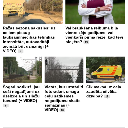
Ražas sezona sākusies: uz
Vai braukšana reibumā bija
V
ceļiem pieaug
vienreizējs gadījums, vai
A
lauksaimniecības tehnikas
vienkārši pirmā reize, kad tevi
m
intensitāte, autovadītāji
pieķēra?
p
13
aicināti būt uzmanīgi (+
a
VIDEO)
p
4
2
Šogad notikuši jau
Vietās, kur uzstādīti
Cik maksā uz ceļa
seši negadījumi uz
fotoradari, smagu
zaudēta cilvēka
C
dzelzceļa un sliežu
ceļu satiksmes
dzīvība?
d
13
tuvumā (+ VIDEO)
negadījumu skaits
s
samazinās (+
ņ
6
VIDEO)
u
10