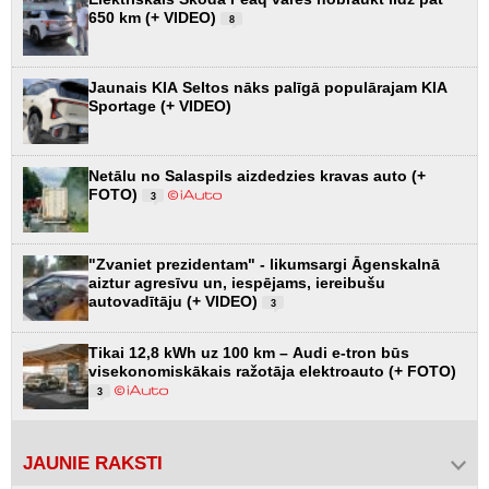
650 km (+ VIDEO)
8
Jaunais KIA Seltos nāks palīgā populārajam KIA
Sportage (+ VIDEO)
Netālu no Salaspils aizdedzies kravas auto (+
FOTO)
3
"Zvaniet prezidentam" - likumsargi Āgenskalnā
aiztur agresīvu un, iespējams, iereibušu
autovadītāju (+ VIDEO)
3
Tikai 12,8 kWh uz 100 km – Audi e-tron būs
visekonomiskākais ražotāja elektroauto (+ FOTO)
3
JAUNIE RAKSTI