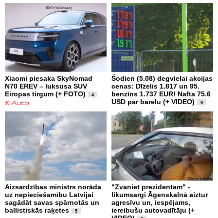
Xiaomi piesaka SkyNomad
Šodien (5.08) degvielai akcijas
N70 EREV – luksusa SUV
cenas: Dīzelis 1.817 un 95.
Eiropas tirgum (+ FOTO)
benzīns 1.737 EUR! Nafta 75.6
4
USD par barelu (+ VIDEO)
9
Aizsardzības ministrs norāda
"Zvaniet prezidentam" -
uz nepieciešamību Latvijai
likumsargi Āgenskalnā aiztur
sagādāt savas spārnotās un
agresīvu un, iespējams,
ballistiskās raķetes
iereibušu autovadītāju (+
5