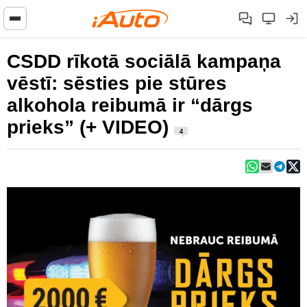
CSDD rīkotā sociālā kampaņa
vēstī: sēsties pie stūres
alkohola reibumā ir “dārgs
prieks” (+ VIDEO)
4