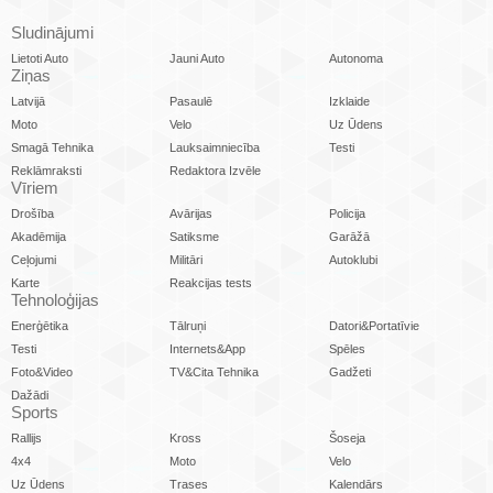
Sludinājumi
Lietoti Auto
Jauni Auto
Autonoma
Ziņas
Latvijā
Pasaulē
Izklaide
Moto
Velo
Uz Ūdens
Smagā Tehnika
Lauksaimniecība
Testi
Reklāmraksti
Redaktora Izvēle
Vīriem
Drošība
Avārijas
Policija
Akadēmija
Satiksme
Garāžā
Ceļojumi
Militāri
Autoklubi
Karte
Reakcijas tests
Tehnoloģijas
Enerģētika
Tālruņi
Datori&Portatīvie
Testi
Internets&App
Spēles
Foto&Video
TV&Cita Tehnika
Gadžeti
Dažādi
Sports
Rallijs
Kross
Šoseja
4x4
Moto
Velo
Uz Ūdens
Trases
Kalendārs