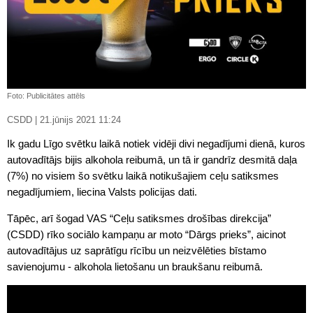
Foto: Publicitātes attēls
CSDD | 21.jūnijs 2021 11:24
Ik gadu Līgo svētku laikā notiek vidēji divi negadījumi dienā, kuros
autovadītājs bijis alkohola reibumā, un tā ir gandrīz desmitā daļa
(7%) no visiem šo svētku laikā notikušajiem ceļu satiksmes
negadījumiem, liecina Valsts policijas dati.
Tāpēc, arī šogad VAS “Ceļu satiksmes drošības direkcija”
(CSDD) rīko sociālo kampaņu ar moto “Dārgs prieks”, aicinot
autovadītājus uz saprātīgu rīcību un neizvēlēties bīstamo
savienojumu - alkohola lietošanu un braukšanu reibumā.