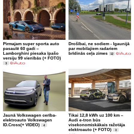
Pirmajam super sporta auto
Drošībai, ne sodiem - Igaunijā
pasaulē 60 gadi –
par mobilajiem radariem
Lamborghini piesaka īpašo
brīdinās ceļa zimes
12
versiju 99 vienībās (+ FOTO)
3
Jaunā Volkswagen cerība-
Tikai 12,8 kWh uz 100 km –
elektroauto Volkswagen
Audi e-tron būs
ID.Cross(+ VIDEO)
visekonomiskākais ražotāja
4
elektroauto (+ FOTO)
3