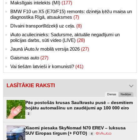
Makslīgais intelekts (MI)
(177)
BMW F10 un X5 (E70/F15) remonts: dzinēja ķēžu maiņa un
diagnostika Rīgā, atsauksmes
(7)
Dīvaini transportlīdzekļi uz ceļa.
(8)
iAuto aculiecinieks: Sadursme, aktuālie negadījumi un
policijas darbs, sūti video (LIVE)
(28)
Jaunā iAuto.lv mobilā versija 2026
(27)
Gaismas auto
(27)
Vai tiešām latvieši ir komunisti?
(41)
LASĪTĀKIE RAKSTI
Dienas
Nedēļas
Pēc postošās krusas Saulkrastu pusē – desmitiem
bojātu automašīnu un zaudējumi ap 100 000 eiro
2
Xiaomi piesaka SkyNomad N70 EREV – luksusa
SUV Eiropas tirgum (+ FOTO)
4