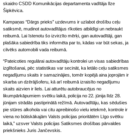
skaidro CSDD Komunikācijas departamenta vadītāja Ilze
Šipkēvica.
Kampaņas “Dārgs prieks” uzdevums ir uzlabot drošību ceļu
satiksmē, mudinot autovadītājus rīkoties atbildīgi un nebraukt
reibumā. Lai īstenotu šo izvirzīto mērķi, gan autovadītāji, gan
plašāka sabiedrība tiks informēta par to, kādas var būt sekas, ja
cilvēks automobili vada reibumā.
“Pateicoties regulārai autovadītāju kontrolei un visas sabiedrības
izglītošanai, pēc statistikas var secināt, ka letālo ceļu satiksmes
negadījumu skaits ir samazinājies, tomēr kopējā aina joprojām ir
skarba un dzērājšoferu, kā arī reibumā izraisīto negadījumu
skaits aizvien ir liels. Lai atturētu autobraucējus no
likumpārkāpumiem svētku laikā, policija no 22. jūnija līdz 28.
jūnijam strādās pastiprinātā režīmā. Autovadītāju, kas sēdušies
pie stūres alkohola vai citu apreibinošo vielu ietekmē, kontrole ir
viena no būtiskākajām Valsts policijas prioritātēm Līgo svētku
laikā,” uzsver Valsts policijas Satiksmes drošības pārvaldes
priekšnieks Juris Jančevskis.