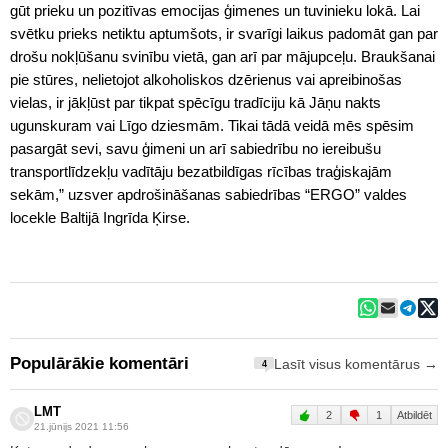
gūt prieku un pozitīvas emocijas ģimenes un tuvinieku lokā. Lai
svētku prieks netiktu aptumšots, ir svarīgi laikus padomāt gan par
drošu nokļūšanu svinību vietā, gan arī par mājupceļu. Braukšanai
pie stūres, nelietojot alkoholiskos dzērienus vai apreibinošas
vielas, ir jākļūst par tikpat spēcīgu tradīciju kā Jāņu nakts
ugunskuram vai Līgo dziesmām. Tikai tādā veidā mēs spēsim
pasargāt sevi, savu ģimeni un arī sabiedrību no iereibušu
transportlīdzekļu vadītāju bezatbildīgas rīcības traģiskajām
sekām,” uzsver apdrošināšanas sabiedrības “ERGO” valdes
locekle Baltijā Ingrīda Ķirse.
Populārākie komentāri
Lasīt visus komentārus →
4
LMT
2
1
Atbildēt
21.jūnijs 2021 11:56