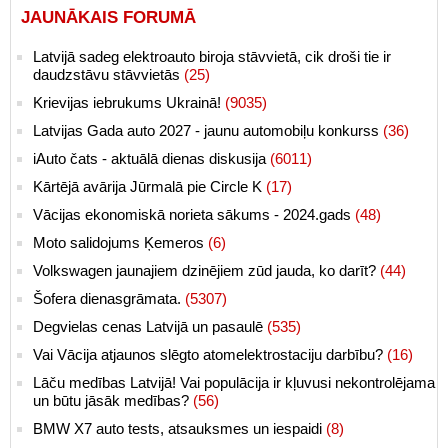
JAUNĀKAIS FORUMĀ
Latvijā sadeg elektroauto biroja stāvvietā, cik droši tie ir
daudzstāvu stāvvietās
(25)
Krievijas iebrukums Ukrainā!
(9035)
Latvijas Gada auto 2027 - jaunu automobiļu konkurss
(36)
iAuto čats - aktuālā dienas diskusija
(6011)
Kārtējā avārija Jūrmalā pie Circle K
(17)
Vācijas ekonomiskā norieta sākums - 2024.gads
(48)
Moto salidojums Ķemeros
(6)
Volkswagen jaunajiem dzinējiem zūd jauda, ko darīt?
(44)
Šofera dienasgrāmata.
(5307)
Degvielas cenas Latvijā un pasaulē
(535)
Vai Vācija atjaunos slēgto atomelektrostaciju darbību?
(16)
Lāču medības Latvijā! Vai populācija ir kļuvusi nekontrolējama
un būtu jāsāk medības?
(56)
BMW X7 auto tests, atsauksmes un iespaidi
(8)