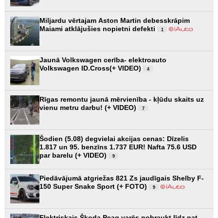
Miljardu vērtajam Aston Martin debesskrāpim
Maiami atklājušies nopietni defekti
1
Jaunā Volkswagen cerība- elektroauto
Volkswagen ID.Cross(+ VIDEO)
4
Rīgas remontu jaunā mērvienība - kļūdu skaits uz
vienu metru darbu! (+ VIDEO)
7
Šodien (5.08) degvielai akcijas cenas: Dīzelis
1.817 un 95. benzīns 1.737 EUR! Nafta 75.6 USD
par barelu (+ VIDEO)
9
Piedāvājumā atgriežas 821 Zs jaudīgais Shelby F-
150 Super Snake Sport (+ FOTO)
9
Elektriskais Škoda Peaq varēs nobraukt līdz pat