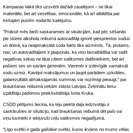
Kampaņas laikā tiks uzsvērti dažādi zaudējumi – ne tikai
materiālie, bet arī veselības, emocionālie, kā arī atbildība par
trešajām pusēm nodarīto kaitējumu.
“Praksē mēs bieži saskaramies ar situācijām, kad pēc sēšanās
pie stūres alkohola reibumā autovadītāji ignorē piespriestos sodus
un domā, ka neapmaksātā soda fakts tiks aizmirsts. Tā, protams,
nav, un autovadītājiem ir jāapzinās, ka viņu bezatbildība var radīt
negatīvas sekas ne tikai citiem satiksmes dalībniekiem, bet arī
pašiem sev un savām ģimenēm. Vienmēr ir izdevīgāk samaksāt
sodu uzreiz. Kavējot maksājumus un ļaujot parādiem uzkrāties,
galarezultātā atmaksājamās summas var nozīmīgi pieaugt,” par
braukšanas reibumā sekām stāsta Latvijas Zvērinātu tiesu
izpildītāju padomes priekšsēdētāja Iveta Kruka.
CSDD pētījums liecina, ka teju piektā daļa iedzīvotāju ir
saskārušies ar situāciju, kad braukšanas reibumā dēļ paši vai
viņu tuvinieki ir iekļuvuši ceļu satiksmes negadījumā.
“Līgo svētki ir gada gaišākie svētki, kuros ikviens no mums vēlas