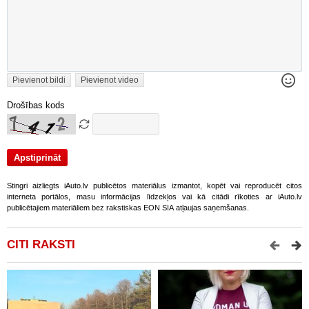
Pievienot bildi
Pievienot video
Drošības kods
Stingri aizliegts iAuto.lv publicētos materiālus izmantot, kopēt vai reproducēt citos
interneta portālos, masu informācijas līdzekļos vai kā citādi rīkoties ar iAuto.lv
publicētajiem materiāliem bez rakstiskas EON SIA atļaujas saņemšanas.
CITI RAKSTI