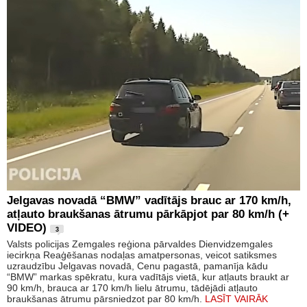
Jelgavas novadā “BMW” vadītājs brauc ar 170 km/h,
atļauto braukšanas ātrumu pārkāpjot par 80 km/h (+
VIDEO)
3
Valsts policijas Zemgales reģiona pārvaldes Dienvidzemgales
iecirkņa Reaģēšanas nodaļas amatpersonas, veicot satiksmes
uzraudzību Jelgavas novadā, Cenu pagastā, pamanīja kādu
“BMW” markas spēkratu, kura vadītājs vietā, kur atļauts braukt ar
90 km/h, brauca ar 170 km/h lielu ātrumu, tādējādi atļauto
braukšanas ātrumu pārsniedzot par 80 km/h.
LASĪT VAIRĀK