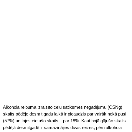
Alkohola reibumā izraisīto ceļu satiksmes negadījumu (CSNg)
skaits pēdējo desmit gadu laikā ir pieaudzis par vairāk nekā pusi
(57%) un tajos cietušo skaits – par 18%. Kaut bojā gājušo skaits
pēdējā desmitgadē ir samazinājies divas reizes, pērn alkohola