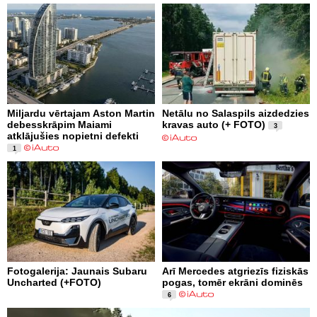
Miljardu vērtajam Aston Martin
Netālu no Salaspils aizdedzies
debesskrāpim Maiami
kravas auto (+ FOTO)
3
atklājušies nopietni defekti
1
Fotogalerija: Jaunais Subaru
Arī Mercedes atgriezīs fiziskās
Uncharted (+FOTO)
pogas, tomēr ekrāni dominēs
6