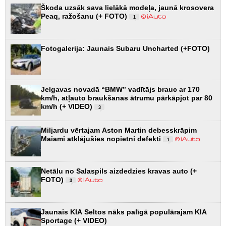
Škoda uzsāk sava lielākā modeļa, jaunā krosovera
Peaq, ražošanu (+ FOTO)
1
Fotogalerija: Jaunais Subaru Uncharted (+FOTO)
Jelgavas novadā “BMW” vadītājs brauc ar 170
km/h, atļauto braukšanas ātrumu pārkāpjot par 80
km/h (+ VIDEO)
3
Miljardu vērtajam Aston Martin debesskrāpim
Maiami atklājušies nopietni defekti
1
Netālu no Salaspils aizdedzies kravas auto (+
FOTO)
3
Jaunais KIA Seltos nāks palīgā populārajam KIA
Sportage (+ VIDEO)