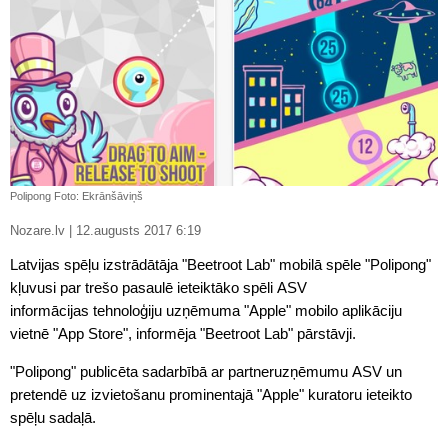
Polipong Foto: Ekrānšāviņš
Nozare.lv | 12.augusts 2017 6:19
Latvijas spēļu izstrādātāja "Beetroot Lab" mobilā spēle "Polipong"
kļuvusi par trešo pasaulē ieteiktāko spēli ASV
informācijas
tehnoloģiju
uzņēmuma "Apple" mobilo aplikāciju
vietnē "App Store", informēja "Beetroot Lab" pārstāvji.
"Polipong" publicēta sadarbībā ar partneruzņēmumu ASV un
pretendē uz izvietošanu prominentajā "Apple" kuratoru ieteikto
spēļu sadaļā.