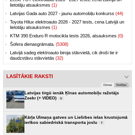
lietotāju atsauksmes
(1)
Latvijas Gada auto 2027 - jaunu automobiļu konkurss
(44)
Toyota Hilux elektroauto 2026 - 2027 tests, cena Latvijā un
lietotāju atsauksmes
(1)
KTM 390 Enduro R motocikla tests 2026, atsauksmes
(0)
Šofera dienasgrāmata.
(5308)
Latvijā sadeg elektroauto biroja stāvvietā, cik droši tie ir
daudzstāvu stāvvietās
(32)
LASĪTĀKIE RAKSTI
Dienas
Nedēļas
Latvijas tirgū ienāk Ķīnas automobiļu ražotājs
Zeekr (+ VIDEO)
5
Kārļa Ulmaņa gatves un Lielirbes ielas krustojumā
ierīkos sabiedriskā transporta joslu
7