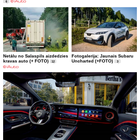
6
Netālu no Salaspils aizdedzies
Fotogalerija: Jaunais Subaru
kravas auto (+ FOTO)
Uncharted (+FOTO)
12
3