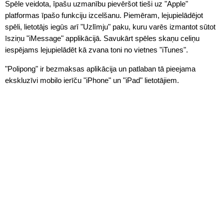
Spēle veidota, īpašu uzmanību pievēršot tieši uz "Apple"
platformas īpašo funkciju izcelšanu. Piemēram, lejupielādējot
spēli, lietotājs iegūs arī "Uzlīmju" paku, kuru varēs izmantot sūtot
īsziņu "iMessage" applikācijā. Savukārt spēles skaņu celiņu
iespējams lejupielādēt kā zvana toni no vietnes "iTunes".
"Polipong" ir bezmaksas aplikācija un patlaban tā pieejama
ekskluzīvi mobilo ierīču "iPhone" un "iPad" lietotājiem.