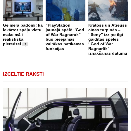
Geimera padomi: kā
’’PlayStation’’
Kratoss un Atreuss
iekārtot spēļu vietu
jaunajā spēlē ‘’God
cīņas turpinās –
F
maksimāli
of War Ragnarok’’
‘’Sony’’ izziņo ilgi
T
reālistiskai
būs pieejamas
gaidītās spēles
š
pieredzei
vairākas patīkamas
‘’God of War
j
2
funkcijas
Ragnarök’’
T
iznākšanas datumu
IZCELTIE RAKSTI