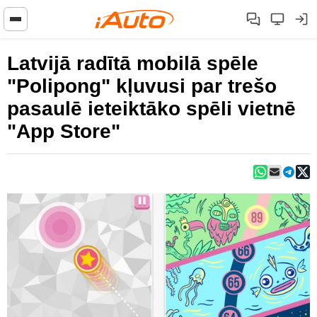
Latvijā radītā mobilā spēle
"Polipong" kļuvusi par trešo
pasaulē ieteiktāko spēli vietnē
"App Store"