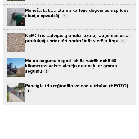
Mēneša laikā aizturēti kārtējie degvielas uzpildes
staciju apzadzēji
1
KEM: Trīs Latvijas granulu ražotāji apņēmušies ar
produkciju prioritāri nodrošināt vietējo tirgu
1
Melno segumu šogad ieklās vairāk nekā 50
kilometros valsts vietējo autoceļu ar grants
segumu
5
Pabeigta trīs reģionālo veloceļu izbūve (+ FOTO)
6