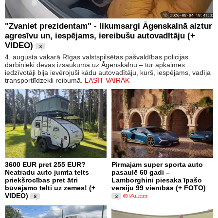
"Zvaniet prezidentam" - likumsargi Āgenskalnā aiztur
agresīvu un, iespējams, iereibušu autovadītāju (+
VIDEO)
3
4. augusta vakarā Rīgas valstspilsētas pašvaldības policijas
darbinieki devās izsaukumā uz Āgenskalnu – tur apkaimes
iedzīvotāji bija ievērojuši kādu autovadītāju, kurš, iespējams, vadīja
transportlīdzekli reibumā.
LASĪT VAIRĀK
3600 EUR pret 255 EUR?
Pirmajam super sporta auto
Neatradu auto jumta telts
pasaulē 60 gadi –
priekšrocības pret ātri
Lamborghini piesaka īpašo
būvējamo telti uz zemes! (+
versiju 99 vienībās (+ FOTO)
VIDEO)
8
3