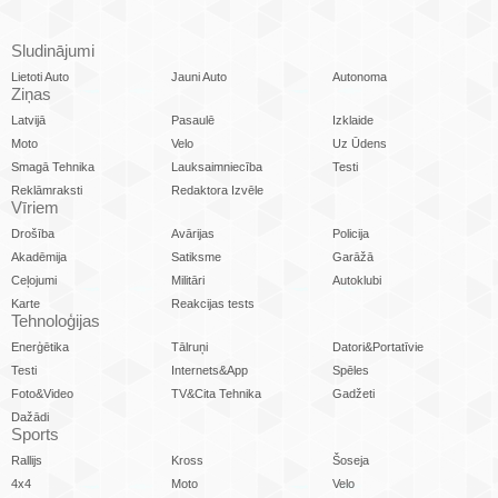
Sludinājumi
Lietoti Auto
Jauni Auto
Autonoma
Ziņas
Latvijā
Pasaulē
Izklaide
Moto
Velo
Uz Ūdens
Smagā Tehnika
Lauksaimniecība
Testi
Reklāmraksti
Redaktora Izvēle
Vīriem
Drošība
Avārijas
Policija
Akadēmija
Satiksme
Garāžā
Ceļojumi
Militāri
Autoklubi
Karte
Reakcijas tests
Tehnoloģijas
Enerģētika
Tālruņi
Datori&Portatīvie
Testi
Internets&App
Spēles
Foto&Video
TV&Cita Tehnika
Gadžeti
Dažādi
Sports
Rallijs
Kross
Šoseja
4x4
Moto
Velo