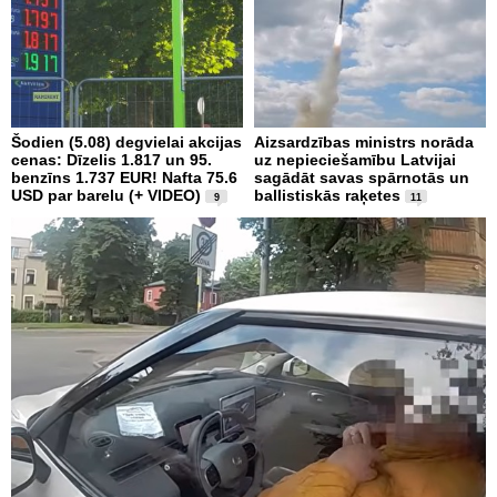
Šodien (5.08) degvielai akcijas
Aizsardzības ministrs norāda
cenas: Dīzelis 1.817 un 95.
uz nepieciešamību Latvijai
benzīns 1.737 EUR! Nafta 75.6
sagādāt savas spārnotās un
USD par barelu (+ VIDEO)
ballistiskās raķetes
9
11