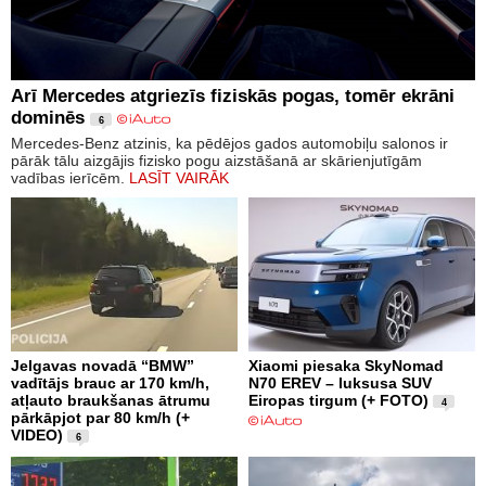
Arī Mercedes atgriezīs fiziskās pogas, tomēr ekrāni
dominēs
6
Mercedes-Benz atzinis, ka pēdējos gados automobiļu salonos ir
pārāk tālu aizgājis fizisko pogu aizstāšanā ar skārienjutīgām
vadības ierīcēm.
LASĪT VAIRĀK
Jelgavas novadā “BMW”
Xiaomi piesaka SkyNomad
vadītājs brauc ar 170 km/h,
N70 EREV – luksusa SUV
atļauto braukšanas ātrumu
Eiropas tirgum (+ FOTO)
4
pārkāpjot par 80 km/h (+
VIDEO)
6