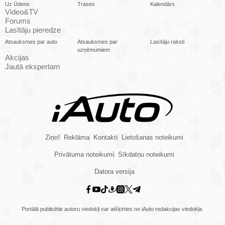
Uz Ūdens
Trases
Kalendārs
Video&TV
Forums
Lasītāju pieredze
Atsauksmes par auto
Atsauksmes par
Lasītāju raksti
uzņēmumiem
Akcijas
Jautā ekspertam
Ziņo!
Reklāma
Kontakti
Lietošanas noteikumi
Privātuma noteikumi
Sīkdatņu noteikumi
Datora versija
Portālā publicētie autoru viedokļi var atšķirties no iAuto redakcijas viedokļa.