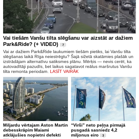
Vai tiešām Vanšu tilta slēgšanu var aizstāt ar dažiem
Park&Ride? (+ VIDEO)
7
Vai ar dažiem Park&Ride laukumiem tiešām pietiks, lai Vanšu tilta
slēgšanas laikā Rīga neiestrēgtu? Šajā sižetā skatāmies plašāk un
izstrādājam alternatīvu satiksmes plānu. Mērķis — nevis cerēt, ka
autovadītāji pazudīs, bet laikus sagatavot reālus maršrutus Vanšu
tilta remonta periodam.
LASĪT VAIRĀK
Miljardu vērtajam Aston Martin
“Virši” neto peļņa pirmajā
debesskrāpim Maiami
pusgadā sasniedz 4,2
atklājušies nopietni defekti
miljonus eiro
3