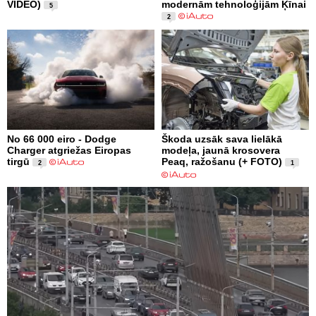
VIDEO)
modernām tehnoloģijām Ķīnai
5
2
No 66 000 eiro - Dodge
Škoda uzsāk sava lielākā
Charger atgriežas Eiropas
modeļa, jaunā krosovera
tirgū
Peaq, ražošanu (+ FOTO)
2
1