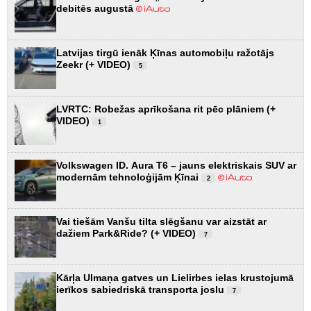
debitēs augustā
Latvijas tirgū ienāk Ķīnas automobiļu ražotājs
Zeekr (+ VIDEO)
5
LVRTC: Robežas aprīkošana rit pēc plāniem (+
VIDEO)
1
Volkswagen ID. Aura T6 – jauns elektriskais SUV ar
modernām tehnoloģijām Ķīnai
2
Vai tiešām Vanšu tilta slēgšanu var aizstāt ar
dažiem Park&Ride? (+ VIDEO)
7
Kārļa Ulmaņa gatves un Lielirbes ielas krustojumā
ierīkos sabiedriskā transporta joslu
7