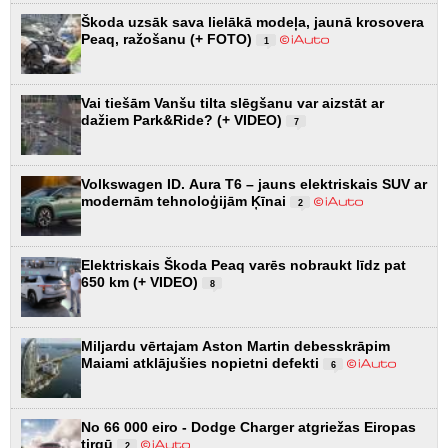
Škoda uzsāk sava lielākā modeļa, jaunā krosovera
Peaq, ražošanu (+ FOTO)
1
Vai tiešām Vanšu tilta slēgšanu var aizstāt ar
dažiem Park&Ride? (+ VIDEO)
7
Volkswagen ID. Aura T6 – jauns elektriskais SUV ar
modernām tehnoloģijām Ķīnai
2
Elektriskais Škoda Peaq varēs nobraukt līdz pat
650 km (+ VIDEO)
8
Miljardu vērtajam Aston Martin debesskrāpim
Maiami atklājušies nopietni defekti
6
No 66 000 eiro - Dodge Charger atgriežas Eiropas
tirgū
2