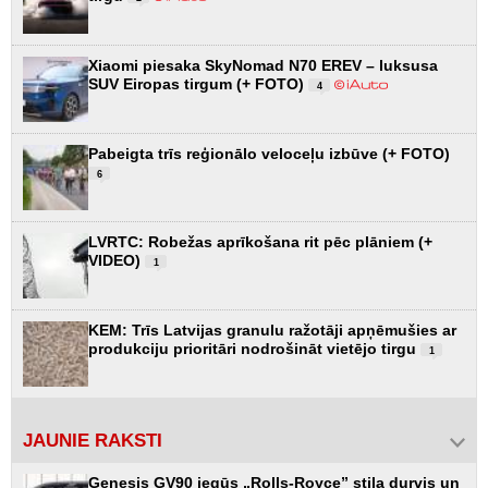
Xiaomi piesaka SkyNomad N70 EREV – luksusa
SUV Eiropas tirgum (+ FOTO)
4
Pabeigta trīs reģionālo veloceļu izbūve (+ FOTO)
6
LVRTC: Robežas aprīkošana rit pēc plāniem (+
VIDEO)
1
KEM: Trīs Latvijas granulu ražotāji apņēmušies ar
produkciju prioritāri nodrošināt vietējo tirgu
1
JAUNIE RAKSTI
Genesis GV90 iegūs „Rolls-Royce” stila durvis un