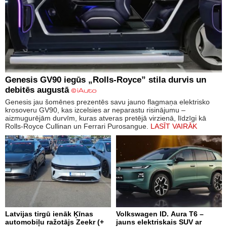
Genesis GV90 iegūs „Rolls-Royce” stila durvis un
debitēs augustā
Genesis jau šomēnes prezentēs savu jauno flagmaņa elektrisko
krosoveru GV90, kas izcelsies ar neparastu risinājumu –
aizmugurējām durvīm, kuras atveras pretējā virzienā, līdzīgi kā
Rolls-Royce Cullinan un Ferrari Purosangue.
LASĪT VAIRĀK
Latvijas tirgū ienāk Ķīnas
Volkswagen ID. Aura T6 –
automobiļu ražotājs Zeekr (+
jauns elektriskais SUV ar