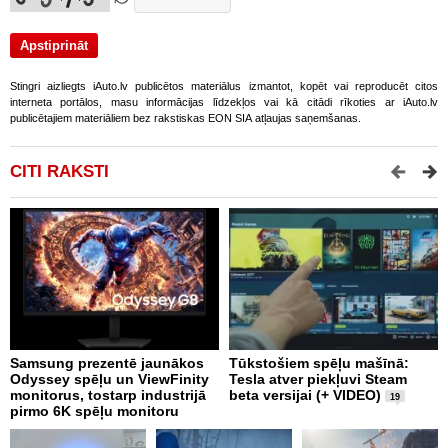
Stingri aizliegts iAuto.lv publicētos materiālus izmantot, kopēt vai reproducēt citos
interneta portālos, masu informācijas līdzekļos vai kā citādi rīkoties ar iAuto.lv
publicētajiem materiāliem bez rakstiskas EON SIA atļaujas saņemšanas.
CITI RAKSTI
Samsung prezentē jaunākos
Tūkstošiem spēļu mašīnā:
S
Odyssey spēļu un ViewFinity
Tesla atver piekļuvi Steam
d
monitorus, tostarp industrijā
beta versijai (+ VIDEO)
I
19
pirmo 6K spēļu monitoru