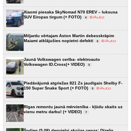
Xiaomi piesaka SkyNomad N70 EREV – luksusa
SUV Eiropas tirgum (+ FOTO)
4
Miljardu vērtajam Aston Martin debesskrāpim
Maiami atklājušies nopietni defekti
6
Jaunā Volkswagen cerība- elektroauto
Volkswagen ID.Cross(+ VIDEO)
5
Piedāvājumā atgriežas 821 Zs jaudīgais Shelby F-
150 Super Snake Sport (+ FOTO)
9
Rīgas remontu jaunā mērvienība - kļūdu skaits uz
vienu metru darbu! (+ VIDEO)
7
Šodien (5.08) degvielai akcijas cenas: Dīzelis