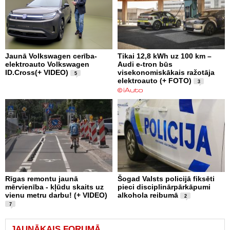
Jaunā Volkswagen cerība-
Tikai 12,8 kWh uz 100 km –
elektroauto Volkswagen
Audi e-tron būs
ID.Cross(+ VIDEO)
visekonomiskākais ražotāja
5
elektroauto (+ FOTO)
3
Rīgas remontu jaunā
Šogad Valsts policijā fiksēti
mērvienība - kļūdu skaits uz
pieci disciplinārpārkāpumi
vienu metru darbu! (+ VIDEO)
alkohola reibumā
2
7
JAUNĀKAIS FORUMĀ