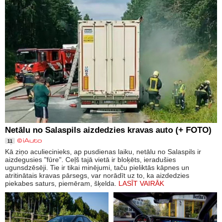
Netālu no Salaspils aizdedzies kravas auto (+ FOTO)
11
Kā ziņo aculiecinieks, ap pusdienas laiku, netālu no Salaspils ir
aizdegusies "fūre". Ceļš tajā vietā ir bloķēts, ieradušies
ugunsdzēsēji. Tie ir tikai minējumi, taču pieliktās kāpnes un
atritinātais kravas pārsegs, var norādīt uz to, ka aizdedzies
piekabes saturs, piemēram, šķelda.
LASĪT VAIRĀK