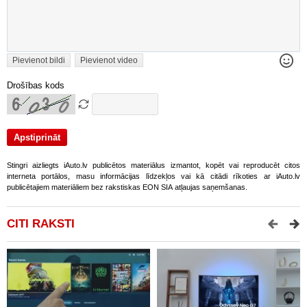
Pievienot bildi
Pievienot video
Drošības kods
Stingri aizliegts iAuto.lv publicētos materiālus izmantot, kopēt vai reproducēt citos
interneta portālos, masu informācijas līdzekļos vai kā citādi rīkoties ar iAuto.lv
publicētajiem materiāliem bez rakstiskas EON SIA atļaujas saņemšanas.
CITI RAKSTI