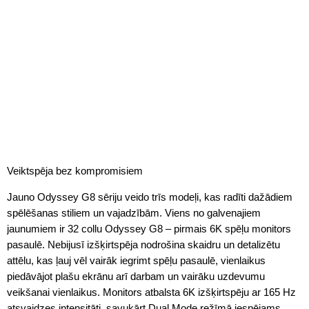
Veiktspēja bez kompromisiem
Jauno Odyssey G8 sēriju veido trīs modeļi, kas radīti dažādiem
spēlēšanas stiliem un vajadzībām. Viens no galvenajiem
jaunumiem ir 32 collu Odyssey G8 – pirmais 6K spēļu monitors
pasaulē. Nebijusī izšķirtspēja nodrošina skaidru un detalizētu
attēlu, kas ļauj vēl vairāk iegrimt spēļu pasaulē, vienlaikus
piedāvājot plašu ekrānu arī darbam un vairāku uzdevumu
veikšanai vienlaikus. Monitors atbalsta 6K izšķirtspēju ar 165 Hz
atsvaidzes intensitāti, savukārt Dual Mode režīmā iespējams