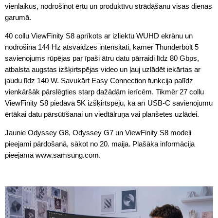
vienlaikus, nodrošinot ērtu un produktīvu strādāšanu visas dienas
garumā.
40 collu ViewFinity S8 aprīkots ar izliektu WUHD ekrānu un
nodrošina 144 Hz atsvaidzes intensitāti, kamēr Thunderbolt 5
savienojums rūpējas par īpaši ātru datu pārraidi līdz 80 Gbps,
atbalsta augstas izšķirtspējas video un ļauj uzlādēt iekārtas ar
jaudu līdz 140 W. Savukārt Easy Connection funkcija palīdz
vienkāršāk pārslēgties starp dažādām ierīcēm. Tikmēr 27 collu
ViewFinity S8 piedāvā 5K izšķirtspēju, kā arī USB-C savienojumu
ērtākai datu pārsūtīšanai un viedtālruņa vai planšetes uzlādei.
Jaunie Odyssey G8, Odyssey G7 un ViewFinity S8 modeļi
pieejami pārdošanā, sākot no 20. maija. Plašāka informācija
pieejama www.samsung.com.