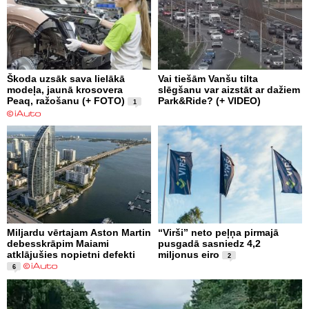
Škoda uzsāk sava lielākā
Vai tiešām Vanšu tilta
modeļa, jaunā krosovera
slēgšanu var aizstāt ar dažiem
Peaq, ražošanu (+ FOTO)
Park&Ride? (+ VIDEO)
1
Miljardu vērtajam Aston Martin
“Virši” neto peļņa pirmajā
debesskrāpim Maiami
pusgadā sasniedz 4,2
atklājušies nopietni defekti
miljonus eiro
2
6