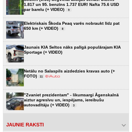
1.817 un 95. benzīns 1.737 EUR! Nafta 75.6 USD
par barelu (+ VIDEO)
9
Elektriskais Škoda Peaq varēs nobraukt līdz pat
650 km (+ VIDEO)
8
Jaunais KIA Seltos nāks palīgā populārajam KIA
Sportage (+ VIDEO)
Netālu no Salaspils aizdedzies kravas auto (+
FOTO)
11
"Zvaniet prezidentam" - likumsargi Āgenskalnā
aiztur agresīvu un, iespējams, iereibušu
autovadītāju (+ VIDEO)
3
JAUNIE RAKSTI