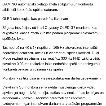
GAMING automātiski pielāgo attēla spilgtumu un kontrastu
atbilstoši konkrētās spēles saturam.
OLED tehnoloģija, kas paredzēta ikvienam
Šī gada inovāciju vidū ir arī Odyssey OLED G7 monitors, kas
augstākās klases attēla kvalitāti padara pieejamāku plašākam
spēlētāju lokam.
Tas nodrošina 4K izšķirtspēju un 165 Hz atsvaidzes intensitāti,
nodrošinot detalizētu attēla un vienmērīgu spēles kavlitāti. Dual
Mode režīmā iespējams sasniegt līdz 330 Hz FHD izšķirtspējā,
savukārt 0,03 ms reakcijas laiks nodrošina īpaši ātru sniegumu
konkurētspējīgās un dinamiskās spēlēs.
Monitori, kas tiks galā ar vissarežģītākajiem darba uzdevumiem
ViewFinity S8 monitoru sērija radīta mūsdienīgai darba videi,
apvienojot augstu izšķirtspēju, plašas savienojamības iespējas un
ergonomisku dizainu. Monitori paredzēti gan radošiem
uzdevumiem, gan intensīvam darbam ar vairākām programmām