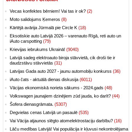
Vecas konfektes bērniem! Vai tas ir ok?
(2)
Moto salidojums Ķemeros
(8)
Kārtējā avārija Jūrmalā pie Circle K
(18)
Eksotiskie auto Latvijā 2026 – varenauto Rīgā, reti auto un
iAuto carspotting
(79)
Krievijas iebrukums Ukrainā!
(9040)
Latvijā sadeg elektroauto biroja stāvvietā, cik droši tie ir
daudzstāvu stāvvietās
(31)
Latvijas Gada auto 2027 - jaunu automobiļu konkurss
(36)
iAuto čats - aktuālā dienas diskusija
(6011)
Vācijas ekonomiskā norieta sākums - 2024.gads
(48)
Volkswagen jaunajiem dzinējiem zūd jauda, ko darīt?
(44)
Šofera dienasgrāmata.
(5307)
Degvielas cenas Latvijā un pasaulē
(535)
Vai Vācija atjaunos slēgto atomelektrostaciju darbību?
(16)
Lāču medības Latvijā! Vai populācija ir kļuvusi nekontrolējama