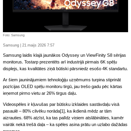
Foto: Samsung
Samsung | 21.maijs 2026 7:57
Samsung laidis klajā jaunākos Odyssey un ViewFinity S8 sērijas
monitorus. Tostarp prezentēts arī industrijā pirmais 6K spēļu
displejs, kas kvalitātes ziņā būtiski pārsniedz esošo 4K standartu.
Ar šiem jauninājumiem tehnoloģiju uzņēmums turpina stiprināt
pozīcijas OLED spēļu monitoru tirgū, jau trešo gadu pēc kārtas
ieņemot pirmo vietu ar 26% tirgus daļu.
Videospēles ir kļuvušas par būtisku izklaides sastāvdaļu visā
pasaulē – 80% cilvēku norāda[1], ka ikdienā mēdz ar tām
aizrauties. 68% atzīst, ka tas palīdz viņiem atslābināties, kamēr
vairāk nekā trešā daļa – ka spēles asina prātu un uzlabo dažādas