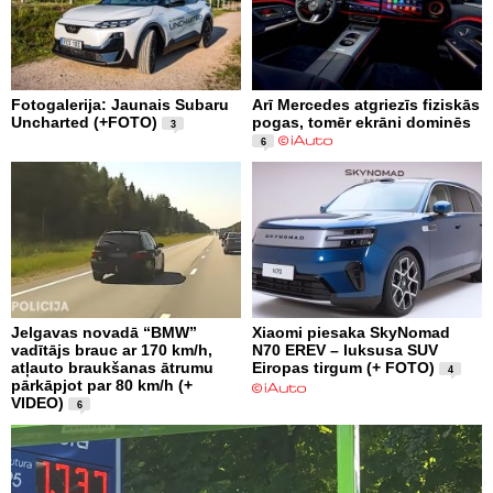
Fotogalerija: Jaunais Subaru
Arī Mercedes atgriezīs fiziskās
Uncharted (+FOTO)
pogas, tomēr ekrāni dominēs
3
6
Jelgavas novadā “BMW”
Xiaomi piesaka SkyNomad
vadītājs brauc ar 170 km/h,
N70 EREV – luksusa SUV
atļauto braukšanas ātrumu
Eiropas tirgum (+ FOTO)
4
pārkāpjot par 80 km/h (+
VIDEO)
6