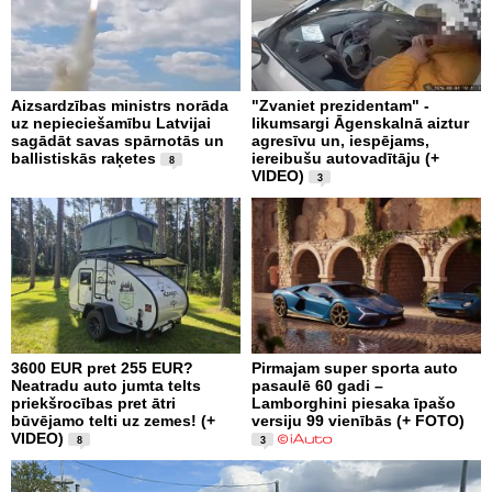
Aizsardzības ministrs norāda
"Zvaniet prezidentam" -
uz nepieciešamību Latvijai
likumsargi Āgenskalnā aiztur
sagādāt savas spārnotās un
agresīvu un, iespējams,
ballistiskās raķetes
iereibušu autovadītāju (+
8
VIDEO)
3
3600 EUR pret 255 EUR?
Pirmajam super sporta auto
Neatradu auto jumta telts
pasaulē 60 gadi –
priekšrocības pret ātri
Lamborghini piesaka īpašo
būvējamo telti uz zemes! (+
versiju 99 vienībās (+ FOTO)
VIDEO)
8
3