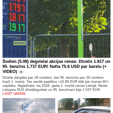
Šodien (5.08) degvielai akcijas cenas: Dīzelis 1.817 un
95. benzīns 1.737 EUR! Nafta 75.6 USD par barelu (+
VIDEO)
9
Dīzelis dārgāks par 28 centiem, bet 95. benzīns par 20 centiem
kopš 1. marta. Tas sanāk papildus +16.80 EUR klāt pie manas 60 l
uzpildes. Atgādinām, ka 2026. gada 1. martā cenas Latvijā, Neste
Lielupes DUS dīzeļdegvielai un 95. benzīnam bija 1.537 EUR.
LASĪT VAIRĀK