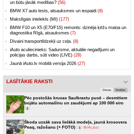
un būtu jāsāk medības?
(56)
BMW X7 auto tests, atsauksmes un iespaidi
(8)
Makslīgais intelekts (MI)
(177)
BMW F10 un X5 (E70/F15) remonts: dzinēja ķēžu maiņa un
diagnostika Rīgā, atsauksmes
(7)
Dīvaini transportlīdzekļi uz ceļa.
(8)
iAuto aculiecinieks: Sadursme, aktuālie negadījumi un
policijas darbs, sūti video (LIVE)
(28)
Jaunā iAuto.lv mobilā versija 2026
(27)
LASĪTĀKIE RAKSTI
Dienas
Nedēļas
Pēc postošās krusas Saulkrastu pusē – desmitiem
bojātu automašīnu un zaudējumi ap 100 000 eiro
2
Škoda uzsāk sava lielākā modeļa, jaunā krosovera
Peaq, ražošanu (+ FOTO)
1