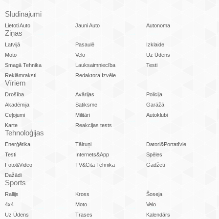
Sludinājumi
Lietoti Auto
Jauni Auto
Autonoma
Ziņas
Latvijā
Pasaulē
Izklaide
Moto
Velo
Uz Ūdens
Smagā Tehnika
Lauksaimniecība
Testi
Reklāmraksti
Redaktora Izvēle
Vīriem
Drošība
Avārijas
Policija
Akadēmija
Satiksme
Garāžā
Ceļojumi
Militāri
Autoklubi
Karte
Reakcijas tests
Tehnoloģijas
Enerģētika
Tālruņi
Datori&Portatīvie
Testi
Internets&App
Spēles
Foto&Video
TV&Cita Tehnika
Gadžeti
Dažādi
Sports
Rallijs
Kross
Šoseja
4x4
Moto
Velo
Uz Ūdens
Trases
Kalendārs