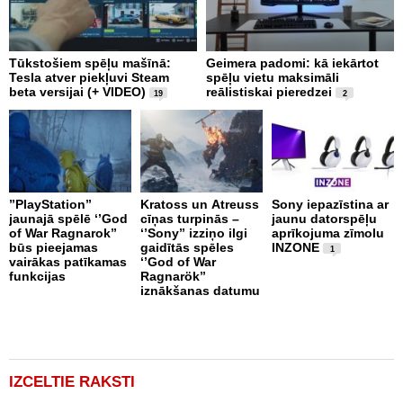
Tūkstošiem spēļu mašīnā:
Geimera padomi: kā iekārtot
L
Tesla atver piekļuvi Steam
spēļu vietu maksimāli
m
beta versijai (+ VIDEO)
reālistiskai pieredzei
s
19
2
s
s
’’PlayStation’’
Kratoss un Atreuss
Sony iepazīstina ar
jaunajā spēlē ‘’God
cīņas turpinās –
jaunu datorspēļu
I
of War Ragnarok’’
‘’Sony’’ izziņo ilgi
aprīkojuma zīmolu
š
būs pieejamas
gaidītās spēles
INZONE
1
P
vairākas patīkamas
‘’God of War
H
funkcijas
Ragnarök’’
W
iznākšanas datumu
IZCELTIE RAKSTI