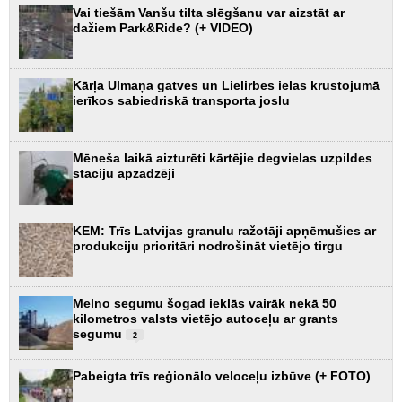
Vai tiešām Vanšu tilta slēgšanu var aizstāt ar
dažiem Park&Ride? (+ VIDEO)
Kārļa Ulmaņa gatves un Lielirbes ielas krustojumā
ierīkos sabiedriskā transporta joslu
Mēneša laikā aizturēti kārtējie degvielas uzpildes
staciju apzadzēji
KEM: Trīs Latvijas granulu ražotāji apņēmušies ar
produkciju prioritāri nodrošināt vietējo tirgu
Melno segumu šogad ieklās vairāk nekā 50
kilometros valsts vietējo autoceļu ar grants
segumu
2
Pabeigta trīs reģionālo veloceļu izbūve (+ FOTO)