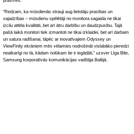
prasmes.
“Redzam, ka mūsdienās strauji aug lietotāju prasības un
vajadzības – mūsdienu spēlētāji no monitora sagaida ne tikai
izcilu attēla kvalitāti, bet arī ātru darbību un daudzpusību. Tajā
pašā laikā monitori tiek izmantoti ne tikai izklaidei, bet arī darbam
un satura radīšanai, tāpēc ar inovatīvajiem Odyssey un
ViewFinity ekrāniem mēs vēlamies nodrošināt vislabāko pieredzi
neatkarīgi no tā, kādam nolūkam tie ir iegādāti,” uzsver Līga Bite,
Samsung korporatīvās komunikācijas vadītāja Baltijā.