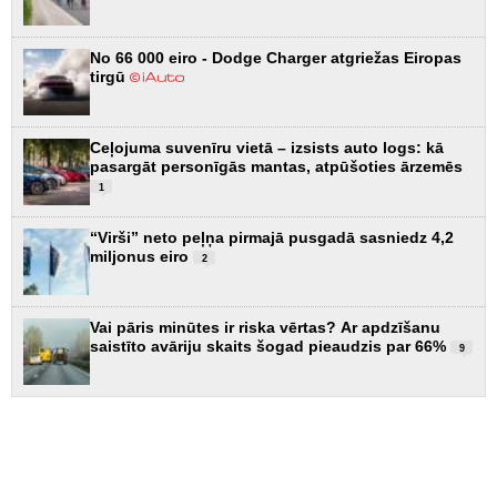
No 66 000 eiro - Dodge Charger atgriežas Eiropas
tirgū
Ceļojuma suvenīru vietā – izsists auto logs: kā
pasargāt personīgās mantas, atpūšoties ārzemēs
1
“Virši” neto peļņa pirmajā pusgadā sasniedz 4,2
miljonus eiro
2
Vai pāris minūtes ir riska vērtas? Ar apdzīšanu
saistīto avāriju skaits šogad pieaudzis par 66%
9