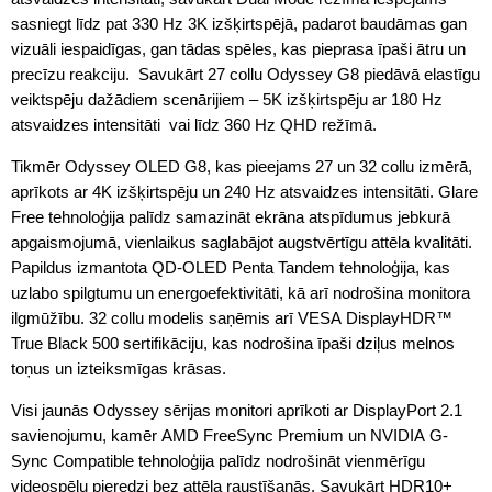
sasniegt līdz pat 330 Hz 3K izšķirtspējā, padarot baudāmas gan
vizuāli iespaidīgas, gan tādas spēles, kas pieprasa īpaši ātru un
precīzu reakciju. Savukārt 27 collu Odyssey G8 piedāvā elastīgu
veiktspēju dažādiem scenārijiem – 5K izšķirtspēju ar 180 Hz
atsvaidzes intensitāti vai līdz 360 Hz QHD režīmā.
Tikmēr Odyssey OLED G8, kas pieejams 27 un 32 collu izmērā,
aprīkots ar 4K izšķirtspēju un 240 Hz atsvaidzes intensitāti. Glare
Free tehnoloģija palīdz samazināt ekrāna atspīdumus jebkurā
apgaismojumā, vienlaikus saglabājot augstvērtīgu attēla kvalitāti.
Papildus izmantota QD-OLED Penta Tandem tehnoloģija, kas
uzlabo spilgtumu un energoefektivitāti, kā arī nodrošina monitora
ilgmūžību. 32 collu modelis saņēmis arī VESA DisplayHDR™
True Black 500 sertifikāciju, kas nodrošina īpaši dziļus melnos
toņus un izteiksmīgas krāsas.
Visi jaunās Odyssey sērijas monitori aprīkoti ar DisplayPort 2.1
savienojumu, kamēr AMD FreeSync Premium un NVIDIA G-
Sync Compatible tehnoloģija palīdz nodrošināt vienmērīgu
videospēļu pieredzi bez attēla raustīšanās. Savukārt HDR10+