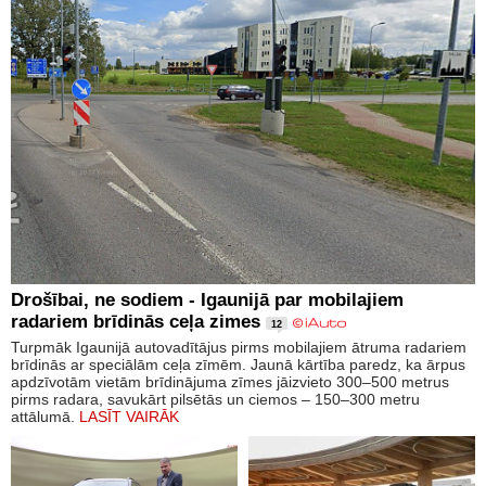
Drošībai, ne sodiem - Igaunijā par mobilajiem
radariem brīdinās ceļa zimes
12
Turpmāk Igaunijā autovadītājus pirms mobilajiem ātruma radariem
brīdinās ar speciālām ceļa zīmēm. Jaunā kārtība paredz, ka ārpus
apdzīvotām vietām brīdinājuma zīmes jāizvieto 300–500 metrus
pirms radara, savukārt pilsētās un ciemos – 150–300 metru
attālumā.
LASĪT VAIRĀK