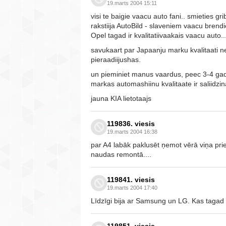
19.marts 2004 15:11
visi te baigie vaacu auto fani.. smieties gr
rakstiija AutoBild - slaveniem vaacu bren
Opel tagad ir kvalitatiivaakais vaacu auto..
savukaart par Japaanju marku kvalitaati n
pieraadiijushas.
un pieminiet manus vaardus, peec 3-4 gadi
markas automashiinu kvalitaate ir saliidzin
jauna KIA lietotaajs
119836. viesis
19.marts 2004 16:38
par A4 labāk paklusēt ņemot vērā viņa prie
naudas remontā....
119841. viesis
19.marts 2004 17:40
Līdzīgi bija ar Samsung un LG. Kas tagad
119851. viesis