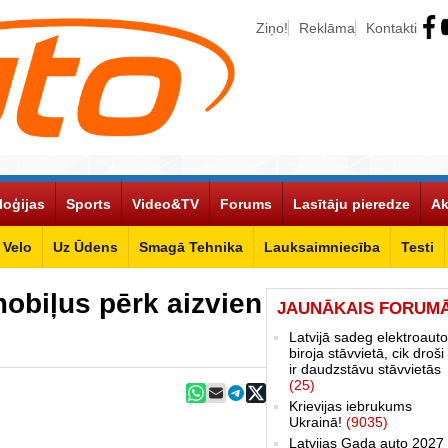
Ziņo!
Reklāma
Kontakti
loģijas
Sports
Video&TV
Forums
Lasītāju pieredze
Ak
Velo
Uz Ūdens
Smagā Tehnika
Lauksaimniecība
Testi
obiļus pērk aizvien
JAUNĀKAIS FORUM
Latvijā sadeg elektroauto
biroja stāvvietā, cik droši 
ir daudzstāvu stāvvietās
(25)
Krievijas iebrukums
Ukrainā!
(9035)
Latvijas Gada auto 2027 