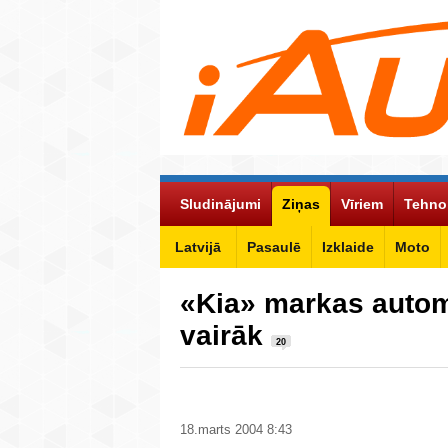
Sludinājumi
Ziņas
Vīriem
Tehno
Latvijā
Pasaulē
Izklaide
Moto
«Kia» markas autom
vairāk
20
18.marts 2004 8:43