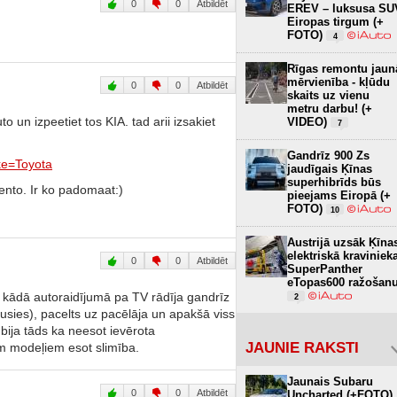
0
0
Atbildēt
EREV – luksusa SU
Eiropas tirgum (+
FOTO)
4
Rīgas remontu jaun
mērvienība - kļūdu
0
0
Atbildēt
skaits uz vienu
metru darbu! (+
o un izpeetiet tos KIA. tad arii izsakiet
VIDEO)
7
Gandrīz 900 Zs
ke=Toyota
jaudīgais Ķīnas
superhibrīds būs
rento. Ir ko padomaat:)
pieejams Eiropā (+
FOTO)
10
Austrijā uzsāk Ķīna
elektriskā kraviniek
0
0
Atbildēt
SuperPanther
eTopas600 ražošan
 kādā autoraidījumā pa TV rādīja gandrīz
2
gusies), pacelts uz pacēlāja un apakšā viss
bija tāds ka neesot ievērota
JAUNIE RAKSTI
iem modeļiem esot slimība.
Jaunais Subaru
0
0
Atbildēt
Uncharted (+FOTO)