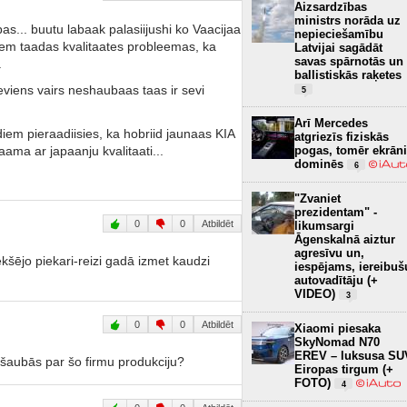
Aizsardzības
ministrs norāda uz
ibas... buutu labaak palasiijushi ko Vaacijaa
nepieciešamību
diem taadas kvalitaates probleemas, ka
Latvijai sagādāt
savas spārnotās un
.
ballistiskās raķetes
eviens vairs neshaubaas taas ir sevi
5
Arī Mercedes
em pieraadiisies, ka hobriid jaunaas KIA
atgriezīs fiziskās
aama ar japaanju kvalitaati...
pogas, tomēr ekrāni
dominēs
6
"Zvaniet
prezidentam" -
0
0
Atbildēt
likumsargi
Āgenskalnā aiztur
agresīvu un,
kšējo piekari-reizi gadā izmet kaudzi
iespējams, iereibuš
autovadītāju (+
VIDEO)
3
0
0
Atbildēt
Xiaomi piesaka
SkyNomad N70
EREV – luksusa SU
 šaubās par šo firmu produkciju?
Eiropas tirgum (+
FOTO)
4