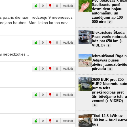
Pēc postošās krusa
Saulkrastu pusē –
0
0
Atbildēt
desmitiem bojātu
automašīnu un
irms paaris dienaam redzeeju 9 meenessus
zaudējumi ap 100
000 eiro
seejaas haubes. Man liekas ka tas nav
2
Elektriskais Škoda
Peaq varēs nobrauk
līdz pat 650 km (+
0
0
Atbildēt
VIDEO)
8
i nebeidzoties...
Iebraukšanai Rīgā 
Jelgavas puses
atvērs jaunuzbūvēt
pārvadu
0
0
Atbildēt
6
3600 EUR pret 255
EUR? Neatradu aut
jumta telts
priekšrocības pret
0
0
Atbildēt
ātri būvējamo telti 
zemes! (+ VIDEO)
6
Tikai 12,8 kWh uz
100 km – Audi e-tro
0
0
Atbildēt
būs