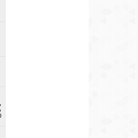
7
D
)