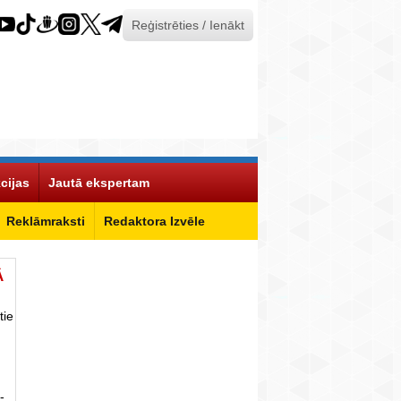
Reģistrēties / Ienākt
cijas
Jautā ekspertam
Reklāmraksti
Redaktora Izvēle
Ā
tie
-