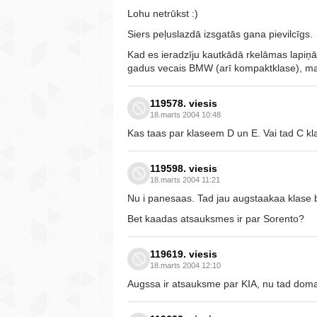
Lohu netrūkst :)
Siers peļuslazdā izsgatās gana pievilcīgs.
Kad es ieradzīju kautkādā rkelāmas lapiņā,
gadus vecais BMW (arī kompaktklase), mani
119578. viesis
18.marts 2004 10:48
Kas taas par klaseem D un E. Vai tad C k
119598. viesis
18.marts 2004 11:21
Nu i panesaas. Tad jau augstaakaa klase b
Bet kaadas atsauksmes ir par Sorento?
119619. viesis
18.marts 2004 12:10
Augssa ir atsauksme par KIA, nu tad domaa