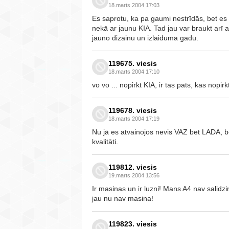
18.marts 2004 17:03
Es saprotu, ka pa gaumi nestrīdās, bet es
nekā ar jaunu KIA. Tad jau var braukt arī 
jauno dizainu un izlaiduma gadu.
119675. viesis
18.marts 2004 17:10
vo vo ... nopirkt KIA, ir tas pats, kas nopir
119678. viesis
18.marts 2004 17:19
Nu jā es atvainojos nevis VAZ bet LADA, 
kvalitāti.
119812. viesis
19.marts 2004 13:56
Ir masinas un ir luzni! Mans A4 nav salidz
jau nu nav masina!
119823. viesis