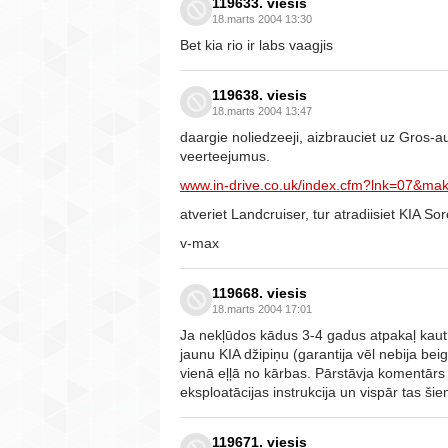
119633. viesis
18.marts 2004 13:30
Bet kia rio ir labs vaagjis
119638. viesis
18.marts 2004 13:47
daargie noliedzeeji, aizbrauciet uz Gros-aut
veerteejumus.
www.in-drive.co.uk/index.cfm?lnk=07&ma
atveriet Landcruiser, tur atradiisiet KIA So
v-max
119668. viesis
18.marts 2004 17:01
Ja nekļūdos kādus 3-4 gadus atpakaļ kaut
jaunu KIA džipiņu (garantija vēl nebija bei
vienā eļļā no kārbas. Pārstāvja komentārs 
eksploatācijas instrukcija un vispār tas š
119671. viesis