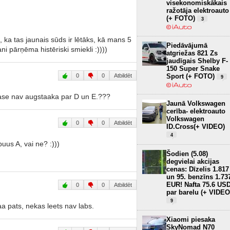
visekonomiskākais
ražotāja elektroauto
(+ FOTO)
3
 ka tas jaunais sūds ir lētāks, kā mans 5
Piedāvājumā
 pārņēma histēriski smiekli :))))
atgriežas 821 Zs
jaudīgais Shelby F-
150 Super Snake
0
0
Atbildēt
Sport (+ FOTO)
9
lase nav augstaaka par D un E.???
Jaunā Volkswagen
cerība- elektroauto
Volkswagen
0
0
Atbildēt
ID.Cross(+ VIDEO)
4
uus A, vai ne? :)))
Šodien (5.08)
degvielai akcijas
cenas: Dīzelis 1.817
un 95. benzīns 1.73
EUR! Nafta 75.6 US
0
0
Atbildēt
par barelu (+ VIDEO
9
 pats, nekas leets nav labs.
Xiaomi piesaka
SkyNomad N70