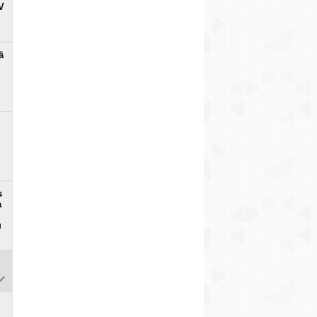
V
ā
s
a
u