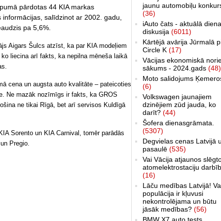
jaunu automobiļu konkur
kopumā pārdotas 44 KIA markas
(36)
informācijas, salīdzinot ar 2002. gadu,
iAuto čats - aktuālā dien
eaudzis pa 5,6%.
diskusija
(6011)
Kārtējā avārija Jūrmalā p
s Aigars Šulcs atzīst, ka par KIA modeļiem
Circle K
(17)
r ko liecina arī fakts, ka nepilna mēneša laikā
Vācijas ekonomiskā nori
as.
sākums - 2024.gads
(48)
Moto salidojums Ķemero
mā cena un augsta auto kvalitāte – pateicoties
(6)
ese. Ne mazāk nozīmīgs ir fakts, ka GROS
Volkswagen jaunajiem
dzinējiem zūd jauda, ko
a ne tikai Rīgā, bet arī servisos Kuldīgā
darīt?
(44)
Šofera dienasgrāmata.
(5307)
r KIA Sorento un KIA Carnival, tomēr parādās
Degvielas cenas Latvijā 
un Pregio.
pasaulē
(535)
Vai Vācija atjaunos slēgt
atomelektrostaciju darbī
(16)
Lāču medības Latvijā! Va
populācija ir kļuvusi
nekontrolējama un būtu
jāsāk medības?
(56)
BMW X7 auto tests,