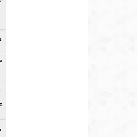
s
t
no
o
o
uz
n