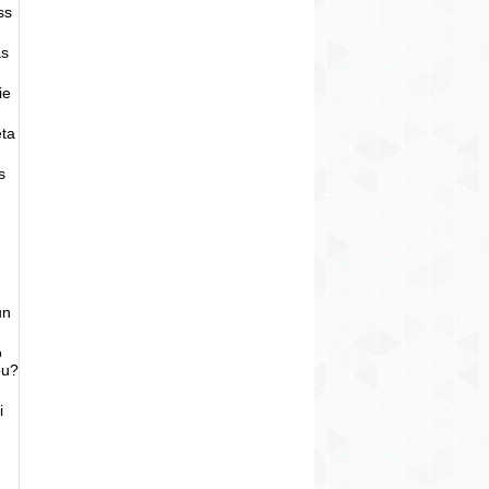
ss
as
ie
eta
s
un
o
bu?
i