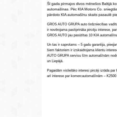
Šī gada pirmajos divos mēnešos Baltijā 
automašīnas. Pēc KIA Motors Co. sniegtās 
pārdoto KIA automašīnu skaits pasaulē pi
GROS AUTO GRUPA auto tirdzniecības vadītāj
ir novērojama pastiprināta pircēju interese, pa
GROS AUTO jau pasūtītas 10 KIA automašīn
Un tas ir saprotams – 5 gadu garantija, pieeja
šiem faktoriem ir izskaidrojama klientu inter
AUTO GRUPA servisu šīm automašīnām nodrošin
un Liepājā.
Pagaidām vislielāko interesi pircēji izrāda pa
arī interese par komercautomašīnām – K2500 