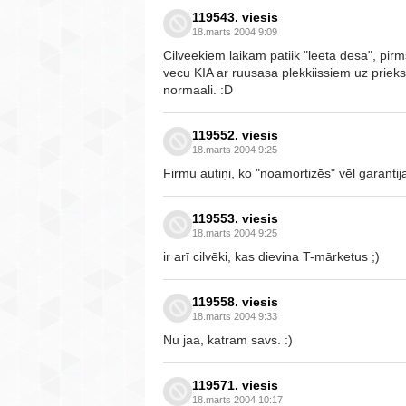
119543. viesis
18.marts 2004 9:09
Cilveekiem laikam patiik "leeta desa", p
vecu KIA ar ruusasa plekkiissiem uz priek
normaali. :D
119552. viesis
18.marts 2004 9:25
Firmu autiņi, ko "noamortizēs" vēl garantija
119553. viesis
18.marts 2004 9:25
ir arī cilvēki, kas dievina T-mārketus ;)
119558. viesis
18.marts 2004 9:33
Nu jaa, katram savs. :)
119571. viesis
18.marts 2004 10:17