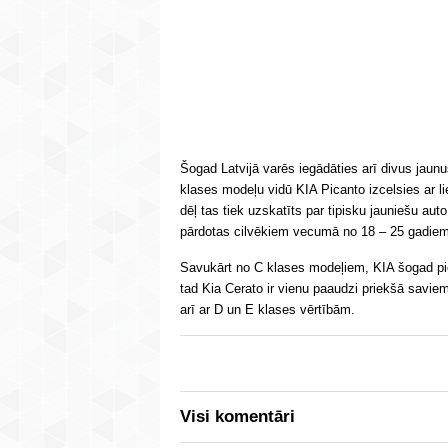
Šogad Latvijā varēs iegādāties arī divus jaun
klases modeļu vidū KIA Picanto izcelsies ar lie
dēļ tas tiek uzskatīts par tipisku jauniešu au
pārdotas cilvēkiem vecumā no 18 – 25 gadiem
Savukārt no C klases modeļiem, KIA šogad pie
tad Kia Cerato ir vienu paaudzi priekšā saviem
arī ar D un E klases vērtībām.
Visi komentāri