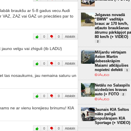
 labāk braukšu ar 5-8 gadus vecu Audi
Jelgavas novadā
ar VAZ, ZAZ vai GAZ un priecāties par to
“BMW” vadītājs
brauc ar 170 km/h,
atļauto braukšanas
ātrumu pārkāpjot pa
80 km/h (+ VIDEO)
0
0
Atbildēt
2
kt jauno velgu vai zhiguli (tb LADU)
Miljardu vērtajam
Aston Martin
debesskrāpim
0
0
Atbildēt
Maiami atklājušies
nopietni defekti
1
bet tas nosaukums, jau nemaina saturu un
Netālu no Salaspils
aizdedzies kravas
auto (+ FOTO
2
0
0
Atbildēt
inams ne ar vienu korejiesu brinumu! KIA
Jaunais KIA Seltos
nāks palīgā
populārajam KIA
Sportage (+ VIDEO)
0
0
Atbildēt