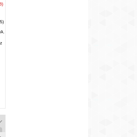
8)
5)
gā,
uz