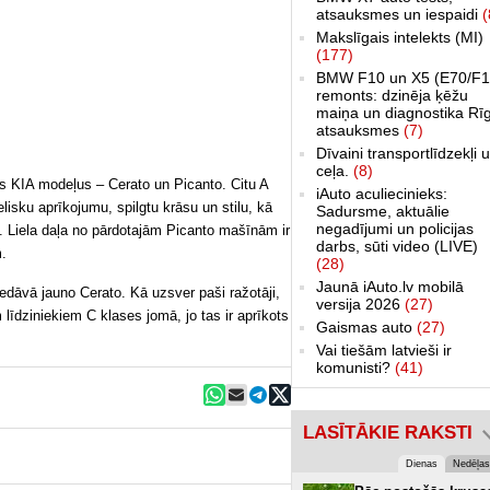
atsauksmes un iespaidi
(
Makslīgais intelekts (MI)
(177)
BMW F10 un X5 (E70/F1
remonts: dzinēja ķēžu
maiņa un diagnostika Rī
atsauksmes
(7)
Dīvaini transportlīdzekļi 
ceļa.
(8)
us KIA modeļus – Cerato un Picanto. Citu A
iAuto aculiecinieks:
lisku aprīkojumu, spilgtu krāsu un stilu, kā
Sadursme, aktuālie
negadījumi un policijas
to. Liela daļa no pārdotajām Picanto mašīnām ir
darbs, sūti video (LIVE)
.
(28)
Jaunā iAuto.lv mobilā
dāvā jauno Cerato. Kā uzsver paši ražotāji,
versija 2026
(27)
 līdziniekiem C klases jomā, jo tas ir aprīkots
Gaismas auto
(27)
Vai tiešām latvieši ir
komunisti?
(41)
LASĪTĀKIE RAKSTI
Dienas
Nedēļas