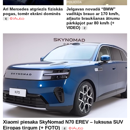
Arī Mercedes atgriezīs fiziskās
Jelgavas novadā “BMW”
pogas, tomēr ekrāni dominēs
vadītājs brauc ar 170 km/h,
atļauto braukšanas ātrumu
6
pārkāpjot par 80 km/h (+
VIDEO)
2
Xiaomi piesaka SkyNomad N70 EREV – luksusa SUV
Eiropas tirgum (+ FOTO)
4