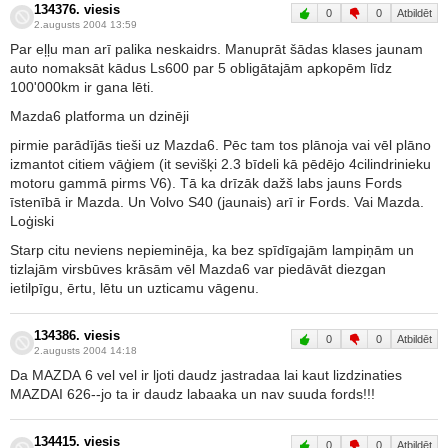
134376. viesis
0
0
Atbildēt
2.augusts 2004 13:59
Par eļļu man arī palika neskaidrs. Manuprāt šādas klases jaunam
auto nomaksāt kādus Ls600 par 5 obligātajām apkopēm līdz
100'000km ir gana lēti.
Mazda6 platforma un dzinēji
pirmie parādījās tieši uz Mazda6. Pēc tam tos plānoja vai vēl plāno
izmantot citiem vāģiem (it sevišķi 2.3 bīdeli kā pēdējo 4cilindrinieku
motoru gammā pirms V6). Tā ka drīzāk dažš labs jauns Fords
īstenībā ir Mazda. Un Volvo S40 (jaunais) arī ir Fords. Vai Mazda.
Loģiski
Starp citu neviens nepieminēja, ka bez spīdīgajām lampiņām un
tizlajām virsbūves krāsām vēl Mazda6 var piedāvāt diezgan
ietilpīgu, ērtu, lētu un uzticamu vāgenu.
134386. viesis
0
0
Atbildēt
2.augusts 2004 14:18
Da MAZDA 6 vel vel ir ljoti daudz jastradaa lai kaut lizdzinaties
MAZDAI 626--jo ta ir daudz labaaka un nav suuda fords!!!
134415. viesis
0
0
Atbildēt