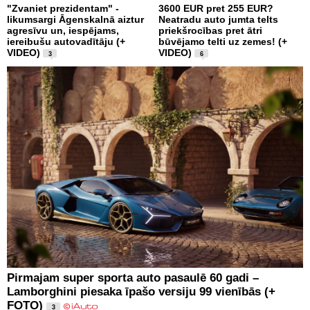
"Zvaniet prezidentam" -
3600 EUR pret 255 EUR?
likumsargi Āgenskalnā aiztur
Neatradu auto jumta telts
agresīvu un, iespējams,
priekšrocības pret ātri
iereibušu autovadītāju (+
būvējamo telti uz zemes! (+
VIDEO)
VIDEO)
3
6
Pirmajam super sporta auto pasaulē 60 gadi –
Lamborghini piesaka īpašo versiju 99 vienībās (+
FOTO)
3