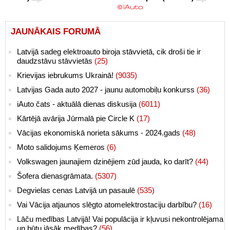
JAUNĀKAIS FORUMĀ
Latvijā sadeg elektroauto biroja stāvvietā, cik droši tie ir
daudzstāvu stāvvietās
(25)
Krievijas iebrukums Ukrainā!
(9035)
Latvijas Gada auto 2027 - jaunu automobiļu konkurss
(36)
iAuto čats - aktuālā dienas diskusija
(6011)
Kārtējā avārija Jūrmalā pie Circle K
(17)
Vācijas ekonomiskā norieta sākums - 2024.gads
(48)
Moto salidojums Ķemeros
(6)
Volkswagen jaunajiem dzinējiem zūd jauda, ko darīt?
(44)
Šofera dienasgrāmata.
(5307)
Degvielas cenas Latvijā un pasaulē
(535)
Vai Vācija atjaunos slēgto atomelektrostaciju darbību?
(16)
Lāču medības Latvijā! Vai populācija ir kļuvusi nekontrolējama
un būtu jāsāk medības?
(56)