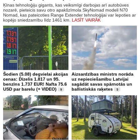
Ķīnas tehnoloģiju gigants, kas veiksmīgi darbojas arī autobūves
nozarē, pieteicis savu otro apakšzīmola SkyNomad modeli N70
Nomad, kas pateicoties Range Extender tehnoloģijai var lepoties ar
kopējo sniedzamību līdz 1461 km.
LASĪT VAIRĀK
Šodien (5.08) degvielai akcijas
Aizsardzības ministrs norāda
cenas: Dīzelis 1.817 un 95.
uz nepieciešamību Latvijai
benzīns 1.737 EUR! Nafta 75.6
sagādāt savas spārnotās un
USD par barelu (+ VIDEO)
ballistiskās raķetes
9
5