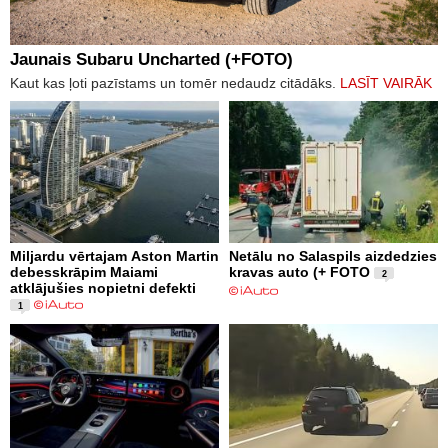
Jaunais Subaru Uncharted (+FOTO)
Kaut kas ļoti pazīstams un tomēr nedaudz citādāks.
LASĪT VAIRĀK
Miljardu vērtajam Aston Martin
Netālu no Salaspils aizdedzies
debesskrāpim Maiami
kravas auto (+ FOTO
2
atklājušies nopietni defekti
1