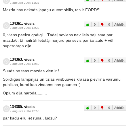
2.augusts 2004 11:37
Mazda nav nekāds japāņu automobilis, tas ir FORDS!
134361. viesis
0
0
Atbildēt
2.augusts 2004 12:32
0, viens paeica godīgi... Tādēļ neviens nav lielā sajūsmā par
mazda6, tā neitrāli lietotāji noņurd pie sevis par šo auto + vēl
superdārga eļļa
134363. viesis
0
0
Atbildēt
2.augusts 2004 12:40
Suuds no taas mazdas vien ir !
Spiidiigas lampinjas un tizlas virsbuuves kraasa pievilina vairumu
publikas, kurai kaa zinaams nav gaumes :)
Opium dlja naroda.........
134365. viesis
0
0
Atbildēt
2.augusts 2004 12:56
par kādu eļļu iet runa , lūdzu?