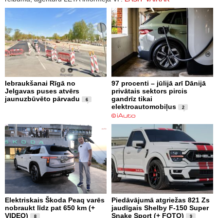
Iebraukšanai Rīgā no
97 procenti – jūlijā arī Dānijā
Jelgavas puses atvērs
privātais sektors pircis
jaunuzbūvēto pārvadu
gandrīz tikai
6
elektroautomobiļus
2
Elektriskais Škoda Peaq varēs
Piedāvājumā atgriežas 821 Zs
nobraukt līdz pat 650 km (+
jaudīgais Shelby F-150 Super
VIDEO)
Snake Sport (+ FOTO)
8
9