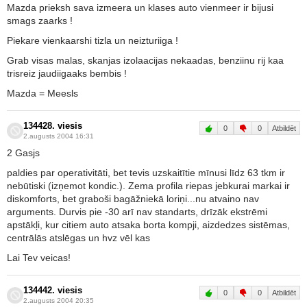
Mazda prieksh sava izmeera un klases auto vienmeer ir bijusi
smags zaarks !
Piekare vienkaarshi tizla un neizturiiga !
Grab visas malas, skanjas izolaacijas nekaadas, benziinu rij kaa
trisreiz jaudiigaaks bembis !
Mazda = Meesls
134428. viesis
0
0
Atbildēt
2.augusts 2004 16:31
2 Gasjs
paldies par operativitāti, bet tevis uzskaitītie mīnusi līdz 63 tkm ir
nebūtiski (izņemot kondic.). Zema profila riepas jebkurai markai ir
diskomforts, bet graboši bagāžniekā loriņi...nu atvaino nav
arguments. Durvis pie -30 arī nav standarts, drīzāk ekstrēmi
apstākļi, kur citiem auto atsaka borta kompji, aizdedzes sistēmas,
centrālās atslēgas un hvz vēl kas
Lai Tev veicas!
134442. viesis
0
0
Atbildēt
2.augusts 2004 20:35