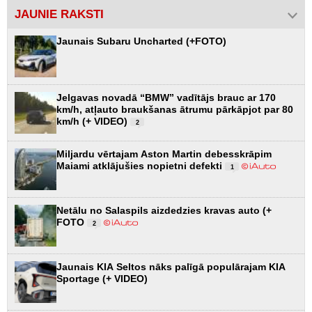
JAUNIE RAKSTI
Jaunais Subaru Uncharted (+FOTO)
Jelgavas novadā “BMW” vadītājs brauc ar 170
km/h, atļauto braukšanas ātrumu pārkāpjot par 80
km/h (+ VIDEO)
2
Miljardu vērtajam Aston Martin debesskrāpim
Maiami atklājušies nopietni defekti
1
Netālu no Salaspils aizdedzies kravas auto (+
FOTO
2
Jaunais KIA Seltos nāks palīgā populārajam KIA
Sportage (+ VIDEO)