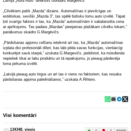
Latvijā „Aura Auto” direktors Gundars Margēvičs.
„Cilvēkiem patīk „Mazda” dizains. Automašīnas ir pievilcīgas un
estētiskas, sevišķi „Mazda 3”, tas spēlē būtisku lomu auto izvēlē. Tāpat
ļoti svarīgs faktors ir tas, ka „Mazda” automašīnām ir sabalansēta cena
ar aprīkojumu. Tas padara „Mazdas” pieejamas plašākam cilvēku lokam,”
panākumus skaidro G.Margēvičs.
„Pārdošanas apjomu celšanu ietekmē arī tas, ka „Mazda” automašīnas
izplata divi profesionāli dīleri, kas labi pilda savas funkcijas, vienlaicīgi
konkurējot savā starpā,” uzskata G.Margevičs, piebilstot, ka mūsdienās
nepietiek tikai ar labu produktu un tā iepakojumu, jo pieaug pārdevēja
loma pirkuma izvēlē.
„Latvijā pieaug auto tirgus un arī tas ir viens no faktoriem, kas nosaka
pārdošanas apjoma palielināšanos,” uzskata A.Rihters.
Visi komentāri
134348. viesis
0
0
Atbildēt