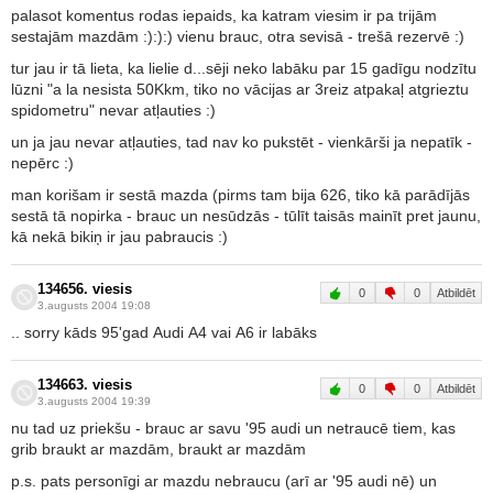
palasot komentus rodas iepaids, ka katram viesim ir pa trijām
sestajām mazdām :):):) vienu brauc, otra sevisā - trešā rezervē :)
tur jau ir tā lieta, ka lielie d...sēji neko labāku par 15 gadīgu nodzītu
lūzni "a la nesista 50Kkm, tiko no vācijas ar 3reiz atpakaļ atgrieztu
spidometru" nevar atļauties :)
un ja jau nevar atļauties, tad nav ko pukstēt - vienkārši ja nepatīk -
nepērc :)
man korišam ir sestā mazda (pirms tam bija 626, tiko kā parādījās
sestā tā nopirka - brauc un nesūdzās - tūlīt taisās mainīt pret jaunu,
kā nekā bikiņ ir jau pabraucis :)
134656. viesis
0
0
Atbildēt
3.augusts 2004 19:08
.. sorry kāds 95'gad Audi A4 vai A6 ir labāks
134663. viesis
0
0
Atbildēt
3.augusts 2004 19:39
nu tad uz priekšu - brauc ar savu '95 audi un netraucē tiem, kas
grib braukt ar mazdām, braukt ar mazdām
p.s. pats personīgi ar mazdu nebraucu (arī ar '95 audi nē) un