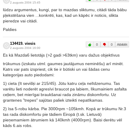
2.augusts 2004 15:45
lūdzu argumentus, kungi, par to mazdas sliktumu, citādi tāda bābu
pļekstēšana vien ...konkrēti, kas, kad un kāpēc ir noticis, slikta
pieredze vai citādi.
Paldies
134419. viesis
0
0
Atbildēt
2.augusts 2004 16:00
Es kā Mazda6 lietotājs (>2 gadi >63tkm) varu dažus objektīvus
trūkumus (izskatu utml. gaumes jautājumus neminēšu) arī minēt.
Katrs var pats izspriest, cik tie ir būtiski un vai šādas cenu
kategorijas auto piedodami:
1) cieta (It sevišķi ar 215/45). Jūtu katru ceļa nelīdzenumu. Tas
varētu lieti noderēt agresīvi braucot pa labiem, līkumainiem asfalta
ceļiem, bet mierīgai braukšanai rada zināmu diskomfortu. Uz
grantenes "trepes" sajūtas paliek izteikti nepatīkamas.
2) īsa 5-robu kārba. Pie 3000rpm ~105kmh. Kopā ar trūkumu Nr.3
tas rada diskomfortu pie tādiem Eiropā (t.sk. Lietuvā)
pieņemamiem ātrumiem kā 140kmh (4000rpm). Baisi derētu vēl
kāds 6.ais robs.