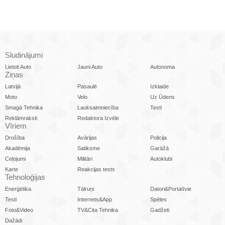
Sludinājumi
Lietoti Auto
Jauni Auto
Autonoma
Ziņas
Latvijā
Pasaulē
Izklaide
Moto
Velo
Uz Ūdens
Smagā Tehnika
Lauksaimniecība
Testi
Reklāmraksti
Redaktora Izvēle
Vīriem
Drošība
Avārijas
Policija
Akadēmija
Satiksme
Garāžā
Ceļojumi
Militāri
Autoklubi
Karte
Reakcijas tests
Tehnoloģijas
Enerģētika
Tālruņi
Datori&Portatīvie
Testi
Internets&App
Spēles
Foto&Video
TV&Cita Tehnika
Gadžeti
Dažādi