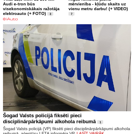
Audi e-tron būs
mērvienība - kļūdu skaits uz
visekonomiskākais ražotāja
vienu metru darbu! (+ VIDEO)
elektroauto (+ FOTO)
3
7
Šogad Valsts policijā fiksēti pieci
disciplinārpārkāpumi alkohola reibumā
1
Šogad Valsts policijā (VP) fiksēti pieci disciplinārpārkāpumi alkohola
reibumā, aģentūru LETA informēja VP.
LASĪT VAIRĀK