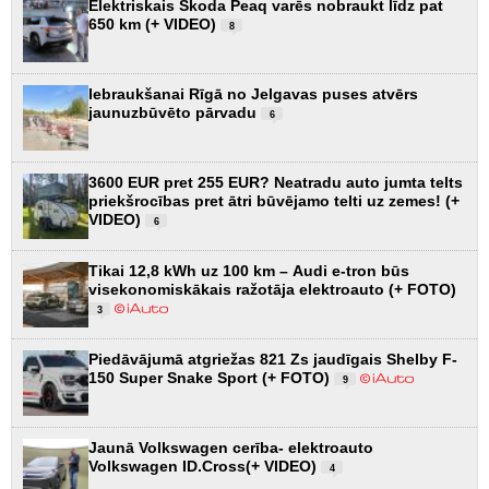
Elektriskais Škoda Peaq varēs nobraukt līdz pat
650 km (+ VIDEO)
8
Iebraukšanai Rīgā no Jelgavas puses atvērs
jaunuzbūvēto pārvadu
6
3600 EUR pret 255 EUR? Neatradu auto jumta telts
priekšrocības pret ātri būvējamo telti uz zemes! (+
VIDEO)
6
Tikai 12,8 kWh uz 100 km – Audi e-tron būs
visekonomiskākais ražotāja elektroauto (+ FOTO)
3
Piedāvājumā atgriežas 821 Zs jaudīgais Shelby F-
150 Super Snake Sport (+ FOTO)
9
Jaunā Volkswagen cerība- elektroauto
Volkswagen ID.Cross(+ VIDEO)
4