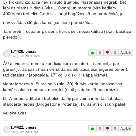
3) Trokšņu izolācija nav šī auto trumpis. Plastmasas negrab, bet
labi dzirdams ir riepu (virs 110kmh) un motora (virs kādiem
4000rpm) trobelis. Grab visi loriņi bagāžniekā un bardačokā, jo
nav visādas slēgtas kabatiņas tiem paredzētas.
Tam pretī ir čupa ar plusiem, kurus šeit neuzskaitīšu (skat. Lasītāju
pieredzi).
134420. viesis
0
0
Atbildēt
2.augusts 2004 16:05
Ā! Un vienreiz nomira kondicioniera radiators - samainīja par
garantiju. Ja sasit (man viena dāma iebrauca aizmugures buferī),
tad detaļas ir jāpagaida. 17" collu diski ir jālāpa vismaz
vienreiz sezonā. Stiprā salā (pie -30) durvis kārtīgi neaiztaisās,
kamēr salons nedaudz neiesilst (smāķis defaultā nepareizs).
BTW riepu radītajam trobelim daļēji par vainu ir ne tās labākās
standarta riepas (Bridgestone Potenza), kuras ātri dilst un paliek
vēl skaļākas.
134422. viesis
0
0
Atbildēt
2.augusts 2004 16:18