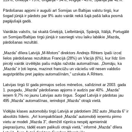
Pārdošanas apjomi ir auguši arī Somijas un Baltijas valstu tirgū, kur
šogad jūnijā ir pārdots par 9% auto vairāk nekā šajā pašā laika posmā
pagājušajā gadā.
Vairākās valstīs, tai skaitā Grieķijā, Lielbritānijā, Spānijā, Itālijā, Portugālē
un Somijas/Baltijas tirgū jūnijā ir sasniegti visu laiku labākie „Mazda„
pārdošanas rezultāti.
„Mazda” dīlera Latvijā „M-Motors” direktors Andrejs Rihters īpaši izceļ
lielos pārdošanas rezultātus Francijā (28%) un Vācijā (6%), kur līdz šim
pircēji vairāk izvēlējās pašu mājās ražotās automašīnas. „Domāju, ka
„Mazda” ir ļoti lepna, mazinot francūžu un vāciešu vēl nesen valdošo
augstprātību pret japāņu automašīnām,” uzskata A.Rihters.
Latvijas tirgū šī gada pirmajos sešos mēnešos, salīdzinot ar 2003. gada
1. pusgadu, „Mazda” pārdošanas apjoms ir audzis par 40%. „Mazda”
ieņem 9,7% no jaunu Latvijas auto tirgus. Šogad Latvijā ir pārdotas jau
495 „Mazda” automašīnas, ierindojot „Mazdu” otrajā vietā.
Vidējās klases automobiļu tirgū Latvijā ar pārdotiem 282 auto „Mazda 6” ir
absolūts līderis. „Arī kompaktklasē „Mazda” automobiļi ieņemtu pirmo
vietu ar modeli „Mazda 3”, diemžēl rūpnīca nespēj apmierināt
pieprasījumu, tādēļ esam palikuši otrajā vietā,” informē „Mazda” dīlera