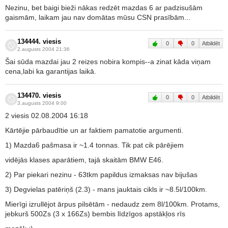
Nezinu, bet baigi bieži nākas redzēt mazdas 6 ar padzisušām
gaismām, laikam jau nav domātas mūsu CSN prasībām...
134444. viesis
0
0
Atbildēt
2.augusts 2004 21:36
Šai sūda mazdai jau 2 reizes nobira kompis--a zinat kāda viņam
cena,labi ka garantijas laikā.
134470. viesis
0
0
Atbildēt
3.augusts 2004 9:00
2 viesis 02.08.2004 16:18
Kārtējie pārbaudītie un ar faktiem pamatotie argumenti.
1) Mazda6 pašmasa ir ~1.4 tonnas. Tik pat cik pārējiem
vidējās klases aparātiem, tajā skaitām BMW E46.
2) Par piekari nezinu - 63tkm papildus izmaksas nav bijušas
3) Degvielas patēriņš (2.3) - mans jauktais cikls ir ~8.5l/100km.
Mierīgi izrullējot ārpus pilsētām - nedaudz zem 8l/100km. Protams,
jebkurš 500Zs (3 x 166Zs) bembis līdzīgos apstākļos rīs