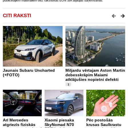
publicētajiem materiāliem bez rakstiskas EON SIA atļaujas saņemšanas.
CITI RAKSTI
Jaunais Subaru Uncharted
Miljardu vērtajam Aston Martin
P
(+FOTO)
debesskrāpim Maiami
p
atklājušies nopietni defekti
L
v
1
Arī Mercedes
Xiaomi piesaka
Pēc postošās
atgriezīs fiziskās
SkyNomad N70
krusas Saulkrastu
9