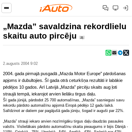
„Mazda” savaldzina rekordlielu
skaitu auto pircēju
21
2.augusts 2004 9:02
2004. gada pirmajā pusgadā „Mazda Motor Europe” pārdošanas
apjoms ir dubultojies. Šī gada otrā ceturkšņa rezultāti ir labākie
pēdējos 10 gados. Arī Latvijā „Mazda” pircēju skaits aug ļoti
straujā tempā, iekarojot arvien lielāku tirgus daļu.
Šī gada jūnijā, pārdodot 25 700 automašīnas, „Mazda” sasniegusi savu
rekordu pārdoto automašīnu apjomā Eiropā pēdējo 12 gadu laikā.
Salīdzinot ar datiem par pagājušā gada jūniju, šogad ir auguši par 22%.
„Mazda” strauji iekaro arvien nozīmīgāku tirgus daļu daudzās pasaules
valstīs. Vislielākais pārdoto automašīnu skaita pieaugums ir bijis Dānijā -
119%, Grieķijā - 75%, Ungārijā - 54%, Anglijā - 43%, Spānijā par 42%.