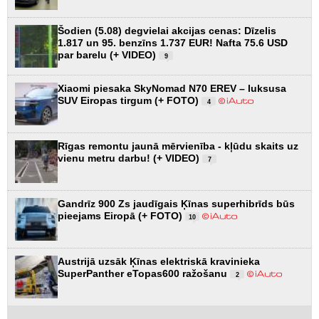
Šodien (5.08) degvielai akcijas cenas: Dīzelis
1.817 un 95. benzīns 1.737 EUR! Nafta 75.6 USD
par barelu (+ VIDEO)
9
Xiaomi piesaka SkyNomad N70 EREV – luksusa
SUV Eiropas tirgum (+ FOTO)
4
Rīgas remontu jaunā mērvienība - kļūdu skaits uz
vienu metru darbu! (+ VIDEO)
7
Gandrīz 900 Zs jaudīgais Ķīnas superhibrīds būs
pieejams Eiropā (+ FOTO)
10
Austrijā uzsāk Ķīnas elektriskā kravinieka
SuperPanther eTopas600 ražošanu
2