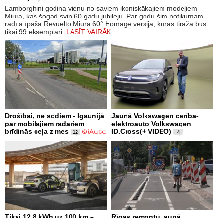
Lamborghini godina vienu no saviem ikoniskākajiem modeļiem –
Miura, kas šogad svin 60 gadu jubileju. Par godu šim notikumam
radīta īpaša Revuelto Miura 60° Homage versija, kuras tirāža būs
tikai 99 eksemplāri.
LASĪT VAIRĀK
Drošībai, ne sodiem - Igaunijā
Jaunā Volkswagen cerība-
par mobilajiem radariem
elektroauto Volkswagen
brīdinās ceļa zimes
ID.Cross(+ VIDEO)
12
4
Tikai 12,8 kWh uz 100 km –
Rīgas remontu jaunā