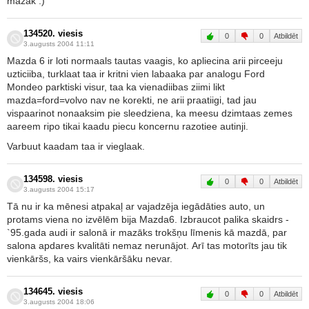
mazāk :)
134520. viesis
0
0
Atbildēt
3.augusts 2004 11:11
Mazda 6 ir loti normaals tautas vaagis, ko apliecina arii pirceeju
uzticiiba, turklaat taa ir kritni vien labaaka par analogu Ford
Mondeo parktiski visur, taa ka vienadiibas ziimi likt
mazda=ford=volvo nav ne korekti, ne arii praatiigi, tad jau
vispaarinot nonaaksim pie sleedziena, ka meesu dzimtaas zemes
aareem ripo tikai kaadu piecu koncernu razotiee autinji.
Varbuut kaadam taa ir vieglaak.
134598. viesis
0
0
Atbildēt
3.augusts 2004 15:17
Tā nu ir ka mēnesi atpakaļ ar vajadzēja iegādāties auto, un
protams viena no izvēlēm bija Mazda6. Izbraucot palika skaidrs -
`95.gada audi ir salonā ir mazāks trokšņu līmenis kā mazdā, par
salona apdares kvalitāti nemaz nerunājot. Arī tas motorīts jau tik
vienkāršs, ka vairs vienkāršāku nevar.
134645. viesis
0
0
Atbildēt
3.augusts 2004 18:06