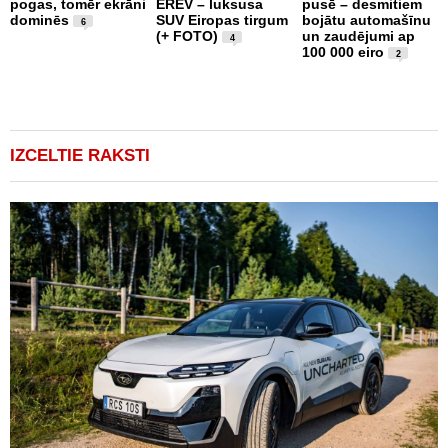
pogas, tomēr ekrāni
EREV – luksusa
pusē – desmitiem
a
dominēs
SUV Eiropas tirgum
bojātu automašīnu
s
6
(+ FOTO)
un zaudējumi ap
g
4
100 000 eiro
e
2
IZCELTIE RAKSTI