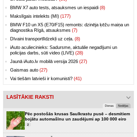
BMW X7 auto tests, atsauksmes un iespaidi
(8)
Makslīgais intelekts (MI)
(177)
BMW F10 un X5 (E70/F15) remonts: dzinēja ķēžu maiņa un
diagnostika Rīgā, atsauksmes
(7)
Dīvaini transportlīdzekļi uz ceļa.
(8)
iAuto aculiecinieks: Sadursme, aktuālie negadījumi un
policijas darbs, sūti video (LIVE)
(28)
Jaunā iAuto.lv mobilā versija 2026
(27)
Gaismas auto
(27)
Vai tiešām latvieši ir komunisti?
(41)
LASĪTĀKIE RAKSTI
Dienas
Nedēļas
Pēc postošās krusas Saulkrastu pusē – desmitiem
bojātu automašīnu un zaudējumi ap 100 000 eiro
2