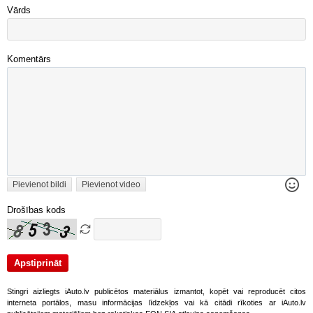
Vārds
Komentārs
Pievienot bildi
Pievienot video
Drošības kods
Stingri aizliegts iAuto.lv publicētos materiālus izmantot, kopēt vai reproducēt citos
interneta portālos, masu informācijas līdzekļos vai kā citādi rīkoties ar iAuto.lv