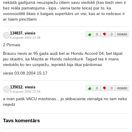
nekādā gadījumā neuzspiežu citiem savu viedokli (kas bieži vien ir
bez reāla pamatojuma - ķipa - viena tante teica) par to, ka
voooooottttt šitais ir baigais superkārs un visi, kas ar to nebrauc ir
ar īsiem pincīšiem
134837. viesis
0
0
Atbildēt
4.augusts 2004 13:39
2 Pirmais
Braucu nevis ar 95 gada audi bet ar Hondu Accord`04, bet tāpat
jau skaidrs, ka Mazda ar Hondu nekonkurē. Tagad tas ir mans
viedoklis ko tev uzspiežu, iepriekš bija tikai pārdomas
viesis 03.08.2004 15:17
135012. viesis
0
0
Atbildēt
5.augusts 2004 22:58
a man patik VACU mashinas....jo skibacainie vienalga no tam neko
nejedz
Tavs komentārs