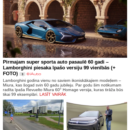
Pirmajam super sporta auto pasaulē 60 gadi –
Lamborghini piesaka īpašo versiju 99 vienībās (+
FOTO)
3
Lamborghini godina vienu no saviem ikoniskākajiem modeļiem –
Miura, kas šogad svin 60 gadu jubileju. Par godu šim notikumam
radīta īpaša Revuelto Miura 60° Homage versija, kuras tirāža būs
tikai 99 eksemplāri.
LASĪT VAIRĀK