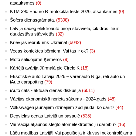
atsauksmes
(0)
KTM 390 Enduro R motocikla tests 2026, atsauksmes
(0)
Šofera dienasgrāmata.
(5308)
Latvijā sadeg elektroauto biroja stāvvietā, cik droši tie ir
daudzstāvu stāvvietās
(32)
Krievijas iebrukums Ukrainā!
(9042)
Vecas konfektes bērniem! Vai tas ir ok?
(3)
Moto salidojums Ķemeros
(8)
Kārtējā avārija Jūrmalā pie Circle K
(18)
Eksotiskie auto Latvijā 2026 – varenauto Rīgā, reti auto un
iAuto carspotting
(79)
iAuto čats - aktuālā dienas diskusija
(6011)
Vācijas ekonomiskā norieta sākums - 2024.gads
(48)
Volkswagen jaunajiem dzinējiem zūd jauda, ko darīt?
(44)
Degvielas cenas Latvijā un pasaulē
(535)
Vai Vācija atjaunos slēgto atomelektrostaciju darbību?
(16)
Lāču medības Latvijā! Vai populācija ir kļuvusi nekontrolējama