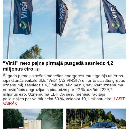
“Virši” neto peļņa pirmajā pusgadā sasniedz 4,2
miljonus eiro
3
Šī gada pirmajos sešos mēnešos energoresursu tirgotājs un ērtas
iepirkšanās veikalu tīkls “Virši” (AS VIRŠI-A un ar to saistītie grupas
uzņēmumi) sasniedzis 4,2 miljonu eiro peļņu, savukārt uzņēmuma
nerevidētais apgrozījums pieaudzis par 22 %, uzrādot 229,7
miljonus eiro. Uzņēmuma EBITDA sešu mēnešu rādītājs
palielinājies par vairāk nekā 60 %, veidojot 10,1 miljonu eiro.
LASĪT
VAIRĀK