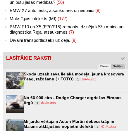
un būtu jāsāk medības?
(56)
BMW X7 auto tests, atsauksmes un iespaidi
(8)
Makslīgais intelekts (MI)
(177)
BMW F10 un X5 (E70/F15) remonts: dzinēja ķēžu maiņa un
diagnostika Rīgā, atsauksmes
(7)
Dīvaini transportlīdzekļi uz ceļa.
(8)
LASĪTĀKIE RAKSTI
Dienas
Nedēļas
Škoda uzsāk sava lielākā modeļa, jaunā krosovera
Peaq, ražošanu (+ FOTO)
1
No 66 000 eiro - Dodge Charger atgriežas Eiropas
tirgū
1
Miljardu vērtajam Aston Martin debesskrāpim
Maiami atklājušies nopietni defekti
6