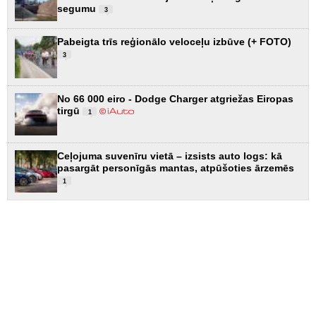
segumu
3
Pabeigta trīs reģionālo veloceļu izbūve (+ FOTO)
3
No 66 000 eiro - Dodge Charger atgriežas Eiropas
tirgū
1
Ceļojuma suvenīru vietā – izsists auto logs: kā
pasargāt personīgās mantas, atpūšoties ārzemēs
1