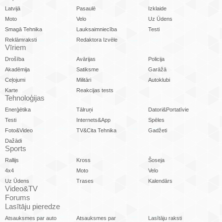
Latvijā
Pasaulē
Izklaide
Moto
Velo
Uz Ūdens
Smagā Tehnika
Lauksaimniecība
Testi
Reklāmraksti
Redaktora Izvēle
Vīriem
Drošība
Avārijas
Policija
Akadēmija
Satiksme
Garāžā
Ceļojumi
Militāri
Autoklubi
Karte
Reakcijas tests
Tehnoloģijas
Enerģētika
Tālruņi
Datori&Portatīvie
Testi
Internets&App
Spēles
Foto&Video
TV&Cita Tehnika
Gadžeti
Dažādi
Sports
Rallijs
Kross
Šoseja
4x4
Moto
Velo
Uz Ūdens
Trases
Kalendārs
Video&TV
Forums
Lasītāju pieredze
Atsauksmes par auto
Atsauksmes par
Lasītāju raksti