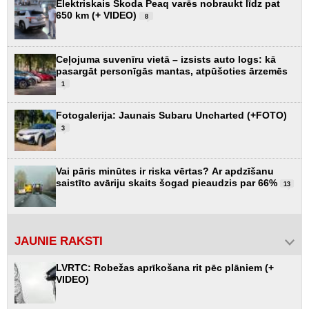
Elektriskais Škoda Peaq varēs nobraukt līdz pat
650 km (+ VIDEO)
8
Ceļojuma suvenīru vietā – izsists auto logs: kā
pasargāt personīgās mantas, atpūšoties ārzemēs
1
Fotogalerija: Jaunais Subaru Uncharted (+FOTO)
3
Vai pāris minūtes ir riska vērtas? Ar apdzīšanu
saistīto avāriju skaits šogad pieaudzis par 66%
13
JAUNIE RAKSTI
LVRTC: Robežas aprīkošana rit pēc plāniem (+
VIDEO)