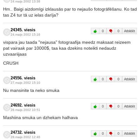
24.maijs 2002 13:38
Hm.. Baigi aizdomīgi izklausās par to nejaušo fotogrāfēšanu. Ko tad
tas Z4 tur tā uz ielas darīja?
24345. viesis
0
0
Atbildēt
24.maijs 2002 15:16
vispara jau taada "nejausa" fotograafija meedz maksaat reizeem
pat vairaak par 10000$, taa kaa dzekins noteikti nedaudz
uzvaariijaas
CRUSH
24556. viesis
0
0
Atbildēt
27.maijs 2002 15:10
Nu mansinite ta neko smuka
24692. viesis
0
0
Atbildēt
28.maijs 2002 10:51
Mashiina smuka un dzhekam halhava
24732. viesis
0
0
Atbildēt
28.maijs 2002 12:46