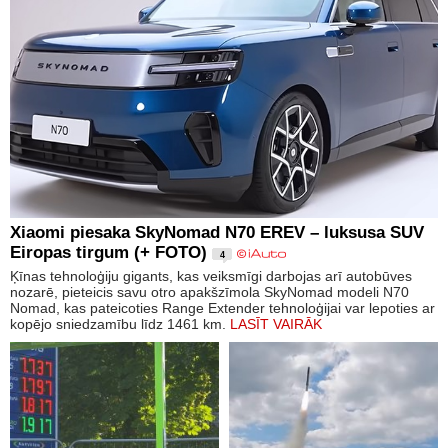
Xiaomi piesaka SkyNomad N70 EREV – luksusa SUV
Eiropas tirgum (+ FOTO)
4
Ķīnas tehnoloģiju gigants, kas veiksmīgi darbojas arī autobūves
nozarē, pieteicis savu otro apakšzīmola SkyNomad modeli N70
Nomad, kas pateicoties Range Extender tehnoloģijai var lepoties ar
kopējo sniedzamību līdz 1461 km.
LASĪT VAIRĀK