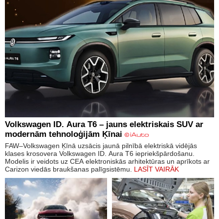
Volkswagen ID. Aura T6 – jauns elektriskais SUV ar
modernām tehnoloģijām Ķīnai
FAW–Volkswagen Ķīnā uzsācis jaunā pilnībā elektriskā vidējās
klases krosovera Volkswagen ID. Aura T6 iepriekšpārdošanu.
Modelis ir veidots uz CEA elektroniskās arhitektūras un aprīkots ar
Carizon viedās braukšanas palīgsistēmu.
LASĪT VAIRĀK