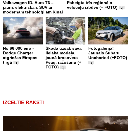
Volkswagen ID. Aura T6 –
Pabeigta trīs reģionālo
M
jauns elektriskais SUV ar
veloceļu izbūve (+ FOTO)
d
3
modernām tehnoloģijām Ķīnai
a
No 66 000 eiro -
Škoda uzsāk sava
Fotogalerija:
Dodge Charger
lielākā modeļa,
Jaunais Subaru
X
atgriežas Eiropas
jaunā krosovera
Uncharted (+FOTO)
S
tirgū
Peaq, ražošanu (+
E
1
3
FOTO)
S
1
(
IZCELTIE RAKSTI