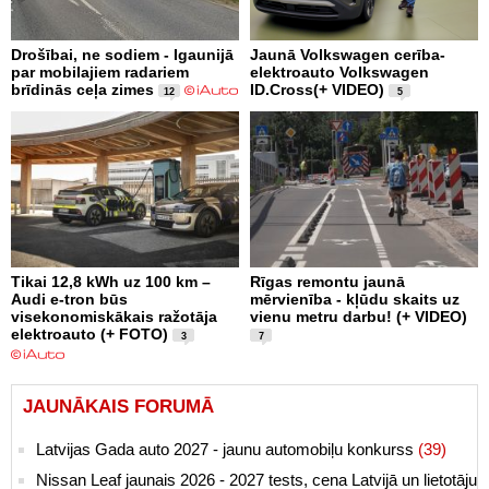
Drošībai, ne sodiem - Igaunijā
Jaunā Volkswagen cerība-
par mobilajiem radariem
elektroauto Volkswagen
brīdinās ceļa zimes
ID.Cross(+ VIDEO)
12
5
Tikai 12,8 kWh uz 100 km –
Rīgas remontu jaunā
Audi e-tron būs
mērvienība - kļūdu skaits uz
visekonomiskākais ražotāja
vienu metru darbu! (+ VIDEO)
elektroauto (+ FOTO)
3
7
JAUNĀKAIS FORUMĀ
Latvijas Gada auto 2027 - jaunu automobiļu konkurss
(39)
Nissan Leaf jaunais 2026 - 2027 tests, cena Latvijā un lietotāju