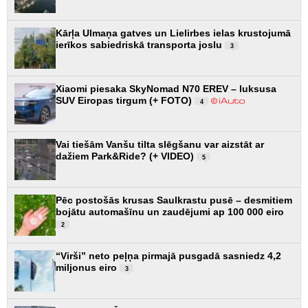
Kārļa Ulmaņa gatves un Lielirbes ielas krustojumā
ierīkos sabiedriskā transporta joslu
3
Xiaomi piesaka SkyNomad N70 EREV – luksusa
SUV Eiropas tirgum (+ FOTO)
4
Vai tiešām Vanšu tilta slēgšanu var aizstāt ar
dažiem Park&Ride? (+ VIDEO)
5
Pēc postošās krusas Saulkrastu pusē – desmitiem
bojātu automašīnu un zaudējumi ap 100 000 eiro
2
“Virši” neto peļņa pirmajā pusgadā sasniedz 4,2
miljonus eiro
3