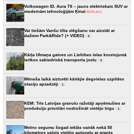
Volkswagen ID. Aura T6 – jauns elektriskais SUV ar
modernām tehnoloģijām Ķīnai
Vai tiešām Vanšu tilta slēgšanu var aizstāt ar
dažiem Park&Ride? (+ VIDEO)
5
Kārļa Ulmaņa gatves un Lielirbes ielas krustojumā
ierīkos sabiedriskā transporta joslu
3
Mēneša laikā aizturēti kārtējie degvielas uzpildes
staciju apzadzēji
1
KEM: Trīs Latvijas granulu ražotāji apņēmušies ar
produkciju prioritāri nodrošināt vietējo tirgu
1
Melno segumu šogad ieklās vairāk nekā 50
kilometros valsts vietējo autoceļu ar grants