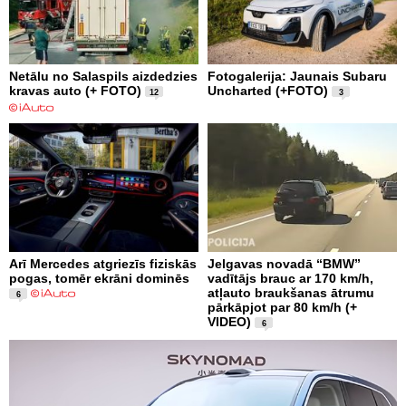
Netālu no Salaspils aizdedzies
Fotogalerija: Jaunais Subaru
kravas auto (+ FOTO)
Uncharted (+FOTO)
12
3
Arī Mercedes atgriezīs fiziskās
Jelgavas novadā “BMW”
pogas, tomēr ekrāni dominēs
vadītājs brauc ar 170 km/h,
atļauto braukšanas ātrumu
6
pārkāpjot par 80 km/h (+
VIDEO)
6