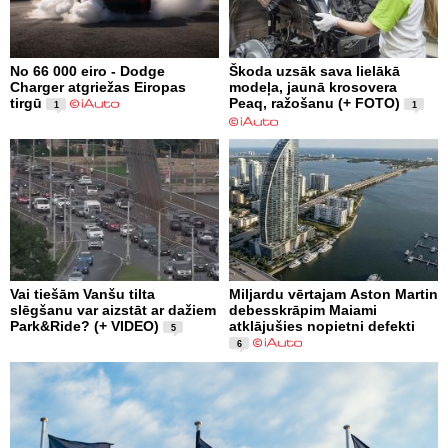
No 66 000 eiro - Dodge
Škoda uzsāk sava lielākā
Charger atgriežas Eiropas
modeļa, jaunā krosovera
tirgū
Peaq, ražošanu (+ FOTO)
1
1
Vai tiešām Vanšu tilta
Miljardu vērtajam Aston Martin
slēgšanu var aizstāt ar dažiem
debesskrāpim Maiami
Park&Ride? (+ VIDEO)
atklājušies nopietni defekti
5
6