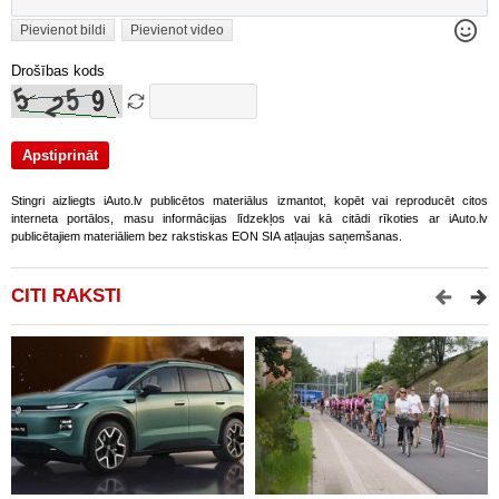
Pievienot bildi
Pievienot video
Drošības kods
Stingri aizliegts iAuto.lv publicētos materiālus izmantot, kopēt vai reproducēt citos
interneta portālos, masu informācijas līdzekļos vai kā citādi rīkoties ar iAuto.lv
publicētajiem materiāliem bez rakstiskas EON SIA atļaujas saņemšanas.
CITI RAKSTI