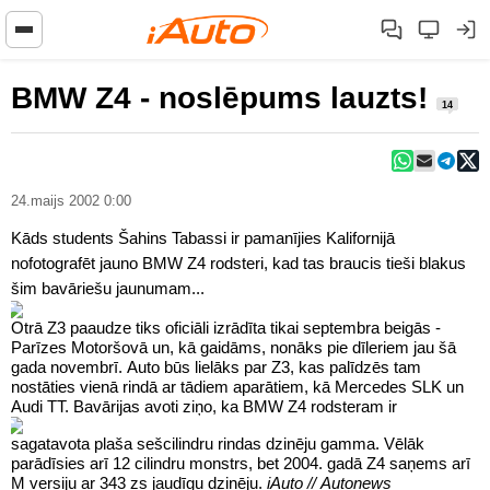
BMW Z4 - noslēpums lauzts!
14
24.maijs 2002 0:00
Kāds students Šahins Tabassi ir pamanījies Kalifornijā
nofotografēt jauno BMW Z4 rodsteri, kad tas braucis tieši blakus
šim bavāriešu jaunumam...
Otrā Z3 paaudze tiks oficiāli izrādīta tikai septembra beigās -
Parīzes Motoršovā un, kā gaidāms, nonāks pie dīleriem jau šā
gada novembrī. Auto būs lielāks par Z3, kas palīdzēs tam
nostāties vienā rindā ar tādiem aparātiem, kā Mercedes SLK un
Audi TT.
Bavārijas avoti ziņo, ka BMW Z4 rodsteram ir
sagatavota plaša sešcilindru rindas dzinēju gamma. Vēlāk
parādīsies arī 12 cilindru monstrs, bet 2004. gadā Z4 saņems arī
M versiju ar 343 zs jaudīgu dzinēju.
iAuto // Autonews