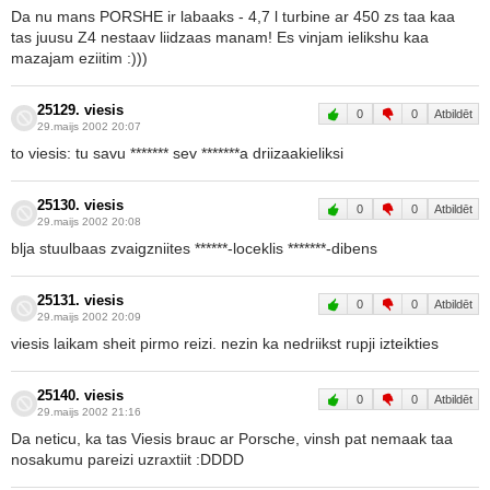
Da nu mans PORSHE ir labaaks - 4,7 l turbine ar 450 zs taa kaa
tas juusu Z4 nestaav liidzaas manam! Es vinjam ielikshu kaa
mazajam eziitim :)))
25129. viesis
0
0
Atbildēt
29.maijs 2002 20:07
to viesis: tu savu ******* sev *******a driizaakieliksi
25130. viesis
0
0
Atbildēt
29.maijs 2002 20:08
blja stuulbaas zvaigzniites ******-loceklis *******-dibens
25131. viesis
0
0
Atbildēt
29.maijs 2002 20:09
viesis laikam sheit pirmo reizi. nezin ka nedriikst rupji izteikties
25140. viesis
0
0
Atbildēt
29.maijs 2002 21:16
Da neticu, ka tas Viesis brauc ar Porsche, vinsh pat nemaak taa
nosakumu pareizi uzraxtiit :DDDD