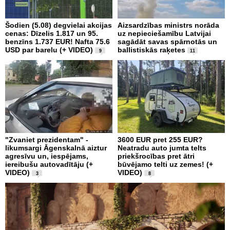
Šodien (5.08) degvielai akcijas
Aizsardzības ministrs norāda
cenas: Dīzelis 1.817 un 95.
uz nepieciešamību Latvijai
benzīns 1.737 EUR! Nafta 75.6
sagādāt savas spārnotās un
USD par barelu (+ VIDEO)
ballistiskās raķetes
9
11
"Zvaniet prezidentam" -
3600 EUR pret 255 EUR?
likumsargi Āgenskalnā aiztur
Neatradu auto jumta telts
agresīvu un, iespējams,
priekšrocības pret ātri
iereibušu autovadītāju (+
būvējamo telti uz zemes! (+
VIDEO)
VIDEO)
3
8