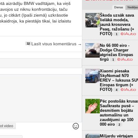
ētā aizrādīju BMW vadītājam, ka viņš
Dienas
Nedēļas
avojos uz niknu konfrontāciju, taču
u, jo citkārt (īpaši ziemā) uzkrāsotie
Škoda uzsāk sava
lielākā modeļa,
droja, ka piestājis tikai, lai izlaistu
jaunā krosovera
Peaq, ražošanu (+
FOTO)
1
Lasīt visus komentārus →
32
No 66 000 eiro -
Dodge Charger
atgriežas Eiropas
tirgū
1
Xiaomi piesaka
SkyNomad N70
EREV – luksusa SU
Eiropas tirgum (+
FOTO)
4
Pēc postošās krusa
Saulkrastu pusē –
desmitiem bojātu
automašīnu un
zaudējumi ap 100
000 eiro
2
ot video
Miljardu vērtajam