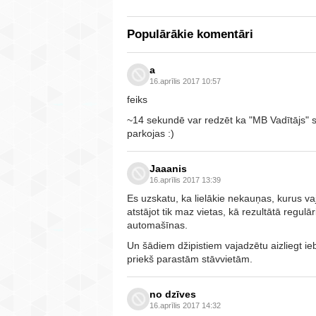
Populārākie komentāri
a
16.aprīlis 2017 10:57
feiks
~14 sekundē var redzēt ka "MB Vadītājs" sē
parkojas :)
Jaaanis
16.aprīlis 2017 13:39
Es uzskatu, ka lielākie nekauņas, kurus vaja
atstājot tik maz vietas, kā rezultātā regulā
automašīnas.
Un šādiem džipistiem vajadzētu aizliegt iebr
priekš parastām stāvvietām.
no dzīves
16.aprīlis 2017 14:32