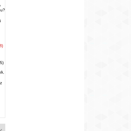
o
bu?
i
8)
5)
gā,
uz