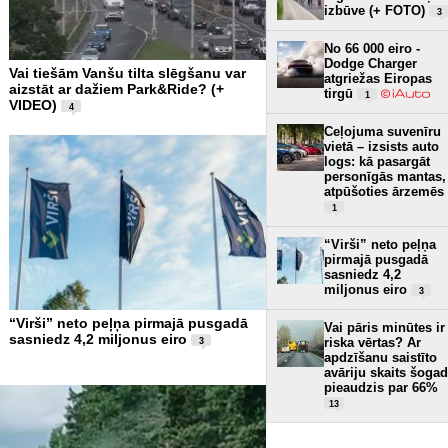
izbūve (+ FOTO)
3
No 66 000 eiro -
Dodge Charger
Vai tiešām Vanšu tilta slēgšanu var
atgriežas Eiropas
aizstāt ar dažiem Park&Ride? (+
tirgū
1
VIDEO)
4
Ceļojuma suvenīru
vietā – izsists auto
logs: kā pasargāt
personīgās mantas,
atpūšoties ārzemēs
1
“Virši” neto peļņa
pirmajā pusgadā
sasniedz 4,2
miljonus eiro
3
“Virši” neto peļņa pirmajā pusgadā
Vai pāris minūtes ir
sasniedz 4,2 miljonus eiro
riska vērtas? Ar
3
apdzīšanu saistīto
avāriju skaits šogad
pieaudzis par 66%
13