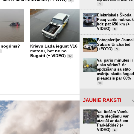
4
1
Elektriskais Škoda
Peaq varēs nobrauk
līdz pat 650 km (+
VIDEO)
8
Fotogalerija: Jaunai
Subaru Uncharted
Lielākais lielizmēra 1/5
i nogrims?
Krievu Lada iegūst V16
(+FOTO)
3
radiovadāmo modeļu
motoru, bet ne no
3
notikums – Turaida
Bugatti (+ VIDEO)
17
Cup! (+ FOTO)
Vai pāris minūtes ir
2
riska vērtas? Ar
apdzīšanu saistīto
avāriju skaits šogad
pieaudzis par 66%
13
JAUNIE RAKSTI
Vai tiešām Vanšu
tilta slēgšanu var
aizstāt ar dažiem
Park&Ride? (+
VIDEO)
4