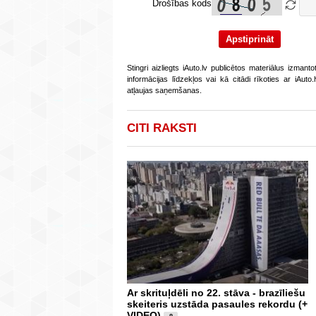
Drošības kods
Stingri aizliegts iAuto.lv publicētos materiālus izmant
informācijas līdzekļos vai kā citādi rīkoties ar iAut
atļaujas saņemšanas.
CITI RAKSTI
Ar skrituļdēli no 22. stāva - brazīliešu
skeiteris uzstāda pasaules rekordu (+
VIDEO)