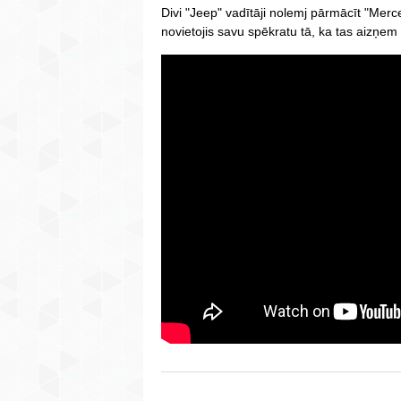
Divi "Jeep" vadītāji nolemj pārmācīt "Merc
novietojis savu spēkratu tā, ka tas aizņem 