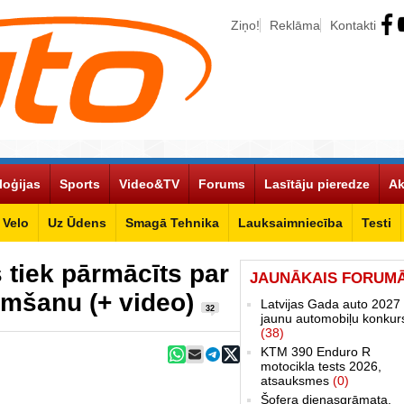
Ziņo!
Reklāma
Kontakti
loģijas
Sports
Video&TV
Forums
Lasītāju pieredze
Ak
Velo
Uz Ūdens
Smagā Tehnika
Lauksaimniecība
Testi
 tiek pārmācīts par
JAUNĀKAIS FORUM
emšanu (+ video)
Latvijas Gada auto 2027 
32
jaunu automobiļu konkur
(38)
KTM 390 Enduro R
motocikla tests 2026,
atsauksmes
(0)
Šofera dienasgrāmata.