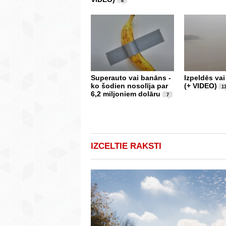
8
Superauto vai banāns -
Izpeldēs va
ko šodien nosolīja par
(+ VIDEO)
1
6,2 miljoniem dolāru
7
IZCELTIE RAKSTI