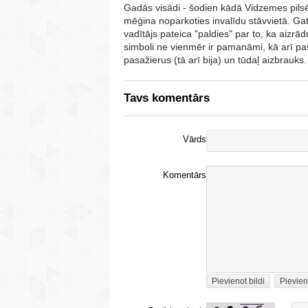
Gadās visādi - šodien kādā Vidzemes pils
mēģina noparkoties invalīdu stāvvietā. Gat
vadītājs pateica "paldies" par to, ka aizrād
simboli ne vienmēr ir pamanāmi, kā arī paskai
pasažierus (tā arī bija) un tūdaļ aizbrauks.
Tavs komentārs
Vārds
Komentārs
Pievienot bildi
Pievien