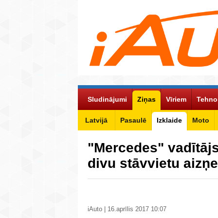
Sludinājumi
Ziņas
Vīriem
Tehno
Latvijā
Pasaulē
Izklaide
Moto
"Mercedes" vadītājs
divu stāvvietu aizņ
iAuto | 16.aprīlis 2017 10:07