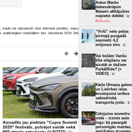
Aston Martin
debesskrāpim
Maiami atklājušies
nopietni defekti
6
ot, kopēt vai reproducēt citos interneta portālos, masu
“Virši” neto peļņa
o.lv publicētajiem materiāliem bez rakstiskas EON SIA
pirmajā pusgadā
sasniedz 4,2
miljonus eiro
3
Vai tiešām Vanšu
tilta slēgšanu var
aizstāt ar dažiem
Park&Ride? (+
VIDEO)
4
Kārļa Ulmaņa gatve
un Lielirbes ielas
krustojumā ierīkos
sabiedriskā
transporta joslu
3
Ceļojuma suvenīru
vietā – izsists auto
Aizvadīts jau piektais "Cupra Summit
Kopā ar 1200 CUPRA entuz
logs: kā pasargāt
personīgās mantas,
2025" festivāls, pulcējot vairāk nekā
aizvadīts “CUPRA Summit 
atpūšoties ārzemēs
900 zīmola entuziastu (+ FOTO)
FOTO)