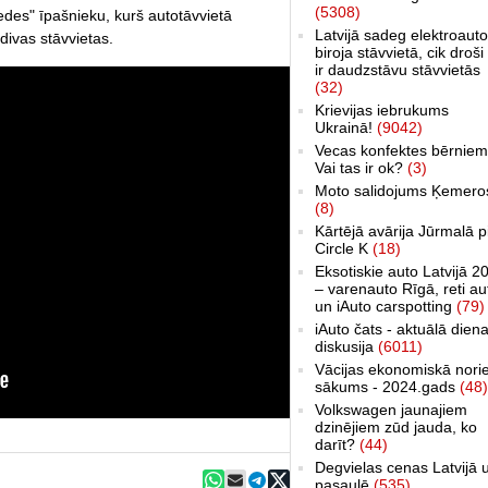
(5308)
edes" īpašnieku, kurš autotāvvietā
Latvijā sadeg elektroauto
divas stāvvietas.
biroja stāvvietā, cik droši 
ir daudzstāvu stāvvietās
(32)
Krievijas iebrukums
Ukrainā!
(9042)
Vecas konfektes bērniem
Vai tas ir ok?
(3)
Moto salidojums Ķemero
(8)
Kārtējā avārija Jūrmalā p
Circle K
(18)
Eksotiskie auto Latvijā 2
– varenauto Rīgā, reti au
un iAuto carspotting
(79)
iAuto čats - aktuālā dien
diskusija
(6011)
Vācijas ekonomiskā nori
sākums - 2024.gads
(48)
Volkswagen jaunajiem
dzinējiem zūd jauda, ko
darīt?
(44)
Degvielas cenas Latvijā 
pasaulē
(535)