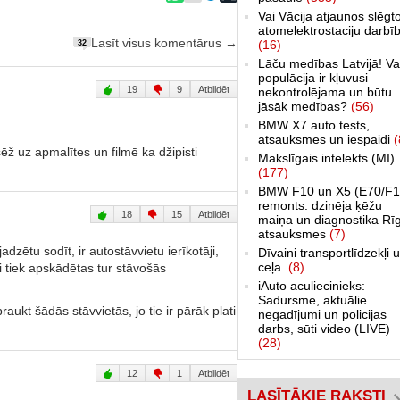
Vai Vācija atjaunos slēgt
atomelektrostaciju darbī
Lasīt visus komentārus →
(16)
32
Lāču medības Latvijā! Va
populācija ir kļuvusi
19
9
Atbildēt
nekontrolējama un būtu
jāsāk medības?
(56)
BMW X7 auto tests,
atsauksmes un iespaidi
(
ž uz apmalītes un filmē ka džipisti
Makslīgais intelekts (MI)
(177)
BMW F10 un X5 (E70/F1
remonts: dzinēja ķēžu
18
15
Atbildēt
maiņa un diagnostika Rī
atsauksmes
(7)
dzētu sodīt, ir autostāvvietu ierīkotāji,
Dīvaini transportlīdzekļi 
ceļa.
(8)
ri tiek apskādētas tur stāvošās
iAuto aculiecinieks:
Sadursme, aktuālie
aukt šādās stāvvietās, jo tie ir pārāk plati
negadījumi un policijas
darbs, sūti video (LIVE)
(28)
12
1
Atbildēt
LASĪTĀKIE RAKSTI