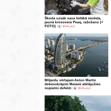
Škoda uzsāk sava lielākā modeļa,
jaunā krosovera Peaq, ražošanu (+
FOTO)
1
Miljardu vērtajam Aston Martin
debesskrāpim Maiami atklājušies
nopietni defekti
6