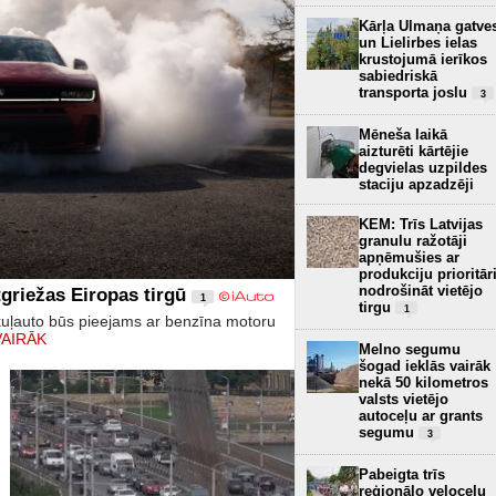
Kārļa Ulmaņa gatve
un Lielirbes ielas
krustojumā ierīkos
sabiedriskā
transporta joslu
3
Mēneša laikā
aizturēti kārtējie
degvielas uzpildes
staciju apzadzēji
KEM: Trīs Latvijas
granulu ražotāji
apņēmušies ar
produkciju prioritār
nodrošināt vietējo
griežas Eiropas tirgū
1
tirgu
1
kuļauto būs pieejams ar benzīna motoru
VAIRĀK
Melno segumu
šogad ieklās vairāk
nekā 50 kilometros
valsts vietējo
autoceļu ar grants
segumu
3
Pabeigta trīs
reģionālo veloceļu