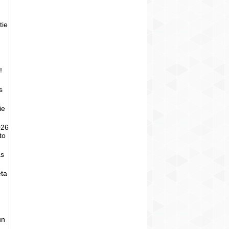
tie
!
s
ie
026
to
as
eta
un