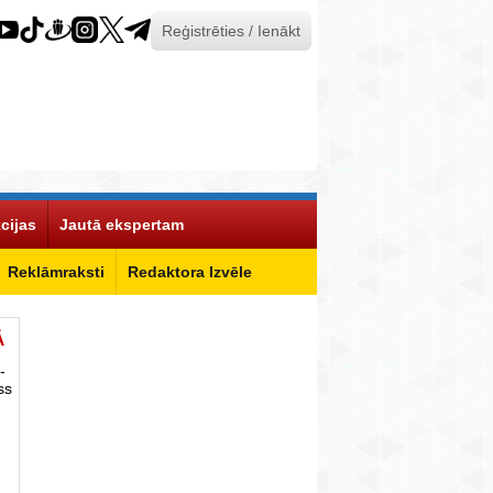
Reģistrēties / Ienākt
cijas
Jautā ekspertam
Reklāmraksti
Redaktora Izvēle
Ā
-
ss