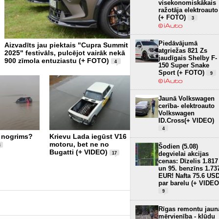
visekonomiskākais
ražotāja elektroauto
(+ FOTO)
3
Piedāvājumā
Aizvadīts jau piektais "Cupra Summit
Kopā ar 1200 CUPRA entuz
atgriežas 821 Zs
2025" festivāls, pulcējot vairāk nekā
aizvadīts “CUPRA Summit 
jaudīgais Shelby F-
900 zīmola entuziastu (+ FOTO)
FOTO)
4
150 Super Snake
Sport (+ FOTO)
9
Jaunā Volkswagen
cerība- elektroauto
Volkswagen
ID.Cross(+ VIDEO)
4
Lielākais lielizmēra 1/5
i nogrims?
Krievu Lada iegūst V16
radiovadāmo modeļu
motoru, bet ne no
Šodien (5.08)
3
notikums – Turaida
Bugatti (+ VIDEO)
degvielai akcijas
17
Cup! (+ FOTO)
cenas: Dīzelis 1.817
2
un 95. benzīns 1.73
EUR! Nafta 75.6 US
par barelu (+ VIDEO
9
Rīgas remontu jaun
mērvienība - kļūdu