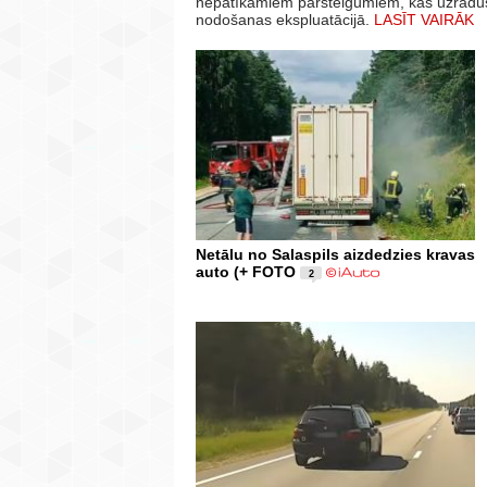
nepatīkamiem pārsteigumiem, kas uzraduši
nodošanas ekspluatācijā.
LASĪT VAIRĀK
Netālu no Salaspils aizdedzies kravas
auto (+ FOTO
2