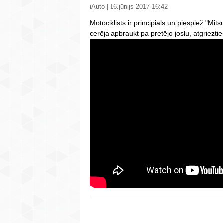
iAuto | 16.jūnijs 2017 16:42
Motociklists ir principiāls un piespiež "Mi
cerēja apbraukt pa pretējo joslu, atgriezt