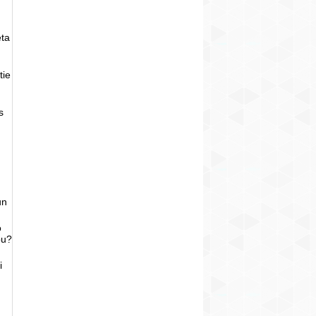
eta
tie
s
un
o
bu?
i