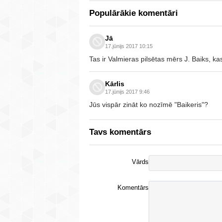
Populārākie komentāri
Jā
17.jūnijs 2017 10:15
Tas ir Valmieras pilsētas mērs J. Baiks, ka
Kārlis
17.jūnijs 2017 9:46
Jūs vispār zināt ko nozīmē "Baikeris"?
Tavs komentārs
Vārds
Komentārs