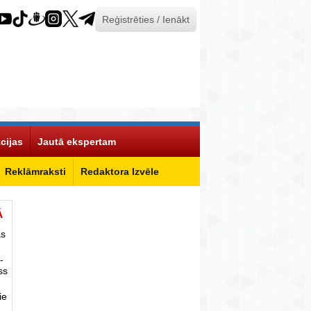
Reģistrēties / Ienākt
cijas
Jautā ekspertam
Reklāmraksti
Redaktora Izvēle
Ā
as
-
ss
ie