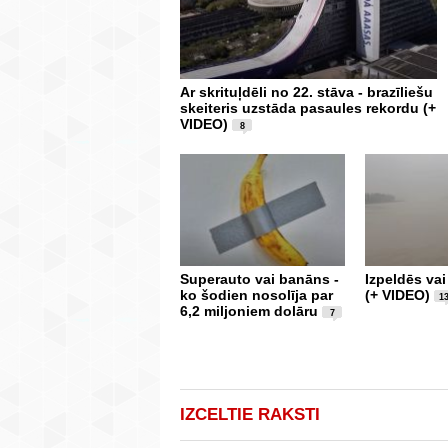
Ar skrituļdēli no 22. stāva - brazīliešu
skeiteris uzstāda pasaules rekordu (+
VIDEO)
8
Superauto vai banāns -
Izpeldēs va
ko šodien nosolīja par
(+ VIDEO)
1
6,2 miljoniem dolāru
7
IZCELTIE RAKSTI