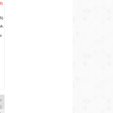
8)
5)
gā,
uz