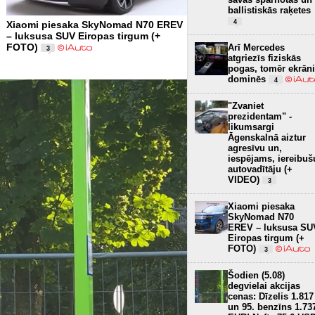
ballistiskās raķetes
4
Xiaomi piesaka SkyNomad N70 EREV
– luksusa SUV Eiropas tirgum (+
FOTO)
Arī Mercedes
3
atgriezīs fiziskās
pogas, tomēr ekrāni
dominēs
4
"Zvaniet
prezidentam" -
likumsargi
Āgenskalnā aiztur
agresīvu un,
iespējams, iereibuš
autovadītāju (+
VIDEO)
3
Xiaomi piesaka
SkyNomad N70
EREV – luksusa SU
Eiropas tirgum (+
FOTO)
3
Šodien (5.08)
degvielai akcijas
cenas: Dīzelis 1.817
un 95. benzīns 1.73