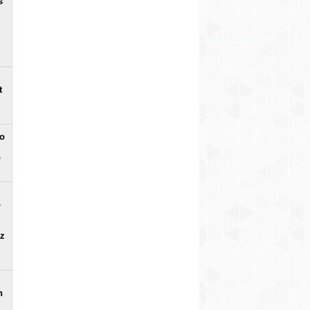
s
t
no
o
o
uz
n