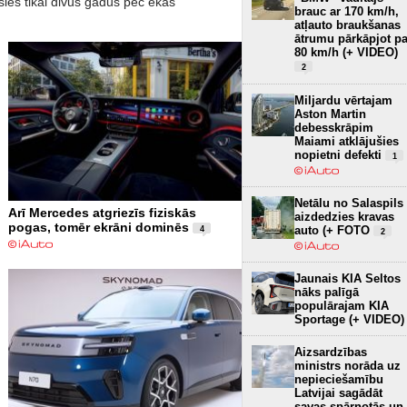
es tikai divus gadus pēc ēkas
brauc ar 170 km/h,
atļauto braukšanas
ātrumu pārkāpjot pa
80 km/h (+ VIDEO)
2
Miljardu vērtajam
Aston Martin
debesskrāpim
Maiami atklājušies
nopietni defekti
1
Netālu no Salaspils
Arī Mercedes atgriezīs fiziskās
aizdedzies kravas
pogas, tomēr ekrāni dominēs
auto (+ FOTO
4
2
Jaunais KIA Seltos
nāks palīgā
populārajam KIA
Sportage (+ VIDEO)
Aizsardzības
ministrs norāda uz
nepieciešamību
Latvijai sagādāt
savas spārnotās un