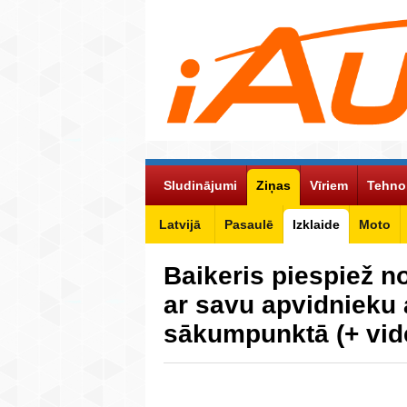
Sludinājumi
Ziņas
Vīriem
Tehno
Latvijā
Pasaulē
Izklaide
Moto
Baikeris piespiež 
ar savu apvidnieku 
sākumpunktā (+ vi