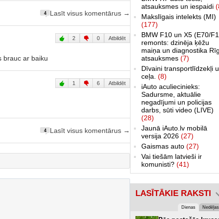
atsauksmes un iespaidi
(
Lasīt visus komentārus →
4
Makslīgais intelekts (MI)
(177)
BMW F10 un X5 (E70/F1
2
0
Atbildēt
remonts: dzinēja ķēžu
maiņa un diagnostika Rī
atsauksmes
(7)
s brauc ar baiku
Dīvaini transportlīdzekļi 
ceļa.
(8)
1
6
Atbildēt
iAuto aculiecinieks:
Sadursme, aktuālie
negadījumi un policijas
darbs, sūti video (LIVE)
(28)
Jaunā iAuto.lv mobilā
Lasīt visus komentārus →
4
versija 2026
(27)
Gaismas auto
(27)
Vai tiešām latvieši ir
komunisti?
(41)
LASĪTĀKIE RAKSTI
Dienas
Nedēļas