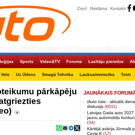
Ziņo!
Reklāma
Kontakti
loģijas
Sports
Video&TV
Forums
Lasītāju pieredze
Ak
Velo
Uz Ūdens
Smagā Tehnika
Lauksaimniecība
Testi
noteikumu pārkāpēju
JAUNĀKAIS FORUM
atgriezties
iAuto čats - aktuālā dien
diskusija
(6011)
deo)
Latvijas Gada auto 2027 
4
jaunu automobiļu konkur
(34)
Kārtējā avārija Jūrmalā p
Circle K
(17)