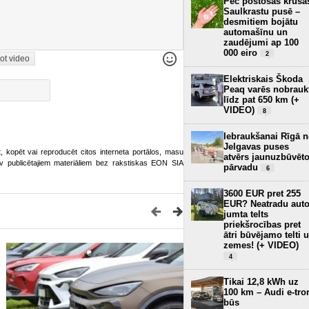
Pēc postošās krusa
Saulkrastu pusē –
desmitiem bojātu
automašīnu un
zaudējumi ap 100
000 eiro
2
ot video
Elektriskais Škoda
Peaq varēs nobrauk
līdz pat 650 km (+
VIDEO)
8
Iebraukšanai Rīgā 
Jelgavas puses
ot, kopēt vai reproducēt citos interneta portālos, masu
atvērs jaunuzbūvēt
o.lv publicētajiem materiāliem bez rakstiskas EON SIA
pārvadu
6
3600 EUR pret 255
EUR? Neatradu aut
jumta telts
priekšrocības pret
ātri būvējamo telti 
zemes! (+ VIDEO)
4
Tikai 12,8 kWh uz
100 km – Audi e-tro
būs