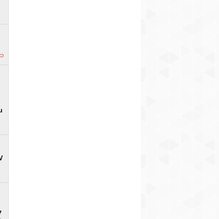
u
V
7