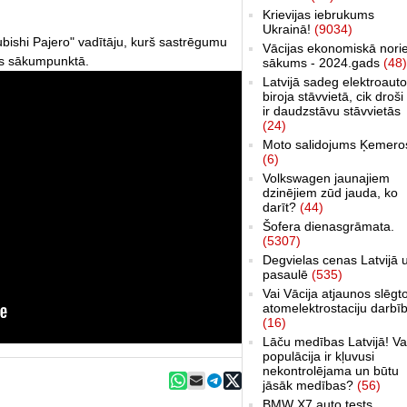
Krievijas iebrukums
Ukrainā!
(9034)
tsubishi Pajero" vadītāju, kurš sastrēgumu
Vācijas ekonomiskā nori
ies sākumpunktā.
sākums - 2024.gads
(48)
Latvijā sadeg elektroauto
biroja stāvvietā, cik droši 
ir daudzstāvu stāvvietās
(24)
Moto salidojums Ķemero
(6)
Volkswagen jaunajiem
dzinējiem zūd jauda, ko
darīt?
(44)
Šofera dienasgrāmata.
(5307)
Degvielas cenas Latvijā 
pasaulē
(535)
Vai Vācija atjaunos slēgt
atomelektrostaciju darbī
(16)
Lāču medības Latvijā! Va
populācija ir kļuvusi
nekontrolējama un būtu
jāsāk medības?
(56)
BMW X7 auto tests,