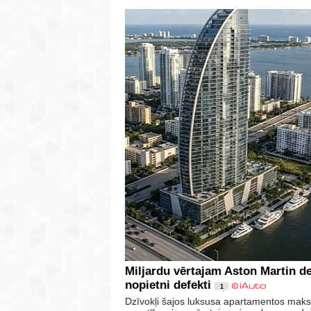
Miljardu vērtajam Aston Martin d
nopietni defekti
1
Dzīvokļi šajos luksusa apartamentos maksā