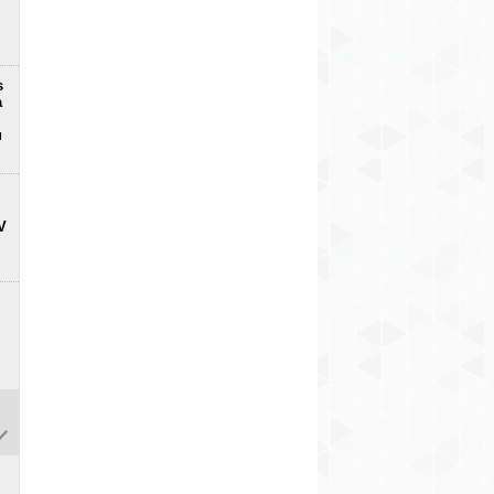
s
a
u
V