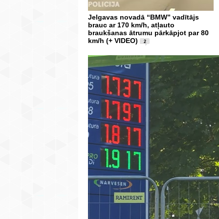
Jelgavas novadā “BMW” vadītājs
brauc ar 170 km/h, atļauto
braukšanas ātrumu pārkāpjot par 80
km/h (+ VIDEO)
2