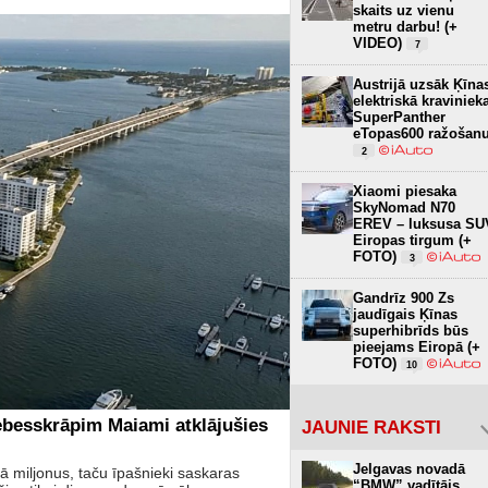
skaits uz vienu
metru darbu! (+
VIDEO)
7
Austrijā uzsāk Ķīna
elektriskā kraviniek
SuperPanther
eTopas600 ražošan
2
Xiaomi piesaka
SkyNomad N70
EREV – luksusa SU
Eiropas tirgum (+
FOTO)
3
Gandrīz 900 Zs
jaudīgais Ķīnas
superhibrīds būs
pieejams Eiropā (+
FOTO)
10
ebesskrāpim Maiami atklājušies
JAUNIE RAKSTI
Jelgavas novadā
 miljonus, taču īpašnieki saskaras
“BMW” vadītājs