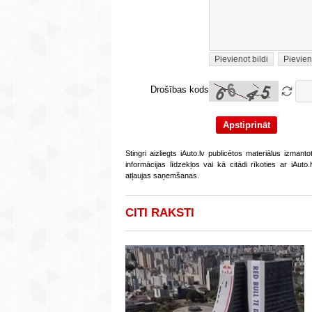
Pievienot bildi
Pievien
Drošības kods
Stingri aizliegts iAuto.lv publicētos materiālus izmant
informācijas līdzekļos vai kā citādi rīkoties ar iAut
atļaujas saņemšanas.
CITI RAKSTI