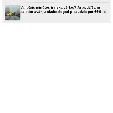
Vai pāris minūtes ir riska vērtas? Ar apdzīšanu
saistīto avāriju skaits šogad pieaudzis par 66%
12