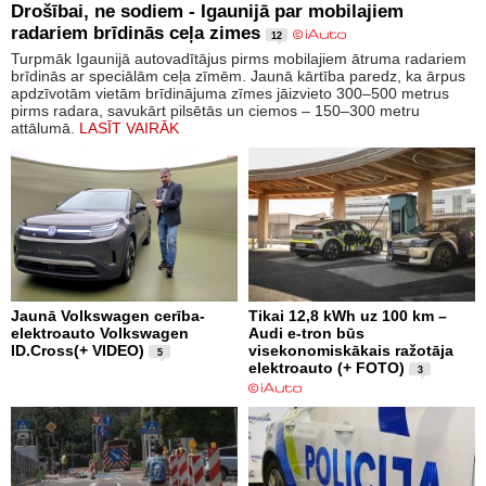
Drošībai, ne sodiem - Igaunijā par mobilajiem
radariem brīdinās ceļa zimes
12
Turpmāk Igaunijā autovadītājus pirms mobilajiem ātruma radariem
brīdinās ar speciālām ceļa zīmēm. Jaunā kārtība paredz, ka ārpus
apdzīvotām vietām brīdinājuma zīmes jāizvieto 300–500 metrus
pirms radara, savukārt pilsētās un ciemos – 150–300 metru
attālumā.
LASĪT VAIRĀK
Jaunā Volkswagen cerība-
Tikai 12,8 kWh uz 100 km –
elektroauto Volkswagen
Audi e-tron būs
ID.Cross(+ VIDEO)
visekonomiskākais ražotāja
5
elektroauto (+ FOTO)
3