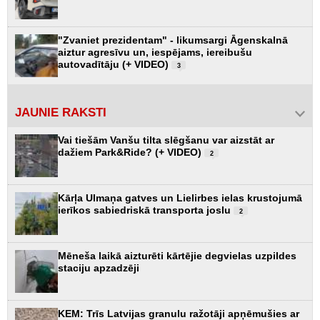
"Zvaniet prezidentam" - likumsargi Āgenskalnā
aiztur agresīvu un, iespējams, iereibušu
autovadītāju (+ VIDEO)
3
JAUNIE RAKSTI
Vai tiešām Vanšu tilta slēgšanu var aizstāt ar
dažiem Park&Ride? (+ VIDEO)
2
Kārļa Ulmaņa gatves un Lielirbes ielas krustojumā
ierīkos sabiedriskā transporta joslu
2
Mēneša laikā aizturēti kārtējie degvielas uzpildes
staciju apzadzēji
KEM: Trīs Latvijas granulu ražotāji apņēmušies ar