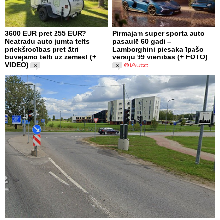
3600 EUR pret 255 EUR?
Pirmajam super sporta auto
Neatradu auto jumta telts
pasaulē 60 gadi –
priekšrocības pret ātri
Lamborghini piesaka īpašo
būvējamo telti uz zemes! (+
versiju 99 vienībās (+ FOTO)
VIDEO)
8
3