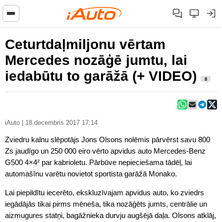
Ceturtdaļmiljonu vērtam
Mercedes nozāģē jumtu, lai
iedabūtu to garāžā (+ VIDEO)
8
iAuto | 18.decembris 2017 17:14
Zviedru kalnu slēpotājs Jons Olsons nolēmis pārvērst savu 800
Zs jaudīgo un 250 000 eiro vērto apvidus auto Mercedes-Benz
G500 4×4² par kabrioletu. Pārbūve nepieciešama tādēļ, lai
automašīnu varētu novietot sportista garāžā Monako.
Lai piepildītu iecerēto, ekskluzīvajam apvidus auto, ko zviedrs
iegādājās tikai pirms mēneša, tika nozāģēts jumts, centrālie un
aizmugures statņi, bagāžnieka durvju augšējā daļa. Olsons atklāj,