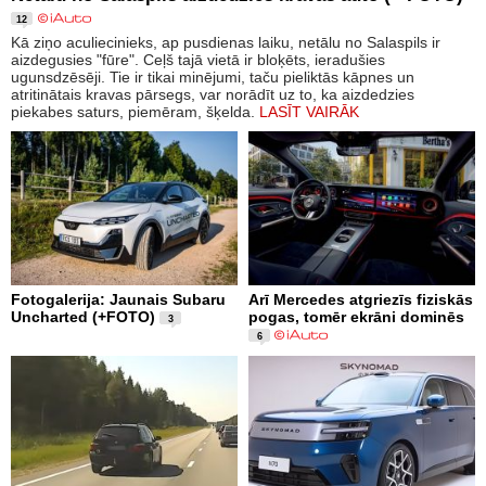
12
Kā ziņo aculiecinieks, ap pusdienas laiku, netālu no Salaspils ir
aizdegusies "fūre". Ceļš tajā vietā ir bloķēts, ieradušies
ugunsdzēsēji. Tie ir tikai minējumi, taču pieliktās kāpnes un
atritinātais kravas pārsegs, var norādīt uz to, ka aizdedzies
piekabes saturs, piemēram, šķelda.
LASĪT VAIRĀK
Fotogalerija: Jaunais Subaru
Arī Mercedes atgriezīs fiziskās
Uncharted (+FOTO)
pogas, tomēr ekrāni dominēs
3
6