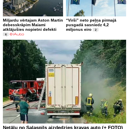
Miljardu vērtajam Aston Martin
“Virši” neto peļņa pirmajā
debesskrāpim Maiami
pusgadā sasniedz 4,2
atklājušies nopietni defekti
miljonus eiro
2
6
Netālu no Salaspils aizdedzies kravas auto (+ FOTO)