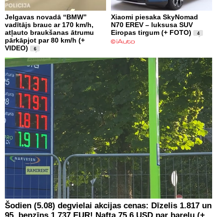
Jelgavas novadā “BMW”
Xiaomi piesaka SkyNomad
vadītājs brauc ar 170 km/h,
N70 EREV – luksusa SUV
atļauto braukšanas ātrumu
Eiropas tirgum (+ FOTO)
4
pārkāpjot par 80 km/h (+
VIDEO)
6
Šodien (5.08) degvielai akcijas cenas: Dīzelis 1.817 un
95. benzīns 1.737 EUR! Nafta 75.6 USD par barelu (+