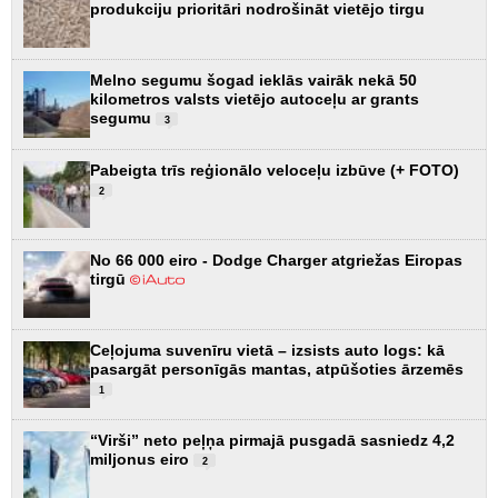
produkciju prioritāri nodrošināt vietējo tirgu
Melno segumu šogad ieklās vairāk nekā 50
kilometros valsts vietējo autoceļu ar grants
segumu
3
Pabeigta trīs reģionālo veloceļu izbūve (+ FOTO)
2
No 66 000 eiro - Dodge Charger atgriežas Eiropas
tirgū
Ceļojuma suvenīru vietā – izsists auto logs: kā
pasargāt personīgās mantas, atpūšoties ārzemēs
1
“Virši” neto peļņa pirmajā pusgadā sasniedz 4,2
miljonus eiro
2