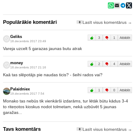
Populārākie komentāri
Lasīt visus komentārus →
8
Geliks
3
1
Atbildēt
18.decembris 2017 23:49
Vareja uzcelt 5 garazas jaunas butu atrak
money
2
4
Atbildēt
18.decembris 2017 21:16
Kaā tas slēpotājs pie naudas ticis? - šeihi rados vai?
Palaidniex
1
0
Atbildēt
19.decembris 2017 7:54
Monako tas nebūs tik vienkārši izdarāms, tur lētāk būtu kādus 3-4
to riteņotos kioskus nodot tolmetam, nekā uzbūvēt 5 jaunas
garažas...
Tavs komentārs
Lasīt visus komentārus →
8