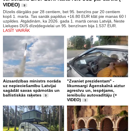
VIDEO)
9
Dīzelis dārgāks par 28 centiem, bet 95. benzīns par 20 centiem
kopš 1. marta. Tas sanāk papildus +16.80 EUR klāt pie manas 60 l
uzpildes. Atgādinām, ka 2026. gada 1. martā cenas Latvijā, Neste
Lielupes DUS dīzeļdegvielai un 95. benzīnam bija 1.537 EUR.
LASĪT VAIRĀK
Aizsardzības ministrs norāda
"Zvaniet prezidentam" -
uz nepieciešamību Latvijai
likumsargi Āgenskalnā aiztur
sagādāt savas spārnotās un
agresīvu un, iespējams,
ballistiskās raķetes
iereibušu autovadītāju (+
9
VIDEO)
3