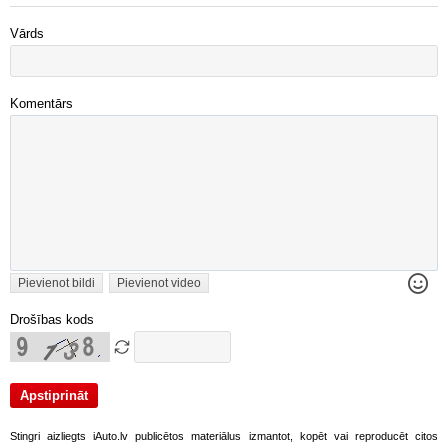
Vārds
Komentārs
Pievienot bildi
Pievienot video
Drošības kods
Stingri aizliegts iAuto.lv publicētos materiālus izmantot, kopēt vai reproducēt citos