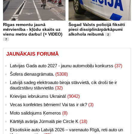
Rīgas remontu jaunā
Šogad Valsts policijā fiksēti
mērvienība - kļūdu skaits uz
pieci disciplinārpārkāpumi
vienu metru darbu! (+ VIDEO)
alkohola reibumā
2
7
JAUNĀKAIS FORUMĀ
Latvijas Gada auto 2027 - jaunu automobiļu konkurss
(37)
Šofera dienasgrāmata.
(5308)
Latvijā sadeg elektroauto biroja stāvvietā, cik droši tie ir
daudzstāvu stāvvietās
(32)
Krievijas iebrukums Ukrainā!
(9042)
Vecas konfektes bērniem! Vai tas ir ok?
(3)
Moto salidojums Ķemeros
(8)
Kārtējā avārija Jūrmalā pie Circle K
(18)
Eksotiskie auto Latvijā 2026 – varenauto Rīgā, reti auto un