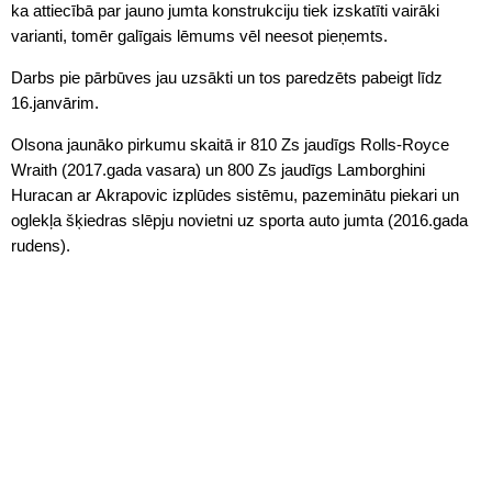
ka attiecībā par jauno jumta konstrukciju tiek izskatīti vairāki
varianti, tomēr galīgais lēmums vēl neesot pieņemts.
Darbs pie pārbūves jau uzsākti un tos paredzēts pabeigt līdz
16.janvārim.
Olsona jaunāko pirkumu skaitā ir 810 Zs jaudīgs Rolls-Royce
Wraith (2017.gada vasara) un 800 Zs jaudīgs Lamborghini
Huracan ar Akrapovic izplūdes sistēmu, pazeminātu piekari un
oglekļa šķiedras slēpju novietni uz sporta auto jumta (2016.gada
rudens).