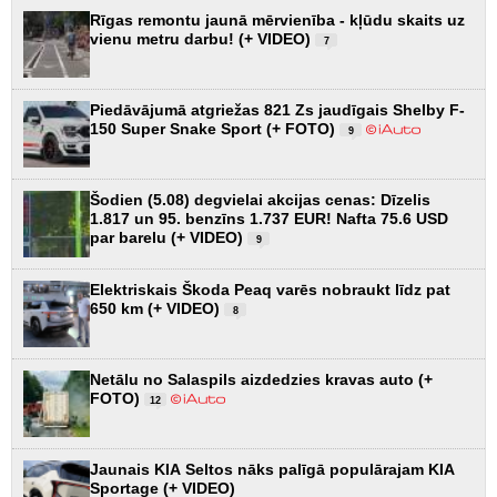
Rīgas remontu jaunā mērvienība - kļūdu skaits uz
vienu metru darbu! (+ VIDEO)
7
Piedāvājumā atgriežas 821 Zs jaudīgais Shelby F-
150 Super Snake Sport (+ FOTO)
9
Šodien (5.08) degvielai akcijas cenas: Dīzelis
1.817 un 95. benzīns 1.737 EUR! Nafta 75.6 USD
par barelu (+ VIDEO)
9
Elektriskais Škoda Peaq varēs nobraukt līdz pat
650 km (+ VIDEO)
8
Netālu no Salaspils aizdedzies kravas auto (+
FOTO)
12
Jaunais KIA Seltos nāks palīgā populārajam KIA
Sportage (+ VIDEO)