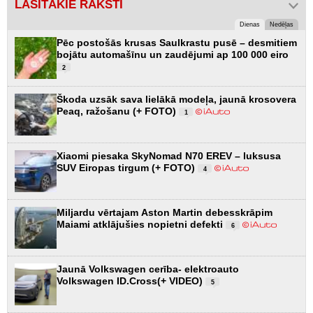
LASĪTĀKIE RAKSTI
Dienas
Nedēļas
Pēc postošās krusas Saulkrastu pusē – desmitiem
bojātu automašīnu un zaudējumi ap 100 000 eiro
2
Škoda uzsāk sava lielākā modeļa, jaunā krosovera
Peaq, ražošanu (+ FOTO)
1
Xiaomi piesaka SkyNomad N70 EREV – luksusa
SUV Eiropas tirgum (+ FOTO)
4
Miljardu vērtajam Aston Martin debesskrāpim
Maiami atklājušies nopietni defekti
6
Jaunā Volkswagen cerība- elektroauto
Volkswagen ID.Cross(+ VIDEO)
5