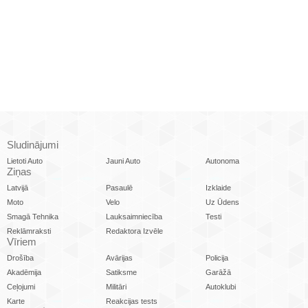
Sludinājumi
Lietoti Auto
Jauni Auto
Autonoma
Ziņas
Latvijā
Pasaulē
Izklaide
Moto
Velo
Uz Ūdens
Smagā Tehnika
Lauksaimniecība
Testi
Reklāmraksti
Redaktora Izvēle
Vīriem
Drošība
Avārijas
Policija
Akadēmija
Satiksme
Garāžā
Ceļojumi
Militāri
Autoklubi
Karte
Reakcijas tests