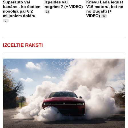
1
Superauto vai
Izpeldēs vai
Krievu Lada iegūst
m
banāns - ko šodien
nogrims? (+ VIDEO)
V16 motoru, bet ne
T
nosolīja par 6,2
no Bugatti (+
13
F
miljoniem dolāru
VIDEO)
17
7
IZCELTIE RAKSTI