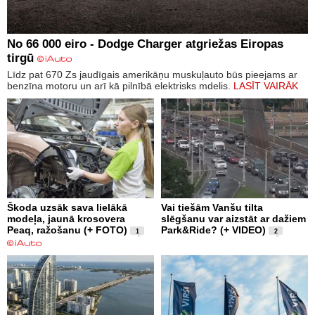
No 66 000 eiro - Dodge Charger atgriežas Eiropas
tirgū
Līdz pat 670 Zs jaudīgais amerikāņu muskuļauto būs pieejams ar
benzīna motoru un arī kā pilnībā elektrisks mdelis.
LASĪT VAIRĀK
Škoda uzsāk sava lielākā
Vai tiešām Vanšu tilta
modeļa, jaunā krosovera
slēgšanu var aizstāt ar dažiem
Peaq, ražošanu (+ FOTO)
Park&Ride? (+ VIDEO)
1
2