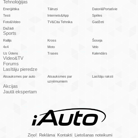
Tehnoloģijas
Enerģētika
Tālruņi
Datori&Portatīvie
Testi
Internets&App
Spēles
Foto&Video
TV&Cita Tehnika
Gadžeti
Dažādi
Sports
Rallijs
Kross
Šoseja
4x4
Moto
Velo
Uz Ūdens
Trases
Kalendārs
Video&TV
Forums
Lasītāju pieredze
Atsauksmes par auto
Atsauksmes par
Lasītāju raksti
uzņēmumiem
Akcijas
Jautā ekspertam
Ziņo!
Reklāma
Kontakti
Lietošanas noteikumi