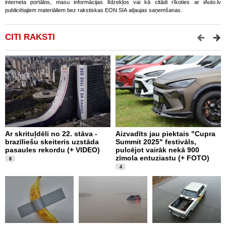
interneta portālos, masu informācijas līdzekļos vai kā citādi rīkoties ar iAuto.lv
publicētajiem materiāliem bez rakstiskas EON SIA atļaujas saņemšanas.
CITI RAKSTI
Ar skrituļdēli no 22. stāva -
Aizvadīts jau piektais "Cupra
K
brazīliešu skeiteris uzstāda
Summit 2025" festivāls,
e
pasaules rekordu (+ VIDEO)
pulcējot vairāk nekā 900
“
zīmola entuziastu (+ FOTO)
F
8
4
L