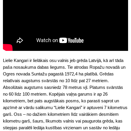
Lielie Kangari ir lielākais osu valnis jeb grēda Latvijā, kā arī tāda
paša nosaukuma dabas liegums. Tie atrodas Ropažu novadā un
Ogres novada Suntažu pagastā 1972,4 ha platībā. Grēdas
relatīvais augstums svārstās no 10 līdz pat 27 metriem.
Absolūtais augstums sasniedz 78 metrus vjl. Platums svārstās
no 60 līdz 100 metriem. Kopējais vaļņa garums ir ap 26
kilometriem, bet pats augstākais posms, ko parasti saprot un
apzīmē ar vārdu salikumu “Lielie Kangari” ir aptuveni 7 kilometrus
garš. Oss – no dažiem kilometriem līdz vairākiem desmitiem
kilometru garš, šaurs, līkumots valnis vai paugurota grēda, kas
stiepjas paralēli ledāja kustības virzienam un sastāv no ledāju