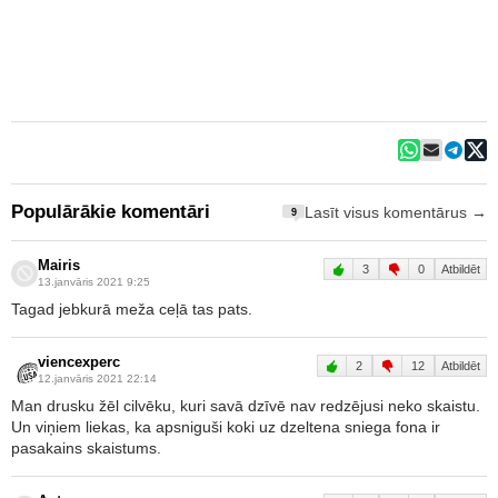
Populārākie komentāri
Lasīt visus komentārus →
9
Mairis
3
0
Atbildēt
13.janvāris 2021 9:25
Tagad jebkurā meža ceļā tas pats.
viencexperc
2
12
Atbildēt
12.janvāris 2021 22:14
Man drusku žēl cilvēku, kuri savā dzīvē nav redzējusi neko skaistu.
Un viņiem liekas, ka apsniguši koki uz dzeltena sniega fona ir
pasakains skaistums.