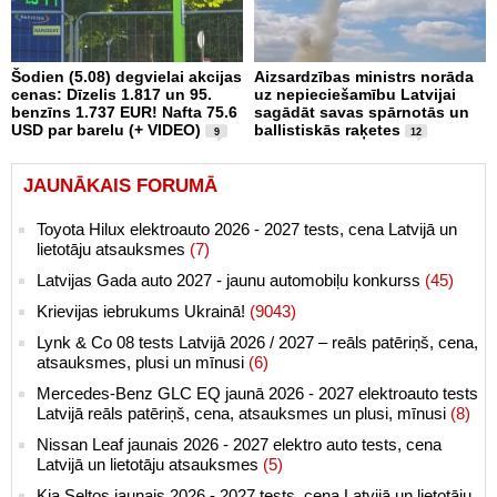
Šodien (5.08) degvielai akcijas
Aizsardzības ministrs norāda
cenas: Dīzelis 1.817 un 95.
uz nepieciešamību Latvijai
benzīns 1.737 EUR! Nafta 75.6
sagādāt savas spārnotās un
USD par barelu (+ VIDEO)
ballistiskās raķetes
9
12
JAUNĀKAIS FORUMĀ
Toyota Hilux elektroauto 2026 - 2027 tests, cena Latvijā un
lietotāju atsauksmes
(7)
Latvijas Gada auto 2027 - jaunu automobiļu konkurss
(45)
Krievijas iebrukums Ukrainā!
(9043)
Lynk & Co 08 tests Latvijā 2026 / 2027 – reāls patēriņš, cena,
atsauksmes, plusi un mīnusi
(6)
Mercedes-Benz GLC EQ jaunā 2026 - 2027 elektroauto tests
Latvijā reāls patēriņš, cena, atsauksmes un plusi, mīnusi
(8)
Nissan Leaf jaunais 2026 - 2027 elektro auto tests, cena
Latvijā un lietotāju atsauksmes
(5)
Kia Seltos jaunais 2026 - 2027 tests, cena Latvijā un lietotāju