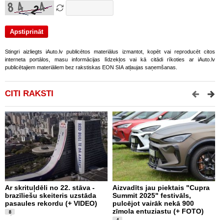
Stingri aizliegts iAuto.lv publicētos materiālus izmantot, kopēt vai reproducēt citos
interneta portālos, masu informācijas līdzekļos vai kā citādi rīkoties ar iAuto.lv
publicētajiem materiāliem bez rakstiskas EON SIA atļaujas saņemšanas.
CITI RAKSTI
Ar skrituļdēli no 22. stāva -
Aizvadīts jau piektais "Cupra
K
brazīliešu skeiteris uzstāda
Summit 2025" festivāls,
e
pasaules rekordu (+ VIDEO)
pulcējot vairāk nekā 900
“
zīmola entuziastu (+ FOTO)
F
8