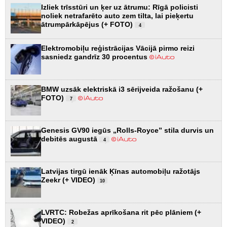
Izliek trīsstūri un ķer uz ātrumu: Rīgā policisti
noliek netrafarēto auto zem tilta, lai pieķertu
ātrumpārkāpējus (+ FOTO)
4
Elektromobiļu reģistrācijas Vācijā pirmo reizi
sasniedz gandrīz 30 procentus
BMW uzsāk elektriskā i3 sērijveida ražošanu (+
FOTO)
7
Genesis GV90 iegūs „Rolls-Royce” stila durvis un
debitēs augustā
4
Latvijas tirgū ienāk Ķīnas automobiļu ražotājs
Zeekr (+ VIDEO)
10
LVRTC: Robežas aprīkošana rit pēc plāniem (+
VIDEO)
2