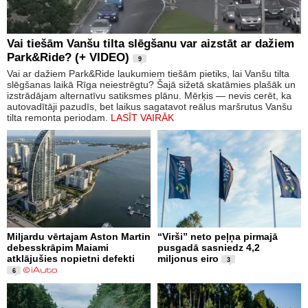
Vai tiešām Vanšu tilta slēgšanu var aizstāt ar dažiem
Park&Ride? (+ VIDEO)
9
Vai ar dažiem Park&Ride laukumiem tiešām pietiks, lai Vanšu tilta
slēgšanas laikā Rīga neiestrēgtu? Šajā sižetā skatāmies plašāk un
izstrādājam alternatīvu satiksmes plānu. Mērķis — nevis cerēt, ka
autovadītāji pazudīs, bet laikus sagatavot reālus maršrutus Vanšu
tilta remonta periodam.
LASĪT VAIRĀK
Miljardu vērtajam Aston Martin
“Virši” neto peļņa pirmajā
debesskrāpim Maiami
pusgadā sasniedz 4,2
atklājušies nopietni defekti
miljonus eiro
3
6