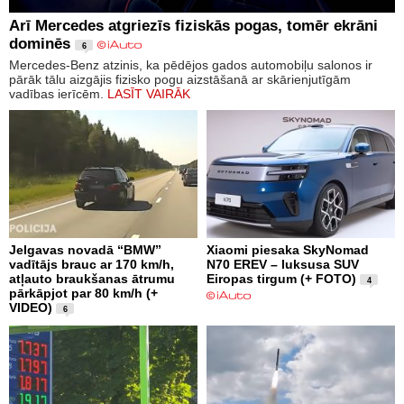
Arī Mercedes atgriezīs fiziskās pogas, tomēr ekrāni
dominēs
6
Mercedes-Benz atzinis, ka pēdējos gados automobiļu salonos ir
pārāk tālu aizgājis fizisko pogu aizstāšanā ar skārienjutīgām
vadības ierīcēm.
LASĪT VAIRĀK
Jelgavas novadā “BMW”
Xiaomi piesaka SkyNomad
vadītājs brauc ar 170 km/h,
N70 EREV – luksusa SUV
atļauto braukšanas ātrumu
Eiropas tirgum (+ FOTO)
4
pārkāpjot par 80 km/h (+
VIDEO)
6