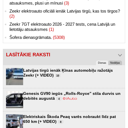
atsauksmes, plusi un mīnusi
(3)
Zeekr elektroauto oficiāli ienāk Latvijas tirgū, kas tos tirgos?
(2)
Zeekr 7GT elektroauto 2026 - 2027 tests, cena Latvijā un
lietotāju atsauksmes
(1)
Šofera dienasgrāmata.
(5308)
LASĪTĀKIE RAKSTI
Dienas
Nedēļas
Latvijas tirgū ienāk Ķīnas automobiļu ražotājs
Zeekr (+ VIDEO)
10
Genesis GV90 iegūs „Rolls-Royce” stila durvis un
debitēs augustā
4
Elektriskais Škoda Peaq varēs nobraukt līdz pat
650 km (+ VIDEO)
8