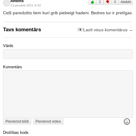
Antons
2
0
Atbildēt
13.janvāris 2021 9:22
Ceļš paredzēts tiem kuri grib piebeigt hadeni. Bedres tur ir pretīgas.
Tavs komentārs
Lasīt visus komentārus →
9
Vārds
Komentārs
Pievienot bildi
Pievienot video
Drošības kods