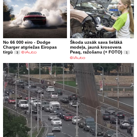
No 66 000 eiro - Dodge
Škoda uzsāk sava lielākā
Charger atgriežas Eiropas
modeļa, jaunā krosovera
tirgū
Peaq, ražošanu (+ FOTO)
3
1