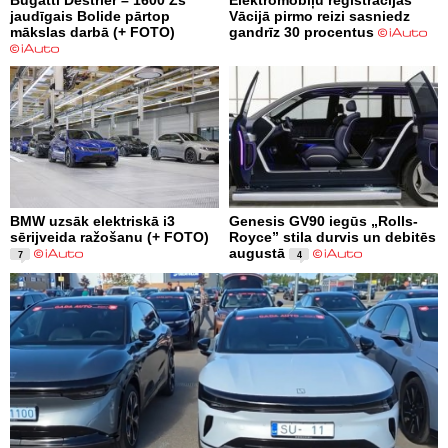
jaudīgais Bolide pārtop
Vācijā pirmo reizi sasniedz
mākslas darbā (+ FOTO)
gandrīz 30 procentus
BMW uzsāk elektriskā i3
Genesis GV90 iegūs „Rolls-
sērijveida ražošanu (+ FOTO)
Royce” stila durvis un debitēs
augustā
7
4