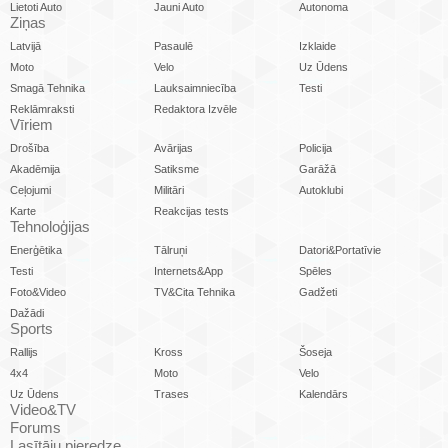
Lietoti Auto
Jauni Auto
Autonoma
Ziņas
Latvijā
Pasaulē
Izklaide
Moto
Velo
Uz Ūdens
Smagā Tehnika
Lauksaimniecība
Testi
Reklāmraksti
Redaktora Izvēle
Vīriem
Drošība
Avārijas
Policija
Akadēmija
Satiksme
Garāžā
Ceļojumi
Militāri
Autoklubi
Karte
Reakcijas tests
Tehnoloģijas
Enerģētika
Tālruņi
Datori&Portatīvie
Testi
Internets&App
Spēles
Foto&Video
TV&Cita Tehnika
Gadžeti
Dažādi
Sports
Rallijs
Kross
Šoseja
4x4
Moto
Velo
Uz Ūdens
Trases
Kalendārs
Video&TV
Forums
Lasītāju pieredze