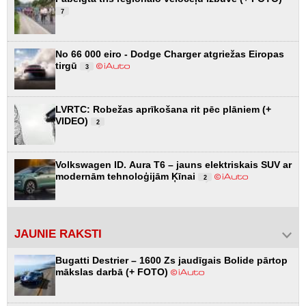
7
No 66 000 eiro - Dodge Charger atgriežas Eiropas
tirgū
3
LVRTC: Robežas aprīkošana rit pēc plāniem (+
VIDEO)
2
Volkswagen ID. Aura T6 – jauns elektriskais SUV ar
modernām tehnoloģijām Ķīnai
2
JAUNIE RAKSTI
Bugatti Destrier – 1600 Zs jaudīgais Bolide pārtop
mākslas darbā (+ FOTO)