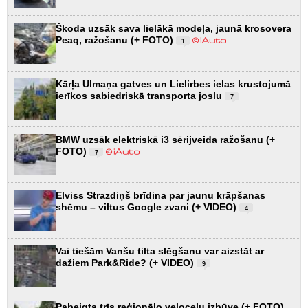
Škoda uzsāk sava lielākā modeļa, jaunā krosovera
Peaq, ražošanu (+ FOTO)
1
Kārļa Ulmaņa gatves un Lielirbes ielas krustojumā
ierīkos sabiedriskā transporta joslu
7
BMW uzsāk elektriskā i3 sērijveida ražošanu (+
FOTO)
7
Elviss Strazdiņš brīdina par jaunu krāpšanas
shēmu – viltus Google zvani (+ VIDEO)
4
Vai tiešām Vanšu tilta slēgšanu var aizstāt ar
dažiem Park&Ride? (+ VIDEO)
9
Pabeigta trīs reģionālo veloceļu izbūve (+ FOTO)