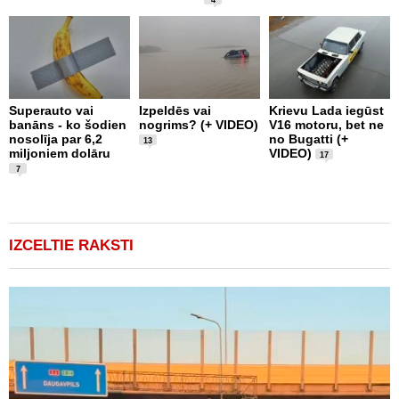
4
L
1
Superauto vai
Izpeldēs vai
Krievu Lada iegūst
m
banāns - ko šodien
nogrims? (+ VIDEO)
V16 motoru, bet ne
T
nosolīja par 6,2
no Bugatti (+
13
F
miljoniem dolāru
VIDEO)
17
7
IZCELTIE RAKSTI