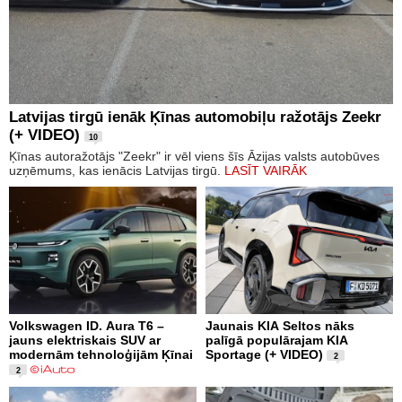
Latvijas tirgū ienāk Ķīnas automobiļu ražotājs Zeekr
(+ VIDEO)
10
Ķīnas autoražotājs "Zeekr" ir vēl viens šīs Āzijas valsts autobūves
uzņēmums, kas ienācis Latvijas tirgū.
LASĪT VAIRĀK
Volkswagen ID. Aura T6 –
Jaunais KIA Seltos nāks
jauns elektriskais SUV ar
palīgā populārajam KIA
modernām tehnoloģijām Ķīnai
Sportage (+ VIDEO)
2
2