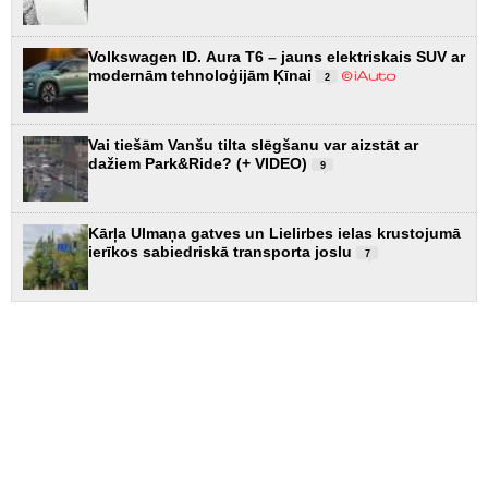
Volkswagen ID. Aura T6 – jauns elektriskais SUV ar
modernām tehnoloģijām Ķīnai
2
Vai tiešām Vanšu tilta slēgšanu var aizstāt ar
dažiem Park&Ride? (+ VIDEO)
9
Kārļa Ulmaņa gatves un Lielirbes ielas krustojumā
ierīkos sabiedriskā transporta joslu
7