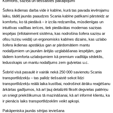
Komforts, saziņa un tiešsaistes pakalpojumi
Šofera ikdienas darba vide ir kabīne, kurā tas pavada ievērojamu
laiku, tādēļ jaunās paaudzes Scania kabīne patīkami pārsteidz ar
komfortu, ko tā piedāvā – ir izcila redzamība, mūsdienīgas un
intuitīvas vadības ierīces, tiek piedāvātas modernas saziņas
iespējas (infotainment sistēma, kas nodrošina šofera saziņu ar
ofisu īsziņu veidā) un ergonomisks kabīnes dizains, kas uzlabo
šofera ikdienas apstākļus gan ar pārdomātiem mantu
nodalījumiem un jaunām ārējās uzglabāšanas iespējām, gan
tādiem komforta uzlabojumiem kā premium vadītāja sēdeklis,
ledusskapis un mantu nodalījums zem guļvietas u.c.
Šobrīd visā pasaulē ir vairāk nekā 250 000 savienotu Scania
transportlīdzekļu – tas palīdz tiešsaistē sekot līdzi
transportlīdzekļu reālā laika kustībai, nodrošinot ātrāku reaģēšanu
ārkārtas gadījumos, kā arī ļauj detalizēti fiksēt degvielas patēriņu
un sniegt priekšlikumus tā mazināšanai, kā arī informē klientu, ka
ir pienācis laiks transportlīdzeklim veikt apkopi.
Pakāpeniska jaunās sērijas ieviešana