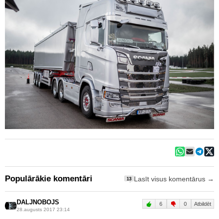
Populārākie komentāri
Lasīt visus komentārus →
13
DALJNOBOJS
6
0
Atbildēt
28.augusts 2017 23:14