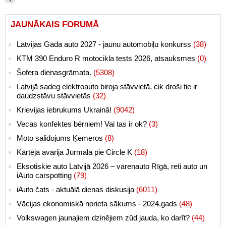
7
JAUNĀKAIS FORUMĀ
Latvijas Gada auto 2027 - jaunu automobiļu konkurss
(38)
KTM 390 Enduro R motocikla tests 2026, atsauksmes
(0)
Šofera dienasgrāmata.
(5308)
Latvijā sadeg elektroauto biroja stāvvietā, cik droši tie ir
daudzstāvu stāvvietās
(32)
Krievijas iebrukums Ukrainā!
(9042)
Vecas konfektes bērniem! Vai tas ir ok?
(3)
Moto salidojums Ķemeros
(8)
Kārtējā avārija Jūrmalā pie Circle K
(18)
Eksotiskie auto Latvijā 2026 – varenauto Rīgā, reti auto un
iAuto carspotting
(79)
iAuto čats - aktuālā dienas diskusija
(6011)
Vācijas ekonomiskā norieta sākums - 2024.gads
(48)
Volkswagen jaunajiem dzinējiem zūd jauda, ko darīt?
(44)