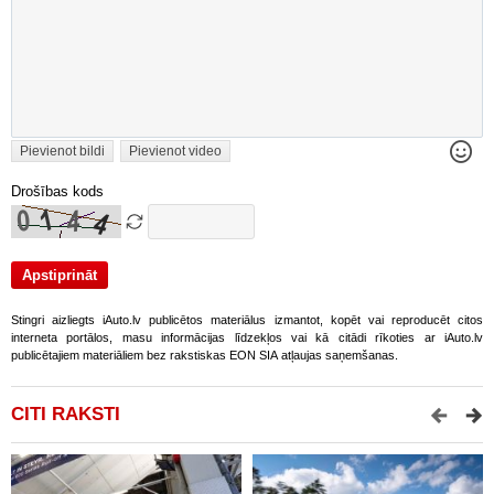
Pievienot bildi
Pievienot video
Drošības kods
Stingri aizliegts iAuto.lv publicētos materiālus izmantot, kopēt vai reproducēt citos
interneta portālos, masu informācijas līdzekļos vai kā citādi rīkoties ar iAuto.lv
publicētajiem materiāliem bez rakstiskas EON SIA atļaujas saņemšanas.
CITI RAKSTI