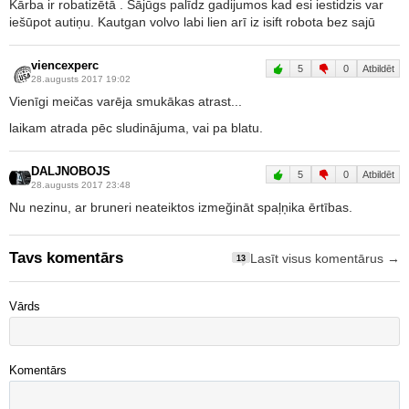
Kārba ir robatizētā . Sājūgs palīdz gadijumos kad esi iestidzis var
iešūpot autiņu. Kautgan volvo labi lien arī iz isift robota bez sajū
viencexperc
5
0
Atbildēt
28.augusts 2017 19:02
Vienīgi meičas varēja smukākas atrast...
laikam atrada pēc sludinājuma, vai pa blatu.
DALJNOBOJS
5
0
Atbildēt
28.augusts 2017 23:48
Nu nezinu, ar bruneri neateiktos izmeğināt spaļņika ērtības.
Tavs komentārs
Lasīt visus komentārus →
13
Vārds
Komentārs