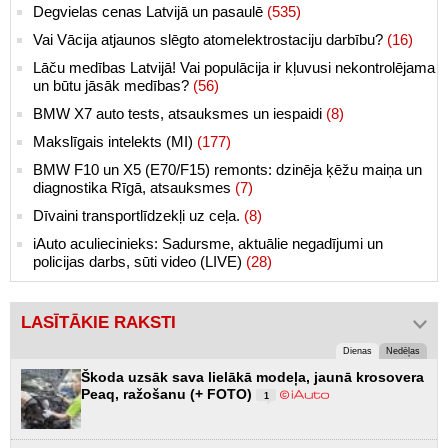
Degvielas cenas Latvijā un pasaulē
(535)
Vai Vācija atjaunos slēgto atomelektrostaciju darbību?
(16)
Lāču medības Latvijā! Vai populācija ir kļuvusi nekontrolējama
un būtu jāsāk medības?
(56)
BMW X7 auto tests, atsauksmes un iespaidi
(8)
Makslīgais intelekts (MI)
(177)
BMW F10 un X5 (E70/F15) remonts: dzinēja ķēžu maiņa un
diagnostika Rīgā, atsauksmes
(7)
Dīvaini transportlīdzekļi uz ceļa.
(8)
iAuto aculiecinieks: Sadursme, aktuālie negadījumi un
policijas darbs, sūti video (LIVE)
(28)
LASĪTĀKIE RAKSTI
Dienas
Nedēļas
Škoda uzsāk sava lielākā modeļa, jaunā krosovera
Peaq, ražošanu (+ FOTO)
1