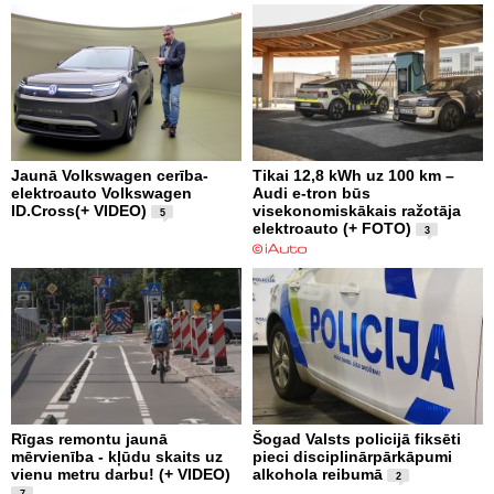
Jaunā Volkswagen cerība-
Tikai 12,8 kWh uz 100 km –
elektroauto Volkswagen
Audi e-tron būs
ID.Cross(+ VIDEO)
visekonomiskākais ražotāja
5
elektroauto (+ FOTO)
3
Rīgas remontu jaunā
Šogad Valsts policijā fiksēti
mērvienība - kļūdu skaits uz
pieci disciplinārpārkāpumi
vienu metru darbu! (+ VIDEO)
alkohola reibumā
2