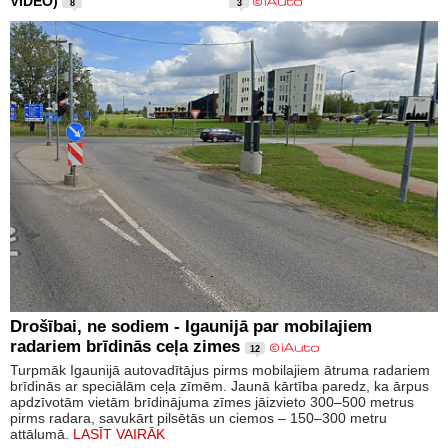
VIDEO)
8
3
Drošībai, ne sodiem - Igaunijā par mobilajiem
radariem brīdinās ceļa zimes
12
Turpmāk Igaunijā autovadītājus pirms mobilajiem ātruma radariem
brīdinās ar speciālām ceļa zīmēm. Jaunā kārtība paredz, ka ārpus
apdzīvotām vietām brīdinājuma zīmes jāizvieto 300–500 metrus
pirms radara, savukārt pilsētās un ciemos – 150–300 metru
attālumā.
LASĪT VAIRĀK