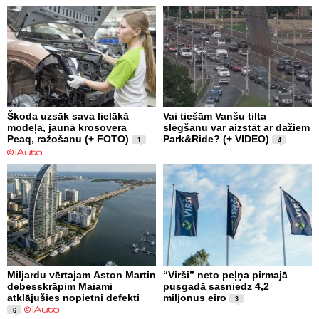
Škoda uzsāk sava lielākā
Vai tiešām Vanšu tilta
modeļa, jaunā krosovera
slēgšanu var aizstāt ar dažiem
Peaq, ražošanu (+ FOTO)
Park&Ride? (+ VIDEO)
1
4
Miljardu vērtajam Aston Martin
“Virši” neto peļņa pirmajā
debesskrāpim Maiami
pusgadā sasniedz 4,2
atklājušies nopietni defekti
miljonus eiro
3
6