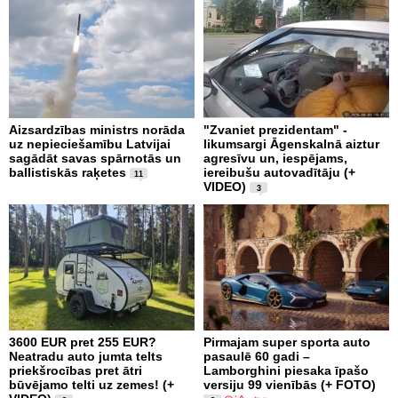
Aizsardzības ministrs norāda
"Zvaniet prezidentam" -
uz nepieciešamību Latvijai
likumsargi Āgenskalnā aiztur
sagādāt savas spārnotās un
agresīvu un, iespējams,
ballistiskās raķetes
iereibušu autovadītāju (+
11
VIDEO)
3
3600 EUR pret 255 EUR?
Pirmajam super sporta auto
Neatradu auto jumta telts
pasaulē 60 gadi –
priekšrocības pret ātri
Lamborghini piesaka īpašo
būvējamo telti uz zemes! (+
versiju 99 vienībās (+ FOTO)