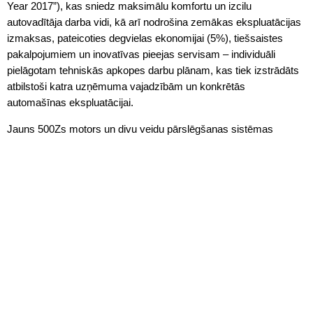
Year 2017”), kas sniedz maksimālu komfortu un izcilu
autovadītāja darba vidi, kā arī nodrošina zemākas ekspluatācijas
izmaksas, pateicoties degvielas ekonomijai (5%), tiešsaistes
pakalpojumiem un inovatīvas pieejas servisam – individuāli
pielāgotam tehniskās apkopes darbu plānam, kas tiek izstrādāts
atbilstoši katra uzņēmuma vajadzībām un konkrētās
automašīnas ekspluatācijai.
Jauns 500Zs motors un divu veidu pārslēgšanas sistēmas