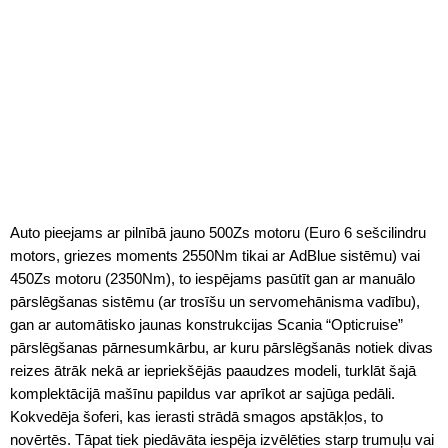
Auto pieejams ar pilnībā jauno 500Zs motoru (Euro 6 sešcilindru
motors, griezes moments 2550Nm tikai ar AdBlue sistēmu) vai
450Zs motoru (2350Nm), to iespējams pasūtīt gan ar manuālo
pārslēgšanas sistēmu (ar trosīšu un servomehānisma vadību),
gan ar automātisko jaunas konstrukcijas Scania “Opticruise”
pārslēgšanas pārnesumkārbu, ar kuru pārslēgšanās notiek divas
reizes ātrāk nekā ar iepriekšējās paaudzes modeli, turklāt šajā
komplektācijā mašīnu papildus var aprīkot ar sajūga pedāli.
Kokvedēja šoferi, kas ierasti strādā smagos apstākļos, to
novērtēs. Tāpat tiek piedāvāta iespēja izvēlēties starp trumuļu vai