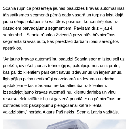
Scania rūpnīca prezentēja jaunās paaudzes kravas automašīnas
tālssatiksmes segmentā pērnā gada vasarā un turpina laist klajā
jauno sēriju pakāpeniski vairākos posmos, koncentrējoties uz
dažādiem pārvadājumu segmentiem. Pavisam drīz – jau 4.
septembrī – Scania rūpnīca Zviedrijā prezentēs būvniecības
segmenta kravas auto, kas paredzēti darbam īpaši sarežģitos
apstākļos.
“Ar jauno kravas automašīnu paaudzi Scania sper milzīgu soli uz
priekšu, ieviešot jaunas tehnoloģijas, pakalpojumus un izpratni,
kas palīdz klientiem pārskatīt savus izdevumus un ieņēmumus.
Ilgtspējīga peļņa neatkarīgi no veicamā uzdevuma un darba
apstākļiem – tas ir Scania mērķis attiecībā uz klientiem.
Izstrādājot jauno kravas automašīnu, klientu darbība un viņu
resursu efektivitāte ir bijusi galvenā prioritāte: no pētniecības un
izstrādes līdz pakalpojumu pielāgošanai katra klienta
vajadzībām,” norāda Aigars Pušinskis, Scania Latvia vadītājs.