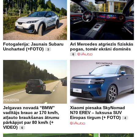
Fotogalerija: Jaunais Subaru
Arī Mercedes atgriezīs fiziskās
Uncharted (+FOTO)
pogas, tomēr ekrāni dominēs
3
6
Jelgavas novadā “BMW”
Xiaomi piesaka SkyNomad
vadītājs brauc ar 170 km/h,
N70 EREV – luksusa SUV
atļauto braukšanas ātrumu
Eiropas tirgum (+ FOTO)
4
pārkāpjot par 80 km/h (+
VIDEO)
6