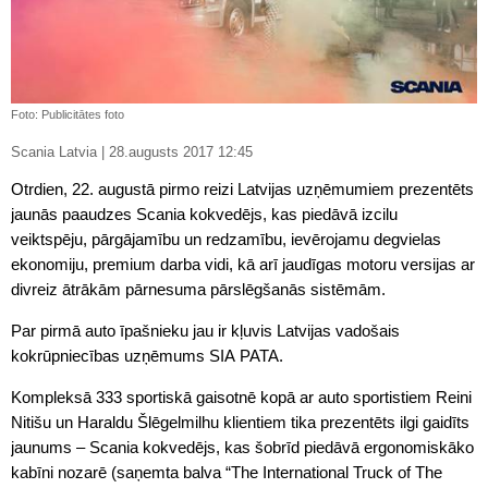
Foto: Publicitātes foto
Scania Latvia | 28.augusts 2017 12:45
Otrdien, 22. augustā pirmo reizi Latvijas uzņēmumiem prezentēts
jaunās paaudzes Scania kokvedējs, kas piedāvā izcilu
veiktspēju, pārgājamību un redzamību, ievērojamu degvielas
ekonomiju, premium darba vidi, kā arī jaudīgas motoru versijas ar
divreiz ātrākām pārnesuma pārslēgšanās sistēmām.
Par pirmā auto īpašnieku jau ir kļuvis Latvijas vadošais
kokrūpniecības uzņēmums SIA PATA.
Kompleksā 333 sportiskā gaisotnē kopā ar auto sportistiem Reini
Nitišu un Haraldu Šlēgelmilhu klientiem tika prezentēts ilgi gaidīts
jaunums – Scania kokvedējs, kas šobrīd piedāvā ergonomiskāko
kabīni nozarē (saņemta balva “The International Truck of The