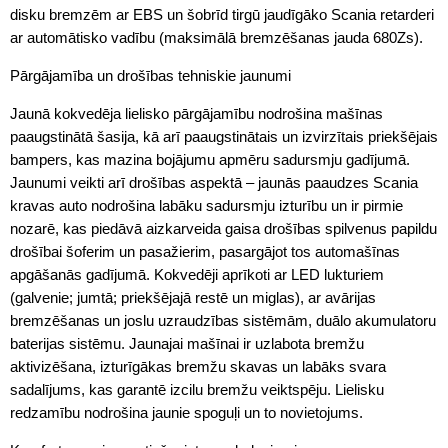
disku bremzēm ar EBS un šobrīd tirgū jaudīgāko Scania retarderi
ar automātisko vadību (maksimālā bremzēšanas jauda 680Zs).
Pārgājamība un drošības tehniskie jaunumi
Jaunā kokvedēja lielisko pārgājamību nodrošina mašīnas
paaugstinātā šasija, kā arī paaugstinātais un izvirzītais priekšējais
bampers, kas mazina bojājumu apmēru sadursmju gadījumā.
Jaunumi veikti arī drošības aspektā – jaunās paaudzes Scania
kravas auto nodrošina labāku sadursmju izturību un ir pirmie
nozarē, kas piedāvā aizkarveida gaisa drošības spilvenus papildu
drošībai šoferim un pasažierim, pasargājot tos automašīnas
apgāšanās gadījumā. Kokvedēji aprīkoti ar LED lukturiem
(galvenie; jumtā; priekšējajā restē un miglas), ar avārijas
bremzēšanas un joslu uzraudzības sistēmām, duālo akumulatoru
baterijas sistēmu. Jaunajai mašīnai ir uzlabota bremžu
aktivizēšana, izturīgākas bremžu skavas un labāks svara
sadalījums, kas garantē izcilu bremžu veiktspēju. Lielisku
redzamību nodrošina jaunie spoguļi un to novietojums.