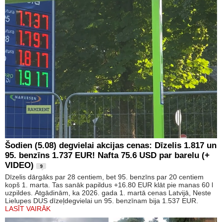
Šodien (5.08) degvielai akcijas cenas: Dīzelis 1.817 un
95. benzīns 1.737 EUR! Nafta 75.6 USD par barelu (+
VIDEO)
9
Dīzelis dārgāks par 28 centiem, bet 95. benzīns par 20 centiem
kopš 1. marta. Tas sanāk papildus +16.80 EUR klāt pie manas 60 l
uzpildes. Atgādinām, ka 2026. gada 1. martā cenas Latvijā, Neste
Lielupes DUS dīzeļdegvielai un 95. benzīnam bija 1.537 EUR.
LASĪT VAIRĀK