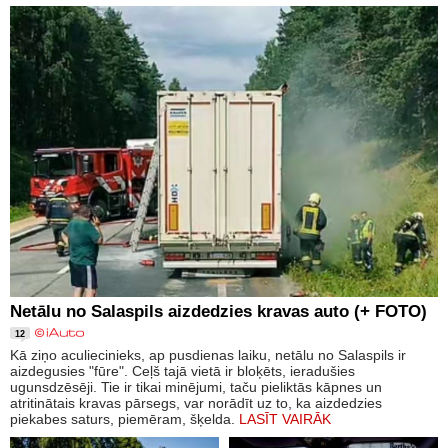
Netālu no Salaspils aizdedzies kravas auto (+ FOTO)
12
Kā ziņo aculiecinieks, ap pusdienas laiku, netālu no Salaspils ir
aizdegusies "fūre". Ceļš tajā vietā ir bloķēts, ieradušies
ugunsdzēsēji. Tie ir tikai minējumi, taču pieliktās kāpnes un
atritinātais kravas pārsegs, var norādīt uz to, ka aizdedzies
piekabes saturs, piemēram, šķelda.
LASĪT VAIRĀK