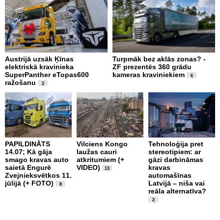
Austrijā uzsāk Ķīnas
Turpmāk bez aklās zonas? -
B
elektriskā kravinieka
ZF prezentēs 360 grādu
d
SuperPanther eTopas600
kameras kraviniekiem
N
6
ražošanu
2
PAPILDINĀTS
Vilciens Kongo
Tehnoloģija pret
A
14.07; Kā gāja
laužas cauri
stereotipiem: ar
i
smago kravas auto
atkritumiem (+
gāzi darbināmas
a
saietā Engurē
VIDEO)
kravas
13
k
Zvejnieksvētkos 11.
automašīnas
k
jūlijā (+ FOTO)
Latvijā – niša vai
8
reāla alternatīva?
2