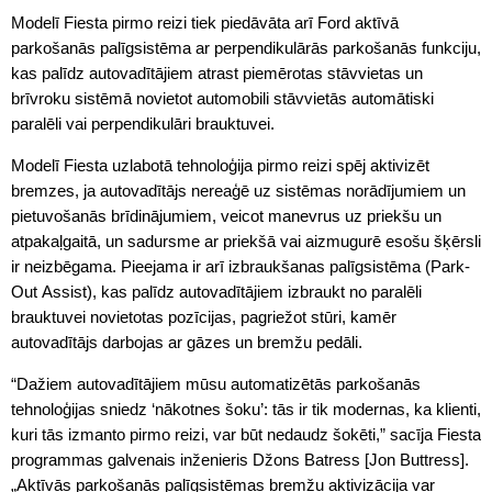
Modelī Fiesta pirmo reizi tiek piedāvāta arī Ford aktīvā
parkošanās palīgsistēma ar perpendikulārās parkošanās funkciju,
kas palīdz autovadītājiem atrast piemērotas stāvvietas un
brīvroku sistēmā novietot automobili stāvvietās automātiski
paralēli vai perpendikulāri brauktuvei.
Modelī Fiesta uzlabotā tehnoloģija pirmo reizi spēj aktivizēt
bremzes, ja autovadītājs nereaģē uz sistēmas norādījumiem un
pietuvošanās brīdinājumiem, veicot manevrus uz priekšu un
atpakaļgaitā, un sadursme ar priekšā vai aizmugurē esošu šķērsli
ir neizbēgama. Pieejama ir arī izbraukšanas palīgsistēma (Park-
Out Assist), kas palīdz autovadītājiem izbraukt no paralēli
brauktuvei novietotas pozīcijas, pagriežot stūri, kamēr
autovadītājs darbojas ar gāzes un bremžu pedāli.
“Dažiem autovadītājiem mūsu automatizētās parkošanās
tehnoloģijas sniedz ‘nākotnes šoku’: tās ir tik modernas, ka klienti,
kuri tās izmanto pirmo reizi, var būt nedaudz šokēti,” sacīja Fiesta
programmas galvenais inženieris Džons Batress [Jon Buttress].
„Aktīvās parkošanās palīgsistēmas bremžu aktivizācija var