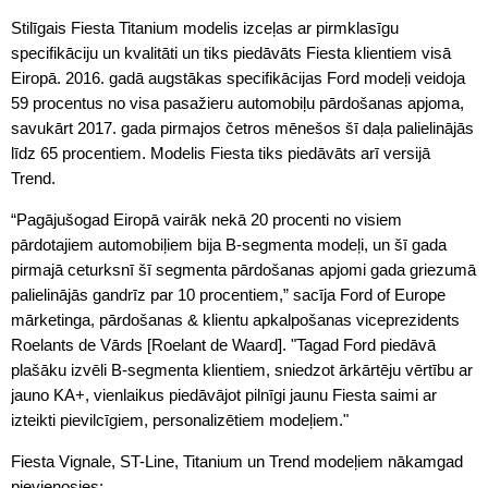
Stilīgais Fiesta Titanium modelis izceļas ar pirmklasīgu
specifikāciju un kvalitāti un tiks piedāvāts Fiesta klientiem visā
Eiropā. 2016. gadā augstākas specifikācijas Ford modeļi veidoja
59 procentus no visa pasažieru automobiļu pārdošanas apjoma,
savukārt 2017. gada pirmajos četros mēnešos šī daļa palielinājās
līdz 65 procentiem. Modelis Fiesta tiks piedāvāts arī versijā
Trend.
“Pagājušogad Eiropā vairāk nekā 20 procenti no visiem
pārdotajiem automobiļiem bija B-segmenta modeļi, un šī gada
pirmajā ceturksnī šī segmenta pārdošanas apjomi gada griezumā
palielinājās gandrīz par 10 procentiem,” sacīja Ford of Europe
mārketinga, pārdošanas & klientu apkalpošanas viceprezidents
Roelants de Vārds [Roelant de Waard]. "Tagad Ford piedāvā
plašāku izvēli B-segmenta klientiem, sniedzot ārkārtēju vērtību ar
jauno KA+, vienlaikus piedāvājot pilnīgi jaunu Fiesta saimi ar
izteikti pievilcīgiem, personalizētiem modeļiem."
Fiesta Vignale, ST-Line, Titanium un Trend modeļiem nākamgad
pievienosies: