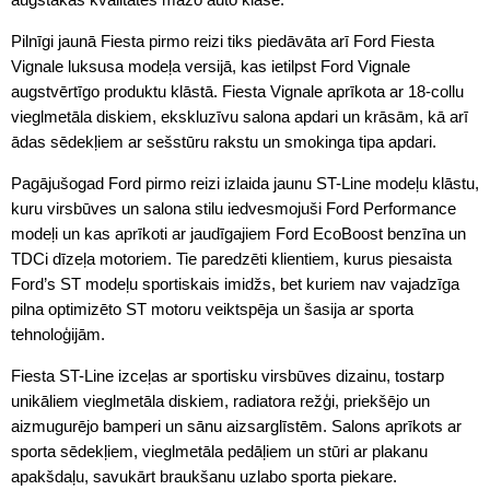
Pilnīgi jaunā Fiesta pirmo reizi tiks piedāvāta arī Ford Fiesta
Vignale luksusa modeļa versijā, kas ietilpst Ford Vignale
augstvērtīgo produktu klāstā. Fiesta Vignale aprīkota ar 18-collu
vieglmetāla diskiem, ekskluzīvu salona apdari un krāsām, kā arī
ādas sēdekļiem ar sešstūru rakstu un smokinga tipa apdari.
Pagājušogad Ford pirmo reizi izlaida jaunu ST-Line modeļu klāstu,
kuru virsbūves un salona stilu iedvesmojuši Ford Performance
modeļi un kas aprīkoti ar jaudīgajiem Ford EcoBoost benzīna un
TDCi dīzeļa motoriem. Tie paredzēti klientiem, kurus piesaista
Ford’s ST modeļu sportiskais imidžs, bet kuriem nav vajadzīga
pilna optimizēto ST motoru veiktspēja un šasija ar sporta
tehnoloģijām.
Fiesta ST-Line izceļas ar sportisku virsbūves dizainu, tostarp
unikāliem vieglmetāla diskiem, radiatora režģi, priekšējo un
aizmugurējo bamperi un sānu aizsarglīstēm. Salons aprīkots ar
sporta sēdekļiem, vieglmetāla pedāļiem un stūri ar plakanu
apakšdaļu, savukārt braukšanu uzlabo sporta piekare.