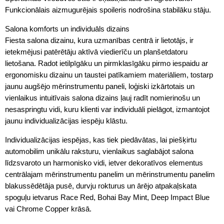
Funkcionālais aizmugurējais spoileris nodrošina stabilāku stāju.
Salona komforts un individuāls dizains
Fiesta salona dizainu, kura uzmanības centrā ir lietotājs, ir
ietekmējusi patērētāju aktīvā viedierīču un planšetdatoru
lietošana. Radot ietilpīgāku un pirmklasīgāku pirmo iespaidu ar
ergonomisku dizainu un taustei patīkamiem materiāliem, tostarp
jaunu augšējo mērinstrumentu paneli, loģiski izkārtotais un
vienlaikus intuitīvais salona dizains ļauj radīt nomierinošu un
nesaspringtu vidi, kuru klienti var individuāli pielāgot, izmantojot
jaunu individualizācijas iespēju klāstu.
Individualizācijas iespējas, kas tiek piedāvātas, lai piešķirtu
automobilim unikālu raksturu, vienlaikus saglabājot salona
līdzsvaroto un harmonisko vidi, ietver dekoratīvos elementus
centrālajam mērinstrumentu panelim un mērinstrumentu panelim
blakussēdētāja pusē, durvju rokturus un ārējo atpakaļskata
spoguļu ietvarus Race Red, Bohai Bay Mint, Deep Impact Blue
vai Chrome Copper krāsā.