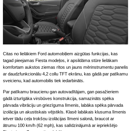
Citas no lielākiem Ford automobiļiem aizgūtas funkcijas, kas
tagad pieejamas Fiesta modeļos, ir apsildāma stūre lielākam
komfortam aukstos ziemas rītos un jauns mērinstrumentu panelis
ar daudzfunkcionālu 4,2 collu TFT ekrānu, kas gādā par patīkamu
sveicienu, kad automobilis tiek iedarbināts.
Par patīkamu braucienu gan autovadītājam, gan pasažieriem
gādā izturīgāka virsbūves konstrukcija, samazināts spēka
pārvada vibrāciju un griezīguma līmenis, labāka spēka pārvada
izolācija un akustiskais vējstikls. Klasē labākais klusuma līmenis
ietver tādu ceļa trokšņu izolācijas līmeni salonā, braucot ar
ātrumu 100 km/h (62 mph), kas salīdzinājumā ar iepriekšējo