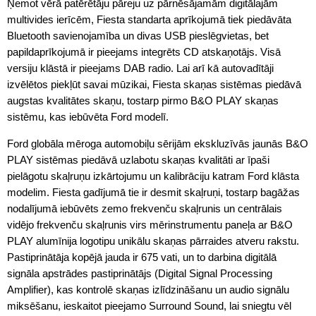
Ņemot vērā patērētāju pāreju uz pārnēsājamām digitālajām
multivides ierīcēm, Fiesta standarta aprīkojumā tiek piedāvāta
Bluetooth savienojamība un divas USB pieslēgvietas, bet
papildaprīkojumā ir pieejams integrēts CD atskaņotājs. Visā
versiju klāstā ir pieejams DAB radio. Lai arī kā autovadītāji
izvēlētos piekļūt savai mūzikai, Fiesta skaņas sistēmas piedāvā
augstas kvalitātes skaņu, tostarp pirmo B&O PLAY skaņas
sistēmu, kas iebūvēta Ford modelī.
Ford globāla mēroga automobiļu sērijām ekskluzīvās jaunās B&O
PLAY sistēmas piedāvā uzlabotu skaņas kvalitāti ar īpaši
pielāgotu skaļruņu izkārtojumu un kalibrāciju katram Ford klāsta
modelim. Fiesta gadījumā tie ir desmit skaļruņi, tostarp bagāžas
nodalījumā iebūvēts zemo frekvenču skaļrunis un centrālais
vidējo frekvenču skaļrunis virs mērinstrumentu paneļa ar B&O
PLAY alumīnija logotipu unikālu skaņas pārraides atveru rakstu.
Pastiprinātāja kopējā jauda ir 675 vati, un to darbina digitālā
signāla apstrādes pastiprinātājs (Digital Signal Processing
Amplifier), kas kontrolē skaņas izlīdzināšanu un audio signālu
miksēšanu, ieskaitot pieejamo Surround Sound, lai sniegtu vēl