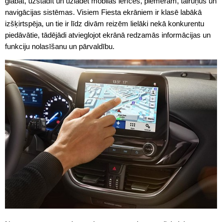
glabāt, uzstādīt un uzlādēt mobilās ierīces, piemēram, tālruņus un
navigācijas sistēmas. Visiem Fiesta ekrāniem ir klasē labākā
izšķirtspēja, un tie ir līdz divām reizēm lielāki nekā konkurentu
piedāvātie, tādējādi atvieglojot ekrānā redzamās informācijas un
funkciju nolasīšanu un pārvaldību.