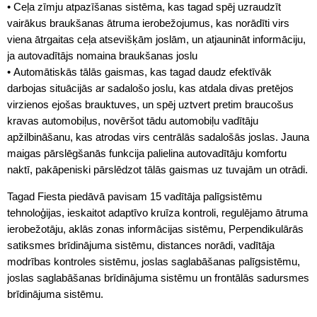
• Ceļa zīmju atpazīšanas sistēma, kas tagad spēj uzraudzīt
vairākus braukšanas ātruma ierobežojumus, kas norādīti virs
viena ātrgaitas ceļa atsevišķām joslām, un atjaunināt informāciju,
ja autovadītājs nomaina braukšanas joslu
• Automātiskās tālās gaismas, kas tagad daudz efektīvāk
darbojas situācijās ar sadalošo joslu, kas atdala divas pretējos
virzienos ejošas brauktuves, un spēj uztvert pretim braucošus
kravas automobiļus, novēršot tādu automobiļu vadītāju
apžilbināšanu, kas atrodas virs centrālās sadalošās joslas. Jauna
maigas pārslēgšanās funkcija palielina autovadītāju komfortu
naktī, pakāpeniski pārslēdzot tālās gaismas uz tuvajām un otrādi.
Tagad Fiesta piedāvā pavisam 15 vadītāja palīgsistēmu
tehnoloģijas, ieskaitot adaptīvo kruīza kontroli, regulējamo ātruma
ierobežotāju, aklās zonas informācijas sistēmu, Perpendikulārās
satiksmes brīdinājuma sistēmu, distances norādi, vadītāja
modrības kontroles sistēmu, joslas saglabāšanas palīgsistēmu,
joslas saglabāšanas brīdinājuma sistēmu un frontālās sadursmes
brīdinājuma sistēmu.