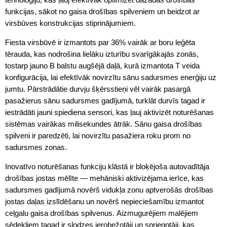
funkcijas, sākot no gaisa drošības spilveniem un beidzot ar
virsbūves konstrukcijas stiprinājumiem.
Fiesta virsbūvē ir izmantots par 36% vairāk ar boru leģēta
tērauda, kas nodrošina lielāku izturību svarīgākajās zonās,
tostarp jauno B balstu augšējā daļā, kurā izmantota T veida
konfigurācija, lai efektīvāk novirzītu sānu sadursmes enerģiju uz
jumtu. Pārstrādātie durvju šķērsstieņi vēl vairāk pasargā
pasažierus sānu sadursmes gadījumā, turklāt durvīs tagad ir
iestrādāti jauni spiediena sensori, kas ļauj aktivizēt noturēšanas
sistēmas vairākas milisekundes ātrāk. Sānu gaisa drošības
spilveni ir paredzēti, lai novirzītu pasažiera roku prom no
sadursmes zonas.
Inovatīvo noturēšanas funkciju klāstā ir bloķējoša autovadītāja
drošības jostas mēlīte — mehāniski aktivizējama ierīce, kas
sadursmes gadījumā novērš vidukļa zonu aptverošās drošības
jostas daļas izslīdēšanu un novērš nepieciešamību izmantot
ceļgalu gaisa drošības spilvenus. Aizmugurējiem malējiem
sēdekļiem tagad ir slodzes ierobežotāji un spriegotāji, kas