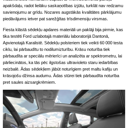
apakšdaļu, radot lielāku saskaņotības izjūtu, turklāt nav redzamu
savienojumu ar grīdu. Nozares augstākās kvalitātes pārklājumu
piedāvājums ietver pat sarežģītas trīsdimensiju virsmas.
Fiesta klāstā sēdekļu apdares materiāli un paklāji bija pirmie, kas
tika testēti Ford uzlabotajā materiālu laboratorijā Dantonā,
Apvienotajā Karalistē. Sēdekļu polsteriem tiek veikti 60 000 testa
ciklu, lai pārbaudītu to nodilumizturību. Krāsu noturība tiek
pārbaudīta ar speciālu mērierīci un analizēta ar spektrometru, lai
pārliecinātos, ka tās pēc ilgstošas ultravioleto staru iedarbības
neizbalē. Ādas sēdekļiem jābūt noturīgiem pret maltu kafiju un
krāsojošu džinsa audumu. Ādas stūrei tiek pārbaudīta noturība
pret saules aizsargkrēmiem.