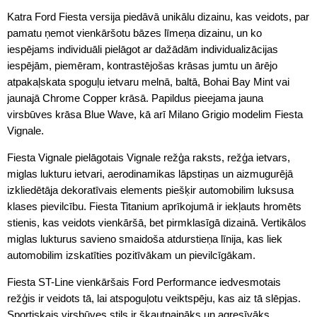
Katra Ford Fiesta versija piedāvā unikālu dizainu, kas veidots, par
pamatu ņemot vienkāršotu bāzes līmeņa dizainu, un ko
iespējams individuāli pielāgot ar dažādām individualizācijas
iespējām, piemēram, kontrastējošas krāsas jumtu un ārējo
atpakaļskata spoguļu ietvaru melnā, baltā, Bohai Bay Mint vai
jaunajā Chrome Copper krāsā. Papildus pieejama jauna
virsbūves krāsa Blue Wave, kā arī Milano Grigio modelim Fiesta
Vignale.
Fiesta Vignale pielāgotais Vignale režģa raksts, režģa ietvars,
miglas lukturu ietvari, aerodinamikas lāpstiņas un aizmugurējā
izkliedētāja dekoratīvais elements piešķir automobilim luksusa
klases pievilcību. Fiesta Titanium aprīkojumā ir iekļauts hromēts
stienis, kas veidots vienkāršā, bet pirmklasīgā dizainā. Vertikālos
miglas lukturus savieno smaidoša atdurstieņa līnija, kas liek
automobilim izskatīties pozitīvākam un pievilcīgākam.
Fiesta ST-Line vienkāršais Ford Performance iedvesmotais
režģis ir veidots tā, lai atspoguļotu veiktspēju, kas aiz tā slēpjas.
Sportiskais virsbūves stils ir šķautņaināks un agresīvāks.