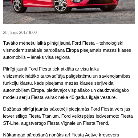
28.jūnijs 2017 9:00
Tuvāko mēnešu laikā pilnīgi jaunā Ford Fiesta – tehnoloģiski
vismodernizētākais pārdošanā Eiropā pieejamais mazās klases
automobilis – ienāks visā reģionā
Pilnīgi jaunā Ford Fiesta tiek atklāta ar visu laiku
visizsmalcinātāko autovadītāja palīgsistēmu un savienojamības
funkciju klāstu, kāds pieejams mazās klases sērijveida
automobiļiem Eiropā, piedāvājot visplašāko un daudzveidīgāko
modeļu sēriju Fiesta vairāk nekā 40 gadus ilgajā vēsturē.
Dažādas pilnīgi jaunās sākotnēji pieejamās Ford Fiesta versijas
ietver stilīgo Fiesta Titanium, Ford veiktspējas iedvesmoto Fiesta
ST-Line, augstvērtīgo Fiesta Vignale un Fiesta Trend.
Nākamgad pārdošanā nonāks arī Fiesta Active krosovers –