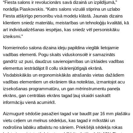
“Fiesta salons ir revolucionārs savā dizainā un izpildījumā,”
norādīja Piaskovskis. “Katrs salons vizuāli stiprina un uzlabo
Fiesta atšķirīgo personību visā modeļu klāstā. Jaunais dizains
klientiem sniedz materiālu, meistarības un tehnoloģiju kvalitāti, kā
arī individualizēšanas iespējas, kas sniedz vēl personiskāku
izteiksmi.”
Nomierinošo salona dizaina ideju papildina vieglāk lietojamie
vadības elementi. Pogu skaits viduskonsolē ir samazināts
gandrīz uz pusi, daudzus savienojamības un izklaides vadības
elementus iestrādājot 8 collu skārienjūtīgajā ekrānā.
Visdabiskākās un ergonomiskākās atrašanās vietas dažādiem
vadības elementiem un ekrāniem tika noteiktas, izmantojot acu
izsekošanas programmatūru, un gan mērinstrumentu paneļa
ekrāns, gan centrālais ekrāns tagad ļauj skaidri saskatīt
informāciju vienā acumirklī.
Aizmugurē sēdošie pasažieri tagad var baudīt par 16 mm plašāku
vietu ceļiem un melnus sēdekļus, kas tagad ir mīkstāki un
nodrošina labāku atbalstu no sāniem. Priekšējā sēdekļa rokas