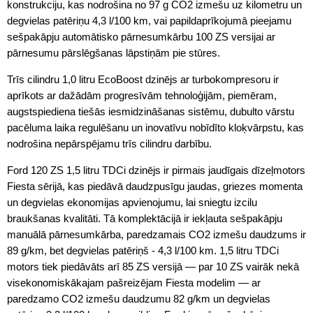
konstrukciju, kas nodrošina no 97 g CO2 izmešu uz kilometru un
degvielas patēriņu 4,3 l/100 km, vai papildaprīkojumā pieejamu
sešpakāpju automātisko pārnesumkārbu 100 ZS versijai ar
pārnesumu pārslēgšanas lāpstiņām pie stūres.
Trīs cilindru 1,0 litru EcoBoost dzinējs ar turbokompresoru ir
aprīkots ar dažādām progresīvām tehnoloģijām, piemēram,
augstspiediena tiešās iesmidzināšanas sistēmu, dubulto vārstu
pacēluma laika regulēšanu un inovatīvu nobīdīto kloķvārpstu, kas
nodrošina nepārspējamu trīs cilindru darbību.
Ford 120 ZS 1,5 litru TDCi dzinējs ir pirmais jaudīgais dīzeļmotors
Fiesta sērijā, kas piedāvā daudzpusīgu jaudas, griezes momenta
un degvielas ekonomijas apvienojumu, lai sniegtu izcilu
braukšanas kvalitāti. Tā komplektācijā ir iekļauta sešpakāpju
manuālā pārnesumkārba, paredzamais CO2 izmešu daudzums ir
89 g/km, bet degvielas patēriņš - 4,3 l/100 km. 1,5 litru TDCi
motors tiek piedāvāts arī 85 ZS versijā — par 10 ZS vairāk nekā
visekonomiskākajam pašreizējam Fiesta modelim — ar
paredzamo CO2 izmešu daudzumu 82 g/km un degvielas