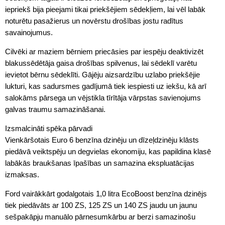
iepriekš bija pieejami tikai priekšējiem sēdekļiem, lai vēl labāk
noturētu pasažierus un novērstu drošības jostu radītus
savainojumus.
Cilvēki ar maziem bērniem priecāsies par iespēju deaktivizēt
blakussēdētāja gaisa drošības spilvenus, lai sēdeklī varētu
ievietot bērnu sēdeklīti. Gājēju aizsardzību uzlabo priekšējie
lukturi, kas sadursmes gadījumā tiek iespiesti uz iekšu, kā arī
salokāms pārsega un vējstikla tīrītāja vārpstas savienojums
galvas traumu samazināšanai.
Izsmalcināti spēka pārvadi
Vienkāršotais Euro 6 benzīna dzinēju un dīzeļdzinēju klāsts
piedāvā veiktspēju un degvielas ekonomiju, kas papildina klasē
labākās braukšanas īpašības un samazina ekspluatācijas
izmaksas.
Ford vairākkārt godalgotais 1,0 litra EcoBoost benzīna dzinējs
tiek piedāvāts ar 100 ZS, 125 ZS un 140 ZS jaudu un jaunu
sešpakāpju manuālo pārnesumkārbu ar berzi samazinošu