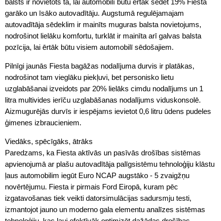
balsts ir novietots tā, lai automobilī būtu ērtāk sēdēt 19% Fiesta
garāko un īsāko autovadītāju. Augstumā regulējamajam
autovadītāja sēdeklim ir mainīts muguras balsta novietojums,
nodrošinot lielāku komfortu, turklāt ir mainīta arī galvas balsta
pozīcija, lai ērtāk būtu visiem automobilī sēdošajiem.
Pilnīgi jaunās Fiesta bagāžas nodalījuma durvis ir platākas,
nodrošinot tam vieglāku piekļuvi, bet personisko lietu
uzglabāšanai izveidots par 20% lielāks cimdu nodalījums un 1
litra multivides ierīču uzglabāšanas nodalījums viduskonsolē.
Aizmugurējās durvīs ir iespējams ievietot 0,6 litru ūdens pudeles
ģimenes izbraucieniem.
Viedāks, spēcīgāks, ātrāks
Paredzams, ka Fiesta aktīvās un pasīvās drošības sistēmas
apvienojumā ar plašu autovadītāja palīgsistēmu tehnoloģiju klāstu
ļaus automobilim iegūt Euro NCAP augstāko - 5 zvaigžņu
novērtējumu. Fiesta ir pirmais Ford Eiropā, kuram pēc
izgatavošanas tiek veikti datorsimulācijas sadursmju testi,
izmantojot jauno un moderno gala elementu analīzes sistēmas
tehnoloģiju, kas ļauj efektīvāk optimizēt dažādas drošības