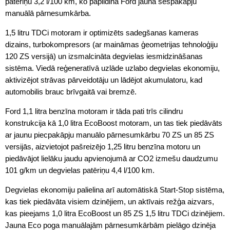
patēriņu 3,2 l/100 km, ko papildina Ford jaunā sešpakāpju
manuālā pārnesumkārba.
1,5 litru TDCi motoram ir optimizēts sadegšanas kameras
dizains, turbokompresors (ar maināmas ģeometrijas tehnoloģiju
120 ZS versijā) un izsmalcināta degvielas iesmidzināšanas
sistēma. Viedā reģeneratīvā uzlāde uzlabo degvielas ekonomiju,
aktivizējot strāvas pārveidotāju un lādējot akumulatoru, kad
automobilis brauc brīvgaitā vai bremzē.
Ford 1,1 litra benzīna motoram ir tāda pati trīs cilindru
konstrukcija kā 1,0 litra EcoBoost motoram, un tas tiek piedāvāts
ar jaunu piecpakāpju manuālo pārnesumkārbu 70 ZS un 85 ZS
versijās, aizvietojot pašreizējo 1,25 litru benzīna motoru un
piedāvājot lielāku jaudu apvienojumā ar CO2 izmešu daudzumu
101 g/km un degvielas patēriņu 4,4 l/100 km.
Degvielas ekonomiju palielina arī automātiskā Start-Stop sistēma,
kas tiek piedāvāta visiem dzinējiem, un aktīvais režģa aizvars,
kas pieejams 1,0 litra EcoBoost un 85 ZS 1,5 litru TDCi dzinējiem.
Jauna Eco poga manuālajām pārnesumkārbām pielāgo dzinēja