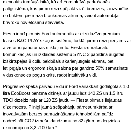
diennakts tumšajā laikā, kā arī Ford aktīvā parkošanās
palīgsistēma, kas pirmo reizi spēj aktivizēt bremzes, lai izvairītos
no buktēm pie maza braukšanas ātruma, veicot automobiļa
brīvroku novietošanu stāvvietā.
Fiesta ir arī pirmais Ford automobilis ar ekskluzīvo premium
klases B&O PLAY skaņas sistēmu, turklāt pirmo reizi pieejams ar
atveramu panorāmas stikla jumtu. Fiesta izsmalcināto
komunikācijas un izklaides sistēmu SYNC 3 papildina augstas
izšķirtspējas 8 collu peldošais skārienjūtīgais ekrāns, bet
ietilpīgajā un ergonomiskajā salonā par gandrīz 50% samazināts
viduskonsoles pogu skaits, radot intuitīvāku vidi.
Progresīvo spēka pārvadu vidū ir Ford vairākkārt godalgotais 1,0
litra EcoBoost benzīna dzinējs ar jaudu līdz 140 ZS un 1,5 litru
TDCi dīzeļdzinējs ar 120 ZS jaudu — Fiesta pirmais liejaudas
dīzeļmotors. Pilnīgi jaunā sešpakāpju pārnesumkārba ar
inovatīvajām berzes samazināšanas tehnoloģijām palīdz
nodrošināt CO2 izmešu daudzumu no 82 g/km un degvielas
ekonomiju no 3,2 l/100 km.*