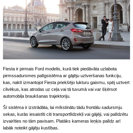
Fiesta ir pirmais Ford modelis, kurā tiek piedāvāta uzlabota
pirmssadursmes palīgsistēma ar gājēju uztveršanas funkciju,
kas, naktī izmantojot Fiesta priekšējo lukturu gaismu, spēj uztvert
cilvēkus, kas atrodas uz ceļa vai tā tuvumā vai var šķērsot
automobiļa braukšanas trajektoriju.
Šī sistēma ir izstrādāta, lai mīkstinātu tādu frontālu sadursmju
sekas, kurās iesaistīti citi transportlīdzekļi vai gājēji, vai palīdzētu
izvairīties no tām pavisam. Platāks kameras leņķis palīdz arī
labāk noteikt gājēju kustības.