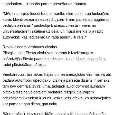
standartiem, pirms tās pamet presēšanas rūpnīcu.
"Mēs esam pievērsuši lielu uzmanību elementiem un funkcijām,
kuras klienti pamana neapzināti, piemēram, paneļu spraugām un
pedāļu spiešanai,“ pastāstīja Batress. „Fiesta ir viens no
universālākajiem skatiem uz ceļa, un mūsu mērķis bija radīt
automobili, kas iedvesmo un rada apbrīnu ik reizi.“
Revolucionārs virsbūves dizains
Pilnīgi jaunās Fiesta virsbūves pamatā ir izteiksmīgais
pašreizējās Fiesta paaudzes dizains, kas ir kļuvis elegantāks,
radot plūstošākas pārejas.
Vienkāršotas, taisnākas līnijas un nesamezglotas virsmas vizuāli
padara automobili spēcīgāku. Dzinēja pārsega dizains ir rāmāks,
tam nav centrālā izvirzījuma, tādējādi ļaujot dominēt jaunajam
platākā dizainā veidotajam radiatora režģim. Šaurajiem
priekšējiem lukturiem ir jauns, ieskaujošs efekts, ko nekavējoties
var pamanīt gan dienā, gan naktī.
Sānu profils ir kļuvis noteiktāks un vairs tik ļoti neatgādina ķīļa