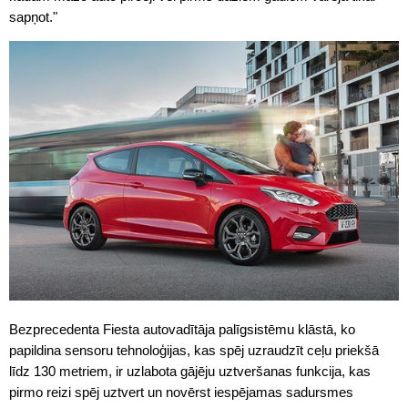
sapņot."
Bezprecedenta Fiesta autovadītāja palīgsistēmu klāstā, ko
papildina sensoru tehnoloģijas, kas spēj uzraudzīt ceļu priekšā
līdz 130 metriem, ir uzlabota gājēju uztveršanas funkcija, kas
pirmo reizi spēj uztvert un novērst iespējamas sadursmes