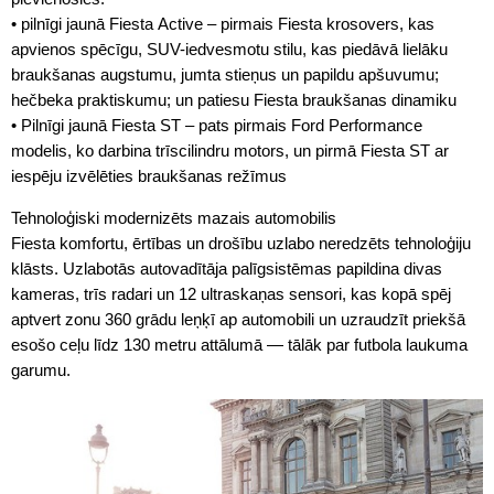
• pilnīgi jaunā Fiesta Active – pirmais Fiesta krosovers, kas
apvienos spēcīgu, SUV-iedvesmotu stilu, kas piedāvā lielāku
braukšanas augstumu, jumta stieņus un papildu apšuvumu;
hečbeka praktiskumu; un patiesu Fiesta braukšanas dinamiku
• Pilnīgi jaunā Fiesta ST – pats pirmais Ford Performance
modelis, ko darbina trīscilindru motors, un pirmā Fiesta ST ar
iespēju izvēlēties braukšanas režīmus
Tehnoloģiski modernizēts mazais automobilis
Fiesta komfortu, ērtības un drošību uzlabo neredzēts tehnoloģiju
klāsts. Uzlabotās autovadītāja palīgsistēmas papildina divas
kameras, trīs radari un 12 ultraskaņas sensori, kas kopā spēj
aptvert zonu 360 grādu leņķī ap automobili un uzraudzīt priekšā
esošo ceļu līdz 130 metru attālumā — tālāk par futbola laukuma
garumu.