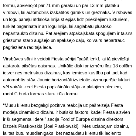
formu, apvienojot par 71 mm garāku un par 13 mm platāku
virsbūvi, lai automobilis izskatītos garāks un greznāks. Virsbūves
un logu paneļu atdalošā līnija stiepjas līdz priekšējiem lukturiem,
turklāt pagarināta ir arī logu līnija, lai saglabātu plūstošo,
nepārtraukto dizainu. Pat ārējiem atpakaļskata spoguļiem ir taisns
griezums starp augšējo un apakšējo daļu, ko vairs nepārtrauc
pagrieziena rādītāja lēca.
Virsbūves sāni ir veidoti Fiesta sērijai īpašā leņķī, lai tā pievilcīgi
atstarotu pilsētas gaismas. Unikālie diski ar izmēru līdz 18 collām
ietver nesimetriskus dizainus, kas iemieso kustību pat tad, kad
automobilis stāv. Jaunie horizontāli izvietotie aizmugurējie lukturi
vēl vairāk izceļ Fiesta paplašināto stāju ar platajiem pleciem,
radot C burta formas staru kūļa formu.
“Mūsu klientu bezgalīgi pozitīvā reakcija uz pašreizējā Fiesta
modeļa dinamisko dizainu ir būtisks faktors, kādēļ Fiesta aizvien
ir šī segmenta līdere,” sacīja Ford of Europe dizaina direktors
Džoels Piaskovskis [Joel Piaskowski]. “Mēs uzlabojām dizainu,
lai tas būtu mūsdienīgāks, bet nezaudētu klientu tik iecienīto