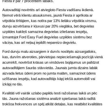
Fiesta ir par 7 procentiem labāks.
Autovadītāji novērtēs arī atviegloto Fiesta vadīšanu ikdienā.
Ņemot vērā klientu atsauksmes, jaunā Fiesta ir aprīkota ar
vējstikla tīrītājiem, kas notīra par 13% lielāku vējstikla virsmu,
durvju aizvēršana ir kļuvusi par 20% vieglāka, bet degvielas
uzpildes kakliņš samazina degvielas izliešanas iespēju,
izmantojot Ford Easy Fuel degvielas uzpildes sistēmu bez
vāciņa, kas arī neļauj iepildīt nepareizo degvielu.
Ford durvju malu aizsargiem ir durvīs noslēpts aizsargatloks,
kas, durvīm atveroties, pārvietojas nepieciešamajā pozīcijā vienā
acumirklī, novēršot krāsas un virsbūves bojājumus un palīdzot
autovadītājiem šaurās stāvvietās. Jaunais jumta dizains labāk
aizvada lietus ūdeni prom no jumta malām, samazinot ūdens
uzlīšanas iespēju, kad autovadītājs kāpj iekšā automobilī vai
izkāpj no tās.
Kvalitāti vēl vairāk uzlabo papildu testi ražošanas laikā un pēc
tās. Jauna ražošanas sistēma analizē spiešanas laikā radītā
trokšņa frekvences un spēj atklāt detaļas, kas neatbilst kvalitātes