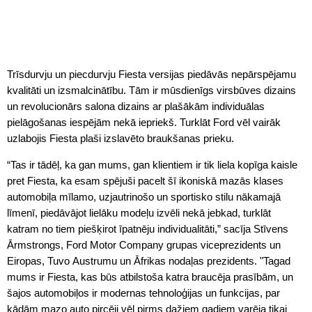
Trīsdurvju un piecdurvju Fiesta versijas piedāvās nepārspējamu
kvalitāti un izsmalcinātību. Tām ir mūsdienīgs virsbūves dizains
un revolucionārs salona dizains ar plašākām individuālas
pielāgošanas iespējām nekā iepriekš. Turklāt Ford vēl vairāk
uzlabojis Fiesta plaši izslavēto braukšanas prieku.
“Tas ir tādēļ, ka gan mums, gan klientiem ir tik liela kopīga kaisle
pret Fiesta, ka esam spējuši pacelt šī ikoniskā mazās klases
automobiļa mīlamo, uzjautrinošo un sportisko stilu nākamajā
līmenī, piedāvājot lielāku modeļu izvēli nekā jebkad, turklāt
katram no tiem piešķirot īpatnēju individualitāti,” sacīja Stīvens
Ārmstrongs, Ford Motor Company grupas viceprezidents un
Eiropas, Tuvo Austrumu un Āfrikas nodaļas prezidents. "Tagad
mums ir Fiesta, kas būs atbilstoša katra braucēja prasībām, un
šajos automobiļos ir modernas tehnoloģijas un funkcijas, par
kādām mazo auto pircēji vēl pirms dažiem gadiem varēja tikai