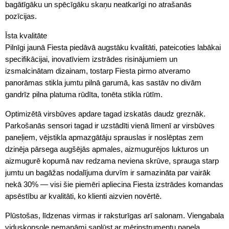
bagātīgāku un spēcīgāku skaņu neatkarīgi no atrašanās
pozīcijas.
Īsta kvalitāte
Pilnīgi jaunā Fiesta piedāvā augstāku kvalitāti, pateicoties labākai
specifikācijai, inovatīviem izstrādes risinājumiem un
izsmalcinātam dizainam, tostarp Fiesta pirmo atveramo
panorāmas stikla jumtu pilnā garumā, kas sastāv no divām
gandrīz pilna platuma rūdīta, tonēta stikla rūtīm.
Optimizētā virsbūves apdare tagad izskatās daudz greznāk.
Parkošanās sensori tagad ir uzstādīti vienā līmenī ar virsbūves
paneļiem, vējstikla apmazgātāju sprauslas ir noslēptas zem
dzinēja pārsega augšējās apmales, aizmugurējos lukturos un
aizmugurē kopumā nav redzama neviena skrūve, sprauga starp
jumtu un bagāžas nodalījuma durvīm ir samazināta par vairāk
nekā 30% — visi šie piemēri apliecina Fiesta izstrādes komandas
apsēstību ar kvalitāti, ko klienti aizvien novērtē.
Plūstošas, līdzenas virmas ir raksturīgas arī salonam. Viengabala
viduskonsole nemanāmi saplūst ar mērinstrumentu paneļa