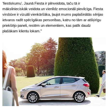
'fiestiskumu'. Jaunā Fiesta ir pilnveidota, taču tā ir
mākslinieciskāk veidota un vienlīdz emocionāli pievilcīga. Fiesta
virsbūve ir vizuāli vienkāršāka, ļaujot mums paplašinātās sērijas
ietvaros radīt spēcīgākas personības, katru no tām ar atšķirīgu
priekšējo paneli, restēm un elementiem, kas patīk daudz
plašākam klientu lokam.”