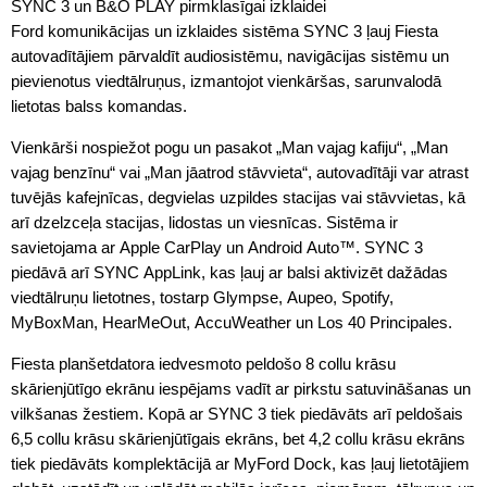
SYNC 3 un B&O PLAY pirmklasīgai izklaidei
Ford komunikācijas un izklaides sistēma SYNC 3 ļauj Fiesta
autovadītājiem pārvaldīt audiosistēmu, navigācijas sistēmu un
pievienotus viedtālruņus, izmantojot vienkāršas, sarunvalodā
lietotas balss komandas.
Vienkārši nospiežot pogu un pasakot „Man vajag kafiju“, „Man
vajag benzīnu“ vai „Man jāatrod stāvvieta“, autovadītāji var atrast
tuvējās kafejnīcas, degvielas uzpildes stacijas vai stāvvietas, kā
arī dzelzceļa stacijas, lidostas un viesnīcas. Sistēma ir
savietojama ar Apple CarPlay un Android Auto™. SYNC 3
piedāvā arī SYNC AppLink, kas ļauj ar balsi aktivizēt dažādas
viedtālruņu lietotnes, tostarp Glympse, Aupeo, Spotify,
MyBoxMan, HearMeOut, AccuWeather un Los 40 Principales.
Fiesta planšetdatora iedvesmoto peldošo 8 collu krāsu
skārienjūtīgo ekrānu iespējams vadīt ar pirkstu satuvināšanas un
vilkšanas žestiem. Kopā ar SYNC 3 tiek piedāvāts arī peldošais
6,5 collu krāsu skārienjūtīgais ekrāns, bet 4,2 collu krāsu ekrāns
tiek piedāvāts komplektācijā ar MyFord Dock, kas ļauj lietotājiem