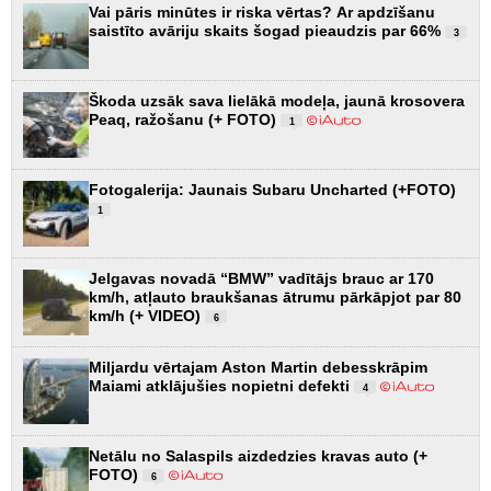
Vai pāris minūtes ir riska vērtas? Ar apdzīšanu
saistīto avāriju skaits šogad pieaudzis par 66%
3
Škoda uzsāk sava lielākā modeļa, jaunā krosovera
Peaq, ražošanu (+ FOTO)
1
Fotogalerija: Jaunais Subaru Uncharted (+FOTO)
1
Jelgavas novadā “BMW” vadītājs brauc ar 170
km/h, atļauto braukšanas ātrumu pārkāpjot par 80
km/h (+ VIDEO)
6
Miljardu vērtajam Aston Martin debesskrāpim
Maiami atklājušies nopietni defekti
4
Netālu no Salaspils aizdedzies kravas auto (+
FOTO)
6