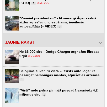
FOTO)
6
"Zvaniet prezidentam" - likumsargi Āgenskalnā
aiztur agresīvu un, iespējams, iereibušu
autovadītāju (+ VIDEO)
3
JAUNIE RAKSTI
No 66 000 eiro - Dodge Charger atgriežas Eiropas
tirgū
Ceļojuma suvenīru vietā – izsists auto logs: kā
pasargāt personīgās mantas, atpūšoties ārzemēs
1
“Virši” neto peļņa pirmajā pusgadā sasniedz 4,2
miljonus eiro
1