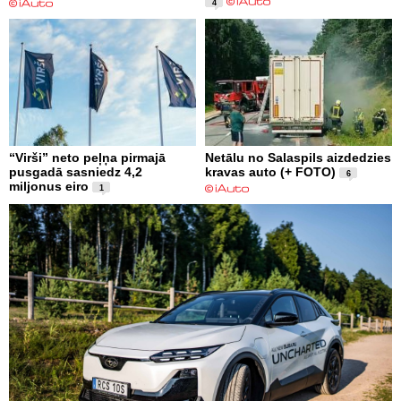
4
“Virši” neto peļņa pirmajā
Netālu no Salaspils aizdedzies
pusgadā sasniedz 4,2
kravas auto (+ FOTO)
6
miljonus eiro
1