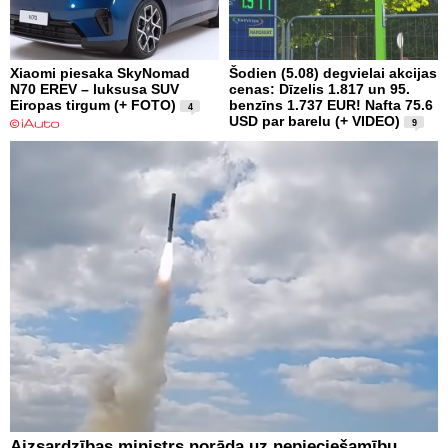
Xiaomi piesaka SkyNomad
Šodien (5.08) degvielai akcijas
N70 EREV – luksusa SUV
cenas: Dīzelis 1.817 un 95.
Eiropas tirgum (+ FOTO)
benzīns 1.737 EUR! Nafta 75.6
4
USD par barelu (+ VIDEO)
9
Aizsardzības ministrs norāda uz nepieciešamību