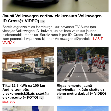
Jaunā Volkswagen cerība- elektroauto Volkswagen
ID.Cross(+ VIDEO)
5
Šoreiz atgriezīsimies Hamburgā, kur pavasarī TV Autoziņas
viesojās Volkswagen ID. bulvārī, un satikām vairākus jaunos
elektromobiļu modeļus. Šoreiz runa ir par ID. Cross. Tas ir auto,
kam potenciāli vajadzētu kļūt par Volkswagen dižpārdokli.
LASĪT
VAIRĀK
Tikai 12,8 kWh uz 100 km –
Rīgas remontu jaunā
Audi e-tron būs
mērvienība - kļūdu skaits uz
visekonomiskākais ražotāja
vienu metru darbu! (+ VIDEO)
elektroauto (+ FOTO)
3
7