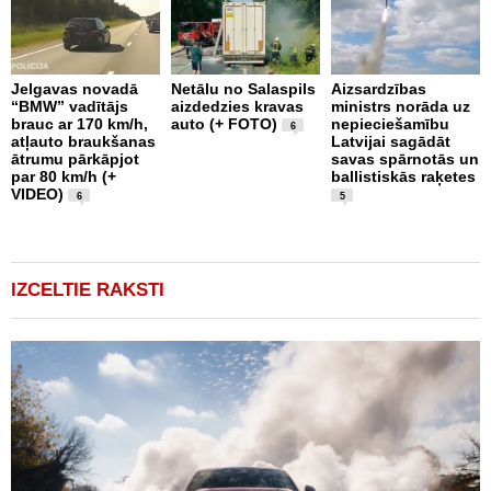
Jelgavas novadā
Netālu no Salaspils
Aizsardzības
“BMW” vadītājs
aizdedzies kravas
ministrs norāda uz
P
brauc ar 170 km/h,
auto (+ FOTO)
nepieciešamību
k
6
atļauto braukšanas
Latvijai sagādāt
p
ātrumu pārkāpjot
savas spārnotās un
b
par 80 km/h (+
ballistiskās raķetes
u
VIDEO)
1
6
5
IZCELTIE RAKSTI