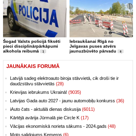
Šogad Valsts policijā fiksēti
Iebraukšanai Rīgā no
pieci disciplinārpārkāpumi
Jelgavas puses atvērs
alkohola reibumā
jaunuzbūvēto pārvadu
1
6
JAUNĀKAIS FORUMĀ
Latvijā sadeg elektroauto biroja stāvvietā, cik droši tie ir
daudzstāvu stāvvietās
(28)
Krievijas iebrukums Ukrainā!
(9035)
Latvijas Gada auto 2027 - jaunu automobiļu konkurss
(36)
iAuto čats - aktuālā dienas diskusija
(6011)
Kārtējā avārija Jūrmalā pie Circle K
(17)
Vācijas ekonomiskā norieta sākums - 2024.gads
(48)
Moto salidojums Ķemeros
(6)