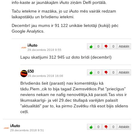
info-kaste ar jaunākajām iAuto ziņām Delfi portālā.
Taču ietekme ir mazāka, jo uz iAuto mēs vairāk redzam
laikapstākļu un brīvdienu ietekmi.
Decembrī jau mums ir 91 122 unikāie lietotāji (kukiji) pēc
Google Analytics.
iAuto
0
0
Atbildēt
29.decembris 2018 9:55
Lapu skatījumi 312 945 uz doto brīdi (decembrī)
650
0
0
Atbildēt
29.decembris 2018 16:08
Brīvdienās šeit (parasti) nav komentētāju kā
tādu.Piem.,cik to bija tagad Ziemsvētkos.Pat "priecīgus"
neviens nekam ne nafig nenovēlēja,kā parasti.Tas viss ir
likumsakarīgi- ja vēl 29.dec titullapā varējām palasīt
"aktualitāti" par to, ka pirmo Zsvētku rītā esot bijis slidens
ceļš.
iAuto
0
0
Atbildēt
29.decembris 2018 9:51