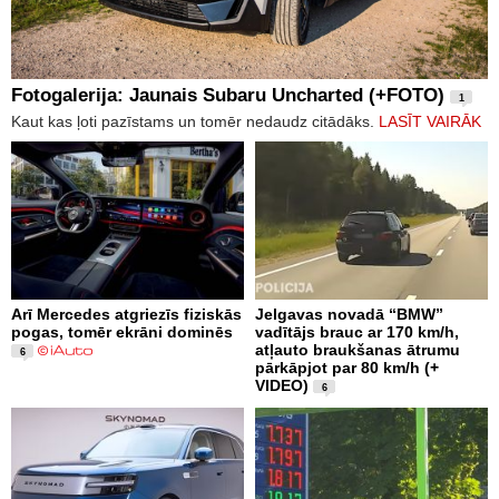
Fotogalerija: Jaunais Subaru Uncharted (+FOTO)
1
Kaut kas ļoti pazīstams un tomēr nedaudz citādāks.
LASĪT VAIRĀK
Arī Mercedes atgriezīs fiziskās
Jelgavas novadā “BMW”
pogas, tomēr ekrāni dominēs
vadītājs brauc ar 170 km/h,
atļauto braukšanas ātrumu
6
pārkāpjot par 80 km/h (+
VIDEO)
6