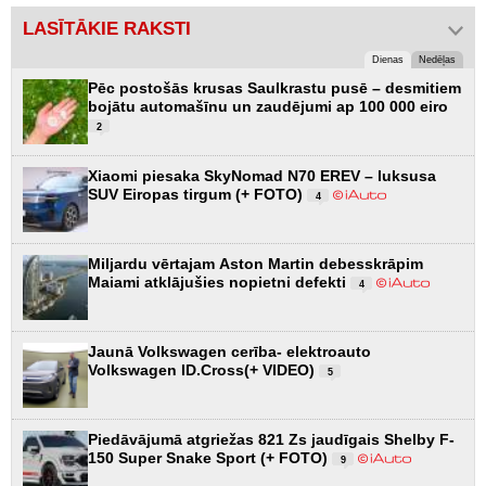
LASĪTĀKIE RAKSTI
Dienas
Nedēļas
Pēc postošās krusas Saulkrastu pusē – desmitiem
bojātu automašīnu un zaudējumi ap 100 000 eiro
2
Xiaomi piesaka SkyNomad N70 EREV – luksusa
SUV Eiropas tirgum (+ FOTO)
4
Miljardu vērtajam Aston Martin debesskrāpim
Maiami atklājušies nopietni defekti
4
Jaunā Volkswagen cerība- elektroauto
Volkswagen ID.Cross(+ VIDEO)
5
Piedāvājumā atgriežas 821 Zs jaudīgais Shelby F-
150 Super Snake Sport (+ FOTO)
9