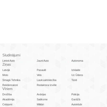
Sludinājumi
Lietoti Auto
Jauni Auto
Autonoma
Ziņas
Latvijā
Pasaulē
Izklaide
Moto
Velo
Uz Ūdens
Smagā Tehnika
Lauksaimniecība
Testi
Reklāmraksti
Redaktora Izvēle
Vīriem
Drošība
Avārijas
Policija
Akadēmija
Satiksme
Garāžā
Ceļojumi
Militāri
Autoklubi