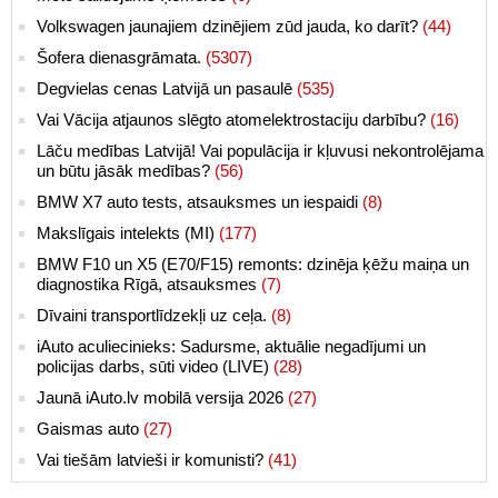
Volkswagen jaunajiem dzinējiem zūd jauda, ko darīt?
(44)
Šofera dienasgrāmata.
(5307)
Degvielas cenas Latvijā un pasaulē
(535)
Vai Vācija atjaunos slēgto atomelektrostaciju darbību?
(16)
Lāču medības Latvijā! Vai populācija ir kļuvusi nekontrolējama
un būtu jāsāk medības?
(56)
BMW X7 auto tests, atsauksmes un iespaidi
(8)
Makslīgais intelekts (MI)
(177)
BMW F10 un X5 (E70/F15) remonts: dzinēja ķēžu maiņa un
diagnostika Rīgā, atsauksmes
(7)
Dīvaini transportlīdzekļi uz ceļa.
(8)
iAuto aculiecinieks: Sadursme, aktuālie negadījumi un
policijas darbs, sūti video (LIVE)
(28)
Jaunā iAuto.lv mobilā versija 2026
(27)
Gaismas auto
(27)
Vai tiešām latvieši ir komunisti?
(41)