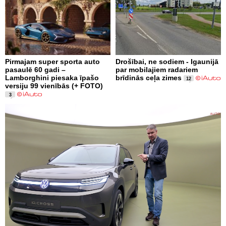
Pirmajam super sporta auto
Drošībai, ne sodiem - Igaunijā
pasaulē 60 gadi –
par mobilajiem radariem
Lamborghini piesaka īpašo
brīdinās ceļa zimes
12
versiju 99 vienībās (+ FOTO)
3