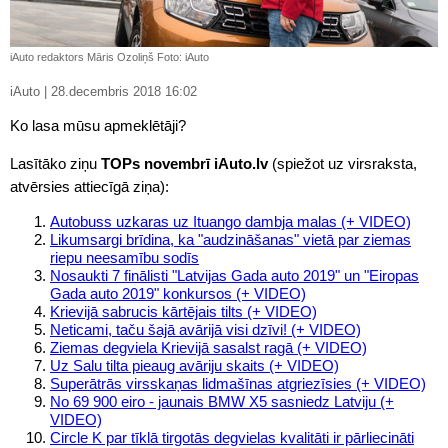
iAuto redaktors Māris Ozoliņš Foto: iAuto
iAuto | 28.decembris 2018 16:02
Ko lasa mūsu apmeklētāji?
Lasītāko ziņu
TOPs novembrī iAuto.lv
(spiežot uz virsraksta,
atvērsies attiecīgā ziņa):
Autobuss uzkaras uz Ituango dambja malas (+ VIDEO)
Likumsargi brīdina, ka "audzināšanas" vietā par ziemas
riepu neesamību sodīs
Nosaukti 7 finālisti "Latvijas Gada auto 2019" un "Eiropas
Gada auto 2019" konkursos (+ VIDEO)
Krievijā sabrucis kārtējais tilts (+ VIDEO)
Neticami, taču šajā avārijā visi dzīvi! (+ VIDEO)
Ziemas degviela Krievijā sasalst ragā (+ VIDEO)
Uz Salu tilta pieaug avāriju skaits (+ VIDEO)
Superātrās virsskaņas lidmašīnas atgriezīsies (+ VIDEO)
No 69 900 eiro - jaunais BMW X5 sasniedz Latviju (+
VIDEO)
Circle K par tīklā tirgotās degvielas kvalitāti ir pārliecināti