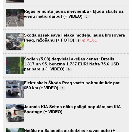
Rīgas remontu jaunā mērvienība - kļūdu skaits uz
vienu metru darbu! (+ VIDEO)
7
Škoda uzsāk sava lielākā modeļa, jaunā krosovera
Peaq, ražošanu (+ FOTO)
1
Šodien (5.08) degvielai akcijas cenas: Dīzelis
1.817 un 95. benzīns 1.737 EUR! Nafta 75.6 USD
par barelu (+ VIDEO)
9
Elektriskais Škoda Peaq varēs nobraukt līdz pat
650 km (+ VIDEO)
8
Jaunais KIA Seltos nāks palīgā populārajam KIA
Sportage (+ VIDEO)
Netālu no Salaspils aizdedzies kravas auto (+