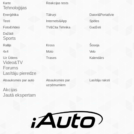
Karte
Reakcijas tests
Tehnoloģijas
Enerģētika
Tālruņi
Datori&Portatīvie
Testi
Internets&App
Spēles
Foto&Video
TV&Cita Tehnika
Gadžeti
Dažādi
Sports
Rallijs
Kross
Šoseja
4x4
Moto
Velo
Uz Ūdens
Trases
Kalendārs
Video&TV
Forums
Lasītāju pieredze
Atsauksmes par auto
Atsauksmes par
Lasītāju raksti
uzņēmumiem
Akcijas
Jautā ekspertam