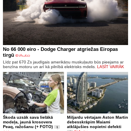
No 66 000 eiro - Dodge Charger atgriežas Eiropas
tirgū
Līdz pat 670 Zs jaudīgais amerikāņu muskuļauto būs pieejams ar
benzīna motoru un arī kā pilnībā elektrisks mdelis.
LASĪT VAIRĀK
Škoda uzsāk sava lielākā
Miljardu vērtajam Aston Martin
modeļa, jaunā krosovera
debesskrāpim Maiami
Peaq, ražošanu (+ FOTO)
atklājušies nopietni defekti
1