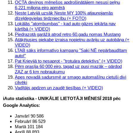
OCTA deviņos mēnešos apdrošinātājiem nesusi peļņu
6,221 miljona eiro apmērā
Neste Latvijā uzsāk Neste MY 100% atjaunojamās
dīzeļdegvielas tirdzniecību (+ FOTO)
Lokālās "atombumbas" - kad auto gāzes iekārta nav
kārtībā (+ VIDEO)
Piedrazotā garāžā atrod retro 60.gadu nomas Mustang
Atāķējusies piekabe izraisa nopietnu avāriju uz autobāņa (+
VIDEO)
LTAB sāks informatīvo kampaņu "Saki NĒ nepārbaudītam
auto!"
Pat Krievijā to nesaprot - "trotuāra detektīvs" (+ VIDEO)
Pērn prasīja 60 000 eiro, tagad uz pusi mazāk – pārdod
ZAZ ar 6 km nobraukumu
Apes novadā sadursmē ar smago automašīnu cietuši divi
cilvēki
Vadītājs apdzen un zaudē tiesības (+ VIDEO)
iAuto statistika -
UNIKĀLIE LIETOTĀJI MĒNESĪ 2018 pēc
Google Analytics:
Janvārī 90 586
Februārī 86 529
Martā 101 184
Aprīlī 88 893