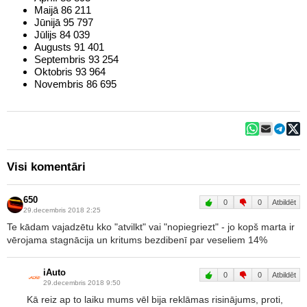
Maijā 86 211
Jūnijā 95 797
Jūlijs 84 039
Augusts 91 401
Septembris 93 254
Oktobris 93 964
Novembris 86 695
Visi komentāri
650
0
0
Atbildēt
29.decembris 2018 2:25
Te kādam vajadzētu kko "atvilkt" vai "nopiegriezt" - jo kopš marta ir
vērojama stagnācija un kritums bezdibenī par veseliem 14%
iAuto
0
0
Atbildēt
29.decembris 2018 9:50
Kā reiz ap to laiku mums vēl bija reklāmas risinājums, proti,