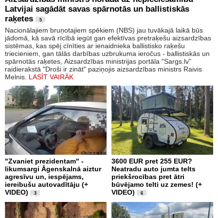
Latvijai sagādāt savas spārnotās un ballistiskās
raķetes
5
Nacionālajiem bruņotajiem spēkiem (NBS) jau tuvākajā laikā būs
jādomā, kā savā rīcībā iegūt gan efektīvas pretraķešu aizsardzības
sistēmas, kas spēj cīnīties ar ienaidnieka ballistisko raķešu
triecieniem, gan tālās darbības uzbrukuma ieročus - ballistiskās un
spārnotās raķetes, Aizsardzības ministrijas portāla "Sargs.lv"
raidierakstā "Droši ir zināt" paziņojis aizsardzības ministrs Raivis
Melnis.
LASĪT VAIRĀK
"Zvaniet prezidentam" -
3600 EUR pret 255 EUR?
likumsargi Āgenskalnā aiztur
Neatradu auto jumta telts
agresīvu un, iespējams,
priekšrocības pret ātri
iereibušu autovadītāju (+
būvējamo telti uz zemes! (+
VIDEO)
VIDEO)
3
6